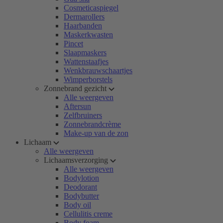
Cosmeticaspiegel
Dermarollers
Haarbanden
Maskerkwasten
Pincet
Slaapmaskers
Wattenstaafjes
Wenkbrauwschaartjes
Wimperborstels
Zonnebrand gezicht
Alle weergeven
Aftersun
Zelfbruiners
Zonnebrandcrème
Make-up van de zon
Lichaam
Alle weergeven
Lichaamsverzorging
Alle weergeven
Bodylotion
Deodorant
Bodybutter
Body oil
Cellulitis creme
Body foam