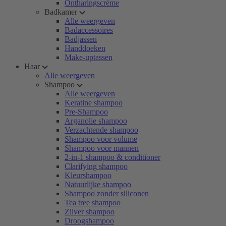
Ontharingscrème
Badkamer
Alle weergeven
Badaccessoires
Badjassen
Handdoeken
Make-uptassen
Haar
Alle weergeven
Shampoo
Alle weergeven
Keratine shampoo
Pre-Shampoo
Arganolie shampoo
Verzachtende shampoo
Shampoo voor volume
Shampoo voor mannen
2-in-1 shampoo & conditioner
Clarifying shampoo
Kleurshampoo
Natuurlijke shampoo
Shampoo zonder siliconen
Tea tree shampoo
Zilver shampoo
Droogshampoo