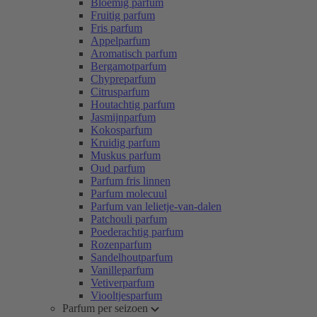
Bloemig parfum
Fruitig parfum
Fris parfum
Appelparfum
Aromatisch parfum
Bergamotparfum
Chypreparfum
Citrusparfum
Houtachtig parfum
Jasmijnparfum
Kokosparfum
Kruidig parfum
Muskus parfum
Oud parfum
Parfum fris linnen
Parfum molecuul
Parfum van lelietje-van-dalen
Patchouli parfum
Poederachtig parfum
Rozenparfum
Sandelhoutparfum
Vanilleparfum
Vetiverparfum
Viooltjesparfum
Parfum per seizoen