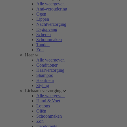
Alle weergeven
Anti-veroudering
Ogen
Lippen
Nachtverzorging
Dagopvang
Scheren
Schoonmaken
Tanden
Zon
Haar
Alle weergeven
Conditioner
Haarverzorging
Shampoo
Haarkleur
Styling
Lichaamsverzorging
Alle weergeven
Hand & Voet
Lotions
Oliën
Schoonmaken
Zon
Deodorants