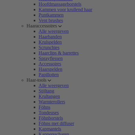
Hoofdmassageborstels
Kammen voor krullend haar
Puntkammen
Vent brushes
Haaraccessoires
Alle weergeven
Haarbanden
Krulspelden
Scrunchies
Haarclips & barrettes
Sprayflessen
Accessoires
Haarspelden
Papillotten
Haar-tools
Alle weergeven
Stijltang
Krultangen
Warmterollers
Föhns
Tondeuses
Föhnborstels
Föhns met diffuser
Kapmantels
Kappersscharen