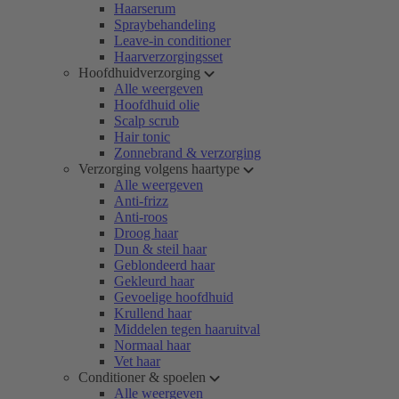
Haarserum
Spraybehandeling
Leave-in conditioner
Haarverzorgingsset
Hoofdhuidverzorging
Alle weergeven
Hoofdhuid olie
Scalp scrub
Hair tonic
Zonnebrand & verzorging
Verzorging volgens haartype
Alle weergeven
Anti-frizz
Anti-roos
Droog haar
Dun & steil haar
Geblondeerd haar
Gekleurd haar
Gevoelige hoofdhuid
Krullend haar
Middelen tegen haaruitval
Normaal haar
Vet haar
Conditioner & spoelen
Alle weergeven