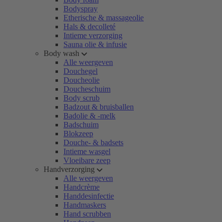
Bodyspray
Etherische & massageolie
Hals & decolleté
Intieme verzorging
Sauna olie & infusie
Body wash
Alle weergeven
Douchegel
Doucheolie
Doucheschuim
Body scrub
Badzout & bruisballen
Badolie & -melk
Badschuim
Blokzeep
Douche- & badsets
Intieme wasgel
Vloeibare zeep
Handverzorging
Alle weergeven
Handcrème
Handdesinfectie
Handmaskers
Hand scrubben