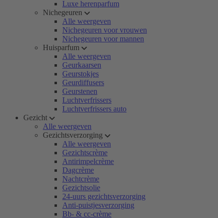
Luxe herenparfum
Nichegeuren
Alle weergeven
Nichegeuren voor vrouwen
Nichegeuren voor mannen
Huisparfum
Alle weergeven
Geurkaarsen
Geurstokjes
Geurdiffusers
Geurstenen
Luchtverfrissers
Luchtverfrissers auto
Gezicht
Alle weergeven
Gezichtsverzorging
Alle weergeven
Gezichtscrème
Antirimpelcrème
Dagcrème
Nachtcrème
Gezichtsolie
24-uurs gezichtsverzorging
Anti-puistjesverzorging
Bb- & cc-crème