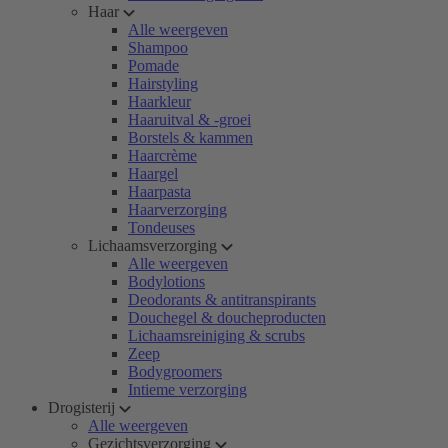
Haar
Alle weergeven
Shampoo
Pomade
Hairstyling
Haarkleur
Haaruitval & -groei
Borstels & kammen
Haarcrème
Haargel
Haarpasta
Haarverzorging
Tondeuses
Lichaamsverzorging
Alle weergeven
Bodylotions
Deodorants & antitranspirants
Douchegel & doucheproducten
Lichaamsreiniging & scrubs
Zeep
Bodygroomers
Intieme verzorging
Drogisterij
Alle weergeven
Gezichtsverzorging