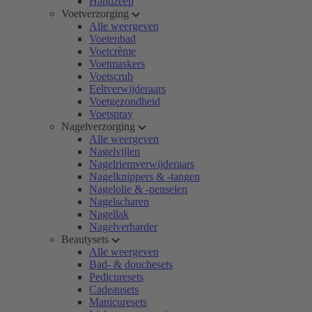
Handzeep
Voetverzorging
Alle weergeven
Voetenbad
Voetcrème
Voetmaskers
Voetscrub
Eeltverwijderaars
Voetgezondheid
Voetspray
Nagelverzorging
Alle weergeven
Nagelvijlen
Nagelriemverwijderaars
Nagelknippers & -tangen
Nagelolie & -penselen
Nagelscharen
Nagellak
Nagelverharder
Beautysets
Alle weergeven
Bad- & douchesets
Pedicuresets
Cadeausets
Manicuresets