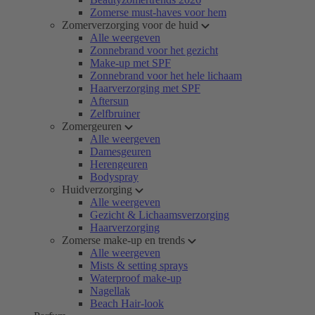
Zomerse must-haves voor hem
Zomerverzorging voor de huid
Alle weergeven
Zonnebrand voor het gezicht
Make-up met SPF
Zonnebrand voor het hele lichaam
Haarverzorging met SPF
Aftersun
Zelfbruiner
Zomergeuren
Alle weergeven
Damesgeuren
Herengeuren
Bodyspray
Huidverzorging
Alle weergeven
Gezicht & Lichaamsverzorging
Haarverzorging
Zomerse make-up en trends
Alle weergeven
Mists & setting sprays
Waterproof make-up
Nagellak
Beach Hair-look