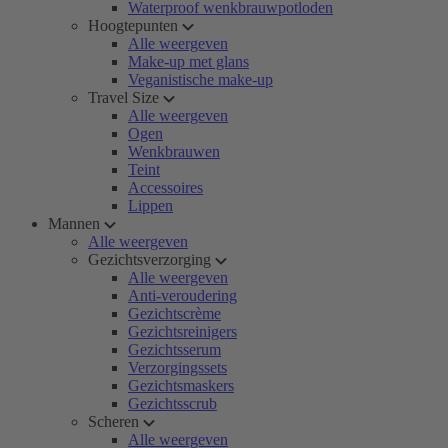
Waterproof wenkbrauwpotloden
Hoogtepunten
Alle weergeven
Make-up met glans
Veganistische make-up
Travel Size
Alle weergeven
Ogen
Wenkbrauwen
Teint
Accessoires
Lippen
Mannen
Alle weergeven
Gezichtsverzorging
Alle weergeven
Anti-veroudering
Gezichtscrème
Gezichtsreinigers
Gezichtsserum
Verzorgingssets
Gezichtsmaskers
Gezichtsscrub
Scheren
Alle weergeven