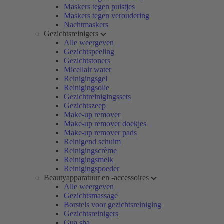
Maskers tegen puistjes
Maskers tegen veroudering
Nachtmaskers
Gezichtsreinigers
Alle weergeven
Gezichtspeeling
Gezichtstoners
Micellair water
Reinigingsgel
Reinigingsolie
Gezichtreinigingssets
Gezichtszeep
Make-up remover
Make-up remover doekjes
Make-up remover pads
Reinigend schuim
Reinigingscrème
Reinigingsmelk
Reinigingspoeder
Beautyapparatuur en -accessoires
Alle weergeven
Gezichtsmassage
Borstels voor gezichtsreiniging
Gezichtsreinigers
Gua sha