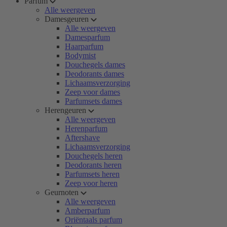
Parfum
Alle weergeven
Damesgeuren
Alle weergeven
Damesparfum
Haarparfum
Bodymist
Douchegels dames
Deodorants dames
Lichaamsverzorging
Zeep voor dames
Parfumsets dames
Herengeuren
Alle weergeven
Herenparfum
Aftershave
Lichaamsverzorging
Douchegels heren
Deodorants heren
Parfumsets heren
Zeep voor heren
Geurnoten
Alle weergeven
Amberparfum
Oriëntaals parfum