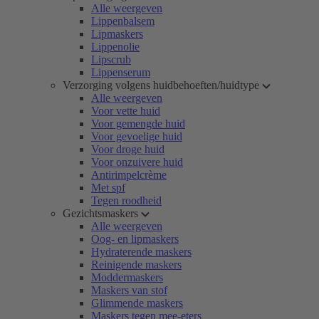
Alle weergeven
Lippenbalsem
Lipmaskers
Lippenolie
Lipscrub
Lippenserum
Verzorging volgens huidbehoeften/huidtype
Alle weergeven
Voor vette huid
Voor gemengde huid
Voor gevoelige huid
Voor droge huid
Voor onzuivere huid
Antirimpelcrème
Met spf
Tegen roodheid
Gezichtsmaskers
Alle weergeven
Oog- en lipmaskers
Hydraterende maskers
Reinigende maskers
Moddermaskers
Maskers van stof
Glimmende maskers
Maskers tegen mee-eters