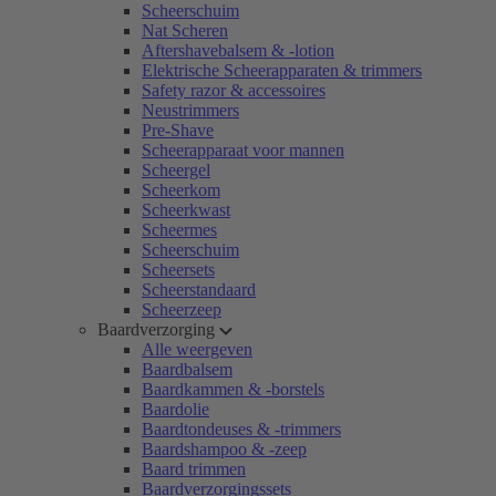
Scheerschuim
Nat Scheren
Aftershavebalsem & -lotion
Elektrische Scheerapparaten & trimmers
Safety razor & accessoires
Neustrimmers
Pre-Shave
Scheerapparaat voor mannen
Scheergel
Scheerkom
Scheerkwast
Scheermes
Scheerschuim
Scheersets
Scheerstandaard
Scheerzeep
Baardverzorging
Alle weergeven
Baardbalsem
Baardkammen & -borstels
Baardolie
Baardtondeuses & -trimmers
Baardshampoo & -zeep
Baard trimmen
Baardverzorgingssets