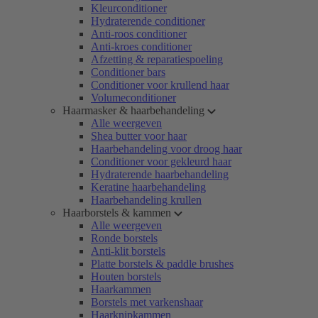
Kleurconditioner
Hydraterende conditioner
Anti-roos conditioner
Anti-kroes conditioner
Afzetting & reparatiespoeling
Conditioner bars
Conditioner voor krullend haar
Volumeconditioner
Haarmasker & haarbehandeling
Alle weergeven
Shea butter voor haar
Haarbehandeling voor droog haar
Conditioner voor gekleurd haar
Hydraterende haarbehandeling
Keratine haarbehandeling
Haarbehandeling krullen
Haarborstels & kammen
Alle weergeven
Ronde borstels
Anti-klit borstels
Platte borstels & paddle brushes
Houten borstels
Haarkammen
Borstels met varkenshaar
Haarknipkammen