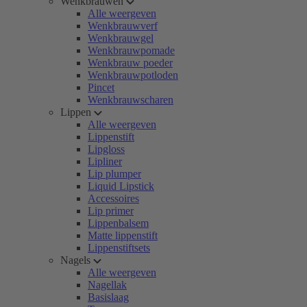
Wenkbrauwen
Alle weergeven
Wenkbrauwverf
Wenkbrauwgel
Wenkbrauwpomade
Wenkbrauw poeder
Wenkbrauwpotloden
Pincet
Wenkbrauwscharen
Lippen
Alle weergeven
Lippenstift
Lipgloss
Lipliner
Lip plumper
Liquid Lipstick
Accessoires
Lip primer
Lippenbalsem
Matte lippenstift
Lippenstiftsets
Nagels
Alle weergeven
Nagellak
Basislaag