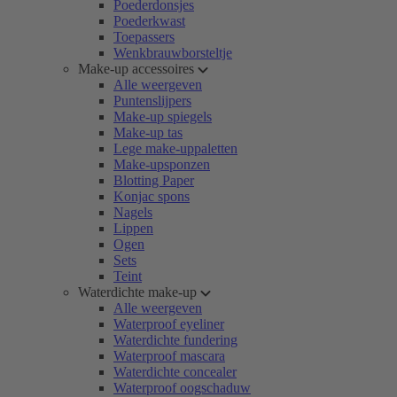
Poederdonsjes
Poederkwast
Toepassers
Wenkbrauwborsteltje
Make-up accessoires
Alle weergeven
Puntenslijpers
Make-up spiegels
Make-up tas
Lege make-uppaletten
Make-upsponzen
Blotting Paper
Konjac spons
Nagels
Lippen
Ogen
Sets
Teint
Waterdichte make-up
Alle weergeven
Waterproof eyeliner
Waterdichte fundering
Waterproof mascara
Waterdichte concealer
Waterproof oogschaduw