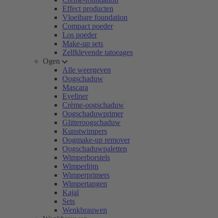
Effect producten
Vloeibare foundation
Compact poeder
Los poeder
Make-up sets
Zelfklevende tatoeages
Ogen
Alle weergeven
Oogschaduw
Mascara
Eyeliner
Crème-oogschaduw
Oogschaduwprimer
Glitteroogschaduw
Kunstwimpers
Oogmake-up remover
Oogschaduwpaletten
Wimperborstels
Wimperlijm
Wimperprimers
Wimpertangen
Kajal
Sets
Wenkbrauwen