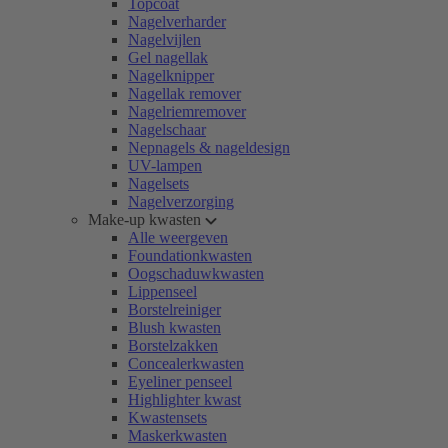
Topcoat
Nagelverharder
Nagelvijlen
Gel nagellak
Nagelknipper
Nagellak remover
Nagelriemremover
Nagelschaar
Nepnagels & nageldesign
UV-lampen
Nagelsets
Nagelverzorging
Make-up kwasten
Alle weergeven
Foundationkwasten
Oogschaduwkwasten
Lippenseel
Borstelreiniger
Blush kwasten
Borstelzakken
Concealerkwasten
Eyeliner penseel
Highlighter kwast
Kwastensets
Maskerkwasten