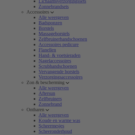
Lichaamsverzorgingssets
Zonnebrandsets
Accessoires
Alle weergeven
Badsponzen
Borstels
Massageborstels
Zelfbruinerhandschoenen
Accessoires pedicure
Flanellen
Hand- & voetsieraden
Nagelaccessoires
Scrubhandschoenen
Vervangende borstels
Verzorgingsaccessoires
Zon & bescherming
Alle weergeven
Aftersun
Zelfbruiners
Zonnebrand
Ontharen
Alle weergeven
Koude en warme was
Scheermesjes
Scheeronderhoud