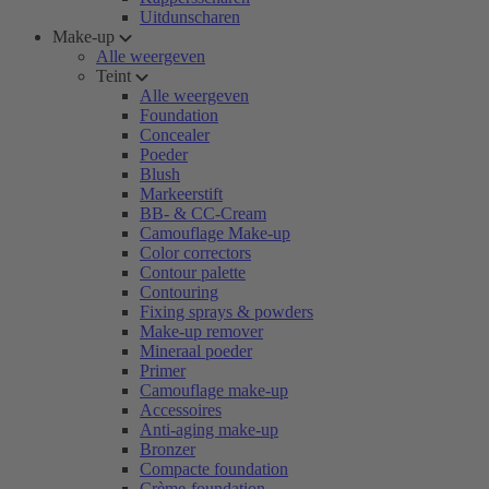
Uitdunscharen
Make-up
Alle weergeven
Teint
Alle weergeven
Foundation
Concealer
Poeder
Blush
Markeerstift
BB- & CC-Cream
Camouflage Make-up
Color correctors
Contour palette
Contouring
Fixing sprays & powders
Make-up remover
Mineraal poeder
Primer
Camouflage make-up
Accessoires
Anti-aging make-up
Bronzer
Compacte foundation
Crème-foundation