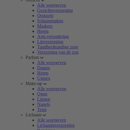
Alle weergeven
Gezichtsverzorging
Oogzorg
Schoonmaken
Maskers
Heren
Anti-veroudering
Lipverzorging
Tandheelkundige zorg
Verzorging van de zon
Parfum
Alle weergeven
Dames
Heren
Unisex
Make-up
Alle weergeven
Ogen
Lippen
Nagels
Teint
Lichaam
Alle weergeven
Lichaamsverzorging