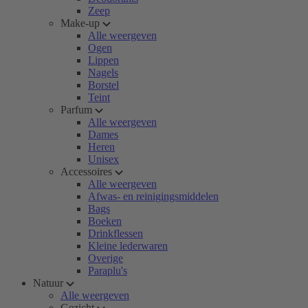
Zeep
Make-up
Alle weergeven
Ogen
Lippen
Nagels
Borstel
Teint
Parfum
Alle weergeven
Dames
Heren
Unisex
Accessoires
Alle weergeven
Afwas- en reinigingsmiddelen
Bags
Boeken
Drinkflessen
Kleine lederwaren
Overige
Paraplu's
Natuur
Alle weergeven
Gezicht