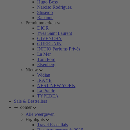
Hugo Boss
Narciso Rodriguez
Shiseido
Rabanne
Premiummerken
DIOR
Yves Saint Laurent
GIVENCHY
GUERLAIN
INITIO Parfums Privés
La Mer
Tom Ford
Eisenberg
Nieuw
Widian
IRÄYE
NEST NEW YORK
La Prairie
TYPEBEA
Sale & Bestsellers
☀️ Zomer
Alle weergeven
Highlights
Travel Essentials
Beautyzomertrends 2026