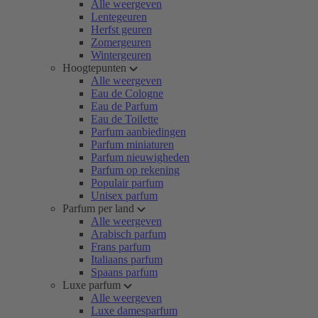
Alle weergeven
Lentegeuren
Herfst geuren
Zomergeuren
Wintergeuren
Hoogtepunten
Alle weergeven
Eau de Cologne
Eau de Parfum
Eau de Toilette
Parfum aanbiedingen
Parfum miniaturen
Parfum nieuwigheden
Parfum op rekening
Populair parfum
Unisex parfum
Parfum per land
Alle weergeven
Arabisch parfum
Frans parfum
Italiaans parfum
Spaans parfum
Luxe parfum
Alle weergeven
Luxe damesparfum