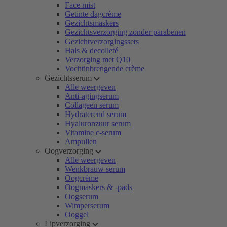
Face mist
Getinte dagcrème
Gezichtsmaskers
Gezichtsverzorging zonder parabenen
Gezichtverzorgingssets
Hals & decolleté
Verzorging met Q10
Vochtinbrengende crème
Gezichtsserum
Alle weergeven
Anti-agingserum
Collageen serum
Hydraterend serum
Hyaluronzuur serum
Vitamine c-serum
Ampullen
Oogverzorging
Alle weergeven
Wenkbrauw serum
Oogcrème
Oogmaskers & -pads
Oogserum
Wimperserum
Ooggel
Lipverzorging