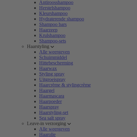
Antiroosshampoo
Herstelshampoo
Kleurshampoo
Hydraterende shampoo
Shampoo bars
Haarzeep
Krulshampoo
Shampoo-sets
Haarstyling
Alle weergeven
Schuimmiddel
Hittebescherming
Haarwax
Styling spray
Uitgroeispray
Haarcrème & stylingcrème
Haargel
Haarmascara
Haarpoeder
Haarspray
Haarstyling-set
Sea salt spray
Leave-in verzorging
Alle weergeven
Haarolie