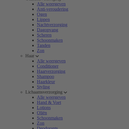
Alle weergeven
Anti-veroudering
Ogen
Lippen
Nachtverzorging
Dagopvang
Scheren
Schoonmaken
Tanden
Zon
Haar
Alle weergeven
Conditioner
Haarverzorging
Shampoo
Haarkleur
Styling
Lichaamsverzorging
Alle weergeven
Hand & Voet
Lotions
Oliën
Schoonmaken
Zon
Deodorants