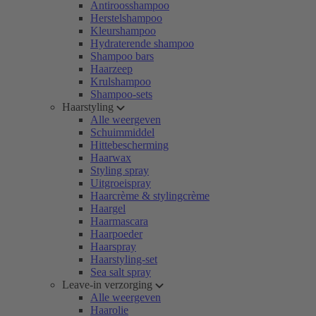
Antiroosshampoo
Herstelshampoo
Kleurshampoo
Hydraterende shampoo
Shampoo bars
Haarzeep
Krulshampoo
Shampoo-sets
Haarstyling
Alle weergeven
Schuimmiddel
Hittebescherming
Haarwax
Styling spray
Uitgroeispray
Haarcrème & stylingcrème
Haargel
Haarmascara
Haarpoeder
Haarspray
Haarstyling-set
Sea salt spray
Leave-in verzorging
Alle weergeven
Haarolie