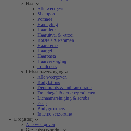
Haar
Alle weergeven
Shampoo
Pomade
Hairstyling
Haarkleur
Haaruitval & -groei
Borstels & kammen
Haarcrème
Haargel
Haarpasta
Haarverzorging
Tondeuses
Lichaamsverzorging
Alle weergeven
Bodylotions
Deodorants & antitranspirants
Douchegel & doucheproducten
Lichaamsreiniging & scrubs
Zeep
Bodygroomers
Intieme verzorging
Drogisterij
Alle weergeven
Gezichtsverzorging