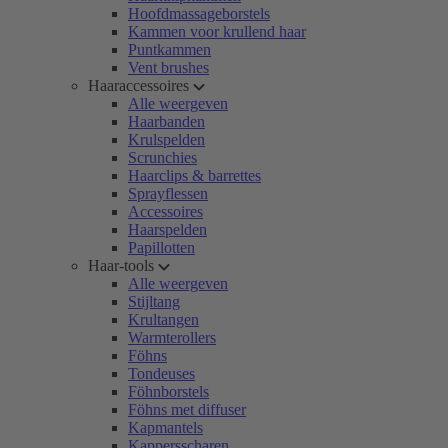
Hoofdmassageborstels
Kammen voor krullend haar
Puntkammen
Vent brushes
Haaraccessoires
Alle weergeven
Haarbanden
Krulspelden
Scrunchies
Haarclips & barrettes
Sprayflessen
Accessoires
Haarspelden
Papillotten
Haar-tools
Alle weergeven
Stijltang
Krultangen
Warmterollers
Föhns
Tondeuses
Föhnborstels
Föhns met diffuser
Kapmantels
Kappersscharen