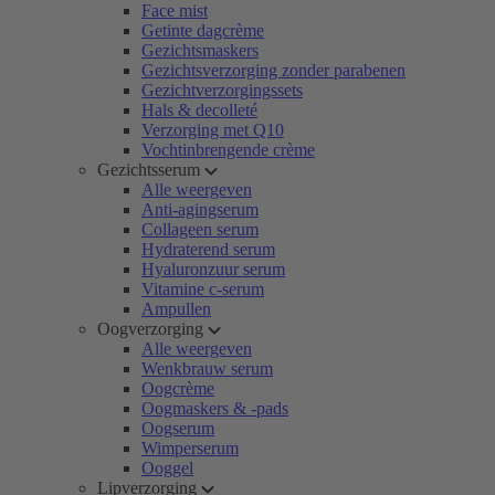
Face mist
Getinte dagcrème
Gezichtsmaskers
Gezichtsverzorging zonder parabenen
Gezichtverzorgingssets
Hals & decolleté
Verzorging met Q10
Vochtinbrengende crème
Gezichtsserum
Alle weergeven
Anti-agingserum
Collageen serum
Hydraterend serum
Hyaluronzuur serum
Vitamine c-serum
Ampullen
Oogverzorging
Alle weergeven
Wenkbrauw serum
Oogcrème
Oogmaskers & -pads
Oogserum
Wimperserum
Ooggel
Lipverzorging