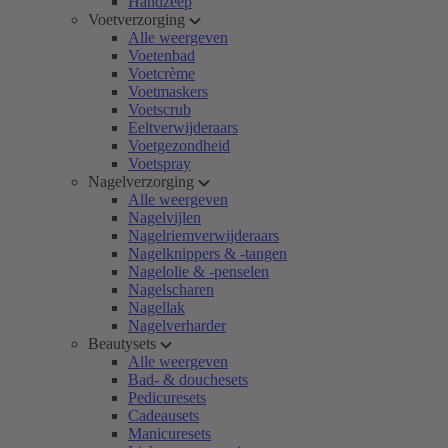
Handzeep
Voetverzorging
Alle weergeven
Voetenbad
Voetcrème
Voetmaskers
Voetscrub
Eeltverwijderaars
Voetgezondheid
Voetspray
Nagelverzorging
Alle weergeven
Nagelvijlen
Nagelriemverwijderaars
Nagelknippers & -tangen
Nagelolie & -penselen
Nagelscharen
Nagellak
Nagelverharder
Beautysets
Alle weergeven
Bad- & douchesets
Pedicuresets
Cadeausets
Manicuresets