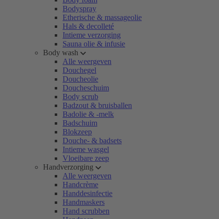
Bodyspray
Etherische & massageolie
Hals & decolleté
Intieme verzorging
Sauna olie & infusie
Body wash
Alle weergeven
Douchegel
Doucheolie
Doucheschuim
Body scrub
Badzout & bruisballen
Badolie & -melk
Badschuim
Blokzeep
Douche- & badsets
Intieme wasgel
Vloeibare zeep
Handverzorging
Alle weergeven
Handcrème
Handdesinfectie
Handmaskers
Hand scrubben