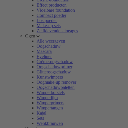
Effect producten
Vloeibare foundation
Compact poeder
Los poeder
Make-up sets
Zelfklevende tatoeages
Ogen
Alle weergeven
Oogschaduw
Mascara
Eyeliner
Crème-oogschaduw
Oogschaduwprimer
Glitteroogschaduw
Kunstwimpers
Oogmake-up remover
Oogschaduwpaletten
Wimperborstels
Wimperlijm
Wimperprimers
Wimpertangen
Kajal
Sets
Wenkbrauwen