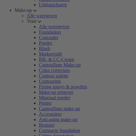
Uitdunscharen
Make-up
Alle weergeven
Teint
Alle weergeven
Foundation
Concealer
Poeder
Blush
Markeerstift
BB- & CC-Cream
Camouflage Make-up
Color correctors
Contour palette
Contouring
Fixing sprays & powders
Make-up remover
Mineraal poeder
Primer
Camouflage make-up
Accessoires
Anti-aging make-up
Bronzer
Compacte foundation
Crème-foundation