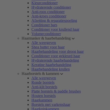
Kleurconditioner
Hydraterende conditioner
Anti-roos conditioner
Anti-kroes conditioner
Afzetting & reparatiespoeling
Conditioner bars
Conditioner voor krullend haar
Volumeconditioner
Haarmasker & haarbehandeling
Alle weergeven
Shea butter voor haar
Haarbehandeling voor droog haar
Conditioner voor gekleurd haar
Hydraterende haarbehandeling
Keratine haarbehandeling
Haarbehandeling krullen
Haarborstels & kammen
Alle weergeven
Ronde borstels
Anti-klit borstels
Platte borstels & paddle brushes
Houten borstels
Haarkammen
Borstels met varkenshaar
Haarknipkammen