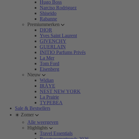
Hugo Boss
Narciso Rodriguez
Shiseido
Rabanne
Premiummerken
DIOR
Yves Saint Laurent
GIVENCHY
GUERLAIN
INITIO Parfums Privés
La Mer
Tom Ford
Eisenberg
Nieuw
Widian
IRÄYE
NEST NEW YORK
La Prairie
TYPEBEA
Sale & Bestsellers
☀️ Zomer
Alle weergeven
Highlights
Travel Essentials
Beautyzomertrends 2026