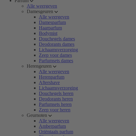
Parfum
Alle weergeven
Damesgeuren
Alle weergeven
Damesparfum
Haarparfum
Bodymist
Douchegels dames
Deodorants dames
Lichaamsverzorging
Zeep voor dames
Parfumsets dames
Herengeuren
Alle weergeven
Herenparfum
Aftershave
Lichaamsverzorging
Douchegels heren
Deodorants heren
Parfumsets heren
Zeep voor heren
Geurnoten
Alle weergeven
Amberparfum
Oriëntaals parfum