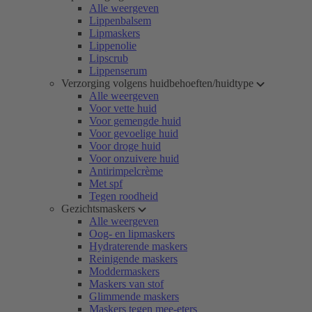
Alle weergeven
Lippenbalsem
Lipmaskers
Lippenolie
Lipscrub
Lippenserum
Verzorging volgens huidbehoeften/huidtype
Alle weergeven
Voor vette huid
Voor gemengde huid
Voor gevoelige huid
Voor droge huid
Voor onzuivere huid
Antirimpelcrème
Met spf
Tegen roodheid
Gezichtsmaskers
Alle weergeven
Oog- en lipmaskers
Hydraterende maskers
Reinigende maskers
Moddermaskers
Maskers van stof
Glimmende maskers
Maskers tegen mee-eters