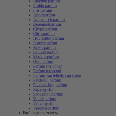
Bloemig parfum
Fruitig parfum
Fris parfum
Appelparfum
Aromatisch parfum
Bergamotparfum
Chypreparfum
Citrusparfum
Houtachtig parfum
Jasmijnparfum
Kokosparfum
Kruidig parfum
Muskus parfum
Oud parfum
Parfum fris linnen
Parfum molecuul
Parfum van lelietje-van-dalen
Patchouli parfum
Poederachtig parfum
Rozenparfum
Sandelhoutparfum
Vanilleparfum
Vetiverparfum
Viooltjesparfum
Parfum per seizoen