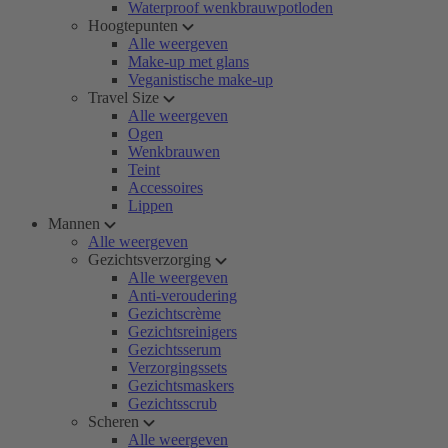
Waterproof wenkbrauwpotloden
Hoogtepunten
Alle weergeven
Make-up met glans
Veganistische make-up
Travel Size
Alle weergeven
Ogen
Wenkbrauwen
Teint
Accessoires
Lippen
Mannen
Alle weergeven
Gezichtsverzorging
Alle weergeven
Anti-veroudering
Gezichtscrème
Gezichtsreinigers
Gezichtsserum
Verzorgingssets
Gezichtsmaskers
Gezichtsscrub
Scheren
Alle weergeven