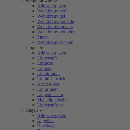
Wenkbrauwen
Alle weergeven
Wenkbrauwverf
Wenkbrauwgel
Wenkbrauwpomade
Wenkbrauw poeder
Wenkbrauwpotloden
Pincet
Wenkbrauwscharen
Lippen
Alle weergeven
Lippenstift
Lipgloss
Lipliner
Lip plumper
Liquid Lipstick
Accessoires
Lip primer
Lippenbalsem
Matte lippenstift
Lippenstiftsets
Nagels
Alle weergeven
Nagellak
Basislaag