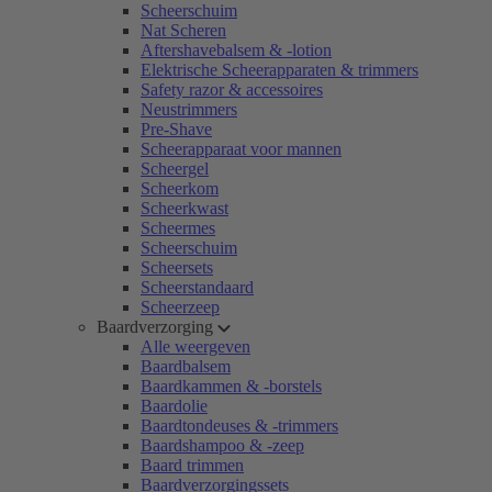
Scheerschuim
Nat Scheren
Aftershavebalsem & -lotion
Elektrische Scheerapparaten & trimmers
Safety razor & accessoires
Neustrimmers
Pre-Shave
Scheerapparaat voor mannen
Scheergel
Scheerkom
Scheerkwast
Scheermes
Scheerschuim
Scheersets
Scheerstandaard
Scheerzeep
Baardverzorging
Alle weergeven
Baardbalsem
Baardkammen & -borstels
Baardolie
Baardtondeuses & -trimmers
Baardshampoo & -zeep
Baard trimmen
Baardverzorgingssets