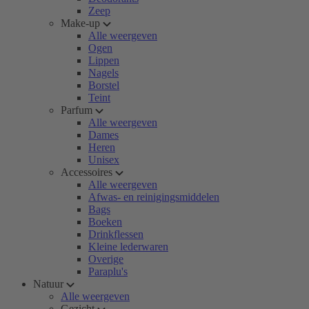
Zeep
Make-up
Alle weergeven
Ogen
Lippen
Nagels
Borstel
Teint
Parfum
Alle weergeven
Dames
Heren
Unisex
Accessoires
Alle weergeven
Afwas- en reinigingsmiddelen
Bags
Boeken
Drinkflessen
Kleine lederwaren
Overige
Paraplu's
Natuur
Alle weergeven
Gezicht