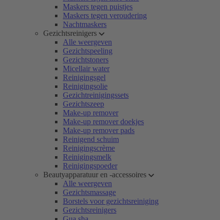
Maskers tegen puistjes
Maskers tegen veroudering
Nachtmaskers
Gezichtsreinigers
Alle weergeven
Gezichtspeeling
Gezichtstoners
Micellair water
Reinigingsgel
Reinigingsolie
Gezichtreinigingssets
Gezichtszeep
Make-up remover
Make-up remover doekjes
Make-up remover pads
Reinigend schuim
Reinigingscrème
Reinigingsmelk
Reinigingspoeder
Beautyapparatuur en -accessoires
Alle weergeven
Gezichtsmassage
Borstels voor gezichtsreiniging
Gezichtsreinigers
Gua sha