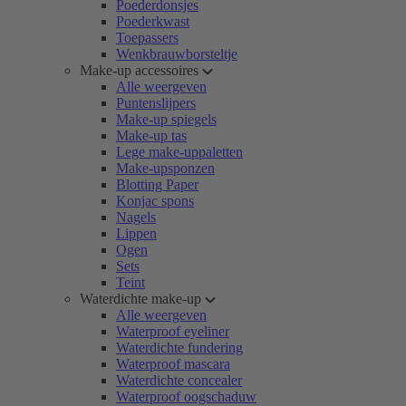
Poederdonsjes
Poederkwast
Toepassers
Wenkbrauwborsteltje
Make-up accessoires
Alle weergeven
Puntenslijpers
Make-up spiegels
Make-up tas
Lege make-uppaletten
Make-upsponzen
Blotting Paper
Konjac spons
Nagels
Lippen
Ogen
Sets
Teint
Waterdichte make-up
Alle weergeven
Waterproof eyeliner
Waterdichte fundering
Waterproof mascara
Waterdichte concealer
Waterproof oogschaduw