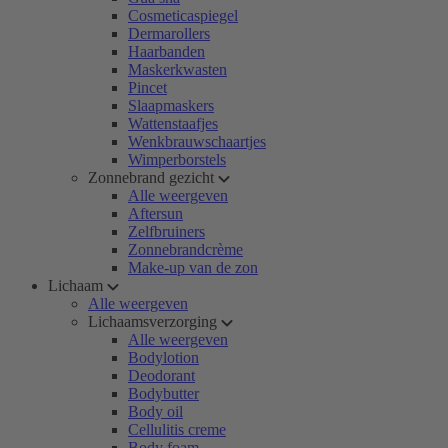
Cosmeticaspiegel
Dermarollers
Haarbanden
Maskerkwasten
Pincet
Slaapmaskers
Wattenstaafjes
Wenkbrauwschaartjes
Wimperborstels
Zonnebrand gezicht
Alle weergeven
Aftersun
Zelfbruiners
Zonnebrandcrème
Make-up van de zon
Lichaam
Alle weergeven
Lichaamsverzorging
Alle weergeven
Bodylotion
Deodorant
Bodybutter
Body oil
Cellulitis creme
Body foam