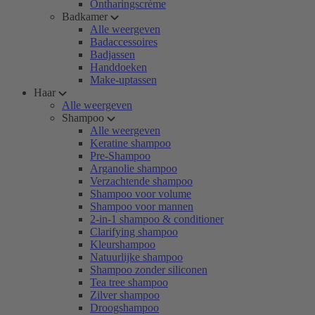
Ontharingscrème
Badkamer
Alle weergeven
Badaccessoires
Badjassen
Handdoeken
Make-uptassen
Haar
Alle weergeven
Shampoo
Alle weergeven
Keratine shampoo
Pre-Shampoo
Arganolie shampoo
Verzachtende shampoo
Shampoo voor volume
Shampoo voor mannen
2-in-1 shampoo & conditioner
Clarifying shampoo
Kleurshampoo
Natuurlijke shampoo
Shampoo zonder siliconen
Tea tree shampoo
Zilver shampoo
Droogshampoo