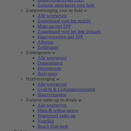
Zomerse must-haves voor hem
Zomerverzorging voor de huid
Alle weergeven
Zonnebrand voor het gezicht
Make-up met SPF
Zonnebrand voor het hele lichaam
Haarverzorging met SPF
Aftersun
Zelfbruiner
Zomergeuren
Alle weergeven
Damesgeuren
Herengeuren
Bodyspray
Huidverzorging
Alle weergeven
Gezicht & Lichaamsverzorging
Haarverzorging
Zomerse make-up en trends
Alle weergeven
Mists & setting sprays
Waterproof make-up
Nagellak
Beach Hair-look