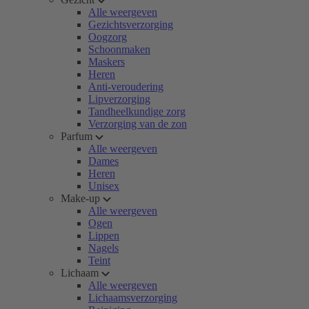
Alle weergeven
Gezichtsverzorging
Oogzorg
Schoonmaken
Maskers
Heren
Anti-veroudering
Lipverzorging
Tandheelkundige zorg
Verzorging van de zon
Parfum
Alle weergeven
Dames
Heren
Unisex
Make-up
Alle weergeven
Ogen
Lippen
Nagels
Teint
Lichaam
Alle weergeven
Lichaamsverzorging