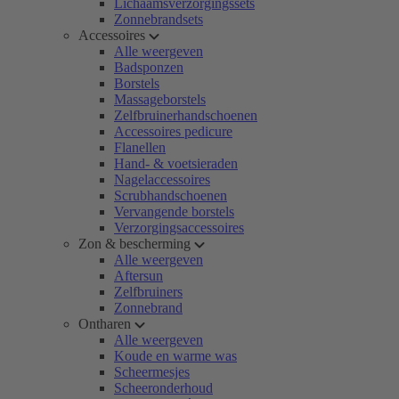
Lichaamsverzorgingssets
Zonnebrandsets
Accessoires
Alle weergeven
Badsponzen
Borstels
Massageborstels
Zelfbruinerhandschoenen
Accessoires pedicure
Flanellen
Hand- & voetsieraden
Nagelaccessoires
Scrubhandschoenen
Vervangende borstels
Verzorgingsaccessoires
Zon & bescherming
Alle weergeven
Aftersun
Zelfbruiners
Zonnebrand
Ontharen
Alle weergeven
Koude en warme was
Scheermesjes
Scheeronderhoud