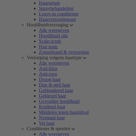
Haarserum
Spraybehandeling
Leave-in conditioner
Haarverzorgingsset
Hoofdhuidverzorging
Alle weergeven
Hoofdhuid olie
Scalp scrub
Hair tonic
Zonnebrand & verzorging
Verzorging volgens haartype
Alle weergeven
Anti-frizz
Anti-roos
Droog haar
Dun & steil haar
Geblondeerd haar
Gekleurd haar
Gevoelige hoofdhuid
Krullend haar
Middelen tegen haaruitval
Normaal haar
Vet haar
Conditioner & spoelen
Alle weergeven