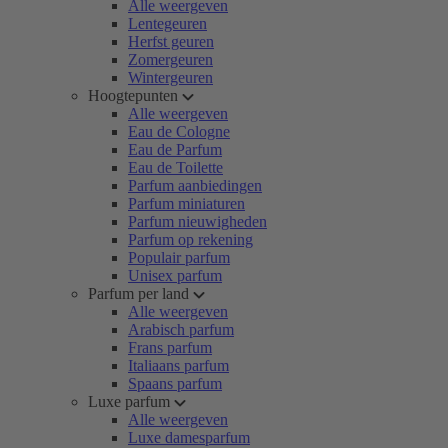
Alle weergeven
Lentegeuren
Herfst geuren
Zomergeuren
Wintergeuren
Hoogtepunten
Alle weergeven
Eau de Cologne
Eau de Parfum
Eau de Toilette
Parfum aanbiedingen
Parfum miniaturen
Parfum nieuwigheden
Parfum op rekening
Populair parfum
Unisex parfum
Parfum per land
Alle weergeven
Arabisch parfum
Frans parfum
Italiaans parfum
Spaans parfum
Luxe parfum
Alle weergeven
Luxe damesparfum