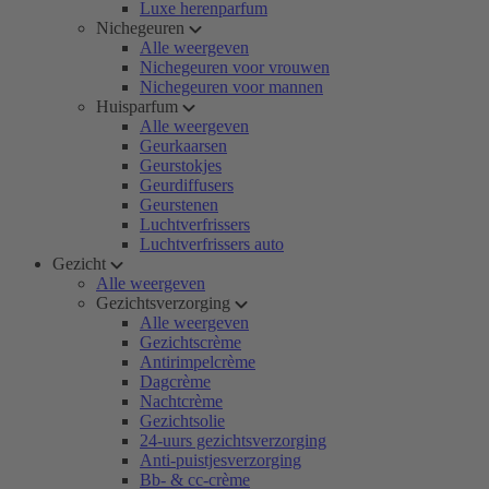
Luxe herenparfum
Nichegeuren
Alle weergeven
Nichegeuren voor vrouwen
Nichegeuren voor mannen
Huisparfum
Alle weergeven
Geurkaarsen
Geurstokjes
Geurdiffusers
Geurstenen
Luchtverfrissers
Luchtverfrissers auto
Gezicht
Alle weergeven
Gezichtsverzorging
Alle weergeven
Gezichtscrème
Antirimpelcrème
Dagcrème
Nachtcrème
Gezichtsolie
24-uurs gezichtsverzorging
Anti-puistjesverzorging
Bb- & cc-crème