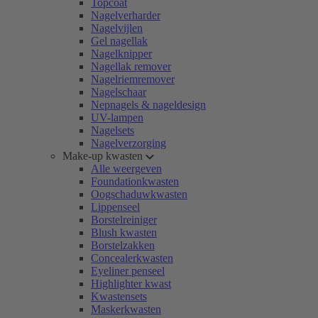
Topcoat
Nagelverharder
Nagelvijlen
Gel nagellak
Nagelknipper
Nagellak remover
Nagelriemremover
Nagelschaar
Nepnagels & nageldesign
UV-lampen
Nagelsets
Nagelverzorging
Make-up kwasten
Alle weergeven
Foundationkwasten
Oogschaduwkwasten
Lippenseel
Borstelreiniger
Blush kwasten
Borstelzakken
Concealerkwasten
Eyeliner penseel
Highlighter kwast
Kwastensets
Maskerkwasten