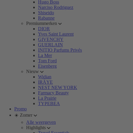
Hugo Boss
Narciso Rodriguez
Shiseido
Rabanne
Premiummerken
DIOR
Yves Saint Laurent
GIVENCHY
GUERLAIN
INITIO Parfums Privés
La Mer
Tom Ford
Eisenberg
Nieuw
Widian
IRÄYE
NEST NEW YORK
Farmacy Beauty
La Prairie
TYPEBEA
Promo
☀️ Zomer
Alle weergeven
Highlights
Travel Essentials