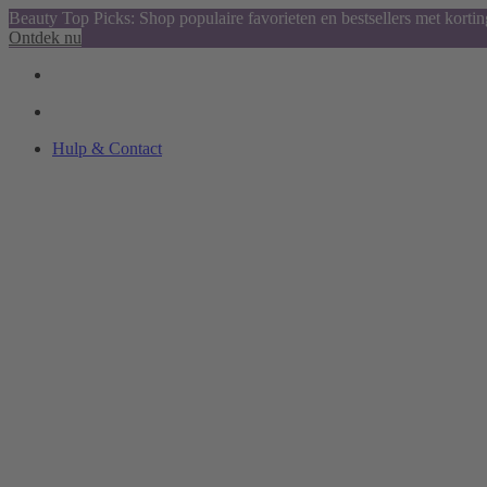
Beauty Top Picks: Shop populaire favorieten en bestsellers met kortin
Ontdek nu
Hulp & Contact