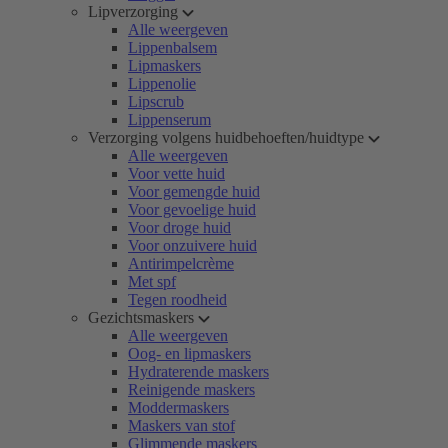
Lipverzorging
Alle weergeven
Lippenbalsem
Lipmaskers
Lippenolie
Lipscrub
Lippenserum
Verzorging volgens huidbehoeften/huidtype
Alle weergeven
Voor vette huid
Voor gemengde huid
Voor gevoelige huid
Voor droge huid
Voor onzuivere huid
Antirimpelcrème
Met spf
Tegen roodheid
Gezichtsmaskers
Alle weergeven
Oog- en lipmaskers
Hydraterende maskers
Reinigende maskers
Moddermaskers
Maskers van stof
Glimmende maskers