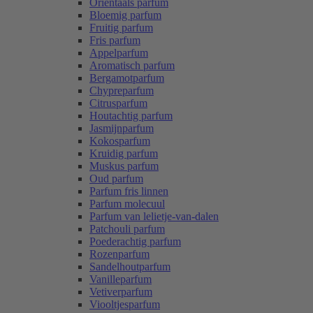
Oriëntaals parfum
Bloemig parfum
Fruitig parfum
Fris parfum
Appelparfum
Aromatisch parfum
Bergamotparfum
Chypreparfum
Citrusparfum
Houtachtig parfum
Jasmijnparfum
Kokosparfum
Kruidig parfum
Muskus parfum
Oud parfum
Parfum fris linnen
Parfum molecuul
Parfum van lelietje-van-dalen
Patchouli parfum
Poederachtig parfum
Rozenparfum
Sandelhoutparfum
Vanilleparfum
Vetiverparfum
Viooltjesparfum