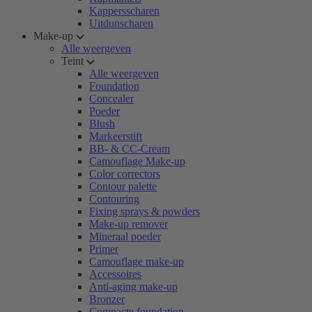
Kappersscharen
Uitdunscharen
Make-up
Alle weergeven
Teint
Alle weergeven
Foundation
Concealer
Poeder
Blush
Markeerstift
BB- & CC-Cream
Camouflage Make-up
Color correctors
Contour palette
Contouring
Fixing sprays & powders
Make-up remover
Mineraal poeder
Primer
Camouflage make-up
Accessoires
Anti-aging make-up
Bronzer
Compacte foundation