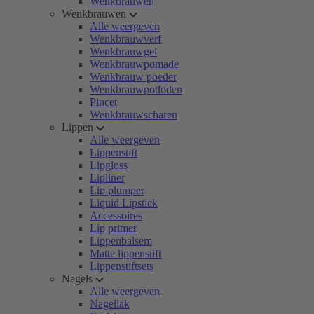
Wenkbrauwen
Wenkbrauwen
Alle weergeven
Wenkbrauwverf
Wenkbrauwgel
Wenkbrauwpomade
Wenkbrauw poeder
Wenkbrauwpotloden
Pincet
Wenkbrauwscharen
Lippen
Alle weergeven
Lippenstift
Lipgloss
Lipliner
Lip plumper
Liquid Lipstick
Accessoires
Lip primer
Lippenbalsem
Matte lippenstift
Lippenstiftsets
Nagels
Alle weergeven
Nagellak