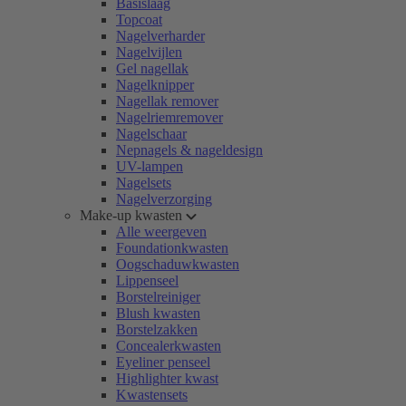
Basislaag
Topcoat
Nagelverharder
Nagelvijlen
Gel nagellak
Nagelknipper
Nagellak remover
Nagelriemremover
Nagelschaar
Nepnagels & nageldesign
UV-lampen
Nagelsets
Nagelverzorging
Make-up kwasten
Alle weergeven
Foundationkwasten
Oogschaduwkwasten
Lippenseel
Borstelreiniger
Blush kwasten
Borstelzakken
Concealerkwasten
Eyeliner penseel
Highlighter kwast
Kwastensets