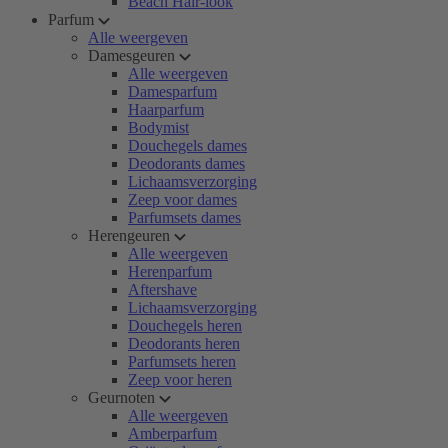
Beach Hair-look
Parfum
Alle weergeven
Damesgeuren
Alle weergeven
Damesparfum
Haarparfum
Bodymist
Douchegels dames
Deodorants dames
Lichaamsverzorging
Zeep voor dames
Parfumsets dames
Herengeuren
Alle weergeven
Herenparfum
Aftershave
Lichaamsverzorging
Douchegels heren
Deodorants heren
Parfumsets heren
Zeep voor heren
Geurnoten
Alle weergeven
Amberparfum