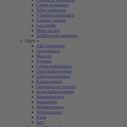
Crème-foundation
Effect producten
Vloeibare foundation
Compact poeder
Los poeder
Make-up sets
Zelfklevende tatoeages
Ogen
Alle weergeven
Oogschaduw
Mascara
Eyeliner
Crème-oogschaduw
Oogschaduwprimer
Glitteroogschaduw
Kunstwimpers
Oogmake-up remover
Oogschaduwpaletten
Wimperborstels
Wimperlijm
Wimperprimers
Wimpertangen
Kajal
Sets