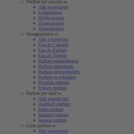
Parfum per seizoen
Alle weergeven
Lentegeuren
Herfst geuren
Zomergeuren
Wintergeuren
Hoogtepunten
Alle weergeven
Eau de Cologne
Eau de Parfum
Eau de Toilette
Parfum aanbiedingen
Parfum miniaturen
Parfum nieuwigheden
Parfum op rekening
Populair parfum
Unisex parfum
Parfum per land
Alle weergeven
Arabisch parfum
Frans parfum
Italiaans parfum
Spaans parfum
Luxe parfum
Alle weergeven