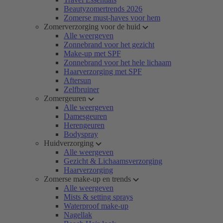
Beautyzomertrends 2026
Zomerse must-haves voor hem
Zomerverzorging voor de huid
Alle weergeven
Zonnebrand voor het gezicht
Make-up met SPF
Zonnebrand voor het hele lichaam
Haarverzorging met SPF
Aftersun
Zelfbruiner
Zomergeuren
Alle weergeven
Damesgeuren
Herengeuren
Bodyspray
Huidverzorging
Alle weergeven
Gezicht & Lichaamsverzorging
Haarverzorging
Zomerse make-up en trends
Alle weergeven
Mists & setting sprays
Waterproof make-up
Nagellak