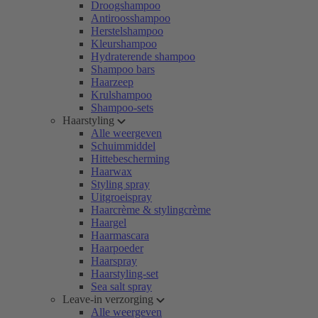
Droogshampoo
Antiroosshampoo
Herstelshampoo
Kleurshampoo
Hydraterende shampoo
Shampoo bars
Haarzeep
Krulshampoo
Shampoo-sets
Haarstyling
Alle weergeven
Schuimmiddel
Hittebescherming
Haarwax
Styling spray
Uitgroeispray
Haarcrème & stylingcrème
Haargel
Haarmascara
Haarpoeder
Haarspray
Haarstyling-set
Sea salt spray
Leave-in verzorging
Alle weergeven