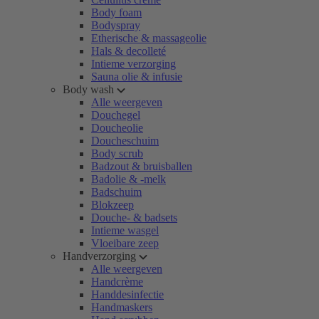
Body foam
Bodyspray
Etherische & massageolie
Hals & decolleté
Intieme verzorging
Sauna olie & infusie
Body wash
Alle weergeven
Douchegel
Doucheolie
Doucheschuim
Body scrub
Badzout & bruisballen
Badolie & -melk
Badschuim
Blokzeep
Douche- & badsets
Intieme wasgel
Vloeibare zeep
Handverzorging
Alle weergeven
Handcrème
Handdesinfectie
Handmaskers