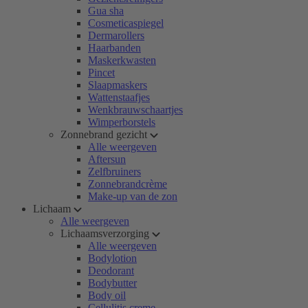
Gua sha
Cosmeticaspiegel
Dermarollers
Haarbanden
Maskerkwasten
Pincet
Slaapmaskers
Wattenstaafjes
Wenkbrauwschaartjes
Wimperborstels
Zonnebrand gezicht
Alle weergeven
Aftersun
Zelfbruiners
Zonnebrandcrème
Make-up van de zon
Lichaam
Alle weergeven
Lichaamsverzorging
Alle weergeven
Bodylotion
Deodorant
Bodybutter
Body oil
Cellulitis creme