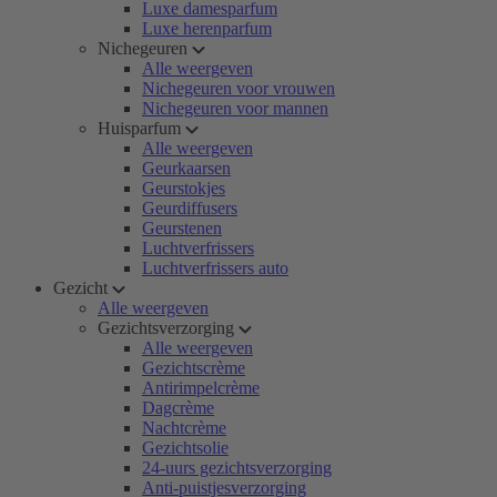
Luxe damesparfum
Luxe herenparfum
Nichegeuren
Alle weergeven
Nichegeuren voor vrouwen
Nichegeuren voor mannen
Huisparfum
Alle weergeven
Geurkaarsen
Geurstokjes
Geurdiffusers
Geurstenen
Luchtverfrissers
Luchtverfrissers auto
Gezicht
Alle weergeven
Gezichtsverzorging
Alle weergeven
Gezichtscrème
Antirimpelcrème
Dagcrème
Nachtcrème
Gezichtsolie
24-uurs gezichtsverzorging
Anti-puistjesverzorging