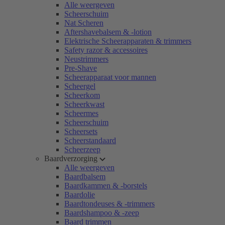
Alle weergeven
Scheerschuim
Nat Scheren
Aftershavebalsem & -lotion
Elektrische Scheerapparaten & trimmers
Safety razor & accessoires
Neustrimmers
Pre-Shave
Scheerapparaat voor mannen
Scheergel
Scheerkom
Scheerkwast
Scheermes
Scheerschuim
Scheersets
Scheerstandaard
Scheerzeep
Baardverzorging
Alle weergeven
Baardbalsem
Baardkammen & -borstels
Baardolie
Baardtondeuses & -trimmers
Baardshampoo & -zeep
Baard trimmen