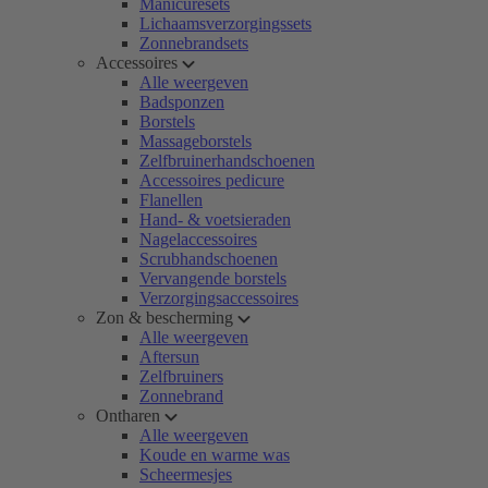
Manicuresets
Lichaamsverzorgingssets
Zonnebrandsets
Accessoires
Alle weergeven
Badsponzen
Borstels
Massageborstels
Zelfbruinerhandschoenen
Accessoires pedicure
Flanellen
Hand- & voetsieraden
Nagelaccessoires
Scrubhandschoenen
Vervangende borstels
Verzorgingsaccessoires
Zon & bescherming
Alle weergeven
Aftersun
Zelfbruiners
Zonnebrand
Ontharen
Alle weergeven
Koude en warme was
Scheermesjes