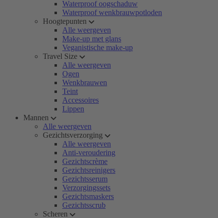
Waterproof oogschaduw
Waterproof wenkbrauwpotloden
Hoogtepunten
Alle weergeven
Make-up met glans
Veganistische make-up
Travel Size
Alle weergeven
Ogen
Wenkbrauwen
Teint
Accessoires
Lippen
Mannen
Alle weergeven
Gezichtsverzorging
Alle weergeven
Anti-veroudering
Gezichtscrème
Gezichtsreinigers
Gezichtsserum
Verzorgingssets
Gezichtsmaskers
Gezichtsscrub
Scheren