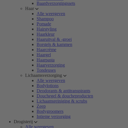
Baardverzorgingssets
Haar
Alle weergeven
Shampoo
Pomade
Hairstyling
Haarkleur
Haaruitval & -groei
Borstels & kammen
Haarcrème
Haargel
Haarpasta
Haarverzorging
Tondeuses
Lichaamsverzorging
Alle weergeven
Bodylotions
Deodorants & antitranspirants
Douchegel & doucheproducten
Lichaamsreiniging & scrubs
Zeep
Bodygroomers
Intieme verzorging
Drogisterij
Alle weergeven