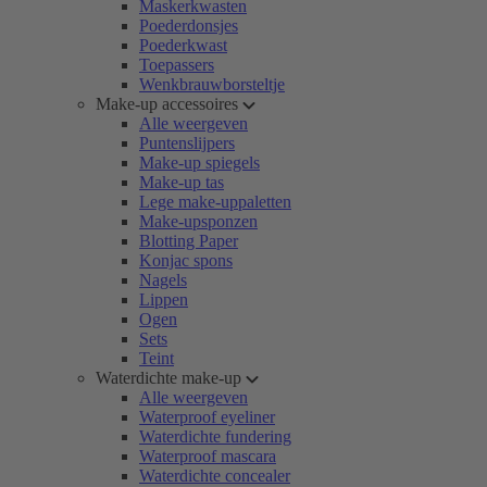
Maskerkwasten
Poederdonsjes
Poederkwast
Toepassers
Wenkbrauwborsteltje
Make-up accessoires
Alle weergeven
Puntenslijpers
Make-up spiegels
Make-up tas
Lege make-uppaletten
Make-upsponzen
Blotting Paper
Konjac spons
Nagels
Lippen
Ogen
Sets
Teint
Waterdichte make-up
Alle weergeven
Waterproof eyeliner
Waterdichte fundering
Waterproof mascara
Waterdichte concealer