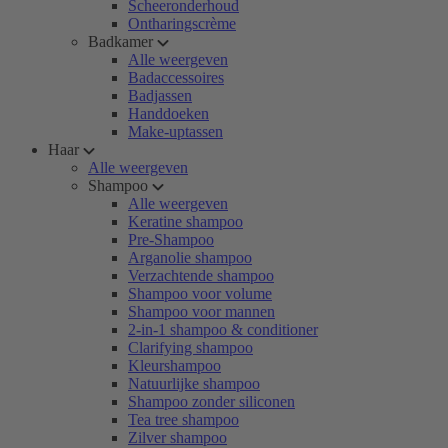
Scheeronderhoud
Ontharingscrème
Badkamer
Alle weergeven
Badaccessoires
Badjassen
Handdoeken
Make-uptassen
Haar
Alle weergeven
Shampoo
Alle weergeven
Keratine shampoo
Pre-Shampoo
Arganolie shampoo
Verzachtende shampoo
Shampoo voor volume
Shampoo voor mannen
2-in-1 shampoo & conditioner
Clarifying shampoo
Kleurshampoo
Natuurlijke shampoo
Shampoo zonder siliconen
Tea tree shampoo
Zilver shampoo