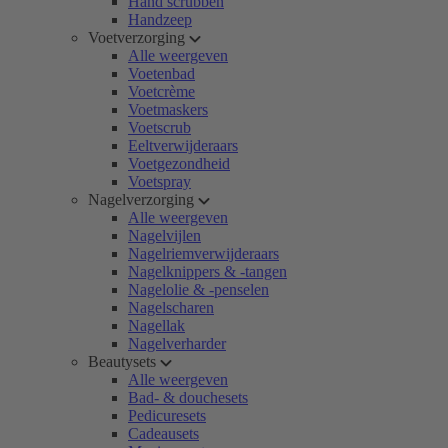
Hand scrubben
Handzeep
Voetverzorging
Alle weergeven
Voetenbad
Voetcrème
Voetmaskers
Voetscrub
Eeltverwijderaars
Voetgezondheid
Voetspray
Nagelverzorging
Alle weergeven
Nagelvijlen
Nagelriemverwijderaars
Nagelknippers & -tangen
Nagelolie & -penselen
Nagelscharen
Nagellak
Nagelverharder
Beautysets
Alle weergeven
Bad- & douchesets
Pedicuresets
Cadeausets