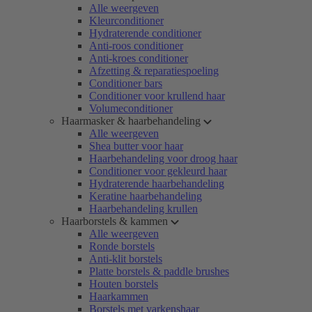
Alle weergeven
Kleurconditioner
Hydraterende conditioner
Anti-roos conditioner
Anti-kroes conditioner
Afzetting & reparatiespoeling
Conditioner bars
Conditioner voor krullend haar
Volumeconditioner
Haarmasker & haarbehandeling
Alle weergeven
Shea butter voor haar
Haarbehandeling voor droog haar
Conditioner voor gekleurd haar
Hydraterende haarbehandeling
Keratine haarbehandeling
Haarbehandeling krullen
Haarborstels & kammen
Alle weergeven
Ronde borstels
Anti-klit borstels
Platte borstels & paddle brushes
Houten borstels
Haarkammen
Borstels met varkenshaar