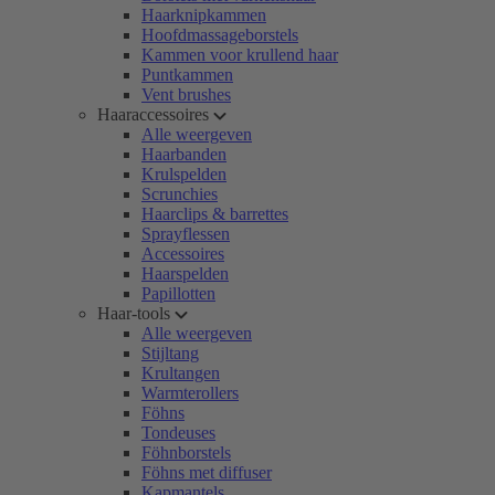
Haarknipkammen
Hoofdmassageborstels
Kammen voor krullend haar
Puntkammen
Vent brushes
Haaraccessoires
Alle weergeven
Haarbanden
Krulspelden
Scrunchies
Haarclips & barrettes
Sprayflessen
Accessoires
Haarspelden
Papillotten
Haar-tools
Alle weergeven
Stijltang
Krultangen
Warmterollers
Föhns
Tondeuses
Föhnborstels
Föhns met diffuser
Kapmantels