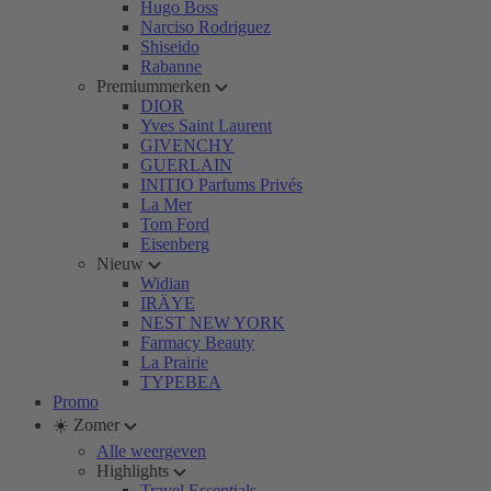
Hugo Boss
Narciso Rodriguez
Shiseido
Rabanne
Premiummerken
DIOR
Yves Saint Laurent
GIVENCHY
GUERLAIN
INITIO Parfums Privés
La Mer
Tom Ford
Eisenberg
Nieuw
Widian
IRÄYE
NEST NEW YORK
Farmacy Beauty
La Prairie
TYPEBEA
Promo
☀️ Zomer
Alle weergeven
Highlights
Travel Essentials