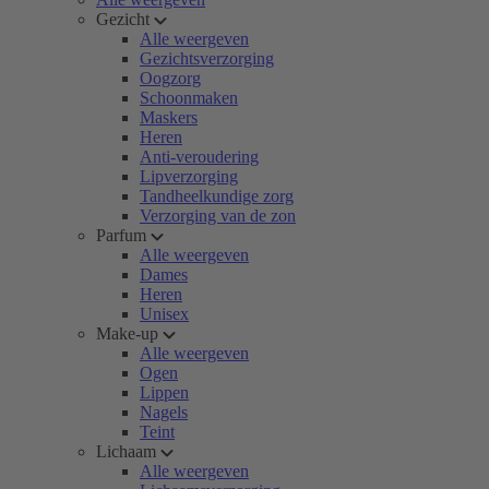
Gezicht
Alle weergeven
Gezichtsverzorging
Oogzorg
Schoonmaken
Maskers
Heren
Anti-veroudering
Lipverzorging
Tandheelkundige zorg
Verzorging van de zon
Parfum
Alle weergeven
Dames
Heren
Unisex
Make-up
Alle weergeven
Ogen
Lippen
Nagels
Teint
Lichaam
Alle weergeven