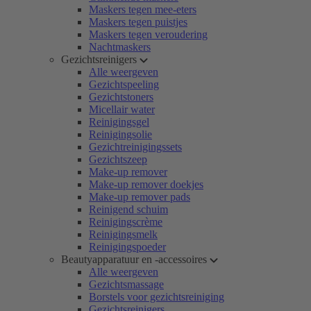
Maskers tegen mee-eters
Maskers tegen puistjes
Maskers tegen veroudering
Nachtmaskers
Gezichtsreinigers
Alle weergeven
Gezichtspeeling
Gezichtstoners
Micellair water
Reinigingsgel
Reinigingsolie
Gezichtreinigingssets
Gezichtszeep
Make-up remover
Make-up remover doekjes
Make-up remover pads
Reinigend schuim
Reinigingscrème
Reinigingsmelk
Reinigingspoeder
Beautyapparatuur en -accessoires
Alle weergeven
Gezichtsmassage
Borstels voor gezichtsreiniging
Gezichtsreinigers