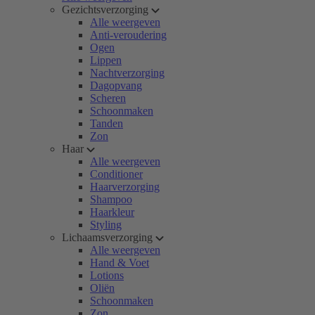
Gezichtsverzorging
Alle weergeven
Anti-veroudering
Ogen
Lippen
Nachtverzorging
Dagopvang
Scheren
Schoonmaken
Tanden
Zon
Haar
Alle weergeven
Conditioner
Haarverzorging
Shampoo
Haarkleur
Styling
Lichaamsverzorging
Alle weergeven
Hand & Voet
Lotions
Oliën
Schoonmaken
Zon