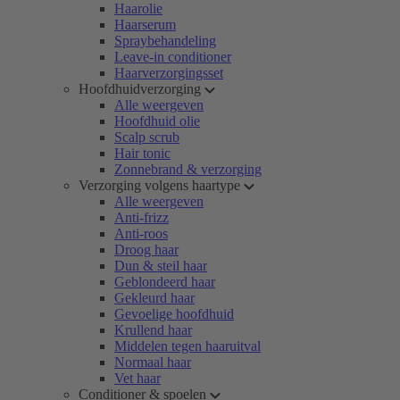
Haarolie
Haarserum
Spraybehandeling
Leave-in conditioner
Haarverzorgingsset
Hoofdhuidverzorging
Alle weergeven
Hoofdhuid olie
Scalp scrub
Hair tonic
Zonnebrand & verzorging
Verzorging volgens haartype
Alle weergeven
Anti-frizz
Anti-roos
Droog haar
Dun & steil haar
Geblondeerd haar
Gekleurd haar
Gevoelige hoofdhuid
Krullend haar
Middelen tegen haaruitval
Normaal haar
Vet haar
Conditioner & spoelen