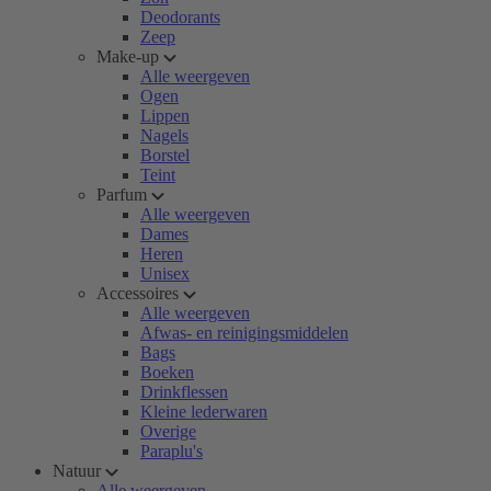
Deodorants
Zeep
Make-up
Alle weergeven
Ogen
Lippen
Nagels
Borstel
Teint
Parfum
Alle weergeven
Dames
Heren
Unisex
Accessoires
Alle weergeven
Afwas- en reinigingsmiddelen
Bags
Boeken
Drinkflessen
Kleine lederwaren
Overige
Paraplu's
Natuur
Alle weergeven