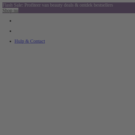
Flash Sale: Profiteer van beauty deals & ontdek bestsellers
Shop nu
Hulp & Contact