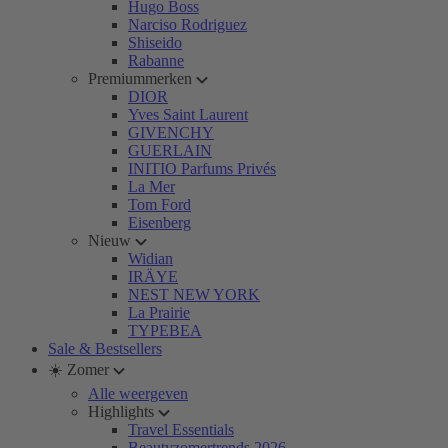
Hugo Boss
Narciso Rodriguez
Shiseido
Rabanne
Premiummerken
DIOR
Yves Saint Laurent
GIVENCHY
GUERLAIN
INITIO Parfums Privés
La Mer
Tom Ford
Eisenberg
Nieuw
Widian
IRÄYE
NEST NEW YORK
La Prairie
TYPEBEA
Sale & Bestsellers
☀️ Zomer
Alle weergeven
Highlights
Travel Essentials
Beautyzomertrends 2026