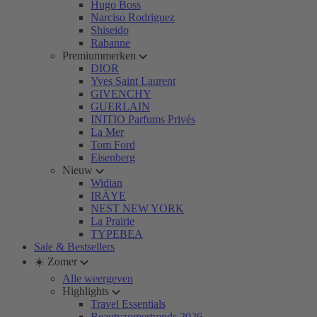
Hugo Boss
Narciso Rodriguez
Shiseido
Rabanne
Premiummerken
DIOR
Yves Saint Laurent
GIVENCHY
GUERLAIN
INITIO Parfums Privés
La Mer
Tom Ford
Eisenberg
Nieuw
Widian
IRÄYE
NEST NEW YORK
La Prairie
TYPEBEA
Sale & Bestsellers
☀️ Zomer
Alle weergeven
Highlights
Travel Essentials
Beautyzomertrends 2026