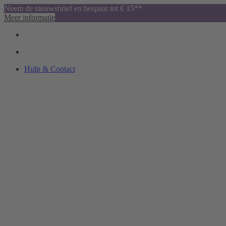
Neem de nieuwsbrief en bespaar tot € 15**
Meer informatie
Hulp & Contact