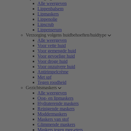
Alle weergeven
Lippenbalsem
Lipmaskers
Lippenolie
Lipscrub
Lippenserum
Verzorging volgens huidbehoeften/huidtype
Alle weergeven
Voor vette huid
Voor gemengde huid
Voor gevoelige huid
Voor droge huid
Voor onzuivere huid
Antirimpelcrème
Met spf
Tegen roodheid
Gezichtsmaskers
Alle weergeven
Oog- en lipmaskers
Hydraterende maskers
Reinigende maskers
Moddermaskers
Maskers van stof
Glimmende maskers
Maskers tegen mee-eters