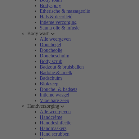
Bodyspray
Etherische & massageolie
Hals & decolleté
Intieme verzorging
Sauna olie & infusie
Body wash
Alle weergeven
Douchegel
Doucheolie
Doucheschuim
Body scrub
Badzout & bruisballen
Badolie & -melk
Badschuim
Blokzeep
Douche- & badsets
Intieme wasgel
Vloeibare zeep
Handverzorging
Alle weergeven
Handcrème
Handdesinfectie
Handmaskers
Hand scrubben