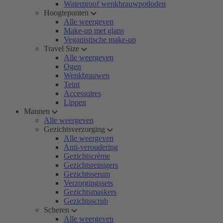
Waterproof wenkbrauwpotloden
Hoogtepunten
Alle weergeven
Make-up met glans
Veganistische make-up
Travel Size
Alle weergeven
Ogen
Wenkbrauwen
Teint
Accessoires
Lippen
Mannen
Alle weergeven
Gezichtsverzorging
Alle weergeven
Anti-veroudering
Gezichtscrème
Gezichtsreinigers
Gezichtsserum
Verzorgingssets
Gezichtsmaskers
Gezichtsscrub
Scheren
Alle weergeven