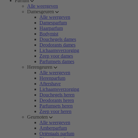
Parfum
Alle weergeven
Damesgeuren
Alle weergeven
Damesparfum
Haarparfum
Bodymist
Douchegels dames
Deodorants dames
Lichaamsverzorging
Zeep voor dames
Parfumsets dames
Herengeuren
Alle weergeven
Herenparfum
Aftershave
Lichaamsverzorging
Douchegels heren
Deodorants heren
Parfumsets heren
Zeep voor heren
Geurnoten
Alle weergeven
Amberparfum
Oriëntaals parfum