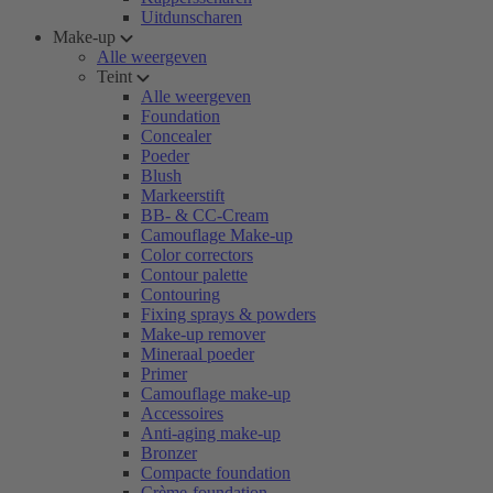
Uitdunscharen
Make-up
Alle weergeven
Teint
Alle weergeven
Foundation
Concealer
Poeder
Blush
Markeerstift
BB- & CC-Cream
Camouflage Make-up
Color correctors
Contour palette
Contouring
Fixing sprays & powders
Make-up remover
Mineraal poeder
Primer
Camouflage make-up
Accessoires
Anti-aging make-up
Bronzer
Compacte foundation
Crème-foundation