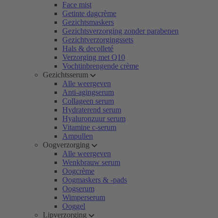
Face mist
Getinte dagcrème
Gezichtsmaskers
Gezichtsverzorging zonder parabenen
Gezichtverzorgingssets
Hals & decolleté
Verzorging met Q10
Vochtinbrengende crème
Gezichtsserum
Alle weergeven
Anti-agingserum
Collageen serum
Hydraterend serum
Hyaluronzuur serum
Vitamine c-serum
Ampullen
Oogverzorging
Alle weergeven
Wenkbrauw serum
Oogcrème
Oogmaskers & -pads
Oogserum
Wimperserum
Ooggel
Lipverzorging