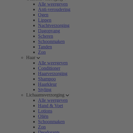
Alle weergeven
Anti-veroudering
Ogen
Lippen
Nachtverzorging
Dagopvang
Scheren
Schoonmaken
Tanden
Zon
Haar
Alle weergeven
Conditioner
Haarverzorging
Shampoo
Haarkleur
Styling
Lichaamsverzorging
Alle weergeven
Hand & Voet
Lotions
Oliën
Schoonmaken
Zon
Deodorants