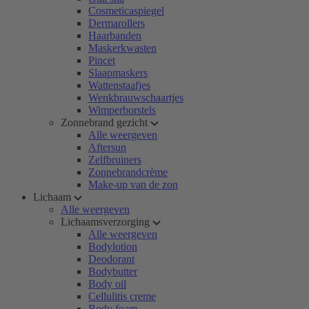
Cosmeticaspiegel
Dermarollers
Haarbanden
Maskerkwasten
Pincet
Slaapmaskers
Wattenstaafjes
Wenkbrauwschaartjes
Wimperborstels
Zonnebrand gezicht
Alle weergeven
Aftersun
Zelfbruiners
Zonnebrandcrème
Make-up van de zon
Lichaam
Alle weergeven
Lichaamsverzorging
Alle weergeven
Bodylotion
Deodorant
Bodybutter
Body oil
Cellulitis creme
Body foam