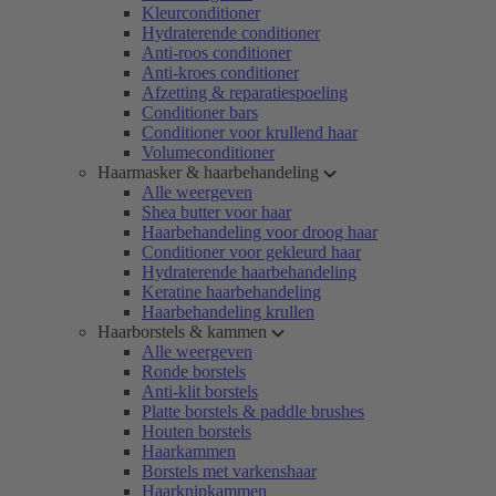
Kleurconditioner
Hydraterende conditioner
Anti-roos conditioner
Anti-kroes conditioner
Afzetting & reparatiespoeling
Conditioner bars
Conditioner voor krullend haar
Volumeconditioner
Haarmasker & haarbehandeling
Alle weergeven
Shea butter voor haar
Haarbehandeling voor droog haar
Conditioner voor gekleurd haar
Hydraterende haarbehandeling
Keratine haarbehandeling
Haarbehandeling krullen
Haarborstels & kammen
Alle weergeven
Ronde borstels
Anti-klit borstels
Platte borstels & paddle brushes
Houten borstels
Haarkammen
Borstels met varkenshaar
Haarknipkammen