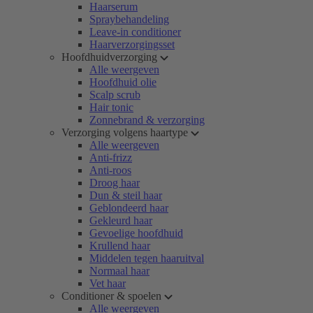
Haarserum
Spraybehandeling
Leave-in conditioner
Haarverzorgingsset
Hoofdhuidverzorging
Alle weergeven
Hoofdhuid olie
Scalp scrub
Hair tonic
Zonnebrand & verzorging
Verzorging volgens haartype
Alle weergeven
Anti-frizz
Anti-roos
Droog haar
Dun & steil haar
Geblondeerd haar
Gekleurd haar
Gevoelige hoofdhuid
Krullend haar
Middelen tegen haaruitval
Normaal haar
Vet haar
Conditioner & spoelen
Alle weergeven