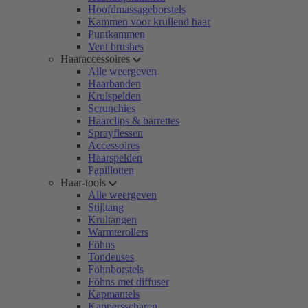
Hoofdmassageborstels
Kammen voor krullend haar
Puntkammen
Vent brushes
Haaraccessoires
Alle weergeven
Haarbanden
Krulspelden
Scrunchies
Haarclips & barrettes
Sprayflessen
Accessoires
Haarspelden
Papillotten
Haar-tools
Alle weergeven
Stijltang
Krultangen
Warmterollers
Föhns
Tondeuses
Föhnborstels
Föhns met diffuser
Kapmantels
Kappersscharen