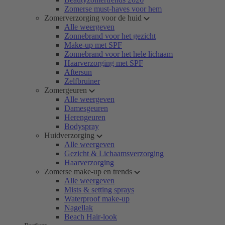
Zomerse must-haves voor hem
Zomerverzorging voor de huid
Alle weergeven
Zonnebrand voor het gezicht
Make-up met SPF
Zonnebrand voor het hele lichaam
Haarverzorging met SPF
Aftersun
Zelfbruiner
Zomergeuren
Alle weergeven
Damesgeuren
Herengeuren
Bodyspray
Huidverzorging
Alle weergeven
Gezicht & Lichaamsverzorging
Haarverzorging
Zomerse make-up en trends
Alle weergeven
Mists & setting sprays
Waterproof make-up
Nagellak
Beach Hair-look