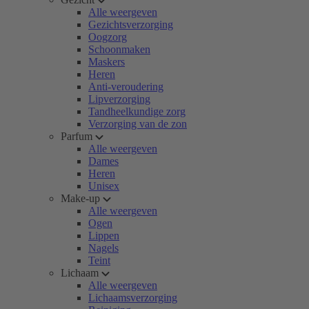
Alle weergeven
Gezichtsverzorging
Oogzorg
Schoonmaken
Maskers
Heren
Anti-veroudering
Lipverzorging
Tandheelkundige zorg
Verzorging van de zon
Parfum
Alle weergeven
Dames
Heren
Unisex
Make-up
Alle weergeven
Ogen
Lippen
Nagels
Teint
Lichaam
Alle weergeven
Lichaamsverzorging