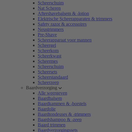
Scheerschuim
Nat Scheren
Aftershavebalsem & -lotion
Elektrische Scheerapparaten & trimmers
Safety razor & accessoires
Neustrimmers
Pre-Shave
Scheerapparaat voor mannen
Scheergel
Scheerkom
Scheerkwast
Scheermes
Scheerschuim
Scheersets
Scheerstandaard
Scheerzeep
Baardverzorging
Alle weergeven
Baardbalsem
Baardkammen & -borstels
Baardolie
Baardtondeuses & -trimmers
Baardshampoo & -zeep
Baard trimmen
Baardverzorgingssets