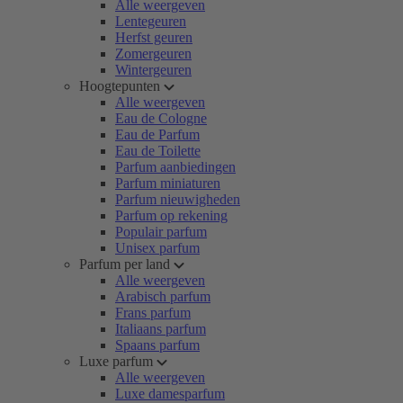
Alle weergeven
Lentegeuren
Herfst geuren
Zomergeuren
Wintergeuren
Hoogtepunten
Alle weergeven
Eau de Cologne
Eau de Parfum
Eau de Toilette
Parfum aanbiedingen
Parfum miniaturen
Parfum nieuwigheden
Parfum op rekening
Populair parfum
Unisex parfum
Parfum per land
Alle weergeven
Arabisch parfum
Frans parfum
Italiaans parfum
Spaans parfum
Luxe parfum
Alle weergeven
Luxe damesparfum