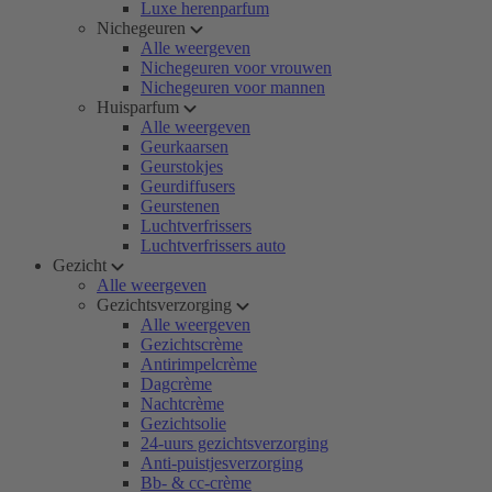
Luxe herenparfum
Nichegeuren
Alle weergeven
Nichegeuren voor vrouwen
Nichegeuren voor mannen
Huisparfum
Alle weergeven
Geurkaarsen
Geurstokjes
Geurdiffusers
Geurstenen
Luchtverfrissers
Luchtverfrissers auto
Gezicht
Alle weergeven
Gezichtsverzorging
Alle weergeven
Gezichtscrème
Antirimpelcrème
Dagcrème
Nachtcrème
Gezichtsolie
24-uurs gezichtsverzorging
Anti-puistjesverzorging
Bb- & cc-crème