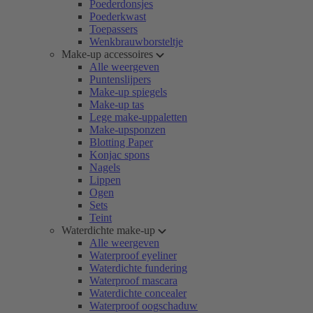
Poederdonsjes
Poederkwast
Toepassers
Wenkbrauwborsteltje
Make-up accessoires
Alle weergeven
Puntenslijpers
Make-up spiegels
Make-up tas
Lege make-uppaletten
Make-upsponzen
Blotting Paper
Konjac spons
Nagels
Lippen
Ogen
Sets
Teint
Waterdichte make-up
Alle weergeven
Waterproof eyeliner
Waterdichte fundering
Waterproof mascara
Waterdichte concealer
Waterproof oogschaduw