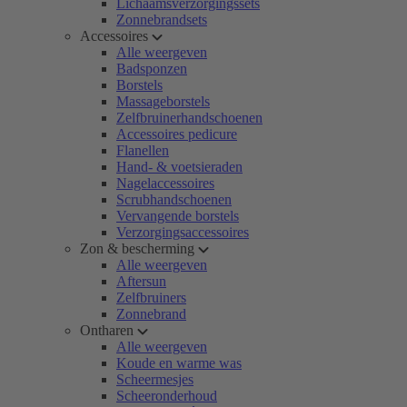
Lichaamsverzorgingssets
Zonnebrandsets
Accessoires
Alle weergeven
Badsponzen
Borstels
Massageborstels
Zelfbruinerhandschoenen
Accessoires pedicure
Flanellen
Hand- & voetsieraden
Nagelaccessoires
Scrubhandschoenen
Vervangende borstels
Verzorgingsaccessoires
Zon & bescherming
Alle weergeven
Aftersun
Zelfbruiners
Zonnebrand
Ontharen
Alle weergeven
Koude en warme was
Scheermesjes
Scheeronderhoud