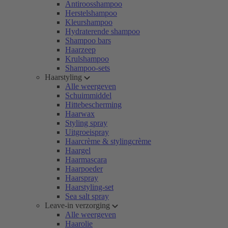
Antiroosshampoo
Herstelshampoo
Kleurshampoo
Hydraterende shampoo
Shampoo bars
Haarzeep
Krulshampoo
Shampoo-sets
Haarstyling
Alle weergeven
Schuimmiddel
Hittebescherming
Haarwax
Styling spray
Uitgroeispray
Haarcrème & stylingcrème
Haargel
Haarmascara
Haarpoeder
Haarspray
Haarstyling-set
Sea salt spray
Leave-in verzorging
Alle weergeven
Haarolie