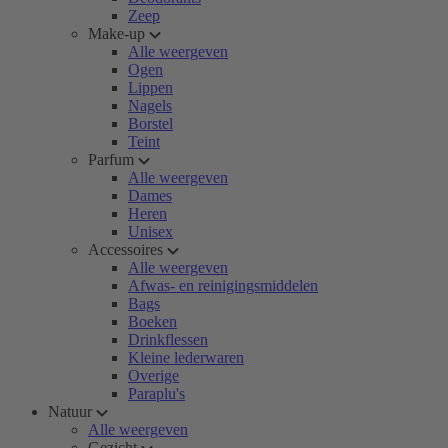
Zeep
Make-up
Alle weergeven
Ogen
Lippen
Nagels
Borstel
Teint
Parfum
Alle weergeven
Dames
Heren
Unisex
Accessoires
Alle weergeven
Afwas- en reinigingsmiddelen
Bags
Boeken
Drinkflessen
Kleine lederwaren
Overige
Paraplu's
Natuur
Alle weergeven
Gezicht