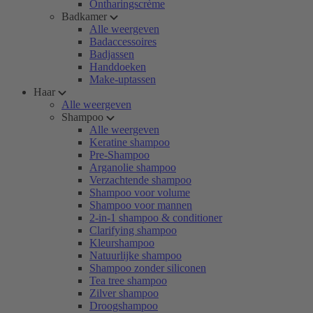
Ontharingscrème
Badkamer
Alle weergeven
Badaccessoires
Badjassen
Handdoeken
Make-uptassen
Haar
Alle weergeven
Shampoo
Alle weergeven
Keratine shampoo
Pre-Shampoo
Arganolie shampoo
Verzachtende shampoo
Shampoo voor volume
Shampoo voor mannen
2-in-1 shampoo & conditioner
Clarifying shampoo
Kleurshampoo
Natuurlijke shampoo
Shampoo zonder siliconen
Tea tree shampoo
Zilver shampoo
Droogshampoo