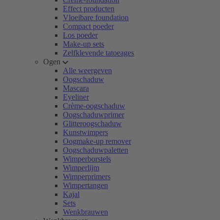
Effect producten
Vloeibare foundation
Compact poeder
Los poeder
Make-up sets
Zelfklevende tatoeages
Ogen
Alle weergeven
Oogschaduw
Mascara
Eyeliner
Crème-oogschaduw
Oogschaduwprimer
Glitteroogschaduw
Kunstwimpers
Oogmake-up remover
Oogschaduwpaletten
Wimperborstels
Wimperlijm
Wimperprimers
Wimpertangen
Kajal
Sets
Wenkbrauwen