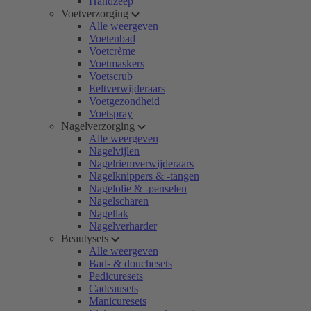
Handzeep
Voetverzorging
Alle weergeven
Voetenbad
Voetcrème
Voetmaskers
Voetscrub
Eeltverwijderaars
Voetgezondheid
Voetspray
Nagelverzorging
Alle weergeven
Nagelvijlen
Nagelriemverwijderaars
Nagelknippers & -tangen
Nagelolie & -penselen
Nagelscharen
Nagellak
Nagelverharder
Beautysets
Alle weergeven
Bad- & douchesets
Pedicuresets
Cadeausets
Manicuresets