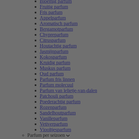
Bloemig parfum
Fruitig parfum
Fris parfum
Appelparfum
Aromatisch parfum
Bergamotparfum
Chypreparfum
Citrusparfum
Houtachtig parfum
Jasmijnparfum
Kokosparfum
Kruidig parfum
Muskus parfum
Oud parfum
Parfum fris linnen
Parfum molecuul
Parfum van lelietje-van-dalen
Patchouli parfum
Poederachtig parfum
Rozenparfum
Sandelhoutparfum
Vanilleparfum
Vetiverparfum
Viooltjesparfum
Parfum per seizoen