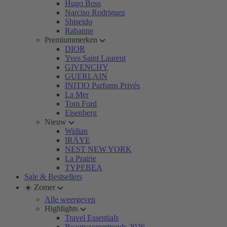
Hugo Boss
Narciso Rodriguez
Shiseido
Rabanne
Premiummerken
DIOR
Yves Saint Laurent
GIVENCHY
GUERLAIN
INITIO Parfums Privés
La Mer
Tom Ford
Eisenberg
Nieuw
Widian
IRÄYE
NEST NEW YORK
La Prairie
TYPEBEA
Sale & Bestsellers
☀️ Zomer
Alle weergeven
Highlights
Travel Essentials
Beautyzomertrends 2026