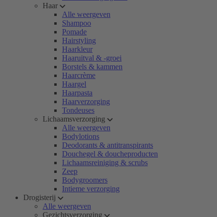
Haar
Alle weergeven
Shampoo
Pomade
Hairstyling
Haarkleur
Haaruitval & -groei
Borstels & kammen
Haarcrème
Haargel
Haarpasta
Haarverzorging
Tondeuses
Lichaamsverzorging
Alle weergeven
Bodylotions
Deodorants & antitranspirants
Douchegel & doucheproducten
Lichaamsreiniging & scrubs
Zeep
Bodygroomers
Intieme verzorging
Drogisterij
Alle weergeven
Gezichtsverzorging