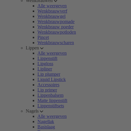
Wenkbrauwen
Alle weergeven
Wenkbrauwverf
Wenkbrauwgel
Wenkbrauwpomade
Wenkbrauw poeder
Wenkbrauwpotloden
Pincet
Wenkbrauwscharen
Lippen
Alle weergeven
Lippenstift
Lipgloss
Lipliner
Lip plumper
Liquid Lipstick
Accessoires
Lip primer
Lippenbalsem
Matte lippenstift
Lippenstiftsets
Nagels
Alle weergeven
Nagellak
Basislaag