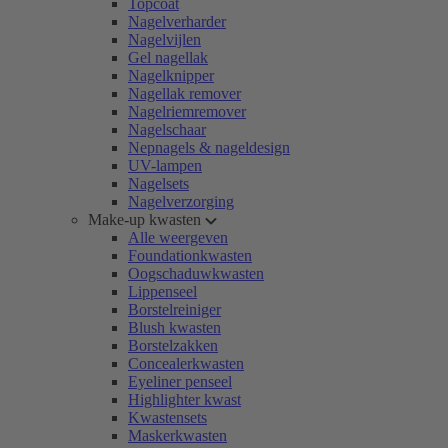
Topcoat
Nagelverharder
Nagelvijlen
Gel nagellak
Nagelknipper
Nagellak remover
Nagelriemremover
Nagelschaar
Nepnagels & nageldesign
UV-lampen
Nagelsets
Nagelverzorging
Make-up kwasten
Alle weergeven
Foundationkwasten
Oogschaduwkwasten
Lippenseel
Borstelreiniger
Blush kwasten
Borstelzakken
Concealerkwasten
Eyeliner penseel
Highlighter kwast
Kwastensets
Maskerkwasten