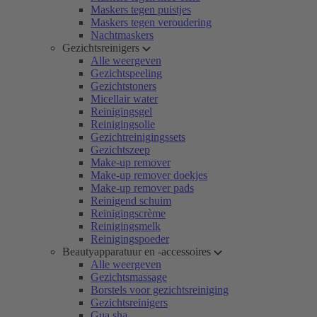
Maskers tegen puistjes
Maskers tegen veroudering
Nachtmaskers
Gezichtsreinigers
Alle weergeven
Gezichtspeeling
Gezichtstoners
Micellair water
Reinigingsgel
Reinigingsolie
Gezichtreinigingssets
Gezichtszeep
Make-up remover
Make-up remover doekjes
Make-up remover pads
Reinigend schuim
Reinigingscrème
Reinigingsmelk
Reinigingspoeder
Beautyapparatuur en -accessoires
Alle weergeven
Gezichtsmassage
Borstels voor gezichtsreiniging
Gezichtsreinigers
Gua sha