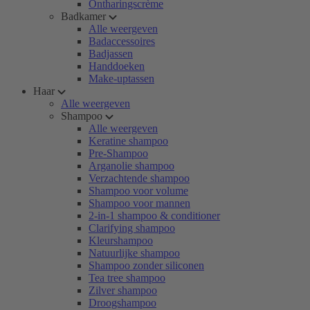
Ontharingscrème
Badkamer
Alle weergeven
Badaccessoires
Badjassen
Handdoeken
Make-uptassen
Haar
Alle weergeven
Shampoo
Alle weergeven
Keratine shampoo
Pre-Shampoo
Arganolie shampoo
Verzachtende shampoo
Shampoo voor volume
Shampoo voor mannen
2-in-1 shampoo & conditioner
Clarifying shampoo
Kleurshampoo
Natuurlijke shampoo
Shampoo zonder siliconen
Tea tree shampoo
Zilver shampoo
Droogshampoo