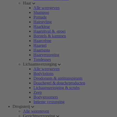
Haar
Alle weergeven
Shampoo
Pomade
Hairstyling
Haarkleur
Haaruitval & -groei
Borstels & kammen
Haarcrème
Haargel
Haarpasta
Haarverzorging
Tondeuses
Lichaamsverzorging
Alle weergeven
Bodylotions
Deodorants & antitranspirants
Douchegel & doucheproducten
Lichaamsreiniging & scrubs
Zeep
Bodygroomers
Intieme verzorging
Drogisterij
Alle weergeven
Gezichtsverzorging