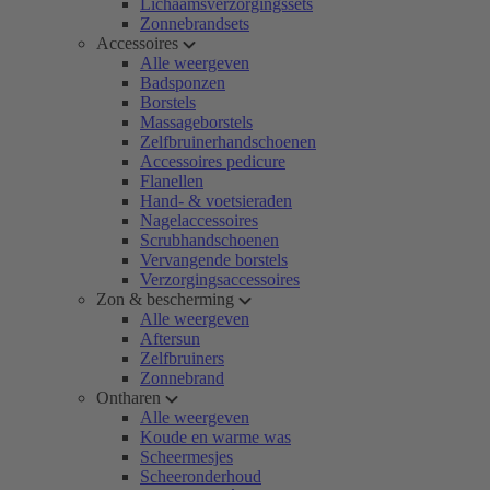
Lichaamsverzorgingssets
Zonnebrandsets
Accessoires
Alle weergeven
Badsponzen
Borstels
Massageborstels
Zelfbruinerhandschoenen
Accessoires pedicure
Flanellen
Hand- & voetsieraden
Nagelaccessoires
Scrubhandschoenen
Vervangende borstels
Verzorgingsaccessoires
Zon & bescherming
Alle weergeven
Aftersun
Zelfbruiners
Zonnebrand
Ontharen
Alle weergeven
Koude en warme was
Scheermesjes
Scheeronderhoud