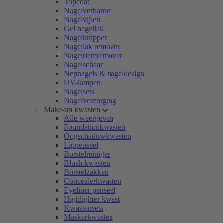
Topcoat
Nagelverharder
Nagelvijlen
Gel nagellak
Nagelknipper
Nagellak remover
Nagelriemremover
Nagelschaar
Nepnagels & nageldesign
UV-lampen
Nagelsets
Nagelverzorging
Make-up kwasten
Alle weergeven
Foundationkwasten
Oogschaduwkwasten
Lippenseel
Borstelreiniger
Blush kwasten
Borstelzakken
Concealerkwasten
Eyeliner penseel
Highlighter kwast
Kwastensets
Maskerkwasten