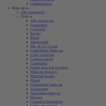
Uitdunscharen
Make-up
Alle weergeven
Teint
Alle weergeven
Foundation
Concealer
Poeder
Blush
Markeerstift
BB- & CC-Cream
Camouflage Make-up
Color correctors
Contour palette
Contouring
Fixing sprays & powders
Make-up remover
Mineraal poeder
Primer
Camouflage make-up
Accessoires
Anti-aging make-up
Bronzer
Compacte foundation
Crème-foundation