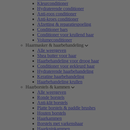
Kleurconditioner
Hydraterende conditioner
Anti-roos conditioner
Anti-kroes conditioner
Afzetting & reparatiespoeling
Conditioner bars
Conditioner voor krullend haar
Volumeconditioner
Haarmasker & haarbehandeling
Alle weergeven
Shea butter voor haar
Haarbehandeling voor droog haar
Conditioner voor gekleurd haar
Hydraterende haarbehandeling
Keratine haarbehandeling
Haarbehandeling krullen
Haarborstels & kammen
Alle weergeven
Ronde borstels
Anti-klit borstels
Platte borstels & paddle brushes
Houten borstels
Haarkammen
Borstels met varkenshaar
Haarknipkammen