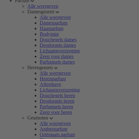
Parfum
Alle weergeven
Damesgeuren
Alle weergeven
Damesparfum
Haarparfum
Bodymist
Douchegels dames
Deodorants dames
Lichaamsverzorging
Zeep voor dames
Parfumsets dames
Herengeuren
Alle weergeven
Herenparfum
Aftershave
Lichaamsverzorging
Douchegels heren
Deodorants heren
Parfumsets heren
Zeep voor heren
Geurnoten
Alle weergeven
Amberparfum
Oriëntaals parfum