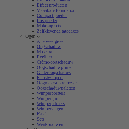
Effect producten
Vloeibare foundation
Compact poeder
Los poeder
Make-up sets
Zelfklevende tatoeages
Ogen
Alle weergeven
Oogschaduw
Mascara
Eyeliner
Crème-oogschaduw
Oogschaduwprimer
Glitteroogschaduw
Kunstwimpers
Oogmake-up remover
Oogschaduwpaletten
Wimperborstels
Wimperlijm
Wimperprimers
Wimpertangen
Kajal
Sets
Wenkbrauwen