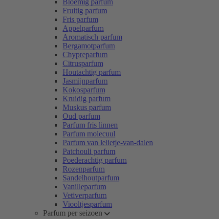
Bloemig parfum
Fruitig parfum
Fris parfum
Appelparfum
Aromatisch parfum
Bergamotparfum
Chypreparfum
Citrusparfum
Houtachtig parfum
Jasmijnparfum
Kokosparfum
Kruidig parfum
Muskus parfum
Oud parfum
Parfum fris linnen
Parfum molecuul
Parfum van lelietje-van-dalen
Patchouli parfum
Poederachtig parfum
Rozenparfum
Sandelhoutparfum
Vanilleparfum
Vetiverparfum
Viooltjesparfum
Parfum per seizoen