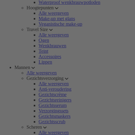
Waterproof wenkbrauwpotloden
Hoogtepunten
Alle weergeven
Make-up met glans
Veganistische make-up
Travel Size
Alle weergeven
Ogen
Wenkbrauwen
Teint
Accessoires
Lippen
Mannen
Alle weergeven
Gezichtsverzorging
Alle weergeven
Anti-veroudering
Gezichtscrème
Gezichtsreinigers
Gezichtsserum
Verzorgingssets
Gezichtsmaskers
Gezichtsscrub
Scheren
Alle weergeven