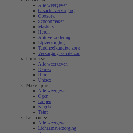
Alle weergeven
Gezichtsverzorging
Oogzorg
Schoonmaken
Maskers
Heren
Anti-veroudering
Lipverzorging
Tandheelkundige zorg
Verzorging van de zon
Parfum
Alle weergeven
Dames
Heren
Unisex
Make-up
Alle weergeven
Ogen
Lippen
Nagels
Teint
Lichaam
Alle weergeven
Lichaamsverzorging