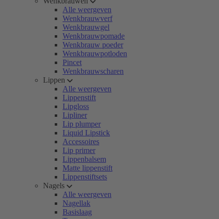
Wenkbrauwen
Alle weergeven
Wenkbrauwverf
Wenkbrauwgel
Wenkbrauwpomade
Wenkbrauw poeder
Wenkbrauwpotloden
Pincet
Wenkbrauwscharen
Lippen
Alle weergeven
Lippenstift
Lipgloss
Lipliner
Lip plumper
Liquid Lipstick
Accessoires
Lip primer
Lippenbalsem
Matte lippenstift
Lippenstiftsets
Nagels
Alle weergeven
Nagellak
Basislaag