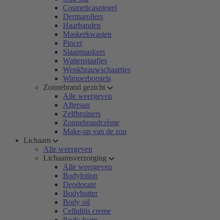
Cosmeticaspiegel
Dermarollers
Haarbanden
Maskerkwasten
Pincet
Slaapmaskers
Wattenstaafjes
Wenkbrauwschaartjes
Wimperborstels
Zonnebrand gezicht
Alle weergeven
Aftersun
Zelfbruiners
Zonnebrandcrème
Make-up van de zon
Lichaam
Alle weergeven
Lichaamsverzorging
Alle weergeven
Bodylotion
Deodorant
Bodybutter
Body oil
Cellulitis creme
Body foam