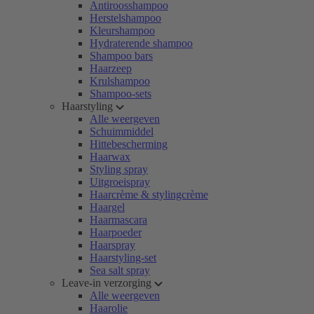
Antiroosshampoo
Herstelshampoo
Kleurshampoo
Hydraterende shampoo
Shampoo bars
Haarzeep
Krulshampoo
Shampoo-sets
Haarstyling
Alle weergeven
Schuimmiddel
Hittebescherming
Haarwax
Styling spray
Uitgroeispray
Haarcrème & stylingcrème
Haargel
Haarmascara
Haarpoeder
Haarspray
Haarstyling-set
Sea salt spray
Leave-in verzorging
Alle weergeven
Haarolie