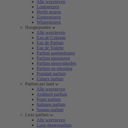
Alle weergeven
Lentegeuren
Herfst geuren
Zomergeuren
Wintergeuren
Hoogtepunten
Alle weergeven
Eau de Cologne
Eau de Parfum
Eau de Toilette
Parfum aanbiedingen
Parfum miniaturen
Parfum nieuwigheden
Parfum op rekening
Populair parfum
Unisex parfum
Parfum per land
Alle weergeven
Arabisch parfum
Frans parfum
Italiaans parfum
Spaans parfum
Luxe parfum
Alle weergeven
Luxe damesparfum