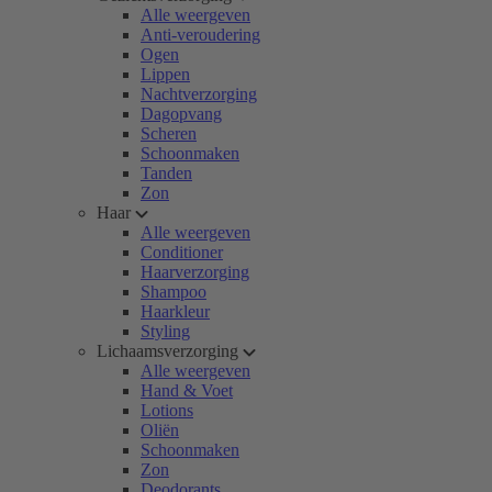
Alle weergeven
Anti-veroudering
Ogen
Lippen
Nachtverzorging
Dagopvang
Scheren
Schoonmaken
Tanden
Zon
Haar
Alle weergeven
Conditioner
Haarverzorging
Shampoo
Haarkleur
Styling
Lichaamsverzorging
Alle weergeven
Hand & Voet
Lotions
Oliën
Schoonmaken
Zon
Deodorants