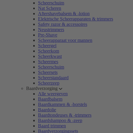
Scheerschuim
Nat Scheren
Aftershavebalsem & -lotion
Elektrische Scheerapparaten & trimmers
Safety razor & accessoires
Neustrimmers
Pre-Shave
Scheerapparaat voor mannen
Scheergel
Scheerkom
Scheerkwast
Scheermes
Scheerschuim
Scheersets
Scheerstandaard
Scheerzeep
Baardverzorging
Alle weergeven
Baardbalsem
Baardkammen & -borstels
Baardolie
Baardtondeuses & -trimmers
Baardshampoo & -zeep
Baard trimmen
Baardverzorgingssets