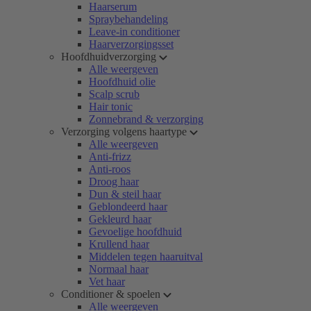
Haarserum
Spraybehandeling
Leave-in conditioner
Haarverzorgingsset
Hoofdhuidverzorging
Alle weergeven
Hoofdhuid olie
Scalp scrub
Hair tonic
Zonnebrand & verzorging
Verzorging volgens haartype
Alle weergeven
Anti-frizz
Anti-roos
Droog haar
Dun & steil haar
Geblondeerd haar
Gekleurd haar
Gevoelige hoofdhuid
Krullend haar
Middelen tegen haaruitval
Normaal haar
Vet haar
Conditioner & spoelen
Alle weergeven