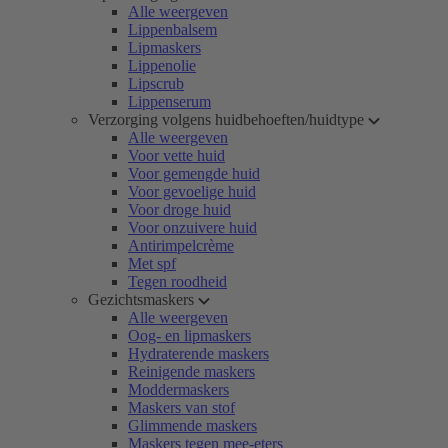
Alle weergeven
Lippenbalsem
Lipmaskers
Lippenolie
Lipscrub
Lippenserum
Verzorging volgens huidbehoeften/huidtype
Alle weergeven
Voor vette huid
Voor gemengde huid
Voor gevoelige huid
Voor droge huid
Voor onzuivere huid
Antirimpelcrème
Met spf
Tegen roodheid
Gezichtsmaskers
Alle weergeven
Oog- en lipmaskers
Hydraterende maskers
Reinigende maskers
Moddermaskers
Maskers van stof
Glimmende maskers
Maskers tegen mee-eters