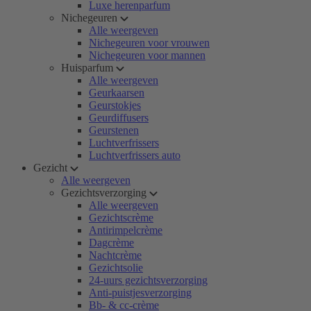
Luxe herenparfum
Nichegeuren
Alle weergeven
Nichegeuren voor vrouwen
Nichegeuren voor mannen
Huisparfum
Alle weergeven
Geurkaarsen
Geurstokjes
Geurdiffusers
Geurstenen
Luchtverfrissers
Luchtverfrissers auto
Gezicht
Alle weergeven
Gezichtsverzorging
Alle weergeven
Gezichtscrème
Antirimpelcrème
Dagcrème
Nachtcrème
Gezichtsolie
24-uurs gezichtsverzorging
Anti-puistjesverzorging
Bb- & cc-crème