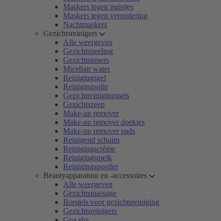
Maskers tegen puistjes
Maskers tegen veroudering
Nachtmaskers
Gezichtsreinigers
Alle weergeven
Gezichtspeeling
Gezichtstoners
Micellair water
Reinigingsgel
Reinigingsolie
Gezichtreinigingssets
Gezichtszeep
Make-up remover
Make-up remover doekjes
Make-up remover pads
Reinigend schuim
Reinigingscrème
Reinigingsmelk
Reinigingspoeder
Beautyapparatuur en -accessoires
Alle weergeven
Gezichtsmassage
Borstels voor gezichtsreiniging
Gezichtsreinigers
Gua sha