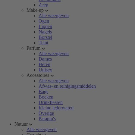
Zeep
Make-up
Alle weergeven
Ogen
Lippen
Nagels
Borstel
Teint
Parfum
Alle weergeven
Dames
Heren
Unisex
Accessoires
Alle weergeven
Afwas- en reinigingsmiddelen
Bags
Boeken
Drinkflessen
Kleine lederwaren
Overige
Paraplu's
Natuur
Alle weergeven
Gezicht