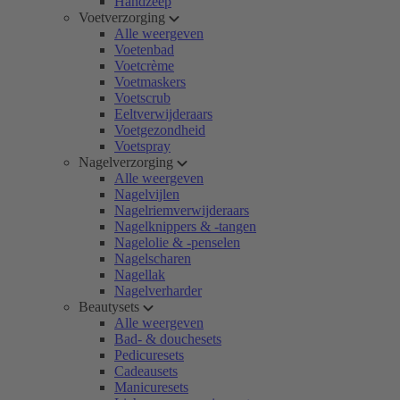
Handzeep
Voetverzorging
Alle weergeven
Voetenbad
Voetcrème
Voetmaskers
Voetscrub
Eeltverwijderaars
Voetgezondheid
Voetspray
Nagelverzorging
Alle weergeven
Nagelvijlen
Nagelriemverwijderaars
Nagelknippers & -tangen
Nagelolie & -penselen
Nagelscharen
Nagellak
Nagelverharder
Beautysets
Alle weergeven
Bad- & douchesets
Pedicuresets
Cadeausets
Manicuresets