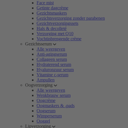
Face mist
Getinte dagcrème
Gezichtsmaskers
Gezichtsverzorging zonder parabenen
Gezichtverzorgingssets
Hals & decolleté
Verzorging met Q10
Vochtinbrengende crème
Gezichtsserum
Alle weergeven
Anti-agingserum
Collageen serum
Hydraterend serum
Hyaluronzuur serum
Vitamine c-serum
Ampullen
Oogverzorging
Alle weergeven
Wenkbrauw serum
Oogcrème
Oogmaskers & -pads
Oogserum
Wimperserum
Ooggel
Lipverzorging