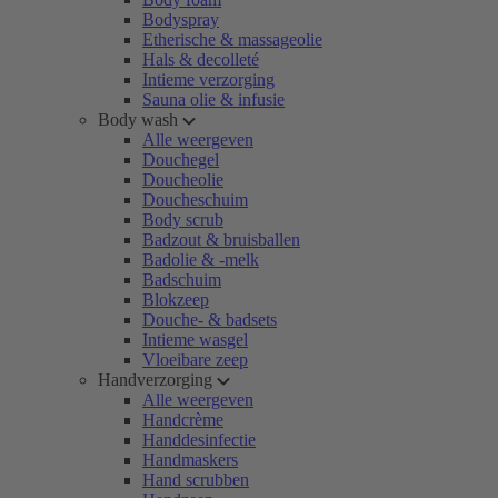
Bodyspray
Etherische & massageolie
Hals & decolleté
Intieme verzorging
Sauna olie & infusie
Body wash
Alle weergeven
Douchegel
Doucheolie
Doucheschuim
Body scrub
Badzout & bruisballen
Badolie & -melk
Badschuim
Blokzeep
Douche- & badsets
Intieme wasgel
Vloeibare zeep
Handverzorging
Alle weergeven
Handcrème
Handdesinfectie
Handmaskers
Hand scrubben