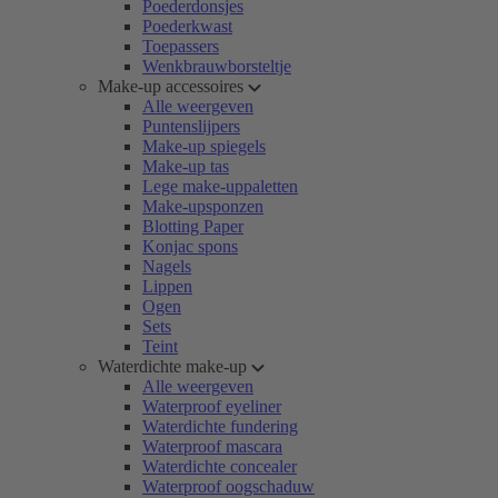
Poederdonsjes
Poederkwast
Toepassers
Wenkbrauwborsteltje
Make-up accessoires
Alle weergeven
Puntenslijpers
Make-up spiegels
Make-up tas
Lege make-uppaletten
Make-upsponzen
Blotting Paper
Konjac spons
Nagels
Lippen
Ogen
Sets
Teint
Waterdichte make-up
Alle weergeven
Waterproof eyeliner
Waterdichte fundering
Waterproof mascara
Waterdichte concealer
Waterproof oogschaduw