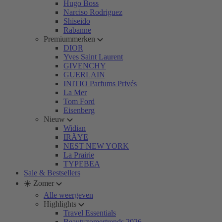
Hugo Boss
Narciso Rodriguez
Shiseido
Rabanne
Premiummerken
DIOR
Yves Saint Laurent
GIVENCHY
GUERLAIN
INITIO Parfums Privés
La Mer
Tom Ford
Eisenberg
Nieuw
Widian
IRÄYE
NEST NEW YORK
La Prairie
TYPEBEA
Sale & Bestsellers
☀️ Zomer
Alle weergeven
Highlights
Travel Essentials
Beautyzomertrends 2026