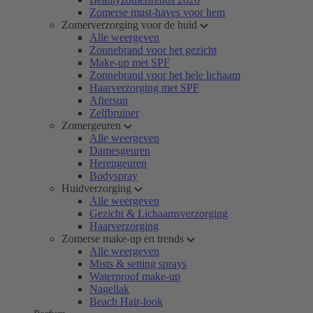
Zomerse must-haves voor hem
Zomerverzorging voor de huid
Alle weergeven
Zonnebrand voor het gezicht
Make-up met SPF
Zonnebrand voor het hele lichaam
Haarverzorging met SPF
Aftersun
Zelfbruiner
Zomergeuren
Alle weergeven
Damesgeuren
Herengeuren
Bodyspray
Huidverzorging
Alle weergeven
Gezicht & Lichaamsverzorging
Haarverzorging
Zomerse make-up en trends
Alle weergeven
Mists & setting sprays
Waterproof make-up
Nagellak
Beach Hair-look