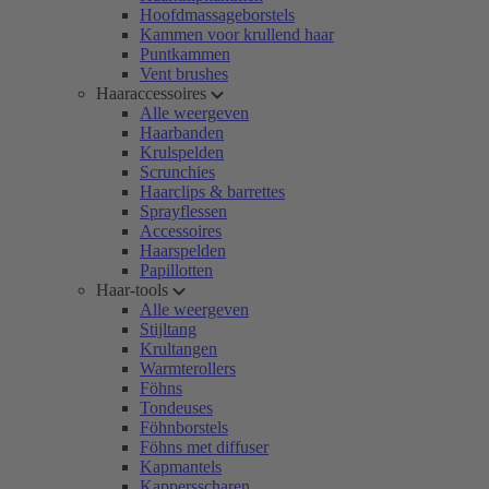
Hoofdmassageborstels
Kammen voor krullend haar
Puntkammen
Vent brushes
Haaraccessoires
Alle weergeven
Haarbanden
Krulspelden
Scrunchies
Haarclips & barrettes
Sprayflessen
Accessoires
Haarspelden
Papillotten
Haar-tools
Alle weergeven
Stijltang
Krultangen
Warmterollers
Föhns
Tondeuses
Föhnborstels
Föhns met diffuser
Kapmantels
Kappersscharen