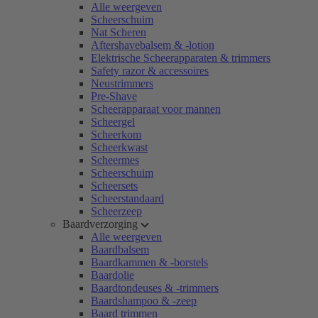
Alle weergeven
Scheerschuim
Nat Scheren
Aftershavebalsem & -lotion
Elektrische Scheerapparaten & trimmers
Safety razor & accessoires
Neustrimmers
Pre-Shave
Scheerapparaat voor mannen
Scheergel
Scheerkom
Scheerkwast
Scheermes
Scheerschuim
Scheersets
Scheerstandaard
Scheerzeep
Baardverzorging
Alle weergeven
Baardbalsem
Baardkammen & -borstels
Baardolie
Baardtondeuses & -trimmers
Baardshampoo & -zeep
Baard trimmen