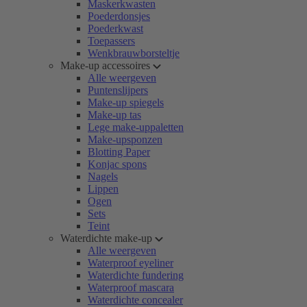
Maskerkwasten
Poederdonsjes
Poederkwast
Toepassers
Wenkbrauwborsteltje
Make-up accessoires
Alle weergeven
Puntenslijpers
Make-up spiegels
Make-up tas
Lege make-uppaletten
Make-upsponzen
Blotting Paper
Konjac spons
Nagels
Lippen
Ogen
Sets
Teint
Waterdichte make-up
Alle weergeven
Waterproof eyeliner
Waterdichte fundering
Waterproof mascara
Waterdichte concealer