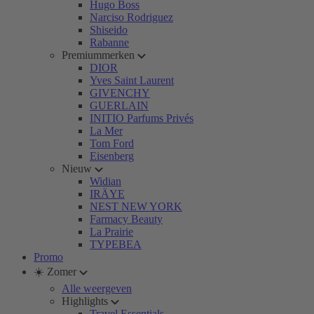
Hugo Boss
Narciso Rodriguez
Shiseido
Rabanne
Premiummerken
DIOR
Yves Saint Laurent
GIVENCHY
GUERLAIN
INITIO Parfums Privés
La Mer
Tom Ford
Eisenberg
Nieuw
Widian
IRÄYE
NEST NEW YORK
Farmacy Beauty
La Prairie
TYPEBEA
Promo
☀️ Zomer
Alle weergeven
Highlights
Travel Essentials