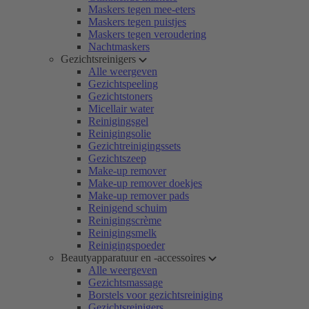
Maskers tegen mee-eters
Maskers tegen puistjes
Maskers tegen veroudering
Nachtmaskers
Gezichtsreinigers
Alle weergeven
Gezichtspeeling
Gezichtstoners
Micellair water
Reinigingsgel
Reinigingsolie
Gezichtreinigingssets
Gezichtszeep
Make-up remover
Make-up remover doekjes
Make-up remover pads
Reinigend schuim
Reinigingscrème
Reinigingsmelk
Reinigingspoeder
Beautyapparatuur en -accessoires
Alle weergeven
Gezichtsmassage
Borstels voor gezichtsreiniging
Gezichtsreinigers