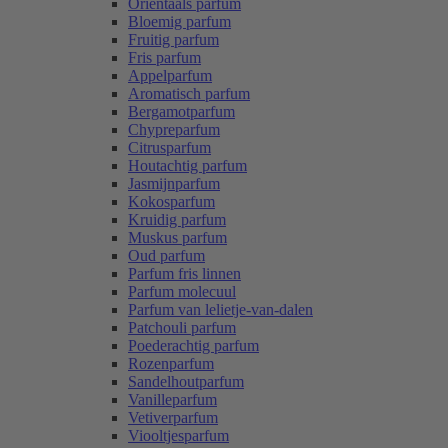
Oriëntaals parfum
Bloemig parfum
Fruitig parfum
Fris parfum
Appelparfum
Aromatisch parfum
Bergamotparfum
Chypreparfum
Citrusparfum
Houtachtig parfum
Jasmijnparfum
Kokosparfum
Kruidig parfum
Muskus parfum
Oud parfum
Parfum fris linnen
Parfum molecuul
Parfum van lelietje-van-dalen
Patchouli parfum
Poederachtig parfum
Rozenparfum
Sandelhoutparfum
Vanilleparfum
Vetiverparfum
Viooltjesparfum