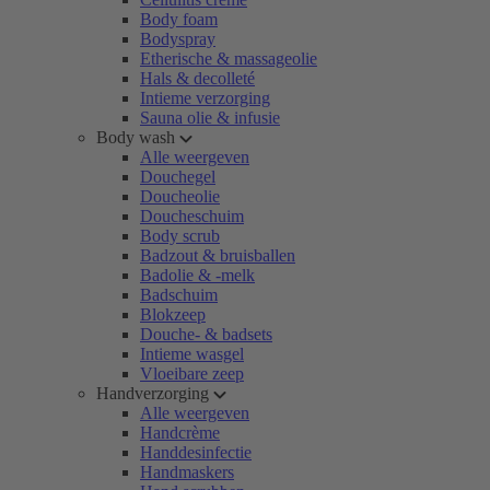
Body foam
Bodyspray
Etherische & massageolie
Hals & decolleté
Intieme verzorging
Sauna olie & infusie
Body wash
Alle weergeven
Douchegel
Doucheolie
Doucheschuim
Body scrub
Badzout & bruisballen
Badolie & -melk
Badschuim
Blokzeep
Douche- & badsets
Intieme wasgel
Vloeibare zeep
Handverzorging
Alle weergeven
Handcrème
Handdesinfectie
Handmaskers