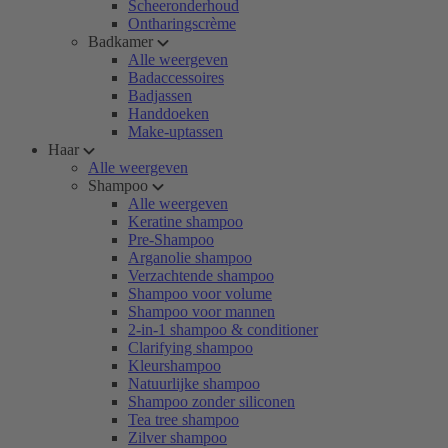
Scheeronderhoud
Ontharingscrème
Badkamer
Alle weergeven
Badaccessoires
Badjassen
Handdoeken
Make-uptassen
Haar
Alle weergeven
Shampoo
Alle weergeven
Keratine shampoo
Pre-Shampoo
Arganolie shampoo
Verzachtende shampoo
Shampoo voor volume
Shampoo voor mannen
2-in-1 shampoo & conditioner
Clarifying shampoo
Kleurshampoo
Natuurlijke shampoo
Shampoo zonder siliconen
Tea tree shampoo
Zilver shampoo