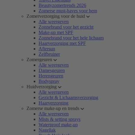
Beautyzomertrends 2026
Zomerse must-haves voor hem
Zomerverzorging voor de huid
Alle weergeven
Zonnebrand voor het gezicht
Make-up met SPF
Zonnebrand voor het hele lichaam
Haarverzorging met SPF
Aftersun
Zelfbruiner
Zomergeuren
Alle weergeven
Damesgeuren
Herengeuren
Bodyspray
Huidverzorging
Alle weergeven
Gezicht & Lichaamsverzorging
Haarverzorging
Zomerse make-up en trends
Alle weergeven
Mists & setting sprays
Waterproof make-up
Nagellak