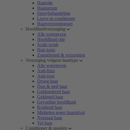
Haarolie
Haarserum
Spraybehandeling
Leave-in conditioner
Haarverzorgingsset
Hoofdhuidverzorging
Alle weergeven
Hoofdhuid olie
Scalp scrub
Hair tonic
Zonnebrand & verzorging
Verzorging volgens haartype
Alle weergeven
Anti-frizz
Anti-roos
Droog haar
Dun & steil haar
Geblondeerd haar
Gekleurd haar
Gevoelige hoofdhuid
Krullend haar
Middelen tegen haaruitval
Normaal haar
Vet haar
Conditioner & spoelen