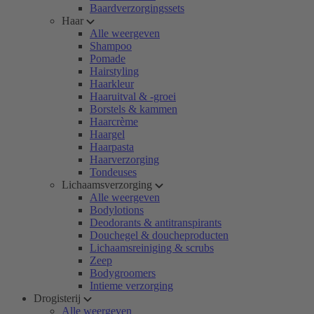
Baardverzorgingssets
Haar
Alle weergeven
Shampoo
Pomade
Hairstyling
Haarkleur
Haaruitval & -groei
Borstels & kammen
Haarcrème
Haargel
Haarpasta
Haarverzorging
Tondeuses
Lichaamsverzorging
Alle weergeven
Bodylotions
Deodorants & antitranspirants
Douchegel & doucheproducten
Lichaamsreiniging & scrubs
Zeep
Bodygroomers
Intieme verzorging
Drogisterij
Alle weergeven