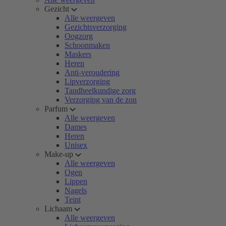
Gezicht
Alle weergeven
Gezichtsverzorging
Oogzorg
Schoonmaken
Maskers
Heren
Anti-veroudering
Lipverzorging
Tandheelkundige zorg
Verzorging van de zon
Parfum
Alle weergeven
Dames
Heren
Unisex
Make-up
Alle weergeven
Ogen
Lippen
Nagels
Teint
Lichaam
Alle weergeven