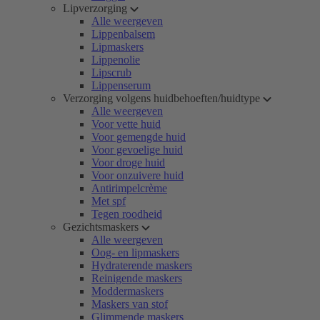
Lipverzorging
Alle weergeven
Lippenbalsem
Lipmaskers
Lippenolie
Lipscrub
Lippenserum
Verzorging volgens huidbehoeften/huidtype
Alle weergeven
Voor vette huid
Voor gemengde huid
Voor gevoelige huid
Voor droge huid
Voor onzuivere huid
Antirimpelcrème
Met spf
Tegen roodheid
Gezichtsmaskers
Alle weergeven
Oog- en lipmaskers
Hydraterende maskers
Reinigende maskers
Moddermaskers
Maskers van stof
Glimmende maskers