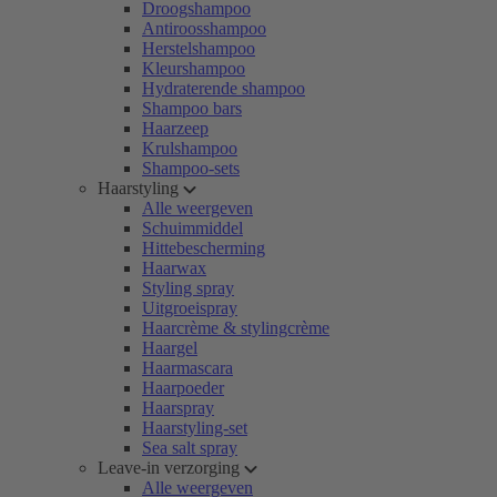
Droogshampoo
Antiroosshampoo
Herstelshampoo
Kleurshampoo
Hydraterende shampoo
Shampoo bars
Haarzeep
Krulshampoo
Shampoo-sets
Haarstyling
Alle weergeven
Schuimmiddel
Hittebescherming
Haarwax
Styling spray
Uitgroeispray
Haarcrème & stylingcrème
Haargel
Haarmascara
Haarpoeder
Haarspray
Haarstyling-set
Sea salt spray
Leave-in verzorging
Alle weergeven