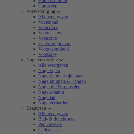
Hand scrubben
Handzeep
Voetverzorging
Alle weergeven
Voetenbad
Voetcrème
Voetmaskers
Voetscrub
Eeltverwijderaars
Voetgezondheid
Voetspray
Nagelverzorging
Alle weergeven
Nagelvijlen
Nagelriemverwijderaars
Nagelknippers & -tangen
Nagelolie & -penselen
Nagelscharen
Nagellak
Nagelverharder
Beautysets
Alle weergeven
Bad- & douchesets
Pedicuresets
Cadeausets