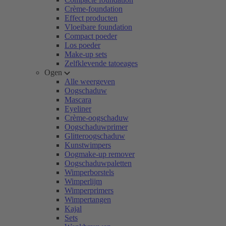
Crème-foundation
Effect producten
Vloeibare foundation
Compact poeder
Los poeder
Make-up sets
Zelfklevende tatoeages
Ogen
Alle weergeven
Oogschaduw
Mascara
Eyeliner
Crème-oogschaduw
Oogschaduwprimer
Glitteroogschaduw
Kunstwimpers
Oogmake-up remover
Oogschaduwpaletten
Wimperborstels
Wimperlijm
Wimperprimers
Wimpertangen
Kajal
Sets