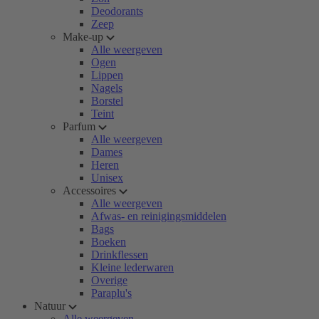
Deodorants
Zeep
Make-up
Alle weergeven
Ogen
Lippen
Nagels
Borstel
Teint
Parfum
Alle weergeven
Dames
Heren
Unisex
Accessoires
Alle weergeven
Afwas- en reinigingsmiddelen
Bags
Boeken
Drinkflessen
Kleine lederwaren
Overige
Paraplu's
Natuur
Alle weergeven