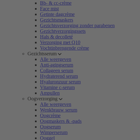
Bb- & cc-crème
Face mist
Getinte dagcrème
Gezichtsmaskers
Gezichtsverzorging zonder parabenen
Gezichtverzorgingssets
Hals & decolleté
Verzorging met Q10
Vochtinbrengende crème
Gezichtsserum
Alle weergeven
Anti-agingserum
Collageen serum
Hydraterend serum
Hyaluronzuur serum
Vitamine c-serum
Ampullen
Oogverzorging
Alle weergeven
Wenkbrauw serum
Oogcrème
Oogmaskers & -pads
Oogserum
Wimperserum
Ooggel