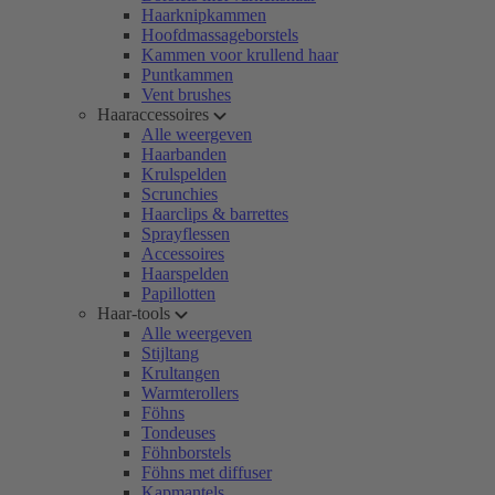
Haarknipkammen
Hoofdmassageborstels
Kammen voor krullend haar
Puntkammen
Vent brushes
Haaraccessoires
Alle weergeven
Haarbanden
Krulspelden
Scrunchies
Haarclips & barrettes
Sprayflessen
Accessoires
Haarspelden
Papillotten
Haar-tools
Alle weergeven
Stijltang
Krultangen
Warmterollers
Föhns
Tondeuses
Föhnborstels
Föhns met diffuser
Kapmantels