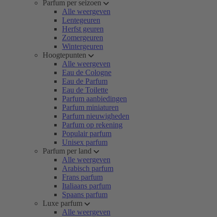
Parfum per seizoen
Alle weergeven
Lentegeuren
Herfst geuren
Zomergeuren
Wintergeuren
Hoogtepunten
Alle weergeven
Eau de Cologne
Eau de Parfum
Eau de Toilette
Parfum aanbiedingen
Parfum miniaturen
Parfum nieuwigheden
Parfum op rekening
Populair parfum
Unisex parfum
Parfum per land
Alle weergeven
Arabisch parfum
Frans parfum
Italiaans parfum
Spaans parfum
Luxe parfum
Alle weergeven