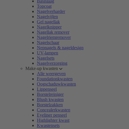
Basislaag
Topcoat
Nagelverharder
Nagelvijlen
Gel nagellak
Nagelknipper
Nagellak remover
Nagelriemremover
Nagelschaar
Nepnagels & nageldesign
UV-lampen
Nagelsets
Nagelverzorging
Make-up kwasten
Alle weergeven
Foundationkwasten
Oogschaduwkwasten
Lippenseel
Borstelreiniger
Blush kwasten
Borstelzakken
Concealerkwasten
Eyeliner penseel
Highlighter kwast
Kwastensets