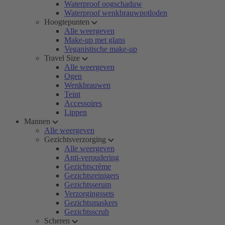
Waterproof oogschaduw
Waterproof wenkbrauwpotloden
Hoogtepunten
Alle weergeven
Make-up met glans
Veganistische make-up
Travel Size
Alle weergeven
Ogen
Wenkbrauwen
Teint
Accessoires
Lippen
Mannen
Alle weergeven
Gezichtsverzorging
Alle weergeven
Anti-veroudering
Gezichtscrème
Gezichtsreinigers
Gezichtsserum
Verzorgingssets
Gezichtsmaskers
Gezichtsscrub
Scheren