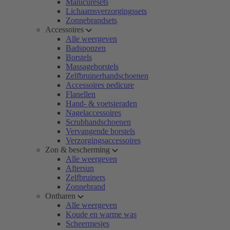
Manicuresets
Lichaamsverzorgingssets
Zonnebrandsets
Accessoires
Alle weergeven
Badsponzen
Borstels
Massageborstels
Zelfbruinerhandschoenen
Accessoires pedicure
Flanellen
Hand- & voetsieraden
Nagelaccessoires
Scrubhandschoenen
Vervangende borstels
Verzorgingsaccessoires
Zon & bescherming
Alle weergeven
Aftersun
Zelfbruiners
Zonnebrand
Ontharen
Alle weergeven
Koude en warme was
Scheermesjes