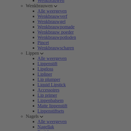
Wenkbrauwen
Wenkbrauwen
Alle weergeven
Wenkbrauwverf
Wenkbrauwgel
Wenkbrauwpomade
Wenkbrauw poeder
Wenkbrauwpotloden
Pincet
Wenkbrauwscharen
Lippen
Alle weergeven
Lippenstift
Lipgloss
Lipliner
Lip plumper
Liquid Lipstick
Accessoires
Lip primer
Lippenbalsem
Matte lippenstift
Lippenstiftsets
Nagels
Alle weergeven
Nagellak