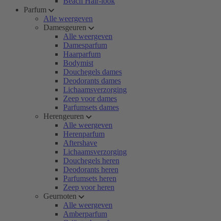
Beach Hair-look
Parfum
Alle weergeven
Damesgeuren
Alle weergeven
Damesparfum
Haarparfum
Bodymist
Douchegels dames
Deodorants dames
Lichaamsverzorging
Zeep voor dames
Parfumsets dames
Herengeuren
Alle weergeven
Herenparfum
Aftershave
Lichaamsverzorging
Douchegels heren
Deodorants heren
Parfumsets heren
Zeep voor heren
Geurnoten
Alle weergeven
Amberparfum