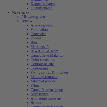
Kappersscharen
Uitdunscharen
Make-up
Alle weergeven
Teint
Alle weergeven
Foundation
Concealer
Poeder
Blush
Markeerstift
BB- & CC-Cream
Camouflage Make-up
Color correctors
Contour palette
Contouring
Fixing sprays & powders
Make-up remover
Mineraal poeder
Primer
Camouflage make-up
Accessoires
Anti-aging make-up
Bronzer
Compacte foundation