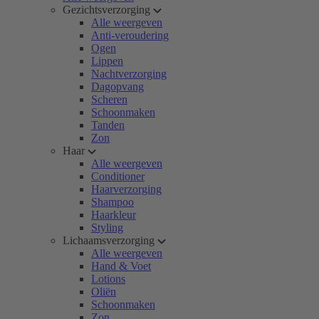
Gezichtsverzorging
Alle weergeven
Anti-veroudering
Ogen
Lippen
Nachtverzorging
Dagopvang
Scheren
Schoonmaken
Tanden
Zon
Haar
Alle weergeven
Conditioner
Haarverzorging
Shampoo
Haarkleur
Styling
Lichaamsverzorging
Alle weergeven
Hand & Voet
Lotions
Oliën
Schoonmaken
Zon