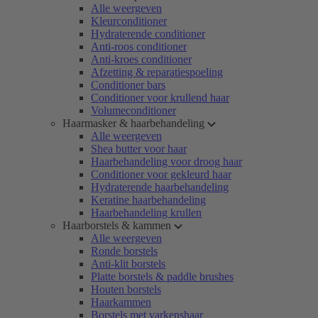
Alle weergeven
Kleurconditioner
Hydraterende conditioner
Anti-roos conditioner
Anti-kroes conditioner
Afzetting & reparatiespoeling
Conditioner bars
Conditioner voor krullend haar
Volumeconditioner
Haarmasker & haarbehandeling
Alle weergeven
Shea butter voor haar
Haarbehandeling voor droog haar
Conditioner voor gekleurd haar
Hydraterende haarbehandeling
Keratine haarbehandeling
Haarbehandeling krullen
Haarborstels & kammen
Alle weergeven
Ronde borstels
Anti-klit borstels
Platte borstels & paddle brushes
Houten borstels
Haarkammen
Borstels met varkenshaar