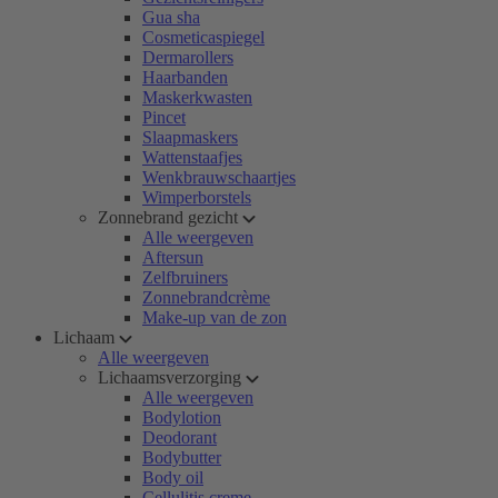
Gua sha
Cosmeticaspiegel
Dermarollers
Haarbanden
Maskerkwasten
Pincet
Slaapmaskers
Wattenstaafjes
Wenkbrauwschaartjes
Wimperborstels
Zonnebrand gezicht
Alle weergeven
Aftersun
Zelfbruiners
Zonnebrandcrème
Make-up van de zon
Lichaam
Alle weergeven
Lichaamsverzorging
Alle weergeven
Bodylotion
Deodorant
Bodybutter
Body oil
Cellulitis creme