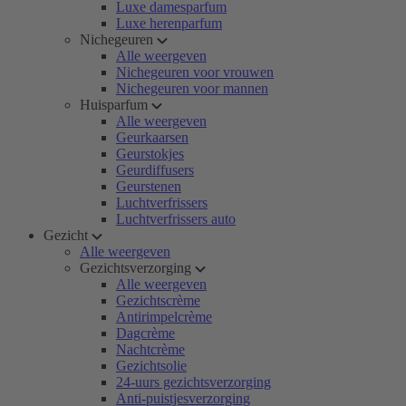
Luxe damesparfum
Luxe herenparfum
Nichegeuren
Alle weergeven
Nichegeuren voor vrouwen
Nichegeuren voor mannen
Huisparfum
Alle weergeven
Geurkaarsen
Geurstokjes
Geurdiffusers
Geurstenen
Luchtverfrissers
Luchtverfrissers auto
Gezicht
Alle weergeven
Gezichtsverzorging
Alle weergeven
Gezichtscrème
Antirimpelcrème
Dagcrème
Nachtcrème
Gezichtsolie
24-uurs gezichtsverzorging
Anti-puistjesverzorging