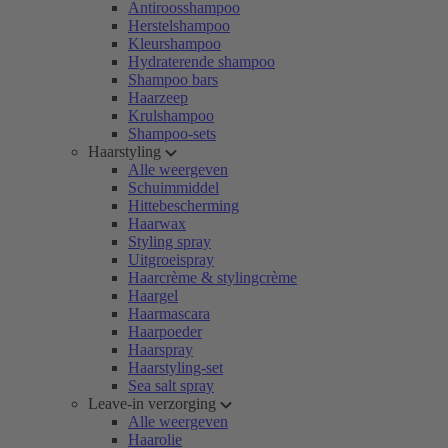
Antiroosshampoo
Herstelshampoo
Kleurshampoo
Hydraterende shampoo
Shampoo bars
Haarzeep
Krulshampoo
Shampoo-sets
Haarstyling
Alle weergeven
Schuimmiddel
Hittebescherming
Haarwax
Styling spray
Uitgroeispray
Haarcrème & stylingcrème
Haargel
Haarmascara
Haarpoeder
Haarspray
Haarstyling-set
Sea salt spray
Leave-in verzorging
Alle weergeven
Haarolie