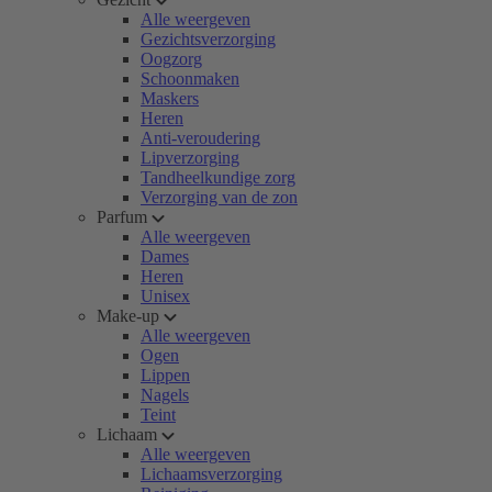
Alle weergeven
Gezichtsverzorging
Oogzorg
Schoonmaken
Maskers
Heren
Anti-veroudering
Lipverzorging
Tandheelkundige zorg
Verzorging van de zon
Parfum
Alle weergeven
Dames
Heren
Unisex
Make-up
Alle weergeven
Ogen
Lippen
Nagels
Teint
Lichaam
Alle weergeven
Lichaamsverzorging