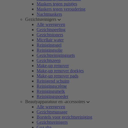
Maskers tegen puistjes
Maskers tegen veroudering
Nachtmaskers
Gezichtsreinigers
Alle weergeven
Gezichtspeeling
Gezichtstoners
Micellair water
Reinigingsgel
Reinigingsolie
Gezichtreinigingssets
Gezichtszeep
Make-up remover
Make-up remover doekjes
Make-up remover pads
Reinigend schuim
Reinigingscrème
Reinigingsmelk
Reinigingspoeder
Beautyapparatuur en -accessoires
Alle weergeven
Gezichtsmassage
Borstels voor gezichtsreiniging
Gezichtsreinigers
Gua sha