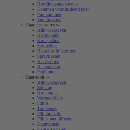
Hoofdmassageborstels
Kammen voor krullend haar
Puntkammen
Vent brushes
Haaraccessoires
Alle weergeven
Haarbanden
Krulspelden
Scrunchies
Haarclips & barrettes
Sprayflessen
Accessoires
Haarspelden
Papillotten
Haar-tools
Alle weergeven
Stijltang
Krultangen
Warmterollers
Föhns
Tondeuses
Föhnborstels
Föhns met diffuser
Kapmantels
Kappersscharen