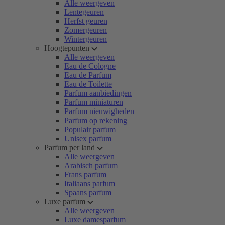
Alle weergeven
Lentegeuren
Herfst geuren
Zomergeuren
Wintergeuren
Hoogtepunten
Alle weergeven
Eau de Cologne
Eau de Parfum
Eau de Toilette
Parfum aanbiedingen
Parfum miniaturen
Parfum nieuwigheden
Parfum op rekening
Populair parfum
Unisex parfum
Parfum per land
Alle weergeven
Arabisch parfum
Frans parfum
Italiaans parfum
Spaans parfum
Luxe parfum
Alle weergeven
Luxe damesparfum