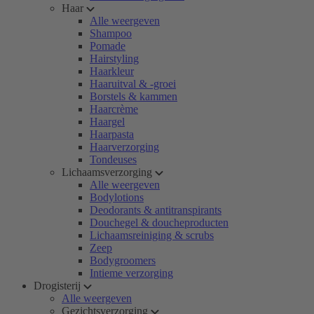
Haar
Alle weergeven
Shampoo
Pomade
Hairstyling
Haarkleur
Haaruitval & -groei
Borstels & kammen
Haarcrème
Haargel
Haarpasta
Haarverzorging
Tondeuses
Lichaamsverzorging
Alle weergeven
Bodylotions
Deodorants & antitranspirants
Douchegel & doucheproducten
Lichaamsreiniging & scrubs
Zeep
Bodygroomers
Intieme verzorging
Drogisterij
Alle weergeven
Gezichtsverzorging