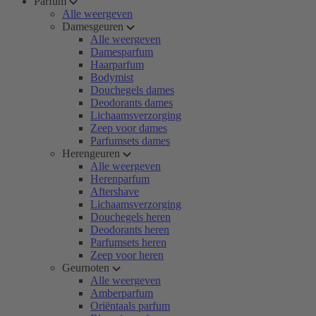
Parfum
Alle weergeven
Damesgeuren
Alle weergeven
Damesparfum
Haarparfum
Bodymist
Douchegels dames
Deodorants dames
Lichaamsverzorging
Zeep voor dames
Parfumsets dames
Herengeuren
Alle weergeven
Herenparfum
Aftershave
Lichaamsverzorging
Douchegels heren
Deodorants heren
Parfumsets heren
Zeep voor heren
Geurnoten
Alle weergeven
Amberparfum
Oriëntaals parfum