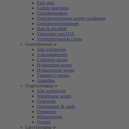
Face mist
Getinte dagcrème
Gezichtsmaskers
Gezichtsverzorging zonder parabenen
Gezichtverzorgingssets
Hals & decolleté
Verzorging met Q10
Vochtinbrengende crème
Gezichtsserum
Alle weergeven
Anti-agingserum
Collageen serum
Hydraterend serum
Hyaluronzuur serum
Vitamine c-serum
Ampullen
Oogverzorging
Alle weergeven
Wenkbrauw serum
Oogcrème
Oogmaskers & -pads
Oogserum
Wimperserum
Ooggel
Lipverzorging