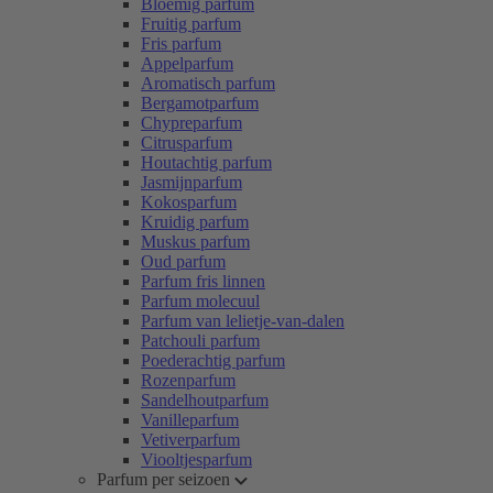
Bloemig parfum
Fruitig parfum
Fris parfum
Appelparfum
Aromatisch parfum
Bergamotparfum
Chypreparfum
Citrusparfum
Houtachtig parfum
Jasmijnparfum
Kokosparfum
Kruidig parfum
Muskus parfum
Oud parfum
Parfum fris linnen
Parfum molecuul
Parfum van lelietje-van-dalen
Patchouli parfum
Poederachtig parfum
Rozenparfum
Sandelhoutparfum
Vanilleparfum
Vetiverparfum
Viooltjesparfum
Parfum per seizoen