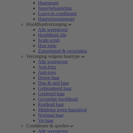
Haarserum
Spraybehandeling
Leave-in conditioner
Haarverzorgingsset
Hoofdhuidverzorging
Alle weergeven
Hoofdhuid olie
Scalp scrub
Hair tonic
Zonnebrand & verzorging
Verzorging volgens haartype
Alle weergeven
Anti-frizz
Anti-roos
Droog haar
Dun & steil haar
Geblondeerd haar
Gekleurd haar
Gevoelige hoofdhuid
Krullend haar
Middelen tegen haaruitval
Normaal haar
Vet haar
Conditioner & spoelen
Alle weergeven