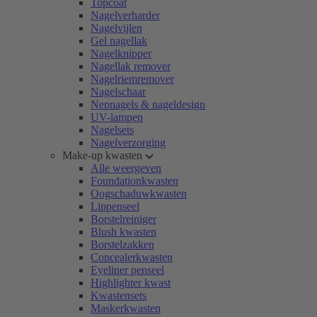
Topcoat
Nagelverharder
Nagelvijlen
Gel nagellak
Nagelknipper
Nagellak remover
Nagelriemremover
Nagelschaar
Nepnagels & nageldesign
UV-lampen
Nagelsets
Nagelverzorging
Make-up kwasten
Alle weergeven
Foundationkwasten
Oogschaduwkwasten
Lippenseel
Borstelreiniger
Blush kwasten
Borstelzakken
Concealerkwasten
Eyeliner penseel
Highlighter kwast
Kwastensets
Maskerkwasten