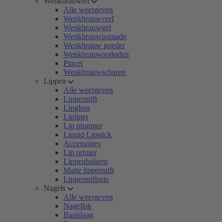
Wenkbrauwen
Alle weergeven
Wenkbrauwverf
Wenkbrauwgel
Wenkbrauwpomade
Wenkbrauw poeder
Wenkbrauwpotloden
Pincet
Wenkbrauwscharen
Lippen
Alle weergeven
Lippenstift
Lipgloss
Lipliner
Lip plumper
Liquid Lipstick
Accessoires
Lip primer
Lippenbalsem
Matte lippenstift
Lippenstiftsets
Nagels
Alle weergeven
Nagellak
Basislaag