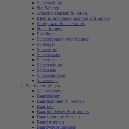
Scheerschuim
Nat Scheren
Aftershavebalsem & -lotion
Elektrische Scheerapparaten & trimmers
Safety razor & accessoires
Neustrimmers
Pre-Shave
Scheerapparaat voor mannen
Scheergel
Scheerkom
Scheerkwast
Scheermes
Scheerschuim
Scheersets
Scheerstandaard
Scheerzeep
Baardverzorging
Alle weergeven
Baardbalsem
Baardkammen & -borstels
Baardolie
Baardtondeuses & -trimmers
Baardshampoo & -zeep
Baard trimmen
Baardverzorgingssets