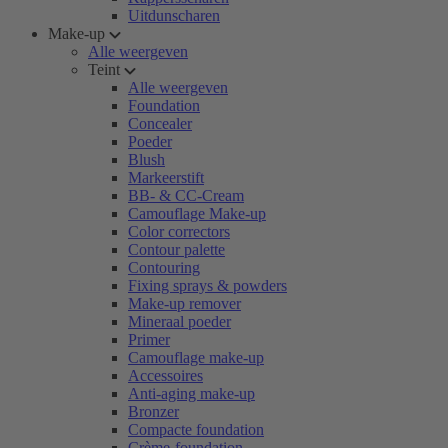
Uitdunscharen
Make-up
Alle weergeven
Teint
Alle weergeven
Foundation
Concealer
Poeder
Blush
Markeerstift
BB- & CC-Cream
Camouflage Make-up
Color correctors
Contour palette
Contouring
Fixing sprays & powders
Make-up remover
Mineraal poeder
Primer
Camouflage make-up
Accessoires
Anti-aging make-up
Bronzer
Compacte foundation
Crème-foundation