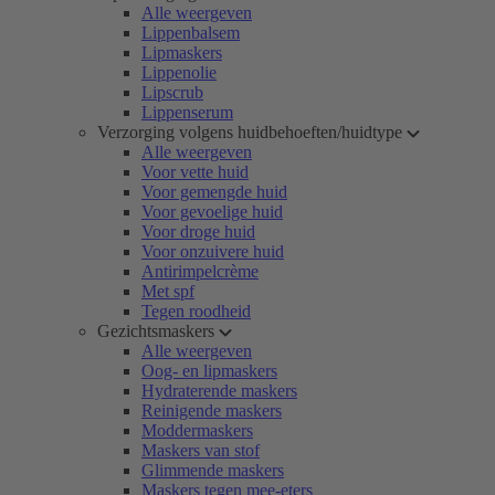
Alle weergeven
Lippenbalsem
Lipmaskers
Lippenolie
Lipscrub
Lippenserum
Verzorging volgens huidbehoeften/huidtype
Alle weergeven
Voor vette huid
Voor gemengde huid
Voor gevoelige huid
Voor droge huid
Voor onzuivere huid
Antirimpelcrème
Met spf
Tegen roodheid
Gezichtsmaskers
Alle weergeven
Oog- en lipmaskers
Hydraterende maskers
Reinigende maskers
Moddermaskers
Maskers van stof
Glimmende maskers
Maskers tegen mee-eters