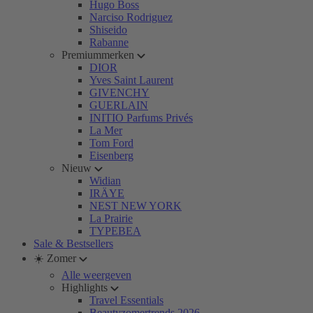
Hugo Boss
Narciso Rodriguez
Shiseido
Rabanne
Premiummerken
DIOR
Yves Saint Laurent
GIVENCHY
GUERLAIN
INITIO Parfums Privés
La Mer
Tom Ford
Eisenberg
Nieuw
Widian
IRÄYE
NEST NEW YORK
La Prairie
TYPEBEA
Sale & Bestsellers
☀️ Zomer
Alle weergeven
Highlights
Travel Essentials
Beautyzomertrends 2026