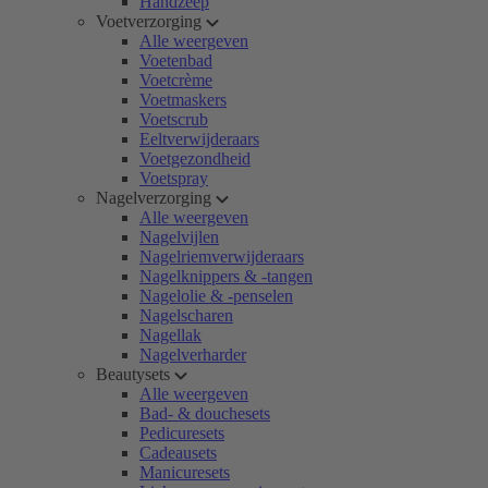
Handzeep
Voetverzorging
Alle weergeven
Voetenbad
Voetcrème
Voetmaskers
Voetscrub
Eeltverwijderaars
Voetgezondheid
Voetspray
Nagelverzorging
Alle weergeven
Nagelvijlen
Nagelriemverwijderaars
Nagelknippers & -tangen
Nagelolie & -penselen
Nagelscharen
Nagellak
Nagelverharder
Beautysets
Alle weergeven
Bad- & douchesets
Pedicuresets
Cadeausets
Manicuresets