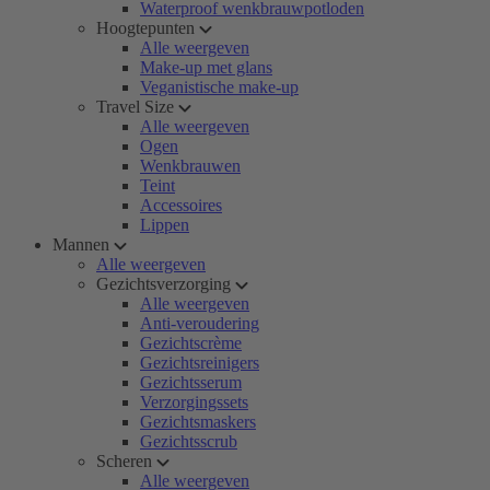
Waterproof wenkbrauwpotloden
Hoogtepunten
Alle weergeven
Make-up met glans
Veganistische make-up
Travel Size
Alle weergeven
Ogen
Wenkbrauwen
Teint
Accessoires
Lippen
Mannen
Alle weergeven
Gezichtsverzorging
Alle weergeven
Anti-veroudering
Gezichtscrème
Gezichtsreinigers
Gezichtsserum
Verzorgingssets
Gezichtsmaskers
Gezichtsscrub
Scheren
Alle weergeven