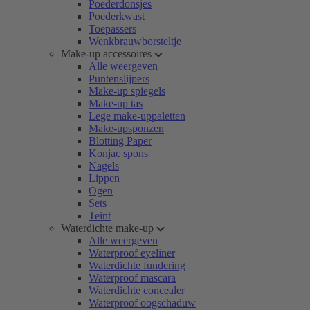
Poederdonsjes
Poederkwast
Toepassers
Wenkbrauwborsteltje
Make-up accessoires
Alle weergeven
Puntenslijpers
Make-up spiegels
Make-up tas
Lege make-uppaletten
Make-upsponzen
Blotting Paper
Konjac spons
Nagels
Lippen
Ogen
Sets
Teint
Waterdichte make-up
Alle weergeven
Waterproof eyeliner
Waterdichte fundering
Waterproof mascara
Waterdichte concealer
Waterproof oogschaduw