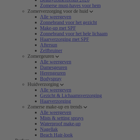
Zomerse must-haves voor hem
Zomerverzorging voor de huid
Alle weergeven
Zonnebrand voor het gezicht
Make-up met SPF
Zonnebrand voor het hele lichaam
Haarverzorging met SPF
Aftersun
Zelfbruiner
Zomergeuren
Alle weergeven
Damesgeuren
Herengeuren
Bodyspray
Huidverzorging
Alle weergeven
Gezicht & Lichaamsverzorging
Haarverzorging
Zomerse make-up en trends
Alle weergeven
Mists & setting sprays
Waterproof make-up
Nagellak
Beach Hair-look