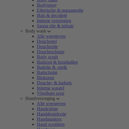
Bodyspray
Etherische & massageolie
Hals & decolleté
Intieme verzorging
Sauna olie & infusie
Body wash
Alle weergeven
Douchegel
Doucheolie
Doucheschuim
Body scrub
Badzout & bruisballen
Badolie & -melk
Badschuim
Blokzeep
Douche- & badsets
Intieme wasgel
Vloeibare zeep
Handverzorging
Alle weergeven
Handcrème
Handdesinfectie
Handmaskers
Hand scrubben