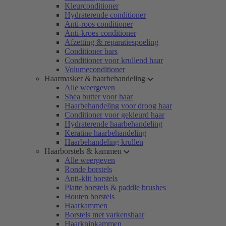
Kleurconditioner
Hydraterende conditioner
Anti-roos conditioner
Anti-kroes conditioner
Afzetting & reparatiespoeling
Conditioner bars
Conditioner voor krullend haar
Volumeconditioner
Haarmasker & haarbehandeling
Alle weergeven
Shea butter voor haar
Haarbehandeling voor droog haar
Conditioner voor gekleurd haar
Hydraterende haarbehandeling
Keratine haarbehandeling
Haarbehandeling krullen
Haarborstels & kammen
Alle weergeven
Ronde borstels
Anti-klit borstels
Platte borstels & paddle brushes
Houten borstels
Haarkammen
Borstels met varkenshaar
Haarknipkammen