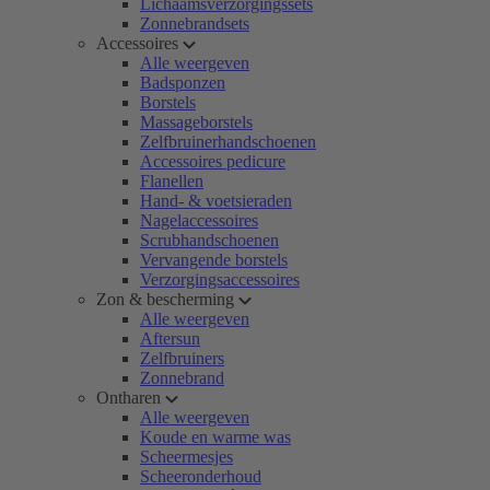
Lichaamsverzorgingssets
Zonnebrandsets
Accessoires
Alle weergeven
Badsponzen
Borstels
Massageborstels
Zelfbruinerhandschoenen
Accessoires pedicure
Flanellen
Hand- & voetsieraden
Nagelaccessoires
Scrubhandschoenen
Vervangende borstels
Verzorgingsaccessoires
Zon & bescherming
Alle weergeven
Aftersun
Zelfbruiners
Zonnebrand
Ontharen
Alle weergeven
Koude en warme was
Scheermesjes
Scheeronderhoud