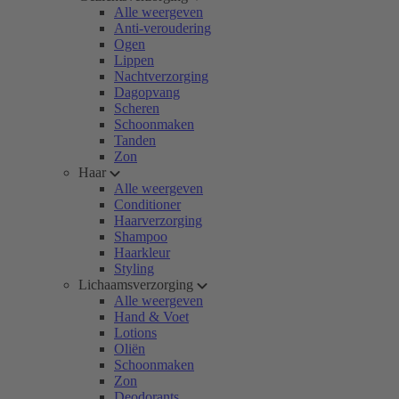
Alle weergeven
Anti-veroudering
Ogen
Lippen
Nachtverzorging
Dagopvang
Scheren
Schoonmaken
Tanden
Zon
Haar
Alle weergeven
Conditioner
Haarverzorging
Shampoo
Haarkleur
Styling
Lichaamsverzorging
Alle weergeven
Hand & Voet
Lotions
Oliën
Schoonmaken
Zon
Deodorants