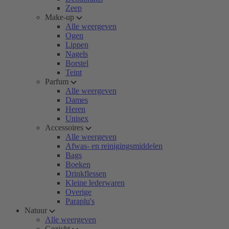
Zeep
Make-up
Alle weergeven
Ogen
Lippen
Nagels
Borstel
Teint
Parfum
Alle weergeven
Dames
Heren
Unisex
Accessoires
Alle weergeven
Afwas- en reinigingsmiddelen
Bags
Boeken
Drinkflessen
Kleine lederwaren
Overige
Paraplu's
Natuur
Alle weergeven
Gezicht