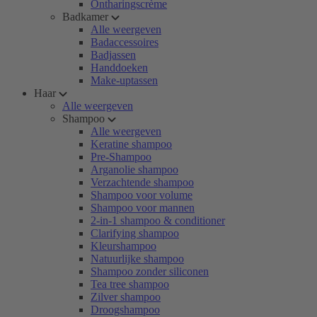
Ontharingscrème
Badkamer
Alle weergeven
Badaccessoires
Badjassen
Handdoeken
Make-uptassen
Haar
Alle weergeven
Shampoo
Alle weergeven
Keratine shampoo
Pre-Shampoo
Arganolie shampoo
Verzachtende shampoo
Shampoo voor volume
Shampoo voor mannen
2-in-1 shampoo & conditioner
Clarifying shampoo
Kleurshampoo
Natuurlijke shampoo
Shampoo zonder siliconen
Tea tree shampoo
Zilver shampoo
Droogshampoo