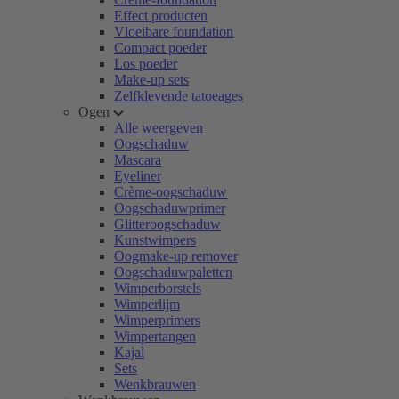
Effect producten
Vloeibare foundation
Compact poeder
Los poeder
Make-up sets
Zelfklevende tatoeages
Ogen
Alle weergeven
Oogschaduw
Mascara
Eyeliner
Crème-oogschaduw
Oogschaduwprimer
Glitteroogschaduw
Kunstwimpers
Oogmake-up remover
Oogschaduwpaletten
Wimperborstels
Wimperlijm
Wimperprimers
Wimpertangen
Kajal
Sets
Wenkbrauwen