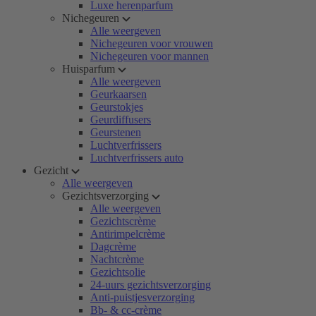
Luxe herenparfum
Nichegeuren
Alle weergeven
Nichegeuren voor vrouwen
Nichegeuren voor mannen
Huisparfum
Alle weergeven
Geurkaarsen
Geurstokjes
Geurdiffusers
Geurstenen
Luchtverfrissers
Luchtverfrissers auto
Gezicht
Alle weergeven
Gezichtsverzorging
Alle weergeven
Gezichtscrème
Antirimpelcrème
Dagcrème
Nachtcrème
Gezichtsolie
24-uurs gezichtsverzorging
Anti-puistjesverzorging
Bb- & cc-crème