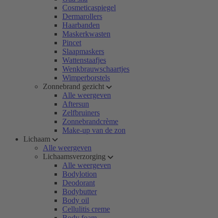
Cosmeticaspiegel
Dermarollers
Haarbanden
Maskerkwasten
Pincet
Slaapmaskers
Wattenstaafjes
Wenkbrauwschaartjes
Wimperborstels
Zonnebrand gezicht
Alle weergeven
Aftersun
Zelfbruiners
Zonnebrandcrème
Make-up van de zon
Lichaam
Alle weergeven
Lichaamsverzorging
Alle weergeven
Bodylotion
Deodorant
Bodybutter
Body oil
Cellulitis creme
Body foam