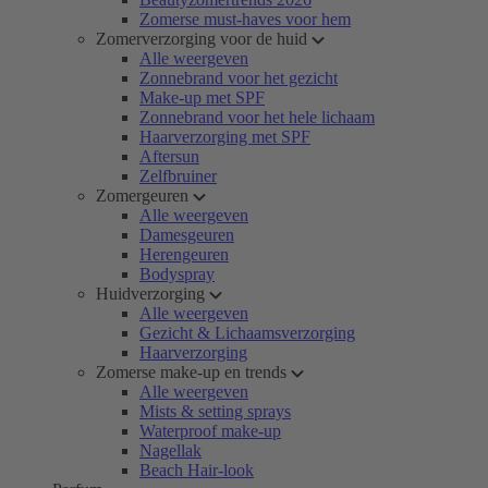
Zomerse must-haves voor hem
Zomerverzorging voor de huid
Alle weergeven
Zonnebrand voor het gezicht
Make-up met SPF
Zonnebrand voor het hele lichaam
Haarverzorging met SPF
Aftersun
Zelfbruiner
Zomergeuren
Alle weergeven
Damesgeuren
Herengeuren
Bodyspray
Huidverzorging
Alle weergeven
Gezicht & Lichaamsverzorging
Haarverzorging
Zomerse make-up en trends
Alle weergeven
Mists & setting sprays
Waterproof make-up
Nagellak
Beach Hair-look