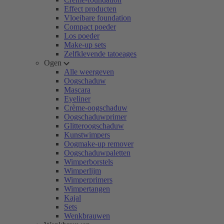
Effect producten
Vloeibare foundation
Compact poeder
Los poeder
Make-up sets
Zelfklevende tatoeages
Ogen
Alle weergeven
Oogschaduw
Mascara
Eyeliner
Crème-oogschaduw
Oogschaduwprimer
Glitteroogschaduw
Kunstwimpers
Oogmake-up remover
Oogschaduwpaletten
Wimperborstels
Wimperlijm
Wimperprimers
Wimpertangen
Kajal
Sets
Wenkbrauwen