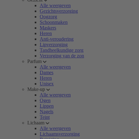
Alle weergeven
Gezichtsverzorging
Oogzorg
Schoonmaken
Maskers
Heren
Anti-veroudering
Lipverzorging
Tandheelkundige zorg
Verzorging van de zon
Parfum
Alle weergeven
Dames
Heren
Unisex
Make-up
Alle weergeven
Ogen
Lippen
Nagels
Teint
Lichaam
Alle weergeven
Lichaamsverzorging