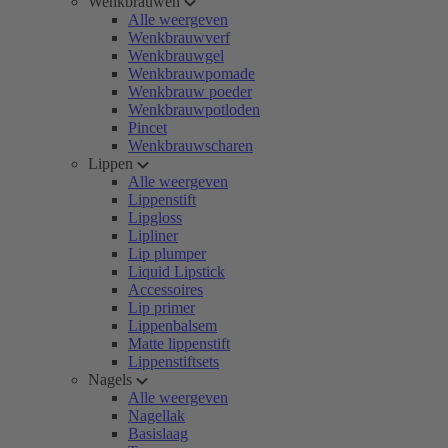
Wenkbrauwen
Alle weergeven
Wenkbrauwverf
Wenkbrauwgel
Wenkbrauwpomade
Wenkbrauw poeder
Wenkbrauwpotloden
Pincet
Wenkbrauwscharen
Lippen
Alle weergeven
Lippenstift
Lipgloss
Lipliner
Lip plumper
Liquid Lipstick
Accessoires
Lip primer
Lippenbalsem
Matte lippenstift
Lippenstiftsets
Nagels
Alle weergeven
Nagellak
Basislaag