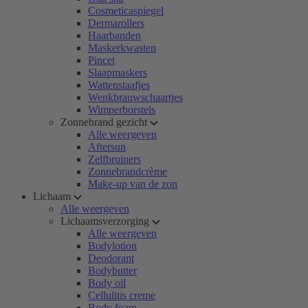
Cosmeticaspiegel
Dermarollers
Haarbanden
Maskerkwasten
Pincet
Slaapmaskers
Wattenstaafjes
Wenkbrauwschaartjes
Wimperborstels
Zonnebrand gezicht
Alle weergeven
Aftersun
Zelfbruiners
Zonnebrandcrème
Make-up van de zon
Lichaam
Alle weergeven
Lichaamsverzorging
Alle weergeven
Bodylotion
Deodorant
Bodybutter
Body oil
Cellulitis creme
Body foam