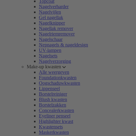
Topcoat
Nagelverharder
Nagelvijlen
Gel nagellak
Nagelknipper
Nagellak remover
Nagelriemremover
Nagelschaar
Nepnagels & nageldesign
UV-lampen
Nagelsets
Nagelverzorging
Make-up kwasten
Alle weergeven
Foundationkwasten
Oogschaduwkwasten
Lippenseel
Borstelreiniger
Blush kwasten
Borstelzakken
Concealerkwasten
Eyeliner penseel
Highlighter kwast
Kwastensets
Maskerkwasten