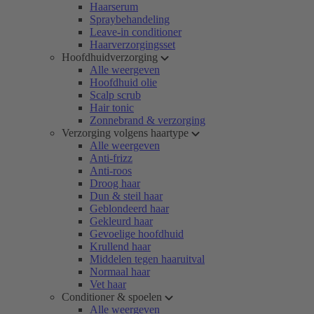
Haarserum
Spraybehandeling
Leave-in conditioner
Haarverzorgingsset
Hoofdhuidverzorging
Alle weergeven
Hoofdhuid olie
Scalp scrub
Hair tonic
Zonnebrand & verzorging
Verzorging volgens haartype
Alle weergeven
Anti-frizz
Anti-roos
Droog haar
Dun & steil haar
Geblondeerd haar
Gekleurd haar
Gevoelige hoofdhuid
Krullend haar
Middelen tegen haaruitval
Normaal haar
Vet haar
Conditioner & spoelen
Alle weergeven