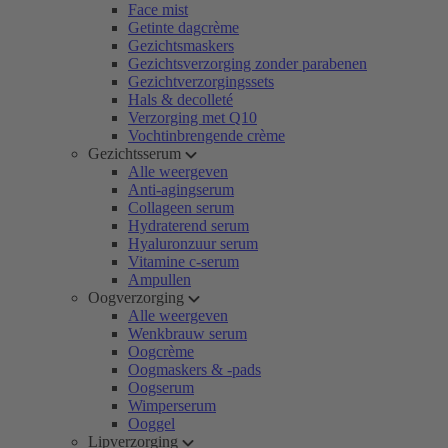
Face mist
Getinte dagcrème
Gezichtsmaskers
Gezichtsverzorging zonder parabenen
Gezichtverzorgingssets
Hals & decolleté
Verzorging met Q10
Vochtinbrengende crème
Gezichtsserum
Alle weergeven
Anti-agingserum
Collageen serum
Hydraterend serum
Hyaluronzuur serum
Vitamine c-serum
Ampullen
Oogverzorging
Alle weergeven
Wenkbrauw serum
Oogcrème
Oogmaskers & -pads
Oogserum
Wimperserum
Ooggel
Lipverzorging