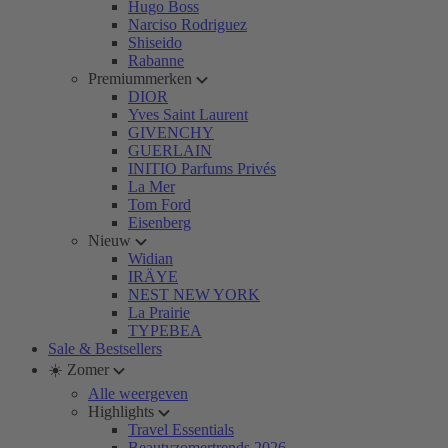
Hugo Boss
Narciso Rodriguez
Shiseido
Rabanne
Premiummerken
DIOR
Yves Saint Laurent
GIVENCHY
GUERLAIN
INITIO Parfums Privés
La Mer
Tom Ford
Eisenberg
Nieuw
Widian
IRÄYE
NEST NEW YORK
La Prairie
TYPEBEA
Sale & Bestsellers
☀️ Zomer
Alle weergeven
Highlights
Travel Essentials
Beautyzomertrends 2026