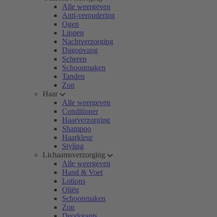
Alle weergeven
Anti-veroudering
Ogen
Lippen
Nachtverzorging
Dagopvang
Scheren
Schoonmaken
Tanden
Zon
Haar
Alle weergeven
Conditioner
Haarverzorging
Shampoo
Haarkleur
Styling
Lichaamsverzorging
Alle weergeven
Hand & Voet
Lotions
Oliën
Schoonmaken
Zon
Deodorants