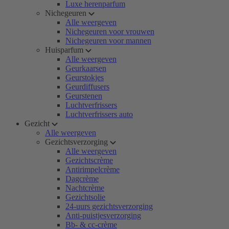
Luxe herenparfum
Nichegeuren
Alle weergeven
Nichegeuren voor vrouwen
Nichegeuren voor mannen
Huisparfum
Alle weergeven
Geurkaarsen
Geurstokjes
Geurdiffusers
Geurstenen
Luchtverfrissers
Luchtverfrissers auto
Gezicht
Alle weergeven
Gezichtsverzorging
Alle weergeven
Gezichtscrème
Antirimpelcrème
Dagcrème
Nachtcrème
Gezichtsolie
24-uurs gezichtsverzorging
Anti-puistjesverzorging
Bb- & cc-crème