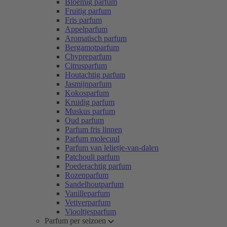
Bloemig parfum
Fruitig parfum
Fris parfum
Appelparfum
Aromatisch parfum
Bergamotparfum
Chypreparfum
Citrusparfum
Houtachtig parfum
Jasmijnparfum
Kokosparfum
Kruidig parfum
Muskus parfum
Oud parfum
Parfum fris linnen
Parfum molecuul
Parfum van lelietje-van-dalen
Patchouli parfum
Poederachtig parfum
Rozenparfum
Sandelhoutparfum
Vanilleparfum
Vetiverparfum
Viooltjesparfum
Parfum per seizoen