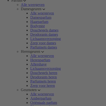
Parfum
Alle weergeven
Damesgeuren
Alle weergeven
Damesparfum
Haarparfum
Bodymist
Douchegels dames
Deodorants dames
Lichaamsverzorging
Zeep voor dames
Parfumsets dames
Herengeuren
Alle weergeven
Herenparfum
Aftershave
Lichaamsverzorging
Douchegels heren
Deodorants heren
Parfumsets heren
Zeep voor heren
Geurnoten
Alle weergeven
Amberparfum
Oriëntaals parfum