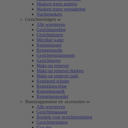
Maskers tegen puistjes
Maskers tegen veroudering
Nachtmaskers
Gezichtsreinigers
Alle weergeven
Gezichtspeeling
Gezichtstoners
Micellair water
Reinigingsgel
Reinigingsolie
Gezichtreinigingssets
Gezichtszeep
Make-up remover
Make-up remover doekjes
Make-up remover pads
Reinigend schuim
Reinigingscrème
Reinigingsmelk
Reinigingspoeder
Beautyapparatuur en -accessoires
Alle weergeven
Gezichtsmassage
Borstels voor gezichtsreiniging
Gezichtsreinigers
Gua sha