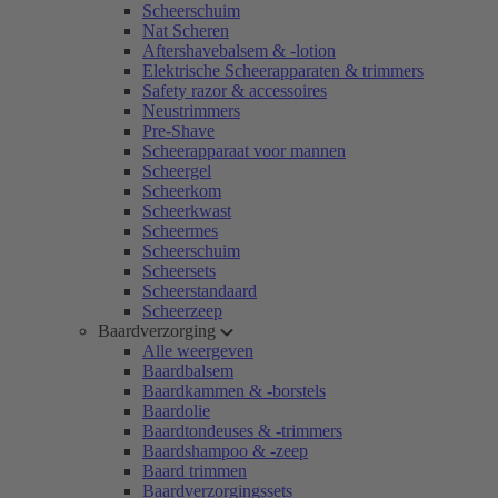
Scheerschuim
Nat Scheren
Aftershavebalsem & -lotion
Elektrische Scheerapparaten & trimmers
Safety razor & accessoires
Neustrimmers
Pre-Shave
Scheerapparaat voor mannen
Scheergel
Scheerkom
Scheerkwast
Scheermes
Scheerschuim
Scheersets
Scheerstandaard
Scheerzeep
Baardverzorging
Alle weergeven
Baardbalsem
Baardkammen & -borstels
Baardolie
Baardtondeuses & -trimmers
Baardshampoo & -zeep
Baard trimmen
Baardverzorgingssets