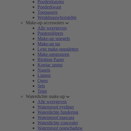
Poederdonsjes
Poederkwast
Toepassers
Wenkbrauwborsteltje
Make-up accessoires
Alle weergeven
Puntenslijpers
Make-up spiegels
Make-up tas
Lege make-uppaletten
Make-upsponzen
Blotting Paper
Konjac spons
Nagels
Lippen
Ogen
Sets
Teint
Waterdichte make-up
Alle weergeven
Waterproof eyeliner
Waterdichte fundering
Waterproof mascara
Waterdichte concealer
Waterproof oogschaduw