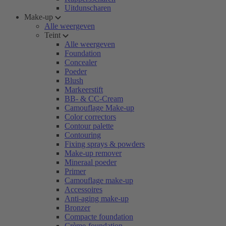
Uitdunscharen
Make-up
Alle weergeven
Teint
Alle weergeven
Foundation
Concealer
Poeder
Blush
Markeerstift
BB- & CC-Cream
Camouflage Make-up
Color correctors
Contour palette
Contouring
Fixing sprays & powders
Make-up remover
Mineraal poeder
Primer
Camouflage make-up
Accessoires
Anti-aging make-up
Bronzer
Compacte foundation
Crème-foundation