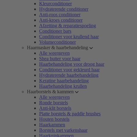
Kleurconditioner
Hydraterende conditioner
Anti-roos conditioner
Anti-kroes conditioner
Afzetting & reparatiespoeling
Conditioner bars
Conditioner voor krullend haar
Volumeconditioner
Haarmasker & haarbehandeling
Alle weergeven
Shea butter voor haar
Haarbehandeling voor droog haar
Conditioner voor gekleurd haar
Hydraterende haarbehandeling
Keratine haarbehandeling
Haarbehandeling krullen
Haarborstels & kammen
Alle weergeven
Ronde borstels
Anti-klit borstels
Platte borstels & paddle brushes
Houten borstels
Haarkammen
Borstels met varkenshaar
Haarknipkammen