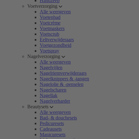
Handzeep
Voetverzorging
Alle weergeven
Voetenbad
Voetcrème
Voetmaskers
Voetscrub
Eeltverwijderaars
Voetgezondheid
Voetspray
Nagelverzorging
Alle weergeven
Nagelvijlen
Nagelriemverwijderaars
Nagelknippers & -tangen
Nagelolie & -penselen
Nagelscharen
Nagellak
Nagelverharder
Beautysets
Alle weergeven
Bad- & douchesets
Pedicuresets
Cadeausets
Manicuresets