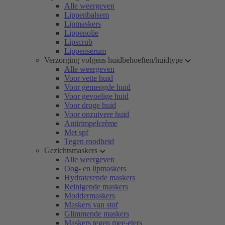
Alle weergeven
Lippenbalsem
Lipmaskers
Lippenolie
Lipscrub
Lippenserum
Verzorging volgens huidbehoeften/huidtype
Alle weergeven
Voor vette huid
Voor gemengde huid
Voor gevoelige huid
Voor droge huid
Voor onzuivere huid
Antirimpelcrème
Met spf
Tegen roodheid
Gezichtsmaskers
Alle weergeven
Oog- en lipmaskers
Hydraterende maskers
Reinigende maskers
Moddermaskers
Maskers van stof
Glimmende maskers
Maskers tegen mee-eters