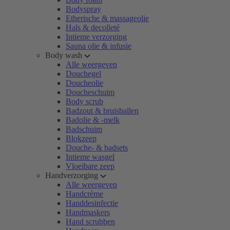
Bodyspray
Etherische & massageolie
Hals & decolleté
Intieme verzorging
Sauna olie & infusie
Body wash
Alle weergeven
Douchegel
Doucheolie
Doucheschuim
Body scrub
Badzout & bruisballen
Badolie & -melk
Badschuim
Blokzeep
Douche- & badsets
Intieme wasgel
Vloeibare zeep
Handverzorging
Alle weergeven
Handcrème
Handdesinfectie
Handmaskers
Hand scrubben