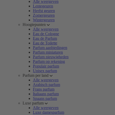
Alle weergeven
Lentegeuren
Herfst geuren
Zomergeuren
Wintergeuren
Hoogtepunten
Alle weergeven
Eau de Cologne
Eau de Parfum
Eau de Toilette
Parfum aanbiedingen
Parfum miniaturen
Parfum nieuwigheden
Parfum op rekening
Populair parfum
Unisex parfum
Parfum per land
Alle weergeven
Arabisch parfum
Frans parfum
Italiaans parfum
Spaans parfum
Luxe parfum
Alle weergeven
Luxe damesparfum