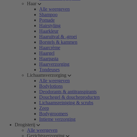
Haar
Alle weergeven
Shampoo
Pomade
Hairstyling
Haarkleur
Haaruitval & -groei
Borstels & kammen
Haarcrème
Haargel
Haarpasta
Haarverzorging
Tondeuses
Lichaamsverzorging
Alle weergeven
Bodylotions
Deodorants & antitranspirants
Douchegel & doucheproducten
Lichaamsreiniging & scrubs
Zeep
Bodygroomers
Intieme verzorging
Drogisterij
Alle weergeven
Gezichtsverzorging