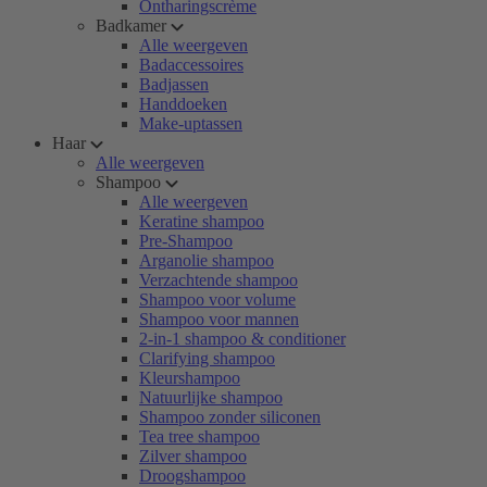
Ontharingscrème
Badkamer
Alle weergeven
Badaccessoires
Badjassen
Handdoeken
Make-uptassen
Haar
Alle weergeven
Shampoo
Alle weergeven
Keratine shampoo
Pre-Shampoo
Arganolie shampoo
Verzachtende shampoo
Shampoo voor volume
Shampoo voor mannen
2-in-1 shampoo & conditioner
Clarifying shampoo
Kleurshampoo
Natuurlijke shampoo
Shampoo zonder siliconen
Tea tree shampoo
Zilver shampoo
Droogshampoo