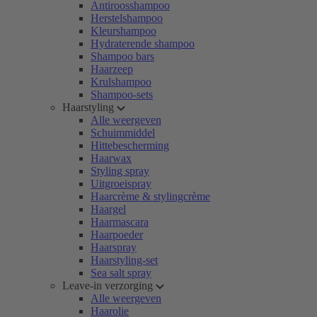
Antiroosshampoo
Herstelshampoo
Kleurshampoo
Hydraterende shampoo
Shampoo bars
Haarzeep
Krulshampoo
Shampoo-sets
Haarstyling
Alle weergeven
Schuimmiddel
Hittebescherming
Haarwax
Styling spray
Uitgroeispray
Haarcrème & stylingcrème
Haargel
Haarmascara
Haarpoeder
Haarspray
Haarstyling-set
Sea salt spray
Leave-in verzorging
Alle weergeven
Haarolie