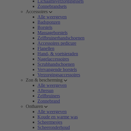
Lichaamsverzorgingssets
Zonnebrandsets
Accessoires
Alle weergeven
Badsponzen
Borstels
Massageborstels
Zelfbruinerhandschoenen
Accessoires pedicure
Flanellen
Hand- & voetsieraden
Nagelaccessoires
Scrubhandschoenen
Vervangende borstels
Verzorgingsaccessoires
Zon & bescherming
Alle weergeven
Aftersun
Zelfbruiners
Zonnebrand
Ontharen
Alle weergeven
Koude en warme was
Scheermesjes
Scheeronderhoud