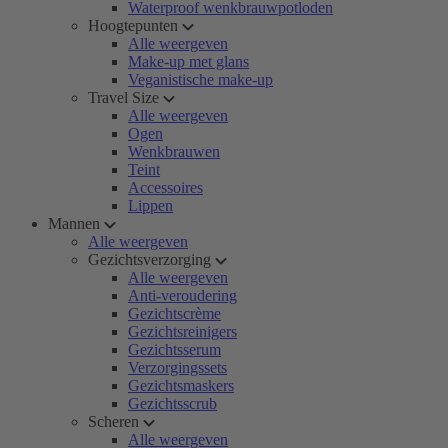
Waterproof wenkbrauwpotloden
Hoogtepunten
Alle weergeven
Make-up met glans
Veganistische make-up
Travel Size
Alle weergeven
Ogen
Wenkbrauwen
Teint
Accessoires
Lippen
Mannen
Alle weergeven
Gezichtsverzorging
Alle weergeven
Anti-veroudering
Gezichtscrème
Gezichtsreinigers
Gezichtsserum
Verzorgingssets
Gezichtsmaskers
Gezichtsscrub
Scheren
Alle weergeven