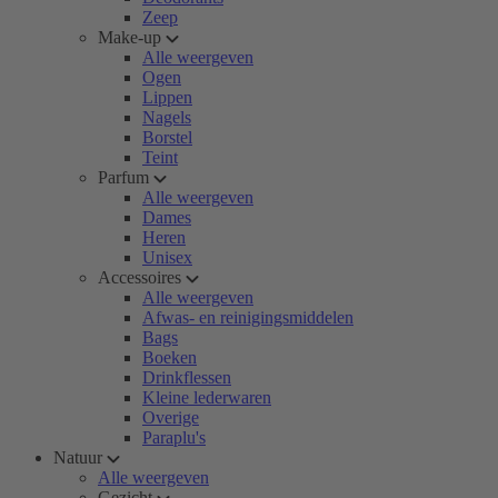
Zeep
Make-up
Alle weergeven
Ogen
Lippen
Nagels
Borstel
Teint
Parfum
Alle weergeven
Dames
Heren
Unisex
Accessoires
Alle weergeven
Afwas- en reinigingsmiddelen
Bags
Boeken
Drinkflessen
Kleine lederwaren
Overige
Paraplu's
Natuur
Alle weergeven
Gezicht