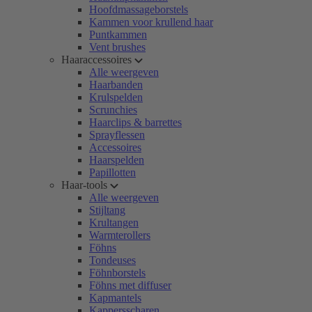
Hoofdmassageborstels
Kammen voor krullend haar
Puntkammen
Vent brushes
Haaraccessoires
Alle weergeven
Haarbanden
Krulspelden
Scrunchies
Haarclips & barrettes
Sprayflessen
Accessoires
Haarspelden
Papillotten
Haar-tools
Alle weergeven
Stijltang
Krultangen
Warmterollers
Föhns
Tondeuses
Föhnborstels
Föhns met diffuser
Kapmantels
Kappersscharen