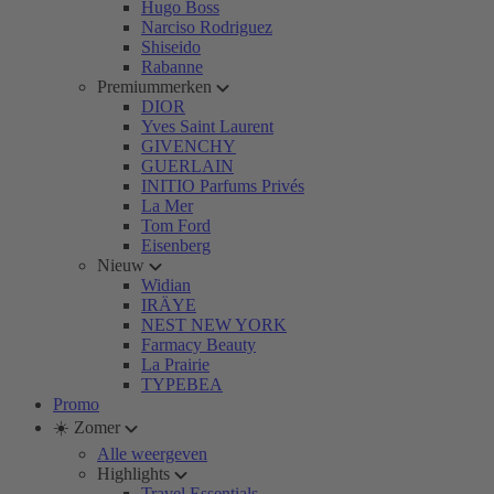
Hugo Boss
Narciso Rodriguez
Shiseido
Rabanne
Premiummerken
DIOR
Yves Saint Laurent
GIVENCHY
GUERLAIN
INITIO Parfums Privés
La Mer
Tom Ford
Eisenberg
Nieuw
Widian
IRÄYE
NEST NEW YORK
Farmacy Beauty
La Prairie
TYPEBEA
Promo
☀️ Zomer
Alle weergeven
Highlights
Travel Essentials