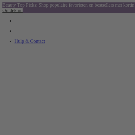
Beauty Top Picks: Shop populaire favorieten en bestsellers met kortin
Ontdek nu
Hulp & Contact