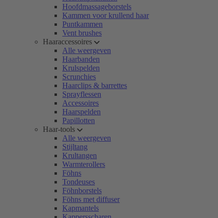
Hoofdmassageborstels
Kammen voor krullend haar
Puntkammen
Vent brushes
Haaraccessoires
Alle weergeven
Haarbanden
Krulspelden
Scrunchies
Haarclips & barrettes
Sprayflessen
Accessoires
Haarspelden
Papillotten
Haar-tools
Alle weergeven
Stijltang
Krultangen
Warmterollers
Föhns
Tondeuses
Föhnborstels
Föhns met diffuser
Kapmantels
Kappersscharen