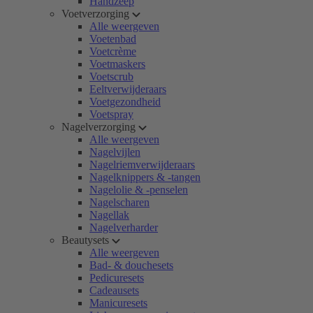
Handzeep
Voetverzorging
Alle weergeven
Voetenbad
Voetcrème
Voetmaskers
Voetscrub
Eeltverwijderaars
Voetgezondheid
Voetspray
Nagelverzorging
Alle weergeven
Nagelvijlen
Nagelriemverwijderaars
Nagelknippers & -tangen
Nagelolie & -penselen
Nagelscharen
Nagellak
Nagelverharder
Beautysets
Alle weergeven
Bad- & douchesets
Pedicuresets
Cadeausets
Manicuresets