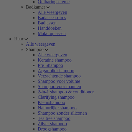
Ontharingscrème
Badkamer
Alle weergeven
Badaccessoires
Badjassen
Handdoeken
Make-uptassen
Haar
Alle weergeven
Shampoo
Alle weergeven
Keratine shampoo
Pre-Shampoo
Arganolie shampoo
Verzachtende shampoo
Shampoo voor volume
Shampoo voor mannen
2-in-1 shampoo & conditioner
Clarifying shampoo
Kleurshampoo
Natuurlijke shampoo
Shampoo zonder siliconen
Tea tree shampoo
Zilver shampoo
Droogshampoo