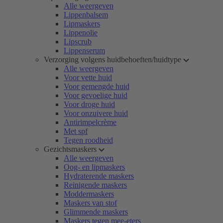
Alle weergeven
Lippenbalsem
Lipmaskers
Lippenolie
Lipscrub
Lippenserum
Verzorging volgens huidbehoeften/huidtype
Alle weergeven
Voor vette huid
Voor gemengde huid
Voor gevoelige huid
Voor droge huid
Voor onzuivere huid
Antirimpelcrème
Met spf
Tegen roodheid
Gezichtsmaskers
Alle weergeven
Oog- en lipmaskers
Hydraterende maskers
Reinigende maskers
Moddermaskers
Maskers van stof
Glimmende maskers
Maskers tegen mee-eters