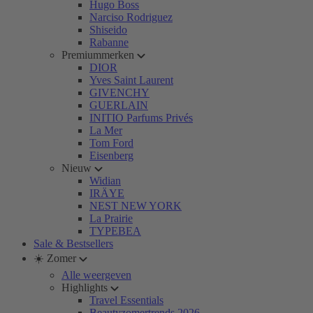
Hugo Boss
Narciso Rodriguez
Shiseido
Rabanne
Premiummerken
DIOR
Yves Saint Laurent
GIVENCHY
GUERLAIN
INITIO Parfums Privés
La Mer
Tom Ford
Eisenberg
Nieuw
Widian
IRÄYE
NEST NEW YORK
La Prairie
TYPEBEA
Sale & Bestsellers
☀️ Zomer
Alle weergeven
Highlights
Travel Essentials
Beautyzomertrends 2026