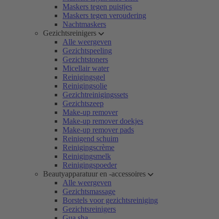
Maskers tegen puistjes
Maskers tegen veroudering
Nachtmaskers
Gezichtsreinigers
Alle weergeven
Gezichtspeeling
Gezichtstoners
Micellair water
Reinigingsgel
Reinigingsolie
Gezichtreinigingssets
Gezichtszeep
Make-up remover
Make-up remover doekjes
Make-up remover pads
Reinigend schuim
Reinigingscrème
Reinigingsmelk
Reinigingspoeder
Beautyapparatuur en -accessoires
Alle weergeven
Gezichtsmassage
Borstels voor gezichtsreiniging
Gezichtsreinigers
Gua sha