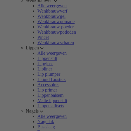
Wenkbrauwen
Alle weergeven
Wenkbrauwverf
Wenkbrauwgel
Wenkbrauwpomade
Wenkbrauw poeder
Wenkbrauwpotloden
Pincet
Wenkbrauwscharen
Lippen
Alle weergeven
Lippenstift
Lipgloss
Lipliner
Lip plumper
Liquid Lipstick
Accessoires
Lip primer
Lippenbalsem
Matte lippenstift
Lippenstiftsets
Nagels
Alle weergeven
Nagellak
Basislaag