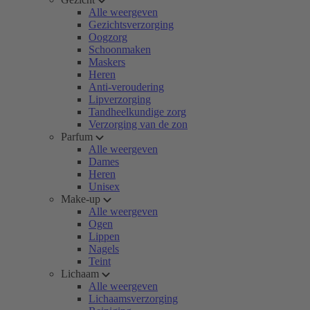
Alle weergeven
Gezichtsverzorging
Oogzorg
Schoonmaken
Maskers
Heren
Anti-veroudering
Lipverzorging
Tandheelkundige zorg
Verzorging van de zon
Parfum
Alle weergeven
Dames
Heren
Unisex
Make-up
Alle weergeven
Ogen
Lippen
Nagels
Teint
Lichaam
Alle weergeven
Lichaamsverzorging