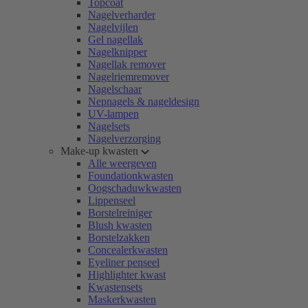
Topcoat
Nagelverharder
Nagelvijlen
Gel nagellak
Nagelknipper
Nagellak remover
Nagelriemremover
Nagelschaar
Nepnagels & nageldesign
UV-lampen
Nagelsets
Nagelverzorging
Make-up kwasten
Alle weergeven
Foundationkwasten
Oogschaduwkwasten
Lippenseel
Borstelreiniger
Blush kwasten
Borstelzakken
Concealerkwasten
Eyeliner penseel
Highlighter kwast
Kwastensets
Maskerkwasten