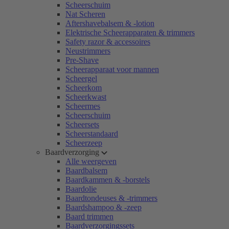
Scheerschuim
Nat Scheren
Aftershavebalsem & -lotion
Elektrische Scheerapparaten & trimmers
Safety razor & accessoires
Neustrimmers
Pre-Shave
Scheerapparaat voor mannen
Scheergel
Scheerkom
Scheerkwast
Scheermes
Scheerschuim
Scheersets
Scheerstandaard
Scheerzeep
Baardverzorging
Alle weergeven
Baardbalsem
Baardkammen & -borstels
Baardolie
Baardtondeuses & -trimmers
Baardshampoo & -zeep
Baard trimmen
Baardverzorgingssets