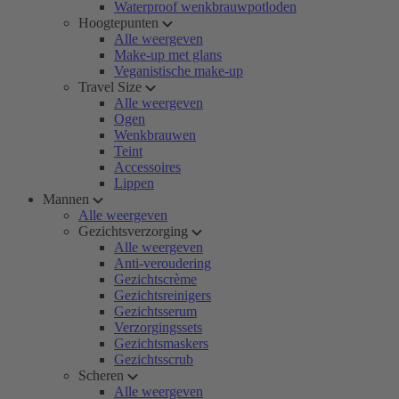
Waterproof wenkbrauwpotloden
Hoogtepunten
Alle weergeven
Make-up met glans
Veganistische make-up
Travel Size
Alle weergeven
Ogen
Wenkbrauwen
Teint
Accessoires
Lippen
Mannen
Alle weergeven
Gezichtsverzorging
Alle weergeven
Anti-veroudering
Gezichtscrème
Gezichtsreinigers
Gezichtsserum
Verzorgingssets
Gezichtsmaskers
Gezichtsscrub
Scheren
Alle weergeven