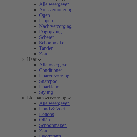
Alle weergeven
Anti-veroudering
Ogen
Lippen
Nachtverzorging
Dagopvang
Scheren
Schoonmaken
Tanden
Zon
Haar
Alle weergeven
Conditioner
Haarverzorging
Shampoo
Haarkleur
Styling
Lichaamsverzorging
Alle weergeven
Hand & Voet
Lotions
Oliën
Schoonmaken
Zon
Deodorants