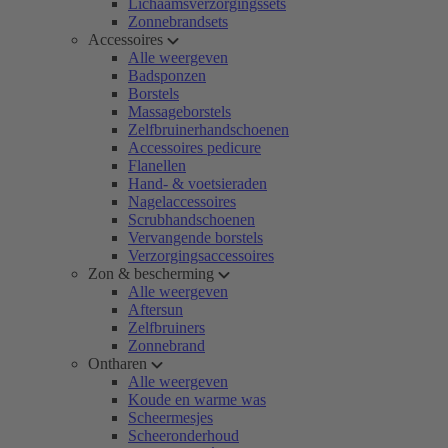
Lichaamsverzorgingssets
Zonnebrandsets
Accessoires
Alle weergeven
Badsponzen
Borstels
Massageborstels
Zelfbruinerhandschoenen
Accessoires pedicure
Flanellen
Hand- & voetsieraden
Nagelaccessoires
Scrubhandschoenen
Vervangende borstels
Verzorgingsaccessoires
Zon & bescherming
Alle weergeven
Aftersun
Zelfbruiners
Zonnebrand
Ontharen
Alle weergeven
Koude en warme was
Scheermesjes
Scheeronderhoud