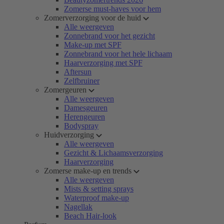
Zomerse must-haves voor hem
Zomerverzorging voor de huid
Alle weergeven
Zonnebrand voor het gezicht
Make-up met SPF
Zonnebrand voor het hele lichaam
Haarverzorging met SPF
Aftersun
Zelfbruiner
Zomergeuren
Alle weergeven
Damesgeuren
Herengeuren
Bodyspray
Huidverzorging
Alle weergeven
Gezicht & Lichaamsverzorging
Haarverzorging
Zomerse make-up en trends
Alle weergeven
Mists & setting sprays
Waterproof make-up
Nagellak
Beach Hair-look