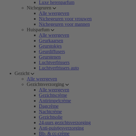
Luxe herenparfum
Nichegeuren
Alle weergeven
Nichegeuren voor vrouwen
Nichegeuren voor mannen
Huisparfum
Alle weergeven
Geurkaarsen
Geurstokjes
Geurdiffusers
Geurstenen
Luchtverfrissers
Luchtverfrissers auto
Gezicht
Alle weergeven
Gezichtsverzorging
Alle weergeven
Gezichtscrème
Antirimpelcrème
Dagcrème
Nachtcrème
Gezichtsolie
24-uurs gezichtsverzorging
Anti-puistjesverzorging
Bb- & cc-crème