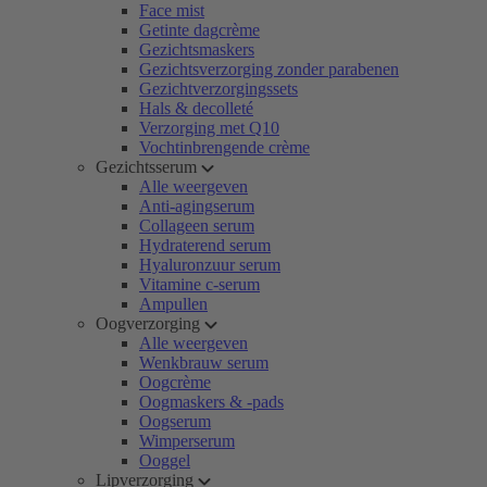
Face mist
Getinte dagcrème
Gezichtsmaskers
Gezichtsverzorging zonder parabenen
Gezichtverzorgingssets
Hals & decolleté
Verzorging met Q10
Vochtinbrengende crème
Gezichtsserum
Alle weergeven
Anti-agingserum
Collageen serum
Hydraterend serum
Hyaluronzuur serum
Vitamine c-serum
Ampullen
Oogverzorging
Alle weergeven
Wenkbrauw serum
Oogcrème
Oogmaskers & -pads
Oogserum
Wimperserum
Ooggel
Lipverzorging