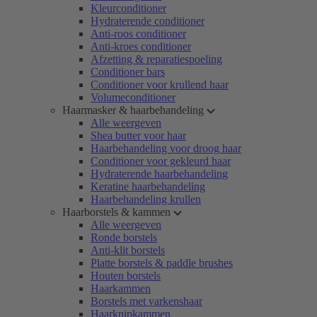
Kleurconditioner
Hydraterende conditioner
Anti-roos conditioner
Anti-kroes conditioner
Afzetting & reparatiespoeling
Conditioner bars
Conditioner voor krullend haar
Volumeconditioner
Haarmasker & haarbehandeling
Alle weergeven
Shea butter voor haar
Haarbehandeling voor droog haar
Conditioner voor gekleurd haar
Hydraterende haarbehandeling
Keratine haarbehandeling
Haarbehandeling krullen
Haarborstels & kammen
Alle weergeven
Ronde borstels
Anti-klit borstels
Platte borstels & paddle brushes
Houten borstels
Haarkammen
Borstels met varkenshaar
Haarknipkammen