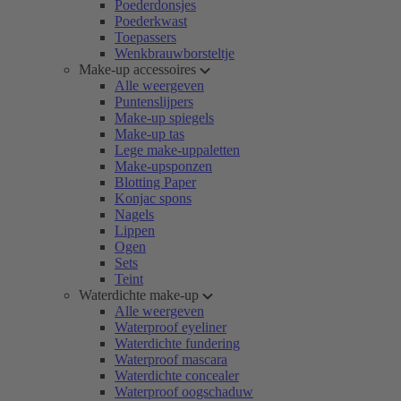
Poederdonsjes
Poederkwast
Toepassers
Wenkbrauwborsteltje
Make-up accessoires
Alle weergeven
Puntenslijpers
Make-up spiegels
Make-up tas
Lege make-uppaletten
Make-upsponzen
Blotting Paper
Konjac spons
Nagels
Lippen
Ogen
Sets
Teint
Waterdichte make-up
Alle weergeven
Waterproof eyeliner
Waterdichte fundering
Waterproof mascara
Waterdichte concealer
Waterproof oogschaduw