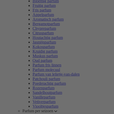
Bloemig parfum
Fruitig parfum
Fris parfum
Appelparfum
Aromatisch parfum
Bergamotparfum
Chypreparfum
Citrusparfum
Houtachtig parfum
Jasmijnparfum
Kokosparfum
Kruidig parfum
Muskus parfum
Oud parfum
Parfum fris linnen
Parfum molecuul
Parfum van lelietje-van-dalen
Patchouli parfum
Poederachtig parfum
Rozenparfum
Sandelhoutparfum
Vanilleparfum
Vetiverparfum
Viooltjesparfum
Parfum per seizoen