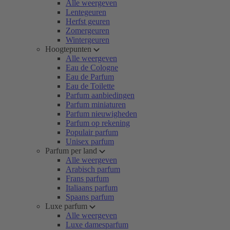
Alle weergeven
Lentegeuren
Herfst geuren
Zomergeuren
Wintergeuren
Hoogtepunten
Alle weergeven
Eau de Cologne
Eau de Parfum
Eau de Toilette
Parfum aanbiedingen
Parfum miniaturen
Parfum nieuwigheden
Parfum op rekening
Populair parfum
Unisex parfum
Parfum per land
Alle weergeven
Arabisch parfum
Frans parfum
Italiaans parfum
Spaans parfum
Luxe parfum
Alle weergeven
Luxe damesparfum