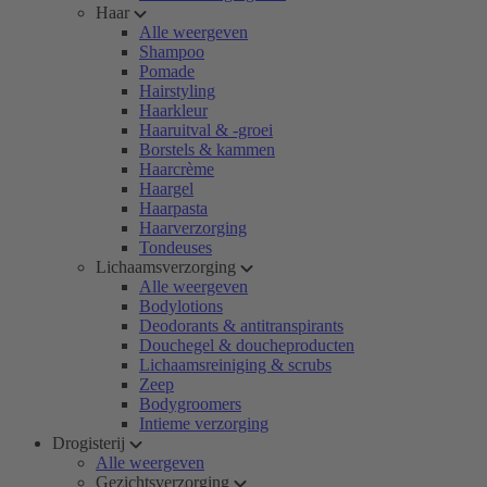
Haar
Alle weergeven
Shampoo
Pomade
Hairstyling
Haarkleur
Haaruitval & -groei
Borstels & kammen
Haarcrème
Haargel
Haarpasta
Haarverzorging
Tondeuses
Lichaamsverzorging
Alle weergeven
Bodylotions
Deodorants & antitranspirants
Douchegel & doucheproducten
Lichaamsreiniging & scrubs
Zeep
Bodygroomers
Intieme verzorging
Drogisterij
Alle weergeven
Gezichtsverzorging