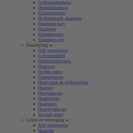
Antiroosshampoo
Herstelshampoo
Kleurshampoo
Hydraterende shampoo
Shampoo bars
Haarzeep
Krulshampoo
Shampoo-sets
Haarstyling
Alle weergeven
Schuimmiddel
Hittebescherming
Haarwax
Styling spray
Uitgroeispray
Haarcrème & stylingcrème
Haargel
Haarmascara
Haarpoeder
Haarspray
Haarstyling-set
Sea salt spray
Leave-in verzorging
Alle weergeven
Haarolie