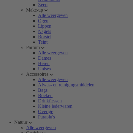
Zeep
Make-up
Alle weergeven
Ogen
Lippen
Nagels
Borstel
Teint
Parfum
Alle weergeven
Dames
Heren
Unisex
Accessoires
Alle weergeven
Afwas- en reinigingsmiddelen
Bags
Boeken
Drinkflessen
Kleine lederwaren
Overige
Paraplu's
Natuur
Alle weergeven
Gezicht