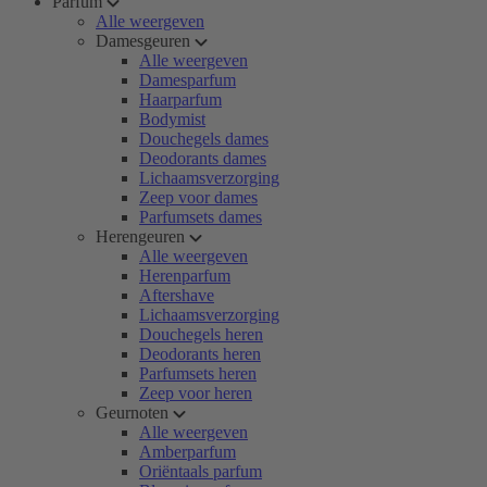
Parfum
Alle weergeven
Damesgeuren
Alle weergeven
Damesparfum
Haarparfum
Bodymist
Douchegels dames
Deodorants dames
Lichaamsverzorging
Zeep voor dames
Parfumsets dames
Herengeuren
Alle weergeven
Herenparfum
Aftershave
Lichaamsverzorging
Douchegels heren
Deodorants heren
Parfumsets heren
Zeep voor heren
Geurnoten
Alle weergeven
Amberparfum
Oriëntaals parfum