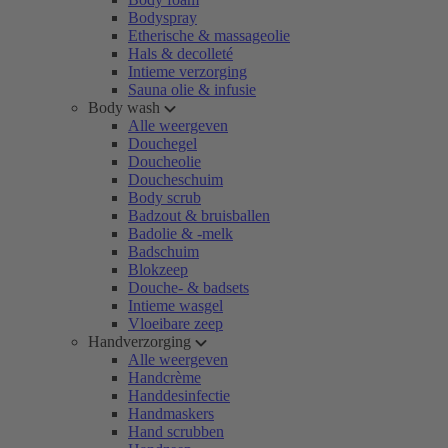
Bodyspray
Etherische & massageolie
Hals & decolleté
Intieme verzorging
Sauna olie & infusie
Body wash
Alle weergeven
Douchegel
Doucheolie
Doucheschuim
Body scrub
Badzout & bruisballen
Badolie & -melk
Badschuim
Blokzeep
Douche- & badsets
Intieme wasgel
Vloeibare zeep
Handverzorging
Alle weergeven
Handcrème
Handdesinfectie
Handmaskers
Hand scrubben