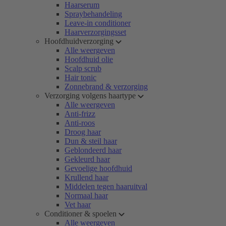
Haarserum
Spraybehandeling
Leave-in conditioner
Haarverzorgingsset
Hoofdhuidverzorging
Alle weergeven
Hoofdhuid olie
Scalp scrub
Hair tonic
Zonnebrand & verzorging
Verzorging volgens haartype
Alle weergeven
Anti-frizz
Anti-roos
Droog haar
Dun & steil haar
Geblondeerd haar
Gekleurd haar
Gevoelige hoofdhuid
Krullend haar
Middelen tegen haaruitval
Normaal haar
Vet haar
Conditioner & spoelen
Alle weergeven