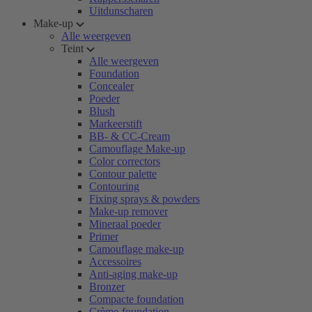
Uitdunscharen
Make-up
Alle weergeven
Teint
Alle weergeven
Foundation
Concealer
Poeder
Blush
Markeerstift
BB- & CC-Cream
Camouflage Make-up
Color correctors
Contour palette
Contouring
Fixing sprays & powders
Make-up remover
Mineraal poeder
Primer
Camouflage make-up
Accessoires
Anti-aging make-up
Bronzer
Compacte foundation
Crème-foundation