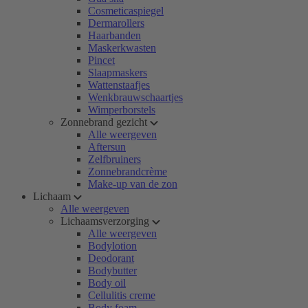
Cosmeticaspiegel
Dermarollers
Haarbanden
Maskerkwasten
Pincet
Slaapmaskers
Wattenstaafjes
Wenkbrauwschaartjes
Wimperborstels
Zonnebrand gezicht
Alle weergeven
Aftersun
Zelfbruiners
Zonnebrandcrème
Make-up van de zon
Lichaam
Alle weergeven
Lichaamsverzorging
Alle weergeven
Bodylotion
Deodorant
Bodybutter
Body oil
Cellulitis creme
Body foam