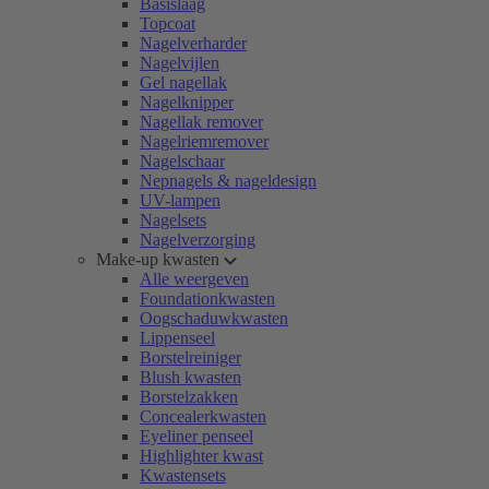
Basislaag
Topcoat
Nagelverharder
Nagelvijlen
Gel nagellak
Nagelknipper
Nagellak remover
Nagelriemremover
Nagelschaar
Nepnagels & nageldesign
UV-lampen
Nagelsets
Nagelverzorging
Make-up kwasten
Alle weergeven
Foundationkwasten
Oogschaduwkwasten
Lippenseel
Borstelreiniger
Blush kwasten
Borstelzakken
Concealerkwasten
Eyeliner penseel
Highlighter kwast
Kwastensets