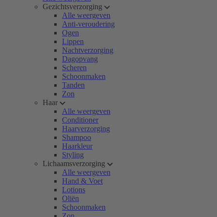
Gezichtsverzorging
Alle weergeven
Anti-veroudering
Ogen
Lippen
Nachtverzorging
Dagopvang
Scheren
Schoonmaken
Tanden
Zon
Haar
Alle weergeven
Conditioner
Haarverzorging
Shampoo
Haarkleur
Styling
Lichaamsverzorging
Alle weergeven
Hand & Voet
Lotions
Oliën
Schoonmaken
Zon