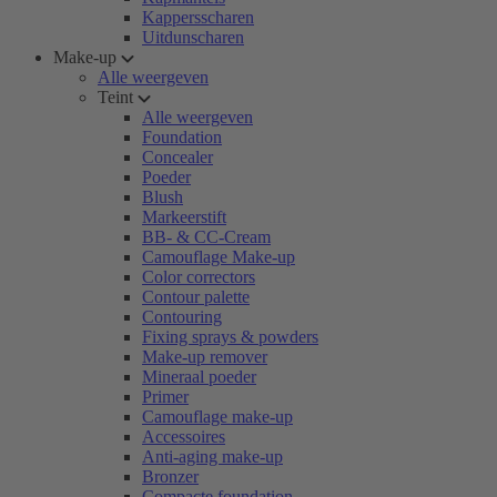
Kappersscharen
Uitdunscharen
Make-up
Alle weergeven
Teint
Alle weergeven
Foundation
Concealer
Poeder
Blush
Markeerstift
BB- & CC-Cream
Camouflage Make-up
Color correctors
Contour palette
Contouring
Fixing sprays & powders
Make-up remover
Mineraal poeder
Primer
Camouflage make-up
Accessoires
Anti-aging make-up
Bronzer
Compacte foundation