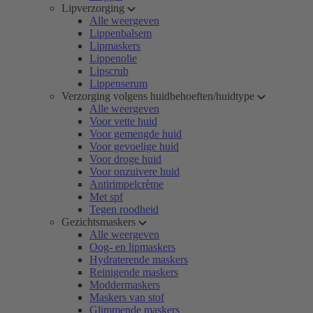
Lipverzorging
Alle weergeven
Lippenbalsem
Lipmaskers
Lippenolie
Lipscrub
Lippenserum
Verzorging volgens huidbehoeften/huidtype
Alle weergeven
Voor vette huid
Voor gemengde huid
Voor gevoelige huid
Voor droge huid
Voor onzuivere huid
Antirimpelcrème
Met spf
Tegen roodheid
Gezichtsmaskers
Alle weergeven
Oog- en lipmaskers
Hydraterende maskers
Reinigende maskers
Moddermaskers
Maskers van stof
Glimmende maskers