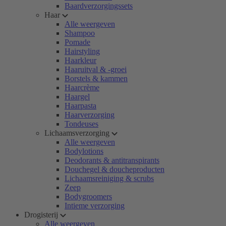
Baardverzorgingssets
Haar
Alle weergeven
Shampoo
Pomade
Hairstyling
Haarkleur
Haaruitval & -groei
Borstels & kammen
Haarcrème
Haargel
Haarpasta
Haarverzorging
Tondeuses
Lichaamsverzorging
Alle weergeven
Bodylotions
Deodorants & antitranspirants
Douchegel & doucheproducten
Lichaamsreiniging & scrubs
Zeep
Bodygroomers
Intieme verzorging
Drogisterij
Alle weergeven