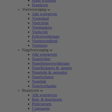
Hand scrubben
Handzeep
Voetverzorging
Alle weergeven
Voetenbad
Voetcrème
Voetmaskers
Voetscrub
Eeltverwijderaars
Voetgezondheid
Voetspray
Nagelverzorging
Alle weergeven
Nagelvijlen
Nagelriemverwijderaars
Nagelknippers & -tangen
Nagelolie & -penselen
Nagelscharen
Nagellak
Nagelverharder
Beautysets
Alle weergeven
Bad- & douchesets
Pedicuresets
Cadeausets