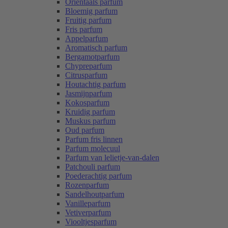
Oriëntaals parfum
Bloemig parfum
Fruitig parfum
Fris parfum
Appelparfum
Aromatisch parfum
Bergamotparfum
Chypreparfum
Citrusparfum
Houtachtig parfum
Jasmijnparfum
Kokosparfum
Kruidig parfum
Muskus parfum
Oud parfum
Parfum fris linnen
Parfum molecuul
Parfum van lelietje-van-dalen
Patchouli parfum
Poederachtig parfum
Rozenparfum
Sandelhoutparfum
Vanilleparfum
Vetiverparfum
Viooltjesparfum