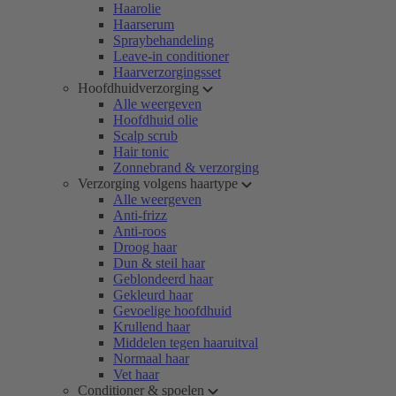
Haarolie
Haarserum
Spraybehandeling
Leave-in conditioner
Haarverzorgingsset
Hoofdhuidverzorging
Alle weergeven
Hoofdhuid olie
Scalp scrub
Hair tonic
Zonnebrand & verzorging
Verzorging volgens haartype
Alle weergeven
Anti-frizz
Anti-roos
Droog haar
Dun & steil haar
Geblondeerd haar
Gekleurd haar
Gevoelige hoofdhuid
Krullend haar
Middelen tegen haaruitval
Normaal haar
Vet haar
Conditioner & spoelen