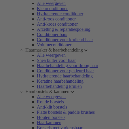
Alle weergeven
Kleurconditioner
Hydraterende conditioner
Anti-roos conditioner
Anti-kroes conditioner
Afzetting & reparatiespoeling
Conditioner bars
Conditioner voor krullend haar
Volumeconditioner
Haarmasker & haarbehandeling
Alle weergeven
Shea butter voor haar
Haarbehandeling voor droog haar
Conditioner voor gekleurd haar
Hydraterende haarbehandeling
Keratine haarbehandeling
Haarbehandeling krullen
Haarborstels & kammen
Alle weergeven
Ronde borstels
Anti-klit borstels
Platte borstels & paddle brushes
Houten borstels
Haarkammen
Borstels met varkenshaar