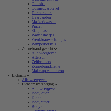
Gua sha
Cosmeticaspiegel
Dermarollers
Haarbanden
Maskerkwasten
Pincet
Slaapmaskers
Wattenstaafjes
Wenkbrauwschaartjes
Wimperborstels
Zonnebrand gezicht
Alle weergeven
Aftersun
Zelfbruiners
Zonnebrandcrème
Make-up van de zon
Lichaam
Alle weergeven
Lichaamsverzorging
Alle weergeven
Bodylotion
Deodorant
Bodybutter
Body oil
Cellulitis creme