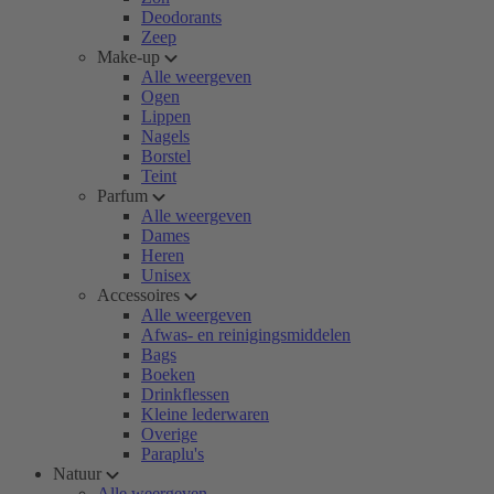
Deodorants
Zeep
Make-up
Alle weergeven
Ogen
Lippen
Nagels
Borstel
Teint
Parfum
Alle weergeven
Dames
Heren
Unisex
Accessoires
Alle weergeven
Afwas- en reinigingsmiddelen
Bags
Boeken
Drinkflessen
Kleine lederwaren
Overige
Paraplu's
Natuur
Alle weergeven