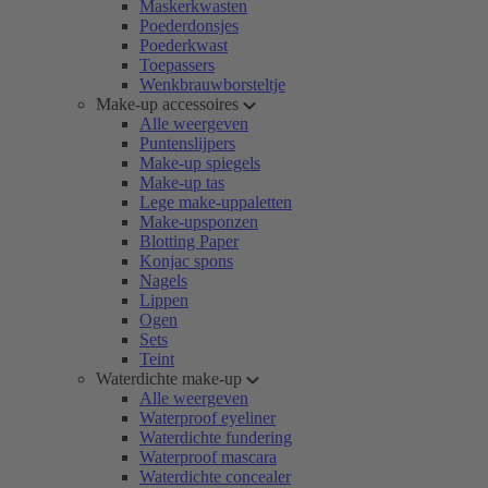
Maskerkwasten
Poederdonsjes
Poederkwast
Toepassers
Wenkbrauwborsteltje
Make-up accessoires
Alle weergeven
Puntenslijpers
Make-up spiegels
Make-up tas
Lege make-uppaletten
Make-upsponzen
Blotting Paper
Konjac spons
Nagels
Lippen
Ogen
Sets
Teint
Waterdichte make-up
Alle weergeven
Waterproof eyeliner
Waterdichte fundering
Waterproof mascara
Waterdichte concealer