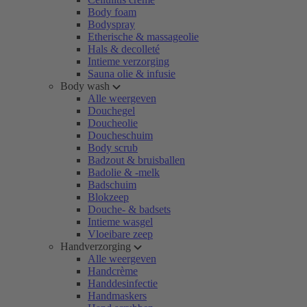
Body foam
Bodyspray
Etherische & massageolie
Hals & decolleté
Intieme verzorging
Sauna olie & infusie
Body wash
Alle weergeven
Douchegel
Doucheolie
Doucheschuim
Body scrub
Badzout & bruisballen
Badolie & -melk
Badschuim
Blokzeep
Douche- & badsets
Intieme wasgel
Vloeibare zeep
Handverzorging
Alle weergeven
Handcrème
Handdesinfectie
Handmaskers