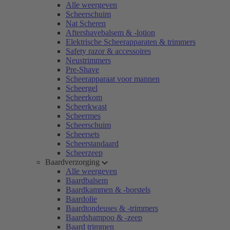
Alle weergeven
Scheerschuim
Nat Scheren
Aftershavebalsem & -lotion
Elektrische Scheerapparaten & trimmers
Safety razor & accessoires
Neustrimmers
Pre-Shave
Scheerapparaat voor mannen
Scheergel
Scheerkom
Scheerkwast
Scheermes
Scheerschuim
Scheersets
Scheerstandaard
Scheerzeep
Baardverzorging
Alle weergeven
Baardbalsem
Baardkammen & -borstels
Baardolie
Baardtondeuses & -trimmers
Baardshampoo & -zeep
Baard trimmen