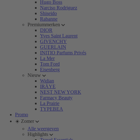
Hugo Boss
Narciso Rodriguez
Shiseido
Rabanne
Premiummerken
DIOR
Yves Saint Laurent
GIVENCHY
GUERLAIN
INITIO Parfums Privés
La Mer
Tom Ford
Eisenberg
Nieuw
Widian
IRÄYE
NEST NEW YORK
Farmacy Beauty
La Prairie
TYPEBEA
Promo
☀️ Zomer
Alle weergeven
Highlights
Travel Essentials