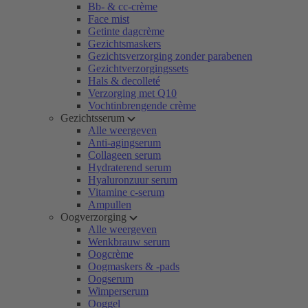
Bb- & cc-crème
Face mist
Getinte dagcrème
Gezichtsmaskers
Gezichtsverzorging zonder parabenen
Gezichtverzorgingssets
Hals & decolleté
Verzorging met Q10
Vochtinbrengende crème
Gezichtsserum
Alle weergeven
Anti-agingserum
Collageen serum
Hydraterend serum
Hyaluronzuur serum
Vitamine c-serum
Ampullen
Oogverzorging
Alle weergeven
Wenkbrauw serum
Oogcrème
Oogmaskers & -pads
Oogserum
Wimperserum
Ooggel