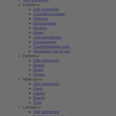
Gezicht
Alle weergeven
Gezichtsverzorging
Oogzorg
Schoonmaken
Maskers
Heren
Anti-veroudering
Lipverzorging
Tandheelkundige zorg
Verzorging van de zon
Parfum
Alle weergeven
Dames
Heren
Unisex
Make-up
Alle weergeven
Ogen
Lippen
Nagels
Teint
Lichaam
Alle weergeven