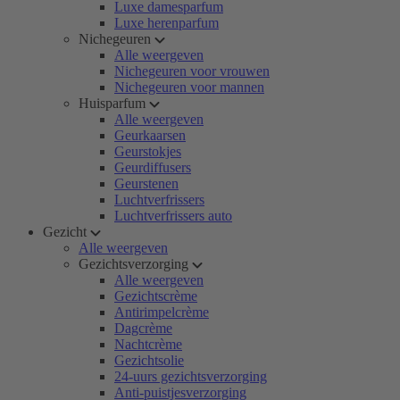
Luxe damesparfum
Luxe herenparfum
Nichegeuren
Alle weergeven
Nichegeuren voor vrouwen
Nichegeuren voor mannen
Huisparfum
Alle weergeven
Geurkaarsen
Geurstokjes
Geurdiffusers
Geurstenen
Luchtverfrissers
Luchtverfrissers auto
Gezicht
Alle weergeven
Gezichtsverzorging
Alle weergeven
Gezichtscrème
Antirimpelcrème
Dagcrème
Nachtcrème
Gezichtsolie
24-uurs gezichtsverzorging
Anti-puistjesverzorging