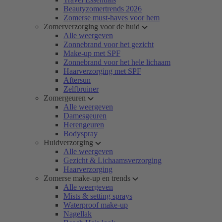
Beautyzomertrends 2026
Zomerse must-haves voor hem
Zomerverzorging voor de huid
Alle weergeven
Zonnebrand voor het gezicht
Make-up met SPF
Zonnebrand voor het hele lichaam
Haarverzorging met SPF
Aftersun
Zelfbruiner
Zomergeuren
Alle weergeven
Damesgeuren
Herengeuren
Bodyspray
Huidverzorging
Alle weergeven
Gezicht & Lichaamsverzorging
Haarverzorging
Zomerse make-up en trends
Alle weergeven
Mists & setting sprays
Waterproof make-up
Nagellak