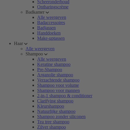
Scheeronderhoud
Ontharingscrème
Badkamer
Alle weergeven
Badaccessoires
Badjassen
Handdoeken
Make-uptassen
Haar
Alle weergeven
Shampoo
Alle weergeven
Keratine shampoo
Pre-Shampoo
Arganolie shampoo
Verzachtende shampoo
Shampoo voor volume
Shampoo voor mannen
2-in-1 shampoo & conditioner
Clarifying shampoo
Kleurshampoo
Natuurlijke shampoo
Shampoo zonder siliconen
Tea tree shampoo
Zilver shampoo