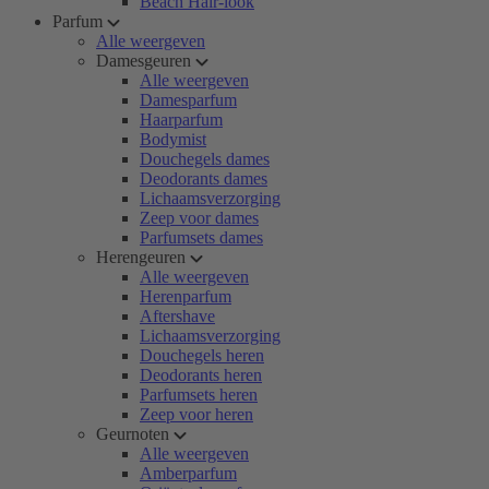
Beach Hair-look
Parfum
Alle weergeven
Damesgeuren
Alle weergeven
Damesparfum
Haarparfum
Bodymist
Douchegels dames
Deodorants dames
Lichaamsverzorging
Zeep voor dames
Parfumsets dames
Herengeuren
Alle weergeven
Herenparfum
Aftershave
Lichaamsverzorging
Douchegels heren
Deodorants heren
Parfumsets heren
Zeep voor heren
Geurnoten
Alle weergeven
Amberparfum