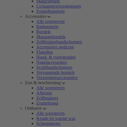
Manicuresets
Lichaamsverzorgingssets
Zonnebrandsets
Accessoires
Alle weergeven
Badsponzen
Borstels
Massageborstels
Zelfbruinerhandschoenen
Accessoires pedicure
Flanellen
Hand- & voetsieraden
Nagelaccessoires
Scrubhandschoenen
Vervangende borstels
Verzorgingsaccessoires
Zon & bescherming
Alle weergeven
Aftersun
Zelfbruiners
Zonnebrand
Ontharen
Alle weergeven
Koude en warme was
Scheermesjes