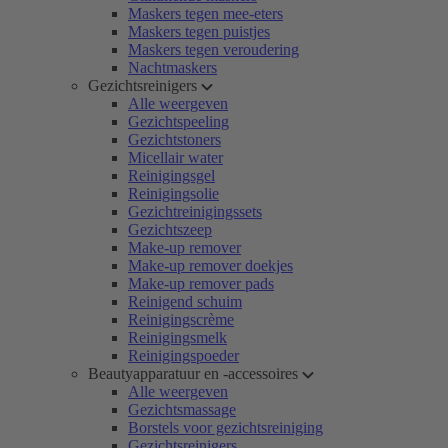
Maskers tegen mee-eters
Maskers tegen puistjes
Maskers tegen veroudering
Nachtmaskers
Gezichtsreinigers
Alle weergeven
Gezichtspeeling
Gezichtstoners
Micellair water
Reinigingsgel
Reinigingsolie
Gezichtreinigingssets
Gezichtszeep
Make-up remover
Make-up remover doekjes
Make-up remover pads
Reinigend schuim
Reinigingscrème
Reinigingsmelk
Reinigingspoeder
Beautyapparatuur en -accessoires
Alle weergeven
Gezichtsmassage
Borstels voor gezichtsreiniging
Gezichtsreinigers