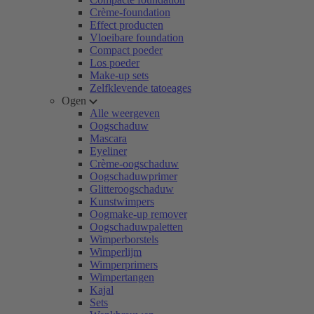
Crème-foundation
Effect producten
Vloeibare foundation
Compact poeder
Los poeder
Make-up sets
Zelfklevende tatoeages
Ogen
Alle weergeven
Oogschaduw
Mascara
Eyeliner
Crème-oogschaduw
Oogschaduwprimer
Glitteroogschaduw
Kunstwimpers
Oogmake-up remover
Oogschaduwpaletten
Wimperborstels
Wimperlijm
Wimperprimers
Wimpertangen
Kajal
Sets