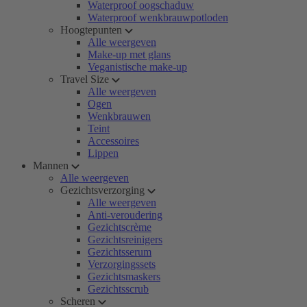
Waterproof oogschaduw
Waterproof wenkbrauwpotloden
Hoogtepunten
Alle weergeven
Make-up met glans
Veganistische make-up
Travel Size
Alle weergeven
Ogen
Wenkbrauwen
Teint
Accessoires
Lippen
Mannen
Alle weergeven
Gezichtsverzorging
Alle weergeven
Anti-veroudering
Gezichtscrème
Gezichtsreinigers
Gezichtsserum
Verzorgingssets
Gezichtsmaskers
Gezichtsscrub
Scheren