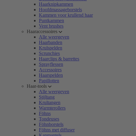
Haarknipkammen
Hoofdmassageborstels
Kammen voor krullend haar
Puntkammen
Vent brushes
Haaraccessoires
Alle weergeven
Haarbanden
Krulspelden
Scrunchies
Haarclips & barrettes
Sprayflessen
Accessoires
Haarspelden
Papillotten
Haar-tools
Alle weergeven
Stijltang
Krultangen
Warmterollers
Föhns
Tondeuses
Föhnborstels
Föhns met diffuser
Kapmantels