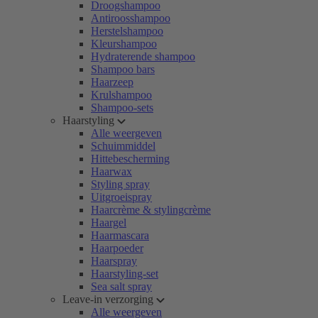
Droogshampoo
Antiroosshampoo
Herstelshampoo
Kleurshampoo
Hydraterende shampoo
Shampoo bars
Haarzeep
Krulshampoo
Shampoo-sets
Haarstyling
Alle weergeven
Schuimmiddel
Hittebescherming
Haarwax
Styling spray
Uitgroeispray
Haarcrème & stylingcrème
Haargel
Haarmascara
Haarpoeder
Haarspray
Haarstyling-set
Sea salt spray
Leave-in verzorging
Alle weergeven