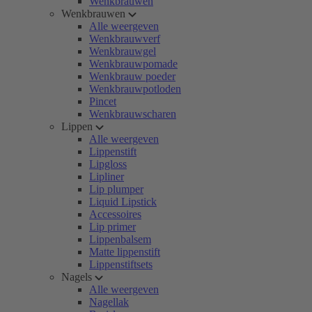
Wenkbrauwen
Wenkbrauwen
Alle weergeven
Wenkbrauwverf
Wenkbrauwgel
Wenkbrauwpomade
Wenkbrauw poeder
Wenkbrauwpotloden
Pincet
Wenkbrauwscharen
Lippen
Alle weergeven
Lippenstift
Lipgloss
Lipliner
Lip plumper
Liquid Lipstick
Accessoires
Lip primer
Lippenbalsem
Matte lippenstift
Lippenstiftsets
Nagels
Alle weergeven
Nagellak