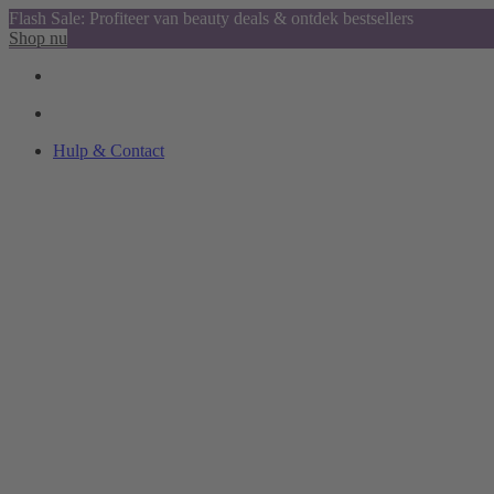
Flash Sale: Profiteer van beauty deals & ontdek bestsellers
Shop nu
Hulp & Contact