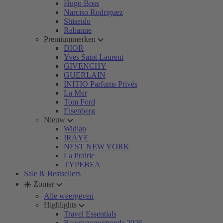
Hugo Boss
Narciso Rodriguez
Shiseido
Rabanne
Premiummerken
DIOR
Yves Saint Laurent
GIVENCHY
GUERLAIN
INITIO Parfums Privés
La Mer
Tom Ford
Eisenberg
Nieuw
Widian
IRÄYE
NEST NEW YORK
La Prairie
TYPEBEA
Sale & Bestsellers
☀️ Zomer
Alle weergeven
Highlights
Travel Essentials
Beautyzomertrends 2026