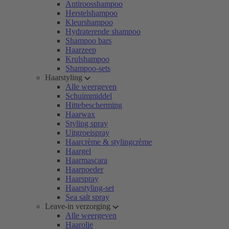
Antiroosshampoo
Herstelshampoo
Kleurshampoo
Hydraterende shampoo
Shampoo bars
Haarzeep
Krulshampoo
Shampoo-sets
Haarstyling
Alle weergeven
Schuimmiddel
Hittebescherming
Haarwax
Styling spray
Uitgroeispray
Haarcrème & stylingcrème
Haargel
Haarmascara
Haarpoeder
Haarspray
Haarstyling-set
Sea salt spray
Leave-in verzorging
Alle weergeven
Haarolie