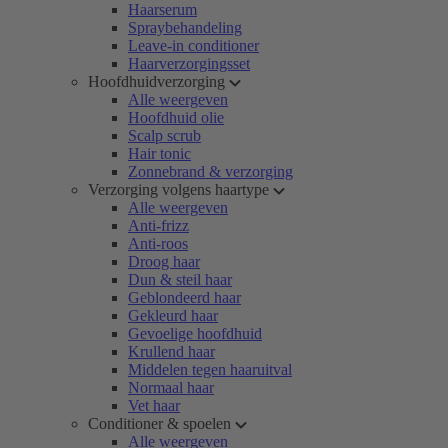
Haarserum
Spraybehandeling
Leave-in conditioner
Haarverzorgingsset
Hoofdhuidverzorging
Alle weergeven
Hoofdhuid olie
Scalp scrub
Hair tonic
Zonnebrand & verzorging
Verzorging volgens haartype
Alle weergeven
Anti-frizz
Anti-roos
Droog haar
Dun & steil haar
Geblondeerd haar
Gekleurd haar
Gevoelige hoofdhuid
Krullend haar
Middelen tegen haaruitval
Normaal haar
Vet haar
Conditioner & spoelen
Alle weergeven