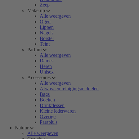
Zeep
Make-up
Alle weergeven
Ogen
Lippen
Nagels
Borstel
Teint
Parfum
Alle weergeven
Dames
Heren
Unisex
Accessoires
Alle weergeven
Afwas- en reinigingsmiddelen
Bags
Boeken
Drinkflessen
Kleine lederwaren
Overige
Paraplu's
Natuur
Alle weergeven
Gezicht