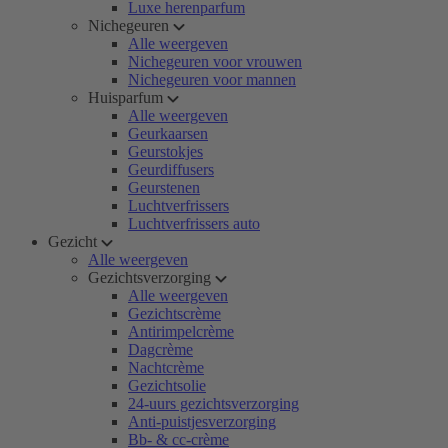
Luxe herenparfum
Nichegeuren
Alle weergeven
Nichegeuren voor vrouwen
Nichegeuren voor mannen
Huisparfum
Alle weergeven
Geurkaarsen
Geurstokjes
Geurdiffusers
Geurstenen
Luchtverfrissers
Luchtverfrissers auto
Gezicht
Alle weergeven
Gezichtsverzorging
Alle weergeven
Gezichtscrème
Antirimpelcrème
Dagcrème
Nachtcrème
Gezichtsolie
24-uurs gezichtsverzorging
Anti-puistjesverzorging
Bb- & cc-crème