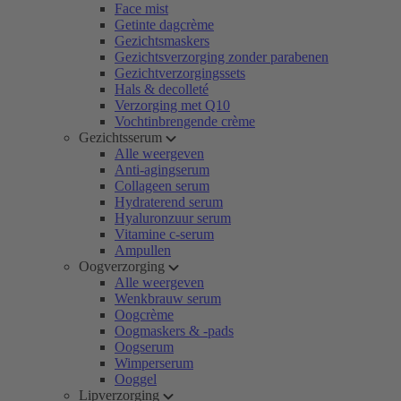
Face mist
Getinte dagcrème
Gezichtsmaskers
Gezichtsverzorging zonder parabenen
Gezichtverzorgingssets
Hals & decolleté
Verzorging met Q10
Vochtinbrengende crème
Gezichtsserum
Alle weergeven
Anti-agingserum
Collageen serum
Hydraterend serum
Hyaluronzuur serum
Vitamine c-serum
Ampullen
Oogverzorging
Alle weergeven
Wenkbrauw serum
Oogcrème
Oogmaskers & -pads
Oogserum
Wimperserum
Ooggel
Lipverzorging