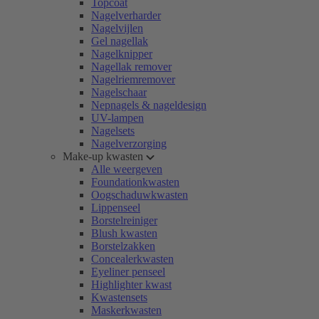
Topcoat
Nagelverharder
Nagelvijlen
Gel nagellak
Nagelknipper
Nagellak remover
Nagelriemremover
Nagelschaar
Nepnagels & nageldesign
UV-lampen
Nagelsets
Nagelverzorging
Make-up kwasten
Alle weergeven
Foundationkwasten
Oogschaduwkwasten
Lippenseel
Borstelreiniger
Blush kwasten
Borstelzakken
Concealerkwasten
Eyeliner penseel
Highlighter kwast
Kwastensets
Maskerkwasten