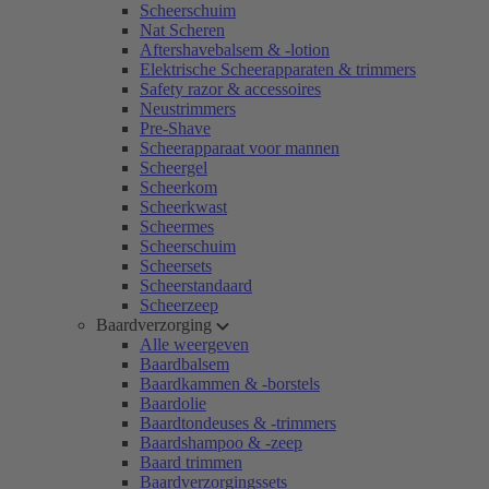
Scheerschuim
Nat Scheren
Aftershavebalsem & -lotion
Elektrische Scheerapparaten & trimmers
Safety razor & accessoires
Neustrimmers
Pre-Shave
Scheerapparaat voor mannen
Scheergel
Scheerkom
Scheerkwast
Scheermes
Scheerschuim
Scheersets
Scheerstandaard
Scheerzeep
Baardverzorging
Alle weergeven
Baardbalsem
Baardkammen & -borstels
Baardolie
Baardtondeuses & -trimmers
Baardshampoo & -zeep
Baard trimmen
Baardverzorgingssets