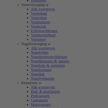
Handzeep
Voetverzorging
Alle weergeven
Voetenbad
Voetcrème
Voetmaskers
Voetscrub
Eeltverwijderaars
Voetgezondheid
Voetspray
Nagelverzorging
Alle weergeven
Nagelvijlen
Nagelriemverwijderaars
Nagelknippers & -tangen
Nagelolie & -penselen
Nagelscharen
Nagellak
Nagelverharder
Beautysets
Alle weergeven
Bad- & douchesets
Pedicuresets
Cadeausets
Manicuresets