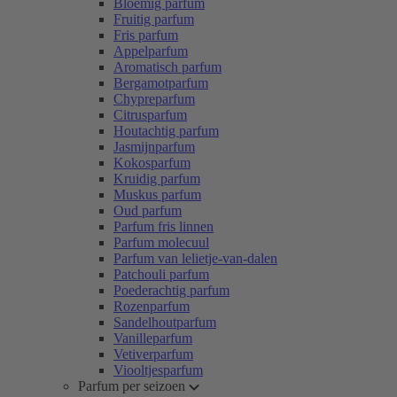
Bloemig parfum
Fruitig parfum
Fris parfum
Appelparfum
Aromatisch parfum
Bergamotparfum
Chypreparfum
Citrusparfum
Houtachtig parfum
Jasmijnparfum
Kokosparfum
Kruidig parfum
Muskus parfum
Oud parfum
Parfum fris linnen
Parfum molecuul
Parfum van lelietje-van-dalen
Patchouli parfum
Poederachtig parfum
Rozenparfum
Sandelhoutparfum
Vanilleparfum
Vetiverparfum
Viooltjesparfum
Parfum per seizoen