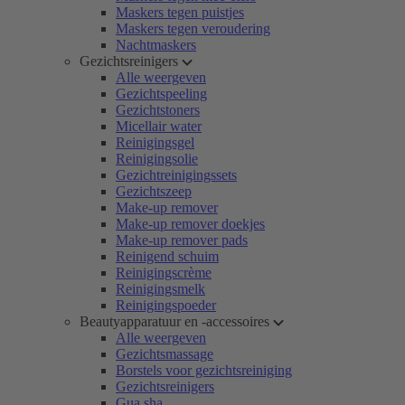
Maskers tegen puistjes
Maskers tegen veroudering
Nachtmaskers
Gezichtsreinigers
Alle weergeven
Gezichtspeeling
Gezichtstoners
Micellair water
Reinigingsgel
Reinigingsolie
Gezichtreinigingssets
Gezichtszeep
Make-up remover
Make-up remover doekjes
Make-up remover pads
Reinigend schuim
Reinigingscrème
Reinigingsmelk
Reinigingspoeder
Beautyapparatuur en -accessoires
Alle weergeven
Gezichtsmassage
Borstels voor gezichtsreiniging
Gezichtsreinigers
Gua sha