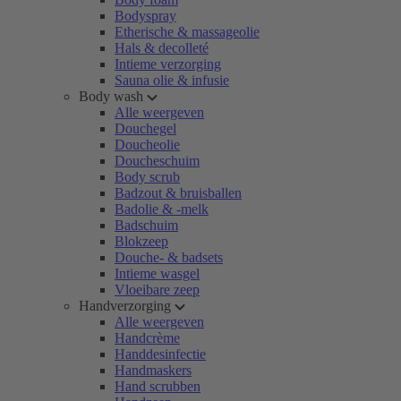
Bodyspray
Etherische & massageolie
Hals & decolleté
Intieme verzorging
Sauna olie & infusie
Body wash
Alle weergeven
Douchegel
Doucheolie
Doucheschuim
Body scrub
Badzout & bruisballen
Badolie & -melk
Badschuim
Blokzeep
Douche- & badsets
Intieme wasgel
Vloeibare zeep
Handverzorging
Alle weergeven
Handcrème
Handdesinfectie
Handmaskers
Hand scrubben