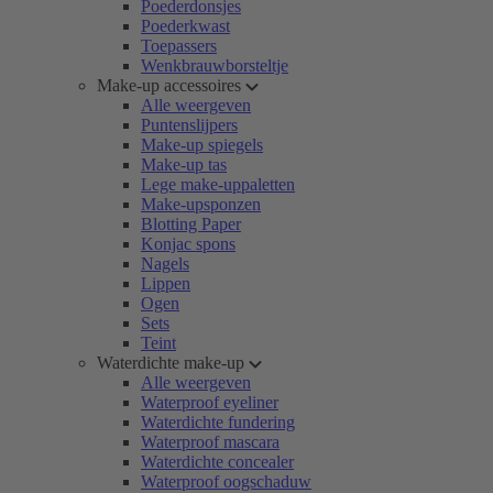
Poederdonsjes
Poederkwast
Toepassers
Wenkbrauwborsteltje
Make-up accessoires
Alle weergeven
Puntenslijpers
Make-up spiegels
Make-up tas
Lege make-uppaletten
Make-upsponzen
Blotting Paper
Konjac spons
Nagels
Lippen
Ogen
Sets
Teint
Waterdichte make-up
Alle weergeven
Waterproof eyeliner
Waterdichte fundering
Waterproof mascara
Waterdichte concealer
Waterproof oogschaduw