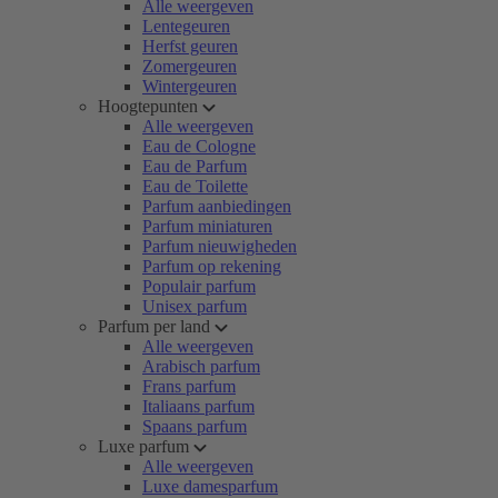
Alle weergeven
Lentegeuren
Herfst geuren
Zomergeuren
Wintergeuren
Hoogtepunten
Alle weergeven
Eau de Cologne
Eau de Parfum
Eau de Toilette
Parfum aanbiedingen
Parfum miniaturen
Parfum nieuwigheden
Parfum op rekening
Populair parfum
Unisex parfum
Parfum per land
Alle weergeven
Arabisch parfum
Frans parfum
Italiaans parfum
Spaans parfum
Luxe parfum
Alle weergeven
Luxe damesparfum