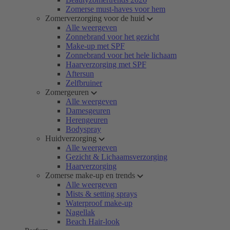
Zomerse must-haves voor hem
Zomerverzorging voor de huid
Alle weergeven
Zonnebrand voor het gezicht
Make-up met SPF
Zonnebrand voor het hele lichaam
Haarverzorging met SPF
Aftersun
Zelfbruiner
Zomergeuren
Alle weergeven
Damesgeuren
Herengeuren
Bodyspray
Huidverzorging
Alle weergeven
Gezicht & Lichaamsverzorging
Haarverzorging
Zomerse make-up en trends
Alle weergeven
Mists & setting sprays
Waterproof make-up
Nagellak
Beach Hair-look