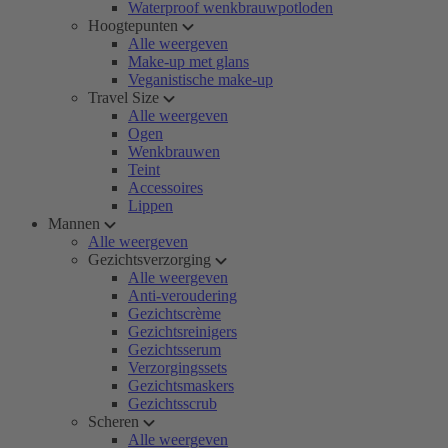
Waterproof wenkbrauwpotloden
Hoogtepunten
Alle weergeven
Make-up met glans
Veganistische make-up
Travel Size
Alle weergeven
Ogen
Wenkbrauwen
Teint
Accessoires
Lippen
Mannen
Alle weergeven
Gezichtsverzorging
Alle weergeven
Anti-veroudering
Gezichtscrème
Gezichtsreinigers
Gezichtsserum
Verzorgingssets
Gezichtsmaskers
Gezichtsscrub
Scheren
Alle weergeven