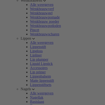
Wenkbrauwen
Alle weergeven
Wenkbrauwverf
Wenkbrauwgel
Wenkbrauwpomade
Wenkbrauw poeder
Wenkbrauwpotloden
Pincet
Wenkbrauwscharen
Lippen
Alle weergeven
Lippenstift
Lipgloss
Lipliner
Lip plumper
Liquid Lipstick
Accessoires
Lip primer
Lippenbalsem
Matte lippenstift
Lippenstiftsets
Nagels
Alle weergeven
Nagellak
Basislaag