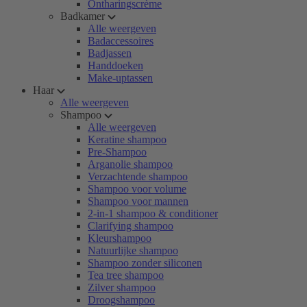
Ontharingscrème
Badkamer
Alle weergeven
Badaccessoires
Badjassen
Handdoeken
Make-uptassen
Haar
Alle weergeven
Shampoo
Alle weergeven
Keratine shampoo
Pre-Shampoo
Arganolie shampoo
Verzachtende shampoo
Shampoo voor volume
Shampoo voor mannen
2-in-1 shampoo & conditioner
Clarifying shampoo
Kleurshampoo
Natuurlijke shampoo
Shampoo zonder siliconen
Tea tree shampoo
Zilver shampoo
Droogshampoo