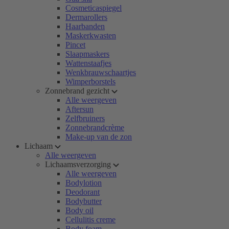
Cosmeticaspiegel
Dermarollers
Haarbanden
Maskerkwasten
Pincet
Slaapmaskers
Wattenstaafjes
Wenkbrauwschaartjes
Wimperborstels
Zonnebrand gezicht
Alle weergeven
Aftersun
Zelfbruiners
Zonnebrandcrème
Make-up van de zon
Lichaam
Alle weergeven
Lichaamsverzorging
Alle weergeven
Bodylotion
Deodorant
Bodybutter
Body oil
Cellulitis creme
Body foam