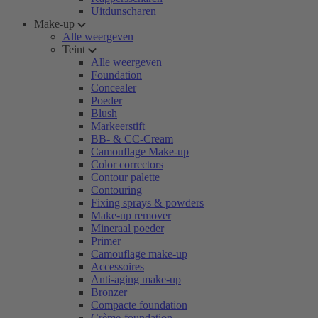
Uitdunscharen
Make-up
Alle weergeven
Teint
Alle weergeven
Foundation
Concealer
Poeder
Blush
Markeerstift
BB- & CC-Cream
Camouflage Make-up
Color correctors
Contour palette
Contouring
Fixing sprays & powders
Make-up remover
Mineraal poeder
Primer
Camouflage make-up
Accessoires
Anti-aging make-up
Bronzer
Compacte foundation
Crème-foundation