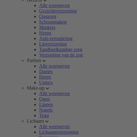
Alle weergeven
Gezichtsverzorging
Oogzorg
Schoonmaken
Maskers
Heren
Anti-veroudering
Lipverzorging
Tandheelkundige zorg
Verzorging van de zon
Parfum
Alle weergeven
Dames
Heren
Unisex
Make-up
Alle weergeven
Ogen
Lippen
Nagels
Teint
Lichaam
Alle weergeven
Lichaamsverzorging