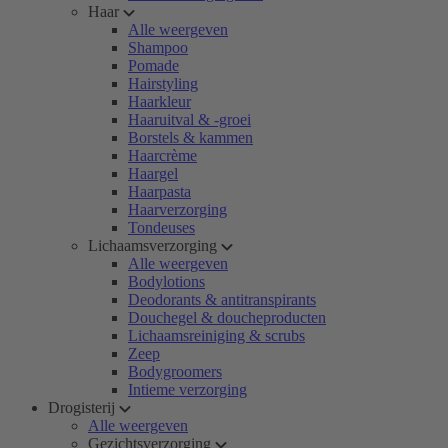
Haar
Alle weergeven
Shampoo
Pomade
Hairstyling
Haarkleur
Haaruitval & -groei
Borstels & kammen
Haarcrème
Haargel
Haarpasta
Haarverzorging
Tondeuses
Lichaamsverzorging
Alle weergeven
Bodylotions
Deodorants & antitranspirants
Douchegel & doucheproducten
Lichaamsreiniging & scrubs
Zeep
Bodygroomers
Intieme verzorging
Drogisterij
Alle weergeven
Gezichtsverzorging