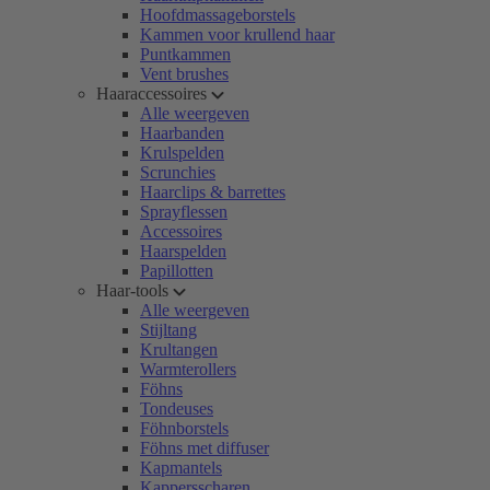
Hoofdmassageborstels
Kammen voor krullend haar
Puntkammen
Vent brushes
Haaraccessoires
Alle weergeven
Haarbanden
Krulspelden
Scrunchies
Haarclips & barrettes
Sprayflessen
Accessoires
Haarspelden
Papillotten
Haar-tools
Alle weergeven
Stijltang
Krultangen
Warmterollers
Föhns
Tondeuses
Föhnborstels
Föhns met diffuser
Kapmantels
Kappersscharen