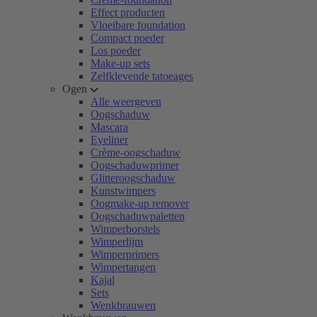
Effect producten
Vloeibare foundation
Compact poeder
Los poeder
Make-up sets
Zelfklevende tatoeages
Ogen
Alle weergeven
Oogschaduw
Mascara
Eyeliner
Crème-oogschaduw
Oogschaduwprimer
Glitteroogschaduw
Kunstwimpers
Oogmake-up remover
Oogschaduwpaletten
Wimperborstels
Wimperlijm
Wimperprimers
Wimpertangen
Kajal
Sets
Wenkbrauwen