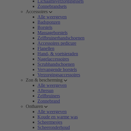
Lichaamsverzorgingssets
Zonnebrandsets
Accessoires
Alle weergeven
Badsponzen
Borstels
Massageborstels
Zelfbruinerhandschoenen
Accessoires pedicure
Flanellen
Hand- & voetsieraden
Nagelaccessoires
Scrubhandschoenen
Vervangende borstels
Verzorgingsaccessoires
Zon & bescherming
Alle weergeven
Aftersun
Zelfbruiners
Zonnebrand
Ontharen
Alle weergeven
Koude en warme was
Scheermesjes
Scheeronderhoud