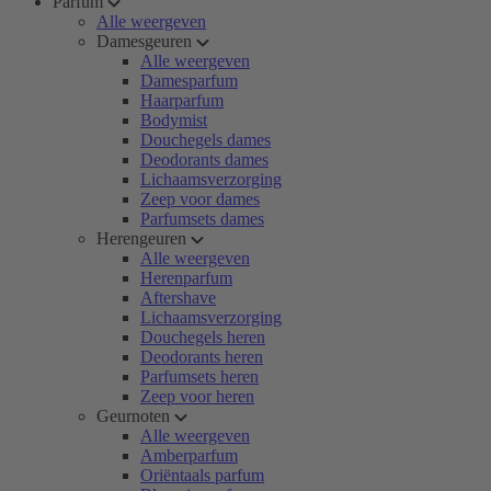
Parfum
Alle weergeven
Damesgeuren
Alle weergeven
Damesparfum
Haarparfum
Bodymist
Douchegels dames
Deodorants dames
Lichaamsverzorging
Zeep voor dames
Parfumsets dames
Herengeuren
Alle weergeven
Herenparfum
Aftershave
Lichaamsverzorging
Douchegels heren
Deodorants heren
Parfumsets heren
Zeep voor heren
Geurnoten
Alle weergeven
Amberparfum
Oriëntaals parfum