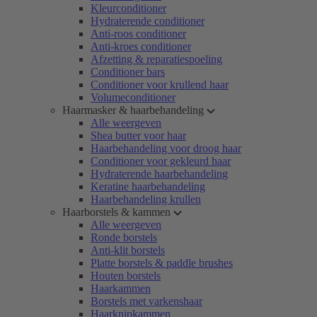
Kleurconditioner
Hydraterende conditioner
Anti-roos conditioner
Anti-kroes conditioner
Afzetting & reparatiespoeling
Conditioner bars
Conditioner voor krullend haar
Volumeconditioner
Haarmasker & haarbehandeling
Alle weergeven
Shea butter voor haar
Haarbehandeling voor droog haar
Conditioner voor gekleurd haar
Hydraterende haarbehandeling
Keratine haarbehandeling
Haarbehandeling krullen
Haarborstels & kammen
Alle weergeven
Ronde borstels
Anti-klit borstels
Platte borstels & paddle brushes
Houten borstels
Haarkammen
Borstels met varkenshaar
Haarknipkammen