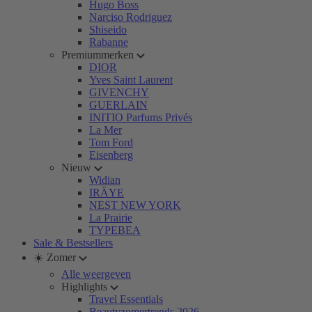
Hugo Boss
Narciso Rodriguez
Shiseido
Rabanne
Premiummerken
DIOR
Yves Saint Laurent
GIVENCHY
GUERLAIN
INITIO Parfums Privés
La Mer
Tom Ford
Eisenberg
Nieuw
Widian
IRÄYE
NEST NEW YORK
La Prairie
TYPEBEA
Sale & Bestsellers
☀️ Zomer
Alle weergeven
Highlights
Travel Essentials
Beautyzomertrends 2026