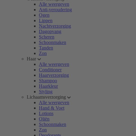
Alle weergeven
Anti-veroudering
Ogen
Lippen
Nachtverzorging
Dagopvang
Scheren
Schoonmaken
Tanden
Zon
Haar
Alle weergeven
Conditioner
Haarverzorging
Shampoo
Haarkleur
Styling
Lichaamsverzorging
Alle weergeven
Hand & Voet
Lotions
Oliën
Schoonmaken
Zon
Deodorants