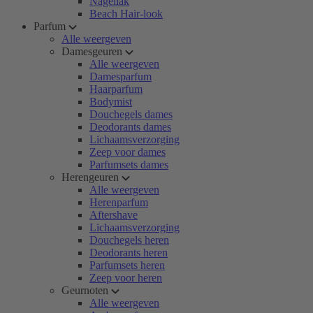
Nagellak
Beach Hair-look
Parfum
Alle weergeven
Damesgeuren
Alle weergeven
Damesparfum
Haarparfum
Bodymist
Douchegels dames
Deodorants dames
Lichaamsverzorging
Zeep voor dames
Parfumsets dames
Herengeuren
Alle weergeven
Herenparfum
Aftershave
Lichaamsverzorging
Douchegels heren
Deodorants heren
Parfumsets heren
Zeep voor heren
Geurnoten
Alle weergeven