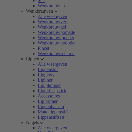
Sets
Wenkbrauwen
Wenkbrauwen
Alle weergeven
Wenkbrauwverf
Wenkbrauwgel
Wenkbrauwpomade
Wenkbrauw poeder
Wenkbrauwpotloden
Pincet
Wenkbrauwscharen
Lippen
Alle weergeven
Lippenstift
Lipgloss
Lipliner
Lip plumper
Liquid Lipstick
Accessoires
Lip primer
Lippenbalsem
Matte lippenstift
Lippenstiftsets
Nagels
Alle weergeven