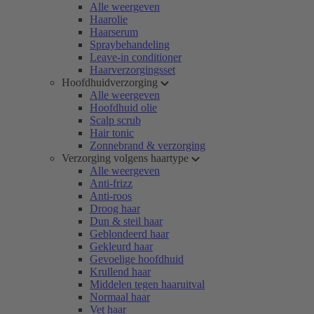
Alle weergeven
Haarolie
Haarserum
Spraybehandeling
Leave-in conditioner
Haarverzorgingsset
Hoofdhuidverzorging
Alle weergeven
Hoofdhuid olie
Scalp scrub
Hair tonic
Zonnebrand & verzorging
Verzorging volgens haartype
Alle weergeven
Anti-frizz
Anti-roos
Droog haar
Dun & steil haar
Geblondeerd haar
Gekleurd haar
Gevoelige hoofdhuid
Krullend haar
Middelen tegen haaruitval
Normaal haar
Vet haar