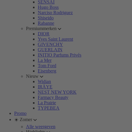
SENSAI
Hugo Boss
Narciso Rodriguez
Shiseido
Rabanne
Premiummerken
DIOR
Yves Saint Laurent
GIVENCHY
GUERLAIN
INITIO Parfums Privés
La Mer
Tom Ford
Eisenberg
Nieuw
Widian
IRÄYE
NEST NEW YORK
Farmacy Beauty
La Prairie
TYPEBEA
Promo
☀️ Zomer
Alle weergeven
Highlights