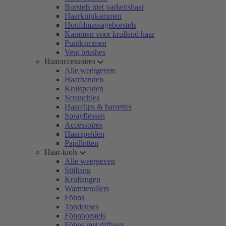
Borstels met varkenshaar
Haarknipkammen
Hoofdmassageborstels
Kammen voor krullend haar
Puntkammen
Vent brushes
Haaraccessoires
Alle weergeven
Haarbanden
Krulspelden
Scrunchies
Haarclips & barrettes
Sprayflessen
Accessoires
Haarspelden
Papillotten
Haar-tools
Alle weergeven
Stijltang
Krultangen
Warmterollers
Föhns
Tondeuses
Föhnborstels
Föhns met diffuser