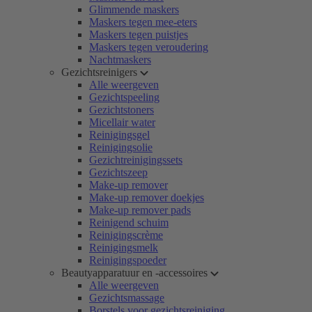
Glimmende maskers
Maskers tegen mee-eters
Maskers tegen puistjes
Maskers tegen veroudering
Nachtmaskers
Gezichtsreinigers
Alle weergeven
Gezichtspeeling
Gezichtstoners
Micellair water
Reinigingsgel
Reinigingsolie
Gezichtreinigingssets
Gezichtszeep
Make-up remover
Make-up remover doekjes
Make-up remover pads
Reinigend schuim
Reinigingscrème
Reinigingsmelk
Reinigingspoeder
Beautyapparatuur en -accessoires
Alle weergeven
Gezichtsmassage
Borstels voor gezichtsreiniging