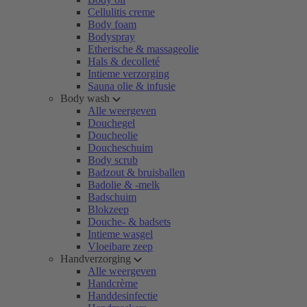
Cellulitis creme
Body foam
Bodyspray
Etherische & massageolie
Hals & decolleté
Intieme verzorging
Sauna olie & infusie
Body wash
Alle weergeven
Douchegel
Doucheolie
Doucheschuim
Body scrub
Badzout & bruisballen
Badolie & -melk
Badschuim
Blokzeep
Douche- & badsets
Intieme wasgel
Vloeibare zeep
Handverzorging
Alle weergeven
Handcrème
Handdesinfectie