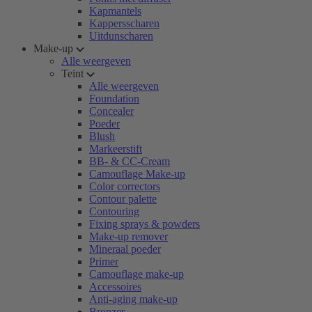
Kapmantels
Kappersscharen
Uitdunscharen
Make-up
Alle weergeven
Teint
Alle weergeven
Foundation
Concealer
Poeder
Blush
Markeerstift
BB- & CC-Cream
Camouflage Make-up
Color correctors
Contour palette
Contouring
Fixing sprays & powders
Make-up remover
Mineraal poeder
Primer
Camouflage make-up
Accessoires
Anti-aging make-up
Bronzer