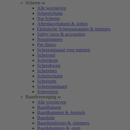
Scheren
Alle weergeven
Scheerschuim
Nat Scheren
Aftershavebalsem & -lotion
Elektrische Scheerapparaten & trimmers
Safety razor & accessoires
Neustrimmers
Pre-Shave
Scheerapparaat voor mannen
Scheergel
Scheerkom
Scheerkwast
Scheermes
Scheerschuim
Scheersets
Scheerstandaard
Scheerzeep
Baardverzorging
Alle weergeven
Baardbalsem
Baardkammen & -borstels
Baardolie
Baardtondeuses & -trimmers
Baardshampoo & -zeep