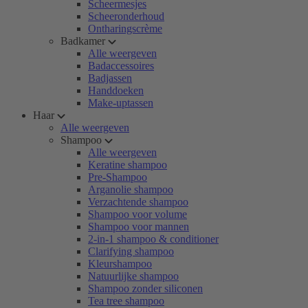
Scheermesjes
Scheeronderhoud
Ontharingscrème
Badkamer
Alle weergeven
Badaccessoires
Badjassen
Handdoeken
Make-uptassen
Haar
Alle weergeven
Shampoo
Alle weergeven
Keratine shampoo
Pre-Shampoo
Arganolie shampoo
Verzachtende shampoo
Shampoo voor volume
Shampoo voor mannen
2-in-1 shampoo & conditioner
Clarifying shampoo
Kleurshampoo
Natuurlijke shampoo
Shampoo zonder siliconen
Tea tree shampoo