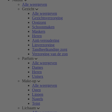
Alle weergeven
Gezicht
Alle weergeven
Gezichtsverzorging
Oogzorg
Schoonmaken
Maskers
Heren
Anti-veroudering
Lipverzorging
Tandheelkundige zorg
Verzorging van de zon
Parfum
Alle weergeven
Dames
Heren
Unisex
Make-up
Alle weergeven
Ogen
Lippen
Nagels
Teint
Lichaam