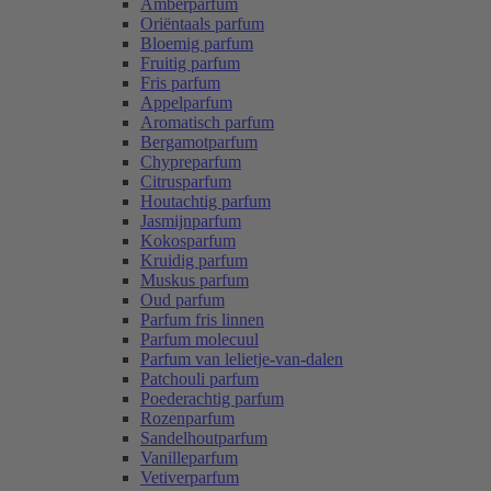
Amberparfum
Oriëntaals parfum
Bloemig parfum
Fruitig parfum
Fris parfum
Appelparfum
Aromatisch parfum
Bergamotparfum
Chypreparfum
Citrusparfum
Houtachtig parfum
Jasmijnparfum
Kokosparfum
Kruidig parfum
Muskus parfum
Oud parfum
Parfum fris linnen
Parfum molecuul
Parfum van lelietje-van-dalen
Patchouli parfum
Poederachtig parfum
Rozenparfum
Sandelhoutparfum
Vanilleparfum
Vetiverparfum