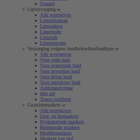
Ooggel
Lipverzorging
Alle weergeven
Lippenbalsem
Lipmaskers
Lippenolie
Lipscrub
Lippenserum
Verzorging volgens huidbehoeften/huidtype
Alle weergeven
Voor vette huid
Voor gemengde huid
Voor gevoelige huid
Voor droge huid
Voor onzuivere huid
Antirimpelcrème
Met spf
Tegen roodheid
Gezichtsmaskers
Alle weergeven
Oog- en lipmaskers
Hydraterende maskers
Reinigende maskers
Moddermaskers
Maskers van stof