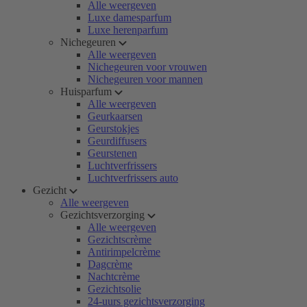
Alle weergeven
Luxe damesparfum
Luxe herenparfum
Nichegeuren
Alle weergeven
Nichegeuren voor vrouwen
Nichegeuren voor mannen
Huisparfum
Alle weergeven
Geurkaarsen
Geurstokjes
Geurdiffusers
Geurstenen
Luchtverfrissers
Luchtverfrissers auto
Gezicht
Alle weergeven
Gezichtsverzorging
Alle weergeven
Gezichtscrème
Antirimpelcrème
Dagcrème
Nachtcrème
Gezichtsolie
24-uurs gezichtsverzorging