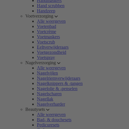
Handmaskers
Hand scrubben
Handzeep
Voetverzorging
Alle weergeven
Voetenbad
Voetcrème
Voetmaskers
Voetscrub
Eeltverwijderaars
Voetgezondheid
Voetspray
Nagelverzorging
Alle weergeven
Nagelvijlen
Nagelriemverwijderaars
Nagelknippers & -tangen
Nagelolie & -penselen
Nagelscharen
Nagellak
Nagelverharder
Beautysets
Alle weergeven
Bad- & douchesets
Pedicuresets