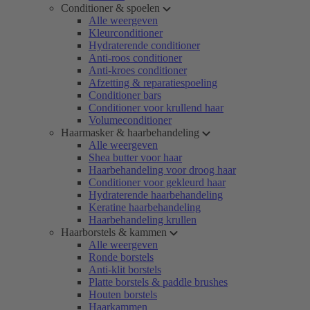
Conditioner & spoelen
Alle weergeven
Kleurconditioner
Hydraterende conditioner
Anti-roos conditioner
Anti-kroes conditioner
Afzetting & reparatiespoeling
Conditioner bars
Conditioner voor krullend haar
Volumeconditioner
Haarmasker & haarbehandeling
Alle weergeven
Shea butter voor haar
Haarbehandeling voor droog haar
Conditioner voor gekleurd haar
Hydraterende haarbehandeling
Keratine haarbehandeling
Haarbehandeling krullen
Haarborstels & kammen
Alle weergeven
Ronde borstels
Anti-klit borstels
Platte borstels & paddle brushes
Houten borstels
Haarkammen