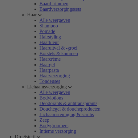
Baard trimmen
Baardverzorgingssets
Haar
Alle weergeven
Shampoo
Pomade
Hairstyling
Haarkleur
Haaruitval & -groei
Borstels & kammen
Haarcrème
Haargel
Haarpasta
Haarverzorging
Tondeuses
Lichaamsverzorging
Alle weergeven
Bodylotions
Deodorants & antitranspirants
Douchegel & doucheproducten
Lichaamsreiniging & scrubs
Zeep
Bodygroomers
Intieme verzorging
Drogisterij