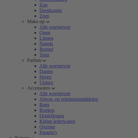
Zon
Deodorants
Zeep
Make-up
Alle weergeven
Ogen
Lippen
Nagels
Borstel
Teint
Parfum
Alle weergeven
Dames
Heren
Unisex
Accessoires
Alle weergeven
Afwas- en reinigingsmiddelen
Bags
Boeken
Drinkflessen
Kleine lederwaren
Overige
Paraplu's
Natuur