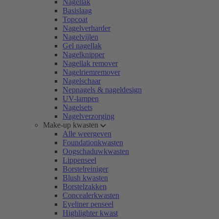
Nagellak
Basislaag
Topcoat
Nagelverharder
Nagelvijlen
Gel nagellak
Nagelknipper
Nagellak remover
Nagelriemremover
Nagelschaar
Nepnagels & nageldesign
UV-lampen
Nagelsets
Nagelverzorging
Make-up kwasten
Alle weergeven
Foundationkwasten
Oogschaduwkwasten
Lippenseel
Borstelreiniger
Blush kwasten
Borstelzakken
Concealerkwasten
Eyeliner penseel
Highlighter kwast