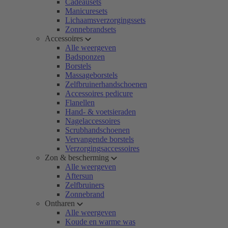
Cadeausets
Manicuresets
Lichaamsverzorgingssets
Zonnebrandsets
Accessoires
Alle weergeven
Badsponzen
Borstels
Massageborstels
Zelfbruinerhandschoenen
Accessoires pedicure
Flanellen
Hand- & voetsieraden
Nagelaccessoires
Scrubhandschoenen
Vervangende borstels
Verzorgingsaccessoires
Zon & bescherming
Alle weergeven
Aftersun
Zelfbruiners
Zonnebrand
Ontharen
Alle weergeven
Koude en warme was