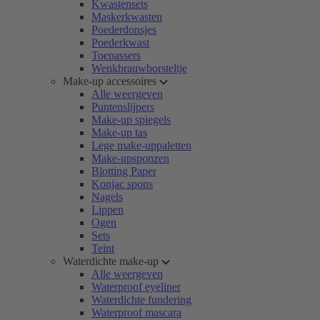
Kwastensets
Maskerkwasten
Poederdonsjes
Poederkwast
Toepassers
Wenkbrauwborsteltje
Make-up accessoires
Alle weergeven
Puntenslijpers
Make-up spiegels
Make-up tas
Lege make-uppaletten
Make-upsponzen
Blotting Paper
Konjac spons
Nagels
Lippen
Ogen
Sets
Teint
Waterdichte make-up
Alle weergeven
Waterproof eyeliner
Waterdichte fundering
Waterproof mascara