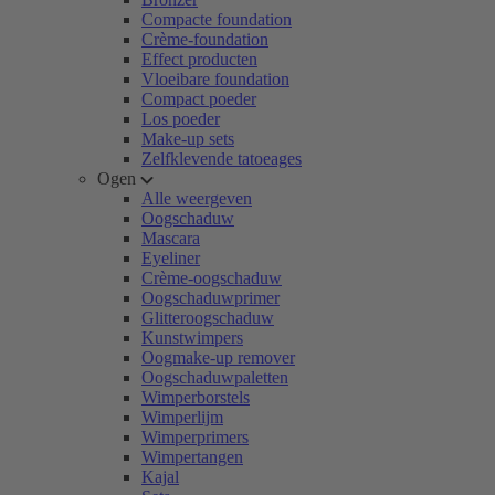
Compacte foundation
Crème-foundation
Effect producten
Vloeibare foundation
Compact poeder
Los poeder
Make-up sets
Zelfklevende tatoeages
Ogen
Alle weergeven
Oogschaduw
Mascara
Eyeliner
Crème-oogschaduw
Oogschaduwprimer
Glitteroogschaduw
Kunstwimpers
Oogmake-up remover
Oogschaduwpaletten
Wimperborstels
Wimperlijm
Wimperprimers
Wimpertangen
Kajal