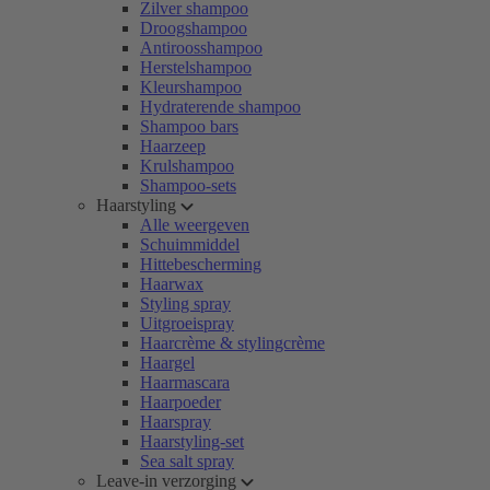
Zilver shampoo
Droogshampoo
Antiroosshampoo
Herstelshampoo
Kleurshampoo
Hydraterende shampoo
Shampoo bars
Haarzeep
Krulshampoo
Shampoo-sets
Haarstyling
Alle weergeven
Schuimmiddel
Hittebescherming
Haarwax
Styling spray
Uitgroeispray
Haarcrème & stylingcrème
Haargel
Haarmascara
Haarpoeder
Haarspray
Haarstyling-set
Sea salt spray
Leave-in verzorging