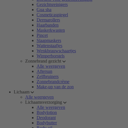
Gezichtsreinigers
Gua sha
Cosmeticaspiegel
Dermarollers
Haarbanden
Maskerkwasten
Pincet
Slaapmaskers
Wattenstaafjes
Wenkbrauwschaartjes
Wimperborstels
Zonnebrand gezicht
Alle weergeven
Aftersun
Zelfbruiners
Zonnebrandcrème
Make-up van de zon
Lichaam
Alle weergeven
Lichaamsverzorging
Alle weergeven
Bodylotion
Deodorant
Bodybutter
Body oil