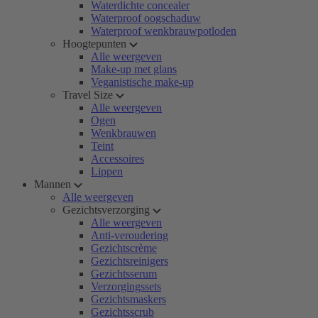
Waterdichte concealer
Waterproof oogschaduw
Waterproof wenkbrauwpotloden
Hoogtepunten
Alle weergeven
Make-up met glans
Veganistische make-up
Travel Size
Alle weergeven
Ogen
Wenkbrauwen
Teint
Accessoires
Lippen
Mannen
Alle weergeven
Gezichtsverzorging
Alle weergeven
Anti-veroudering
Gezichtscrème
Gezichtsreinigers
Gezichtsserum
Verzorgingssets
Gezichtsmaskers
Gezichtsscrub