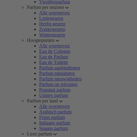
Viooltjesparfum
Parfum per seizoen
Alle weergeven
Lentegeuren
Herfst geuren
Zomergeuren
Wintergeuren
Hoogtepunten
Alle weergeven
Eau de Cologne
Eau de Parfum
Eau de Toilette
Parfum aanbiedingen
Parfum miniaturen
Parfum nieuwigheden
Parfum op rekening
Populair parfum
Unisex parfum
Parfum per land
Alle weergeven
Arabisch parfum
Frans parfum
Italiaans parfum
Spaans parfum
Luxe parfum