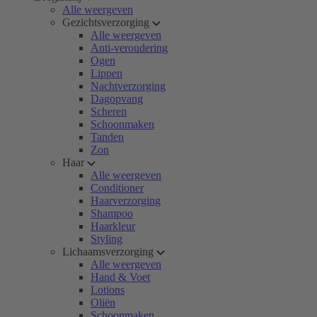
Alle weergeven
Gezichtsverzorging
Alle weergeven
Anti-veroudering
Ogen
Lippen
Nachtverzorging
Dagopvang
Scheren
Schoonmaken
Tanden
Zon
Haar
Alle weergeven
Conditioner
Haarverzorging
Shampoo
Haarkleur
Styling
Lichaamsverzorging
Alle weergeven
Hand & Voet
Lotions
Oliën
Schoonmaken