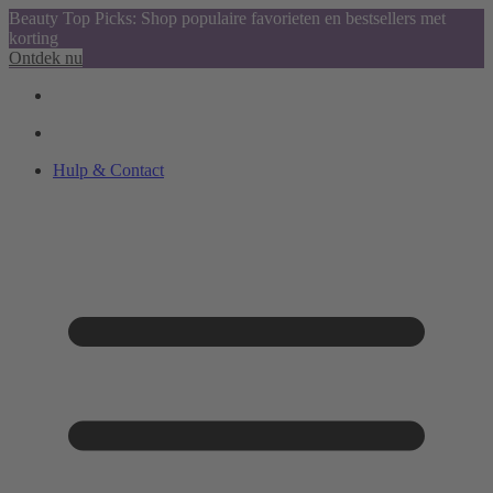
Beauty Top Picks: Shop populaire favorieten en bestsellers met
korting
Ontdek nu
Hulp & Contact