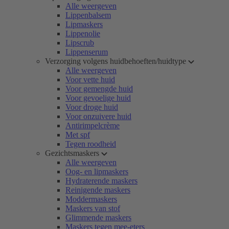
Alle weergeven
Lippenbalsem
Lipmaskers
Lippenolie
Lipscrub
Lippenserum
Verzorging volgens huidbehoeften/huidtype
Alle weergeven
Voor vette huid
Voor gemengde huid
Voor gevoelige huid
Voor droge huid
Voor onzuivere huid
Antirimpelcrème
Met spf
Tegen roodheid
Gezichtsmaskers
Alle weergeven
Oog- en lipmaskers
Hydraterende maskers
Reinigende maskers
Moddermaskers
Maskers van stof
Glimmende maskers
Maskers tegen mee-eters