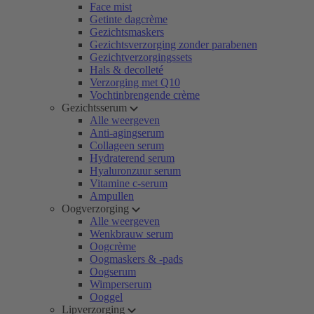
Face mist
Getinte dagcrème
Gezichtsmaskers
Gezichtsverzorging zonder parabenen
Gezichtverzorgingssets
Hals & decolleté
Verzorging met Q10
Vochtinbrengende crème
Gezichtsserum
Alle weergeven
Anti-agingserum
Collageen serum
Hydraterend serum
Hyaluronzuur serum
Vitamine c-serum
Ampullen
Oogverzorging
Alle weergeven
Wenkbrauw serum
Oogcrème
Oogmaskers & -pads
Oogserum
Wimperserum
Ooggel
Lipverzorging