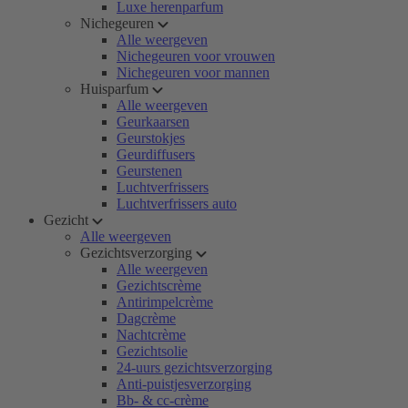
Luxe herenparfum
Nichegeuren
Alle weergeven
Nichegeuren voor vrouwen
Nichegeuren voor mannen
Huisparfum
Alle weergeven
Geurkaarsen
Geurstokjes
Geurdiffusers
Geurstenen
Luchtverfrissers
Luchtverfrissers auto
Gezicht
Alle weergeven
Gezichtsverzorging
Alle weergeven
Gezichtscrème
Antirimpelcrème
Dagcrème
Nachtcrème
Gezichtsolie
24-uurs gezichtsverzorging
Anti-puistjesverzorging
Bb- & cc-crème