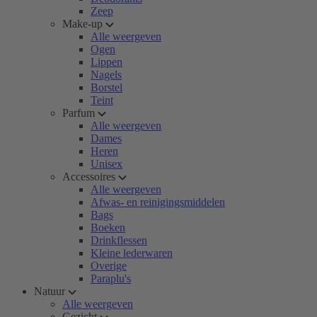
Zeep
Make-up
Alle weergeven
Ogen
Lippen
Nagels
Borstel
Teint
Parfum
Alle weergeven
Dames
Heren
Unisex
Accessoires
Alle weergeven
Afwas- en reinigingsmiddelen
Bags
Boeken
Drinkflessen
Kleine lederwaren
Overige
Paraplu's
Natuur
Alle weergeven
Gezicht