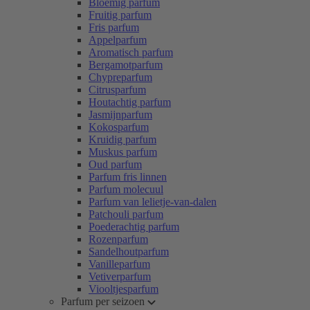
Bloemig parfum
Fruitig parfum
Fris parfum
Appelparfum
Aromatisch parfum
Bergamotparfum
Chypreparfum
Citrusparfum
Houtachtig parfum
Jasmijnparfum
Kokosparfum
Kruidig parfum
Muskus parfum
Oud parfum
Parfum fris linnen
Parfum molecuul
Parfum van lelietje-van-dalen
Patchouli parfum
Poederachtig parfum
Rozenparfum
Sandelhoutparfum
Vanilleparfum
Vetiverparfum
Viooltjesparfum
Parfum per seizoen