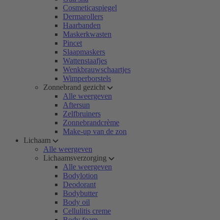
Cosmeticaspiegel
Dermarollers
Haarbanden
Maskerkwasten
Pincet
Slaapmaskers
Wattenstaafjes
Wenkbrauwschaartjes
Wimperborstels
Zonnebrand gezicht
Alle weergeven
Aftersun
Zelfbruiners
Zonnebrandcrème
Make-up van de zon
Lichaam
Alle weergeven
Lichaamsverzorging
Alle weergeven
Bodylotion
Deodorant
Bodybutter
Body oil
Cellulitis creme
Body foam