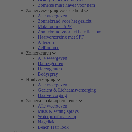
Zomerse must-haves voor hem
Zomerverzorging voor de huid
Alle weergeven
Zonnebrand voor het gezicht
Make-up met SPF
Zonnebrand voor het hele lichaam
Haarverzorging met SPF
Aftersun
Zelfbruiner
Zomergeuren
Alle weergeven
Damesgeuren
Herengeuren
Bodyspray
Huidverzorging
Alle weergeven
Gezicht & Lichaamsverzorging
Haarverzorging
Zomerse make-up en trends
Alle weergeven
Mists & setting sprays
Waterproof make-up
Nagellak
Beach Hair-look