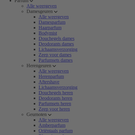
Parfum
Alle weergeven
Damesgeuren
Alle weergeven
Damesparfum
Haarparfum
Bodymist
Douchegels dames
Deodorants dames
Lichaamsverzorging
Zeep voor dames
Parfumsets dames
Herengeuren
Alle weergeven
Herenparfum
Aftershave
Lichaamsverzorging
Douchegels heren
Deodorants heren
Parfumsets heren
Zeep voor heren
Geurnoten
Alle weergeven
Amberparfum
Oriëntaals parfum