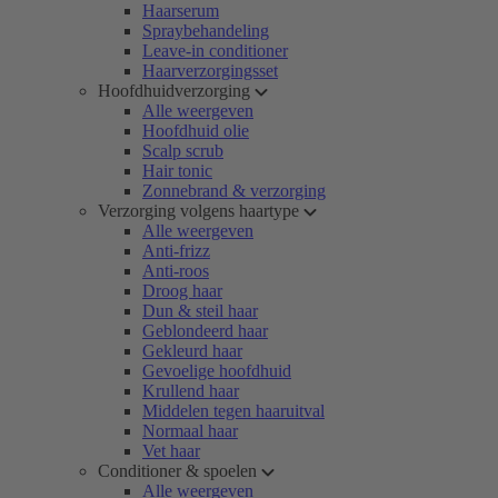
Haarserum
Spraybehandeling
Leave-in conditioner
Haarverzorgingsset
Hoofdhuidverzorging
Alle weergeven
Hoofdhuid olie
Scalp scrub
Hair tonic
Zonnebrand & verzorging
Verzorging volgens haartype
Alle weergeven
Anti-frizz
Anti-roos
Droog haar
Dun & steil haar
Geblondeerd haar
Gekleurd haar
Gevoelige hoofdhuid
Krullend haar
Middelen tegen haaruitval
Normaal haar
Vet haar
Conditioner & spoelen
Alle weergeven