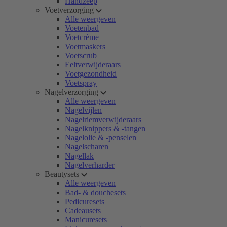
Handzeep
Voetverzorging
Alle weergeven
Voetenbad
Voetcrème
Voetmaskers
Voetscrub
Eeltverwijderaars
Voetgezondheid
Voetspray
Nagelverzorging
Alle weergeven
Nagelvijlen
Nagelriemverwijderaars
Nagelknippers & -tangen
Nagelolie & -penselen
Nagelscharen
Nagellak
Nagelverharder
Beautysets
Alle weergeven
Bad- & douchesets
Pedicuresets
Cadeausets
Manicuresets