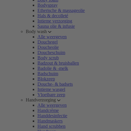
Bodyspray
Etherische & massageolie
Hals & decolleté
Intieme verzorging
Sauna olie & infusie
Body wash
Alle weergeven
Douchegel
Doucheolie
Doucheschuim
Body scrub
Badzout & bruisballen
Badolie & -melk
Badschuim
Blokzeep
Douche- & badsets
Intieme wasgel
Vloeibare zeep
Handverzorging
Alle weergeven
Handcrème
Handdesinfectie
Handmaskers
Hand scrubben