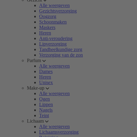
Alle weergeven
Gezichtsverzorging
Oogzorg
Schoonmaken
Maskers
Heren
Anti-veroudering
Lipverzorging
Tandheelkundige zorg
Verzorging van de zon
Parfum
Alle weergeven
Dames
Heren
Unisex
Make-up
Alle weergeven
Ogen
Lippen
Nagels
Teint
Lichaam
Alle weergeven
Lichaamsverzorging