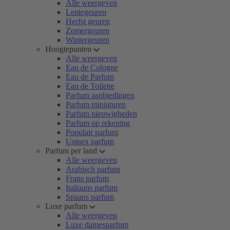
Alle weergeven
Lentegeuren
Herfst geuren
Zomergeuren
Wintergeuren
Hoogtepunten
Alle weergeven
Eau de Cologne
Eau de Parfum
Eau de Toilette
Parfum aanbiedingen
Parfum miniaturen
Parfum nieuwigheden
Parfum op rekening
Populair parfum
Unisex parfum
Parfum per land
Alle weergeven
Arabisch parfum
Frans parfum
Italiaans parfum
Spaans parfum
Luxe parfum
Alle weergeven
Luxe damesparfum