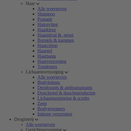
Haar
Alle weergeven
Shampoo
Pomade
Hairstyling
Haarkleur
Haaruitval & -groei
Borstels & kammen
Haarcrème
Haargel
Haarpasta
Haarverzorging
Tondeuses
Lichaamsverzorging
Alle weergeven
Bodylotions
Deodorants & antitranspirants
Douchegel & doucheproducten
Lichaamsreiniging & scrubs
Zeep
Bodygroomers
Intieme verzorging
Drogisterij
Alle weergeven
Gezichtsverzorging