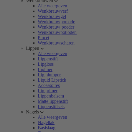
Wenkbrauwen
Alle weergeven
Wenkbrauwverf
Wenkbrauwgel
Wenkbrauwpomade
Wenkbrauw poeder
Wenkbrauwpotloden
Pincet
Wenkbrauwscharen
Lippen
Alle weergeven
Lippenstift
Lipgloss
Lipliner
Lip plumper
Liquid Lipstick
Accessoires
Lip primer
Lippenbalsem
Matte lippenstift
Lippenstiftsets
Nagels
Alle weergeven
Nagellak
Basislaag