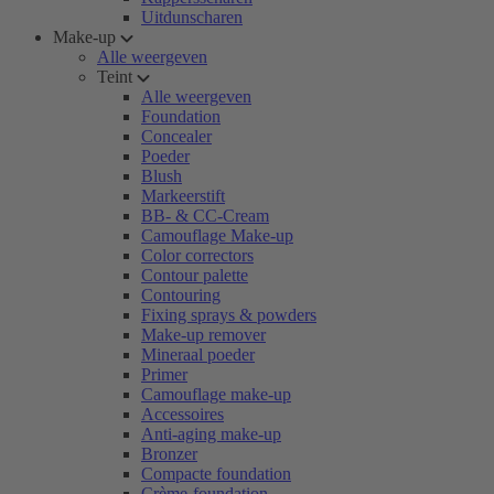
Uitdunscharen
Make-up
Alle weergeven
Teint
Alle weergeven
Foundation
Concealer
Poeder
Blush
Markeerstift
BB- & CC-Cream
Camouflage Make-up
Color correctors
Contour palette
Contouring
Fixing sprays & powders
Make-up remover
Mineraal poeder
Primer
Camouflage make-up
Accessoires
Anti-aging make-up
Bronzer
Compacte foundation
Crème-foundation