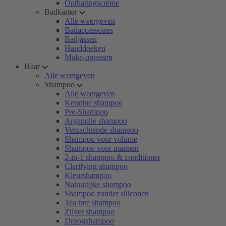
Ontharingscrème
Badkamer
Alle weergeven
Badaccessoires
Badjassen
Handdoeken
Make-uptassen
Haar
Alle weergeven
Shampoo
Alle weergeven
Keratine shampoo
Pre-Shampoo
Arganolie shampoo
Verzachtende shampoo
Shampoo voor volume
Shampoo voor mannen
2-in-1 shampoo & conditioner
Clarifying shampoo
Kleurshampoo
Natuurlijke shampoo
Shampoo zonder siliconen
Tea tree shampoo
Zilver shampoo
Droogshampoo