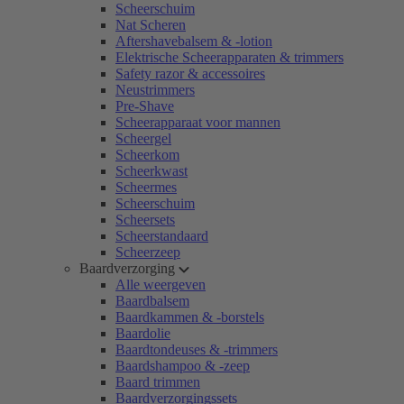
Scheerschuim
Nat Scheren
Aftershavebalsem & -lotion
Elektrische Scheerapparaten & trimmers
Safety razor & accessoires
Neustrimmers
Pre-Shave
Scheerapparaat voor mannen
Scheergel
Scheerkom
Scheerkwast
Scheermes
Scheerschuim
Scheersets
Scheerstandaard
Scheerzeep
Baardverzorging
Alle weergeven
Baardbalsem
Baardkammen & -borstels
Baardolie
Baardtondeuses & -trimmers
Baardshampoo & -zeep
Baard trimmen
Baardverzorgingssets