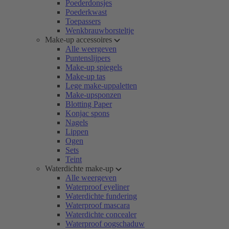
Poederdonsjes
Poederkwast
Toepassers
Wenkbrauwborsteltje
Make-up accessoires
Alle weergeven
Puntenslijpers
Make-up spiegels
Make-up tas
Lege make-uppaletten
Make-upsponzen
Blotting Paper
Konjac spons
Nagels
Lippen
Ogen
Sets
Teint
Waterdichte make-up
Alle weergeven
Waterproof eyeliner
Waterdichte fundering
Waterproof mascara
Waterdichte concealer
Waterproof oogschaduw