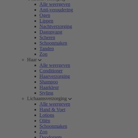
Alle weergeven
Anti-veroudering
Ogen
Lippen
Nachtverzorging
Dagopvang
Scheren
Schoonmaken
Tanden
Zon
Haar
Alle weergeven
Conditioner
Haarverzorging
Shampoo
Haarkleur
Styling
Lichaamsverzorging
Alle weergeven
Hand & Voet
Lotions
Oliën
Schoonmaken
Zon
Deodorants