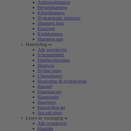
Antiroosshampoo
Herstelshampoo
Kleurshampoo
Hydraterende shampoo
Shampoo bars
Haarzeep
Krulshampoo
Shampoo-sets
Haarstyling
Alle weergeven
Schuimmiddel
Hittebescherming
Haarwax
Styling spray
Uitgroeispray
Haarcrème & stylingcrème
Haargel
Haarmascara
Haarpoeder
Haarspray
Haarstyling-set
Sea salt spray
Leave-in verzorging
Alle weergeven
Haarolie