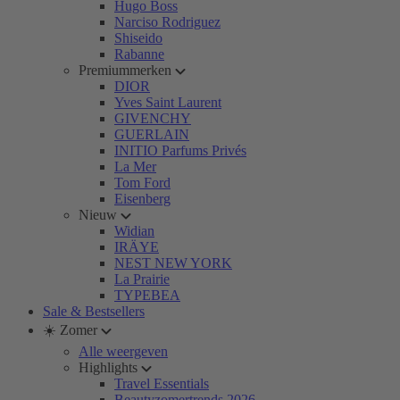
Hugo Boss
Narciso Rodriguez
Shiseido
Rabanne
Premiummerken
DIOR
Yves Saint Laurent
GIVENCHY
GUERLAIN
INITIO Parfums Privés
La Mer
Tom Ford
Eisenberg
Nieuw
Widian
IRÄYE
NEST NEW YORK
La Prairie
TYPEBEA
Sale & Bestsellers
☀️ Zomer
Alle weergeven
Highlights
Travel Essentials
Beautyzomertrends 2026