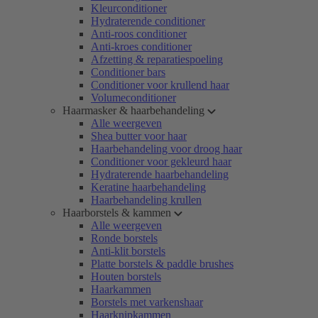
Kleurconditioner
Hydraterende conditioner
Anti-roos conditioner
Anti-kroes conditioner
Afzetting & reparatiespoeling
Conditioner bars
Conditioner voor krullend haar
Volumeconditioner
Haarmasker & haarbehandeling
Alle weergeven
Shea butter voor haar
Haarbehandeling voor droog haar
Conditioner voor gekleurd haar
Hydraterende haarbehandeling
Keratine haarbehandeling
Haarbehandeling krullen
Haarborstels & kammen
Alle weergeven
Ronde borstels
Anti-klit borstels
Platte borstels & paddle brushes
Houten borstels
Haarkammen
Borstels met varkenshaar
Haarknipkammen