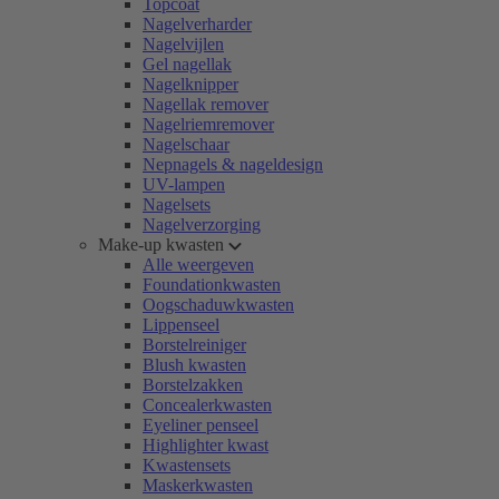
Topcoat
Nagelverharder
Nagelvijlen
Gel nagellak
Nagelknipper
Nagellak remover
Nagelriemremover
Nagelschaar
Nepnagels & nageldesign
UV-lampen
Nagelsets
Nagelverzorging
Make-up kwasten
Alle weergeven
Foundationkwasten
Oogschaduwkwasten
Lippenseel
Borstelreiniger
Blush kwasten
Borstelzakken
Concealerkwasten
Eyeliner penseel
Highlighter kwast
Kwastensets
Maskerkwasten