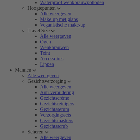
Waterproof wenkbrauwpotloden
Hoogtepunten
Alle weergeven
Make-up met glans
Veganistische make-up
Travel Size
Alle weergeven
Ogen
Wenkbrauwen
Teint
Accessoires
Lippen
Mannen
Alle weergeven
Gezichtsverzorging
Alle weergeven
Anti-veroudering
Gezichtscrème
Gezichtsreinigers
Gezichtsserum
Verzorgingssets
Gezichtsmaskers
Gezichtsscrub
Scheren
Alle weergeven