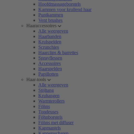
Hoofdmassageborstels
Kammen voor krullend haar
Puntkammen
Vent brushes
Haaraccessoires
Alle weergeven
Haarbanden
Krulspelden
Scrunchies
Haarclips & barrettes
Sprayflessen
Accessoires
Haarspelden
Papillotten
Haar-tools
Alle weergeven
Stijltang
Krultangen
Warmterollers
Föhns
Tondeuses
Föhnborstels
Föhns met diffuser
Kapmantels
Kappersscharen