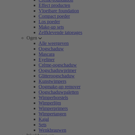
Effect producten
Vloeibare foundation
Compact poeder
Los poeder
Make-up sets
Zelfklevende tatoeages
Ogen
Alle weergeven
Oogschaduw
Mascara
Eyeliner
Crème-oogschaduw
Oogschaduwprimer
Glitteroogschaduw
Kunstwimpers
Oogmake-up remover
Oogschaduwpaletten
Wimperborstels
Wimperlijm
Wimperprimers
Wimpertangen
Kajal
Sets
Wenkbrauwen