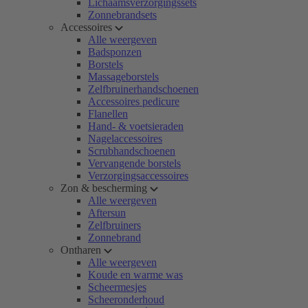
Lichaamsverzorgingssets
Zonnebrandsets
Accessoires
Alle weergeven
Badsponzen
Borstels
Massageborstels
Zelfbruinerhandschoenen
Accessoires pedicure
Flanellen
Hand- & voetsieraden
Nagelaccessoires
Scrubhandschoenen
Vervangende borstels
Verzorgingsaccessoires
Zon & bescherming
Alle weergeven
Aftersun
Zelfbruiners
Zonnebrand
Ontharen
Alle weergeven
Koude en warme was
Scheermesjes
Scheeronderhoud