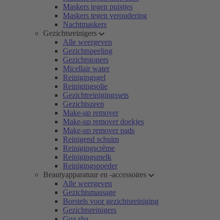
Maskers tegen puistjes
Maskers tegen veroudering
Nachtmaskers
Gezichtsreinigers
Alle weergeven
Gezichtspeeling
Gezichtstoners
Micellair water
Reinigingsgel
Reinigingsolie
Gezichtreinigingssets
Gezichtszeep
Make-up remover
Make-up remover doekjes
Make-up remover pads
Reinigend schuim
Reinigingscrème
Reinigingsmelk
Reinigingspoeder
Beautyapparatuur en -accessoires
Alle weergeven
Gezichtsmassage
Borstels voor gezichtsreiniging
Gezichtsreinigers
Gua sha