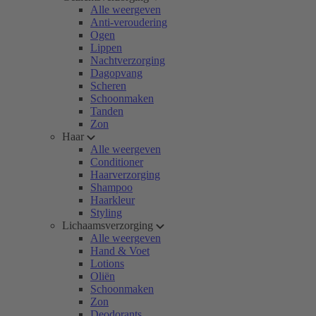
Alle weergeven
Anti-veroudering
Ogen
Lippen
Nachtverzorging
Dagopvang
Scheren
Schoonmaken
Tanden
Zon
Haar
Alle weergeven
Conditioner
Haarverzorging
Shampoo
Haarkleur
Styling
Lichaamsverzorging
Alle weergeven
Hand & Voet
Lotions
Oliën
Schoonmaken
Zon
Deodorants