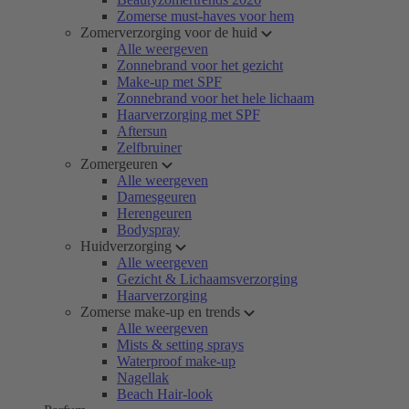
Zomerse must-haves voor hem
Zomerverzorging voor de huid
Alle weergeven
Zonnebrand voor het gezicht
Make-up met SPF
Zonnebrand voor het hele lichaam
Haarverzorging met SPF
Aftersun
Zelfbruiner
Zomergeuren
Alle weergeven
Damesgeuren
Herengeuren
Bodyspray
Huidverzorging
Alle weergeven
Gezicht & Lichaamsverzorging
Haarverzorging
Zomerse make-up en trends
Alle weergeven
Mists & setting sprays
Waterproof make-up
Nagellak
Beach Hair-look