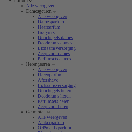
Parfum
Alle weergeven
Damesgeuren
Alle weergeven
Damesparfum
Haarparfum
Bodymist
Douchegels dames
Deodorants dames
Lichaamsverzorging
Zeep voor dames
Parfumsets dames
Herengeuren
Alle weergeven
Herenparfum
Aftershave
Lichaamsverzorging
Douchegels heren
Deodorants heren
Parfumsets heren
Zeep voor heren
Geurnoten
Alle weergeven
Amberparfum
Oriëntaals parfum