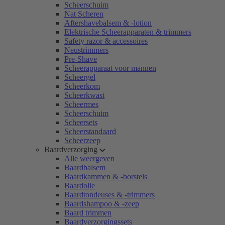
Scheerschuim
Nat Scheren
Aftershavebalsem & -lotion
Elektrische Scheerapparaten & trimmers
Safety razor & accessoires
Neustrimmers
Pre-Shave
Scheerapparaat voor mannen
Scheergel
Scheerkom
Scheerkwast
Scheermes
Scheerschuim
Scheersets
Scheerstandaard
Scheerzeep
Baardverzorging
Alle weergeven
Baardbalsem
Baardkammen & -borstels
Baardolie
Baardtondeuses & -trimmers
Baardshampoo & -zeep
Baard trimmen
Baardverzorgingssets