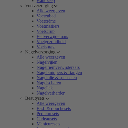
Handzeep
Voetverzorging
Alle weergeven
Voetenbad
Voetcrème
Voetmaskers
Voetscrub
Eeltverwijderaars
Voetgezondheid
Voetspray
Nagelverzorging
Alle weergeven
Nagelvijlen
Nagelriemverwijderaars
Nagelknippers & -tangen
Nagelolie & -penselen
Nagelscharen
Nagellak
Nagelverharder
Beautysets
Alle weergeven
Bad- & douchesets
Pedicuresets
Cadeausets
Manicuresets