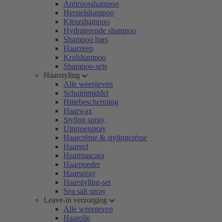
Antiroosshampoo
Herstelshampoo
Kleurshampoo
Hydraterende shampoo
Shampoo bars
Haarzeep
Krulshampoo
Shampoo-sets
Haarstyling
Alle weergeven
Schuimmiddel
Hittebescherming
Haarwax
Styling spray
Uitgroeispray
Haarcrème & stylingcrème
Haargel
Haarmascara
Haarpoeder
Haarspray
Haarstyling-set
Sea salt spray
Leave-in verzorging
Alle weergeven
Haarolie