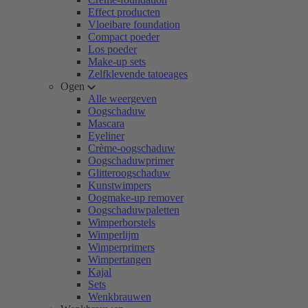
Effect producten
Vloeibare foundation
Compact poeder
Los poeder
Make-up sets
Zelfklevende tatoeages
Ogen
Alle weergeven
Oogschaduw
Mascara
Eyeliner
Crème-oogschaduw
Oogschaduwprimer
Glitteroogschaduw
Kunstwimpers
Oogmake-up remover
Oogschaduwpaletten
Wimperborstels
Wimperlijm
Wimperprimers
Wimpertangen
Kajal
Sets
Wenkbrauwen