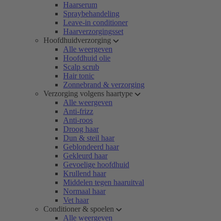
Haarserum
Spraybehandeling
Leave-in conditioner
Haarverzorgingsset
Hoofdhuidverzorging
Alle weergeven
Hoofdhuid olie
Scalp scrub
Hair tonic
Zonnebrand & verzorging
Verzorging volgens haartype
Alle weergeven
Anti-frizz
Anti-roos
Droog haar
Dun & steil haar
Geblondeerd haar
Gekleurd haar
Gevoelige hoofdhuid
Krullend haar
Middelen tegen haaruitval
Normaal haar
Vet haar
Conditioner & spoelen
Alle weergeven