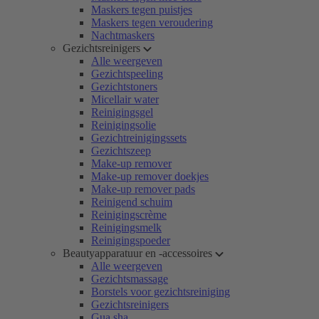
Maskers tegen puistjes
Maskers tegen veroudering
Nachtmaskers
Gezichtsreinigers
Alle weergeven
Gezichtspeeling
Gezichtstoners
Micellair water
Reinigingsgel
Reinigingsolie
Gezichtreinigingssets
Gezichtszeep
Make-up remover
Make-up remover doekjes
Make-up remover pads
Reinigend schuim
Reinigingscrème
Reinigingsmelk
Reinigingspoeder
Beautyapparatuur en -accessoires
Alle weergeven
Gezichtsmassage
Borstels voor gezichtsreiniging
Gezichtsreinigers
Gua sha