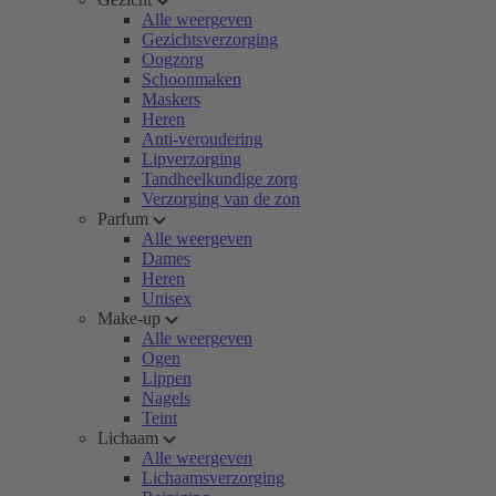
Alle weergeven
Gezichtsverzorging
Oogzorg
Schoonmaken
Maskers
Heren
Anti-veroudering
Lipverzorging
Tandheelkundige zorg
Verzorging van de zon
Parfum
Alle weergeven
Dames
Heren
Unisex
Make-up
Alle weergeven
Ogen
Lippen
Nagels
Teint
Lichaam
Alle weergeven
Lichaamsverzorging