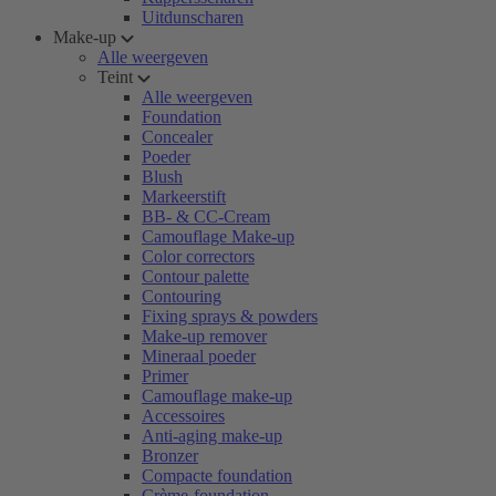
Uitdunscharen
Make-up
Alle weergeven
Teint
Alle weergeven
Foundation
Concealer
Poeder
Blush
Markeerstift
BB- & CC-Cream
Camouflage Make-up
Color correctors
Contour palette
Contouring
Fixing sprays & powders
Make-up remover
Mineraal poeder
Primer
Camouflage make-up
Accessoires
Anti-aging make-up
Bronzer
Compacte foundation
Crème-foundation