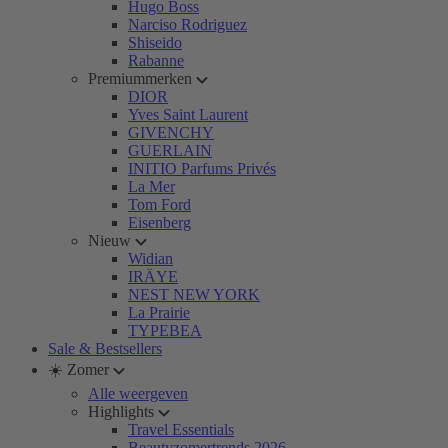
Hugo Boss
Narciso Rodriguez
Shiseido
Rabanne
Premiummerken
DIOR
Yves Saint Laurent
GIVENCHY
GUERLAIN
INITIO Parfums Privés
La Mer
Tom Ford
Eisenberg
Nieuw
Widian
IRÄYE
NEST NEW YORK
La Prairie
TYPEBEA
Sale & Bestsellers
☀️ Zomer
Alle weergeven
Highlights
Travel Essentials
Beautyzomertrends 2026