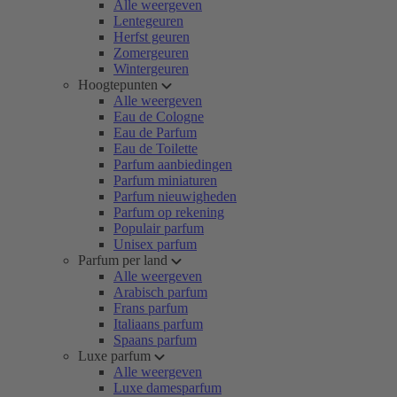
Alle weergeven
Lentegeuren
Herfst geuren
Zomergeuren
Wintergeuren
Hoogtepunten
Alle weergeven
Eau de Cologne
Eau de Parfum
Eau de Toilette
Parfum aanbiedingen
Parfum miniaturen
Parfum nieuwigheden
Parfum op rekening
Populair parfum
Unisex parfum
Parfum per land
Alle weergeven
Arabisch parfum
Frans parfum
Italiaans parfum
Spaans parfum
Luxe parfum
Alle weergeven
Luxe damesparfum