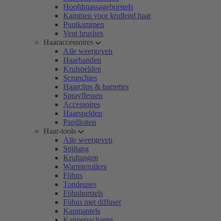
Hoofdmassageborstels
Kammen voor krullend haar
Puntkammen
Vent brushes
Haaraccessoires
Alle weergeven
Haarbanden
Krulspelden
Scrunchies
Haarclips & barrettes
Sprayflessen
Accessoires
Haarspelden
Papillotten
Haar-tools
Alle weergeven
Stijltang
Krultangen
Warmterollers
Föhns
Tondeuses
Föhnborstels
Föhns met diffuser
Kapmantels
Kappersscharen