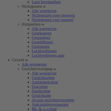
Luxe herenparfum
Nichegeuren
Alle weergeven
Nichegeuren voor vrouwen
Nichegeuren voor mannen
Huisparfum
Alle weergeven
Geurkaarsen
Geurstokjes
Geurdiffusers
Geurstenen
Luchtverfrissers
Luchtverfrissers auto
Gezicht
Alle weergeven
Gezichtsverzorging
Alle weergeven
Gezichtscrème
Antirimpelcrème
Dagcrème
Nachtcrème
Gezichtsolie
24-uurs gezichtsverzorging
Anti-puistjesverzorging
Bb- & cc-crème