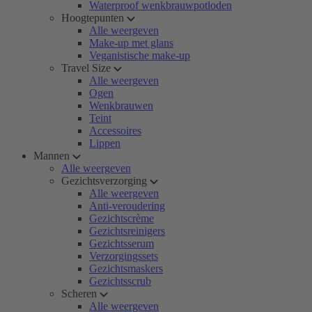
Waterproof wenkbrauwpotloden
Hoogtepunten
Alle weergeven
Make-up met glans
Veganistische make-up
Travel Size
Alle weergeven
Ogen
Wenkbrauwen
Teint
Accessoires
Lippen
Mannen
Alle weergeven
Gezichtsverzorging
Alle weergeven
Anti-veroudering
Gezichtscrème
Gezichtsreinigers
Gezichtsserum
Verzorgingssets
Gezichtsmaskers
Gezichtsscrub
Scheren
Alle weergeven