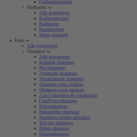
Ontharingscrème
Badkamer
Alle weergeven
Badaccessoires
Badjassen
Handdoeken
Make-uptassen
Haar
Alle weergeven
Shampoo
Alle weergeven
Keratine shampoo
Pre-Shampoo
Arganolie shampoo
Verzachtende shampoo
Shampoo voor volume
Shampoo voor mannen
2-in-1 shampoo & conditioner
Clarifying shampoo
Kleurshampoo
Natuurlijke shampoo
Shampoo zonder siliconen
Tea tree shampoo
Zilver shampoo
Droogshampoo