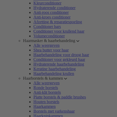
Kleurconditioner
Hydraterende conditioner
Anti-roos conditioner
Anti-kroes conditioner
Afzetting & reparatiespoeling
Conditioner bars
Conditioner voor krullend haar
Volumeconditioner
Haarmasker & haarbehandeling
Alle weergeven
Shea butter voor haar
Haarbehandeling voor droog haar
Conditioner voor gekleurd haar
Hydraterende haarbehandeling
Keratine haarbehandeling
Haarbehandeling krullen
Haarborstels & kammen
Alle weergeven
Ronde borstels
Anti-klit borstels
Platte borstels & paddle brushes
Houten borstels
Haarkammen
Borstels met varkenshaar
Haarknipkammen