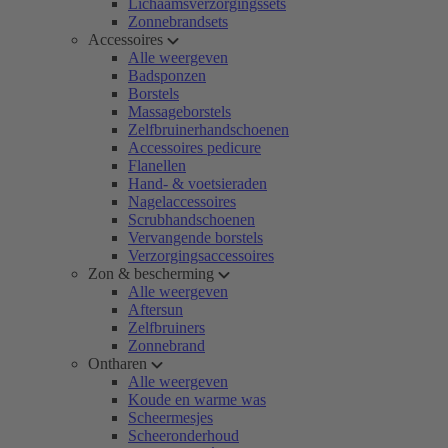
Lichaamsverzorgingssets
Zonnebrandsets
Accessoires
Alle weergeven
Badsponzen
Borstels
Massageborstels
Zelfbruinerhandschoenen
Accessoires pedicure
Flanellen
Hand- & voetsieraden
Nagelaccessoires
Scrubhandschoenen
Vervangende borstels
Verzorgingsaccessoires
Zon & bescherming
Alle weergeven
Aftersun
Zelfbruiners
Zonnebrand
Ontharen
Alle weergeven
Koude en warme was
Scheermesjes
Scheeronderhoud