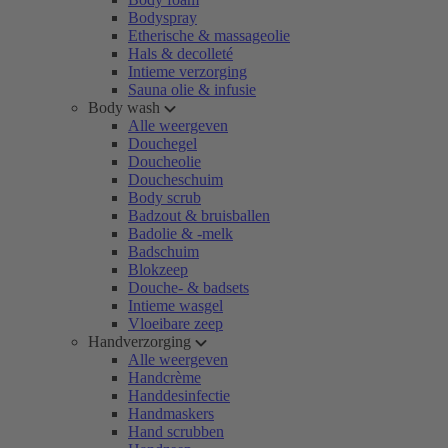
Bodyspray
Etherische & massageolie
Hals & decolleté
Intieme verzorging
Sauna olie & infusie
Body wash
Alle weergeven
Douchegel
Doucheolie
Doucheschuim
Body scrub
Badzout & bruisballen
Badolie & -melk
Badschuim
Blokzeep
Douche- & badsets
Intieme wasgel
Vloeibare zeep
Handverzorging
Alle weergeven
Handcrème
Handdesinfectie
Handmaskers
Hand scrubben