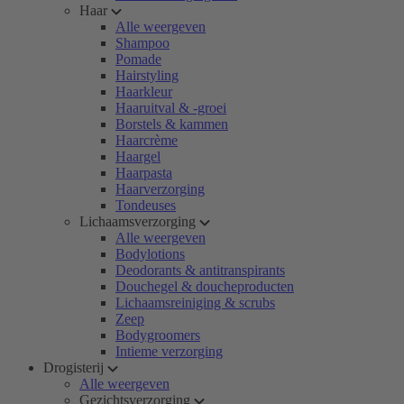
Haar
Alle weergeven
Shampoo
Pomade
Hairstyling
Haarkleur
Haaruitval & -groei
Borstels & kammen
Haarcrème
Haargel
Haarpasta
Haarverzorging
Tondeuses
Lichaamsverzorging
Alle weergeven
Bodylotions
Deodorants & antitranspirants
Douchegel & doucheproducten
Lichaamsreiniging & scrubs
Zeep
Bodygroomers
Intieme verzorging
Drogisterij
Alle weergeven
Gezichtsverzorging