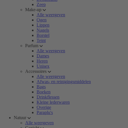
Zeep
Make-up
Alle weergeven
Ogen
Lippen
Nagels
Borstel
Teint
Parfum
Alle weergeven
Dames
Heren
Unisex
Accessoires
Alle weergeven
Afwas- en reinigingsmiddelen
Bags
Boeken
Drinkflessen
Kleine lederwaren
Overige
Paraplu's
Natuur
Alle weergeven
Gezicht