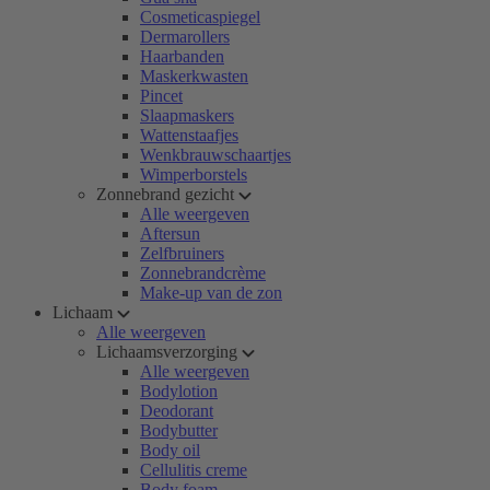
Cosmeticaspiegel
Dermarollers
Haarbanden
Maskerkwasten
Pincet
Slaapmaskers
Wattenstaafjes
Wenkbrauwschaartjes
Wimperborstels
Zonnebrand gezicht
Alle weergeven
Aftersun
Zelfbruiners
Zonnebrandcrème
Make-up van de zon
Lichaam
Alle weergeven
Lichaamsverzorging
Alle weergeven
Bodylotion
Deodorant
Bodybutter
Body oil
Cellulitis creme
Body foam