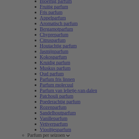
Bloemig parfum
Fruitig parfum
Fris parfum
Appelparfum
Aromatisch parfum
Bergamotparfum
Chypreparfum
Citrusparfum
Houtachtig parfum
Jasmijnparfum
Kokosparfum
Kruidig parfum
Muskus parfum
Oud parfum
Parfum fris linnen
Parfum molecuul
Parfum van lelietje-van-dalen
Patchouli parfum
Poederachtig parfum
Rozenparfum
Sandelhoutparfum
Vanilleparfum
Vetiverparfum
Viooltjesparfum
Parfum per seizoen