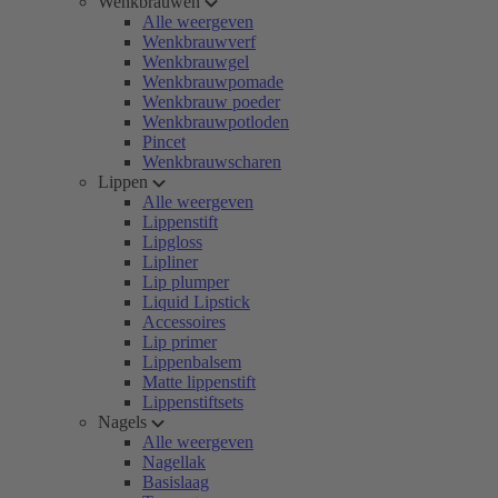
Wenkbrauwen
Alle weergeven
Wenkbrauwverf
Wenkbrauwgel
Wenkbrauwpomade
Wenkbrauw poeder
Wenkbrauwpotloden
Pincet
Wenkbrauwscharen
Lippen
Alle weergeven
Lippenstift
Lipgloss
Lipliner
Lip plumper
Liquid Lipstick
Accessoires
Lip primer
Lippenbalsem
Matte lippenstift
Lippenstiftsets
Nagels
Alle weergeven
Nagellak
Basislaag