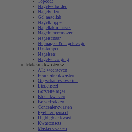
Topcoat
Nagelverharder
Nagelvijlen
Gel nagellak
Nagelknipper
Nagellak remover
Nagelriemremover
Nagelschaar
Nepnagels & nageldesign
UV-lampen
Nagelsets
Nagelverzorging
Make-up kwasten
Alle weergeven
Foundationkwasten
Oogschaduwkwasten
Lippenseel
Borstelreiniger
Blush kwasten
Borstelzakken
Concealerkwasten
Eyeliner penseel
Highlighter kwast
Kwastensets
Maskerkwasten