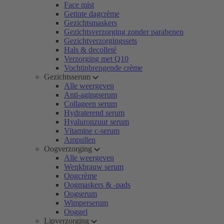
Face mist
Getinte dagcrème
Gezichtsmaskers
Gezichtsverzorging zonder parabenen
Gezichtverzorgingssets
Hals & decolleté
Verzorging met Q10
Vochtinbrengende crème
Gezichtsserum
Alle weergeven
Anti-agingserum
Collageen serum
Hydraterend serum
Hyaluronzuur serum
Vitamine c-serum
Ampullen
Oogverzorging
Alle weergeven
Wenkbrauw serum
Oogcrème
Oogmaskers & -pads
Oogserum
Wimperserum
Ooggel
Lipverzorging