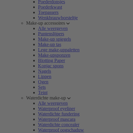
Poederdonsjes
Poederkwast
Toepassers
Wenkbrauwborsteltje
Make-up accessoires
Alle weergeven
Puntenslijpers
Make-up spiegels
Make-up tas
Lege make-uppaletten
Make-upsponzen
Blotting Paper
Konjac spons
Nagels
Lippen
Ogen
Sets
Teint
Waterdichte make-up
Alle weergeven
Waterproof eyeliner
Waterdichte fundering
Waterproof mascara
Waterdichte concealer
Waterproof oogschaduw