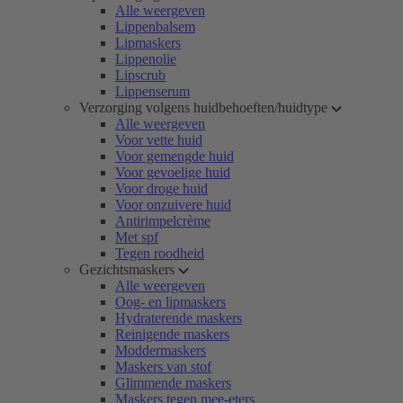
Alle weergeven
Lippenbalsem
Lipmaskers
Lippenolie
Lipscrub
Lippenserum
Verzorging volgens huidbehoeften/huidtype
Alle weergeven
Voor vette huid
Voor gemengde huid
Voor gevoelige huid
Voor droge huid
Voor onzuivere huid
Antirimpelcrème
Met spf
Tegen roodheid
Gezichtsmaskers
Alle weergeven
Oog- en lipmaskers
Hydraterende maskers
Reinigende maskers
Moddermaskers
Maskers van stof
Glimmende maskers
Maskers tegen mee-eters