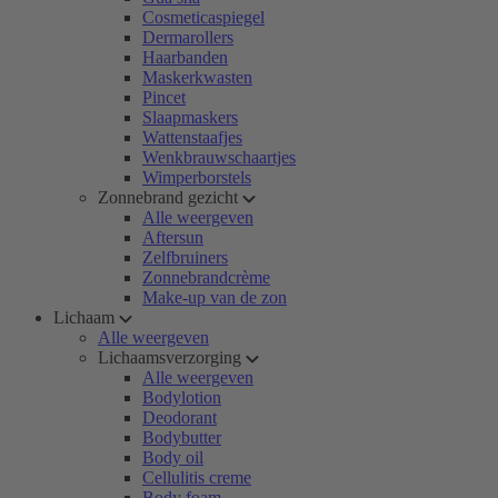
Cosmeticaspiegel
Dermarollers
Haarbanden
Maskerkwasten
Pincet
Slaapmaskers
Wattenstaafjes
Wenkbrauwschaartjes
Wimperborstels
Zonnebrand gezicht
Alle weergeven
Aftersun
Zelfbruiners
Zonnebrandcrème
Make-up van de zon
Lichaam
Alle weergeven
Lichaamsverzorging
Alle weergeven
Bodylotion
Deodorant
Bodybutter
Body oil
Cellulitis creme
Body foam