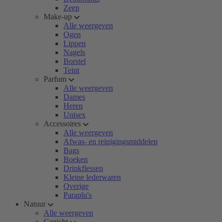
Zeep
Make-up
Alle weergeven
Ogen
Lippen
Nagels
Borstel
Teint
Parfum
Alle weergeven
Dames
Heren
Unisex
Accessoires
Alle weergeven
Afwas- en reinigingsmiddelen
Bags
Boeken
Drinkflessen
Kleine lederwaren
Overige
Paraplu's
Natuur
Alle weergeven
Gezicht