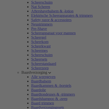
Scheerschuim
Nat Scheren
Aftershavebalsem & -lotion
Elektrische Scheerapparaten & trimmers
Safety razor & accessoires
Neustrimmers
Pre-Shave
Scheerapparaat voor mannen
Scheergel
Scheerkom
Scheerkwast
Scheermes
Scheerschuim
Scheersets
Scheerstandaard
Scheerzeep
Baardverzorging
Alle weergeven
Baardbalsem
Baardkammen & -borstels
Baardolie
Baardtondeuses & -trimmers
Baardshampoo & -zeep
Baard trimmen
Baardverzorgingssets