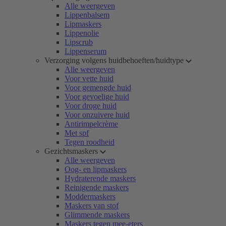
Alle weergeven
Lippenbalsem
Lipmaskers
Lippenolie
Lipscrub
Lippenserum
Verzorging volgens huidbehoeften/huidtype
Alle weergeven
Voor vette huid
Voor gemengde huid
Voor gevoelige huid
Voor droge huid
Voor onzuivere huid
Antirimpelcrème
Met spf
Tegen roodheid
Gezichtsmaskers
Alle weergeven
Oog- en lipmaskers
Hydraterende maskers
Reinigende maskers
Moddermaskers
Maskers van stof
Glimmende maskers
Maskers tegen mee-eters