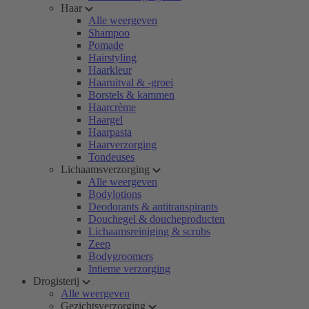
Haar
Alle weergeven
Shampoo
Pomade
Hairstyling
Haarkleur
Haaruitval & -groei
Borstels & kammen
Haarcrème
Haargel
Haarpasta
Haarverzorging
Tondeuses
Lichaamsverzorging
Alle weergeven
Bodylotions
Deodorants & antitranspirants
Douchegel & doucheproducten
Lichaamsreiniging & scrubs
Zeep
Bodygroomers
Intieme verzorging
Drogisterij
Alle weergeven
Gezichtsverzorging