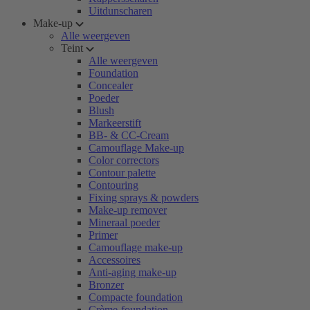
Uitdunscharen
Make-up
Alle weergeven
Teint
Alle weergeven
Foundation
Concealer
Poeder
Blush
Markeerstift
BB- & CC-Cream
Camouflage Make-up
Color correctors
Contour palette
Contouring
Fixing sprays & powders
Make-up remover
Mineraal poeder
Primer
Camouflage make-up
Accessoires
Anti-aging make-up
Bronzer
Compacte foundation
Crème-foundation