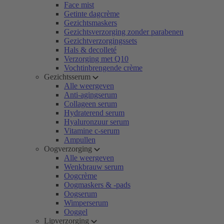
Face mist
Getinte dagcrème
Gezichtsmaskers
Gezichtsverzorging zonder parabenen
Gezichtverzorgingssets
Hals & decolleté
Verzorging met Q10
Vochtinbrengende crème
Gezichtsserum
Alle weergeven
Anti-agingserum
Collageen serum
Hydraterend serum
Hyaluronzuur serum
Vitamine c-serum
Ampullen
Oogverzorging
Alle weergeven
Wenkbrauw serum
Oogcrème
Oogmaskers & -pads
Oogserum
Wimperserum
Ooggel
Lipverzorging