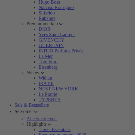
Hugo Boss
Narciso Rodriguez
Shiseido
Rabanne
Premiummerken
DIOR
Yves Saint Laurent
GIVENCHY
GUERLAIN
INITIO Parfums Privés
La Mer
Tom Ford
Eisenberg
Nieuw
Widian
IRÄYE
NEST NEW YORK
La Prairie
TYPEBEA
Sale & Bestsellers
☀️ Zomer
Alle weergeven
Highlights
Travel Essentials
Beautyzomertrends 2026