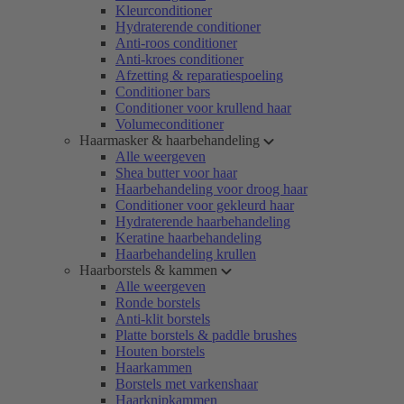
Kleurconditioner
Hydraterende conditioner
Anti-roos conditioner
Anti-kroes conditioner
Afzetting & reparatiespoeling
Conditioner bars
Conditioner voor krullend haar
Volumeconditioner
Haarmasker & haarbehandeling
Alle weergeven
Shea butter voor haar
Haarbehandeling voor droog haar
Conditioner voor gekleurd haar
Hydraterende haarbehandeling
Keratine haarbehandeling
Haarbehandeling krullen
Haarborstels & kammen
Alle weergeven
Ronde borstels
Anti-klit borstels
Platte borstels & paddle brushes
Houten borstels
Haarkammen
Borstels met varkenshaar
Haarknipkammen