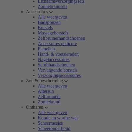
Lichaamsverzorgingssets
Zonnebrandsets
Accessoires
Alle weergeven
Badsponzen
Borstels
Massageborstels
Zelfbruinerhandschoenen
Accessoires pedicure
Flanellen
Hand- & voetsieraden
Nagelaccessoires
Scrubhandschoenen
Vervangende borstels
Verzorgingsaccessoires
Zon & bescherming
Alle weergeven
Aftersun
Zelfbruiners
Zonnebrand
Ontharen
Alle weergeven
Koude en warme was
Scheermesjes
Scheeronderhoud