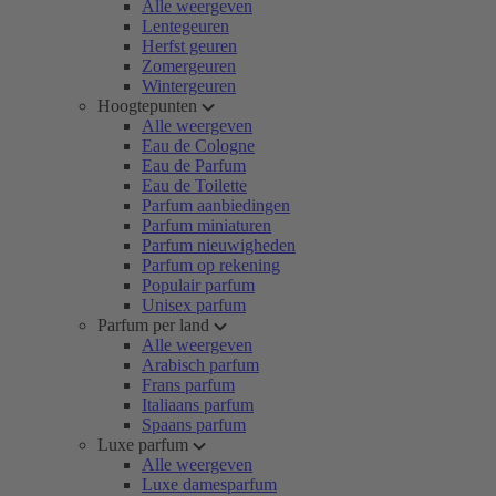
Alle weergeven
Lentegeuren
Herfst geuren
Zomergeuren
Wintergeuren
Hoogtepunten
Alle weergeven
Eau de Cologne
Eau de Parfum
Eau de Toilette
Parfum aanbiedingen
Parfum miniaturen
Parfum nieuwigheden
Parfum op rekening
Populair parfum
Unisex parfum
Parfum per land
Alle weergeven
Arabisch parfum
Frans parfum
Italiaans parfum
Spaans parfum
Luxe parfum
Alle weergeven
Luxe damesparfum