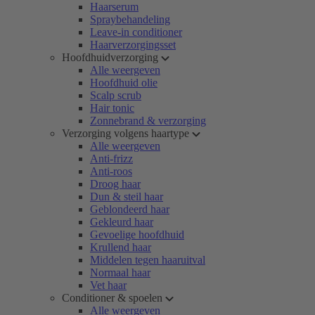
Haarserum
Spraybehandeling
Leave-in conditioner
Haarverzorgingsset
Hoofdhuidverzorging
Alle weergeven
Hoofdhuid olie
Scalp scrub
Hair tonic
Zonnebrand & verzorging
Verzorging volgens haartype
Alle weergeven
Anti-frizz
Anti-roos
Droog haar
Dun & steil haar
Geblondeerd haar
Gekleurd haar
Gevoelige hoofdhuid
Krullend haar
Middelen tegen haaruitval
Normaal haar
Vet haar
Conditioner & spoelen
Alle weergeven