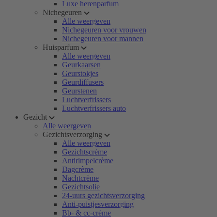
Luxe herenparfum
Nichegeuren
Alle weergeven
Nichegeuren voor vrouwen
Nichegeuren voor mannen
Huisparfum
Alle weergeven
Geurkaarsen
Geurstokjes
Geurdiffusers
Geurstenen
Luchtverfrissers
Luchtverfrissers auto
Gezicht
Alle weergeven
Gezichtsverzorging
Alle weergeven
Gezichtscrème
Antirimpelcrème
Dagcrème
Nachtcrème
Gezichtsolie
24-uurs gezichtsverzorging
Anti-puistjesverzorging
Bb- & cc-crème