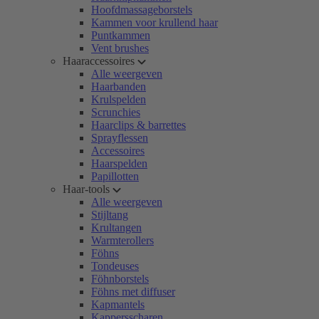
Hoofdmassageborstels
Kammen voor krullend haar
Puntkammen
Vent brushes
Haaraccessoires
Alle weergeven
Haarbanden
Krulspelden
Scrunchies
Haarclips & barrettes
Sprayflessen
Accessoires
Haarspelden
Papillotten
Haar-tools
Alle weergeven
Stijltang
Krultangen
Warmterollers
Föhns
Tondeuses
Föhnborstels
Föhns met diffuser
Kapmantels
Kappersscharen