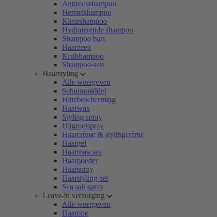
Antiroosshampoo
Herstelshampoo
Kleurshampoo
Hydraterende shampoo
Shampoo bars
Haarzeep
Krulshampoo
Shampoo-sets
Haarstyling
Alle weergeven
Schuimmiddel
Hittebescherming
Haarwax
Styling spray
Uitgroeispray
Haarcrème & stylingcrème
Haargel
Haarmascara
Haarpoeder
Haarspray
Haarstyling-set
Sea salt spray
Leave-in verzorging
Alle weergeven
Haarolie