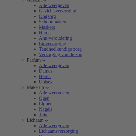
Alle weergeven
Gezichtsverzorging
Oogzorg
Schoonmaken
Maskers
Heren
Anti-veroudering
Lipverzorging
Tandheelkundige zorg
Verzorging van de zon
Parfum
Alle weergeven
Dames
Heren
Unisex
Make-up
Alle weergeven
Ogen
Lippen
Nagels
Teint
Lichaam
Alle weergeven
Lichaamsverzorging