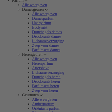
Parfum
Alle weergeven
Damesgeuren
Alle weergeven
Damesparfum
Haarparfum
Bodymist
Douchegels dames
Deodorants dames
Lichaamsverzorging
Zeep voor dames
Parfumsets dames
Herengeuren
Alle weergeven
Herenparfum
Aftershave
Lichaamsverzorging
Douchegels heren
Deodorants heren
Parfumsets heren
Zeep voor heren
Geurnoten
Alle weergeven
Amberparfum
Oriëntaals parfum