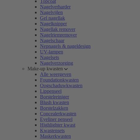
Topcoat
Nagelverharder
Nagelvijlen
Gel nagellak
Nagelknipper
Nagellak remover
Nagelriemremover
Nagelschaar
Nepnagels & nageldesign
UV-lampen
Nagelsets
Nagelverzorging
Make-up kwasten
Alle weergeven
Foundationkwasten
Oogschaduwkwasten
Lippenseel
Borstelreiniger
Blush kwasten
Borstelzakken
Concealerkwasten
Eyeliner penseel
Highlighter kwast
Kwastensets
Maskerkwasten