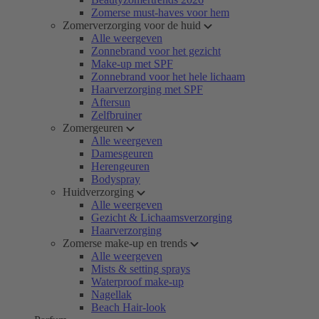
Zomerse must-haves voor hem
Zomerverzorging voor de huid
Alle weergeven
Zonnebrand voor het gezicht
Make-up met SPF
Zonnebrand voor het hele lichaam
Haarverzorging met SPF
Aftersun
Zelfbruiner
Zomergeuren
Alle weergeven
Damesgeuren
Herengeuren
Bodyspray
Huidverzorging
Alle weergeven
Gezicht & Lichaamsverzorging
Haarverzorging
Zomerse make-up en trends
Alle weergeven
Mists & setting sprays
Waterproof make-up
Nagellak
Beach Hair-look