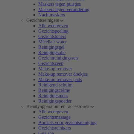
Maskers tegen puistjes
Maskers tegen veroudering
Nachtmaskers
Gezichtsreinigers
Alle weergeven
Gezichtspeeling
Gezichtstoners
Micellair water
Reinigingsgel
Reinigingsolie
Gezichtreinigingssets
Gezichtszeep
Make-up remover
Make-up remover doekjes
Make-up remover pads
Reinigend schuim
Reinigingscrème
Reinigingsmelk
Reinigingspoeder
Beautyapparatuur en -accessoires
Alle weergeven
Gezichtsmassage
Borstels voor gezichtsreiniging
Gezichtsreinigers
Gua sha