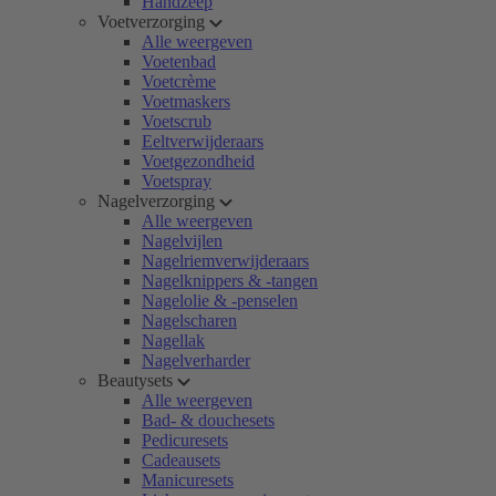
Handzeep
Voetverzorging
Alle weergeven
Voetenbad
Voetcrème
Voetmaskers
Voetscrub
Eeltverwijderaars
Voetgezondheid
Voetspray
Nagelverzorging
Alle weergeven
Nagelvijlen
Nagelriemverwijderaars
Nagelknippers & -tangen
Nagelolie & -penselen
Nagelscharen
Nagellak
Nagelverharder
Beautysets
Alle weergeven
Bad- & douchesets
Pedicuresets
Cadeausets
Manicuresets