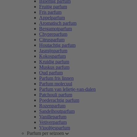
Bloemig parfum
Fruitig parfum
Fris parfum
Appelparfum
Aromatisch parfum
Bergamotparfum
Chypreparfum
Citrusparfum
Houtachtig parfum
Jasmijnparfum
Kokosparfum
Kruidig parfum
Muskus parfum
Oud parfum
Parfum fris linnen
Parfum molecuul
Parfum van lelietje-van-dalen
Patchouli parfum
Poederachtig parfum
Rozenparfum
Sandelhoutparfum
Vanilleparfum
Vetiverparfum
Viooltjesparfum
Parfum per seizoen