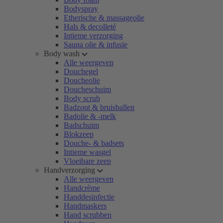
Bodyspray
Etherische & massageolie
Hals & decolleté
Intieme verzorging
Sauna olie & infusie
Body wash
Alle weergeven
Douchegel
Doucheolie
Doucheschuim
Body scrub
Badzout & bruisballen
Badolie & -melk
Badschuim
Blokzeep
Douche- & badsets
Intieme wasgel
Vloeibare zeep
Handverzorging
Alle weergeven
Handcrème
Handdesinfectie
Handmaskers
Hand scrubben