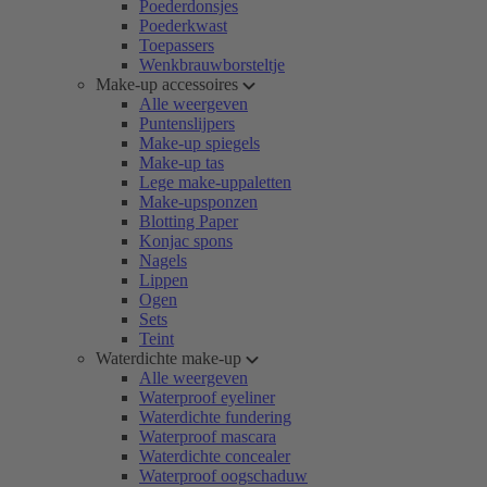
Poederdonsjes
Poederkwast
Toepassers
Wenkbrauwborsteltje
Make-up accessoires
Alle weergeven
Puntenslijpers
Make-up spiegels
Make-up tas
Lege make-uppaletten
Make-upsponzen
Blotting Paper
Konjac spons
Nagels
Lippen
Ogen
Sets
Teint
Waterdichte make-up
Alle weergeven
Waterproof eyeliner
Waterdichte fundering
Waterproof mascara
Waterdichte concealer
Waterproof oogschaduw