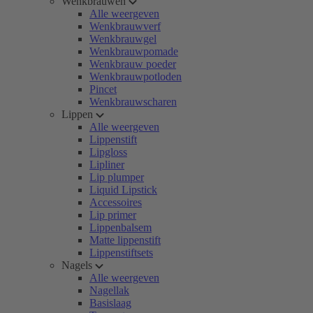
Wenkbrauwen
Alle weergeven
Wenkbrauwverf
Wenkbrauwgel
Wenkbrauwpomade
Wenkbrauw poeder
Wenkbrauwpotloden
Pincet
Wenkbrauwscharen
Lippen
Alle weergeven
Lippenstift
Lipgloss
Lipliner
Lip plumper
Liquid Lipstick
Accessoires
Lip primer
Lippenbalsem
Matte lippenstift
Lippenstiftsets
Nagels
Alle weergeven
Nagellak
Basislaag