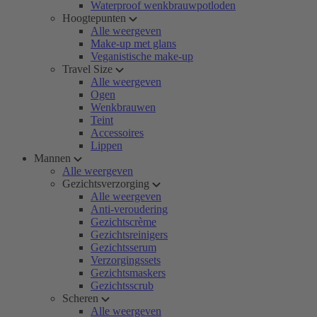
Waterproof wenkbrauwpotloden
Hoogtepunten
Alle weergeven
Make-up met glans
Veganistische make-up
Travel Size
Alle weergeven
Ogen
Wenkbrauwen
Teint
Accessoires
Lippen
Mannen
Alle weergeven
Gezichtsverzorging
Alle weergeven
Anti-veroudering
Gezichtscrème
Gezichtsreinigers
Gezichtsserum
Verzorgingssets
Gezichtsmaskers
Gezichtsscrub
Scheren
Alle weergeven