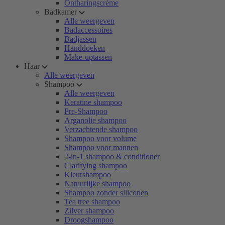
Ontharingscrème
Badkamer
Alle weergeven
Badaccessoires
Badjassen
Handdoeken
Make-uptassen
Haar
Alle weergeven
Shampoo
Alle weergeven
Keratine shampoo
Pre-Shampoo
Arganolie shampoo
Verzachtende shampoo
Shampoo voor volume
Shampoo voor mannen
2-in-1 shampoo & conditioner
Clarifying shampoo
Kleurshampoo
Natuurlijke shampoo
Shampoo zonder siliconen
Tea tree shampoo
Zilver shampoo
Droogshampoo