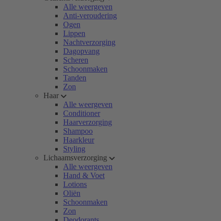
Alle weergeven
Anti-veroudering
Ogen
Lippen
Nachtverzorging
Dagopvang
Scheren
Schoonmaken
Tanden
Zon
Haar
Alle weergeven
Conditioner
Haarverzorging
Shampoo
Haarkleur
Styling
Lichaamsverzorging
Alle weergeven
Hand & Voet
Lotions
Oliën
Schoonmaken
Zon
Deodorants