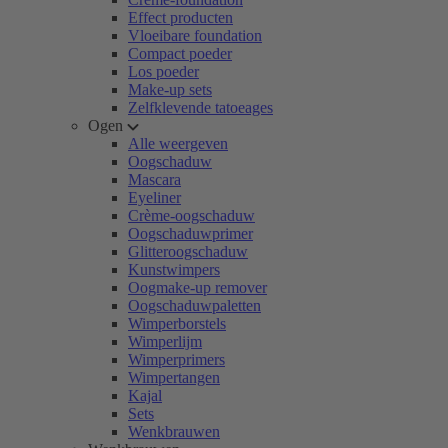
Effect producten
Vloeibare foundation
Compact poeder
Los poeder
Make-up sets
Zelfklevende tatoeages
Ogen
Alle weergeven
Oogschaduw
Mascara
Eyeliner
Crème-oogschaduw
Oogschaduwprimer
Glitteroogschaduw
Kunstwimpers
Oogmake-up remover
Oogschaduwpaletten
Wimperborstels
Wimperlijm
Wimperprimers
Wimpertangen
Kajal
Sets
Wenkbrauwen