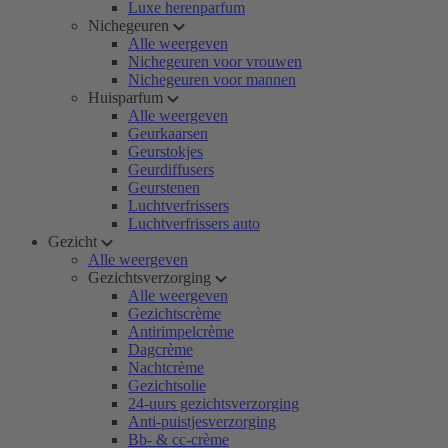
Luxe herenparfum
Nichegeuren
Alle weergeven
Nichegeuren voor vrouwen
Nichegeuren voor mannen
Huisparfum
Alle weergeven
Geurkaarsen
Geurstokjes
Geurdiffusers
Geurstenen
Luchtverfrissers
Luchtverfrissers auto
Gezicht
Alle weergeven
Gezichtsverzorging
Alle weergeven
Gezichtscrème
Antirimpelcrème
Dagcrème
Nachtcrème
Gezichtsolie
24-uurs gezichtsverzorging
Anti-puistjesverzorging
Bb- & cc-crème