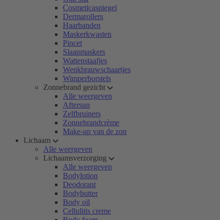
Cosmeticaspiegel
Dermarollers
Haarbanden
Maskerkwasten
Pincet
Slaapmaskers
Wattenstaafjes
Wenkbrauwschaartjes
Wimperborstels
Zonnebrand gezicht
Alle weergeven
Aftersun
Zelfbruiners
Zonnebrandcrème
Make-up van de zon
Lichaam
Alle weergeven
Lichaamsverzorging
Alle weergeven
Bodylotion
Deodorant
Bodybutter
Body oil
Cellulitis creme
Body foam