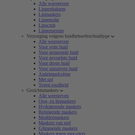
Alle weergeven
Lippenbalsem
Lipmaskers
Lippenolie
Lipscrub
Lippenserum
Verzorging volgens huidbehoeften/huidtype
Alle weergeven
Voor vette huid
Voor gemengde huid
Voor gevoelige huid
Voor droge huid
Voor onzuivere huid
Antirimpelcrème
Met spf
Tegen roodheid
Gezichtsmaskers
Alle weergeven
Oog- en lipmaskers
Hydraterende maskers
Reinigende maskers
Moddermaskers
Maskers van stof
Glimmende maskers
Maskers tegen mee-eters