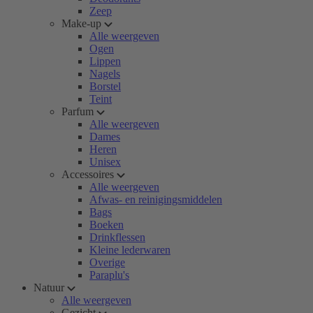
Zeep
Make-up
Alle weergeven
Ogen
Lippen
Nagels
Borstel
Teint
Parfum
Alle weergeven
Dames
Heren
Unisex
Accessoires
Alle weergeven
Afwas- en reinigingsmiddelen
Bags
Boeken
Drinkflessen
Kleine lederwaren
Overige
Paraplu's
Natuur
Alle weergeven
Gezicht