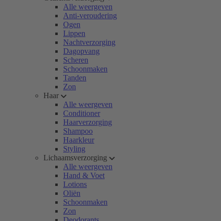
Alle weergeven
Anti-veroudering
Ogen
Lippen
Nachtverzorging
Dagopvang
Scheren
Schoonmaken
Tanden
Zon
Haar
Alle weergeven
Conditioner
Haarverzorging
Shampoo
Haarkleur
Styling
Lichaamsverzorging
Alle weergeven
Hand & Voet
Lotions
Oliën
Schoonmaken
Zon
Deodorants