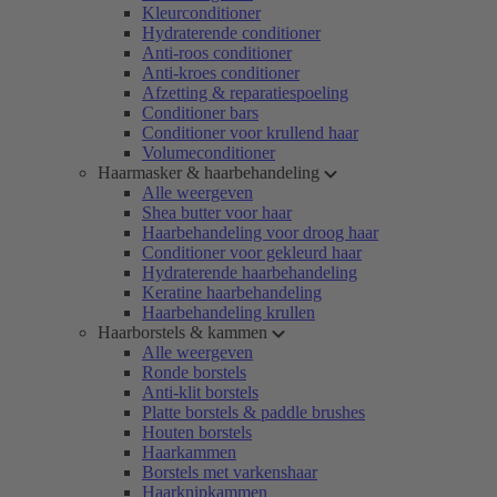
Kleurconditioner
Hydraterende conditioner
Anti-roos conditioner
Anti-kroes conditioner
Afzetting & reparatiespoeling
Conditioner bars
Conditioner voor krullend haar
Volumeconditioner
Haarmasker & haarbehandeling
Alle weergeven
Shea butter voor haar
Haarbehandeling voor droog haar
Conditioner voor gekleurd haar
Hydraterende haarbehandeling
Keratine haarbehandeling
Haarbehandeling krullen
Haarborstels & kammen
Alle weergeven
Ronde borstels
Anti-klit borstels
Platte borstels & paddle brushes
Houten borstels
Haarkammen
Borstels met varkenshaar
Haarknipkammen