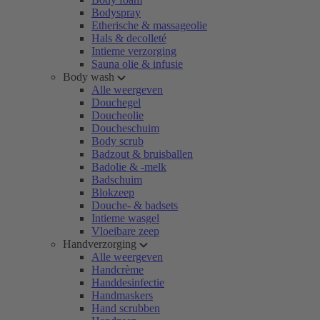
Bodyspray
Etherische & massageolie
Hals & decolleté
Intieme verzorging
Sauna olie & infusie
Body wash
Alle weergeven
Douchegel
Doucheolie
Doucheschuim
Body scrub
Badzout & bruisballen
Badolie & -melk
Badschuim
Blokzeep
Douche- & badsets
Intieme wasgel
Vloeibare zeep
Handverzorging
Alle weergeven
Handcrème
Handdesinfectie
Handmaskers
Hand scrubben