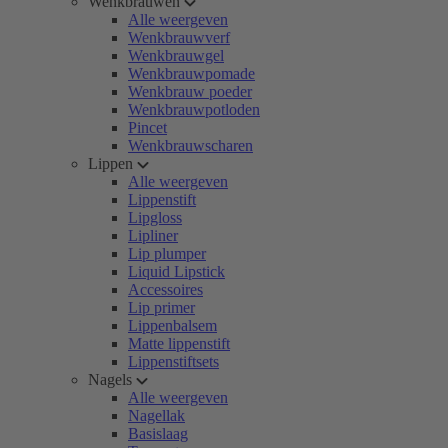
Wenkbrauwen
Alle weergeven
Wenkbrauwverf
Wenkbrauwgel
Wenkbrauwpomade
Wenkbrauw poeder
Wenkbrauwpotloden
Pincet
Wenkbrauwscharen
Lippen
Alle weergeven
Lippenstift
Lipgloss
Lipliner
Lip plumper
Liquid Lipstick
Accessoires
Lip primer
Lippenbalsem
Matte lippenstift
Lippenstiftsets
Nagels
Alle weergeven
Nagellak
Basislaag