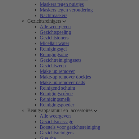
Maskers tegen puistjes
Maskers tegen veroudering
Nachtmaskers
Gezichtsreinigers
Alle weergeven
Gezichtspeeling
Gezichtstoners
Micellair water
Reinigingsgel
Reinigingsolie
Gezichtreinigingssets
Gezichtszeep
Make-up remover
Make-up remover doekjes
Make-up remover pads
Reinigend schuim
Reinigingscrème
Reinigingsmelk
Reinigingspoeder
Beautyapparatuur en -accessoires
Alle weergeven
Gezichtsmassage
Borstels voor gezichtsreiniging
Gezichtsreinigers
Gua sha