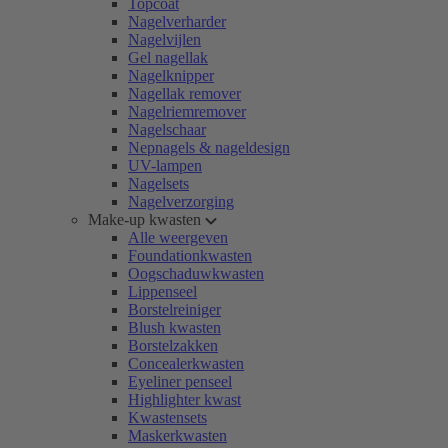
Topcoat
Nagelverharder
Nagelvijlen
Gel nagellak
Nagelknipper
Nagellak remover
Nagelriemremover
Nagelschaar
Nepnagels & nageldesign
UV-lampen
Nagelsets
Nagelverzorging
Make-up kwasten
Alle weergeven
Foundationkwasten
Oogschaduwkwasten
Lippenseel
Borstelreiniger
Blush kwasten
Borstelzakken
Concealerkwasten
Eyeliner penseel
Highlighter kwast
Kwastensets
Maskerkwasten