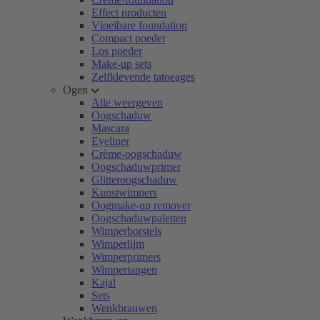
Effect producten
Vloeibare foundation
Compact poeder
Los poeder
Make-up sets
Zelfklevende tatoeages
Ogen
Alle weergeven
Oogschaduw
Mascara
Eyeliner
Crème-oogschaduw
Oogschaduwprimer
Glitteroogschaduw
Kunstwimpers
Oogmake-up remover
Oogschaduwpaletten
Wimperborstels
Wimperlijm
Wimperprimers
Wimpertangen
Kajal
Sets
Wenkbrauwen