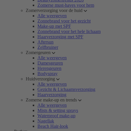
Zomerse must-haves voor hem
Zomerverzorging voor de huid
Alle weergeven
Zonnebrand voor het gezicht
Make-up met SPF
Zonnebrand voor het hele lichaam
Haarverzorging met SPF
Aftersun
Zelfbruiner
Zomergeuren
Alle weergeven
Damesgeuren
Herengeuren
Bodyspray
Huidverzorging
Alle weergeven
Gezicht & Lichaamsverzorging
Haarverzorging
Zomerse make-up en trends
Alle weergeven
Mists & setting sprays
Waterproof make-up
Nagellak
Beach Hair-look