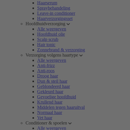
Haarserum
Spraybehandeling
Leave-in conditioner
Haarverzorgingsset
Hoofdhuidverzorging
Alle weergeven
Hoofdhuid olie
Scalp scrub
Hair tonic
Zonnebrand & verzorging
Verzorging volgens haartype
Alle weergeven
Anti-frizz
Anti-roos
Droog haar
Dun & steil haar
Geblondeerd haar
Gekleurd haar
Gevoelige hoofdhuid
Krullend haar
Middelen tegen haaruitval
Normaal haar
Vet haar
Conditioner & spoelen
Alle weergeven