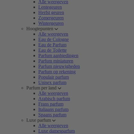
Alle weergeven
Lentegeuren
Herfst geuren
Zomergeuren
Wintergeuren
Hoogtepunten
Alle weergeven
Eau de Cologne
Eau de Parfum
Eau de Toilette
Parfum aanbiedingen
Parfum miniaturen
Parfum nieuwigheden
Parfum op rekening
Populair parfum
Unisex parfum
Parfum per land
Alle weergeven
Arabisch parfum
Frans parfum
Italiaans parfum
Spaans parfum
Luxe parfum
Alle weergeven
Luxe damesparfum