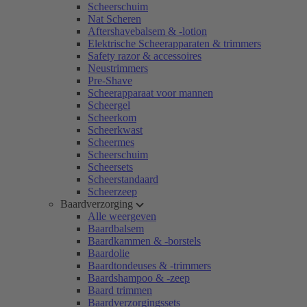
Scheerschuim
Nat Scheren
Aftershavebalsem & -lotion
Elektrische Scheerapparaten & trimmers
Safety razor & accessoires
Neustrimmers
Pre-Shave
Scheerapparaat voor mannen
Scheergel
Scheerkom
Scheerkwast
Scheermes
Scheerschuim
Scheersets
Scheerstandaard
Scheerzeep
Baardverzorging
Alle weergeven
Baardbalsem
Baardkammen & -borstels
Baardolie
Baardtondeuses & -trimmers
Baardshampoo & -zeep
Baard trimmen
Baardverzorgingssets