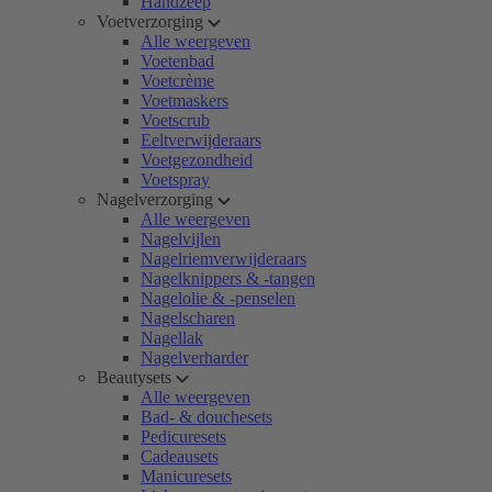
Handzeep
Voetverzorging
Alle weergeven
Voetenbad
Voetcrème
Voetmaskers
Voetscrub
Eeltverwijderaars
Voetgezondheid
Voetspray
Nagelverzorging
Alle weergeven
Nagelvijlen
Nagelriemverwijderaars
Nagelknippers & -tangen
Nagelolie & -penselen
Nagelscharen
Nagellak
Nagelverharder
Beautysets
Alle weergeven
Bad- & douchesets
Pedicuresets
Cadeausets
Manicuresets