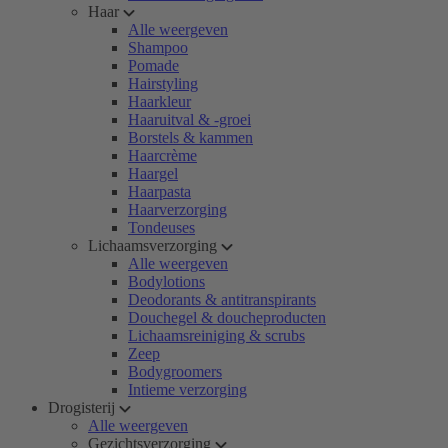
Haar
Alle weergeven
Shampoo
Pomade
Hairstyling
Haarkleur
Haaruitval & -groei
Borstels & kammen
Haarcrème
Haargel
Haarpasta
Haarverzorging
Tondeuses
Lichaamsverzorging
Alle weergeven
Bodylotions
Deodorants & antitranspirants
Douchegel & doucheproducten
Lichaamsreiniging & scrubs
Zeep
Bodygroomers
Intieme verzorging
Drogisterij
Alle weergeven
Gezichtsverzorging