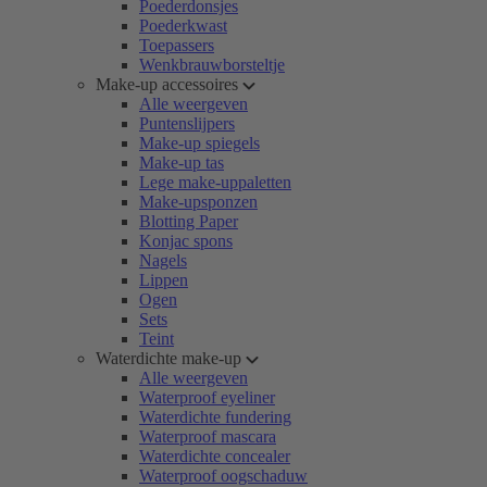
Poederdonsjes
Poederkwast
Toepassers
Wenkbrauwborsteltje
Make-up accessoires
Alle weergeven
Puntenslijpers
Make-up spiegels
Make-up tas
Lege make-uppaletten
Make-upsponzen
Blotting Paper
Konjac spons
Nagels
Lippen
Ogen
Sets
Teint
Waterdichte make-up
Alle weergeven
Waterproof eyeliner
Waterdichte fundering
Waterproof mascara
Waterdichte concealer
Waterproof oogschaduw