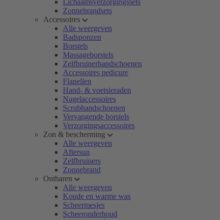
Lichaamsverzorgingssets
Zonnebrandsets
Accessoires
Alle weergeven
Badsponzen
Borstels
Massageborstels
Zelfbruinerhandschoenen
Accessoires pedicure
Flanellen
Hand- & voetsieraden
Nagelaccessoires
Scrubhandschoenen
Vervangende borstels
Verzorgingsaccessoires
Zon & bescherming
Alle weergeven
Aftersun
Zelfbruiners
Zonnebrand
Ontharen
Alle weergeven
Koude en warme was
Scheermesjes
Scheeronderhoud