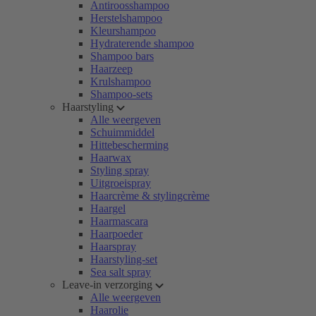
Antiroosshampoo
Herstelshampoo
Kleurshampoo
Hydraterende shampoo
Shampoo bars
Haarzeep
Krulshampoo
Shampoo-sets
Haarstyling
Alle weergeven
Schuimmiddel
Hittebescherming
Haarwax
Styling spray
Uitgroeispray
Haarcrème & stylingcrème
Haargel
Haarmascara
Haarpoeder
Haarspray
Haarstyling-set
Sea salt spray
Leave-in verzorging
Alle weergeven
Haarolie