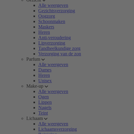
Alle weergeven
Gezichtsverzorging
Oogzorg
Schoonmaken
Maskers
Heren
Anti-veroudering
Lipverzorging
Tandheelkundige zorg
Verzorging van de zon
Parfum
Alle weergeven
Dames
Heren
Unisex
Make-up
Alle weergeven
Ogen
Lippen
Nagels
Teint
Lichaam
Alle weergeven
Lichaamsverzorging