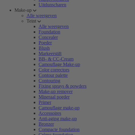
Uitdunscharen
Make-up
Alle weergeven
Teint
Alle weergeven
Foundation
Concealer
Poeder
Blush
Markeerstift
BB- & CC-Cream
Camouflage Make-up
Color correctors
Contour palette
Contouring
Fixing sprays & powders
Make-up remover
Mineraal poeder
Primer
Camouflage make-up
Accessoires
Anti-aging make-up
Bronzer
Compacte foundation
Crème-foundation