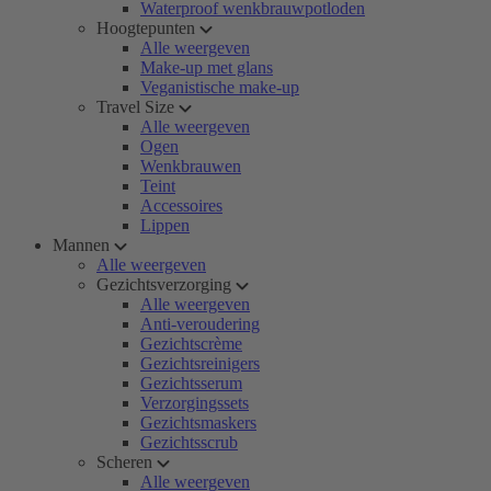
Waterproof wenkbrauwpotloden
Hoogtepunten
Alle weergeven
Make-up met glans
Veganistische make-up
Travel Size
Alle weergeven
Ogen
Wenkbrauwen
Teint
Accessoires
Lippen
Mannen
Alle weergeven
Gezichtsverzorging
Alle weergeven
Anti-veroudering
Gezichtscrème
Gezichtsreinigers
Gezichtsserum
Verzorgingssets
Gezichtsmaskers
Gezichtsscrub
Scheren
Alle weergeven