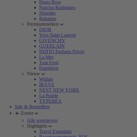
Hugo Boss
Narciso Rodriguez
Shiseido
Rabanne
Premiummerken
DIOR
Yves Saint Laurent
GIVENCHY
GUERLAIN
INITIO Parfums Privés
La Mer
Tom Ford
Eisenberg
Nieuw
Widian
IRÄYE
NEST NEW YORK
La Prairie
TYPEBEA
Sale & Bestsellers
☀️ Zomer
Alle weergeven
Highlights
Travel Essentials
Beautyzomertrends 2026