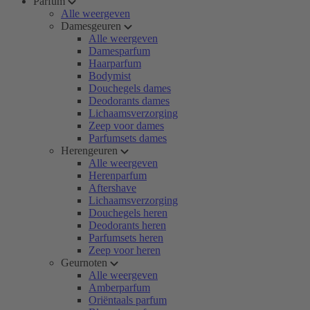
Parfum
Alle weergeven
Damesgeuren
Alle weergeven
Damesparfum
Haarparfum
Bodymist
Douchegels dames
Deodorants dames
Lichaamsverzorging
Zeep voor dames
Parfumsets dames
Herengeuren
Alle weergeven
Herenparfum
Aftershave
Lichaamsverzorging
Douchegels heren
Deodorants heren
Parfumsets heren
Zeep voor heren
Geurnoten
Alle weergeven
Amberparfum
Oriëntaals parfum