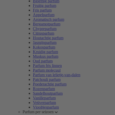
Bloemig parfum
Fruitig parfum
Fris parfum
Appelparfum
Aromatisch parfum
Bergamotparfum
Chypreparfum
Citrusparfum
Houtachtig parfum
Jasmijnparfum
Kokosparfum
Kruidig parfum
Muskus parfum
Oud parfum
Parfum fris linnen
Parfum molecuul
Parfum van lelietje-van-dalen
Patchouli parfum
Poederachtig parfum
Rozenparfum
Sandelhoutparfum
Vanilleparfum
Vetiverparfum
Viooltjesparfum
Parfum per seizoen