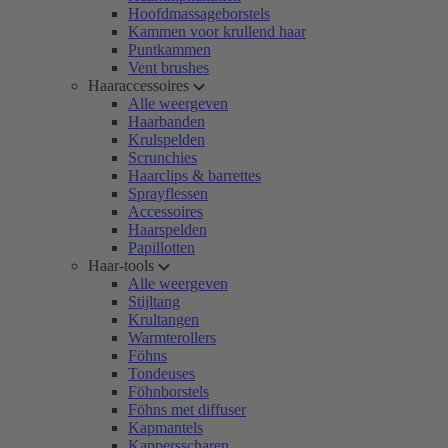
Hoofdmassageborstels
Kammen voor krullend haar
Puntkammen
Vent brushes
Haaraccessoires
Alle weergeven
Haarbanden
Krulspelden
Scrunchies
Haarclips & barrettes
Sprayflessen
Accessoires
Haarspelden
Papillotten
Haar-tools
Alle weergeven
Stijltang
Krultangen
Warmterollers
Föhns
Tondeuses
Föhnborstels
Föhns met diffuser
Kapmantels
Kappersscharen