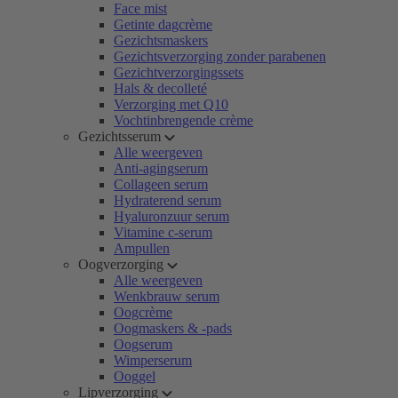
Face mist
Getinte dagcrème
Gezichtsmaskers
Gezichtsverzorging zonder parabenen
Gezichtverzorgingssets
Hals & decolleté
Verzorging met Q10
Vochtinbrengende crème
Gezichtsserum
Alle weergeven
Anti-agingserum
Collageen serum
Hydraterend serum
Hyaluronzuur serum
Vitamine c-serum
Ampullen
Oogverzorging
Alle weergeven
Wenkbrauw serum
Oogcrème
Oogmaskers & -pads
Oogserum
Wimperserum
Ooggel
Lipverzorging