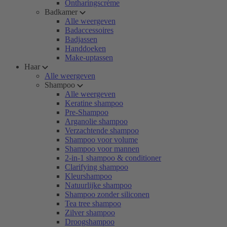
Ontharingscrème
Badkamer
Alle weergeven
Badaccessoires
Badjassen
Handdoeken
Make-uptassen
Haar
Alle weergeven
Shampoo
Alle weergeven
Keratine shampoo
Pre-Shampoo
Arganolie shampoo
Verzachtende shampoo
Shampoo voor volume
Shampoo voor mannen
2-in-1 shampoo & conditioner
Clarifying shampoo
Kleurshampoo
Natuurlijke shampoo
Shampoo zonder siliconen
Tea tree shampoo
Zilver shampoo
Droogshampoo