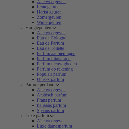
Alle weergeven
Lentegeuren
Herfst geuren
Zomergeuren
Wintergeuren
Hoogtepunten
Alle weergeven
Eau de Cologne
Eau de Parfum
Eau de Toilette
Parfum aanbiedingen
Parfum miniaturen
Parfum nieuwigheden
Parfum op rekening
Populair parfum
Unisex parfum
Parfum per land
Alle weergeven
Arabisch parfum
Frans parfum
Italiaans parfum
Spaans parfum
Luxe parfum
Alle weergeven
Luxe damesparfum