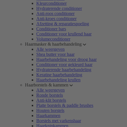
Kleurconditioner
Hydraterende conditioner
Anti-roos conditioner
Anti-kroes conditioner
Afzetting & reparatiespoeling
Conditioner bars
Conditioner voor krullend haar
Volumeconditioner
Haarmasker & haarbehandeling
Alle weergeven
Shea butter voor haar
Haarbehandeling voor droog haar
Conditioner voor gekleurd haar
Hydraterende haarbehandeling
Keratine haarbehandeling
Haarbehandeling krullen
Haarborstels & kammen
Alle weergeven
Ronde borstels
Anti-klit borstels
Platte borstels & paddle brushes
Houten borstels
Haarkammen
Borstels met varkenshaar
Haarknipkammen