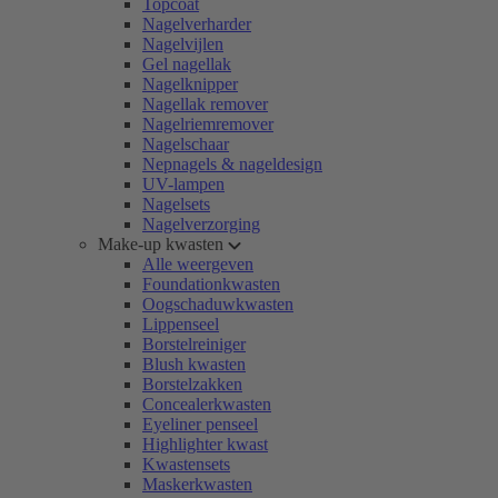
Topcoat
Nagelverharder
Nagelvijlen
Gel nagellak
Nagelknipper
Nagellak remover
Nagelriemremover
Nagelschaar
Nepnagels & nageldesign
UV-lampen
Nagelsets
Nagelverzorging
Make-up kwasten
Alle weergeven
Foundationkwasten
Oogschaduwkwasten
Lippenseel
Borstelreiniger
Blush kwasten
Borstelzakken
Concealerkwasten
Eyeliner penseel
Highlighter kwast
Kwastensets
Maskerkwasten