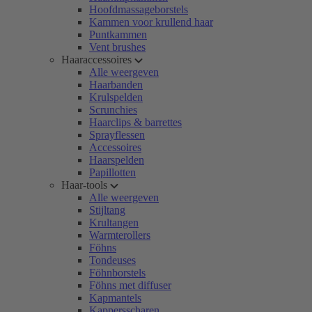
Hoofdmassageborstels
Kammen voor krullend haar
Puntkammen
Vent brushes
Haaraccessoires
Alle weergeven
Haarbanden
Krulspelden
Scrunchies
Haarclips & barrettes
Sprayflessen
Accessoires
Haarspelden
Papillotten
Haar-tools
Alle weergeven
Stijltang
Krultangen
Warmterollers
Föhns
Tondeuses
Föhnborstels
Föhns met diffuser
Kapmantels
Kappersscharen