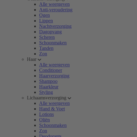
Alle weergeven
Anti-veroudering
Ogen
Lippen
Nachtverzorging
Dagopvang
Scheren
Schoonmaken
Tanden
Zon
Haar
Alle weergeven
Conditioner
Haarverzorging
Shampoo
Haarkleur
Styling
Lichaamsverzorging
Alle weergeven
Hand & Voet
Lotions
Oliën
Schoonmaken
Zon
Deodorants