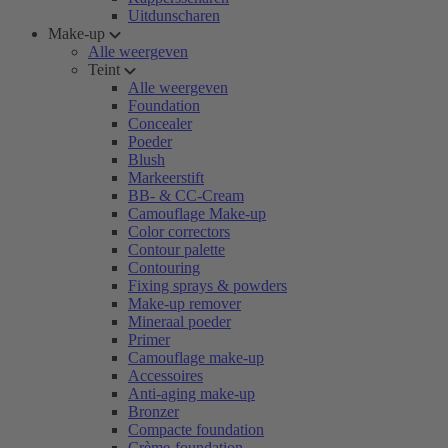
Uitdunscharen
Make-up
Alle weergeven
Teint
Alle weergeven
Foundation
Concealer
Poeder
Blush
Markeerstift
BB- & CC-Cream
Camouflage Make-up
Color correctors
Contour palette
Contouring
Fixing sprays & powders
Make-up remover
Mineraal poeder
Primer
Camouflage make-up
Accessoires
Anti-aging make-up
Bronzer
Compacte foundation
Crème-foundation