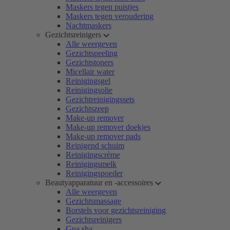
Maskers tegen puistjes
Maskers tegen veroudering
Nachtmaskers
Gezichtsreinigers
Alle weergeven
Gezichtspeeling
Gezichtstoners
Micellair water
Reinigingsgel
Reinigingsolie
Gezichtreinigingssets
Gezichtszeep
Make-up remover
Make-up remover doekjes
Make-up remover pads
Reinigend schuim
Reinigingscrème
Reinigingsmelk
Reinigingspoeder
Beautyapparatuur en -accessoires
Alle weergeven
Gezichtsmassage
Borstels voor gezichtsreiniging
Gezichtsreinigers
Gua sha