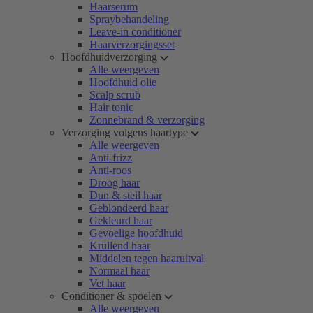
Haarserum
Spraybehandeling
Leave-in conditioner
Haarverzorgingsset
Hoofdhuidverzorging
Alle weergeven
Hoofdhuid olie
Scalp scrub
Hair tonic
Zonnebrand & verzorging
Verzorging volgens haartype
Alle weergeven
Anti-frizz
Anti-roos
Droog haar
Dun & steil haar
Geblondeerd haar
Gekleurd haar
Gevoelige hoofdhuid
Krullend haar
Middelen tegen haaruitval
Normaal haar
Vet haar
Conditioner & spoelen
Alle weergeven