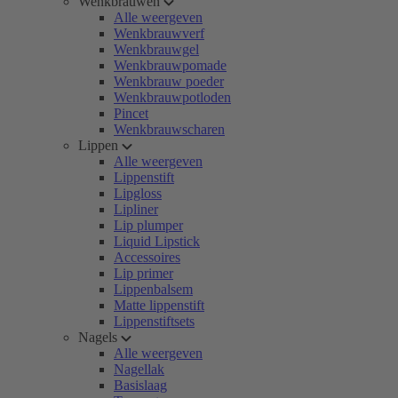
Wenkbrauwen
Alle weergeven
Wenkbrauwverf
Wenkbrauwgel
Wenkbrauwpomade
Wenkbrauw poeder
Wenkbrauwpotloden
Pincet
Wenkbrauwscharen
Lippen
Alle weergeven
Lippenstift
Lipgloss
Lipliner
Lip plumper
Liquid Lipstick
Accessoires
Lip primer
Lippenbalsem
Matte lippenstift
Lippenstiftsets
Nagels
Alle weergeven
Nagellak
Basislaag