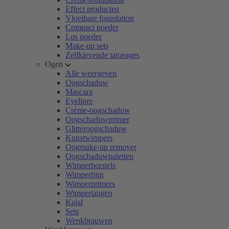
Effect producten
Vloeibare foundation
Compact poeder
Los poeder
Make-up sets
Zelfklevende tatoeages
Ogen
Alle weergeven
Oogschaduw
Mascara
Eyeliner
Crème-oogschaduw
Oogschaduwprimer
Glitteroogschaduw
Kunstwimpers
Oogmake-up remover
Oogschaduwpaletten
Wimperborstels
Wimperlijm
Wimperprimers
Wimpertangen
Kajal
Sets
Wenkbrauwen