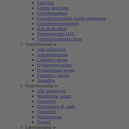
Face mist
Getinte dagcrème
Gezichtsmaskers
Gezichtsverzorging zonder parabenen
Gezichtverzorgingssets
Hals & decolleté
Verzorging met Q10
Vochtinbrengende crème
Gezichtsserum
Alle weergeven
Anti-agingserum
Collageen serum
Hydraterend serum
Hyaluronzuur serum
Vitamine c-serum
Ampullen
Oogverzorging
Alle weergeven
Wenkbrauw serum
Oogcrème
Oogmaskers & -pads
Oogserum
Wimperserum
Ooggel
Lipverzorging