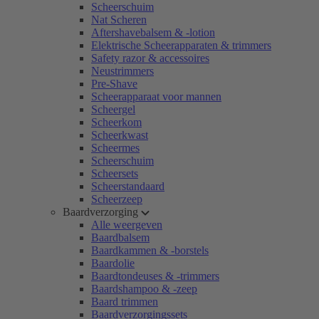
Scheerschuim
Nat Scheren
Aftershavebalsem & -lotion
Elektrische Scheerapparaten & trimmers
Safety razor & accessoires
Neustrimmers
Pre-Shave
Scheerapparaat voor mannen
Scheergel
Scheerkom
Scheerkwast
Scheermes
Scheerschuim
Scheersets
Scheerstandaard
Scheerzeep
Baardverzorging
Alle weergeven
Baardbalsem
Baardkammen & -borstels
Baardolie
Baardtondeuses & -trimmers
Baardshampoo & -zeep
Baard trimmen
Baardverzorgingssets