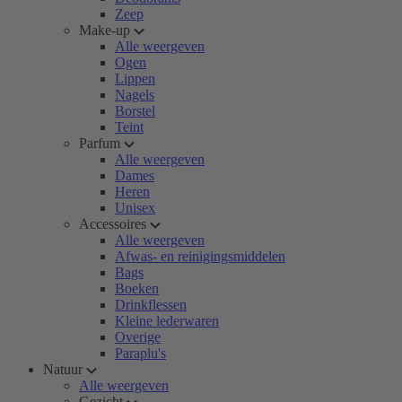
Zeep
Make-up
Alle weergeven
Ogen
Lippen
Nagels
Borstel
Teint
Parfum
Alle weergeven
Dames
Heren
Unisex
Accessoires
Alle weergeven
Afwas- en reinigingsmiddelen
Bags
Boeken
Drinkflessen
Kleine lederwaren
Overige
Paraplu's
Natuur
Alle weergeven
Gezicht