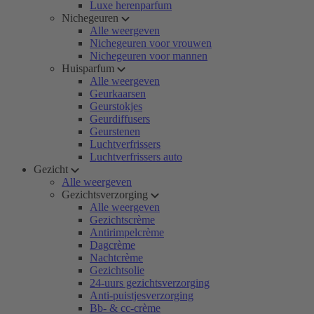
Luxe herenparfum
Nichegeuren
Alle weergeven
Nichegeuren voor vrouwen
Nichegeuren voor mannen
Huisparfum
Alle weergeven
Geurkaarsen
Geurstokjes
Geurdiffusers
Geurstenen
Luchtverfrissers
Luchtverfrissers auto
Gezicht
Alle weergeven
Gezichtsverzorging
Alle weergeven
Gezichtscrème
Antirimpelcrème
Dagcrème
Nachtcrème
Gezichtsolie
24-uurs gezichtsverzorging
Anti-puistjesverzorging
Bb- & cc-crème