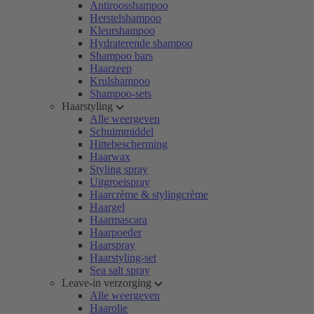
Antiroosshampoo
Herstelshampoo
Kleurshampoo
Hydraterende shampoo
Shampoo bars
Haarzeep
Krulshampoo
Shampoo-sets
Haarstyling
Alle weergeven
Schuimmiddel
Hittebescherming
Haarwax
Styling spray
Uitgroeispray
Haarcrème & stylingcrème
Haargel
Haarmascara
Haarpoeder
Haarspray
Haarstyling-set
Sea salt spray
Leave-in verzorging
Alle weergeven
Haarolie