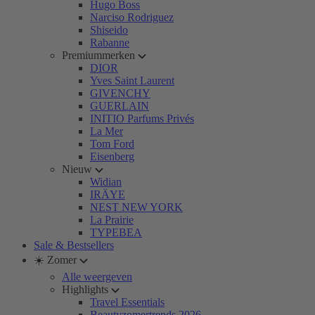
Hugo Boss
Narciso Rodriguez
Shiseido
Rabanne
Premiummerken
DIOR
Yves Saint Laurent
GIVENCHY
GUERLAIN
INITIO Parfums Privés
La Mer
Tom Ford
Eisenberg
Nieuw
Widian
IRÄYE
NEST NEW YORK
La Prairie
TYPEBEA
Sale & Bestsellers
☀️ Zomer
Alle weergeven
Highlights
Travel Essentials
Beautyzomertrends 2026