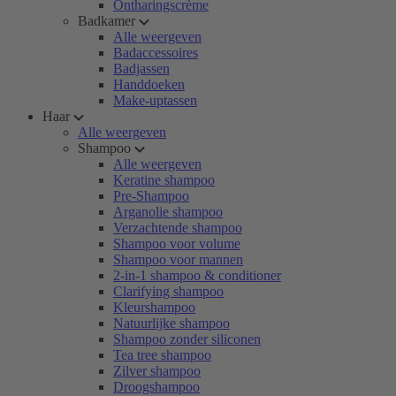
Ontharingscrème
Badkamer
Alle weergeven
Badaccessoires
Badjassen
Handdoeken
Make-uptassen
Haar
Alle weergeven
Shampoo
Alle weergeven
Keratine shampoo
Pre-Shampoo
Arganolie shampoo
Verzachtende shampoo
Shampoo voor volume
Shampoo voor mannen
2-in-1 shampoo & conditioner
Clarifying shampoo
Kleurshampoo
Natuurlijke shampoo
Shampoo zonder siliconen
Tea tree shampoo
Zilver shampoo
Droogshampoo