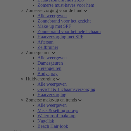
Zomerse must-haves voor hem
Zomerverzorging voor de huid
Alle weergeven
Zonnebrand voor het gezicht
Make-up met SPF
Zonnebrand voor het hele lichaam
Haarverzorging met SPF
Aftersun
Zelfbruiner
Zomergeuren
Alle weergeven
Damesgeuren
Herengeuren
Bodyspray
Huidverzorging
Alle weergeven
Gezicht & Lichaamsverzorging
Haarverzorging
Zomerse make-up en trends
Alle weergeven
Mists & setting sprays
Waterproof make-up
Nagellak
Beach Hair-look