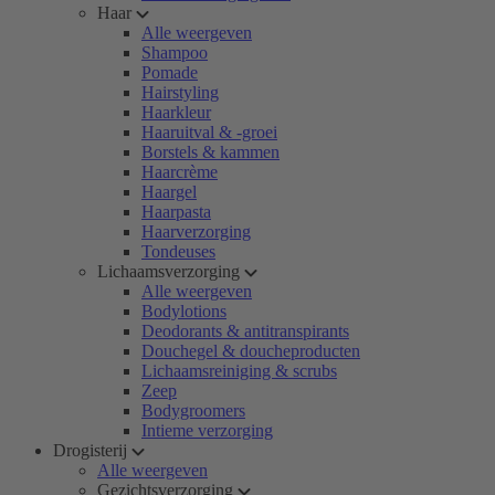
Haar
Alle weergeven
Shampoo
Pomade
Hairstyling
Haarkleur
Haaruitval & -groei
Borstels & kammen
Haarcrème
Haargel
Haarpasta
Haarverzorging
Tondeuses
Lichaamsverzorging
Alle weergeven
Bodylotions
Deodorants & antitranspirants
Douchegel & doucheproducten
Lichaamsreiniging & scrubs
Zeep
Bodygroomers
Intieme verzorging
Drogisterij
Alle weergeven
Gezichtsverzorging