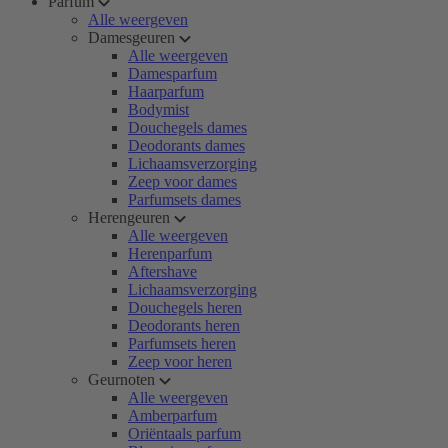
Parfum
Alle weergeven
Damesgeuren
Alle weergeven
Damesparfum
Haarparfum
Bodymist
Douchegels dames
Deodorants dames
Lichaamsverzorging
Zeep voor dames
Parfumsets dames
Herengeuren
Alle weergeven
Herenparfum
Aftershave
Lichaamsverzorging
Douchegels heren
Deodorants heren
Parfumsets heren
Zeep voor heren
Geurnoten
Alle weergeven
Amberparfum
Oriëntaals parfum