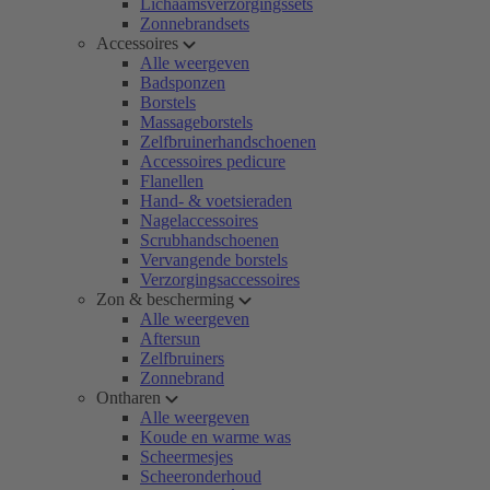
Lichaamsverzorgingssets
Zonnebrandsets
Accessoires
Alle weergeven
Badsponzen
Borstels
Massageborstels
Zelfbruinerhandschoenen
Accessoires pedicure
Flanellen
Hand- & voetsieraden
Nagelaccessoires
Scrubhandschoenen
Vervangende borstels
Verzorgingsaccessoires
Zon & bescherming
Alle weergeven
Aftersun
Zelfbruiners
Zonnebrand
Ontharen
Alle weergeven
Koude en warme was
Scheermesjes
Scheeronderhoud