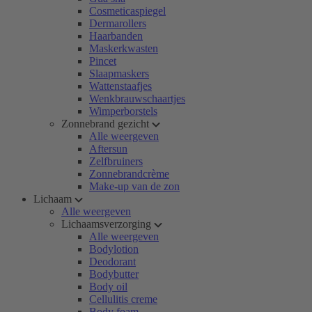
Cosmeticaspiegel
Dermarollers
Haarbanden
Maskerkwasten
Pincet
Slaapmaskers
Wattenstaafjes
Wenkbrauwschaartjes
Wimperborstels
Zonnebrand gezicht
Alle weergeven
Aftersun
Zelfbruiners
Zonnebrandcrème
Make-up van de zon
Lichaam
Alle weergeven
Lichaamsverzorging
Alle weergeven
Bodylotion
Deodorant
Bodybutter
Body oil
Cellulitis creme
Body foam