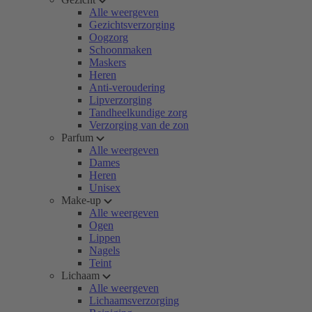
Alle weergeven
Gezichtsverzorging
Oogzorg
Schoonmaken
Maskers
Heren
Anti-veroudering
Lipverzorging
Tandheelkundige zorg
Verzorging van de zon
Parfum
Alle weergeven
Dames
Heren
Unisex
Make-up
Alle weergeven
Ogen
Lippen
Nagels
Teint
Lichaam
Alle weergeven
Lichaamsverzorging