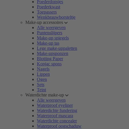
Poederdonsjes
Poederkwast
Toepassers
Wenkbrauwborsteltje
Make-up accessoires
Alle weergeven
Puntenslijpers
Make-up spiegels
Make-up tas
Lege make-uppaletten
Make-upsponzen
Blotting Paper
Konjac spons
Nagels
Lippen
Ogen
Sets
Teint
Waterdichte make-up
Alle weergeven
Waterproof eyeliner
Waterdichte fundering
Waterproof mascara
Waterdichte concealer
Waterproof oogschaduw