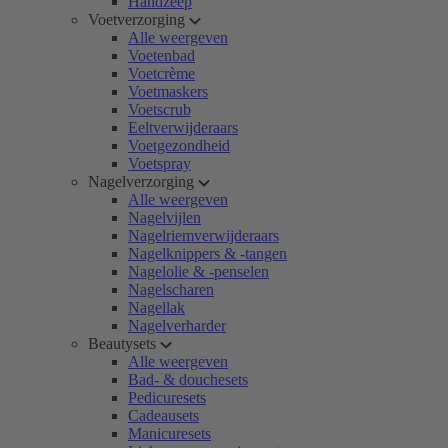
Handzeep
Voetverzorging
Alle weergeven
Voetenbad
Voetcrème
Voetmaskers
Voetscrub
Eeltverwijderaars
Voetgezondheid
Voetspray
Nagelverzorging
Alle weergeven
Nagelvijlen
Nagelriemverwijderaars
Nagelknippers & -tangen
Nagelolie & -penselen
Nagelscharen
Nagellak
Nagelverharder
Beautysets
Alle weergeven
Bad- & douchesets
Pedicuresets
Cadeausets
Manicuresets