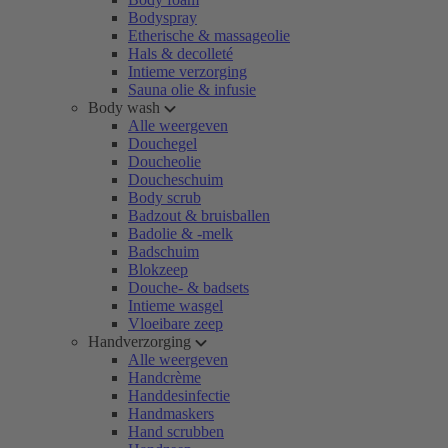
Bodyspray
Etherische & massageolie
Hals & decolleté
Intieme verzorging
Sauna olie & infusie
Body wash
Alle weergeven
Douchegel
Doucheolie
Doucheschuim
Body scrub
Badzout & bruisballen
Badolie & -melk
Badschuim
Blokzeep
Douche- & badsets
Intieme wasgel
Vloeibare zeep
Handverzorging
Alle weergeven
Handcrème
Handdesinfectie
Handmaskers
Hand scrubben