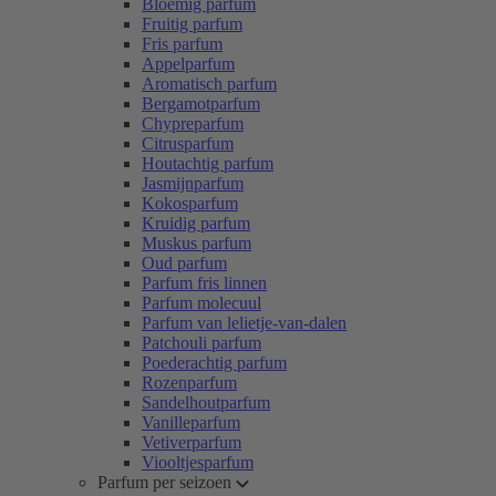
Bloemig parfum
Fruitig parfum
Fris parfum
Appelparfum
Aromatisch parfum
Bergamotparfum
Chypreparfum
Citrusparfum
Houtachtig parfum
Jasmijnparfum
Kokosparfum
Kruidig parfum
Muskus parfum
Oud parfum
Parfum fris linnen
Parfum molecuul
Parfum van lelietje-van-dalen
Patchouli parfum
Poederachtig parfum
Rozenparfum
Sandelhoutparfum
Vanilleparfum
Vetiverparfum
Viooltjesparfum
Parfum per seizoen