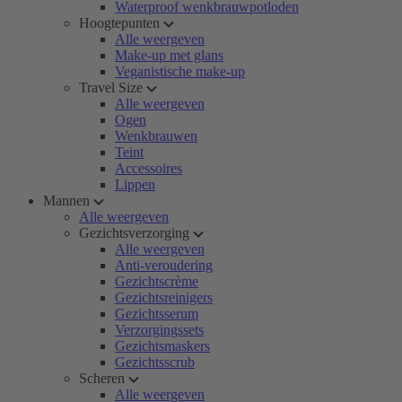
Waterproof wenkbrauwpotloden
Hoogtepunten
Alle weergeven
Make-up met glans
Veganistische make-up
Travel Size
Alle weergeven
Ogen
Wenkbrauwen
Teint
Accessoires
Lippen
Mannen
Alle weergeven
Gezichtsverzorging
Alle weergeven
Anti-veroudering
Gezichtscrème
Gezichtsreinigers
Gezichtsserum
Verzorgingssets
Gezichtsmaskers
Gezichtsscrub
Scheren
Alle weergeven