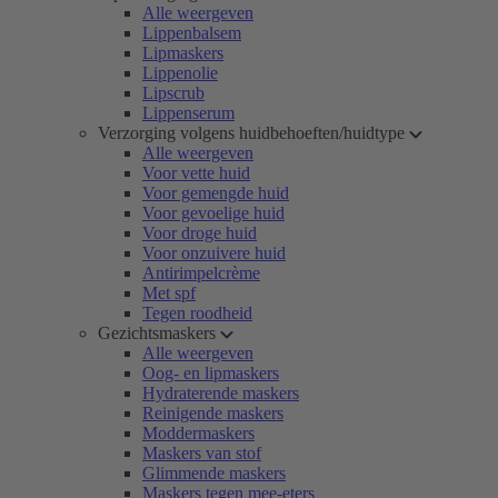
Alle weergeven
Lippenbalsem
Lipmaskers
Lippenolie
Lipscrub
Lippenserum
Verzorging volgens huidbehoeften/huidtype
Alle weergeven
Voor vette huid
Voor gemengde huid
Voor gevoelige huid
Voor droge huid
Voor onzuivere huid
Antirimpelcrème
Met spf
Tegen roodheid
Gezichtsmaskers
Alle weergeven
Oog- en lipmaskers
Hydraterende maskers
Reinigende maskers
Moddermaskers
Maskers van stof
Glimmende maskers
Maskers tegen mee-eters