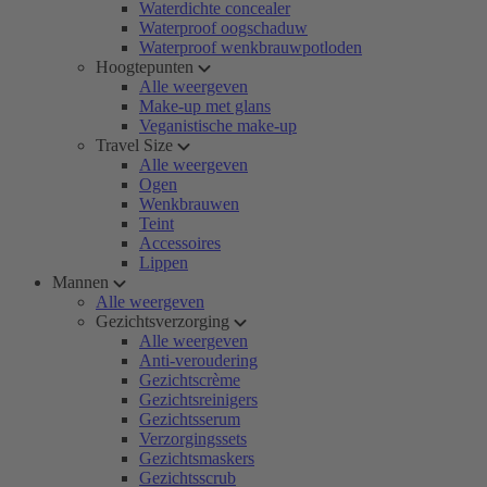
Waterdichte concealer
Waterproof oogschaduw
Waterproof wenkbrauwpotloden
Hoogtepunten
Alle weergeven
Make-up met glans
Veganistische make-up
Travel Size
Alle weergeven
Ogen
Wenkbrauwen
Teint
Accessoires
Lippen
Mannen
Alle weergeven
Gezichtsverzorging
Alle weergeven
Anti-veroudering
Gezichtscrème
Gezichtsreinigers
Gezichtsserum
Verzorgingssets
Gezichtsmaskers
Gezichtsscrub