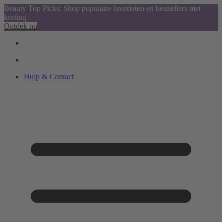
Beauty Top Picks: Shop populaire favorieten en bestsellers met
korting
Ontdek nu
Hulp & Contact