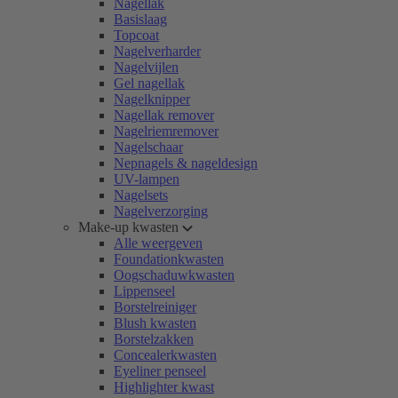
Nagellak
Basislaag
Topcoat
Nagelverharder
Nagelvijlen
Gel nagellak
Nagelknipper
Nagellak remover
Nagelriemremover
Nagelschaar
Nepnagels & nageldesign
UV-lampen
Nagelsets
Nagelverzorging
Make-up kwasten
Alle weergeven
Foundationkwasten
Oogschaduwkwasten
Lippenseel
Borstelreiniger
Blush kwasten
Borstelzakken
Concealerkwasten
Eyeliner penseel
Highlighter kwast