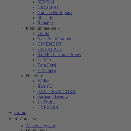
SENSAI
Hugo Boss
Narciso Rodriguez
Shiseido
Rabanne
Premiummerken
DIOR
Yves Saint Laurent
GIVENCHY
GUERLAIN
INITIO Parfums Privés
La Mer
Tom Ford
Eisenberg
Nieuw
Widian
IRÄYE
NEST NEW YORK
Farmacy Beauty
La Prairie
TYPEBEA
Promo
☀️ Zomer
Alle weergeven
Highlights