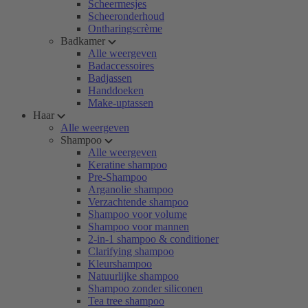
Scheermesjes
Scheeronderhoud
Ontharingscrème
Badkamer
Alle weergeven
Badaccessoires
Badjassen
Handdoeken
Make-uptassen
Haar
Alle weergeven
Shampoo
Alle weergeven
Keratine shampoo
Pre-Shampoo
Arganolie shampoo
Verzachtende shampoo
Shampoo voor volume
Shampoo voor mannen
2-in-1 shampoo & conditioner
Clarifying shampoo
Kleurshampoo
Natuurlijke shampoo
Shampoo zonder siliconen
Tea tree shampoo