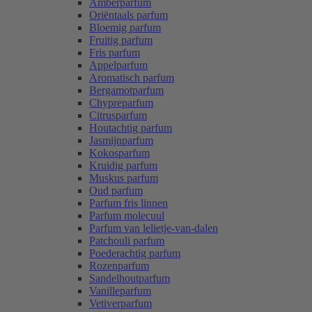
Amberparfum
Oriëntaals parfum
Bloemig parfum
Fruitig parfum
Fris parfum
Appelparfum
Aromatisch parfum
Bergamotparfum
Chypreparfum
Citrusparfum
Houtachtig parfum
Jasmijnparfum
Kokosparfum
Kruidig parfum
Muskus parfum
Oud parfum
Parfum fris linnen
Parfum molecuul
Parfum van lelietje-van-dalen
Patchouli parfum
Poederachtig parfum
Rozenparfum
Sandelhoutparfum
Vanilleparfum
Vetiverparfum