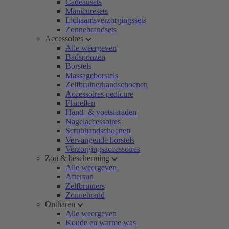
Cadeausets
Manicuresets
Lichaamsverzorgingssets
Zonnebrandsets
Accessoires
Alle weergeven
Badsponzen
Borstels
Massageborstels
Zelfbruinerhandschoenen
Accessoires pedicure
Flanellen
Hand- & voetsieraden
Nagelaccessoires
Scrubhandschoenen
Vervangende borstels
Verzorgingsaccessoires
Zon & bescherming
Alle weergeven
Aftersun
Zelfbruiners
Zonnebrand
Ontharen
Alle weergeven
Koude en warme was