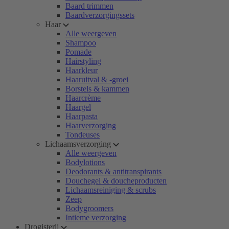
Baard trimmen
Baardverzorgingssets
Haar
Alle weergeven
Shampoo
Pomade
Hairstyling
Haarkleur
Haaruitval & -groei
Borstels & kammen
Haarcrème
Haargel
Haarpasta
Haarverzorging
Tondeuses
Lichaamsverzorging
Alle weergeven
Bodylotions
Deodorants & antitranspirants
Douchegel & doucheproducten
Lichaamsreiniging & scrubs
Zeep
Bodygroomers
Intieme verzorging
Drogisterij