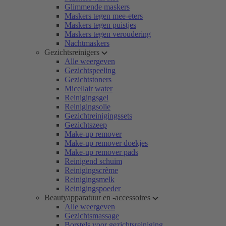
Glimmende maskers
Maskers tegen mee-eters
Maskers tegen puistjes
Maskers tegen veroudering
Nachtmaskers
Gezichtsreinigers
Alle weergeven
Gezichtspeeling
Gezichtstoners
Micellair water
Reinigingsgel
Reinigingsolie
Gezichtreinigingssets
Gezichtszeep
Make-up remover
Make-up remover doekjes
Make-up remover pads
Reinigend schuim
Reinigingscrème
Reinigingsmelk
Reinigingspoeder
Beautyapparatuur en -accessoires
Alle weergeven
Gezichtsmassage
Borstels voor gezichtsreiniging