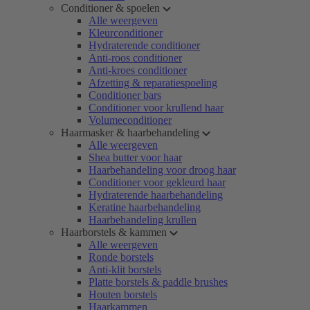
Conditioner & spoelen
Alle weergeven
Kleurconditioner
Hydraterende conditioner
Anti-roos conditioner
Anti-kroes conditioner
Afzetting & reparatiespoeling
Conditioner bars
Conditioner voor krullend haar
Volumeconditioner
Haarmasker & haarbehandeling
Alle weergeven
Shea butter voor haar
Haarbehandeling voor droog haar
Conditioner voor gekleurd haar
Hydraterende haarbehandeling
Keratine haarbehandeling
Haarbehandeling krullen
Haarborstels & kammen
Alle weergeven
Ronde borstels
Anti-klit borstels
Platte borstels & paddle brushes
Houten borstels
Haarkammen