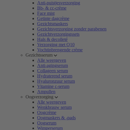
Anti-puistjesverzorging
Bb- & cc-crème
Face mist
Getinte dagcrème
Gezichtsmaskers
Gezichtsverzorging zonder parabenen
Gezichtverzorgingssets
Hals & decolleté
Verzorging met Q10
Vochtinbrengende crème
Gezichtsserum
Alle weergeven
Anti-agingserum
Collageen serum
Hydraterend serum
Hyaluronzuur serum
Vitamine c-serum
Ampullen
Oogverzorging
Alle weergeven
Wenkbrauw serum
Oogcrème
Oogmaskers & -pads
Oogserum
Wimperserum