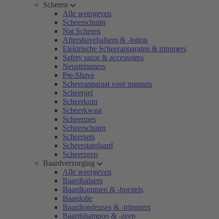
Scheren
Alle weergeven
Scheerschuim
Nat Scheren
Aftershavebalsem & -lotion
Elektrische Scheerapparaten & trimmers
Safety razor & accessoires
Neustrimmers
Pre-Shave
Scheerapparaat voor mannen
Scheergel
Scheerkom
Scheerkwast
Scheermes
Scheerschuim
Scheersets
Scheerstandaard
Scheerzeep
Baardverzorging
Alle weergeven
Baardbalsem
Baardkammen & -borstels
Baardolie
Baardtondeuses & -trimmers
Baardshampoo & -zeep