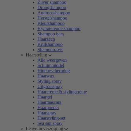
Zilver shampoo
Droogshampoo
Antiroosshampoo
Herstelshampoo
Kleurshampoo
Hydraterende shampoo
Shampoo bars
Haarzeep
Krulshampoo
Shampoo-sets
Haarstyling
Alle weergeven
Schuimmiddel
Hittebescherming
Haarwax
Styling spray
Uitgroeispray
Haarcrème & stylingcrème
Haargel
Haarmascara
Haarpoeder
Haarspray
Haarstyling-set
Sea salt spray
Leave-in verzorging