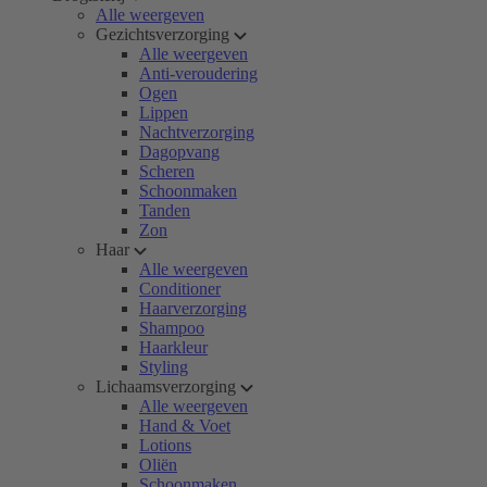
Alle weergeven
Gezichtsverzorging
Alle weergeven
Anti-veroudering
Ogen
Lippen
Nachtverzorging
Dagopvang
Scheren
Schoonmaken
Tanden
Zon
Haar
Alle weergeven
Conditioner
Haarverzorging
Shampoo
Haarkleur
Styling
Lichaamsverzorging
Alle weergeven
Hand & Voet
Lotions
Oliën
Schoonmaken