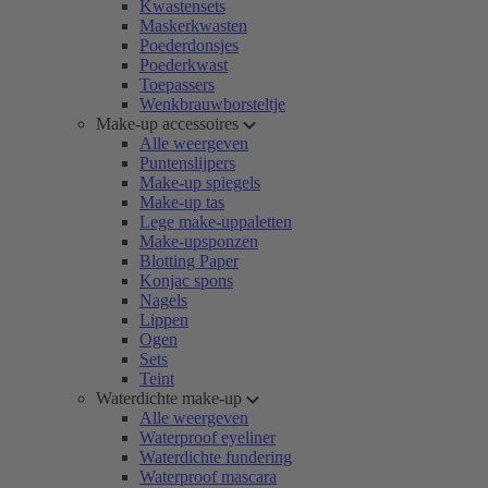
Kwastensets
Maskerkwasten
Poederdonsjes
Poederkwast
Toepassers
Wenkbrauwborsteltje
Make-up accessoires
Alle weergeven
Puntenslijpers
Make-up spiegels
Make-up tas
Lege make-uppaletten
Make-upsponzen
Blotting Paper
Konjac spons
Nagels
Lippen
Ogen
Sets
Teint
Waterdichte make-up
Alle weergeven
Waterproof eyeliner
Waterdichte fundering
Waterproof mascara