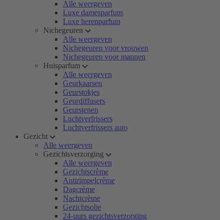
Alle weergeven
Luxe damesparfum
Luxe herenparfum
Nichegeuren
Alle weergeven
Nichegeuren voor vrouwen
Nichegeuren voor mannen
Huisparfum
Alle weergeven
Geurkaarsen
Geurstokjes
Geurdiffusers
Geurstenen
Luchtverfrissers
Luchtverfrissers auto
Gezicht
Alle weergeven
Gezichtsverzorging
Alle weergeven
Gezichtscrème
Antirimpelcrème
Dagcrème
Nachtcrème
Gezichtsolie
24-uurs gezichtsverzorging