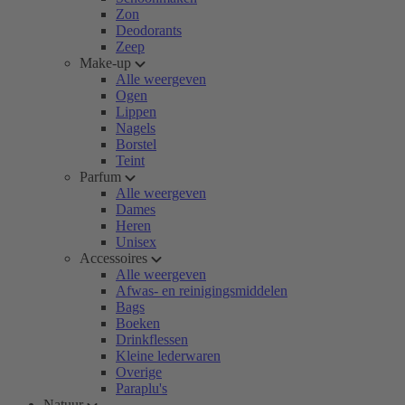
Zon
Deodorants
Zeep
Make-up
Alle weergeven
Ogen
Lippen
Nagels
Borstel
Teint
Parfum
Alle weergeven
Dames
Heren
Unisex
Accessoires
Alle weergeven
Afwas- en reinigingsmiddelen
Bags
Boeken
Drinkflessen
Kleine lederwaren
Overige
Paraplu's
Natuur