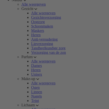
Alle weergeven
Gezicht
Alle weergeven
Gezichtsverzorging
Oogzorg
Schoonmaken
Maskers
Heren
Anti-veroudering
Lipverzorging
Tandheelkundige zorg
Verzorging van de zon
Parfum
Alle weergeven
Dames
Heren
Unisex
Make-up
Alle weergeven
Ogen
Lippen
Nagels
Teint
Lichaam