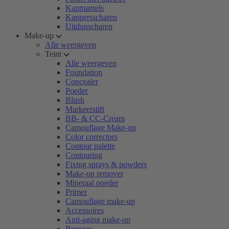
Kapmantels
Kappersscharen
Uitdunscharen
Make-up
Alle weergeven
Teint
Alle weergeven
Foundation
Concealer
Poeder
Blush
Markeerstift
BB- & CC-Cream
Camouflage Make-up
Color correctors
Contour palette
Contouring
Fixing sprays & powders
Make-up remover
Mineraal poeder
Primer
Camouflage make-up
Accessoires
Anti-aging make-up
Bronzer