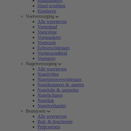
Handmaskers
Hand scrubben
Handzeep
Voetverzorging
Alle weergeven
Voetenbad
Voetcrème
Voetmaskers
Voetscrub
Eeltverwijderaars
Voetgezondheid
Voetspray
Nagelverzorging
Alle weergeven
Nagelvijlen
Nagelriemverwijderaars
Nagelknippers & -tangen
Nagelolie & -penselen
Nagelscharen
Nagellak
Nagelverharder
Beautysets
Alle weergeven
Bad- & douchesets
Pedicuresets