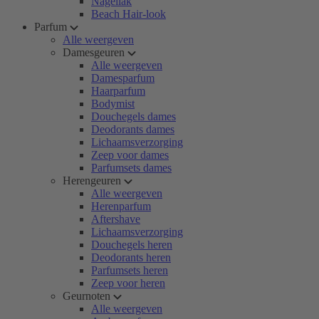
Nagellak
Beach Hair-look
Parfum
Alle weergeven
Damesgeuren
Alle weergeven
Damesparfum
Haarparfum
Bodymist
Douchegels dames
Deodorants dames
Lichaamsverzorging
Zeep voor dames
Parfumsets dames
Herengeuren
Alle weergeven
Herenparfum
Aftershave
Lichaamsverzorging
Douchegels heren
Deodorants heren
Parfumsets heren
Zeep voor heren
Geurnoten
Alle weergeven