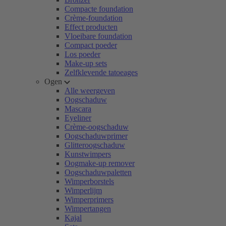
Compacte foundation
Crème-foundation
Effect producten
Vloeibare foundation
Compact poeder
Los poeder
Make-up sets
Zelfklevende tatoeages
Ogen
Alle weergeven
Oogschaduw
Mascara
Eyeliner
Crème-oogschaduw
Oogschaduwprimer
Glitteroogschaduw
Kunstwimpers
Oogmake-up remover
Oogschaduwpaletten
Wimperborstels
Wimperlijm
Wimperprimers
Wimpertangen
Kajal