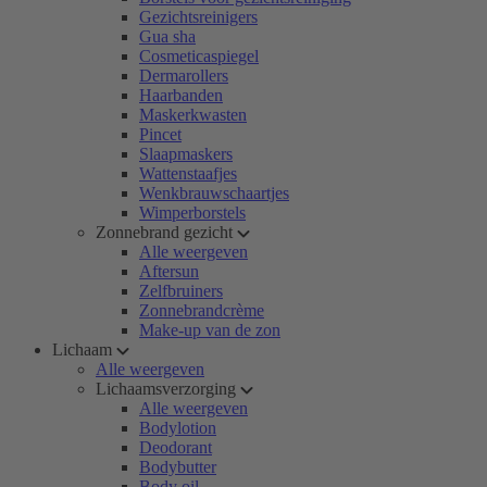
Gezichtsreinigers
Gua sha
Cosmeticaspiegel
Dermarollers
Haarbanden
Maskerkwasten
Pincet
Slaapmaskers
Wattenstaafjes
Wenkbrauwschaartjes
Wimperborstels
Zonnebrand gezicht
Alle weergeven
Aftersun
Zelfbruiners
Zonnebrandcrème
Make-up van de zon
Lichaam
Alle weergeven
Lichaamsverzorging
Alle weergeven
Bodylotion
Deodorant
Bodybutter
Body oil