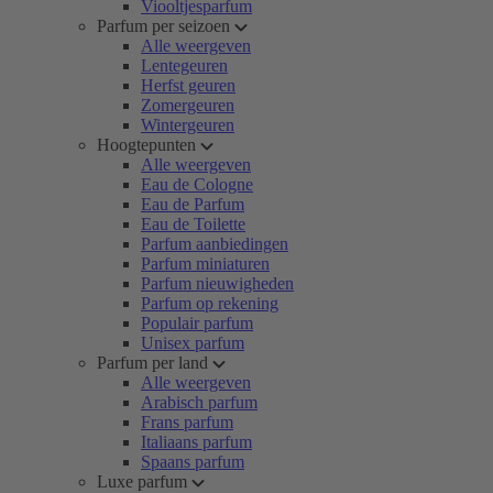
Viooltjesparfum
Parfum per seizoen
Alle weergeven
Lentegeuren
Herfst geuren
Zomergeuren
Wintergeuren
Hoogtepunten
Alle weergeven
Eau de Cologne
Eau de Parfum
Eau de Toilette
Parfum aanbiedingen
Parfum miniaturen
Parfum nieuwigheden
Parfum op rekening
Populair parfum
Unisex parfum
Parfum per land
Alle weergeven
Arabisch parfum
Frans parfum
Italiaans parfum
Spaans parfum
Luxe parfum