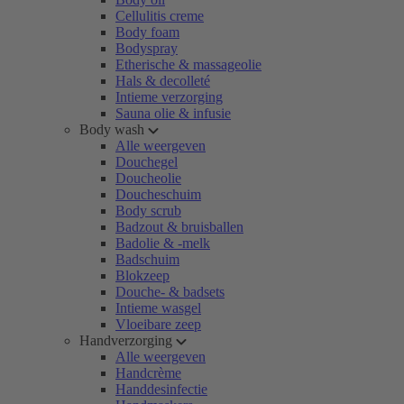
Cellulitis creme
Body foam
Bodyspray
Etherische & massageolie
Hals & decolleté
Intieme verzorging
Sauna olie & infusie
Body wash
Alle weergeven
Douchegel
Doucheolie
Doucheschuim
Body scrub
Badzout & bruisballen
Badolie & -melk
Badschuim
Blokzeep
Douche- & badsets
Intieme wasgel
Vloeibare zeep
Handverzorging
Alle weergeven
Handcrème
Handdesinfectie