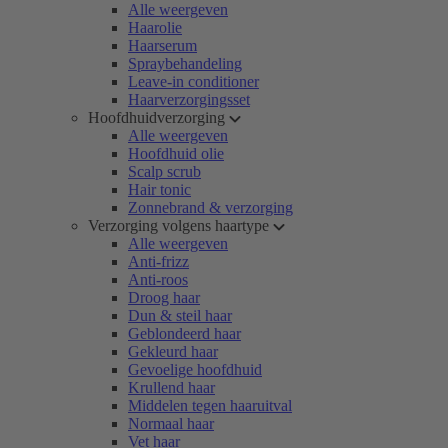
Alle weergeven
Haarolie
Haarserum
Spraybehandeling
Leave-in conditioner
Haarverzorgingsset
Hoofdhuidverzorging
Alle weergeven
Hoofdhuid olie
Scalp scrub
Hair tonic
Zonnebrand & verzorging
Verzorging volgens haartype
Alle weergeven
Anti-frizz
Anti-roos
Droog haar
Dun & steil haar
Geblondeerd haar
Gekleurd haar
Gevoelige hoofdhuid
Krullend haar
Middelen tegen haaruitval
Normaal haar
Vet haar