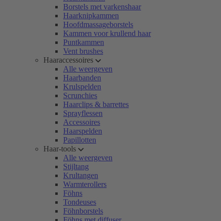
Borstels met varkenshaar
Haarknipkammen
Hoofdmassageborstels
Kammen voor krullend haar
Puntkammen
Vent brushes
Haaraccessoires
Alle weergeven
Haarbanden
Krulspelden
Scrunchies
Haarclips & barrettes
Sprayflessen
Accessoires
Haarspelden
Papillotten
Haar-tools
Alle weergeven
Stijltang
Krultangen
Warmterollers
Föhns
Tondeuses
Föhnborstels
Föhns met diffuser