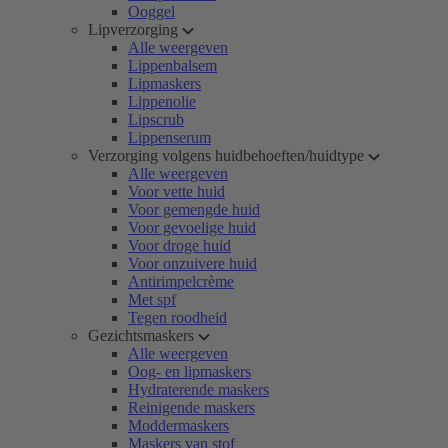
Ooggel
Lipverzorging
Alle weergeven
Lippenbalsem
Lipmaskers
Lippenolie
Lipscrub
Lippenserum
Verzorging volgens huidbehoeften/huidtype
Alle weergeven
Voor vette huid
Voor gemengde huid
Voor gevoelige huid
Voor droge huid
Voor onzuivere huid
Antirimpelcrème
Met spf
Tegen roodheid
Gezichtsmaskers
Alle weergeven
Oog- en lipmaskers
Hydraterende maskers
Reinigende maskers
Moddermaskers
Maskers van stof