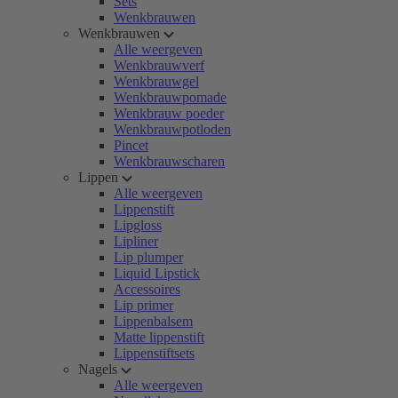
Sets
Wenkbrauwen
Wenkbrauwen
Alle weergeven
Wenkbrauwverf
Wenkbrauwgel
Wenkbrauwpomade
Wenkbrauw poeder
Wenkbrauwpotloden
Pincet
Wenkbrauwscharen
Lippen
Alle weergeven
Lippenstift
Lipgloss
Lipliner
Lip plumper
Liquid Lipstick
Accessoires
Lip primer
Lippenbalsem
Matte lippenstift
Lippenstiftsets
Nagels
Alle weergeven