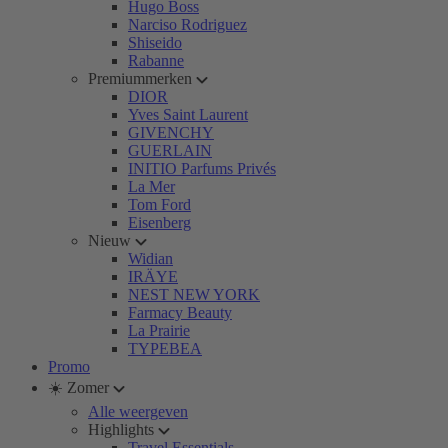
Hugo Boss
Narciso Rodriguez
Shiseido
Rabanne
Premiummerken
DIOR
Yves Saint Laurent
GIVENCHY
GUERLAIN
INITIO Parfums Privés
La Mer
Tom Ford
Eisenberg
Nieuw
Widian
IRÄYE
NEST NEW YORK
Farmacy Beauty
La Prairie
TYPEBEA
Promo
☀️ Zomer
Alle weergeven
Highlights
Travel Essentials