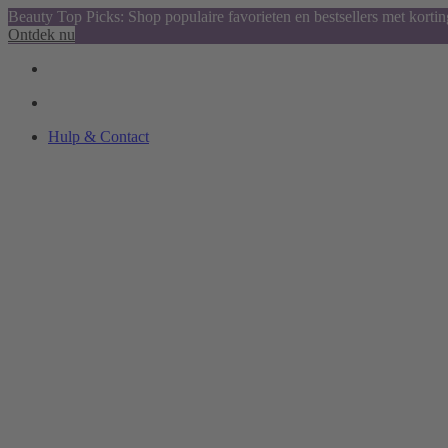
Beauty Top Picks: Shop populaire favorieten en bestsellers met kortin
Ontdek nu
Hulp & Contact