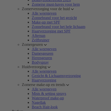
Zomerse must-haves voor hem
Zomerverzorging voor de huid
Alle weergeven
Zonnebrand voor het gezicht
Make-up met SPF
Zonnebrand voor het hele lichaam
Haarverzorging met SPF
Aftersun
Zelfbruiner
Zomergeuren
Alle weergeven
Damesgeuren
Herengeuren
Bodyspray
Huidverzorging
Alle weergeven
Gezicht & Lichaamsverzorging
Haarverzorging
Zomerse make-up en trends
Alle weergeven
Mists & setting sprays
Waterproof make-up
Nagellak
Beach Hair-look