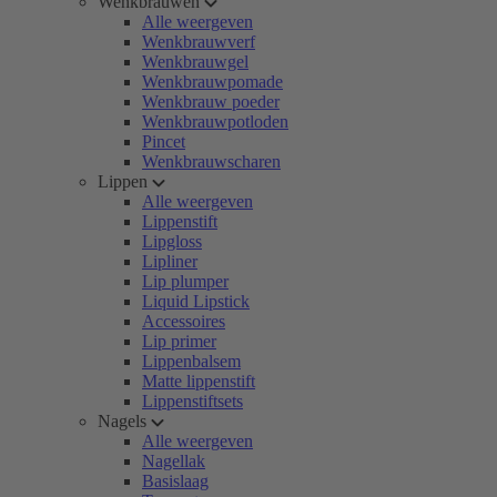
Wenkbrauwen
Alle weergeven
Wenkbrauwverf
Wenkbrauwgel
Wenkbrauwpomade
Wenkbrauw poeder
Wenkbrauwpotloden
Pincet
Wenkbrauwscharen
Lippen
Alle weergeven
Lippenstift
Lipgloss
Lipliner
Lip plumper
Liquid Lipstick
Accessoires
Lip primer
Lippenbalsem
Matte lippenstift
Lippenstiftsets
Nagels
Alle weergeven
Nagellak
Basislaag