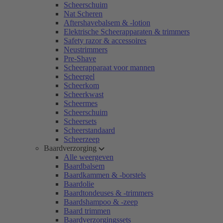
Scheerschuim
Nat Scheren
Aftershavebalsem & -lotion
Elektrische Scheerapparaten & trimmers
Safety razor & accessoires
Neustrimmers
Pre-Shave
Scheerapparaat voor mannen
Scheergel
Scheerkom
Scheerkwast
Scheermes
Scheerschuim
Scheersets
Scheerstandaard
Scheerzeep
Baardverzorging
Alle weergeven
Baardbalsem
Baardkammen & -borstels
Baardolie
Baardtondeuses & -trimmers
Baardshampoo & -zeep
Baard trimmen
Baardverzorgingssets