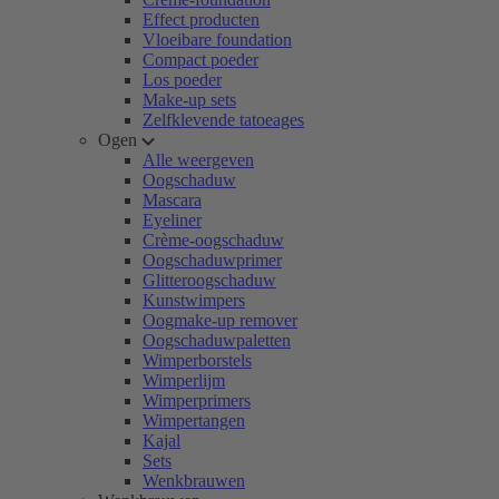
Effect producten
Vloeibare foundation
Compact poeder
Los poeder
Make-up sets
Zelfklevende tatoeages
Ogen
Alle weergeven
Oogschaduw
Mascara
Eyeliner
Crème-oogschaduw
Oogschaduwprimer
Glitteroogschaduw
Kunstwimpers
Oogmake-up remover
Oogschaduwpaletten
Wimperborstels
Wimperlijm
Wimperprimers
Wimpertangen
Kajal
Sets
Wenkbrauwen