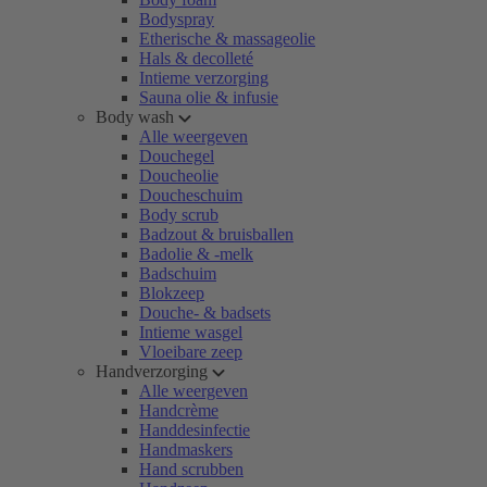
Bodyspray
Etherische & massageolie
Hals & decolleté
Intieme verzorging
Sauna olie & infusie
Body wash
Alle weergeven
Douchegel
Doucheolie
Doucheschuim
Body scrub
Badzout & bruisballen
Badolie & -melk
Badschuim
Blokzeep
Douche- & badsets
Intieme wasgel
Vloeibare zeep
Handverzorging
Alle weergeven
Handcrème
Handdesinfectie
Handmaskers
Hand scrubben