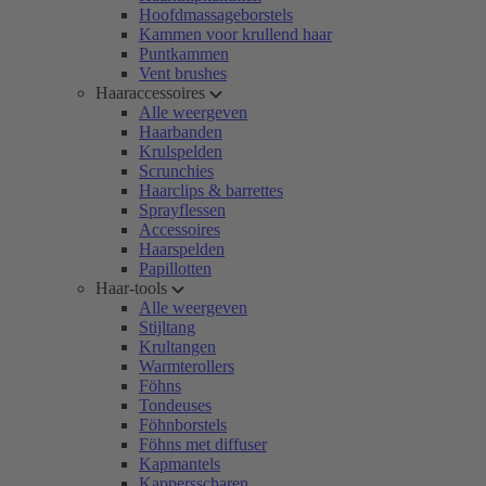
Hoofdmassageborstels
Kammen voor krullend haar
Puntkammen
Vent brushes
Haaraccessoires
Alle weergeven
Haarbanden
Krulspelden
Scrunchies
Haarclips & barrettes
Sprayflessen
Accessoires
Haarspelden
Papillotten
Haar-tools
Alle weergeven
Stijltang
Krultangen
Warmterollers
Föhns
Tondeuses
Föhnborstels
Föhns met diffuser
Kapmantels
Kappersscharen