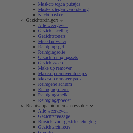
Maskers tegen puistjes
Maskers tegen veroudering
Nachtmaskers
Gezichtsreinigers
Alle weergeven
Gezichtspeeling
Gezichtstoners
Micellair water
Reinigingsgel
Reinigingsolie
Gezichtreinigingssets
Gezichtszeep
Make-up remover
Make-up remover doekjes
Make-up remover pads
Reinigend schuim
Reinigingscrème
Reinigingsmelk
Reinigingspoeder
Beautyapparatuur en -accessoires
Alle weergeven
Gezichtsmassage
Borstels voor gezichtsreiniging
Gezichtsreinigers
Gua sha