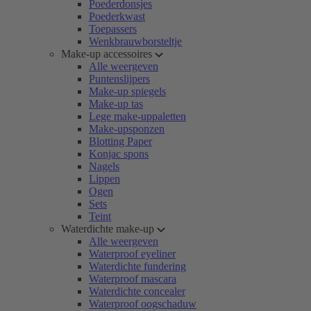
Poederdonsjes
Poederkwast
Toepassers
Wenkbrauwborsteltje
Make-up accessoires
Alle weergeven
Puntenslijpers
Make-up spiegels
Make-up tas
Lege make-uppaletten
Make-upsponzen
Blotting Paper
Konjac spons
Nagels
Lippen
Ogen
Sets
Teint
Waterdichte make-up
Alle weergeven
Waterproof eyeliner
Waterdichte fundering
Waterproof mascara
Waterdichte concealer
Waterproof oogschaduw