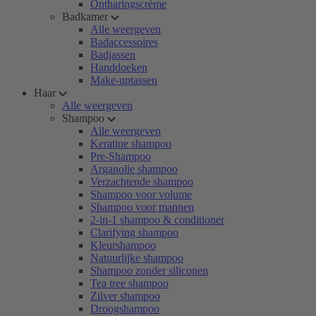
Ontharingscrème
Badkamer
Alle weergeven
Badaccessoires
Badjassen
Handdoeken
Make-uptassen
Haar
Alle weergeven
Shampoo
Alle weergeven
Keratine shampoo
Pre-Shampoo
Arganolie shampoo
Verzachtende shampoo
Shampoo voor volume
Shampoo voor mannen
2-in-1 shampoo & conditioner
Clarifying shampoo
Kleurshampoo
Natuurlijke shampoo
Shampoo zonder siliconen
Tea tree shampoo
Zilver shampoo
Droogshampoo