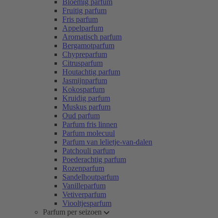
Bloemig parfum
Fruitig parfum
Fris parfum
Appelparfum
Aromatisch parfum
Bergamotparfum
Chypreparfum
Citrusparfum
Houtachtig parfum
Jasmijnparfum
Kokosparfum
Kruidig parfum
Muskus parfum
Oud parfum
Parfum fris linnen
Parfum molecuul
Parfum van lelietje-van-dalen
Patchouli parfum
Poederachtig parfum
Rozenparfum
Sandelhoutparfum
Vanilleparfum
Vetiverparfum
Viooltjesparfum
Parfum per seizoen