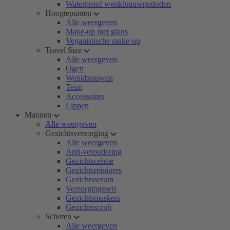
Waterproof wenkbrauwpotloden
Hoogtepunten
Alle weergeven
Make-up met glans
Veganistische make-up
Travel Size
Alle weergeven
Ogen
Wenkbrauwen
Teint
Accessoires
Lippen
Mannen
Alle weergeven
Gezichtsverzorging
Alle weergeven
Anti-veroudering
Gezichtscrème
Gezichtsreinigers
Gezichtsserum
Verzorgingssets
Gezichtsmaskers
Gezichtsscrub
Scheren
Alle weergeven