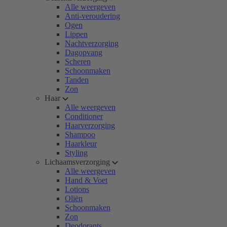
Alle weergeven
Anti-veroudering
Ogen
Lippen
Nachtverzorging
Dagopvang
Scheren
Schoonmaken
Tanden
Zon
Haar
Alle weergeven
Conditioner
Haarverzorging
Shampoo
Haarkleur
Styling
Lichaamsverzorging
Alle weergeven
Hand & Voet
Lotions
Oliën
Schoonmaken
Zon
Deodorants