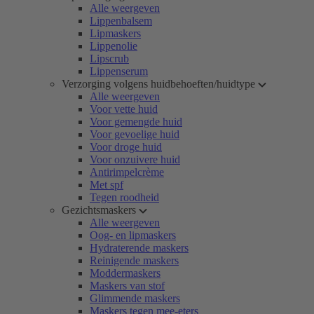
Alle weergeven
Lippenbalsem
Lipmaskers
Lippenolie
Lipscrub
Lippenserum
Verzorging volgens huidbehoeften/huidtype
Alle weergeven
Voor vette huid
Voor gemengde huid
Voor gevoelige huid
Voor droge huid
Voor onzuivere huid
Antirimpelcrème
Met spf
Tegen roodheid
Gezichtsmaskers
Alle weergeven
Oog- en lipmaskers
Hydraterende maskers
Reinigende maskers
Moddermaskers
Maskers van stof
Glimmende maskers
Maskers tegen mee-eters