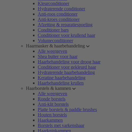
Kleurconditioner
Hydraterende conditioner
Anti-roos conditioner
Anti-kroes conditioner
Afzetting & reparatiespoeling
Conditioner bars
Conditioner voor krullend haar
Volumeconditioner
Haarmasker & haarbehandeling
Alle weergeven
Shea butter voor haar
Haarbehandeling voor droog haar
Conditioner voor gekleurd haar
Hydraterende haarbehandeling
Keratine haarbehandeling
Haarbehandeling krullen
Haarborstels & kammen
Alle weergeven
Ronde borstels
Anti-klit borstels
Platte borstels & paddle brushes
Houten borstels
Haarkammen
Borstels met varkenshaar
Haarknipkammen