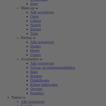
Zeep
Make-up
Alle weergeven
Ogen
Lippen
Nagels
Borstel
Teint
Parfum
Alle weergeven
Dames
Heren
Unisex
Accessoires
Alle weergeven
Afwas- en reinigingsmiddelen
Bags
Boeken
Drinkflessen
Kleine lederwaren
Overige
Paraplu's
Natuur
Alle weergeven
Gezicht