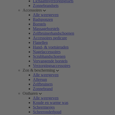
Lichaamsverzorgingssets
Zonnebrandsets
Accessoires
Alle weergeven
Badsponzen
Borstels
Massageborstels
Zelfbruinerhandschoenen
Accessoires pedicure
Flanellen
Hand- & voetsieraden
Nagelaccessoires
Scrubhandschoenen
Vervangende borstels
Verzorgingsaccessoires
Zon & bescherming
Alle weergeven
Aftersun
Zelfbruiners
Zonnebrand
Ontharen
Alle weergeven
Koude en warme was
Scheermesjes
Scheeronderhoud