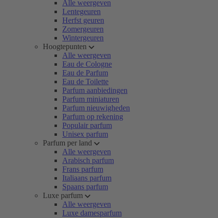
Alle weergeven
Lentegeuren
Herfst geuren
Zomergeuren
Wintergeuren
Hoogtepunten
Alle weergeven
Eau de Cologne
Eau de Parfum
Eau de Toilette
Parfum aanbiedingen
Parfum miniaturen
Parfum nieuwigheden
Parfum op rekening
Populair parfum
Unisex parfum
Parfum per land
Alle weergeven
Arabisch parfum
Frans parfum
Italiaans parfum
Spaans parfum
Luxe parfum
Alle weergeven
Luxe damesparfum