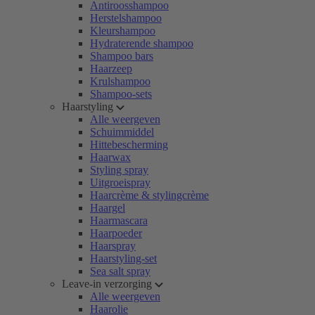
Antiroosshampoo
Herstelshampoo
Kleurshampoo
Hydraterende shampoo
Shampoo bars
Haarzeep
Krulshampoo
Shampoo-sets
Haarstyling
Alle weergeven
Schuimmiddel
Hittebescherming
Haarwax
Styling spray
Uitgroeispray
Haarcrème & stylingcrème
Haargel
Haarmascara
Haarpoeder
Haarspray
Haarstyling-set
Sea salt spray
Leave-in verzorging
Alle weergeven
Haarolie