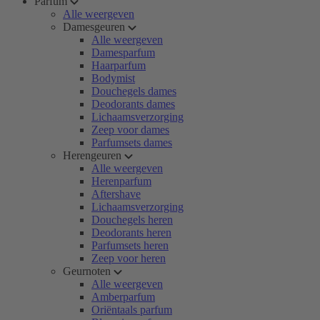
Parfum
Alle weergeven
Damesgeuren
Alle weergeven
Damesparfum
Haarparfum
Bodymist
Douchegels dames
Deodorants dames
Lichaamsverzorging
Zeep voor dames
Parfumsets dames
Herengeuren
Alle weergeven
Herenparfum
Aftershave
Lichaamsverzorging
Douchegels heren
Deodorants heren
Parfumsets heren
Zeep voor heren
Geurnoten
Alle weergeven
Amberparfum
Oriëntaals parfum