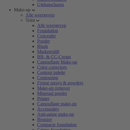
Uitdunscharen
Make-up
Alle weergeven
Teint
Alle weergeven
Foundation
Concealer
Poeder
Blush
Markeerstift
BB- & CC-Cream
Camouflage Make-up
Color correctors
Contour palette
Contouring
Fixing sprays & powders
Make-up remover
Mineraal poeder
Primer
Camouflage make-up
Accessoires
Anti-aging make-up
Bronzer
Compacte foundation
Crème-foundation