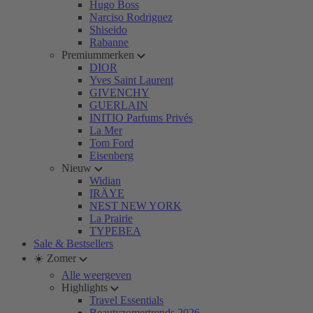
Hugo Boss
Narciso Rodriguez
Shiseido
Rabanne
Premiummerken
DIOR
Yves Saint Laurent
GIVENCHY
GUERLAIN
INITIO Parfums Privés
La Mer
Tom Ford
Eisenberg
Nieuw
Widian
IRÄYE
NEST NEW YORK
La Prairie
TYPEBEA
Sale & Bestsellers
☀️ Zomer
Alle weergeven
Highlights
Travel Essentials
Beautyzomertrends 2026