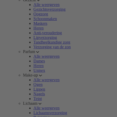
Alle weergeven
Gezichtsverzorging
Oogzorg
Schoonmaken
Maskers
Heren
Anti-veroudering
Lipverzorging
Tandheelkundige zorg
Verzorging van de zon
Parfum
Alle weergeven
Dames
Heren
Unisex
Make-up
Alle weergeven
Ogen
Lippen
Nagels
Teint
Lichaam
Alle weergeven
Lichaamsverzorging