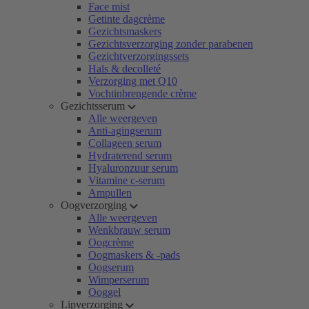
Face mist
Getinte dagcrème
Gezichtsmaskers
Gezichtsverzorging zonder parabenen
Gezichtverzorgingssets
Hals & decolleté
Verzorging met Q10
Vochtinbrengende crème
Gezichtsserum
Alle weergeven
Anti-agingserum
Collageen serum
Hydraterend serum
Hyaluronzuur serum
Vitamine c-serum
Ampullen
Oogverzorging
Alle weergeven
Wenkbrauw serum
Oogcrème
Oogmaskers & -pads
Oogserum
Wimperserum
Ooggel
Lipverzorging