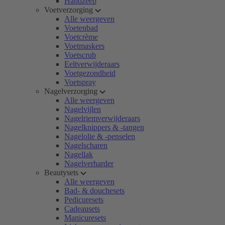
Handzeep
Voetverzorging
Alle weergeven
Voetenbad
Voetcrème
Voetmaskers
Voetscrub
Eeltverwijderaars
Voetgezondheid
Voetspray
Nagelverzorging
Alle weergeven
Nagelvijlen
Nagelriemverwijderaars
Nagelknippers & -tangen
Nagelolie & -penselen
Nagelscharen
Nagellak
Nagelverharder
Beautysets
Alle weergeven
Bad- & douchesets
Pedicuresets
Cadeausets
Manicuresets