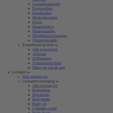
Cosmeticaspiegel
Dermarollers
Haarbanden
Maskerkwasten
Pincet
Slaapmaskers
Wattenstaafjes
Wenkbrauwschaartjes
Wimperborstels
Zonnebrand gezicht
Alle weergeven
Aftersun
Zelfbruiners
Zonnebrandcrème
Make-up van de zon
Lichaam
Alle weergeven
Lichaamsverzorging
Alle weergeven
Bodylotion
Deodorant
Bodybutter
Body oil
Cellulitis creme
Body foam