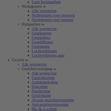
Luxe herenparfum
Nichegeuren
Alle weergeven
Nichegeuren voor vrouwen
Nichegeuren voor mannen
Huisparfum
Alle weergeven
Geurkaarsen
Geurstokjes
Geurdiffusers
Geurstenen
Luchtverfrissers
Luchtverfrissers auto
Gezicht
Alle weergeven
Gezichtsverzorging
Alle weergeven
Gezichtscrème
Antirimpelcrème
Dagcrème
Nachtcrème
Gezichtsolie
24-uurs gezichtsverzorging
Anti-puistjesverzorging
Bb- & cc-crème