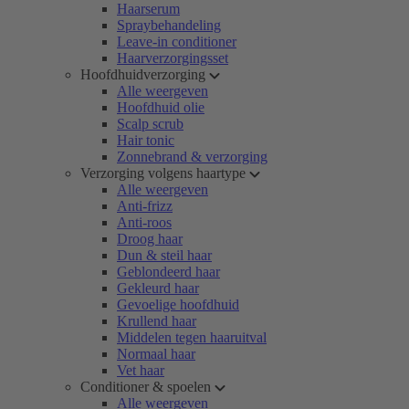
Haarserum
Spraybehandeling
Leave-in conditioner
Haarverzorgingsset
Hoofdhuidverzorging
Alle weergeven
Hoofdhuid olie
Scalp scrub
Hair tonic
Zonnebrand & verzorging
Verzorging volgens haartype
Alle weergeven
Anti-frizz
Anti-roos
Droog haar
Dun & steil haar
Geblondeerd haar
Gekleurd haar
Gevoelige hoofdhuid
Krullend haar
Middelen tegen haaruitval
Normaal haar
Vet haar
Conditioner & spoelen
Alle weergeven