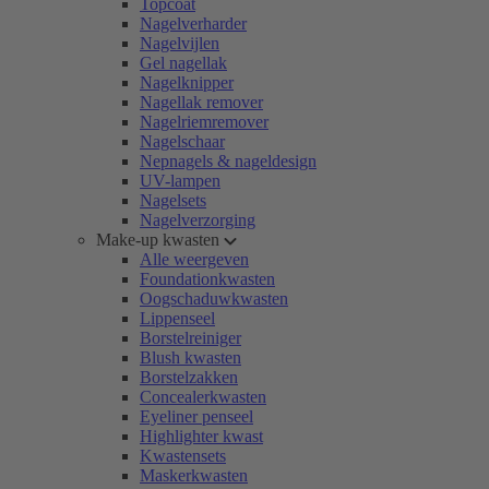
Topcoat
Nagelverharder
Nagelvijlen
Gel nagellak
Nagelknipper
Nagellak remover
Nagelriemremover
Nagelschaar
Nepnagels & nageldesign
UV-lampen
Nagelsets
Nagelverzorging
Make-up kwasten
Alle weergeven
Foundationkwasten
Oogschaduwkwasten
Lippenseel
Borstelreiniger
Blush kwasten
Borstelzakken
Concealerkwasten
Eyeliner penseel
Highlighter kwast
Kwastensets
Maskerkwasten