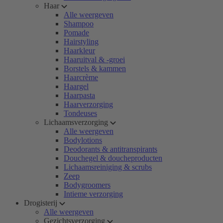
Haar
Alle weergeven
Shampoo
Pomade
Hairstyling
Haarkleur
Haaruitval & -groei
Borstels & kammen
Haarcrème
Haargel
Haarpasta
Haarverzorging
Tondeuses
Lichaamsverzorging
Alle weergeven
Bodylotions
Deodorants & antitranspirants
Douchegel & doucheproducten
Lichaamsreiniging & scrubs
Zeep
Bodygroomers
Intieme verzorging
Drogisterij
Alle weergeven
Gezichtsverzorging