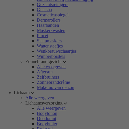
Gezichtsreinigers
Gua sha
Cosmeticaspiegel
Dermarollers
Haarbanden
Maskerkwasten
Pincet
Slaapmaskers
Wattenstaafjes
Wenkbrauwschaartjes
Wimperborstels
Zonnebrand gezicht
Alle weergeven
Aftersun
Zelfbruiners
Zonnebrandcrème
Make-up van de zon
Lichaam
Alle weergeven
Lichaamsverzorging
Alle weergeven
Bodylotion
Deodorant
Bodybutter
Body oil