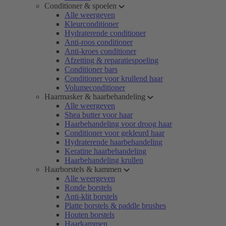
Conditioner & spoelen
Alle weergeven
Kleurconditioner
Hydraterende conditioner
Anti-roos conditioner
Anti-kroes conditioner
Afzetting & reparatiespoeling
Conditioner bars
Conditioner voor krullend haar
Volumeconditioner
Haarmasker & haarbehandeling
Alle weergeven
Shea butter voor haar
Haarbehandeling voor droog haar
Conditioner voor gekleurd haar
Hydraterende haarbehandeling
Keratine haarbehandeling
Haarbehandeling krullen
Haarborstels & kammen
Alle weergeven
Ronde borstels
Anti-klit borstels
Platte borstels & paddle brushes
Houten borstels
Haarkammen