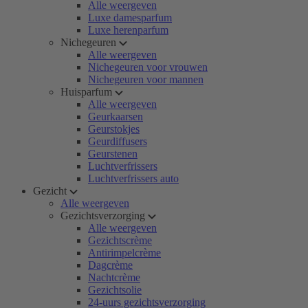
Alle weergeven
Luxe damesparfum
Luxe herenparfum
Nichegeuren
Alle weergeven
Nichegeuren voor vrouwen
Nichegeuren voor mannen
Huisparfum
Alle weergeven
Geurkaarsen
Geurstokjes
Geurdiffusers
Geurstenen
Luchtverfrissers
Luchtverfrissers auto
Gezicht
Alle weergeven
Gezichtsverzorging
Alle weergeven
Gezichtscrème
Antirimpelcrème
Dagcrème
Nachtcrème
Gezichtsolie
24-uurs gezichtsverzorging