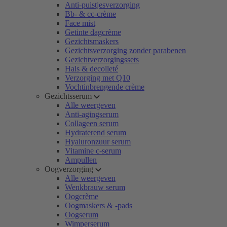
Anti-puistjesverzorging
Bb- & cc-crème
Face mist
Getinte dagcrème
Gezichtsmaskers
Gezichtsverzorging zonder parabenen
Gezichtverzorgingssets
Hals & decolleté
Verzorging met Q10
Vochtinbrengende crème
Gezichtsserum
Alle weergeven
Anti-agingserum
Collageen serum
Hydraterend serum
Hyaluronzuur serum
Vitamine c-serum
Ampullen
Oogverzorging
Alle weergeven
Wenkbrauw serum
Oogcrème
Oogmaskers & -pads
Oogserum
Wimperserum