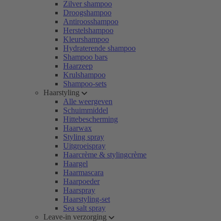
Zilver shampoo
Droogshampoo
Antiroosshampoo
Herstelshampoo
Kleurshampoo
Hydraterende shampoo
Shampoo bars
Haarzeep
Krulshampoo
Shampoo-sets
Haarstyling
Alle weergeven
Schuimmiddel
Hittebescherming
Haarwax
Styling spray
Uitgroeispray
Haarcrème & stylingcrème
Haargel
Haarmascara
Haarpoeder
Haarspray
Haarstyling-set
Sea salt spray
Leave-in verzorging