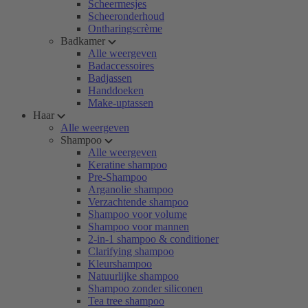
Scheermesjes
Scheeronderhoud
Ontharingscrème
Badkamer
Alle weergeven
Badaccessoires
Badjassen
Handdoeken
Make-uptassen
Haar
Alle weergeven
Shampoo
Alle weergeven
Keratine shampoo
Pre-Shampoo
Arganolie shampoo
Verzachtende shampoo
Shampoo voor volume
Shampoo voor mannen
2-in-1 shampoo & conditioner
Clarifying shampoo
Kleurshampoo
Natuurlijke shampoo
Shampoo zonder siliconen
Tea tree shampoo