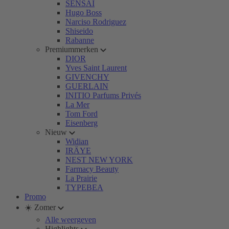
SENSAI
Hugo Boss
Narciso Rodriguez
Shiseido
Rabanne
Premiummerken
DIOR
Yves Saint Laurent
GIVENCHY
GUERLAIN
INITIO Parfums Privés
La Mer
Tom Ford
Eisenberg
Nieuw
Widian
IRÄYE
NEST NEW YORK
Farmacy Beauty
La Prairie
TYPEBEA
Promo
☀️ Zomer
Alle weergeven
Highlights