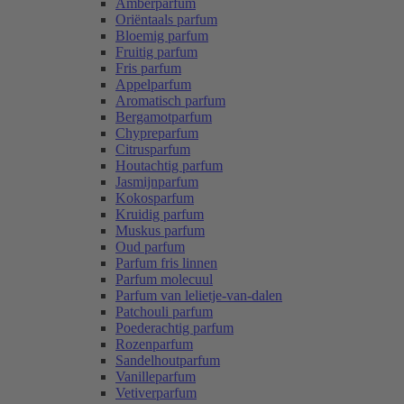
Amberparfum
Oriëntaals parfum
Bloemig parfum
Fruitig parfum
Fris parfum
Appelparfum
Aromatisch parfum
Bergamotparfum
Chypreparfum
Citrusparfum
Houtachtig parfum
Jasmijnparfum
Kokosparfum
Kruidig parfum
Muskus parfum
Oud parfum
Parfum fris linnen
Parfum molecuul
Parfum van lelietje-van-dalen
Patchouli parfum
Poederachtig parfum
Rozenparfum
Sandelhoutparfum
Vanilleparfum
Vetiverparfum