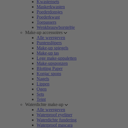
Kwastensets
Maskerkwasten
Poederdonsjes
Poederkwast
Toepassers
Wenkbrauwborsteltje
Make-up accessoires
Alle weergeven
Puntenslijpers
Make-up spiegels
Make-up tas
Lege make-uppaletten
Make-upsponzen
Blotting Paper
Konjac spons
Nagels
Lippen
Ogen
Sets
Teint
Waterdichte make-up
Alle weergeven
Waterproof eyeliner
Waterdichte fundering
Waterproof mascara