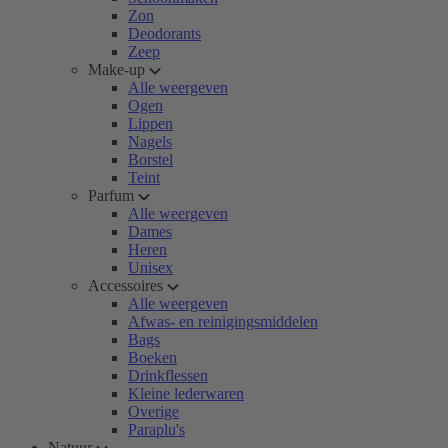
Zon
Deodorants
Zeep
Make-up
Alle weergeven
Ogen
Lippen
Nagels
Borstel
Teint
Parfum
Alle weergeven
Dames
Heren
Unisex
Accessoires
Alle weergeven
Afwas- en reinigingsmiddelen
Bags
Boeken
Drinkflessen
Kleine lederwaren
Overige
Paraplu's
Natuur