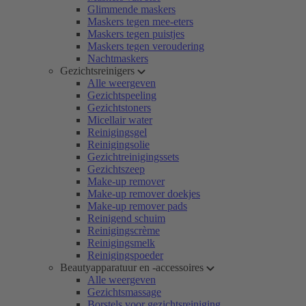
Glimmende maskers
Maskers tegen mee-eters
Maskers tegen puistjes
Maskers tegen veroudering
Nachtmaskers
Gezichtsreinigers
Alle weergeven
Gezichtspeeling
Gezichtstoners
Micellair water
Reinigingsgel
Reinigingsolie
Gezichtreinigingssets
Gezichtszeep
Make-up remover
Make-up remover doekjes
Make-up remover pads
Reinigend schuim
Reinigingscrème
Reinigingsmelk
Reinigingspoeder
Beautyapparatuur en -accessoires
Alle weergeven
Gezichtsmassage
Borstels voor gezichtsreiniging