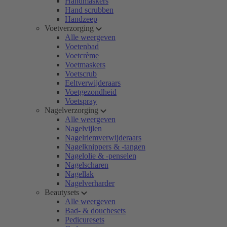
Handmaskers
Hand scrubben
Handzeep
Voetverzorging
Alle weergeven
Voetenbad
Voetcrème
Voetmaskers
Voetscrub
Eeltverwijderaars
Voetgezondheid
Voetspray
Nagelverzorging
Alle weergeven
Nagelvijlen
Nagelriemverwijderaars
Nagelknippers & -tangen
Nagelolie & -penselen
Nagelscharen
Nagellak
Nagelverharder
Beautysets
Alle weergeven
Bad- & douchesets
Pedicuresets