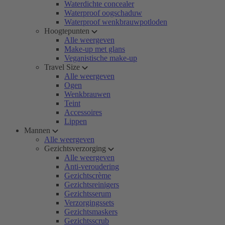
Waterdichte concealer
Waterproof oogschaduw
Waterproof wenkbrauwpotloden
Hoogtepunten
Alle weergeven
Make-up met glans
Veganistische make-up
Travel Size
Alle weergeven
Ogen
Wenkbrauwen
Teint
Accessoires
Lippen
Mannen
Alle weergeven
Gezichtsverzorging
Alle weergeven
Anti-veroudering
Gezichtscrème
Gezichtsreinigers
Gezichtsserum
Verzorgingssets
Gezichtsmaskers
Gezichtsscrub