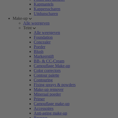
Kapmantels
Kappersscharen
Uitdunscharen
Make-up
Alle weergeven
Teint
Alle weergeven
Foundation
Concealer
Poeder
Blush
Markeerstift
BB- & CC-Cream
Camouflage Make-up
Color correctors
Contour palette
Contouring
Fixing sprays & powders
Make-up remover
Mineraal poeder
Primer
Camouflage make-up
Accessoires
Anti-aging make-up
Bronzer