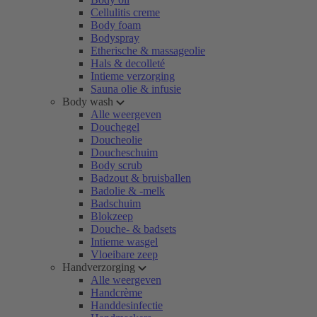
Cellulitis creme
Body foam
Bodyspray
Etherische & massageolie
Hals & decolleté
Intieme verzorging
Sauna olie & infusie
Body wash
Alle weergeven
Douchegel
Doucheolie
Doucheschuim
Body scrub
Badzout & bruisballen
Badolie & -melk
Badschuim
Blokzeep
Douche- & badsets
Intieme wasgel
Vloeibare zeep
Handverzorging
Alle weergeven
Handcrème
Handdesinfectie