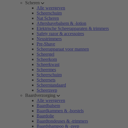
Scheren
Alle weergeven
Scheerschuim
Nat Scheren
Aftershavebalsem & -lotion
Elektrische Scheerapparaten & trimmers
Safety razor & accessoires
Neustrimmers
Pre-Shave
Scheerapparaat voor mannen
Scheergel
Scheerkom
Scheerkwast
Scheermes
Scheerschuim
Scheersets
Scheerstandaard
Scheerzeep
Baardverzorging
Alle weergeven
Baardbalsem
Baardkammen & -borstels
Baardolie
Baardtondeuses & -trimmers
Baardshampoo & -zeep