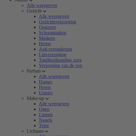
Alle weergeven
Gezicht
Alle weergeven
Gezichtsverzorging
Oogzorg
Schoonmaken
Maskers
Heren
Anti-veroudering
Lipverzorging
Tandheelkundige zorg
Verzorging van de zon
Parfum
Alle weergeven
Dames
Heren
Unisex
Make-up
Alle weergeven
Ogen
Lippen
Nagels
Teint
Lichaam