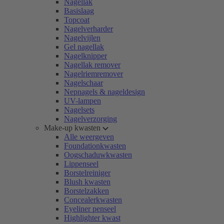
Nagellak
Basislaag
Topcoat
Nagelverharder
Nagelvijlen
Gel nagellak
Nagelknipper
Nagellak remover
Nagelriemremover
Nagelschaar
Nepnagels & nageldesign
UV-lampen
Nagelsets
Nagelverzorging
Make-up kwasten
Alle weergeven
Foundationkwasten
Oogschaduwkwasten
Lippenseel
Borstelreiniger
Blush kwasten
Borstelzakken
Concealerkwasten
Eyeliner penseel
Highlighter kwast