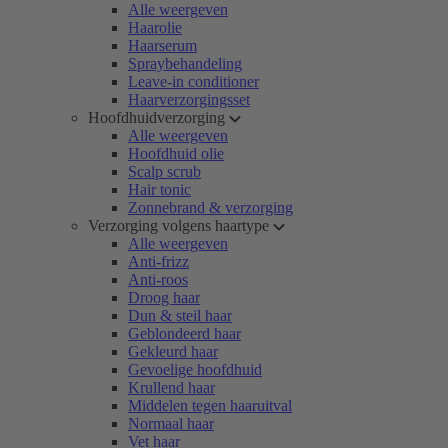
Alle weergeven
Haarolie
Haarserum
Spraybehandeling
Leave-in conditioner
Haarverzorgingsset
Hoofdhuidverzorging
Alle weergeven
Hoofdhuid olie
Scalp scrub
Hair tonic
Zonnebrand & verzorging
Verzorging volgens haartype
Alle weergeven
Anti-frizz
Anti-roos
Droog haar
Dun & steil haar
Geblondeerd haar
Gekleurd haar
Gevoelige hoofdhuid
Krullend haar
Middelen tegen haaruitval
Normaal haar
Vet haar