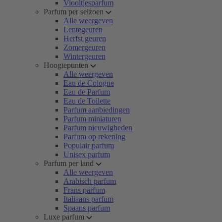
Viooltjesparfum
Parfum per seizoen
Alle weergeven
Lentegeuren
Herfst geuren
Zomergeuren
Wintergeuren
Hoogtepunten
Alle weergeven
Eau de Cologne
Eau de Parfum
Eau de Toilette
Parfum aanbiedingen
Parfum miniaturen
Parfum nieuwigheden
Parfum op rekening
Populair parfum
Unisex parfum
Parfum per land
Alle weergeven
Arabisch parfum
Frans parfum
Italiaans parfum
Spaans parfum
Luxe parfum