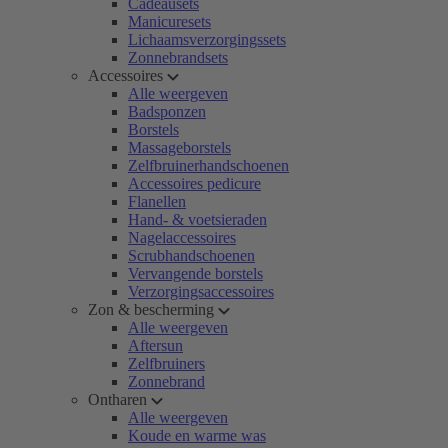
Cadeausets
Manicuresets
Lichaamsverzorgingssets
Zonnebrandsets
Accessoires
Alle weergeven
Badsponzen
Borstels
Massageborstels
Zelfbruinerhandschoenen
Accessoires pedicure
Flanellen
Hand- & voetsieraden
Nagelaccessoires
Scrubhandschoenen
Vervangende borstels
Verzorgingsaccessoires
Zon & bescherming
Alle weergeven
Aftersun
Zelfbruiners
Zonnebrand
Ontharen
Alle weergeven
Koude en warme was