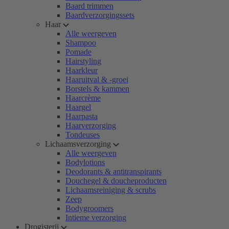
Baard trimmen
Baardverzorgingssets
Haar
Alle weergeven
Shampoo
Pomade
Hairstyling
Haarkleur
Haaruitval & -groei
Borstels & kammen
Haarcrème
Haargel
Haarpasta
Haarverzorging
Tondeuses
Lichaamsverzorging
Alle weergeven
Bodylotions
Deodorants & antitranspirants
Douchegel & doucheproducten
Lichaamsreiniging & scrubs
Zeep
Bodygroomers
Intieme verzorging
Drogisterij