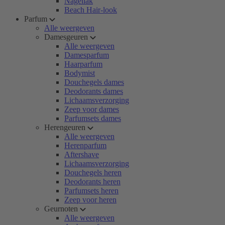
Nagellak
Beach Hair-look
Parfum
Alle weergeven
Damesgeuren
Alle weergeven
Damesparfum
Haarparfum
Bodymist
Douchegels dames
Deodorants dames
Lichaamsverzorging
Zeep voor dames
Parfumsets dames
Herengeuren
Alle weergeven
Herenparfum
Aftershave
Lichaamsverzorging
Douchegels heren
Deodorants heren
Parfumsets heren
Zeep voor heren
Geurnoten
Alle weergeven