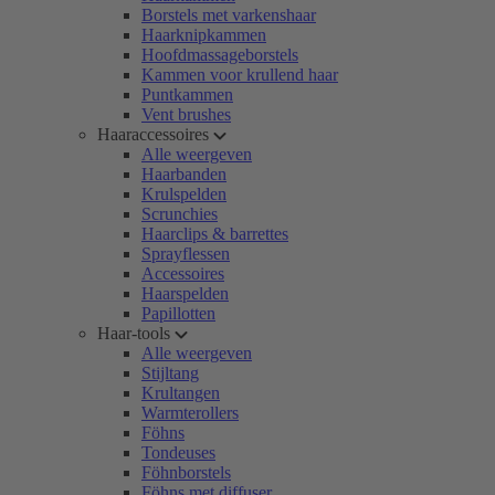
Borstels met varkenshaar
Haarknipkammen
Hoofdmassageborstels
Kammen voor krullend haar
Puntkammen
Vent brushes
Haaraccessoires
Alle weergeven
Haarbanden
Krulspelden
Scrunchies
Haarclips & barrettes
Sprayflessen
Accessoires
Haarspelden
Papillotten
Haar-tools
Alle weergeven
Stijltang
Krultangen
Warmterollers
Föhns
Tondeuses
Föhnborstels
Föhns met diffuser