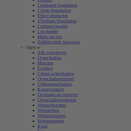
Compacte foundation
Crème-foundation
Effect producten
Vloeibare foundation
Compact poeder
Los poeder
Make-up sets
Zelfklevende tatoeages
Ogen
Alle weergeven
Oogschaduw
Mascara
Eyeliner
Crème-oogschaduw
Oogschaduwprimer
Glitteroogschaduw
Kunstwimpers
Oogmake-up remover
Oogschaduwpaletten
Wimperborstels
Wimperlijm
Wimperprimers
Wimpertangen
Kajal