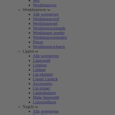
Sets
Wenkbrauwen
Wenkbrauwen
Alle weergeven
Wenkbrauwverf
Wenkbrauwgel
Wenkbrauwpomade
Wenkbrauw poeder
Wenkbrauwpotloden
Pincet
Wenkbrauwscharen
Lippen
Alle weergeven
Lippenstift
Lipgloss
Lipliner
Lip plumper
Liquid Lipstick
Accessoires
Lip primer
Lippenbalsem
Matte lippenstift
Lippenstiftsets
Nagels
Alle weergeven