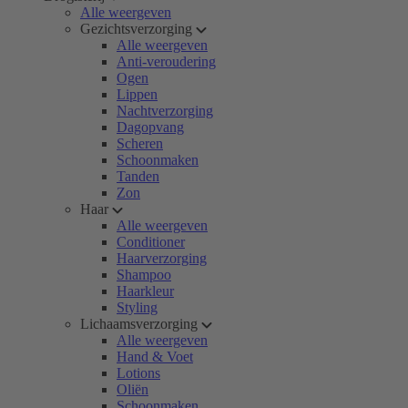
Alle weergeven
Gezichtsverzorging
Alle weergeven
Anti-veroudering
Ogen
Lippen
Nachtverzorging
Dagopvang
Scheren
Schoonmaken
Tanden
Zon
Haar
Alle weergeven
Conditioner
Haarverzorging
Shampoo
Haarkleur
Styling
Lichaamsverzorging
Alle weergeven
Hand & Voet
Lotions
Oliën
Schoonmaken