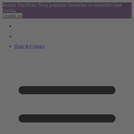
Beauty Top Picks: Shop populaire favorieten en bestsellers met
korting
Ontdek nu
Hulp & Contact