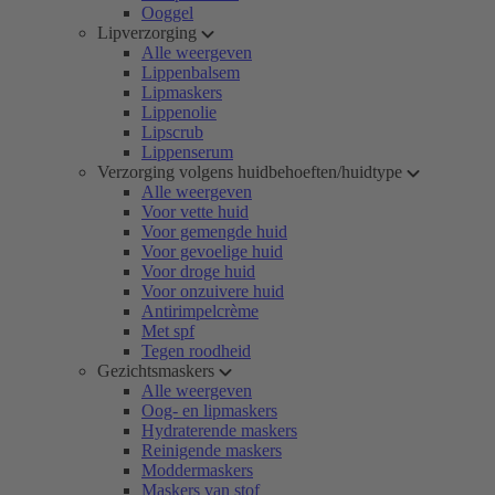
Ooggel
Lipverzorging
Alle weergeven
Lippenbalsem
Lipmaskers
Lippenolie
Lipscrub
Lippenserum
Verzorging volgens huidbehoeften/huidtype
Alle weergeven
Voor vette huid
Voor gemengde huid
Voor gevoelige huid
Voor droge huid
Voor onzuivere huid
Antirimpelcrème
Met spf
Tegen roodheid
Gezichtsmaskers
Alle weergeven
Oog- en lipmaskers
Hydraterende maskers
Reinigende maskers
Moddermaskers
Maskers van stof