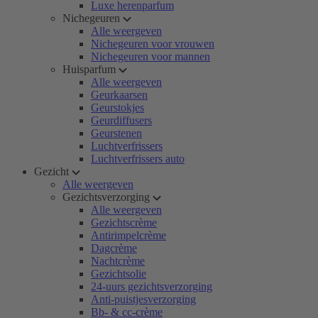
Luxe herenparfum
Nichegeuren
Alle weergeven
Nichegeuren voor vrouwen
Nichegeuren voor mannen
Huisparfum
Alle weergeven
Geurkaarsen
Geurstokjes
Geurdiffusers
Geurstenen
Luchtverfrissers
Luchtverfrissers auto
Gezicht
Alle weergeven
Gezichtsverzorging
Alle weergeven
Gezichtscrème
Antirimpelcrème
Dagcrème
Nachtcrème
Gezichtsolie
24-uurs gezichtsverzorging
Anti-puistjesverzorging
Bb- & cc-crème