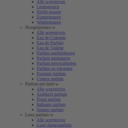
Alle weergeven
Lentegeuren
Herfst geuren
Zomergeuren
Wintergeuren
Hoogtepunten
Alle weergeven
Eau de Cologne
Eau de Parfum
Eau de Toilette
Parfum aanbiedingen
Parfum miniaturen
Parfum nieuwigheden
Parfum op rekening
Populair parfum
Unisex parfum
Parfum per land
Alle weergeven
Arabisch parfum
Frans parfum
Italiaans parfum
Spaans parfum
Luxe parfum
Alle weergeven
Luxe damesparfum