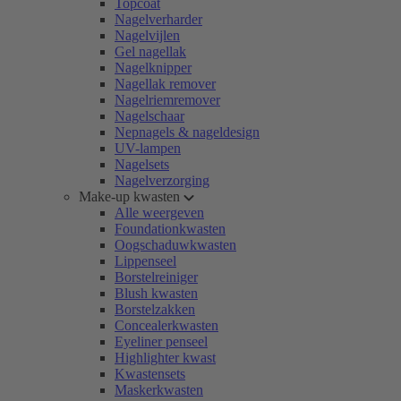
Topcoat
Nagelverharder
Nagelvijlen
Gel nagellak
Nagelknipper
Nagellak remover
Nagelriemremover
Nagelschaar
Nepnagels & nageldesign
UV-lampen
Nagelsets
Nagelverzorging
Make-up kwasten
Alle weergeven
Foundationkwasten
Oogschaduwkwasten
Lippenseel
Borstelreiniger
Blush kwasten
Borstelzakken
Concealerkwasten
Eyeliner penseel
Highlighter kwast
Kwastensets
Maskerkwasten