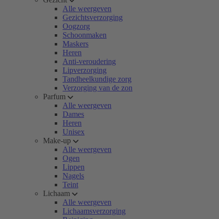
Alle weergeven
Gezichtsverzorging
Oogzorg
Schoonmaken
Maskers
Heren
Anti-veroudering
Lipverzorging
Tandheelkundige zorg
Verzorging van de zon
Parfum
Alle weergeven
Dames
Heren
Unisex
Make-up
Alle weergeven
Ogen
Lippen
Nagels
Teint
Lichaam
Alle weergeven
Lichaamsverzorging