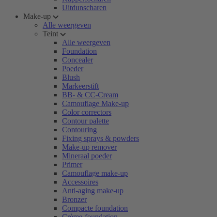
Uitdunscharen
Make-up
Alle weergeven
Teint
Alle weergeven
Foundation
Concealer
Poeder
Blush
Markeerstift
BB- & CC-Cream
Camouflage Make-up
Color correctors
Contour palette
Contouring
Fixing sprays & powders
Make-up remover
Mineraal poeder
Primer
Camouflage make-up
Accessoires
Anti-aging make-up
Bronzer
Compacte foundation
Crème-foundation