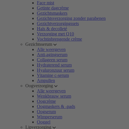
Face mist
Getinte dagcrème
Gezichtsmaskers
Gezichtsverzorging zonder parabenen
Gezichtverzorgingssets
Hals & decolleté
Verzorging met Q10
Vochtinbrengende crème
Gezichtsserum
Alle weergeven
Anti-agingserum
Collageen serum
Hydraterend serum
Hyaluronzuur serum
Vitamine c-serum
Ampullen
Oogverzorging
Alle weergeven
Wenkbrauw serum
Oogcrème
Oogmaskers & -pads
Oogserum
Wimperserum
Ooggel
Lipverzorging