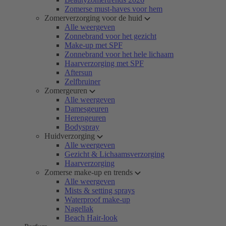
Zomerse must-haves voor hem
Zomerverzorging voor de huid
Alle weergeven
Zonnebrand voor het gezicht
Make-up met SPF
Zonnebrand voor het hele lichaam
Haarverzorging met SPF
Aftersun
Zelfbruiner
Zomergeuren
Alle weergeven
Damesgeuren
Herengeuren
Bodyspray
Huidverzorging
Alle weergeven
Gezicht & Lichaamsverzorging
Haarverzorging
Zomerse make-up en trends
Alle weergeven
Mists & setting sprays
Waterproof make-up
Nagellak
Beach Hair-look