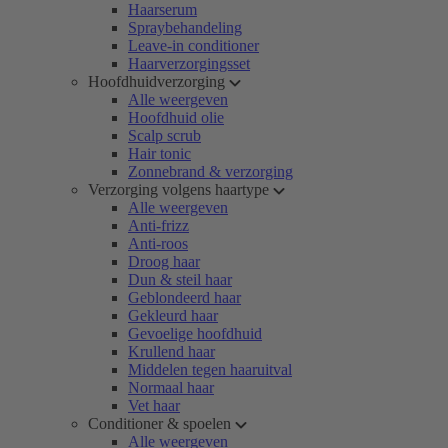
Haarserum
Spraybehandeling
Leave-in conditioner
Haarverzorgingsset
Hoofdhuidverzorging
Alle weergeven
Hoofdhuid olie
Scalp scrub
Hair tonic
Zonnebrand & verzorging
Verzorging volgens haartype
Alle weergeven
Anti-frizz
Anti-roos
Droog haar
Dun & steil haar
Geblondeerd haar
Gekleurd haar
Gevoelige hoofdhuid
Krullend haar
Middelen tegen haaruitval
Normaal haar
Vet haar
Conditioner & spoelen
Alle weergeven