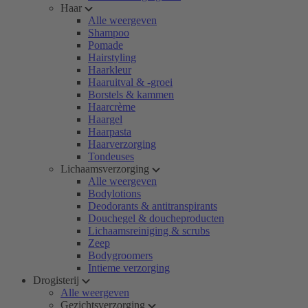
Haar
Alle weergeven
Shampoo
Pomade
Hairstyling
Haarkleur
Haaruitval & -groei
Borstels & kammen
Haarcrème
Haargel
Haarpasta
Haarverzorging
Tondeuses
Lichaamsverzorging
Alle weergeven
Bodylotions
Deodorants & antitranspirants
Douchegel & doucheproducten
Lichaamsreiniging & scrubs
Zeep
Bodygroomers
Intieme verzorging
Drogisterij
Alle weergeven
Gezichtsverzorging