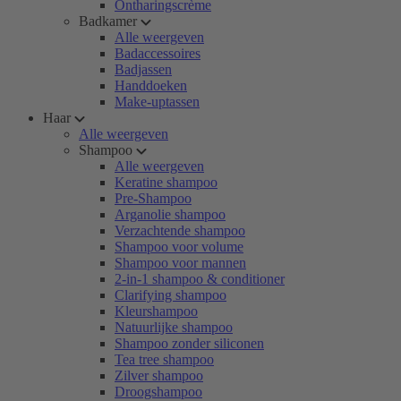
Ontharingscrème
Badkamer
Alle weergeven
Badaccessoires
Badjassen
Handdoeken
Make-uptassen
Haar
Alle weergeven
Shampoo
Alle weergeven
Keratine shampoo
Pre-Shampoo
Arganolie shampoo
Verzachtende shampoo
Shampoo voor volume
Shampoo voor mannen
2-in-1 shampoo & conditioner
Clarifying shampoo
Kleurshampoo
Natuurlijke shampoo
Shampoo zonder siliconen
Tea tree shampoo
Zilver shampoo
Droogshampoo