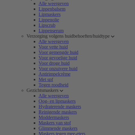
Alle weergeven
Lippenbalsem
Lipmaskers
Lippenolie
Lipscrub
Lippenserum
Verzorging volgens huidbehoeften/huidtype
Alle weergeven
Voor vette huid
Voor gemengde huid
Voor gevoelige huid
Voor droge huid
Voor onzuivere huid
Antirimpelcrème
Met spf
Tegen roodheid
Gezichtsmaskers
Alle weergeven
Oog- en lipmaskers
Hydraterende maskers
Reinigende maskers
Moddermaskers
Maskers van stof
Glimmende maskers
Maskers tegen mee-eters