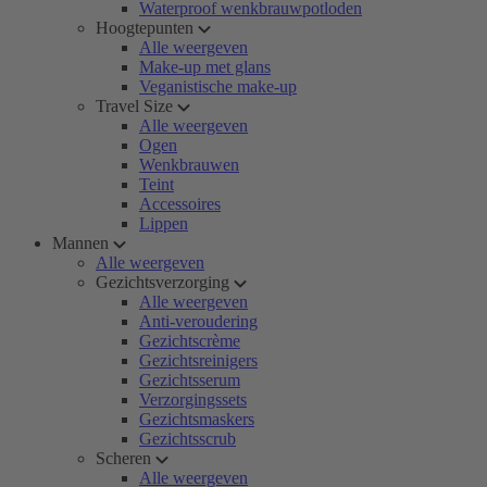
Waterproof wenkbrauwpotloden
Hoogtepunten
Alle weergeven
Make-up met glans
Veganistische make-up
Travel Size
Alle weergeven
Ogen
Wenkbrauwen
Teint
Accessoires
Lippen
Mannen
Alle weergeven
Gezichtsverzorging
Alle weergeven
Anti-veroudering
Gezichtscrème
Gezichtsreinigers
Gezichtsserum
Verzorgingssets
Gezichtsmaskers
Gezichtsscrub
Scheren
Alle weergeven