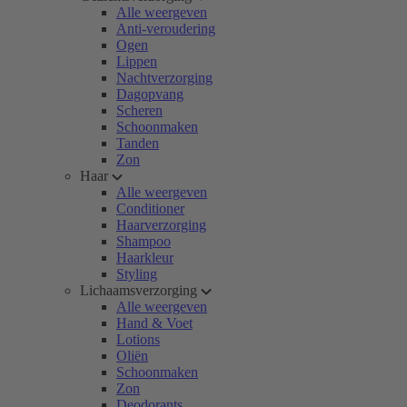
Alle weergeven
Anti-veroudering
Ogen
Lippen
Nachtverzorging
Dagopvang
Scheren
Schoonmaken
Tanden
Zon
Haar
Alle weergeven
Conditioner
Haarverzorging
Shampoo
Haarkleur
Styling
Lichaamsverzorging
Alle weergeven
Hand & Voet
Lotions
Oliën
Schoonmaken
Zon
Deodorants