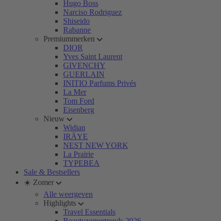
Hugo Boss
Narciso Rodriguez
Shiseido
Rabanne
Premiummerken
DIOR
Yves Saint Laurent
GIVENCHY
GUERLAIN
INITIO Parfums Privés
La Mer
Tom Ford
Eisenberg
Nieuw
Widian
IRÄYE
NEST NEW YORK
La Prairie
TYPEBEA
Sale & Bestsellers
☀️ Zomer
Alle weergeven
Highlights
Travel Essentials
Beautyzomertrends 2026