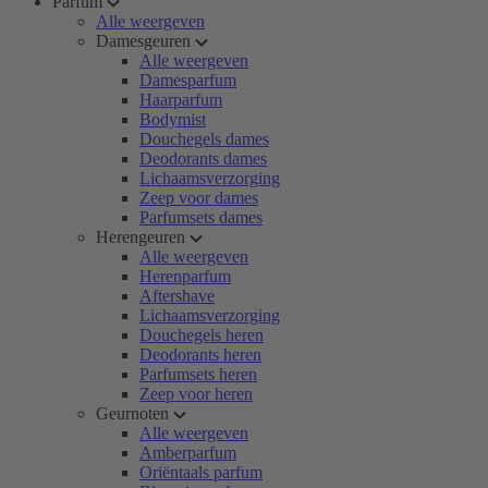
Parfum
Alle weergeven
Damesgeuren
Alle weergeven
Damesparfum
Haarparfum
Bodymist
Douchegels dames
Deodorants dames
Lichaamsverzorging
Zeep voor dames
Parfumsets dames
Herengeuren
Alle weergeven
Herenparfum
Aftershave
Lichaamsverzorging
Douchegels heren
Deodorants heren
Parfumsets heren
Zeep voor heren
Geurnoten
Alle weergeven
Amberparfum
Oriëntaals parfum