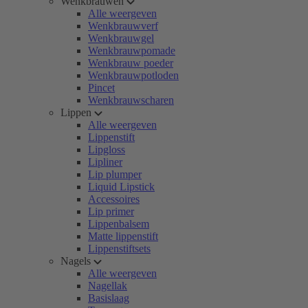
Wenkbrauwen
Alle weergeven
Wenkbrauwverf
Wenkbrauwgel
Wenkbrauwpomade
Wenkbrauw poeder
Wenkbrauwpotloden
Pincet
Wenkbrauwscharen
Lippen
Alle weergeven
Lippenstift
Lipgloss
Lipliner
Lip plumper
Liquid Lipstick
Accessoires
Lip primer
Lippenbalsem
Matte lippenstift
Lippenstiftsets
Nagels
Alle weergeven
Nagellak
Basislaag