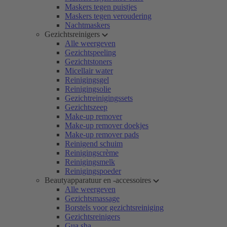
Maskers tegen puistjes
Maskers tegen veroudering
Nachtmaskers
Gezichtsreinigers
Alle weergeven
Gezichtspeeling
Gezichtstoners
Micellair water
Reinigingsgel
Reinigingsolie
Gezichtreinigingssets
Gezichtszeep
Make-up remover
Make-up remover doekjes
Make-up remover pads
Reinigend schuim
Reinigingscrème
Reinigingsmelk
Reinigingspoeder
Beautyapparatuur en -accessoires
Alle weergeven
Gezichtsmassage
Borstels voor gezichtsreiniging
Gezichtsreinigers
Gua sha