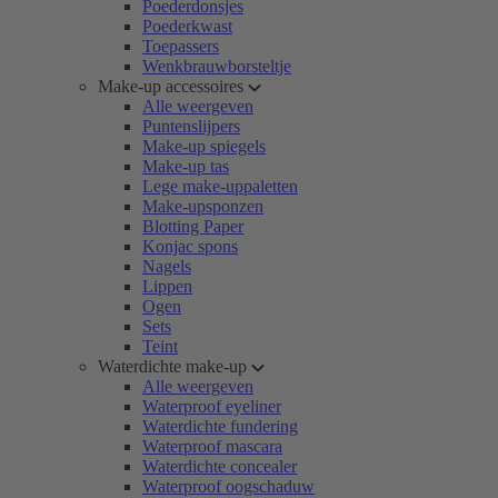
Poederdonsjes
Poederkwast
Toepassers
Wenkbrauwborsteltje
Make-up accessoires
Alle weergeven
Puntenslijpers
Make-up spiegels
Make-up tas
Lege make-uppaletten
Make-upsponzen
Blotting Paper
Konjac spons
Nagels
Lippen
Ogen
Sets
Teint
Waterdichte make-up
Alle weergeven
Waterproof eyeliner
Waterdichte fundering
Waterproof mascara
Waterdichte concealer
Waterproof oogschaduw