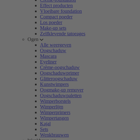
Effect producten
Vloeibare foundation
Compact poeder
Los poeder
Make-up sets
Zelfklevende tatoeages
Ogen
Alle weergeven
Oogschaduw
Mascara
Eyeliner
Crème-oogschaduw
Oogschaduwprimer
Glitteroogschaduw
Kunstwimpers
Oogmake-up remover
Oogschaduwpaletten
Wimperborstels
Wimperlijm
Wimperprimers
Wimpertangen
Kajal
Sets
Wenkbrauwen