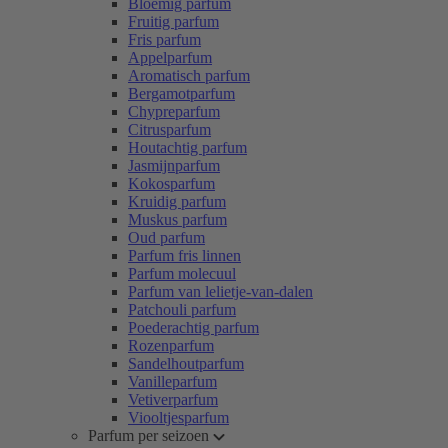
Bloemig parfum
Fruitig parfum
Fris parfum
Appelparfum
Aromatisch parfum
Bergamotparfum
Chypreparfum
Citrusparfum
Houtachtig parfum
Jasmijnparfum
Kokosparfum
Kruidig parfum
Muskus parfum
Oud parfum
Parfum fris linnen
Parfum molecuul
Parfum van lelietje-van-dalen
Patchouli parfum
Poederachtig parfum
Rozenparfum
Sandelhoutparfum
Vanilleparfum
Vetiverparfum
Viooltjesparfum
Parfum per seizoen