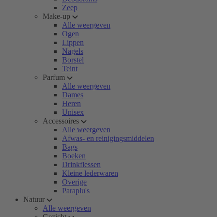
Zeep
Make-up
Alle weergeven
Ogen
Lippen
Nagels
Borstel
Teint
Parfum
Alle weergeven
Dames
Heren
Unisex
Accessoires
Alle weergeven
Afwas- en reinigingsmiddelen
Bags
Boeken
Drinkflessen
Kleine lederwaren
Overige
Paraplu's
Natuur
Alle weergeven
Gezicht