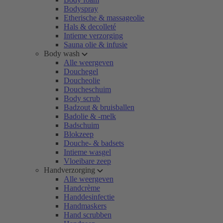
Bodyspray
Etherische & massageolie
Hals & decolleté
Intieme verzorging
Sauna olie & infusie
Body wash
Alle weergeven
Douchegel
Doucheolie
Doucheschuim
Body scrub
Badzout & bruisballen
Badolie & -melk
Badschuim
Blokzeep
Douche- & badsets
Intieme wasgel
Vloeibare zeep
Handverzorging
Alle weergeven
Handcrème
Handdesinfectie
Handmaskers
Hand scrubben