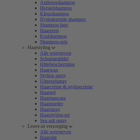
Antiroosshampoo
Herstelshampoo
Kleurshampoo
Hydraterende shampoo
Shampoo bars
Haarzeep
Krulshampoo
Shampoo-sets
Haarstyling
Alle weergeven
Schuimmiddel
Hittebescherming
Haarwax
Styling spray
Uitgroeispray
Haarcrème & stylingcrème
Haargel
Haarmascara
Haarpoeder
Haarspray
Haarstyling-set
Sea salt spray
Leave-in verzorging
Alle weergeven
Haarolie