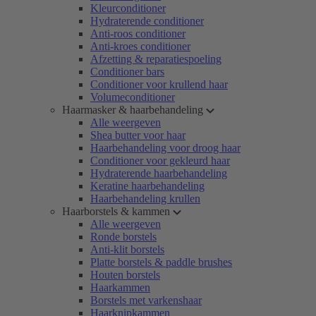
Kleurconditioner
Hydraterende conditioner
Anti-roos conditioner
Anti-kroes conditioner
Afzetting & reparatiespoeling
Conditioner bars
Conditioner voor krullend haar
Volumeconditioner
Haarmasker & haarbehandeling
Alle weergeven
Shea butter voor haar
Haarbehandeling voor droog haar
Conditioner voor gekleurd haar
Hydraterende haarbehandeling
Keratine haarbehandeling
Haarbehandeling krullen
Haarborstels & kammen
Alle weergeven
Ronde borstels
Anti-klit borstels
Platte borstels & paddle brushes
Houten borstels
Haarkammen
Borstels met varkenshaar
Haarknipkammen