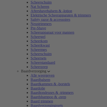
Scheerschuim
Nat Scheren
Aftershavebalsem & -lotion
Elektrische Scheerapparaten & trimmers
Safety razor & accessoires
Neustrimmers
Pre-Shave
Scheerapparaat voor mannen
Scheergel
Scheerkom
Scheerkwast
Scheermes
Scheerschuim
Scheersets
Scheerstandaard
Scheerzeep
Baardverzorging
Alle weergeven
Baardbalsem
Baardkammen & -borstels
Baardolie
Baardtondeuses & -trimmers
Baardshampoo & -zeep
Baard trimmen
Baardverzorgingssets