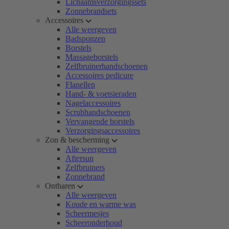
Lichaamsverzorgingssets
Zonnebrandsets
Accessoires
Alle weergeven
Badsponzen
Borstels
Massageborstels
Zelfbruinerhandschoenen
Accessoires pedicure
Flanellen
Hand- & voetsieraden
Nagelaccessoires
Scrubhandschoenen
Vervangende borstels
Verzorgingsaccessoires
Zon & bescherming
Alle weergeven
Aftersun
Zelfbruiners
Zonnebrand
Ontharen
Alle weergeven
Koude en warme was
Scheermesjes
Scheeronderhoud