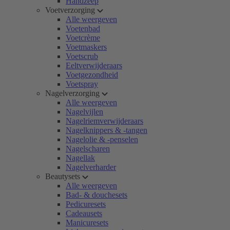
Handzeep
Voetverzorging
Alle weergeven
Voetenbad
Voetcrème
Voetmaskers
Voetscrub
Eeltverwijderaars
Voetgezondheid
Voetspray
Nagelverzorging
Alle weergeven
Nagelvijlen
Nagelriemverwijderaars
Nagelknippers & -tangen
Nagelolie & -penselen
Nagelscharen
Nagellak
Nagelverharder
Beautysets
Alle weergeven
Bad- & douchesets
Pedicuresets
Cadeausets
Manicuresets