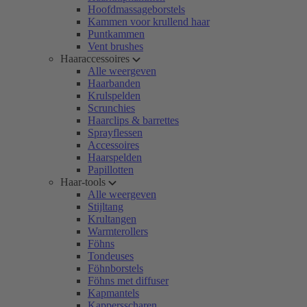
Hoofdmassageborstels
Kammen voor krullend haar
Puntkammen
Vent brushes
Haaraccessoires
Alle weergeven
Haarbanden
Krulspelden
Scrunchies
Haarclips & barrettes
Sprayflessen
Accessoires
Haarspelden
Papillotten
Haar-tools
Alle weergeven
Stijltang
Krultangen
Warmterollers
Föhns
Tondeuses
Föhnborstels
Föhns met diffuser
Kapmantels
Kappersscharen