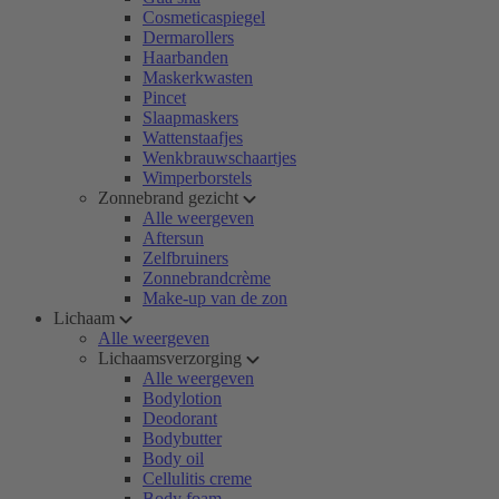
Cosmeticaspiegel
Dermarollers
Haarbanden
Maskerkwasten
Pincet
Slaapmaskers
Wattenstaafjes
Wenkbrauwschaartjes
Wimperborstels
Zonnebrand gezicht
Alle weergeven
Aftersun
Zelfbruiners
Zonnebrandcrème
Make-up van de zon
Lichaam
Alle weergeven
Lichaamsverzorging
Alle weergeven
Bodylotion
Deodorant
Bodybutter
Body oil
Cellulitis creme
Body foam