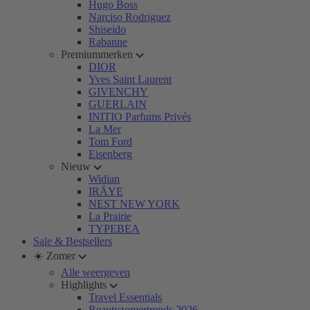
Hugo Boss
Narciso Rodriguez
Shiseido
Rabanne
Premiummerken
DIOR
Yves Saint Laurent
GIVENCHY
GUERLAIN
INITIO Parfums Privés
La Mer
Tom Ford
Eisenberg
Nieuw
Widian
IRÄYE
NEST NEW YORK
La Prairie
TYPEBEA
Sale & Bestsellers
☀️ Zomer
Alle weergeven
Highlights
Travel Essentials
Beautyzomertrends 2026