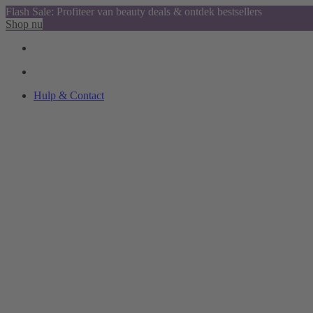
Flash Sale: Profiteer van beauty deals & ontdek bestsellers
Shop nu
Hulp & Contact