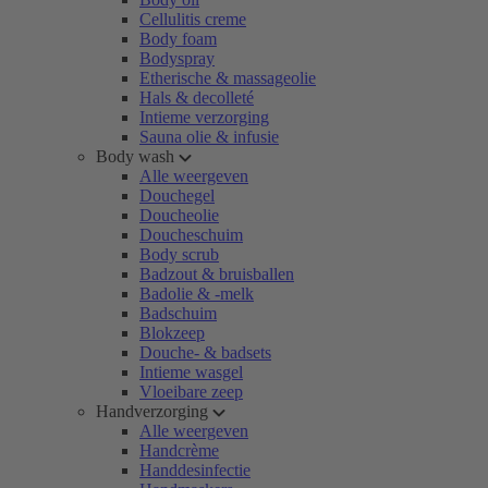
Cellulitis creme
Body foam
Bodyspray
Etherische & massageolie
Hals & decolleté
Intieme verzorging
Sauna olie & infusie
Body wash
Alle weergeven
Douchegel
Doucheolie
Doucheschuim
Body scrub
Badzout & bruisballen
Badolie & -melk
Badschuim
Blokzeep
Douche- & badsets
Intieme wasgel
Vloeibare zeep
Handverzorging
Alle weergeven
Handcrème
Handdesinfectie