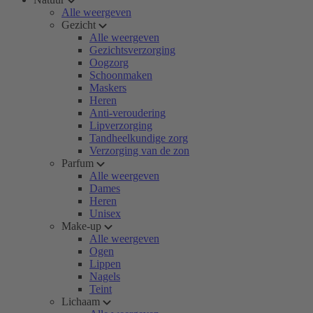
Alle weergeven
Gezicht
Alle weergeven
Gezichtsverzorging
Oogzorg
Schoonmaken
Maskers
Heren
Anti-veroudering
Lipverzorging
Tandheelkundige zorg
Verzorging van de zon
Parfum
Alle weergeven
Dames
Heren
Unisex
Make-up
Alle weergeven
Ogen
Lippen
Nagels
Teint
Lichaam