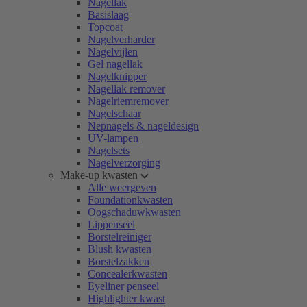
Nagellak
Basislaag
Topcoat
Nagelverharder
Nagelvijlen
Gel nagellak
Nagelknipper
Nagellak remover
Nagelriemremover
Nagelschaar
Nepnagels & nageldesign
UV-lampen
Nagelsets
Nagelverzorging
Make-up kwasten
Alle weergeven
Foundationkwasten
Oogschaduwkwasten
Lippenseel
Borstelreiniger
Blush kwasten
Borstelzakken
Concealerkwasten
Eyeliner penseel
Highlighter kwast