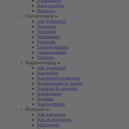
Handmaskers
Hand scrubben
Handzeep
Voetverzorging
Alle weergeven
Voetenbad
Voetcrème
Voetmaskers
Voetscrub
Eeltverwijderaars
Voetgezondheid
Voetspray
Nagelverzorging
Alle weergeven
Nagelvijlen
Nagelriemverwijderaars
Nagelknippers & -tangen
Nagelolie & -penselen
Nagelscharen
Nagellak
Nagelverharder
Beautysets
Alle weergeven
Bad- & douchesets
Pedicuresets