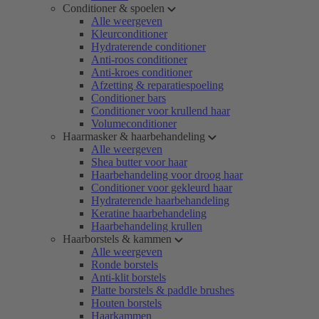
Conditioner & spoelen
Alle weergeven
Kleurconditioner
Hydraterende conditioner
Anti-roos conditioner
Anti-kroes conditioner
Afzetting & reparatiespoeling
Conditioner bars
Conditioner voor krullend haar
Volumeconditioner
Haarmasker & haarbehandeling
Alle weergeven
Shea butter voor haar
Haarbehandeling voor droog haar
Conditioner voor gekleurd haar
Hydraterende haarbehandeling
Keratine haarbehandeling
Haarbehandeling krullen
Haarborstels & kammen
Alle weergeven
Ronde borstels
Anti-klit borstels
Platte borstels & paddle brushes
Houten borstels
Haarkammen