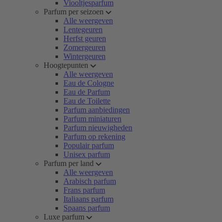
Viooltjesparfum
Parfum per seizoen
Alle weergeven
Lentegeuren
Herfst geuren
Zomergeuren
Wintergeuren
Hoogtepunten
Alle weergeven
Eau de Cologne
Eau de Parfum
Eau de Toilette
Parfum aanbiedingen
Parfum miniaturen
Parfum nieuwigheden
Parfum op rekening
Populair parfum
Unisex parfum
Parfum per land
Alle weergeven
Arabisch parfum
Frans parfum
Italiaans parfum
Spaans parfum
Luxe parfum