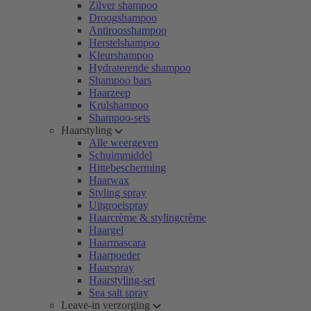
Zilver shampoo
Droogshampoo
Antiroosshampoo
Herstelshampoo
Kleurshampoo
Hydraterende shampoo
Shampoo bars
Haarzeep
Krulshampoo
Shampoo-sets
Haarstyling
Alle weergeven
Schuimmiddel
Hittebescherming
Haarwax
Styling spray
Uitgroeispray
Haarcrème & stylingcrème
Haargel
Haarmascara
Haarpoeder
Haarspray
Haarstyling-set
Sea salt spray
Leave-in verzorging