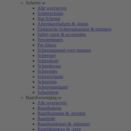
Scheren
Alle weergeven
Scheerschuim
Nat Scheren
Aftershavebalsem & -lotion
Elektrische Scheerapparaten & trimmers
Safety razor & accessoires
Neustrimmers
Pre-Shave
Scheerapparaat voor mannen
Scheergel
Scheerkom
Scheerkwast
Scheermes
Scheerschuim
Scheersets
Scheerstandaard
Scheerzeep
Baardverzorging
Alle weergeven
Baardbalsem
Baardkammen & -borstels
Baardolie
Baardtondeuses & -trimmers
Baardshampoo & -zeep