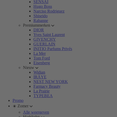
SENSAI
Hugo Boss
Narciso Rodriguez
Shiseido
Rabanne
Premiummerken
DIOR
Yves Saint Laurent
GIVENCHY
GUERLAIN
INITIO Parfums Privés
La Mer
Tom Ford
Eisenberg
Nieuw
Widian
IRÄYE
NEST NEW YORK
Farmacy Beauty
La Prairie
TYPEBEA
Promo
☀️ Zomer
Alle weergeven
Highlights