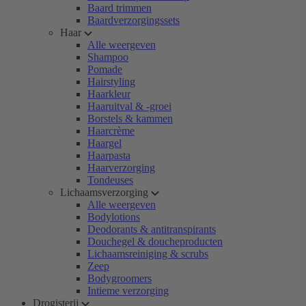
Baard trimmen
Baardverzorgingssets
Haar
Alle weergeven
Shampoo
Pomade
Hairstyling
Haarkleur
Haaruitval & -groei
Borstels & kammen
Haarcrème
Haargel
Haarpasta
Haarverzorging
Tondeuses
Lichaamsverzorging
Alle weergeven
Bodylotions
Deodorants & antitranspirants
Douchegel & doucheproducten
Lichaamsreiniging & scrubs
Zeep
Bodygroomers
Intieme verzorging
Drogisterij