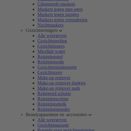
Glimmende maskers
Maskers tegen mee-eters
Maskers tegen puistjes
Maskers tegen veroudering
Nachtmaskers
Gezichtsreinigers
Alle weergeven
Gezichtspeeling
Gezichtstoners
Micellair water
Reinigingsgel
Reinigingsolie
Gezichtreinigingssets
Gezichtszeep
Make-up remover
Make-up remover doekjes
Make-up remover pads
Reinigend schuim
Reinigingscrème
Reinigingsmelk
Reinigingspoeder
Beautyapparatuur en -accessoires
Alle weergeven
Gezichtsmassage
Borstels voor gezichtsreiniging