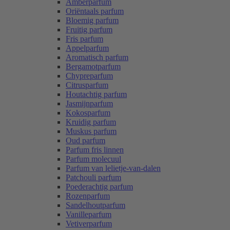
Amberparfum
Oriëntaals parfum
Bloemig parfum
Fruitig parfum
Fris parfum
Appelparfum
Aromatisch parfum
Bergamotparfum
Chypreparfum
Citrusparfum
Houtachtig parfum
Jasmijnparfum
Kokosparfum
Kruidig parfum
Muskus parfum
Oud parfum
Parfum fris linnen
Parfum molecuul
Parfum van lelietje-van-dalen
Patchouli parfum
Poederachtig parfum
Rozenparfum
Sandelhoutparfum
Vanilleparfum
Vetiverparfum