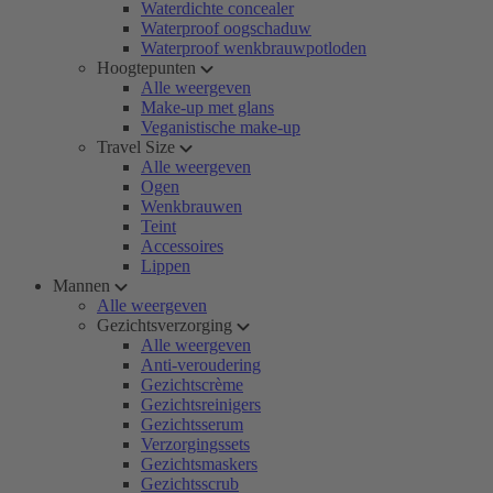
Waterdichte concealer
Waterproof oogschaduw
Waterproof wenkbrauwpotloden
Hoogtepunten
Alle weergeven
Make-up met glans
Veganistische make-up
Travel Size
Alle weergeven
Ogen
Wenkbrauwen
Teint
Accessoires
Lippen
Mannen
Alle weergeven
Gezichtsverzorging
Alle weergeven
Anti-veroudering
Gezichtscrème
Gezichtsreinigers
Gezichtsserum
Verzorgingssets
Gezichtsmaskers
Gezichtsscrub