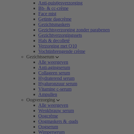
Anti-puistjesverzorging
Bb- & cc-crème
Face mist
Getinte dagcrème
Gezichtsmaskers
Gezichtsverzorging zonder parabenen
Gezichtverzorgingssets
Hals & decolleté
Verzorging met Q10
Vochtinbrengende crème
Gezichtsserum
Alle weergeven
Anti-agingserum
Collageen serum
Hydraterend serum
Hyaluronzuur serum
Vitamine c-serum
Ampullen
Oogverzorging
Alle weergeven
Wenkbrauw serum
Oogcrème
Oogmaskers & -pads
Oogserum
Wimperserum