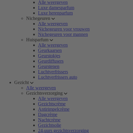
Alle weergeven
Luxe damesparfum
Luxe herenparfum
Nichegeuren
Alle weergeven
Nichegeuren voor vrouwen
Nichegeuren voor mannen
Huisparfum
Alle weergeven
Geurkaarsen
Geurstokjes
Geurdiffusers
Geurstenen
Luchtverfrissers
Luchtverfrissers auto
Gezicht
Alle weergeven
Gezichtsverzorging
Alle weergeven
Gezichtscrème
Antirimpelcrème
Dagcrème
Nachtcrème
Gezichtsolie
24-uurs gezichtsverzorging