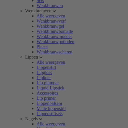
Sets
Wenkbrauwen
Wenkbrauwen
Alle weergeven
Wenkbrauwverf
Wenkbrauwgel
Wenkbrauwpomade
Wenkbrauw poeder
Wenkbrauwpotloden
Pincet
Wenkbrauwscharen
Lippen
Alle weergeven
Lippenstift
Lipgloss
Lipliner
Lip plumper
Liquid Lipstick
Accessoires
Lip primer
Lippenbalsem
Matte lippenstift
Lippenstiftsets
Nagels
Alle weergeven