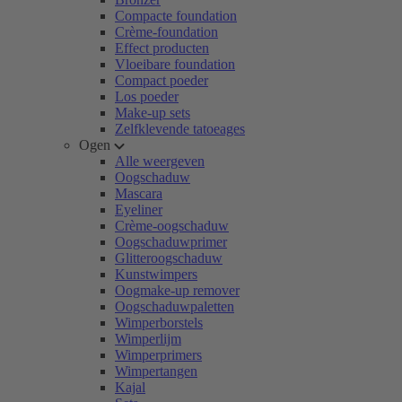
Compacte foundation
Crème-foundation
Effect producten
Vloeibare foundation
Compact poeder
Los poeder
Make-up sets
Zelfklevende tatoeages
Ogen
Alle weergeven
Oogschaduw
Mascara
Eyeliner
Crème-oogschaduw
Oogschaduwprimer
Glitteroogschaduw
Kunstwimpers
Oogmake-up remover
Oogschaduwpaletten
Wimperborstels
Wimperlijm
Wimperprimers
Wimpertangen
Kajal