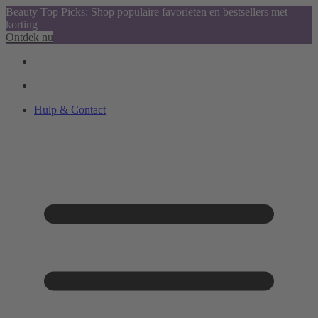
Beauty Top Picks: Shop populaire favorieten en bestsellers met
korting
Ontdek nu
Hulp & Contact