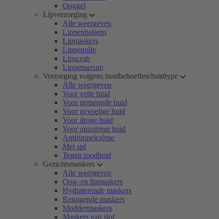
Ooggel
Lipverzorging
Alle weergeven
Lippenbalsem
Lipmaskers
Lippenolie
Lipscrub
Lippenserum
Verzorging volgens huidbehoeften/huidtype
Alle weergeven
Voor vette huid
Voor gemengde huid
Voor gevoelige huid
Voor droge huid
Voor onzuivere huid
Antirimpelcrème
Met spf
Tegen roodheid
Gezichtsmaskers
Alle weergeven
Oog- en lipmaskers
Hydraterende maskers
Reinigende maskers
Moddermaskers
Maskers van stof