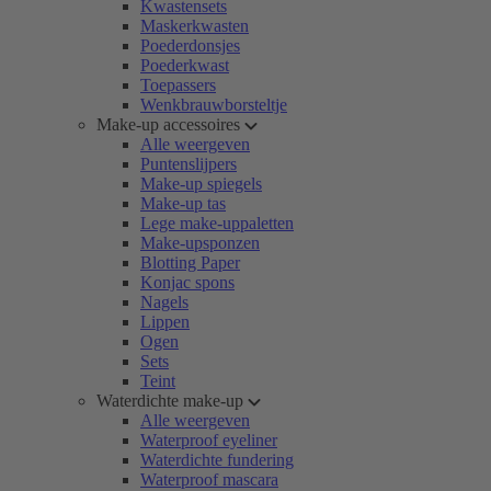
Kwastensets
Maskerkwasten
Poederdonsjes
Poederkwast
Toepassers
Wenkbrauwborsteltje
Make-up accessoires
Alle weergeven
Puntenslijpers
Make-up spiegels
Make-up tas
Lege make-uppaletten
Make-upsponzen
Blotting Paper
Konjac spons
Nagels
Lippen
Ogen
Sets
Teint
Waterdichte make-up
Alle weergeven
Waterproof eyeliner
Waterdichte fundering
Waterproof mascara