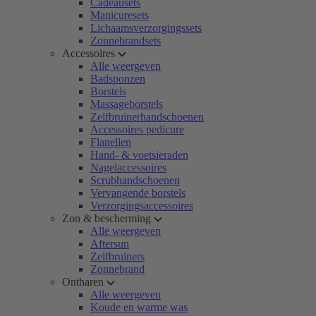
Cadeausets
Manicuresets
Lichaamsverzorgingssets
Zonnebrandsets
Accessoires
Alle weergeven
Badsponzen
Borstels
Massageborstels
Zelfbruinerhandschoenen
Accessoires pedicure
Flanellen
Hand- & voetsieraden
Nagelaccessoires
Scrubhandschoenen
Vervangende borstels
Verzorgingsaccessoires
Zon & bescherming
Alle weergeven
Aftersun
Zelfbruiners
Zonnebrand
Ontharen
Alle weergeven
Koude en warme was