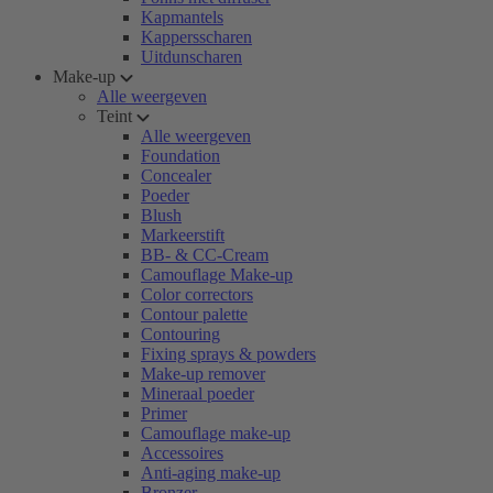
Kapmantels
Kappersscharen
Uitdunscharen
Make-up
Alle weergeven
Teint
Alle weergeven
Foundation
Concealer
Poeder
Blush
Markeerstift
BB- & CC-Cream
Camouflage Make-up
Color correctors
Contour palette
Contouring
Fixing sprays & powders
Make-up remover
Mineraal poeder
Primer
Camouflage make-up
Accessoires
Anti-aging make-up
Bronzer