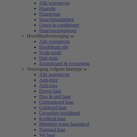
Alle weergeven
Haarolie
Haarserum
Spraybehandeling
Leave-in conditioner
Haarverzorgingsset
Hoofdhuidverzorging
Alle weergeven
Hoofdhuid olie
Scalp scrub
Hair tonic
Zonnebrand & verzorging
Verzorging volgens haartype
Alle weergeven
Anti-frizz
Anti-roos
Droog haar
Dun & steil haar
Geblondeerd haar
Gekleurd haar
Gevoelige hoofdhuid
Krullend haar
Middelen tegen haaruitval
Normaal haar
Vet haar