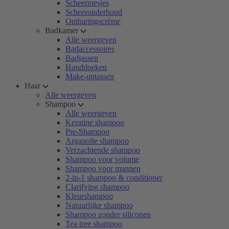
Scheermesjes
Scheeronderhoud
Ontharingscrème
Badkamer
Alle weergeven
Badaccessoires
Badjassen
Handdoeken
Make-uptassen
Haar
Alle weergeven
Shampoo
Alle weergeven
Keratine shampoo
Pre-Shampoo
Arganolie shampoo
Verzachtende shampoo
Shampoo voor volume
Shampoo voor mannen
2-in-1 shampoo & conditioner
Clarifying shampoo
Kleurshampoo
Natuurlijke shampoo
Shampoo zonder siliconen
Tea tree shampoo