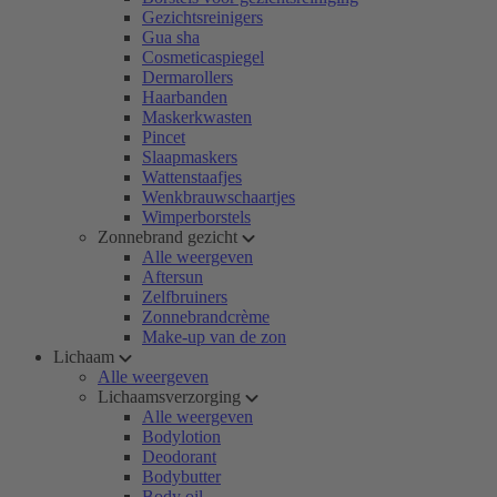
Gezichtsreinigers
Gua sha
Cosmeticaspiegel
Dermarollers
Haarbanden
Maskerkwasten
Pincet
Slaapmaskers
Wattenstaafjes
Wenkbrauwschaartjes
Wimperborstels
Zonnebrand gezicht
Alle weergeven
Aftersun
Zelfbruiners
Zonnebrandcrème
Make-up van de zon
Lichaam
Alle weergeven
Lichaamsverzorging
Alle weergeven
Bodylotion
Deodorant
Bodybutter
Body oil