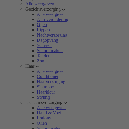
Alle weergeven
Gezichtsverzorging
Alle weergeven
Anti-veroudering
Ogen
Lippen
Nachtverzorging
Dagopvang
Scheren
Schoonmaken
Tanden
Zon
Haar
Alle weergeven
Conditioner
Haarverzorging
Shampoo
Haarkleur
Styling
Lichaamsverzorging
Alle weergeven
Hand & Voet
Lotions
Oliën
Schoonmaken