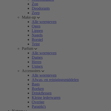
Zon
Deodorants
Zeep
Make-up
Alle weergeven
Ogen
Lippen
Nagels
Borstel
Teint
Parfum
Alle weergeven
Dames
Heren
Unisex
Accessoires
Alle weergeven
Afwas- en reinigingsmiddelen
Bags
Boeken
Drinkflessen
Kleine lederwaren
Overige
Paraplu's
Natuur