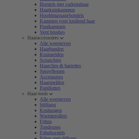
Borstels met varkenshaar
Haarknipkammen
Hoofdmassageborstels
Kammen voor krullend haar
Puntkammen
Vent brushes
Haaraccessoires
Alle weergeven
Haarbanden
Krulspelden
Scrunchies
Haarclips & barrettes
Sprayflessen
Accessoires
Haarspelden
Papillotten
Haar-tools
Alle weergeven
Stijltang
Krultangen
Warmterollers
Föhns
Tondeuses
Föhnborstels
Föhns met diffuser