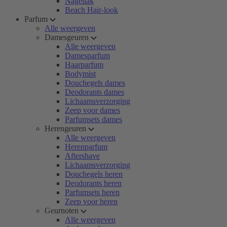
Nagellak
Beach Hair-look
Parfum
Alle weergeven
Damesgeuren
Alle weergeven
Damesparfum
Haarparfum
Bodymist
Douchegels dames
Deodorants dames
Lichaamsverzorging
Zeep voor dames
Parfumsets dames
Herengeuren
Alle weergeven
Herenparfum
Aftershave
Lichaamsverzorging
Douchegels heren
Deodorants heren
Parfumsets heren
Zeep voor heren
Geurnoten
Alle weergeven