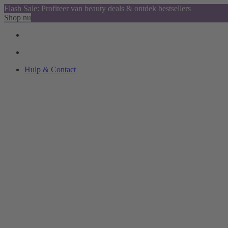
Flash Sale: Profiteer van beauty deals & ontdek bestsellers
Shop nu
Hulp & Contact