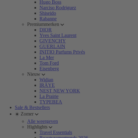
Hugo Boss
Narciso Rodriguez
Shiseido
Rabanne
Premiummerken
DIOR
Yves Saint Laurent
GIVENCHY
GUERLAIN
INITIO Parfums Privés
La Mer
Tom Ford
Eisenberg
Nieuw
Widian
IRÄYE
NEST NEW YORK
La Prairie
TYPEBEA
Sale & Bestsellers
☀️ Zomer
Alle weergeven
Highlights
Travel Essentials
Beautyzomertrends 2026