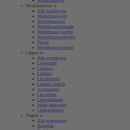
Wenkbrauwen
Wenkbrauwen
Alle weergeven
Wenkbrauwverf
Wenkbrauwgel
Wenkbrauwpomade
Wenkbrauw poeder
Wenkbrauwpotloden
Pincet
Wenkbrauwscharen
Lippen
Alle weergeven
Lippenstift
Lipgloss
Lipliner
Lip plumper
Liquid Lipstick
Accessoires
Lip primer
Lippenbalsem
Matte lippenstift
Lippenstiftsets
Nagels
Alle weergeven
Nagellak