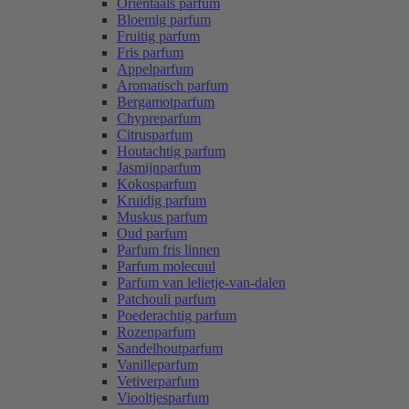
Oriëntaals parfum
Bloemig parfum
Fruitig parfum
Fris parfum
Appelparfum
Aromatisch parfum
Bergamotparfum
Chypreparfum
Citrusparfum
Houtachtig parfum
Jasmijnparfum
Kokosparfum
Kruidig parfum
Muskus parfum
Oud parfum
Parfum fris linnen
Parfum molecuul
Parfum van lelietje-van-dalen
Patchouli parfum
Poederachtig parfum
Rozenparfum
Sandelhoutparfum
Vanilleparfum
Vetiverparfum
Viooltjesparfum