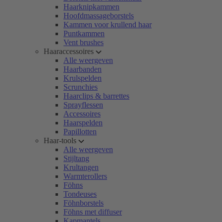
Haarknipkammen
Hoofdmassageborstels
Kammen voor krullend haar
Puntkammen
Vent brushes
Haaraccessoires
Alle weergeven
Haarbanden
Krulspelden
Scrunchies
Haarclips & barrettes
Sprayflessen
Accessoires
Haarspelden
Papillotten
Haar-tools
Alle weergeven
Stijltang
Krultangen
Warmterollers
Föhns
Tondeuses
Föhnborstels
Föhns met diffuser
Kapmantels