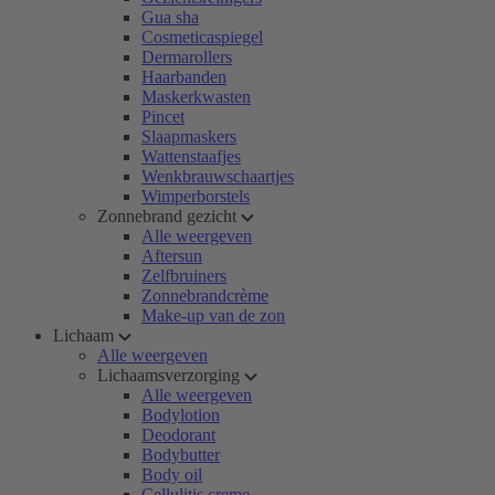
Gua sha
Cosmeticaspiegel
Dermarollers
Haarbanden
Maskerkwasten
Pincet
Slaapmaskers
Wattenstaafjes
Wenkbrauwschaartjes
Wimperborstels
Zonnebrand gezicht
Alle weergeven
Aftersun
Zelfbruiners
Zonnebrandcrème
Make-up van de zon
Lichaam
Alle weergeven
Lichaamsverzorging
Alle weergeven
Bodylotion
Deodorant
Bodybutter
Body oil
Cellulitis creme