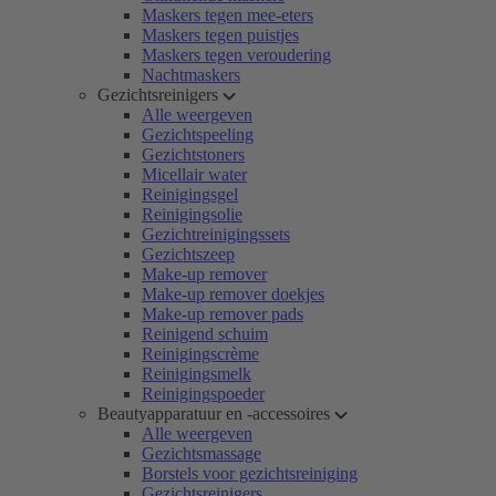
Maskers tegen mee-eters
Maskers tegen puistjes
Maskers tegen veroudering
Nachtmaskers
Gezichtsreinigers
Alle weergeven
Gezichtspeeling
Gezichtstoners
Micellair water
Reinigingsgel
Reinigingsolie
Gezichtreinigingssets
Gezichtszeep
Make-up remover
Make-up remover doekjes
Make-up remover pads
Reinigend schuim
Reinigingscrème
Reinigingsmelk
Reinigingspoeder
Beautyapparatuur en -accessoires
Alle weergeven
Gezichtsmassage
Borstels voor gezichtsreiniging
Gezichtsreinigers