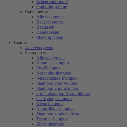
Scheeronderhoud
Ontharingscrème
Badkamer
Alle weergeven
Badaccessoires
Badjassen
Handdoeken
Make-uptassen
Haar
Alle weergeven
Shampoo
Alle weergeven
Keratine shampoo
Pre-Shampoo
Arganolie shampoo
Verzachtende shampoo
Shampoo voor volume
Shampoo voor mannen
2-in-1 shampoo & conditioner
Clarifying shampoo
Kleurshampoo
Natuurlijke shampoo
Shampoo zonder siliconen
Tea tree shampoo
Zilver shampoo