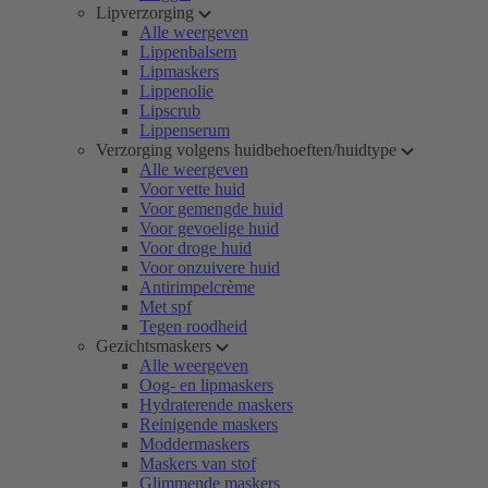
Lipverzorging
Alle weergeven
Lippenbalsem
Lipmaskers
Lippenolie
Lipscrub
Lippenserum
Verzorging volgens huidbehoeften/huidtype
Alle weergeven
Voor vette huid
Voor gemengde huid
Voor gevoelige huid
Voor droge huid
Voor onzuivere huid
Antirimpelcrème
Met spf
Tegen roodheid
Gezichtsmaskers
Alle weergeven
Oog- en lipmaskers
Hydraterende maskers
Reinigende maskers
Moddermaskers
Maskers van stof
Glimmende maskers