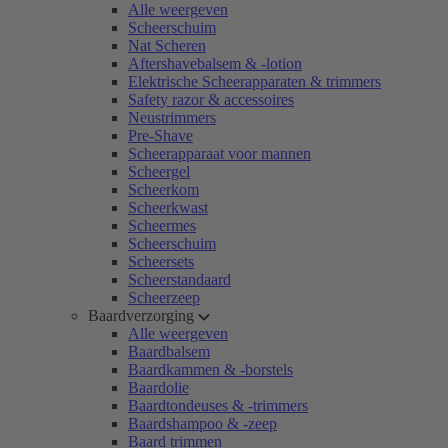
Alle weergeven
Scheerschuim
Nat Scheren
Aftershavebalsem & -lotion
Elektrische Scheerapparaten & trimmers
Safety razor & accessoires
Neustrimmers
Pre-Shave
Scheerapparaat voor mannen
Scheergel
Scheerkom
Scheerkwast
Scheermes
Scheerschuim
Scheersets
Scheerstandaard
Scheerzeep
Baardverzorging
Alle weergeven
Baardbalsem
Baardkammen & -borstels
Baardolie
Baardtondeuses & -trimmers
Baardshampoo & -zeep
Baard trimmen