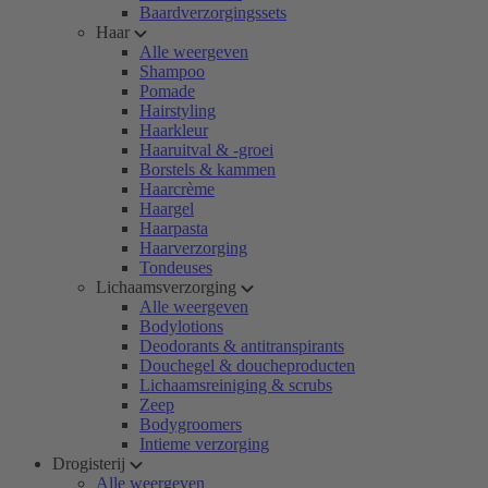
Baardverzorgingssets
Haar
Alle weergeven
Shampoo
Pomade
Hairstyling
Haarkleur
Haaruitval & -groei
Borstels & kammen
Haarcrème
Haargel
Haarpasta
Haarverzorging
Tondeuses
Lichaamsverzorging
Alle weergeven
Bodylotions
Deodorants & antitranspirants
Douchegel & doucheproducten
Lichaamsreiniging & scrubs
Zeep
Bodygroomers
Intieme verzorging
Drogisterij
Alle weergeven