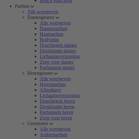
Beach Hair-look
Parfum
Alle weergeven
Damesgeuren
Alle weergeven
Damesparfum
Haarparfum
Bodymist
Douchegels dames
Deodorants dames
Lichaamsverzorging
Zeep voor dames
Parfumsets dames
Herengeuren
Alle weergeven
Herenparfum
Aftershave
Lichaamsverzorging
Douchegels heren
Deodorants heren
Parfumsets heren
Zeep voor heren
Geurnoten
Alle weergeven
Amberparfum