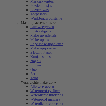
Maskerkwasten
Poederdonsjes
Poederkwast
Toepassers
Wenkbrauwborsteltje
Make-up accessoires
Alle weergeven
Puntenslijpers
Make-up spiegels
Make-up tas
Lege make-uppaletten
Make-upsponzen
Blotting Paper
Konjac spons
Nagels
Lippen
Ogen
Sets
Teint
Waterdichte make-up
Alle weergeven
Waterproof eyeliner
Waterdichte fundering
Waterproof mascara
Waterdichte concealer