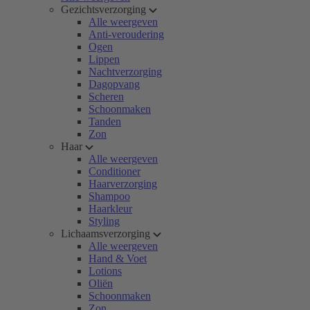
Gezichtsverzorging
Alle weergeven
Anti-veroudering
Ogen
Lippen
Nachtverzorging
Dagopvang
Scheren
Schoonmaken
Tanden
Zon
Haar
Alle weergeven
Conditioner
Haarverzorging
Shampoo
Haarkleur
Styling
Lichaamsverzorging
Alle weergeven
Hand & Voet
Lotions
Oliën
Schoonmaken
Zon