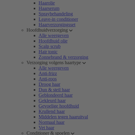
Haarolie
Haarserum
Spraybehandeling
Leave-in conditioner
Haarverzorgingsset
Hoofdhuidverzorging
Alle weergeven
Hoofdhuid olie
Scalp scrub
Hair tonic
Zonnebrand & verzorging
Verzorging volgens haartype
Alle weergeven
Anti-frizz
Anti-roos
Droog haar
Dun & steil haar
Geblondeerd haar
Gekleurd haar
Gevoelige hoofdhuid
Krullend haar
Middelen tegen haaruitval
Normaal haar
Vet haar
Conditioner & spoelen