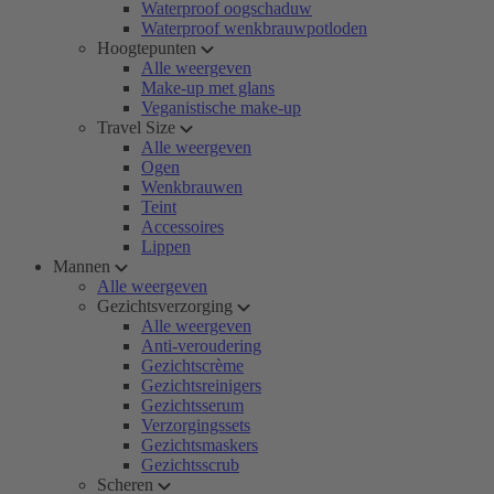
Waterproof oogschaduw
Waterproof wenkbrauwpotloden
Hoogtepunten
Alle weergeven
Make-up met glans
Veganistische make-up
Travel Size
Alle weergeven
Ogen
Wenkbrauwen
Teint
Accessoires
Lippen
Mannen
Alle weergeven
Gezichtsverzorging
Alle weergeven
Anti-veroudering
Gezichtscrème
Gezichtsreinigers
Gezichtsserum
Verzorgingssets
Gezichtsmaskers
Gezichtsscrub
Scheren