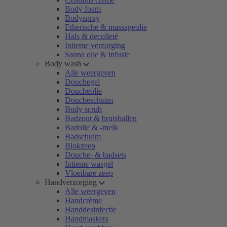
Body foam
Bodyspray
Etherische & massageolie
Hals & decolleté
Intieme verzorging
Sauna olie & infusie
Body wash
Alle weergeven
Douchegel
Doucheolie
Doucheschuim
Body scrub
Badzout & bruisballen
Badolie & -melk
Badschuim
Blokzeep
Douche- & badsets
Intieme wasgel
Vloeibare zeep
Handverzorging
Alle weergeven
Handcrème
Handdesinfectie
Handmaskers