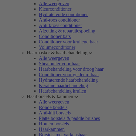
Alle weergeven
Kleurconditioner
Hydraterende conditioner
Anti-roos conditioner
Anti-kroes conditioner
Afzetting & reparatiespoeling
Conditioner bars
Conditioner voor krullend haar
Volumeconditioner
Haarmasker & haarbehandeling
Alle weergeven
Shea butter voor haar
Haarbehandeling voor droog haar
Conditioner voor gekleurd haar
Hydraterende haarbehandeling
Keratine haarbehandeling
Haarbehandeling krullen
Haarborstels & kammen
Alle weergeven
Ronde borstels
Anti-klit borstels
Platte borstels & paddle brushes
Houten borstels
Haarkammen
Borstels met varkenshaar