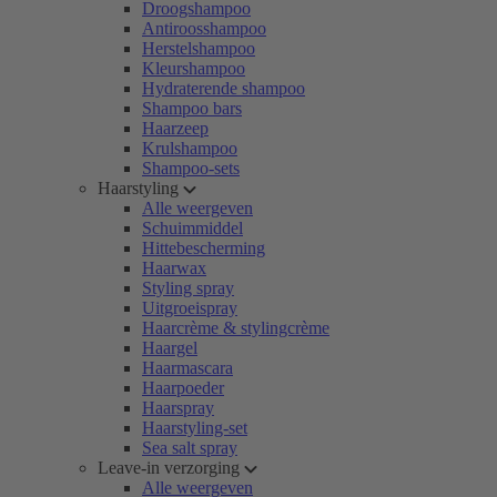
Droogshampoo
Antiroosshampoo
Herstelshampoo
Kleurshampoo
Hydraterende shampoo
Shampoo bars
Haarzeep
Krulshampoo
Shampoo-sets
Haarstyling
Alle weergeven
Schuimmiddel
Hittebescherming
Haarwax
Styling spray
Uitgroeispray
Haarcrème & stylingcrème
Haargel
Haarmascara
Haarpoeder
Haarspray
Haarstyling-set
Sea salt spray
Leave-in verzorging
Alle weergeven