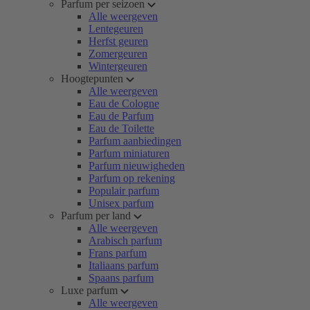
Parfum per seizoen
Alle weergeven
Lentegeuren
Herfst geuren
Zomergeuren
Wintergeuren
Hoogtepunten
Alle weergeven
Eau de Cologne
Eau de Parfum
Eau de Toilette
Parfum aanbiedingen
Parfum miniaturen
Parfum nieuwigheden
Parfum op rekening
Populair parfum
Unisex parfum
Parfum per land
Alle weergeven
Arabisch parfum
Frans parfum
Italiaans parfum
Spaans parfum
Luxe parfum
Alle weergeven