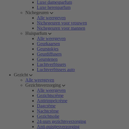
Luxe damesparfum
Luxe herenparfum
Nichegeuren
Alle weergeven
Nichegeuren voor vrouwen
Nichegeuren voor mannen
Huisparfum
Alle weergeven
Geurkaarsen
Geurstokjes
Geurdiffusers
Geurstenen
Luchtverfrissers
Luchtverfrissers auto
Gezicht
Alle weergeven
Gezichtsverzorging
Alle weergeven
Gezichtscrème
Antirimpelcrème
Dagcrème
Nachtcrème
Gezichtsolie
24-uurs gezichtsverzorging
Anti-puistjesverzorging