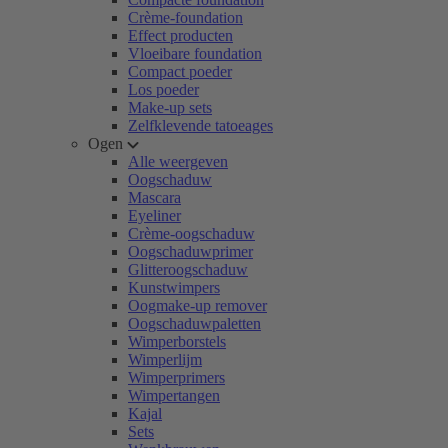
Crème-foundation
Effect producten
Vloeibare foundation
Compact poeder
Los poeder
Make-up sets
Zelfklevende tatoeages
Ogen
Alle weergeven
Oogschaduw
Mascara
Eyeliner
Crème-oogschaduw
Oogschaduwprimer
Glitteroogschaduw
Kunstwimpers
Oogmake-up remover
Oogschaduwpaletten
Wimperborstels
Wimperlijm
Wimperprimers
Wimpertangen
Kajal
Sets