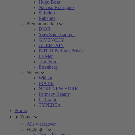
Hugo Boss
Narciso Rodriguez
Shiseido
Rabanne
Premiummerken
DIOR
Yves Saint Laurent
GIVENCHY
GUERLAIN
INITIO Parfums Privés
La Mer
Tom Ford
Eisenberg
Nieuw
Widian
IRÄYE
NEST NEW YORK
Farmacy Beauty
La Prairie
TYPEBEA
Promo
☀️ Zomer
Alle weergeven
Highlights
Travel Essentials