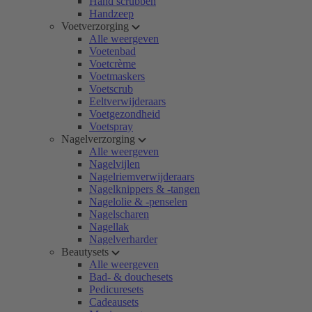
Hand scrubben
Handzeep
Voetverzorging
Alle weergeven
Voetenbad
Voetcrème
Voetmaskers
Voetscrub
Eeltverwijderaars
Voetgezondheid
Voetspray
Nagelverzorging
Alle weergeven
Nagelvijlen
Nagelriemverwijderaars
Nagelknippers & -tangen
Nagelolie & -penselen
Nagelscharen
Nagellak
Nagelverharder
Beautysets
Alle weergeven
Bad- & douchesets
Pedicuresets
Cadeausets