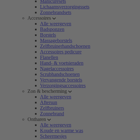
Manicuresets
Lichaamsverzorgingssets
Zonnebrandsets
Accessoires
Alle weergeven
Badsponzen
Borstels
Massageborstels
Zelfbruinerhandschoenen
Accessoires pedicure
Flanellen
Hand- & voetsieraden
Nagelaccessoires
Scrubhandschoenen
Vervangende borstels
Verzorgingsaccessoires
Zon & bescherming
Alle weergeven
Aftersun
Zelfbruiners
Zonnebrand
Ontharen
Alle weergeven
Koude en warme was
Scheermesjes