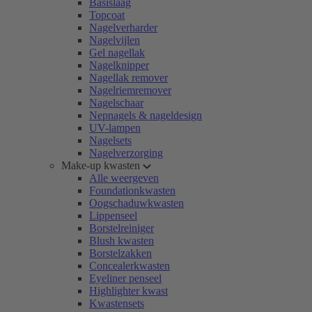
Basislaag
Topcoat
Nagelverharder
Nagelvijlen
Gel nagellak
Nagelknipper
Nagellak remover
Nagelriemremover
Nagelschaar
Nepnagels & nageldesign
UV-lampen
Nagelsets
Nagelverzorging
Make-up kwasten
Alle weergeven
Foundationkwasten
Oogschaduwkwasten
Lippenseel
Borstelreiniger
Blush kwasten
Borstelzakken
Concealerkwasten
Eyeliner penseel
Highlighter kwast
Kwastensets