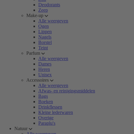
Deodorants
Zeep
Make-up
Alle weergeven
Ogen
Lippen
Nagels
Borstel
Teint
Parfum
Alle weergeven
Dames
Heren
Unisex
Accessoires
Alle weergeven
Afwas- en reinigingsmiddelen
Bags
Boeken
Drinkflessen
Kleine lederwaren
Overige
Paraplu's
Natuur
Alle weergeven