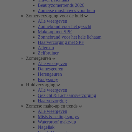
Beautyzomertrends 2026
Zomerse must-haves voor hem
Zomerverzorging voor de huid
Alle weergeven
Zonnebrand voor het gezicht
Make-up met SPF
Zonnebrand voor het hele lichaam
Haarverzorging met SPF
Aftersun
Zelfbruiner
Zomergeuren
Alle weergeven
Damesgeuren
Herengeuren
Bodyspray
Huidverzorging
Alle weergeven
Gezicht & Lichaamsverzorging
Haarverzorging
Zomerse make-up en trends
Alle weergeven
Mists & setting sprays
Waterproof make-up
Nagellak