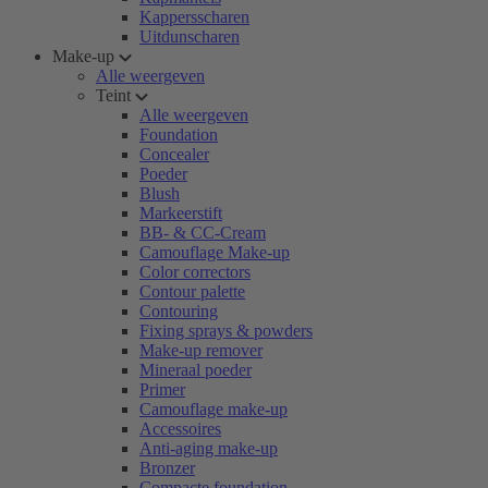
Kappersscharen
Uitdunscharen
Make-up
Alle weergeven
Teint
Alle weergeven
Foundation
Concealer
Poeder
Blush
Markeerstift
BB- & CC-Cream
Camouflage Make-up
Color correctors
Contour palette
Contouring
Fixing sprays & powders
Make-up remover
Mineraal poeder
Primer
Camouflage make-up
Accessoires
Anti-aging make-up
Bronzer
Compacte foundation