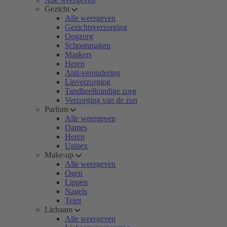
Gezicht
Alle weergeven
Gezichtsverzorging
Oogzorg
Schoonmaken
Maskers
Heren
Anti-veroudering
Lipverzorging
Tandheelkundige zorg
Verzorging van de zon
Parfum
Alle weergeven
Dames
Heren
Unisex
Make-up
Alle weergeven
Ogen
Lippen
Nagels
Teint
Lichaam
Alle weergeven