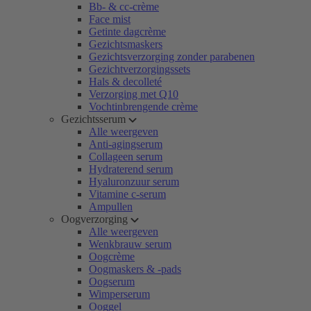
Bb- & cc-crème
Face mist
Getinte dagcrème
Gezichtsmaskers
Gezichtsverzorging zonder parabenen
Gezichtverzorgingssets
Hals & decolleté
Verzorging met Q10
Vochtinbrengende crème
Gezichtsserum
Alle weergeven
Anti-agingserum
Collageen serum
Hydraterend serum
Hyaluronzuur serum
Vitamine c-serum
Ampullen
Oogverzorging
Alle weergeven
Wenkbrauw serum
Oogcrème
Oogmaskers & -pads
Oogserum
Wimperserum
Ooggel