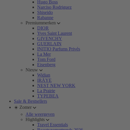
Hugo Boss
Narciso Rodriguez
Shiseido
Rabanne
Premiummerken
DIOR
Yves Saint Laurent
GIVENCHY
GUERLAIN
INITIO Parfums Privés
La Mer
Tom Ford
Eisenberg
Nieuw
Widian
IRÄYE
NEST NEW YORK
La Prairie
TYPEBEA
Sale & Bestsellers
☀️ Zomer
Alle weergeven
Highlights
Travel Essentials
Beautyzomertrends 2026