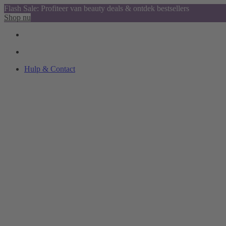
Flash Sale: Profiteer van beauty deals & ontdek bestsellers
Shop nu
Hulp & Contact