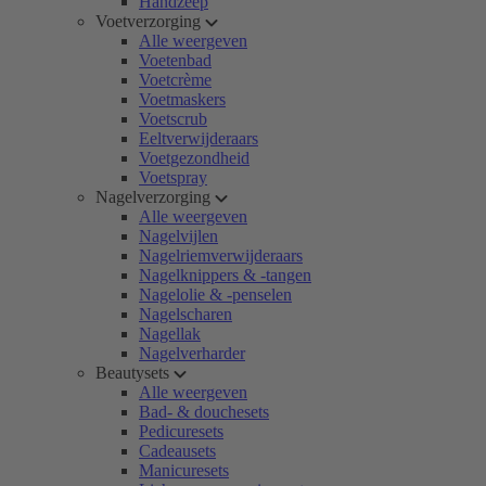
Handzeep
Voetverzorging
Alle weergeven
Voetenbad
Voetcrème
Voetmaskers
Voetscrub
Eeltverwijderaars
Voetgezondheid
Voetspray
Nagelverzorging
Alle weergeven
Nagelvijlen
Nagelriemverwijderaars
Nagelknippers & -tangen
Nagelolie & -penselen
Nagelscharen
Nagellak
Nagelverharder
Beautysets
Alle weergeven
Bad- & douchesets
Pedicuresets
Cadeausets
Manicuresets