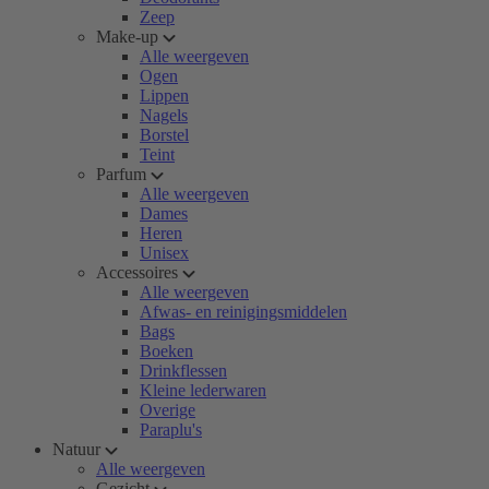
Zeep
Make-up
Alle weergeven
Ogen
Lippen
Nagels
Borstel
Teint
Parfum
Alle weergeven
Dames
Heren
Unisex
Accessoires
Alle weergeven
Afwas- en reinigingsmiddelen
Bags
Boeken
Drinkflessen
Kleine lederwaren
Overige
Paraplu's
Natuur
Alle weergeven
Gezicht