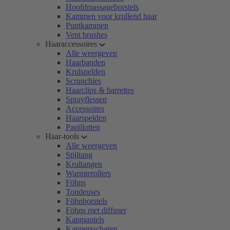
Hoofdmassageborstels
Kammen voor krullend haar
Puntkammen
Vent brushes
Haaraccessoires
Alle weergeven
Haarbanden
Krulspelden
Scrunchies
Haarclips & barrettes
Sprayflessen
Accessoires
Haarspelden
Papillotten
Haar-tools
Alle weergeven
Stijltang
Krultangen
Warmterollers
Föhns
Tondeuses
Föhnborstels
Föhns met diffuser
Kapmantels
Kappersscharen