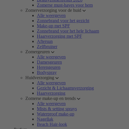
Zomerse must-haves voor hem
Zomerverzorging voor de huid
Alle weergeven
Zonnebrand voor het gezicht
Make-up met SPF
Zonnebrand voor het hele lichaam
Haarverzorging met SPF
Aftersun
Zelfbruiner
Zomergeuren
Alle weergeven
Damesgeuren
Herengeuren
Bodyspray
Huidverzorging
Alle weergeven
Gezicht & Lichaamsverzorging
Haarverzorging
Zomerse make-up en trends
Alle weergeven
Mists & setting sprays
Waterproof make-up
Nagellak
Beach Hair-look