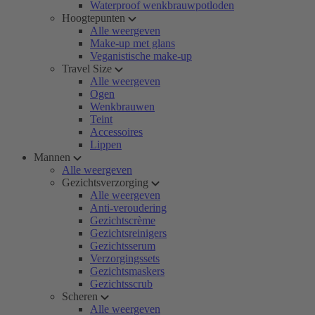
Waterproof wenkbrauwpotloden
Hoogtepunten
Alle weergeven
Make-up met glans
Veganistische make-up
Travel Size
Alle weergeven
Ogen
Wenkbrauwen
Teint
Accessoires
Lippen
Mannen
Alle weergeven
Gezichtsverzorging
Alle weergeven
Anti-veroudering
Gezichtscrème
Gezichtsreinigers
Gezichtsserum
Verzorgingssets
Gezichtsmaskers
Gezichtsscrub
Scheren
Alle weergeven