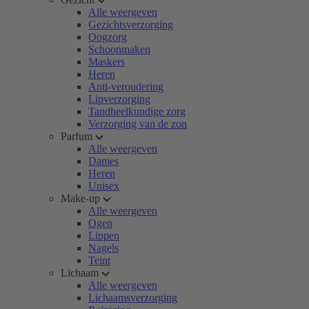
Alle weergeven
Gezichtsverzorging
Oogzorg
Schoonmaken
Maskers
Heren
Anti-veroudering
Lipverzorging
Tandheelkundige zorg
Verzorging van de zon
Parfum
Alle weergeven
Dames
Heren
Unisex
Make-up
Alle weergeven
Ogen
Lippen
Nagels
Teint
Lichaam
Alle weergeven
Lichaamsverzorging