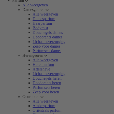
Parfum
Alle weergeven
Damesgeuren
Alle weergeven
Damesparfum
Haarparfum
Bodymist
Douchegels dames
Deodorants dames
Lichaamsverzorging
Zeep voor dames
Parfumsets dames
Herengeuren
Alle weergeven
Herenparfum
Aftershave
Lichaamsverzorging
Douchegels heren
Deodorants heren
Parfumsets heren
Zeep voor heren
Geurnoten
Alle weergeven
Amberparfum
Oriëntaals parfum