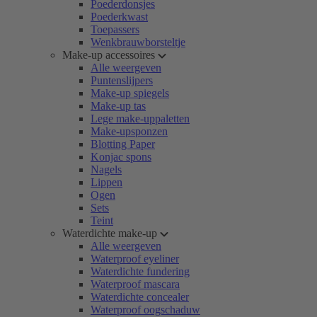
Poederdonsjes
Poederkwast
Toepassers
Wenkbrauwborsteltje
Make-up accessoires
Alle weergeven
Puntenslijpers
Make-up spiegels
Make-up tas
Lege make-uppaletten
Make-upsponzen
Blotting Paper
Konjac spons
Nagels
Lippen
Ogen
Sets
Teint
Waterdichte make-up
Alle weergeven
Waterproof eyeliner
Waterdichte fundering
Waterproof mascara
Waterdichte concealer
Waterproof oogschaduw