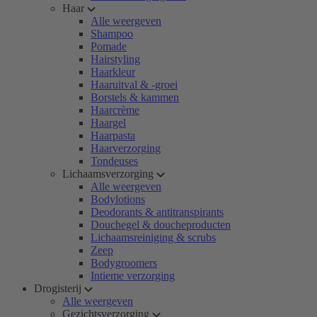
Haar
Alle weergeven
Shampoo
Pomade
Hairstyling
Haarkleur
Haaruitval & -groei
Borstels & kammen
Haarcrème
Haargel
Haarpasta
Haarverzorging
Tondeuses
Lichaamsverzorging
Alle weergeven
Bodylotions
Deodorants & antitranspirants
Douchegel & doucheproducten
Lichaamsreiniging & scrubs
Zeep
Bodygroomers
Intieme verzorging
Drogisterij
Alle weergeven
Gezichtsverzorging