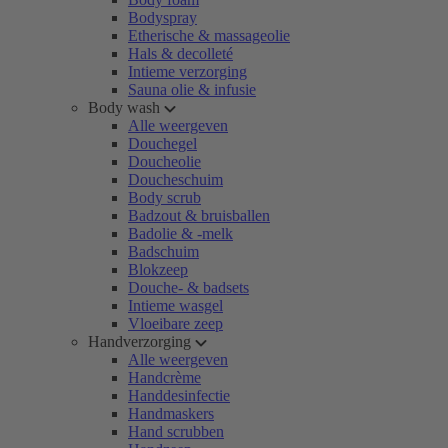
Bodyspray
Etherische & massageolie
Hals & decolleté
Intieme verzorging
Sauna olie & infusie
Body wash
Alle weergeven
Douchegel
Doucheolie
Doucheschuim
Body scrub
Badzout & bruisballen
Badolie & -melk
Badschuim
Blokzeep
Douche- & badsets
Intieme wasgel
Vloeibare zeep
Handverzorging
Alle weergeven
Handcrème
Handdesinfectie
Handmaskers
Hand scrubben