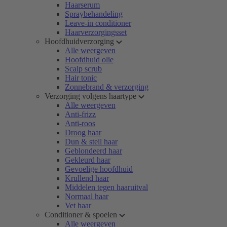
Haarserum
Spraybehandeling
Leave-in conditioner
Haarverzorgingsset
Hoofdhuidverzorging
Alle weergeven
Hoofdhuid olie
Scalp scrub
Hair tonic
Zonnebrand & verzorging
Verzorging volgens haartype
Alle weergeven
Anti-frizz
Anti-roos
Droog haar
Dun & steil haar
Geblondeerd haar
Gekleurd haar
Gevoelige hoofdhuid
Krullend haar
Middelen tegen haaruitval
Normaal haar
Vet haar
Conditioner & spoelen
Alle weergeven