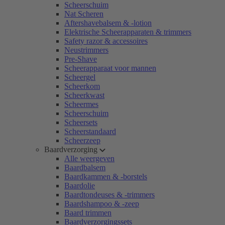
Scheerschuim
Nat Scheren
Aftershavebalsem & -lotion
Elektrische Scheerapparaten & trimmers
Safety razor & accessoires
Neustrimmers
Pre-Shave
Scheerapparaat voor mannen
Scheergel
Scheerkom
Scheerkwast
Scheermes
Scheerschuim
Scheersets
Scheerstandaard
Scheerzeep
Baardverzorging
Alle weergeven
Baardbalsem
Baardkammen & -borstels
Baardolie
Baardtondeuses & -trimmers
Baardshampoo & -zeep
Baard trimmen
Baardverzorgingssets