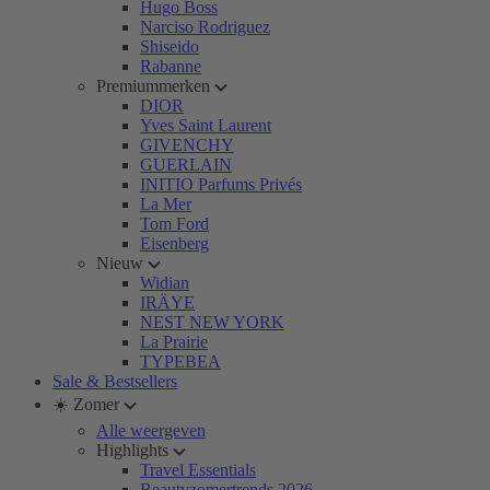
Hugo Boss
Narciso Rodriguez
Shiseido
Rabanne
Premiummerken
DIOR
Yves Saint Laurent
GIVENCHY
GUERLAIN
INITIO Parfums Privés
La Mer
Tom Ford
Eisenberg
Nieuw
Widian
IRÄYE
NEST NEW YORK
La Prairie
TYPEBEA
Sale & Bestsellers
☀️ Zomer
Alle weergeven
Highlights
Travel Essentials
Beautyzomertrends 2026