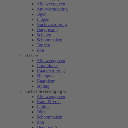
Alle weergeven
Anti-veroudering
Ogen
Lippen
Nachtverzorging
Dagopvang
Scheren
Schoonmaken
Tanden
Zon
Haar
Alle weergeven
Conditioner
Haarverzorging
Shampoo
Haarkleur
Styling
Lichaamsverzorging
Alle weergeven
Hand & Voet
Lotions
Oliën
Schoonmaken
Zon
Deodorants