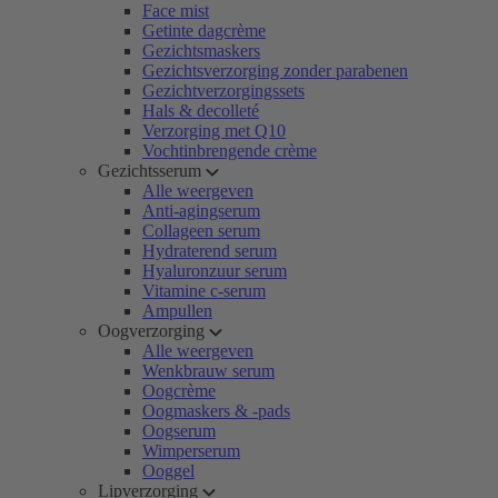
Face mist
Getinte dagcrème
Gezichtsmaskers
Gezichtsverzorging zonder parabenen
Gezichtverzorgingssets
Hals & decolleté
Verzorging met Q10
Vochtinbrengende crème
Gezichtsserum
Alle weergeven
Anti-agingserum
Collageen serum
Hydraterend serum
Hyaluronzuur serum
Vitamine c-serum
Ampullen
Oogverzorging
Alle weergeven
Wenkbrauw serum
Oogcrème
Oogmaskers & -pads
Oogserum
Wimperserum
Ooggel
Lipverzorging