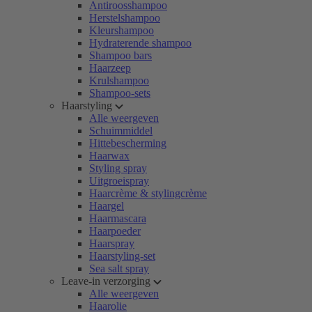
Antiroosshampoo
Herstelshampoo
Kleurshampoo
Hydraterende shampoo
Shampoo bars
Haarzeep
Krulshampoo
Shampoo-sets
Haarstyling
Alle weergeven
Schuimmiddel
Hittebescherming
Haarwax
Styling spray
Uitgroeispray
Haarcrème & stylingcrème
Haargel
Haarmascara
Haarpoeder
Haarspray
Haarstyling-set
Sea salt spray
Leave-in verzorging
Alle weergeven
Haarolie