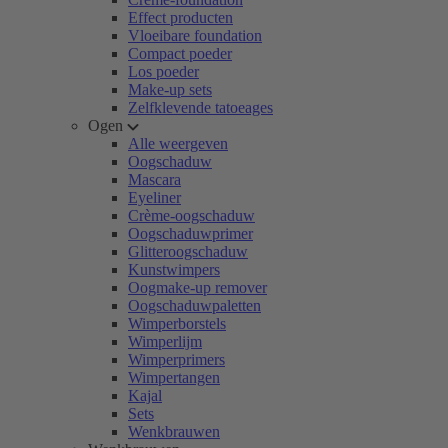
Effect producten
Vloeibare foundation
Compact poeder
Los poeder
Make-up sets
Zelfklevende tatoeages
Ogen
Alle weergeven
Oogschaduw
Mascara
Eyeliner
Crème-oogschaduw
Oogschaduwprimer
Glitteroogschaduw
Kunstwimpers
Oogmake-up remover
Oogschaduwpaletten
Wimperborstels
Wimperlijm
Wimperprimers
Wimpertangen
Kajal
Sets
Wenkbrauwen