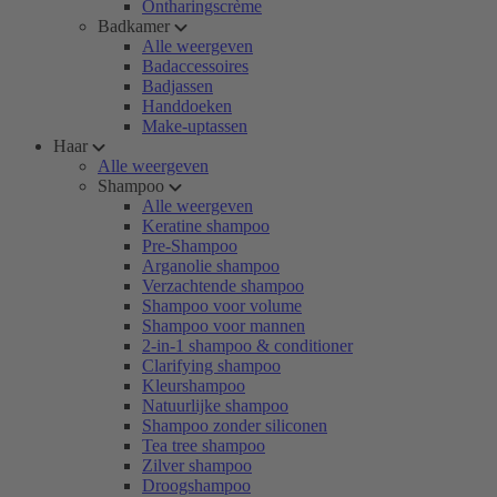
Ontharingscrème
Badkamer
Alle weergeven
Badaccessoires
Badjassen
Handdoeken
Make-uptassen
Haar
Alle weergeven
Shampoo
Alle weergeven
Keratine shampoo
Pre-Shampoo
Arganolie shampoo
Verzachtende shampoo
Shampoo voor volume
Shampoo voor mannen
2-in-1 shampoo & conditioner
Clarifying shampoo
Kleurshampoo
Natuurlijke shampoo
Shampoo zonder siliconen
Tea tree shampoo
Zilver shampoo
Droogshampoo