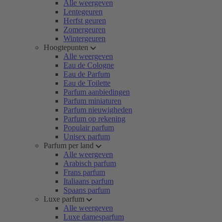
Alle weergeven
Lentegeuren
Herfst geuren
Zomergeuren
Wintergeuren
Hoogtepunten
Alle weergeven
Eau de Cologne
Eau de Parfum
Eau de Toilette
Parfum aanbiedingen
Parfum miniaturen
Parfum nieuwigheden
Parfum op rekening
Populair parfum
Unisex parfum
Parfum per land
Alle weergeven
Arabisch parfum
Frans parfum
Italiaans parfum
Spaans parfum
Luxe parfum
Alle weergeven
Luxe damesparfum