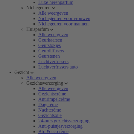
Luxe herenparfum
Nichegeuren
Alle weergeven
Nichegeuren voor vrouwen
Nichegeuren voor mannen
Huisparfum
Alle weergeven
Geurkaarsen
Geurstokjes
Geurdiffusers
Geurstenen
Luchtverfrissers
Luchtverfrissers auto
Gezicht
Alle weergeven
Gezichtsverzorging
Alle weergeven
Gezichtscrème
Antirimpelcrème
Dagcrème
Nachtcrème
Gezichtsolie
24-uurs gezichtsverzorging
Anti-puistjesverzorging
Bb- & cc-crème