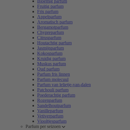
Bloemig parfum
Fruitig parfum
Fris parfum
Appelparfum
Aromatisch parfum
Bergamotparfum
Chypreparfum
Citrusparfum
Houtachtig parfum
Jasmijnparfum
Kokosparfum
Kruidig parfum
Muskus parfum
Oud parfum
Parfum fris linnen
Parfum molecuul
Parfum van lelietje-van-dalen
Patchouli parfum
Poederachtig parfum
Rozenparfum
Sandelhoutparfum
Vanilleparfum
Vetiverparfum
Viooltjesparfum
Parfum per seizoen