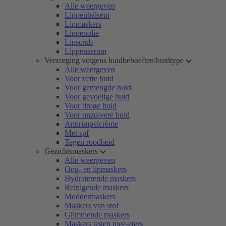
Alle weergeven
Lippenbalsem
Lipmaskers
Lippenolie
Lipscrub
Lippenserum
Verzorging volgens huidbehoeften/huidtype
Alle weergeven
Voor vette huid
Voor gemengde huid
Voor gevoelige huid
Voor droge huid
Voor onzuivere huid
Antirimpelcrème
Met spf
Tegen roodheid
Gezichtsmaskers
Alle weergeven
Oog- en lipmaskers
Hydraterende maskers
Reinigende maskers
Moddermaskers
Maskers van stof
Glimmende maskers
Maskers tegen mee-eters