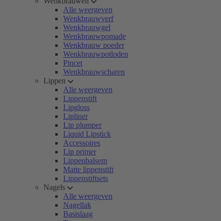
Wenkbrauwen
Alle weergeven
Wenkbrauwverf
Wenkbrauwgel
Wenkbrauwpomade
Wenkbrauw poeder
Wenkbrauwpotloden
Pincet
Wenkbrauwscharen
Lippen
Alle weergeven
Lippenstift
Lipgloss
Lipliner
Lip plumper
Liquid Lipstick
Accessoires
Lip primer
Lippenbalsem
Matte lippenstift
Lippenstiftsets
Nagels
Alle weergeven
Nagellak
Basislaag