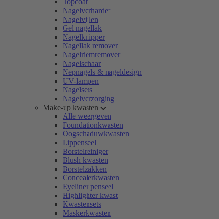
Topcoat
Nagelverharder
Nagelvijlen
Gel nagellak
Nagelknipper
Nagellak remover
Nagelriemremover
Nagelschaar
Nepnagels & nageldesign
UV-lampen
Nagelsets
Nagelverzorging
Make-up kwasten
Alle weergeven
Foundationkwasten
Oogschaduwkwasten
Lippenseel
Borstelreiniger
Blush kwasten
Borstelzakken
Concealerkwasten
Eyeliner penseel
Highlighter kwast
Kwastensets
Maskerkwasten