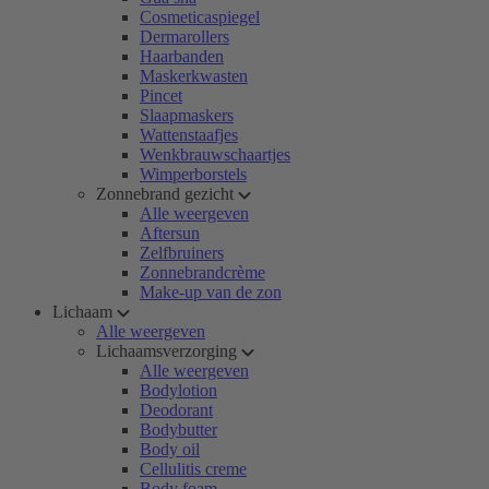
Cosmeticaspiegel
Dermarollers
Haarbanden
Maskerkwasten
Pincet
Slaapmaskers
Wattenstaafjes
Wenkbrauwschaartjes
Wimperborstels
Zonnebrand gezicht
Alle weergeven
Aftersun
Zelfbruiners
Zonnebrandcrème
Make-up van de zon
Lichaam
Alle weergeven
Lichaamsverzorging
Alle weergeven
Bodylotion
Deodorant
Bodybutter
Body oil
Cellulitis creme
Body foam