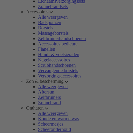
Lichaamsverzorgingssets
Zonnebrandsets
Accessoires
Alle weergeven
Badsponzen
Borstels
Massageborstels
Zelfbruinerhandschoenen
Accessoires pedicure
Flanellen
Hand- & voetsieraden
Nagelaccessoires
Scrubhandschoenen
Vervangende borstels
Verzorgingsaccessoires
Zon & bescherming
Alle weergeven
Aftersun
Zelfbruiners
Zonnebrand
Ontharen
Alle weergeven
Koude en warme was
Scheermesjes
Scheeronderhoud