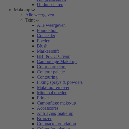
Uitdunscharen
Make-up
Alle weergeven
Teint
Alle weergeven
Foundation
Concealer
Poeder
Blush
Markeerstift
BB- & CC-Cream
Camouflage Make-up
Color correctors
Contour palette
Contouring
Fixing sprays & powders
Make-up remover
Mineraal poeder
Primer
Camouflage make-up
Accessoires
Anti-aging make-up
Bronzer
Compacte foundation
Crème-foundation