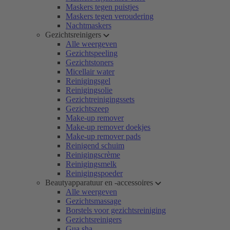
Maskers tegen puistjes
Maskers tegen veroudering
Nachtmaskers
Gezichtsreinigers
Alle weergeven
Gezichtspeeling
Gezichtstoners
Micellair water
Reinigingsgel
Reinigingsolie
Gezichtreinigingssets
Gezichtszeep
Make-up remover
Make-up remover doekjes
Make-up remover pads
Reinigend schuim
Reinigingscrème
Reinigingsmelk
Reinigingspoeder
Beautyapparatuur en -accessoires
Alle weergeven
Gezichtsmassage
Borstels voor gezichtsreiniging
Gezichtsreinigers
Gua sha