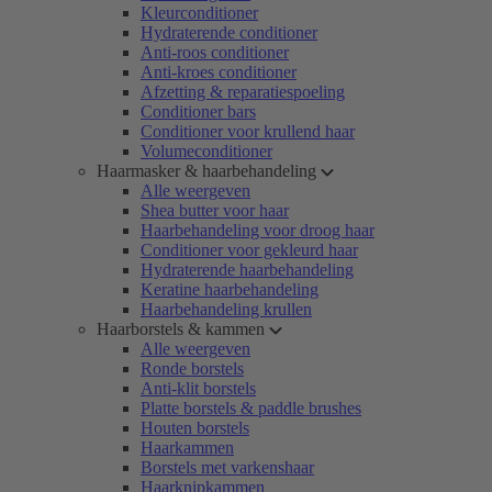
Kleurconditioner
Hydraterende conditioner
Anti-roos conditioner
Anti-kroes conditioner
Afzetting & reparatiespoeling
Conditioner bars
Conditioner voor krullend haar
Volumeconditioner
Haarmasker & haarbehandeling
Alle weergeven
Shea butter voor haar
Haarbehandeling voor droog haar
Conditioner voor gekleurd haar
Hydraterende haarbehandeling
Keratine haarbehandeling
Haarbehandeling krullen
Haarborstels & kammen
Alle weergeven
Ronde borstels
Anti-klit borstels
Platte borstels & paddle brushes
Houten borstels
Haarkammen
Borstels met varkenshaar
Haarknipkammen