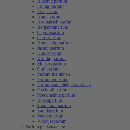
Bloemig parfum
Fruitig parfum
Fris parfum
Appelparfum
Aromatisch parfum
Bergamotparfum
Chypreparfum
Citrusparfum
Houtachtig parfum
Jasmijnparfum
Kokosparfum
Kruidig parfum
Muskus parfum
Oud parfum
Parfum fris linnen
Parfum molecuul
Parfum van lelietje-van-dalen
Patchouli parfum
Poederachtig parfum
Rozenparfum
Sandelhoutparfum
Vanilleparfum
Vetiverparfum
Viooltjesparfum
Parfum per seizoen