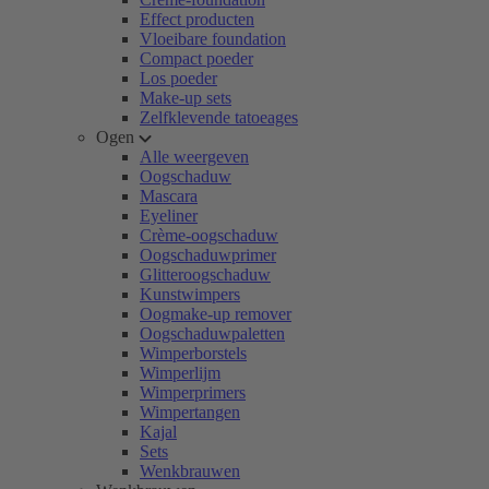
Effect producten
Vloeibare foundation
Compact poeder
Los poeder
Make-up sets
Zelfklevende tatoeages
Ogen
Alle weergeven
Oogschaduw
Mascara
Eyeliner
Crème-oogschaduw
Oogschaduwprimer
Glitteroogschaduw
Kunstwimpers
Oogmake-up remover
Oogschaduwpaletten
Wimperborstels
Wimperlijm
Wimperprimers
Wimpertangen
Kajal
Sets
Wenkbrauwen