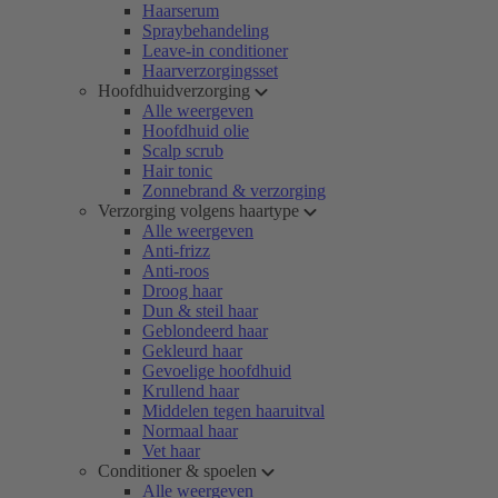
Haarserum
Spraybehandeling
Leave-in conditioner
Haarverzorgingsset
Hoofdhuidverzorging
Alle weergeven
Hoofdhuid olie
Scalp scrub
Hair tonic
Zonnebrand & verzorging
Verzorging volgens haartype
Alle weergeven
Anti-frizz
Anti-roos
Droog haar
Dun & steil haar
Geblondeerd haar
Gekleurd haar
Gevoelige hoofdhuid
Krullend haar
Middelen tegen haaruitval
Normaal haar
Vet haar
Conditioner & spoelen
Alle weergeven