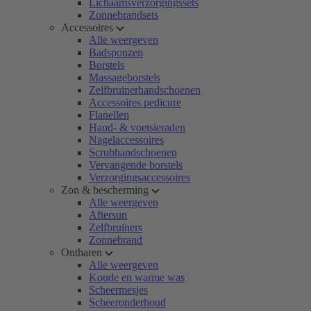
Lichaamsverzorgingssets
Zonnebrandsets
Accessoires
Alle weergeven
Badsponzen
Borstels
Massageborstels
Zelfbruinerhandschoenen
Accessoires pedicure
Flanellen
Hand- & voetsieraden
Nagelaccessoires
Scrubhandschoenen
Vervangende borstels
Verzorgingsaccessoires
Zon & bescherming
Alle weergeven
Aftersun
Zelfbruiners
Zonnebrand
Ontharen
Alle weergeven
Koude en warme was
Scheermesjes
Scheeronderhoud