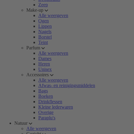
Zeep
Make-up
Alle weergeven
Ogen
Lippen
Nagels
Borstel
Teint
Parfum
Alle weergeven
Dames
Heren
Unisex
Accessoires
Alle weergeven
Afwas- en reinigingsmiddelen
Bags
Boeken
Drinkflessen
Kleine lederwaren
Overige
Paraplu's
Natuur
Alle weergeven
Gezicht