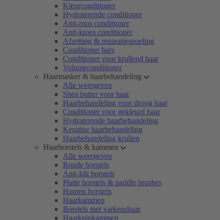
Kleurconditioner
Hydraterende conditioner
Anti-roos conditioner
Anti-kroes conditioner
Afzetting & reparatiespoeling
Conditioner bars
Conditioner voor krullend haar
Volumeconditioner
Haarmasker & haarbehandeling
Alle weergeven
Shea butter voor haar
Haarbehandeling voor droog haar
Conditioner voor gekleurd haar
Hydraterende haarbehandeling
Keratine haarbehandeling
Haarbehandeling krullen
Haarborstels & kammen
Alle weergeven
Ronde borstels
Anti-klit borstels
Platte borstels & paddle brushes
Houten borstels
Haarkammen
Borstels met varkenshaar
Haarknipkammen