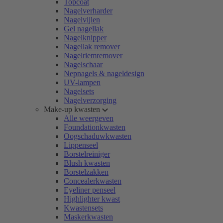
Topcoat
Nagelverharder
Nagelvijlen
Gel nagellak
Nagelknipper
Nagellak remover
Nagelriemremover
Nagelschaar
Nepnagels & nageldesign
UV-lampen
Nagelsets
Nagelverzorging
Make-up kwasten
Alle weergeven
Foundationkwasten
Oogschaduwkwasten
Lippenseel
Borstelreiniger
Blush kwasten
Borstelzakken
Concealerkwasten
Eyeliner penseel
Highlighter kwast
Kwastensets
Maskerkwasten