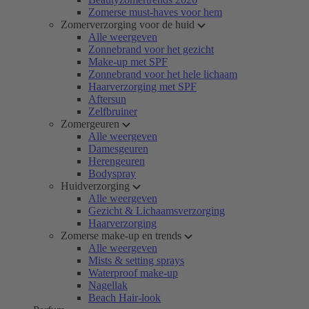
Zomerse must-haves voor hem
Zomerverzorging voor de huid
Alle weergeven
Zonnebrand voor het gezicht
Make-up met SPF
Zonnebrand voor het hele lichaam
Haarverzorging met SPF
Aftersun
Zelfbruiner
Zomergeuren
Alle weergeven
Damesgeuren
Herengeuren
Bodyspray
Huidverzorging
Alle weergeven
Gezicht & Lichaamsverzorging
Haarverzorging
Zomerse make-up en trends
Alle weergeven
Mists & setting sprays
Waterproof make-up
Nagellak
Beach Hair-look