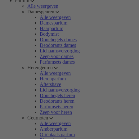
Parfum
Alle weergeven
Damesgeuren
Alle weergeven
Damesparfum
Haarparfum
Bodymist
Douchegels dames
Deodorants dames
Lichaamsverzorging
Zeep voor dames
Parfumsets dames
Herengeuren
Alle weergeven
Herenparfum
Aftershave
Lichaamsverzorging
Douchegels heren
Deodorants heren
Parfumsets heren
Zeep voor heren
Geurnoten
Alle weergeven
Amberparfum
Oriëntaals parfum