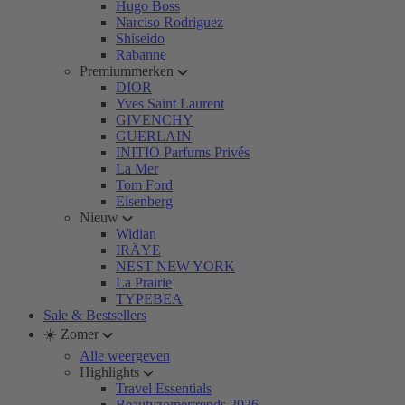
Hugo Boss
Narciso Rodriguez
Shiseido
Rabanne
Premiummerken
DIOR
Yves Saint Laurent
GIVENCHY
GUERLAIN
INITIO Parfums Privés
La Mer
Tom Ford
Eisenberg
Nieuw
Widian
IRÄYE
NEST NEW YORK
La Prairie
TYPEBEA
Sale & Bestsellers
☀️ Zomer
Alle weergeven
Highlights
Travel Essentials
Beautyzomertrends 2026