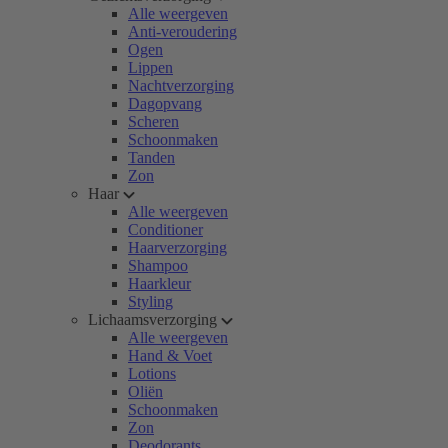
Alle weergeven
Anti-veroudering
Ogen
Lippen
Nachtverzorging
Dagopvang
Scheren
Schoonmaken
Tanden
Zon
Haar
Alle weergeven
Conditioner
Haarverzorging
Shampoo
Haarkleur
Styling
Lichaamsverzorging
Alle weergeven
Hand & Voet
Lotions
Oliën
Schoonmaken
Zon
Deodorants