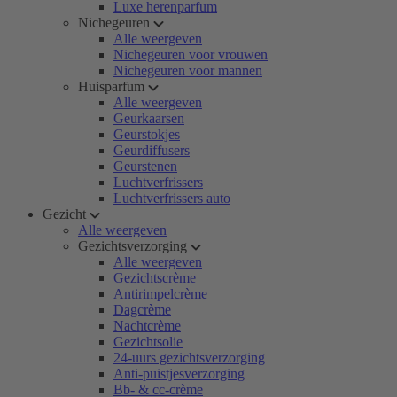
Luxe herenparfum
Nichegeuren
Alle weergeven
Nichegeuren voor vrouwen
Nichegeuren voor mannen
Huisparfum
Alle weergeven
Geurkaarsen
Geurstokjes
Geurdiffusers
Geurstenen
Luchtverfrissers
Luchtverfrissers auto
Gezicht
Alle weergeven
Gezichtsverzorging
Alle weergeven
Gezichtscrème
Antirimpelcrème
Dagcrème
Nachtcrème
Gezichtsolie
24-uurs gezichtsverzorging
Anti-puistjesverzorging
Bb- & cc-crème