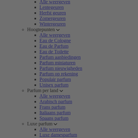
Alle weergeven
Lentegeuren
Herfst geuren
Zomergeuren
Wintergeuren
Hoogtepunten
Alle weergeven
Eau de Cologne
Eau de Parfum
Eau de Toilette
Parfum aanbiedingen
Parfum miniaturen
Parfum nieuwigheden
Parfum op rekening
Populair parfum
Unisex parfum
Parfum per land
Alle weergeven
Arabisch parfum
Frans parfum
Italiaans parfum
Spaans parfum
Luxe parfum
Alle weergeven
Luxe damesparfum