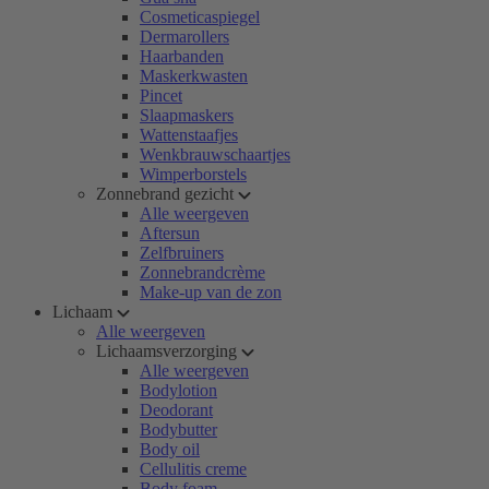
Cosmeticaspiegel
Dermarollers
Haarbanden
Maskerkwasten
Pincet
Slaapmaskers
Wattenstaafjes
Wenkbrauwschaartjes
Wimperborstels
Zonnebrand gezicht
Alle weergeven
Aftersun
Zelfbruiners
Zonnebrandcrème
Make-up van de zon
Lichaam
Alle weergeven
Lichaamsverzorging
Alle weergeven
Bodylotion
Deodorant
Bodybutter
Body oil
Cellulitis creme
Body foam