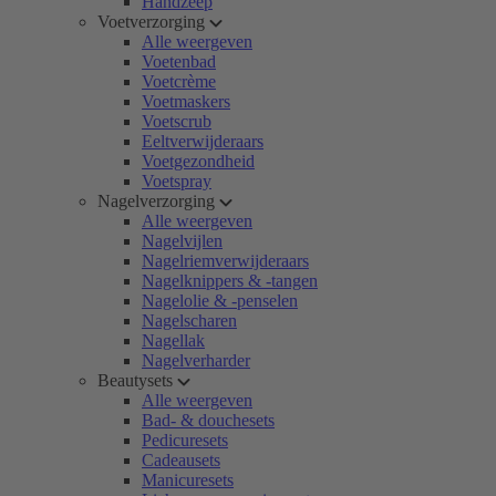
Handzeep
Voetverzorging
Alle weergeven
Voetenbad
Voetcrème
Voetmaskers
Voetscrub
Eeltverwijderaars
Voetgezondheid
Voetspray
Nagelverzorging
Alle weergeven
Nagelvijlen
Nagelriemverwijderaars
Nagelknippers & -tangen
Nagelolie & -penselen
Nagelscharen
Nagellak
Nagelverharder
Beautysets
Alle weergeven
Bad- & douchesets
Pedicuresets
Cadeausets
Manicuresets