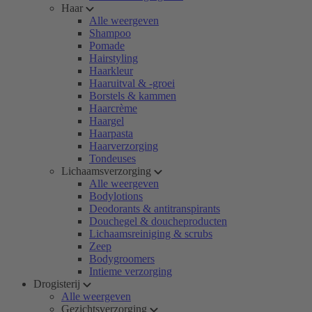
Haar
Alle weergeven
Shampoo
Pomade
Hairstyling
Haarkleur
Haaruitval & -groei
Borstels & kammen
Haarcrème
Haargel
Haarpasta
Haarverzorging
Tondeuses
Lichaamsverzorging
Alle weergeven
Bodylotions
Deodorants & antitranspirants
Douchegel & doucheproducten
Lichaamsreiniging & scrubs
Zeep
Bodygroomers
Intieme verzorging
Drogisterij
Alle weergeven
Gezichtsverzorging