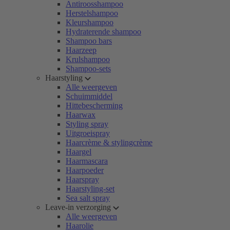
Antiroosshampoo
Herstelshampoo
Kleurshampoo
Hydraterende shampoo
Shampoo bars
Haarzeep
Krulshampoo
Shampoo-sets
Haarstyling
Alle weergeven
Schuimmiddel
Hittebescherming
Haarwax
Styling spray
Uitgroeispray
Haarcrème & stylingcrème
Haargel
Haarmascara
Haarpoeder
Haarspray
Haarstyling-set
Sea salt spray
Leave-in verzorging
Alle weergeven
Haarolie