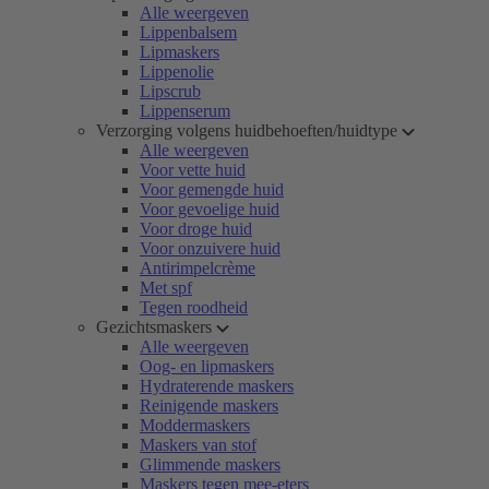
Alle weergeven
Lippenbalsem
Lipmaskers
Lippenolie
Lipscrub
Lippenserum
Verzorging volgens huidbehoeften/huidtype
Alle weergeven
Voor vette huid
Voor gemengde huid
Voor gevoelige huid
Voor droge huid
Voor onzuivere huid
Antirimpelcrème
Met spf
Tegen roodheid
Gezichtsmaskers
Alle weergeven
Oog- en lipmaskers
Hydraterende maskers
Reinigende maskers
Moddermaskers
Maskers van stof
Glimmende maskers
Maskers tegen mee-eters