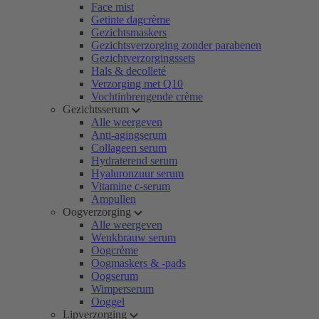
Face mist
Getinte dagcrème
Gezichtsmaskers
Gezichtsverzorging zonder parabenen
Gezichtverzorgingssets
Hals & decolleté
Verzorging met Q10
Vochtinbrengende crème
Gezichtsserum
Alle weergeven
Anti-agingserum
Collageen serum
Hydraterend serum
Hyaluronzuur serum
Vitamine c-serum
Ampullen
Oogverzorging
Alle weergeven
Wenkbrauw serum
Oogcrème
Oogmaskers & -pads
Oogserum
Wimperserum
Ooggel
Lipverzorging