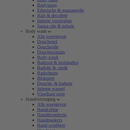
Bodyspray
Etherische & massageolie
Hals & decolleté
Intieme verzorging
Sauna olie & infusie
Body wash
Alle weergeven
Douchegel
Doucheolie
Doucheschuim
Body scrub
Badzout & bruisballen
Badolie & -melk
Badschuim
Blokzeep
Douche- & badsets
Intieme wasgel
Vloeibare zeep
Handverzorging
Alle weergeven
Handcrème
Handdesinfectie
Handmaskers
Hand scrubben