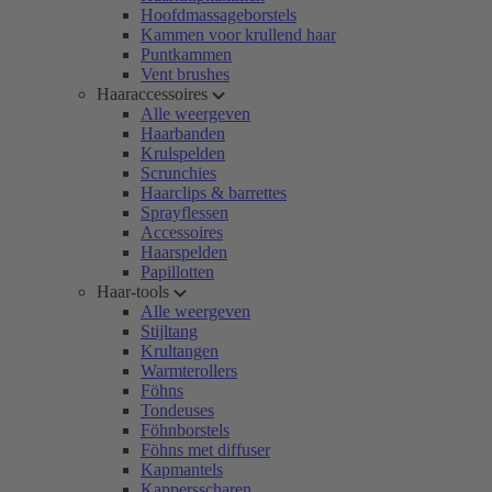
Hoofdmassageborstels
Kammen voor krullend haar
Puntkammen
Vent brushes
Haaraccessoires
Alle weergeven
Haarbanden
Krulspelden
Scrunchies
Haarclips & barrettes
Sprayflessen
Accessoires
Haarspelden
Papillotten
Haar-tools
Alle weergeven
Stijltang
Krultangen
Warmterollers
Föhns
Tondeuses
Föhnborstels
Föhns met diffuser
Kapmantels
Kappersscharen