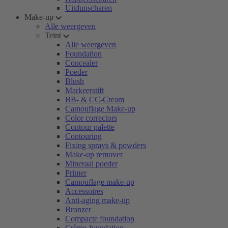
Uitdunscharen
Make-up
Alle weergeven
Teint
Alle weergeven
Foundation
Concealer
Poeder
Blush
Markeerstift
BB- & CC-Cream
Camouflage Make-up
Color correctors
Contour palette
Contouring
Fixing sprays & powders
Make-up remover
Mineraal poeder
Primer
Camouflage make-up
Accessoires
Anti-aging make-up
Bronzer
Compacte foundation
Crème-foundation