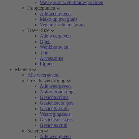
Waterproof wenkbrauwpotloden
Hoogtepunten
Alle weergeven
Make-up met glans
Veganistische make-up
Travel Size
Alle weergeven
Ogen
Wenkbrauwen
Teint
Accessoires
Lippen
Mannen
Alle weergeven
Gezichtsverzorging
Alle weergeven
Anti-veroudering
Gezichtscrème
Gezichtsreinigers
Gezichtsserum
Verzorgingssets
Gezichtsmaskers
Gezichtsscrub
Scheren
Alle weergeven