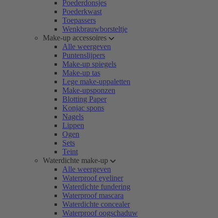
Poederdonsjes
Poederkwast
Toepassers
Wenkbrauwborsteltje
Make-up accessoires
Alle weergeven
Puntenslijpers
Make-up spiegels
Make-up tas
Lege make-uppaletten
Make-upsponzen
Blotting Paper
Konjac spons
Nagels
Lippen
Ogen
Sets
Teint
Waterdichte make-up
Alle weergeven
Waterproof eyeliner
Waterdichte fundering
Waterproof mascara
Waterdichte concealer
Waterproof oogschaduw