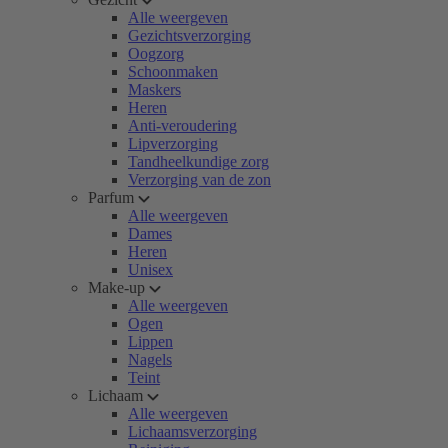
Alle weergeven
Gezichtsverzorging
Oogzorg
Schoonmaken
Maskers
Heren
Anti-veroudering
Lipverzorging
Tandheelkundige zorg
Verzorging van de zon
Parfum
Alle weergeven
Dames
Heren
Unisex
Make-up
Alle weergeven
Ogen
Lippen
Nagels
Teint
Lichaam
Alle weergeven
Lichaamsverzorging