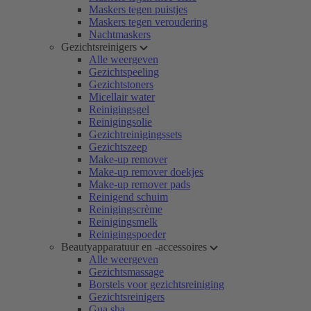
Maskers tegen puistjes
Maskers tegen veroudering
Nachtmaskers
Gezichtsreinigers
Alle weergeven
Gezichtspeeling
Gezichtstoners
Micellair water
Reinigingsgel
Reinigingsolie
Gezichtreinigingssets
Gezichtszeep
Make-up remover
Make-up remover doekjes
Make-up remover pads
Reinigend schuim
Reinigingscrème
Reinigingsmelk
Reinigingspoeder
Beautyapparatuur en -accessoires
Alle weergeven
Gezichtsmassage
Borstels voor gezichtsreiniging
Gezichtsreinigers
Gua sha