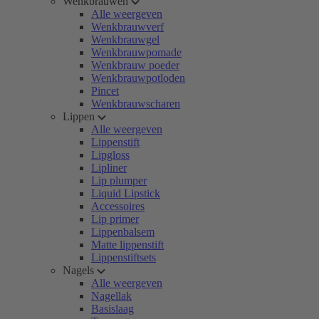
Wenkbrauwen
Alle weergeven
Wenkbrauwverf
Wenkbrauwgel
Wenkbrauwpomade
Wenkbrauw poeder
Wenkbrauwpotloden
Pincet
Wenkbrauwscharen
Lippen
Alle weergeven
Lippenstift
Lipgloss
Lipliner
Lip plumper
Liquid Lipstick
Accessoires
Lip primer
Lippenbalsem
Matte lippenstift
Lippenstiftsets
Nagels
Alle weergeven
Nagellak
Basislaag