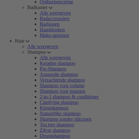
Ontharingscrème
Badkamer
Alle weergeven
Badaccessoires
Badjassen
Handdoeken
Make-uptassen
Haar
Alle weergeven
Shampoo
Alle weergeven
Keratine shampoo
Pre-Shampoo
Arganolie shampoo
Verzachtende shampoo
Shampoo voor volume
Shampoo voor mannen
2-in-1 shampoo & conditioner
Clarifying shampoo
Kleurshampoo
Natuurlijke shampoo
Shampoo zonder siliconen
Tea tree shampoo
Zilver shampoo
Droogshampoo