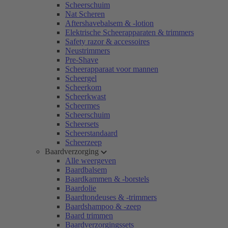
Scheerschuim
Nat Scheren
Aftershavebalsem & -lotion
Elektrische Scheerapparaten & trimmers
Safety razor & accessoires
Neustrimmers
Pre-Shave
Scheerapparaat voor mannen
Scheergel
Scheerkom
Scheerkwast
Scheermes
Scheerschuim
Scheersets
Scheerstandaard
Scheerzeep
Baardverzorging
Alle weergeven
Baardbalsem
Baardkammen & -borstels
Baardolie
Baardtondeuses & -trimmers
Baardshampoo & -zeep
Baard trimmen
Baardverzorgingssets