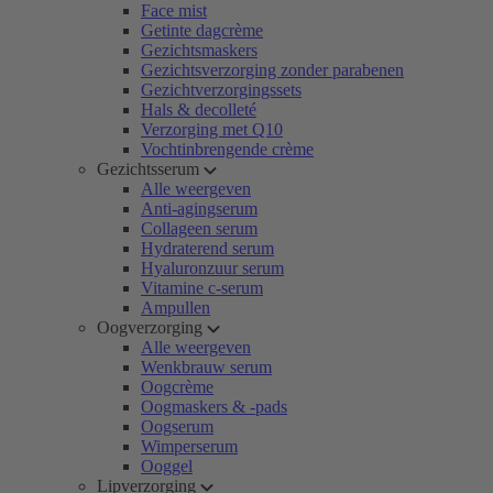
Face mist
Getinte dagcrème
Gezichtsmaskers
Gezichtsverzorging zonder parabenen
Gezichtverzorgingssets
Hals & decolleté
Verzorging met Q10
Vochtinbrengende crème
Gezichtsserum
Alle weergeven
Anti-agingserum
Collageen serum
Hydraterend serum
Hyaluronzuur serum
Vitamine c-serum
Ampullen
Oogverzorging
Alle weergeven
Wenkbrauw serum
Oogcrème
Oogmaskers & -pads
Oogserum
Wimperserum
Ooggel
Lipverzorging