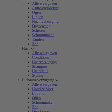
Alle weergeven
Anti-veroudering
Ogen
Lippen
Nachtverzorging
Dagopvang
Scheren
Schoonmaken
Tanden
Zon
Haar
Alle weergeven
Conditioner
Haarverzorging
Shampoo
Haarkleur
Styling
Lichaamsverzorging
Alle weergeven
Hand & Voet
Lotions
Oliën
Schoonmaken
Zon
Deodorants