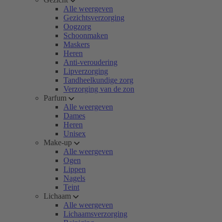
Alle weergeven
Gezichtsverzorging
Oogzorg
Schoonmaken
Maskers
Heren
Anti-veroudering
Lipverzorging
Tandheelkundige zorg
Verzorging van de zon
Parfum
Alle weergeven
Dames
Heren
Unisex
Make-up
Alle weergeven
Ogen
Lippen
Nagels
Teint
Lichaam
Alle weergeven
Lichaamsverzorging