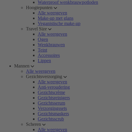
Waterproof wenkbrauwpotloden
Hoogtepunten
Alle weergeven
Make-up met glans
Veganistische make-up
Travel Size
Alle weergeven
Ogen
Wenkbrauwen
Teint
Accessoires
Lippen
Mannen
Alle weergeven
Gezichtsverzorging
Alle weergeven
Anti-veroudering
Gezichtscrème
Gezichtsreinigers
Gezichtsserum
Verzorgingssets
Gezichtsmaskers
Gezichtsscrub
Scheren
Alle weergeven