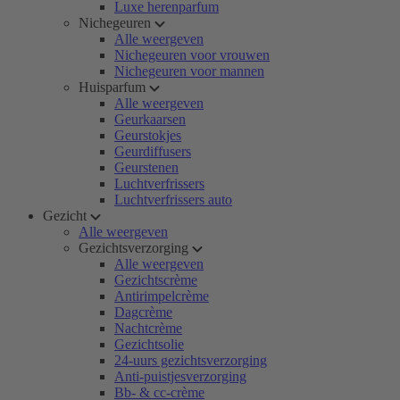
Luxe herenparfum
Nichegeuren
Alle weergeven
Nichegeuren voor vrouwen
Nichegeuren voor mannen
Huisparfum
Alle weergeven
Geurkaarsen
Geurstokjes
Geurdiffusers
Geurstenen
Luchtverfrissers
Luchtverfrissers auto
Gezicht
Alle weergeven
Gezichtsverzorging
Alle weergeven
Gezichtscrème
Antirimpelcrème
Dagcrème
Nachtcrème
Gezichtsolie
24-uurs gezichtsverzorging
Anti-puistjesverzorging
Bb- & cc-crème