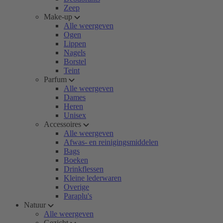
Zeep
Make-up
Alle weergeven
Ogen
Lippen
Nagels
Borstel
Teint
Parfum
Alle weergeven
Dames
Heren
Unisex
Accessoires
Alle weergeven
Afwas- en reinigingsmiddelen
Bags
Boeken
Drinkflessen
Kleine lederwaren
Overige
Paraplu's
Natuur
Alle weergeven
Gezicht