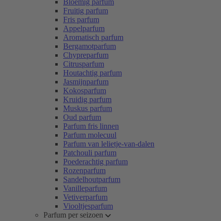
Bloemig parfum
Fruitig parfum
Fris parfum
Appelparfum
Aromatisch parfum
Bergamotparfum
Chypreparfum
Citrusparfum
Houtachtig parfum
Jasmijnparfum
Kokosparfum
Kruidig parfum
Muskus parfum
Oud parfum
Parfum fris linnen
Parfum molecuul
Parfum van lelietje-van-dalen
Patchouli parfum
Poederachtig parfum
Rozenparfum
Sandelhoutparfum
Vanilleparfum
Vetiverparfum
Viooltjesparfum
Parfum per seizoen