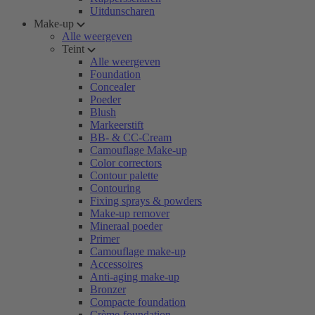
Uitdunscharen
Make-up
Alle weergeven
Teint
Alle weergeven
Foundation
Concealer
Poeder
Blush
Markeerstift
BB- & CC-Cream
Camouflage Make-up
Color correctors
Contour palette
Contouring
Fixing sprays & powders
Make-up remover
Mineraal poeder
Primer
Camouflage make-up
Accessoires
Anti-aging make-up
Bronzer
Compacte foundation
Crème-foundation