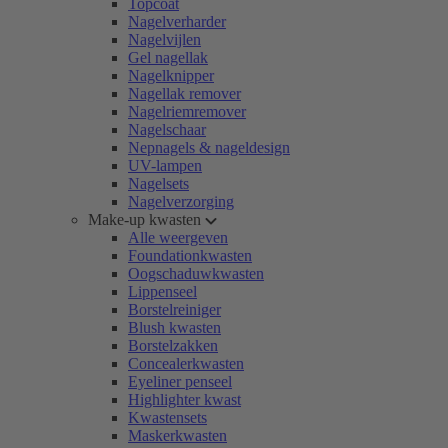
Topcoat
Nagelverharder
Nagelvijlen
Gel nagellak
Nagelknipper
Nagellak remover
Nagelriemremover
Nagelschaar
Nepnagels & nageldesign
UV-lampen
Nagelsets
Nagelverzorging
Make-up kwasten
Alle weergeven
Foundationkwasten
Oogschaduwkwasten
Lippenseel
Borstelreiniger
Blush kwasten
Borstelzakken
Concealerkwasten
Eyeliner penseel
Highlighter kwast
Kwastensets
Maskerkwasten