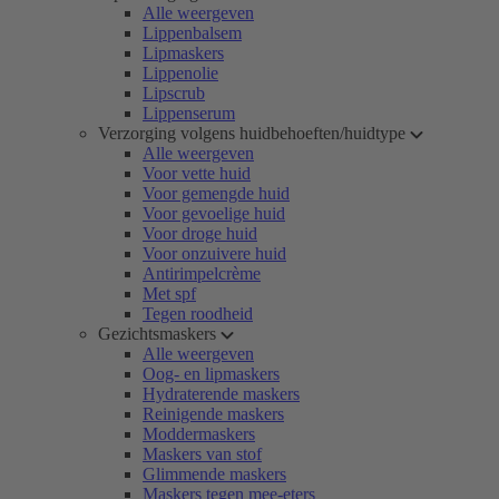
Alle weergeven
Lippenbalsem
Lipmaskers
Lippenolie
Lipscrub
Lippenserum
Verzorging volgens huidbehoeften/huidtype
Alle weergeven
Voor vette huid
Voor gemengde huid
Voor gevoelige huid
Voor droge huid
Voor onzuivere huid
Antirimpelcrème
Met spf
Tegen roodheid
Gezichtsmaskers
Alle weergeven
Oog- en lipmaskers
Hydraterende maskers
Reinigende maskers
Moddermaskers
Maskers van stof
Glimmende maskers
Maskers tegen mee-eters