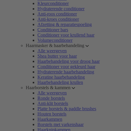
Kleurconditioner
Hydraterende conditioner
Anti-roos conditioner
Anti-kroes conditioner
Afzetting & reparatiespoeling
Conditioner bars
Conditioner voor krullend haar
Volumeconditioner
Haarmasker & haarbehandeling
Alle weergeven
Shea butter voor haar
Haarbehandeling voor droog haar
Conditioner voor gekleurd haar
Hydraterende haarbehandeling
Keratine haarbehandeling
Haarbehandeling krullen
Haarborstels & kammen
Alle weergeven
Ronde borstels
Anti-klit borstels
Platte borstels & paddle brushes
Houten borstels
Haarkammen
Borstels met varkenshaar
Haarknipkammen