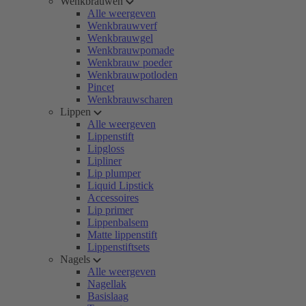
Wenkbrauwen
Alle weergeven
Wenkbrauwverf
Wenkbrauwgel
Wenkbrauwpomade
Wenkbrauw poeder
Wenkbrauwpotloden
Pincet
Wenkbrauwscharen
Lippen
Alle weergeven
Lippenstift
Lipgloss
Lipliner
Lip plumper
Liquid Lipstick
Accessoires
Lip primer
Lippenbalsem
Matte lippenstift
Lippenstiftsets
Nagels
Alle weergeven
Nagellak
Basislaag