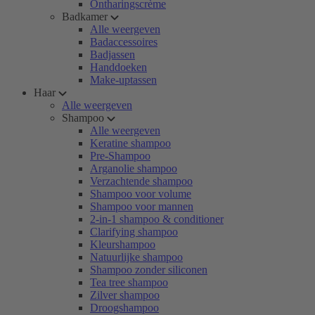
Ontharingscrème
Badkamer
Alle weergeven
Badaccessoires
Badjassen
Handdoeken
Make-uptassen
Haar
Alle weergeven
Shampoo
Alle weergeven
Keratine shampoo
Pre-Shampoo
Arganolie shampoo
Verzachtende shampoo
Shampoo voor volume
Shampoo voor mannen
2-in-1 shampoo & conditioner
Clarifying shampoo
Kleurshampoo
Natuurlijke shampoo
Shampoo zonder siliconen
Tea tree shampoo
Zilver shampoo
Droogshampoo