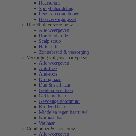
Haarserum
Spraybehandeling
Leave-in conditioner
Haarverzorgingsset
Hoofdhuidverzorging
Alle weergeven
Hoofdhuid olie
Scalp scrub
Hair tonic
Zonnebrand & verzorging
Verzorging volgens haartype
Alle weergeven
Anti-frizz
Anti-roos
Droog haar
Dun & steil haar
Geblondeerd haar
Gekleurd haar
Gevoelige hoofdhuid
Krullend haar
Middelen tegen haaruitval
Normaal haar
Vet haar
Conditioner & spoelen
Alle weergeven