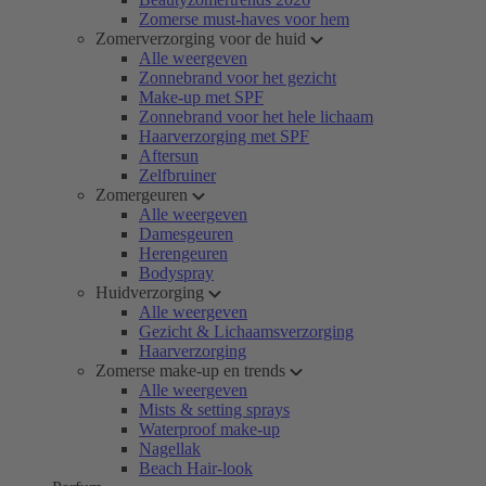
Zomerse must-haves voor hem
Zomerverzorging voor de huid
Alle weergeven
Zonnebrand voor het gezicht
Make-up met SPF
Zonnebrand voor het hele lichaam
Haarverzorging met SPF
Aftersun
Zelfbruiner
Zomergeuren
Alle weergeven
Damesgeuren
Herengeuren
Bodyspray
Huidverzorging
Alle weergeven
Gezicht & Lichaamsverzorging
Haarverzorging
Zomerse make-up en trends
Alle weergeven
Mists & setting sprays
Waterproof make-up
Nagellak
Beach Hair-look