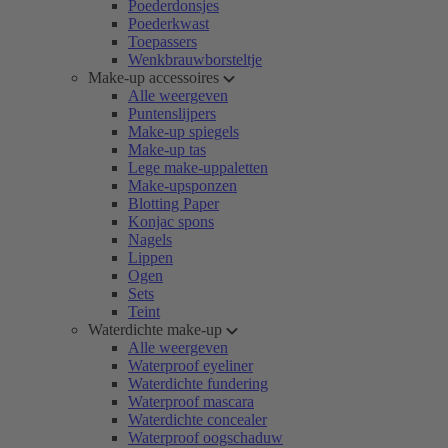
Poederdonsjes
Poederkwast
Toepassers
Wenkbrauwborsteltje
Make-up accessoires
Alle weergeven
Puntenslijpers
Make-up spiegels
Make-up tas
Lege make-uppaletten
Make-upsponzen
Blotting Paper
Konjac spons
Nagels
Lippen
Ogen
Sets
Teint
Waterdichte make-up
Alle weergeven
Waterproof eyeliner
Waterdichte fundering
Waterproof mascara
Waterdichte concealer
Waterproof oogschaduw