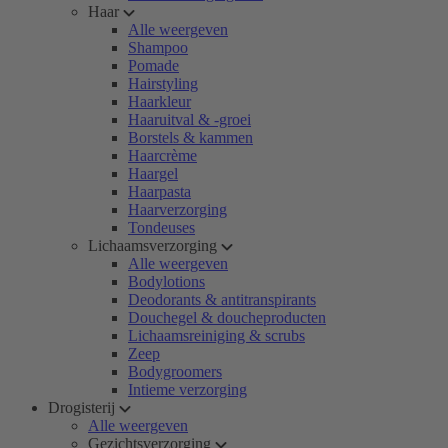
Haar
Alle weergeven
Shampoo
Pomade
Hairstyling
Haarkleur
Haaruitval & -groei
Borstels & kammen
Haarcrème
Haargel
Haarpasta
Haarverzorging
Tondeuses
Lichaamsverzorging
Alle weergeven
Bodylotions
Deodorants & antitranspirants
Douchegel & doucheproducten
Lichaamsreiniging & scrubs
Zeep
Bodygroomers
Intieme verzorging
Drogisterij
Alle weergeven
Gezichtsverzorging