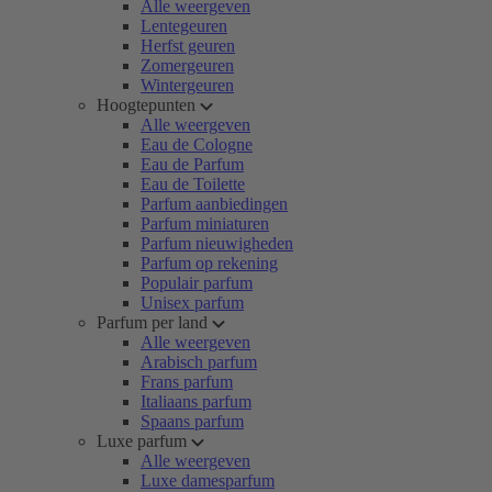
Alle weergeven
Lentegeuren
Herfst geuren
Zomergeuren
Wintergeuren
Hoogtepunten
Alle weergeven
Eau de Cologne
Eau de Parfum
Eau de Toilette
Parfum aanbiedingen
Parfum miniaturen
Parfum nieuwigheden
Parfum op rekening
Populair parfum
Unisex parfum
Parfum per land
Alle weergeven
Arabisch parfum
Frans parfum
Italiaans parfum
Spaans parfum
Luxe parfum
Alle weergeven
Luxe damesparfum