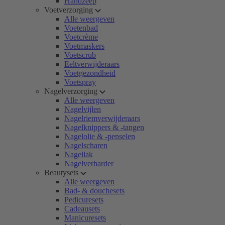
Handzeep
Voetverzorging
Alle weergeven
Voetenbad
Voetcrème
Voetmaskers
Voetscrub
Eeltverwijderaars
Voetgezondheid
Voetspray
Nagelverzorging
Alle weergeven
Nagelvijlen
Nagelriemverwijderaars
Nagelknippers & -tangen
Nagelolie & -penselen
Nagelscharen
Nagellak
Nagelverharder
Beautysets
Alle weergeven
Bad- & douchesets
Pedicuresets
Cadeausets
Manicuresets