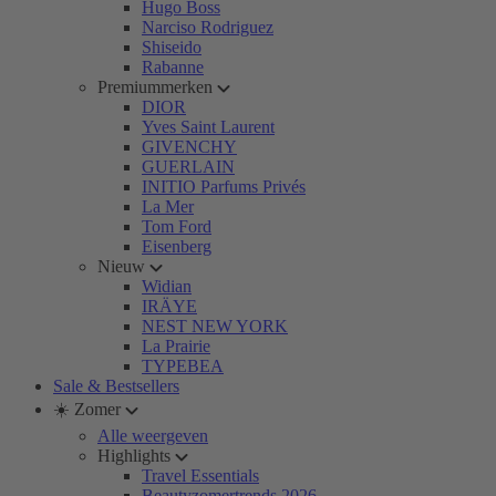
Hugo Boss
Narciso Rodriguez
Shiseido
Rabanne
Premiummerken
DIOR
Yves Saint Laurent
GIVENCHY
GUERLAIN
INITIO Parfums Privés
La Mer
Tom Ford
Eisenberg
Nieuw
Widian
IRÄYE
NEST NEW YORK
La Prairie
TYPEBEA
Sale & Bestsellers
☀️ Zomer
Alle weergeven
Highlights
Travel Essentials
Beautyzomertrends 2026