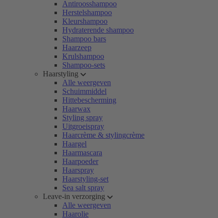
Antiroosshampoo
Herstelshampoo
Kleurshampoo
Hydraterende shampoo
Shampoo bars
Haarzeep
Krulshampoo
Shampoo-sets
Haarstyling
Alle weergeven
Schuimmiddel
Hittebescherming
Haarwax
Styling spray
Uitgroeispray
Haarcrème & stylingcrème
Haargel
Haarmascara
Haarpoeder
Haarspray
Haarstyling-set
Sea salt spray
Leave-in verzorging
Alle weergeven
Haarolie