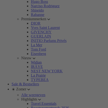
Hugo Boss
Narciso Rodriguez
Shiseido
Rabanne
Premiummerken
DIOR
Yves Saint Laurent
GIVENCHY
GUERLAIN
INITIO Parfums Privés
La Mer
Tom Ford
Eisenberg
Nieuw
Widian
IRÄYE
NEST NEW YORK
La Prairie
TYPEBEA
Sale & Bestsellers
☀️ Zomer
Alle weergeven
Highlights
Travel Essentials
Beautyzomertrends 2026