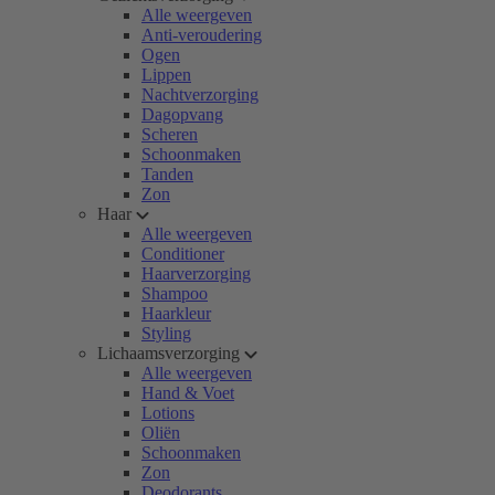
Alle weergeven
Anti-veroudering
Ogen
Lippen
Nachtverzorging
Dagopvang
Scheren
Schoonmaken
Tanden
Zon
Haar
Alle weergeven
Conditioner
Haarverzorging
Shampoo
Haarkleur
Styling
Lichaamsverzorging
Alle weergeven
Hand & Voet
Lotions
Oliën
Schoonmaken
Zon
Deodorants