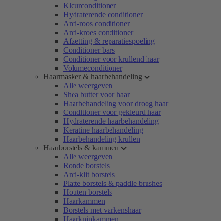
Kleurconditioner
Hydraterende conditioner
Anti-roos conditioner
Anti-kroes conditioner
Afzetting & reparatiespoeling
Conditioner bars
Conditioner voor krullend haar
Volumeconditioner
Haarmasker & haarbehandeling
Alle weergeven
Shea butter voor haar
Haarbehandeling voor droog haar
Conditioner voor gekleurd haar
Hydraterende haarbehandeling
Keratine haarbehandeling
Haarbehandeling krullen
Haarborstels & kammen
Alle weergeven
Ronde borstels
Anti-klit borstels
Platte borstels & paddle brushes
Houten borstels
Haarkammen
Borstels met varkenshaar
Haarknipkammen