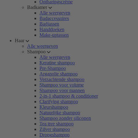
Ontharingscrème
Badkamer
Alle weergeven
Badaccessoires
Badjassen
Handdoeken
Make-uptassen
Haar
Alle weergeven
Shampoo
Alle weergeven
Keratine shampoo
Pre-Shampoo
Arganolie shampoo
Verzachtende shampoo
Shampoo voor volume
Shampoo voor mannen
2-in-1 shampoo & conditioner
Clarifying shampoo
Kleurshampoo
Natuurlijke shampoo
Shampoo zonder siliconen
Tea tree shampoo
Zilver shampoo
Droogshampoo