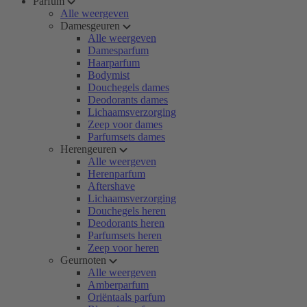
Parfum
Alle weergeven
Damesgeuren
Alle weergeven
Damesparfum
Haarparfum
Bodymist
Douchegels dames
Deodorants dames
Lichaamsverzorging
Zeep voor dames
Parfumsets dames
Herengeuren
Alle weergeven
Herenparfum
Aftershave
Lichaamsverzorging
Douchegels heren
Deodorants heren
Parfumsets heren
Zeep voor heren
Geurnoten
Alle weergeven
Amberparfum
Oriëntaals parfum