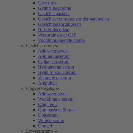
Face mist
Getinte dagcrème
Gezichtsmaskers
Gezichtsverzorging zonder parabenen
Gezichtverzorgingssets
Hals & decolleté
Verzorging met Q10
Vochtinbrengende crème
Gezichtsserum
Alle weergeven
Anti-agingserum
Collageen serum
Hydraterend serum
Hyaluronzuur serum
Vitamine c-serum
Ampullen
Oogverzorging
Alle weergeven
Wenkbrauw serum
Oogcrème
Oogmaskers & -pads
Oogserum
Wimperserum
Ooggel
Lipverzorging