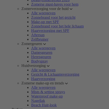
Zomerse must-haves voor hem
Zomerverzorging voor de huid
Alle weergeven
Zonnebrand voor het gezicht
Make-up met SPF
Zonnebrand voor het hele lichaam
Haarverzorging met SPF
Aftersun
Zelfbruiner
Zomergeuren
Alle weergeven
Damesgeuren
Herengeuren
Bodyspray
Huidverzorging
Alle weergeven
Gezicht & Lichaamsverzorging
Haarverzorging
Zomerse make-up en trends
Alle weergeven
Mists & setting sprays
Waterproof make-up
Nagellak
Beach Hair-look