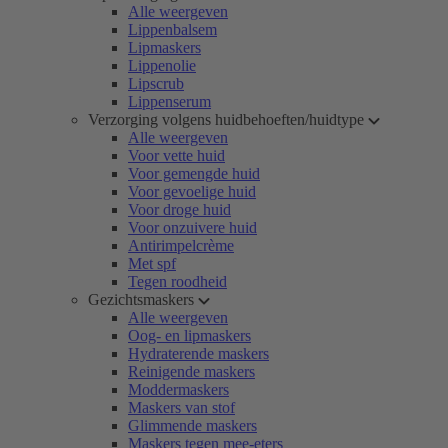
Alle weergeven
Lippenbalsem
Lipmaskers
Lippenolie
Lipscrub
Lippenserum
Verzorging volgens huidbehoeften/huidtype
Alle weergeven
Voor vette huid
Voor gemengde huid
Voor gevoelige huid
Voor droge huid
Voor onzuivere huid
Antirimpelcrème
Met spf
Tegen roodheid
Gezichtsmaskers
Alle weergeven
Oog- en lipmaskers
Hydraterende maskers
Reinigende maskers
Moddermaskers
Maskers van stof
Glimmende maskers
Maskers tegen mee-eters