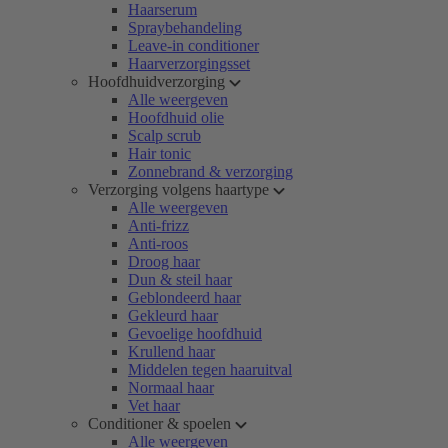
Haarserum
Spraybehandeling
Leave-in conditioner
Haarverzorgingsset
Hoofdhuidverzorging
Alle weergeven
Hoofdhuid olie
Scalp scrub
Hair tonic
Zonnebrand & verzorging
Verzorging volgens haartype
Alle weergeven
Anti-frizz
Anti-roos
Droog haar
Dun & steil haar
Geblondeerd haar
Gekleurd haar
Gevoelige hoofdhuid
Krullend haar
Middelen tegen haaruitval
Normaal haar
Vet haar
Conditioner & spoelen
Alle weergeven