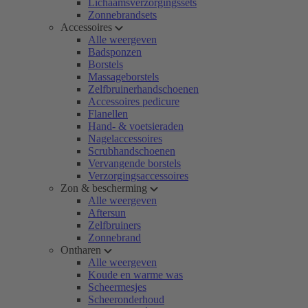
Lichaamsverzorgingssets
Zonnebrandsets
Accessoires
Alle weergeven
Badsponzen
Borstels
Massageborstels
Zelfbruinerhandschoenen
Accessoires pedicure
Flanellen
Hand- & voetsieraden
Nagelaccessoires
Scrubhandschoenen
Vervangende borstels
Verzorgingsaccessoires
Zon & bescherming
Alle weergeven
Aftersun
Zelfbruiners
Zonnebrand
Ontharen
Alle weergeven
Koude en warme was
Scheermesjes
Scheeronderhoud