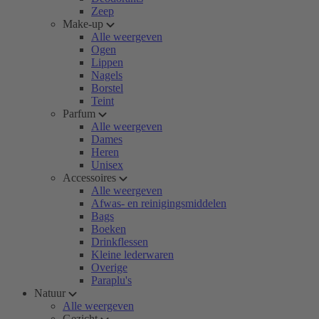
Zeep
Make-up
Alle weergeven
Ogen
Lippen
Nagels
Borstel
Teint
Parfum
Alle weergeven
Dames
Heren
Unisex
Accessoires
Alle weergeven
Afwas- en reinigingsmiddelen
Bags
Boeken
Drinkflessen
Kleine lederwaren
Overige
Paraplu's
Natuur
Alle weergeven
Gezicht