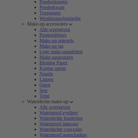
Poederdonsjes
Poederkwast
Toepassers
Wenkbrauwborsteltje
Make-up accessoires
Alle weergeven
Puntenslijpers
Make-up spiegels
Make-up tas
Lege make-uppaletten
Make-upsponzen
Blotting Paper
Konjac spons
Nagels
Lippen
Ogen
Sets
Teint
Waterdichte make-up
Alle weergeven
Waterproof eyeliner
Waterdichte fundering
Waterproof mascara
Waterdichte concealer
Waterproof oogschaduw