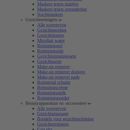
Maskers tegen puistjes
Maskers tegen veroudering
Nachtmaskers
Gezichtsreinigers
Alle weergeven
Gezichtspeeling
Gezichtstoners
Micellair water
Reinigingsgel
Reinigingsolie
Gezichtreinigingssets
Gezichtszeep
Make-up remover
Make-up remover doekjes
Make-up remover pads
Reinigend schuim
Reinigingscrème
Reinigingsmelk
Reinigingspoeder
Beautyapparatuur en -accessoires
Alle weergeven
Gezichtsmassage
Borstels voor gezichtsreiniging
Gezichtsreinigers
Gua sha