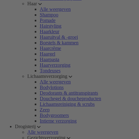
Haar
Alle weergeven
Shampoo
Pomade
Hairstyling
Haarkleur
Haaruitval & -groei
Borstels & kammen
Haarcrème
Haargel
Haarpasta
Haarverzorging
Tondeuses
Lichaamsverzorging
Alle weergeven
Bodylotions
Deodorants & antitranspirants
Douchegel & doucheproducten
Lichaamsreiniging & scrubs
Zeep
Bodygroomers
Intieme verzorging
Drogisterij
Alle weergeven
Gezichtsverzorging