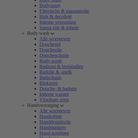
Bodyspray
Etherische & massageolie
Hals & decolleté
Intieme verzorging
Sauna olie & infusie
Body wash
Alle weergeven
Douchegel
Doucheolie
Doucheschuim
Body scrub
Badzout & bruisballen
Badolie & -melk
Badschuim
Blokzeep
Douche- & badsets
Intieme wasgel
Vloeibare zeep
Handverzorging
Alle weergeven
Handcrème
Handdesinfectie
Handmaskers
Hand scrubben