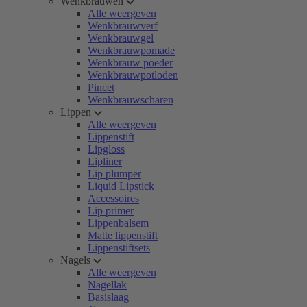
Wenkbrauwen
Alle weergeven
Wenkbrauwverf
Wenkbrauwgel
Wenkbrauwpomade
Wenkbrauw poeder
Wenkbrauwpotloden
Pincet
Wenkbrauwscharen
Lippen
Alle weergeven
Lippenstift
Lipgloss
Lipliner
Lip plumper
Liquid Lipstick
Accessoires
Lip primer
Lippenbalsem
Matte lippenstift
Lippenstiftsets
Nagels
Alle weergeven
Nagellak
Basislaag