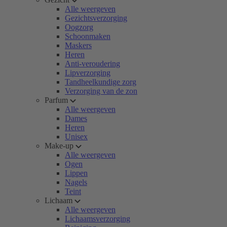
Alle weergeven
Gezichtsverzorging
Oogzorg
Schoonmaken
Maskers
Heren
Anti-veroudering
Lipverzorging
Tandheelkundige zorg
Verzorging van de zon
Parfum
Alle weergeven
Dames
Heren
Unisex
Make-up
Alle weergeven
Ogen
Lippen
Nagels
Teint
Lichaam
Alle weergeven
Lichaamsverzorging