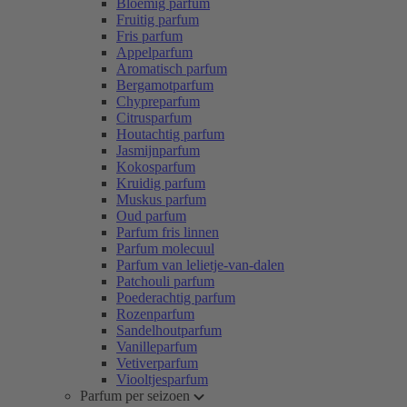
Bloemig parfum
Fruitig parfum
Fris parfum
Appelparfum
Aromatisch parfum
Bergamotparfum
Chypreparfum
Citrusparfum
Houtachtig parfum
Jasmijnparfum
Kokosparfum
Kruidig parfum
Muskus parfum
Oud parfum
Parfum fris linnen
Parfum molecuul
Parfum van lelietje-van-dalen
Patchouli parfum
Poederachtig parfum
Rozenparfum
Sandelhoutparfum
Vanilleparfum
Vetiverparfum
Viooltjesparfum
Parfum per seizoen