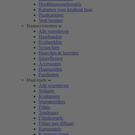
Hoofdmassageborstels
Kammen voor krullend haar
Puntkammen
Vent brushes
Haaraccessoires
Alle weergeven
Haarbanden
Krulspelden
Scrunchies
Haarclips & barrettes
Sprayflessen
Accessoires
Haarspelden
Papillotten
Haar-tools
Alle weergeven
Stijltang
Krultangen
Warmterollers
Föhns
Tondeuses
Föhnborstels
Föhns met diffuser
Kapmantels
Kappersscharen