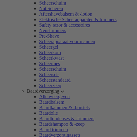
Scheerschuim
Nat Scheren
Aftershavebalsem & -lotion
Elektrische Scheerapparaten & trimmers
Safety razor & accessoires
Neustrimmers
Pre-Shave
Scheerapparaat voor mannen
Scheergel
Scheerkom
Scheerkwast
Scheermes
Scheerschuim
Scheersets
Scheerstandaard
Scheerzeep
Baardverzorging
Alle weergeven
Baardbalsem
Baardkammen & -borstels
Baardolie
Baardtondeuses & -trimmers
Baardshampoo & -zeep
Baard trimmen
Baardverzorgingssets