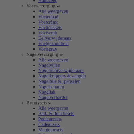
Handzeep
Voetverzorging
Alle weergeven
Voetenbad
Voetcrème
Voetmaskers
Voetscrub
Eeltverwijderaars
Voetgezondheid
Voetspray
Nagelverzorging
Alle weergeven
Nagelvijlen
Nagelriemverwijderaars
Nagelknippers & -tangen
Nagelolie & -penselen
Nagelscharen
Nagellak
Nagelverharder
Beautysets
Alle weergeven
Bad- & douchesets
Pedicuresets
Cadeausets
Manicuresets