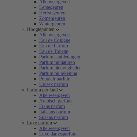
Alle weergeven
Lentegeuren
Herfst geuren
Zomergeuren
Wintergeuren
Hoogtepunten
Alle weergeven
Eau de Cologne
Eau de Parfum
Eau de Toilette
Parfum aanbiedingen
Parfum miniaturen
Parfum nieuwigheden
Parfum op rekening
Populair parfum
Unisex parfum
Parfum per land
Alle weergeven
Arabisch parfum
Frans parfum
Italiaans parfum
Spaans parfum
Luxe parfum
Alle weergeven
Luxe damesparfum