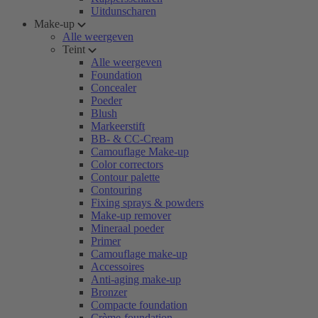
Uitdunscharen
Make-up
Alle weergeven
Teint
Alle weergeven
Foundation
Concealer
Poeder
Blush
Markeerstift
BB- & CC-Cream
Camouflage Make-up
Color correctors
Contour palette
Contouring
Fixing sprays & powders
Make-up remover
Mineraal poeder
Primer
Camouflage make-up
Accessoires
Anti-aging make-up
Bronzer
Compacte foundation
Crème-foundation