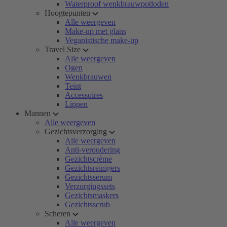
Waterproof wenkbrauwpotloden
Hoogtepunten
Alle weergeven
Make-up met glans
Veganistische make-up
Travel Size
Alle weergeven
Ogen
Wenkbrauwen
Teint
Accessoires
Lippen
Mannen
Alle weergeven
Gezichtsverzorging
Alle weergeven
Anti-veroudering
Gezichtscrème
Gezichtsreinigers
Gezichtsserum
Verzorgingssets
Gezichtsmaskers
Gezichtsscrub
Scheren
Alle weergeven