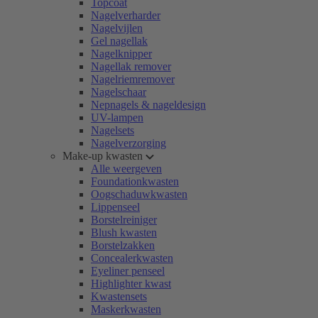
Topcoat
Nagelverharder
Nagelvijlen
Gel nagellak
Nagelknipper
Nagellak remover
Nagelriemremover
Nagelschaar
Nepnagels & nageldesign
UV-lampen
Nagelsets
Nagelverzorging
Make-up kwasten
Alle weergeven
Foundationkwasten
Oogschaduwkwasten
Lippenseel
Borstelreiniger
Blush kwasten
Borstelzakken
Concealerkwasten
Eyeliner penseel
Highlighter kwast
Kwastensets
Maskerkwasten