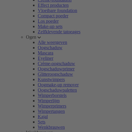
Effect producten
Vloeibare foundation
Compact poeder
Los poeder
Make-up sets
Zelfklevende tatoeages
Ogen
Alle weergeven
Oogschaduw
Mascara
Eyeliner
Crème-oogschaduw
Oogschaduwprimer
Glitteroogschaduw
Kunstwimpers
Oogmake-up remover
Oogschaduwpaletten
Wimperborstels
Wimperlijm
Wimperprimers
Wimpertangen
Kajal
Sets
Wenkbrauwen