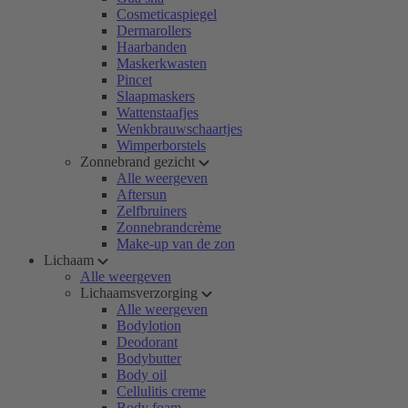
Cosmeticaspiegel
Dermarollers
Haarbanden
Maskerkwasten
Pincet
Slaapmaskers
Wattenstaafjes
Wenkbrauwschaartjes
Wimperborstels
Zonnebrand gezicht
Alle weergeven
Aftersun
Zelfbruiners
Zonnebrandcrème
Make-up van de zon
Lichaam
Alle weergeven
Lichaamsverzorging
Alle weergeven
Bodylotion
Deodorant
Bodybutter
Body oil
Cellulitis creme
Body foam