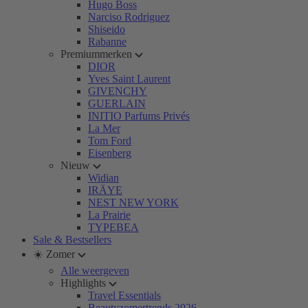
Hugo Boss
Narciso Rodriguez
Shiseido
Rabanne
Premiummerken
DIOR
Yves Saint Laurent
GIVENCHY
GUERLAIN
INITIO Parfums Privés
La Mer
Tom Ford
Eisenberg
Nieuw
Widian
IRÄYE
NEST NEW YORK
La Prairie
TYPEBEA
Sale & Bestsellers
☀️ Zomer
Alle weergeven
Highlights
Travel Essentials
Beautyzomertrends 2026