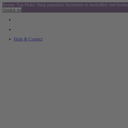
Beauty Top Picks: Shop populaire favorieten en bestsellers met kortin
Ontdek nu
Hulp & Contact