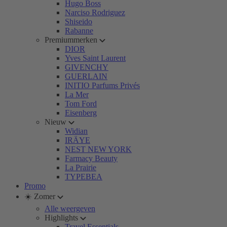
Hugo Boss
Narciso Rodriguez
Shiseido
Rabanne
Premiummerken
DIOR
Yves Saint Laurent
GIVENCHY
GUERLAIN
INITIO Parfums Privés
La Mer
Tom Ford
Eisenberg
Nieuw
Widian
IRÄYE
NEST NEW YORK
Farmacy Beauty
La Prairie
TYPEBEA
Promo
☀️ Zomer
Alle weergeven
Highlights
Travel Essentials