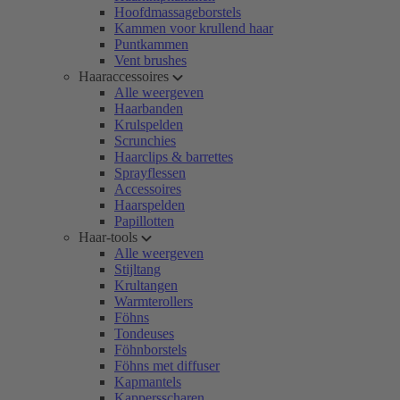
Hoofdmassageborstels
Kammen voor krullend haar
Puntkammen
Vent brushes
Haaraccessoires
Alle weergeven
Haarbanden
Krulspelden
Scrunchies
Haarclips & barrettes
Sprayflessen
Accessoires
Haarspelden
Papillotten
Haar-tools
Alle weergeven
Stijltang
Krultangen
Warmterollers
Föhns
Tondeuses
Föhnborstels
Föhns met diffuser
Kapmantels
Kappersscharen