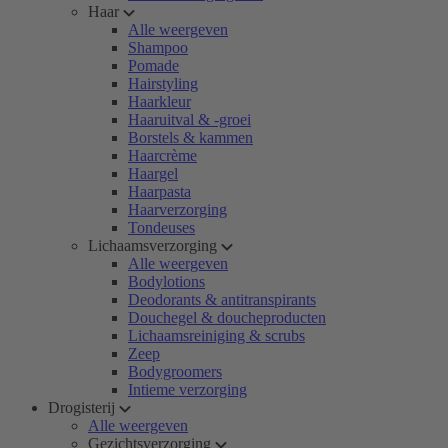
Haar
Alle weergeven
Shampoo
Pomade
Hairstyling
Haarkleur
Haaruitval & -groei
Borstels & kammen
Haarcrème
Haargel
Haarpasta
Haarverzorging
Tondeuses
Lichaamsverzorging
Alle weergeven
Bodylotions
Deodorants & antitranspirants
Douchegel & doucheproducten
Lichaamsreiniging & scrubs
Zeep
Bodygroomers
Intieme verzorging
Drogisterij
Alle weergeven
Gezichtsverzorging