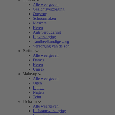
Alle weergeven
Gezichtsverzorging
Oogzorg
Schoonmaken
Maskers
Heren
Anti-veroudering
Lipverzorging
Tandheelkundige zorg
Verzorging van de zon
Parfum
Alle weergeven
Dames
Heren
Unisex
Make-up
Alle weergeven
Ogen
Lippen
Nagels
Teint
Lichaam
Alle weergeven
Lichaamsverzorging