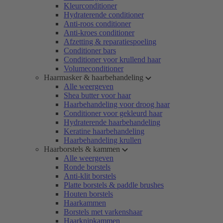
Kleurconditioner
Hydraterende conditioner
Anti-roos conditioner
Anti-kroes conditioner
Afzetting & reparatiespoeling
Conditioner bars
Conditioner voor krullend haar
Volumeconditioner
Haarmasker & haarbehandeling
Alle weergeven
Shea butter voor haar
Haarbehandeling voor droog haar
Conditioner voor gekleurd haar
Hydraterende haarbehandeling
Keratine haarbehandeling
Haarbehandeling krullen
Haarborstels & kammen
Alle weergeven
Ronde borstels
Anti-klit borstels
Platte borstels & paddle brushes
Houten borstels
Haarkammen
Borstels met varkenshaar
Haarknipkammen