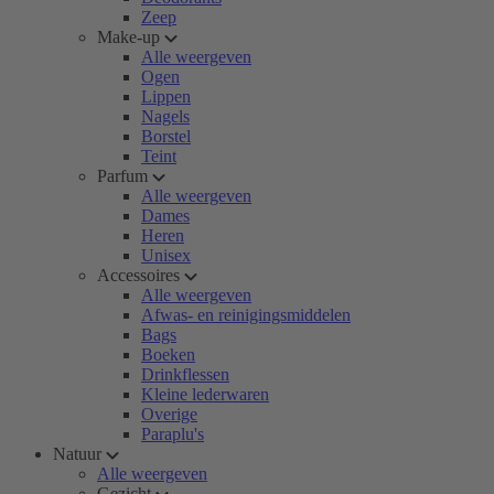
Zeep
Make-up
Alle weergeven
Ogen
Lippen
Nagels
Borstel
Teint
Parfum
Alle weergeven
Dames
Heren
Unisex
Accessoires
Alle weergeven
Afwas- en reinigingsmiddelen
Bags
Boeken
Drinkflessen
Kleine lederwaren
Overige
Paraplu's
Natuur
Alle weergeven
Gezicht