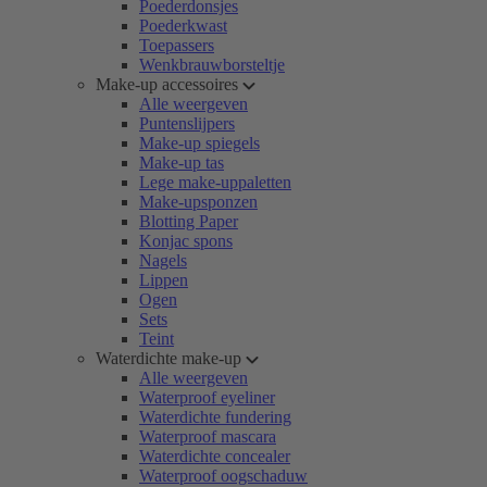
Poederdonsjes
Poederkwast
Toepassers
Wenkbrauwborsteltje
Make-up accessoires
Alle weergeven
Puntenslijpers
Make-up spiegels
Make-up tas
Lege make-uppaletten
Make-upsponzen
Blotting Paper
Konjac spons
Nagels
Lippen
Ogen
Sets
Teint
Waterdichte make-up
Alle weergeven
Waterproof eyeliner
Waterdichte fundering
Waterproof mascara
Waterdichte concealer
Waterproof oogschaduw