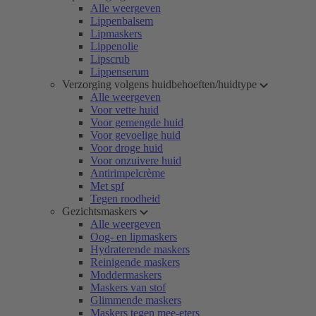
Alle weergeven
Lippenbalsem
Lipmaskers
Lippenolie
Lipscrub
Lippenserum
Verzorging volgens huidbehoeften/huidtype
Alle weergeven
Voor vette huid
Voor gemengde huid
Voor gevoelige huid
Voor droge huid
Voor onzuivere huid
Antirimpelcrème
Met spf
Tegen roodheid
Gezichtsmaskers
Alle weergeven
Oog- en lipmaskers
Hydraterende maskers
Reinigende maskers
Moddermaskers
Maskers van stof
Glimmende maskers
Maskers tegen mee-eters