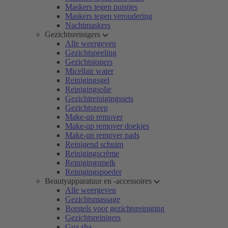
Maskers tegen puistjes
Maskers tegen veroudering
Nachtmaskers
Gezichtsreinigers
Alle weergeven
Gezichtspeeling
Gezichtstoners
Micellair water
Reinigingsgel
Reinigingsolie
Gezichtreinigingssets
Gezichtszeep
Make-up remover
Make-up remover doekjes
Make-up remover pads
Reinigend schuim
Reinigingscrème
Reinigingsmelk
Reinigingspoeder
Beautyapparatuur en -accessoires
Alle weergeven
Gezichtsmassage
Borstels voor gezichtsreiniging
Gezichtsreinigers
Gua sha