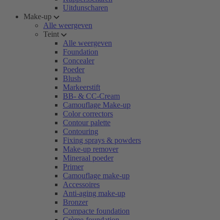
Uitdunscharen
Make-up
Alle weergeven
Teint
Alle weergeven
Foundation
Concealer
Poeder
Blush
Markeerstift
BB- & CC-Cream
Camouflage Make-up
Color correctors
Contour palette
Contouring
Fixing sprays & powders
Make-up remover
Mineraal poeder
Primer
Camouflage make-up
Accessoires
Anti-aging make-up
Bronzer
Compacte foundation
Crème-foundation