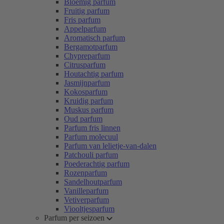
Bloemig parfum
Fruitig parfum
Fris parfum
Appelparfum
Aromatisch parfum
Bergamotparfum
Chypreparfum
Citrusparfum
Houtachtig parfum
Jasmijnparfum
Kokosparfum
Kruidig parfum
Muskus parfum
Oud parfum
Parfum fris linnen
Parfum molecuul
Parfum van lelietje-van-dalen
Patchouli parfum
Poederachtig parfum
Rozenparfum
Sandelhoutparfum
Vanilleparfum
Vetiverparfum
Viooltjesparfum
Parfum per seizoen