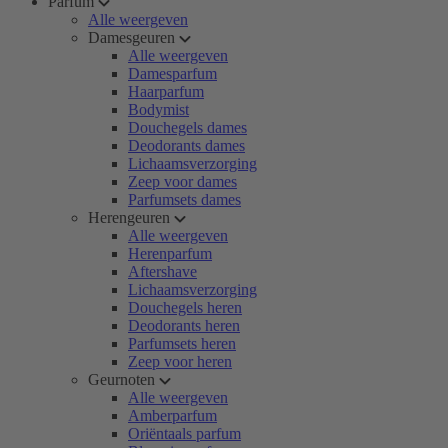
Parfum
Alle weergeven
Damesgeuren
Alle weergeven
Damesparfum
Haarparfum
Bodymist
Douchegels dames
Deodorants dames
Lichaamsverzorging
Zeep voor dames
Parfumsets dames
Herengeuren
Alle weergeven
Herenparfum
Aftershave
Lichaamsverzorging
Douchegels heren
Deodorants heren
Parfumsets heren
Zeep voor heren
Geurnoten
Alle weergeven
Amberparfum
Oriëntaals parfum