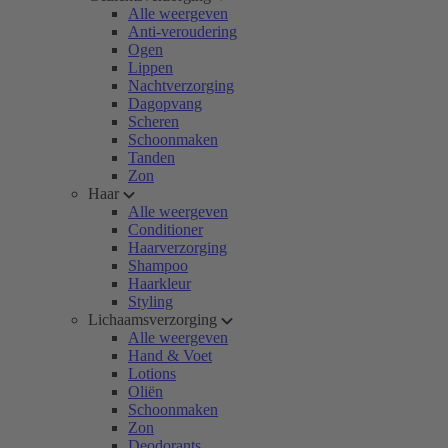
Alle weergeven
Anti-veroudering
Ogen
Lippen
Nachtverzorging
Dagopvang
Scheren
Schoonmaken
Tanden
Zon
Haar
Alle weergeven
Conditioner
Haarverzorging
Shampoo
Haarkleur
Styling
Lichaamsverzorging
Alle weergeven
Hand & Voet
Lotions
Oliën
Schoonmaken
Zon
Deodorants