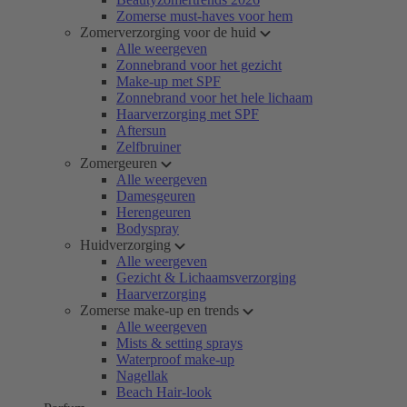
Zomerse must-haves voor hem
Zomerverzorging voor de huid
Alle weergeven
Zonnebrand voor het gezicht
Make-up met SPF
Zonnebrand voor het hele lichaam
Haarverzorging met SPF
Aftersun
Zelfbruiner
Zomergeuren
Alle weergeven
Damesgeuren
Herengeuren
Bodyspray
Huidverzorging
Alle weergeven
Gezicht & Lichaamsverzorging
Haarverzorging
Zomerse make-up en trends
Alle weergeven
Mists & setting sprays
Waterproof make-up
Nagellak
Beach Hair-look