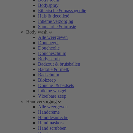
Bodyspray
Etherische & massageolie
Hals & decolleté
Intieme verzorging
Sauna olie & infusie
Body wash
Alle weergeven
Douchegel
Doucheolie
Doucheschuim
Body scrub
Badzout & bruisballen
Badolie & -melk
Badschuim
Blokzeep
Douche- & badsets
Intieme wasgel
Vloeibare zeep
Handverzorging
Alle weergeven
Handcrème
Handdesinfectie
Handmaskers
Hand scrubben