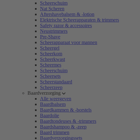
Scheerschuim
Nat Scheren
Aftershavebalsem & -lotion
Elektrische Scheerapparaten & trimmers
Safety razor & accessoires
Neustrimmers
Pre-Shave
Scheerapparaat voor mannen
Scheergel
Scheerkom
Scheerkwast
Scheermes
Scheerschuim
Scheersets
Scheerstandaard
Scheerzeep
Baardverzorging
Alle weergeven
Baardbalsem
Baardkammen & -borstels
Baardolie
Baardtondeuses & -trimmers
Baardshampoo & -zeep
Baard trimmen
Baardverzorgingssets