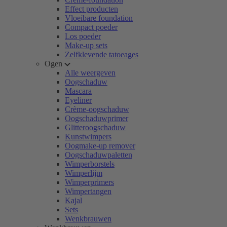
Effect producten
Vloeibare foundation
Compact poeder
Los poeder
Make-up sets
Zelfklevende tatoeages
Ogen
Alle weergeven
Oogschaduw
Mascara
Eyeliner
Crème-oogschaduw
Oogschaduwprimer
Glitteroogschaduw
Kunstwimpers
Oogmake-up remover
Oogschaduwpaletten
Wimperborstels
Wimperlijm
Wimperprimers
Wimpertangen
Kajal
Sets
Wenkbrauwen