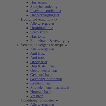
Haarserum
Spraybehandeling
Leave-in conditioner
Haarverzorgingsset
Hoofdhuidverzorging
Alle weergeven
Hoofdhuid olie
Scalp scrub
Hair tonic
Zonnebrand & verzorging
Verzorging volgens haartype
Alle weergeven
Anti-frizz
Anti-roos
Droog haar
Dun & steil haar
Geblondeerd haar
Gekleurd haar
Gevoelige hoofdhuid
Krullend haar
Middelen tegen haaruitval
Normaal haar
Vet haar
Conditioner & spoelen
Alle weergeven