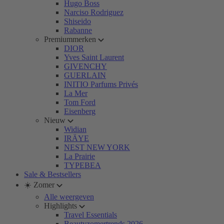
Hugo Boss
Narciso Rodriguez
Shiseido
Rabanne
Premiummerken
DIOR
Yves Saint Laurent
GIVENCHY
GUERLAIN
INITIO Parfums Privés
La Mer
Tom Ford
Eisenberg
Nieuw
Widian
IRÄYE
NEST NEW YORK
La Prairie
TYPEBEA
Sale & Bestsellers
☀️ Zomer
Alle weergeven
Highlights
Travel Essentials
Beautyzomertrends 2026