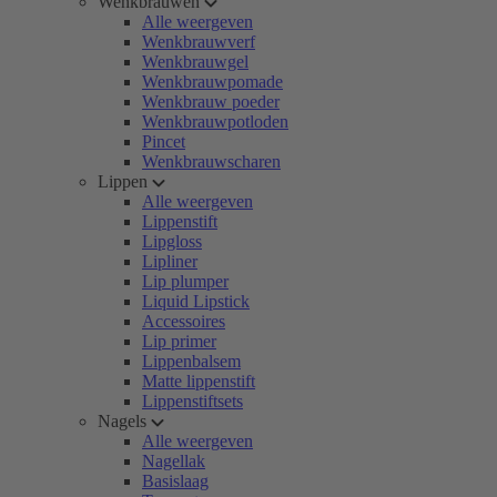
Wenkbrauwen
Alle weergeven
Wenkbrauwverf
Wenkbrauwgel
Wenkbrauwpomade
Wenkbrauw poeder
Wenkbrauwpotloden
Pincet
Wenkbrauwscharen
Lippen
Alle weergeven
Lippenstift
Lipgloss
Lipliner
Lip plumper
Liquid Lipstick
Accessoires
Lip primer
Lippenbalsem
Matte lippenstift
Lippenstiftsets
Nagels
Alle weergeven
Nagellak
Basislaag