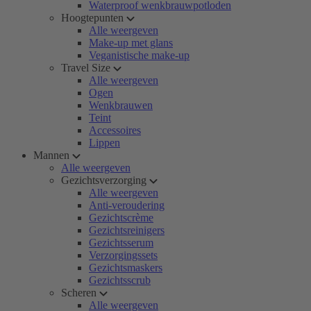
Waterproof wenkbrauwpotloden
Hoogtepunten
Alle weergeven
Make-up met glans
Veganistische make-up
Travel Size
Alle weergeven
Ogen
Wenkbrauwen
Teint
Accessoires
Lippen
Mannen
Alle weergeven
Gezichtsverzorging
Alle weergeven
Anti-veroudering
Gezichtscrème
Gezichtsreinigers
Gezichtsserum
Verzorgingssets
Gezichtsmaskers
Gezichtsscrub
Scheren
Alle weergeven