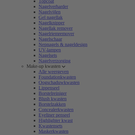
Topcoat
Nagelverharder
Nagelvijlen
Gel nagellak
Nagelknipper
Nagellak remover
Nagelriemremover
Nagelschaar
Nepnagels & nageldesign
UV-lampen
Nagelsets
Nagelverzorging
Make-up kwasten
Alle weergeven
Foundationkwasten
Oogschaduwkwasten
Lippenseel
Borstelreiniger
Blush kwasten
Borstelzakken
Concealerkwasten
Eyeliner penseel
Highlighter kwast
Kwastensets
Maskerkwasten