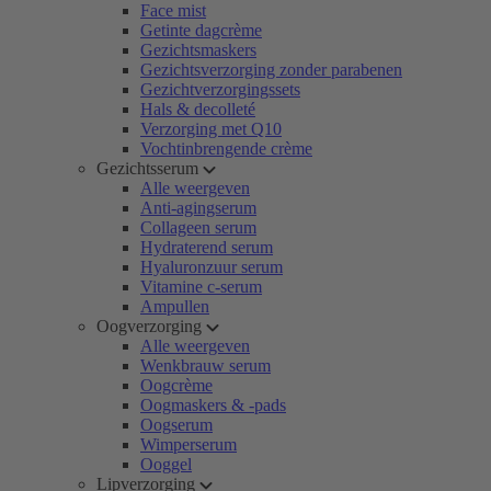
Face mist
Getinte dagcrème
Gezichtsmaskers
Gezichtsverzorging zonder parabenen
Gezichtverzorgingssets
Hals & decolleté
Verzorging met Q10
Vochtinbrengende crème
Gezichtsserum
Alle weergeven
Anti-agingserum
Collageen serum
Hydraterend serum
Hyaluronzuur serum
Vitamine c-serum
Ampullen
Oogverzorging
Alle weergeven
Wenkbrauw serum
Oogcrème
Oogmaskers & -pads
Oogserum
Wimperserum
Ooggel
Lipverzorging