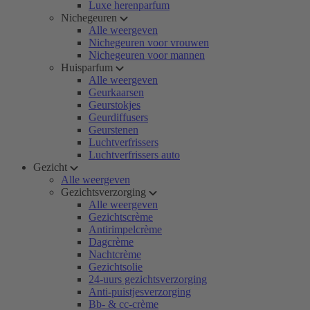
Luxe herenparfum
Nichegeuren
Alle weergeven
Nichegeuren voor vrouwen
Nichegeuren voor mannen
Huisparfum
Alle weergeven
Geurkaarsen
Geurstokjes
Geurdiffusers
Geurstenen
Luchtverfrissers
Luchtverfrissers auto
Gezicht
Alle weergeven
Gezichtsverzorging
Alle weergeven
Gezichtscrème
Antirimpelcrème
Dagcrème
Nachtcrème
Gezichtsolie
24-uurs gezichtsverzorging
Anti-puistjesverzorging
Bb- & cc-crème