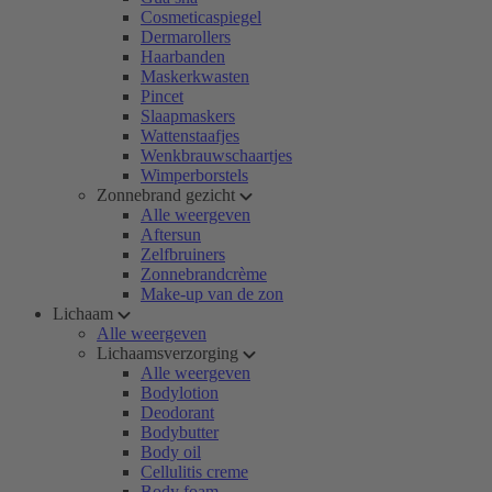
Cosmeticaspiegel
Dermarollers
Haarbanden
Maskerkwasten
Pincet
Slaapmaskers
Wattenstaafjes
Wenkbrauwschaartjes
Wimperborstels
Zonnebrand gezicht
Alle weergeven
Aftersun
Zelfbruiners
Zonnebrandcrème
Make-up van de zon
Lichaam
Alle weergeven
Lichaamsverzorging
Alle weergeven
Bodylotion
Deodorant
Bodybutter
Body oil
Cellulitis creme
Body foam