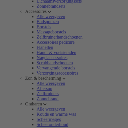
Lichaamsverzorgingssets
Zonnebrandsets
Accessoires
Alle weergeven
Badsponzen
Borstels
Massageborstels
Zelfbruinerhandschoenen
Accessoires pedicure
Flanellen
Hand- & voetsieraden
Nagelaccessoires
Scrubhandschoenen
Vervangende borstels
Verzorgingsaccessoires
Zon & bescherming
Alle weergeven
Aftersun
Zelfbruiners
Zonnebrand
Ontharen
Alle weergeven
Koude en warme was
Scheermesjes
Scheeronderhoud