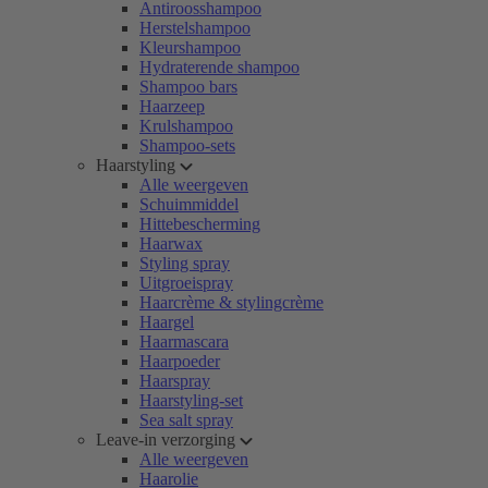
Antiroosshampoo
Herstelshampoo
Kleurshampoo
Hydraterende shampoo
Shampoo bars
Haarzeep
Krulshampoo
Shampoo-sets
Haarstyling
Alle weergeven
Schuimmiddel
Hittebescherming
Haarwax
Styling spray
Uitgroeispray
Haarcrème & stylingcrème
Haargel
Haarmascara
Haarpoeder
Haarspray
Haarstyling-set
Sea salt spray
Leave-in verzorging
Alle weergeven
Haarolie