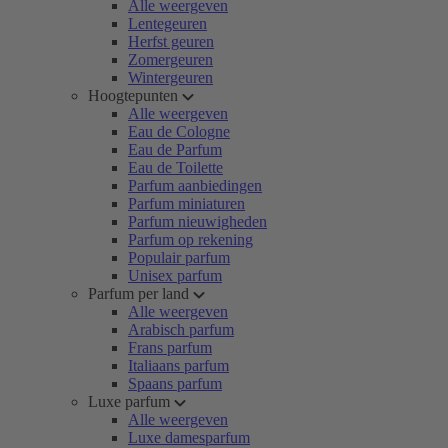
Alle weergeven
Lentegeuren
Herfst geuren
Zomergeuren
Wintergeuren
Hoogtepunten
Alle weergeven
Eau de Cologne
Eau de Parfum
Eau de Toilette
Parfum aanbiedingen
Parfum miniaturen
Parfum nieuwigheden
Parfum op rekening
Populair parfum
Unisex parfum
Parfum per land
Alle weergeven
Arabisch parfum
Frans parfum
Italiaans parfum
Spaans parfum
Luxe parfum
Alle weergeven
Luxe damesparfum