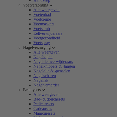
Handzeep
Voetverzorging
Alle weergeven
Voetenbad
Voetcrème
Voetmaskers
Voetscrub
Eeltverwijderaars
Voetgezondheid
Voetspray
Nagelverzorging
Alle weergeven
Nagelvijlen
Nagelriemverwijderaars
Nagelknippers & -tangen
Nagelolie & -penselen
Nagelscharen
Nagellak
Nagelverharder
Beautysets
Alle weergeven
Bad- & douchesets
Pedicuresets
Cadeausets
Manicuresets