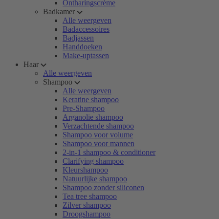
Ontharingscrème
Badkamer
Alle weergeven
Badaccessoires
Badjassen
Handdoeken
Make-uptassen
Haar
Alle weergeven
Shampoo
Alle weergeven
Keratine shampoo
Pre-Shampoo
Arganolie shampoo
Verzachtende shampoo
Shampoo voor volume
Shampoo voor mannen
2-in-1 shampoo & conditioner
Clarifying shampoo
Kleurshampoo
Natuurlijke shampoo
Shampoo zonder siliconen
Tea tree shampoo
Zilver shampoo
Droogshampoo