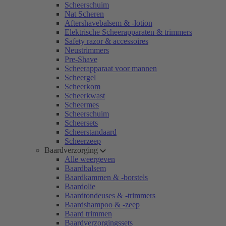
Scheerschuim
Nat Scheren
Aftershavebalsem & -lotion
Elektrische Scheerapparaten & trimmers
Safety razor & accessoires
Neustrimmers
Pre-Shave
Scheerapparaat voor mannen
Scheergel
Scheerkom
Scheerkwast
Scheermes
Scheerschuim
Scheersets
Scheerstandaard
Scheerzeep
Baardverzorging
Alle weergeven
Baardbalsem
Baardkammen & -borstels
Baardolie
Baardtondeuses & -trimmers
Baardshampoo & -zeep
Baard trimmen
Baardverzorgingssets