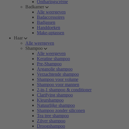
Ontharingscrème
Badkamer
Alle weergeven
Badaccessoires
Badjassen
Handdoeken
Make-uptassen
Haar
Alle weergeven
Shampoo
Alle weergeven
Keratine shampoo
Pre-Shampoo
Arganolie shampoo
Verzachtende shampoo
Shampoo voor volume
Shampoo voor mannen
2-in-1 shampoo & conditioner
Clarifying shampoo
Kleurshampoo
Natuurlijke shampoo
Shampoo zonder siliconen
Tea tree shampoo
Zilver shampoo
Droogshampoo