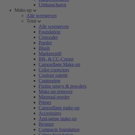
Uitdunscharen
Make-up
Alle weergeven
Teint
Alle weergeven
Foundation
Concealer
Poeder
Blush
Markeerstift
BB- & CC-Cream
Camouflage Make-up
Color correctors
Contour palette
Contouring
Fixing sprays & powders
Make-up remover
Mineraal poeder
Primer
Camouflage make-up
Accessoires
Anti-aging make-up
Bronzer
Compacte foundation
Crème-foundation