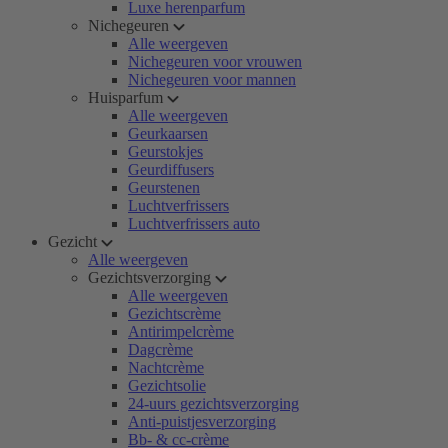
Luxe herenparfum
Nichegeuren
Alle weergeven
Nichegeuren voor vrouwen
Nichegeuren voor mannen
Huisparfum
Alle weergeven
Geurkaarsen
Geurstokjes
Geurdiffusers
Geurstenen
Luchtverfrissers
Luchtverfrissers auto
Gezicht
Alle weergeven
Gezichtsverzorging
Alle weergeven
Gezichtscrème
Antirimpelcrème
Dagcrème
Nachtcrème
Gezichtsolie
24-uurs gezichtsverzorging
Anti-puistjesverzorging
Bb- & cc-crème