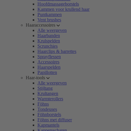
Hoofdmassageborstels
Kammen voor krullend haar
Puntkammen
Vent brushes
Haaraccessoires
Alle weergeven
Haarbanden
Krulspelden
Scrunchies
Haarclips & barrettes
Sprayflessen
Accessoires
Haarspelden
Papillotten
Haar-tools
Alle weergeven
Stijltang
Krultangen
Warmterollers
Föhns
Tondeuses
Föhnborstels
Föhns met diffuser
Kapmantels
Kappersscharen