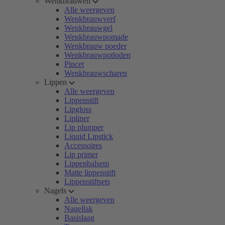
Wenkbrauwen
Alle weergeven
Wenkbrauwverf
Wenkbrauwgel
Wenkbrauwpomade
Wenkbrauw poeder
Wenkbrauwpotloden
Pincet
Wenkbrauwscharen
Lippen
Alle weergeven
Lippenstift
Lipgloss
Lipliner
Lip plumper
Liquid Lipstick
Accessoires
Lip primer
Lippenbalsem
Matte lippenstift
Lippenstiftsets
Nagels
Alle weergeven
Nagellak
Basislaag