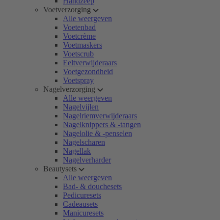
Handzeep
Voetverzorging
Alle weergeven
Voetenbad
Voetcrème
Voetmaskers
Voetscrub
Eeltverwijderaars
Voetgezondheid
Voetspray
Nagelverzorging
Alle weergeven
Nagelvijlen
Nagelriemverwijderaars
Nagelknippers & -tangen
Nagelolie & -penselen
Nagelscharen
Nagellak
Nagelverharder
Beautysets
Alle weergeven
Bad- & douchesets
Pedicuresets
Cadeausets
Manicuresets