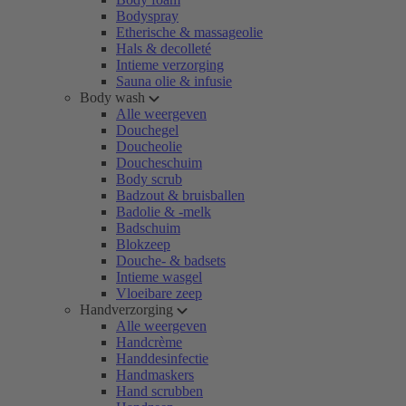
Bodyspray
Etherische & massageolie
Hals & decolleté
Intieme verzorging
Sauna olie & infusie
Body wash
Alle weergeven
Douchegel
Doucheolie
Doucheschuim
Body scrub
Badzout & bruisballen
Badolie & -melk
Badschuim
Blokzeep
Douche- & badsets
Intieme wasgel
Vloeibare zeep
Handverzorging
Alle weergeven
Handcrème
Handdesinfectie
Handmaskers
Hand scrubben