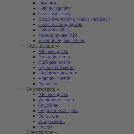
Face mist
Getinte dagcrème
Gezichtsmaskers
Gezichtsverzorging zonder parabenen
Gezichtverzorgingssets
Hals & decolleté
Verzorging met Q10
Vochtinbrengende crème
Gezichtsserum
Alle weergeven
Anti-agingserum
Collageen serum
Hydraterend serum
Hyaluronzuur serum
Vitamine c-serum
Ampullen
Oogverzorging
Alle weergeven
Wenkbrauw serum
Oogcrème
Oogmaskers & -pads
Oogserum
Wimperserum
Ooggel
Lipverzorging