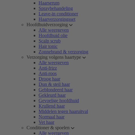
Haarserum
Spraybehandeling
Leave-in conditioner
Haarverzorgingsset
Hoofdhuidverzorging
Alle weergeven
Hoofdhuid olie
Scalp scrub
Hair tonic
Zonnebrand & verzorging
Verzorging volgens haartype
Alle weergeven
Anti-frizz
Anti-roos
Droog haar
Dun & steil haar
Geblondeerd haar
Gekleurd haar
Gevoelige hoofdhuid
Krullend haar
Middelen tegen haaruitval
Normaal haar
Vet haar
Conditioner & spoelen
Alle weergeven