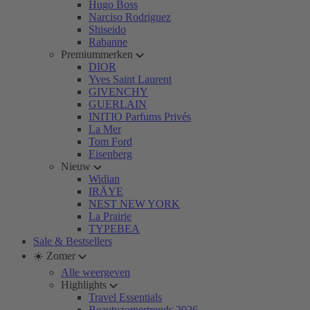
Hugo Boss
Narciso Rodriguez
Shiseido
Rabanne
Premiummerken
DIOR
Yves Saint Laurent
GIVENCHY
GUERLAIN
INITIO Parfums Privés
La Mer
Tom Ford
Eisenberg
Nieuw
Widian
IRÄYE
NEST NEW YORK
La Prairie
TYPEBEA
Sale & Bestsellers
☀️ Zomer
Alle weergeven
Highlights
Travel Essentials
Beautyzomertrends 2026