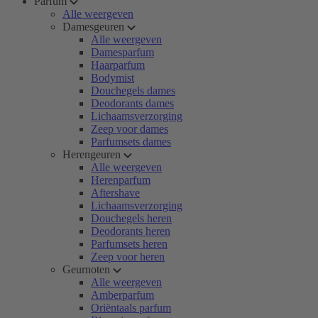
Parfum
Alle weergeven
Damesgeuren
Alle weergeven
Damesparfum
Haarparfum
Bodymist
Douchegels dames
Deodorants dames
Lichaamsverzorging
Zeep voor dames
Parfumsets dames
Herengeuren
Alle weergeven
Herenparfum
Aftershave
Lichaamsverzorging
Douchegels heren
Deodorants heren
Parfumsets heren
Zeep voor heren
Geurnoten
Alle weergeven
Amberparfum
Oriëntaals parfum