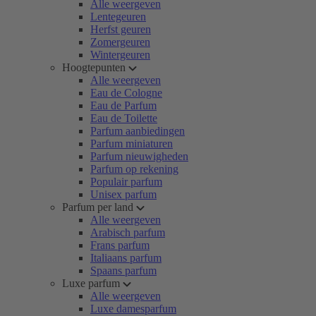
Alle weergeven
Lentegeuren
Herfst geuren
Zomergeuren
Wintergeuren
Hoogtepunten
Alle weergeven
Eau de Cologne
Eau de Parfum
Eau de Toilette
Parfum aanbiedingen
Parfum miniaturen
Parfum nieuwigheden
Parfum op rekening
Populair parfum
Unisex parfum
Parfum per land
Alle weergeven
Arabisch parfum
Frans parfum
Italiaans parfum
Spaans parfum
Luxe parfum
Alle weergeven
Luxe damesparfum