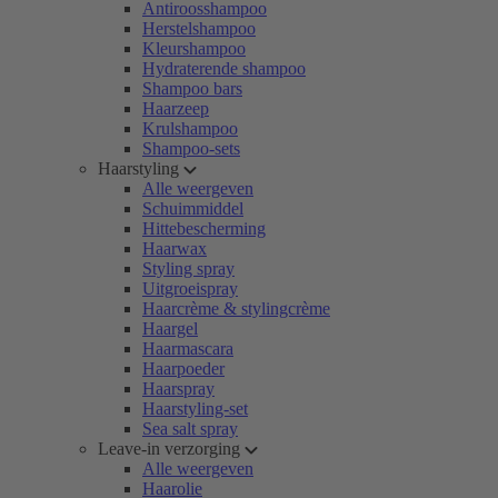
Antiroosshampoo
Herstelshampoo
Kleurshampoo
Hydraterende shampoo
Shampoo bars
Haarzeep
Krulshampoo
Shampoo-sets
Haarstyling
Alle weergeven
Schuimmiddel
Hittebescherming
Haarwax
Styling spray
Uitgroeispray
Haarcrème & stylingcrème
Haargel
Haarmascara
Haarpoeder
Haarspray
Haarstyling-set
Sea salt spray
Leave-in verzorging
Alle weergeven
Haarolie