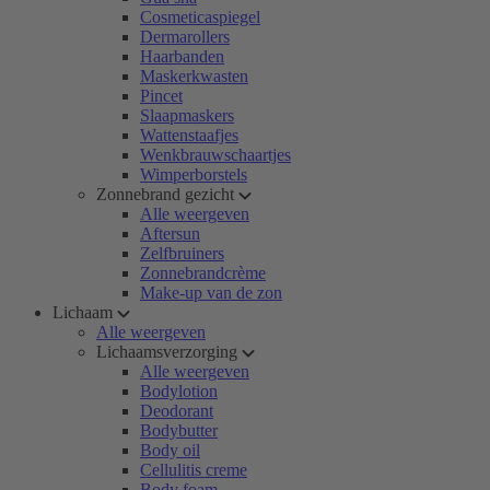
Cosmeticaspiegel
Dermarollers
Haarbanden
Maskerkwasten
Pincet
Slaapmaskers
Wattenstaafjes
Wenkbrauwschaartjes
Wimperborstels
Zonnebrand gezicht
Alle weergeven
Aftersun
Zelfbruiners
Zonnebrandcrème
Make-up van de zon
Lichaam
Alle weergeven
Lichaamsverzorging
Alle weergeven
Bodylotion
Deodorant
Bodybutter
Body oil
Cellulitis creme
Body foam