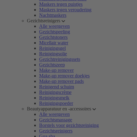
Maskers tegen puistjes
Maskers tegen veroudering
Nachtmaskers
Gezichtsreinigers
Alle weergeven
Gezichtspeeling
Gezichtstoners
Micellair water
Reinigingsgel
Reinigingsolie
Gezichtreinigingssets
Gezichtszeep
Make-up remover
Make-up remover doekjes
Make-up remover pads
Reinigend schuim
Reinigingscrème
Reinigingsmelk
Reinigingspoeder
Beautyapparatuur en -accessoires
Alle weergeven
Gezichtsmassage
Borstels voor gezichtsreiniging
Gezichtsreinigers
Gua sha