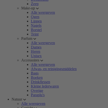
Zeep
Make-up
Alle weergeven
Ogen
Lippen
Nagels
Borstel
Teint
Parfum
Alle weergeven
Dames
Heren
Unisex
Accessoires
Alle weergeven
Afwas- en reinigingsmiddelen
Bags
Boeken
Drinkflessen
Kleine lederwaren
Overige
Paraplu's
Natuur
Alle weergeven
Gezicht