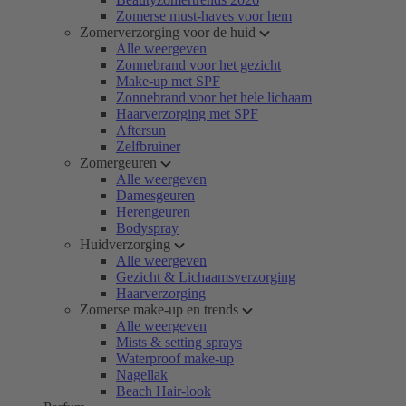
Zomerse must-haves voor hem
Zomerverzorging voor de huid
Alle weergeven
Zonnebrand voor het gezicht
Make-up met SPF
Zonnebrand voor het hele lichaam
Haarverzorging met SPF
Aftersun
Zelfbruiner
Zomergeuren
Alle weergeven
Damesgeuren
Herengeuren
Bodyspray
Huidverzorging
Alle weergeven
Gezicht & Lichaamsverzorging
Haarverzorging
Zomerse make-up en trends
Alle weergeven
Mists & setting sprays
Waterproof make-up
Nagellak
Beach Hair-look