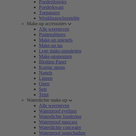
Poederdonsjes
Poederkwast
Toepassers
Wenkbrauwborsteltje
Make-up accessoires
Alle weergeven
Puntenslijpers
Make-up spiegels
Make-up tas
Lege make-uppaletten
Make-upsponzen
Blotting Paper
Konjac spons
Nagels
Lippen
Ogen
Sets
Teint
Waterdichte make-up
Alle weergeven
Waterproof eyeliner
Waterdichte fundering
Waterproof mascara
Waterdichte concealer
Waterproof oogschaduw