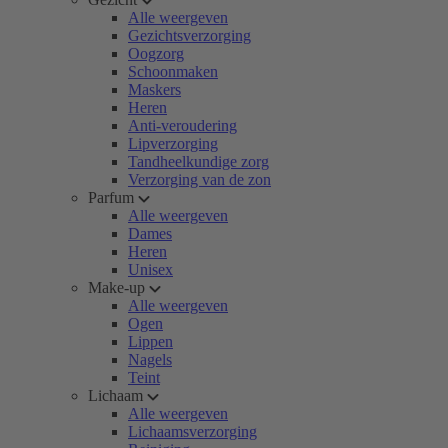
Alle weergeven
Gezichtsverzorging
Oogzorg
Schoonmaken
Maskers
Heren
Anti-veroudering
Lipverzorging
Tandheelkundige zorg
Verzorging van de zon
Parfum
Alle weergeven
Dames
Heren
Unisex
Make-up
Alle weergeven
Ogen
Lippen
Nagels
Teint
Lichaam
Alle weergeven
Lichaamsverzorging