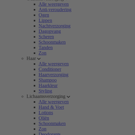
Alle weergeven
Anti-veroudering
Ogen
Lippen
Nachtverzorging
Dagopvang
Scheren
Schoonmaken
Tanden
Zon
Haar
Alle weergeven
Conditioner
Haarverzorging
Shampoo
Haarkleur
Styling
Lichaamsverzorging
Alle weergeven
Hand & Voet
Lotions
Oliën
Schoonmaken
Zon
Deodorants