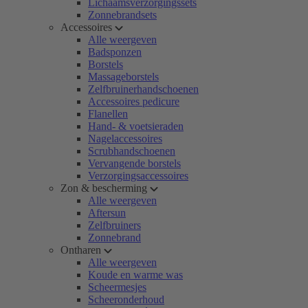
Lichaamsverzorgingssets
Zonnebrandsets
Accessoires
Alle weergeven
Badsponzen
Borstels
Massageborstels
Zelfbruinerhandschoenen
Accessoires pedicure
Flanellen
Hand- & voetsieraden
Nagelaccessoires
Scrubhandschoenen
Vervangende borstels
Verzorgingsaccessoires
Zon & bescherming
Alle weergeven
Aftersun
Zelfbruiners
Zonnebrand
Ontharen
Alle weergeven
Koude en warme was
Scheermesjes
Scheeronderhoud