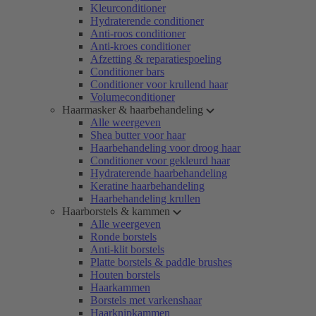
Kleurconditioner
Hydraterende conditioner
Anti-roos conditioner
Anti-kroes conditioner
Afzetting & reparatiespoeling
Conditioner bars
Conditioner voor krullend haar
Volumeconditioner
Haarmasker & haarbehandeling
Alle weergeven
Shea butter voor haar
Haarbehandeling voor droog haar
Conditioner voor gekleurd haar
Hydraterende haarbehandeling
Keratine haarbehandeling
Haarbehandeling krullen
Haarborstels & kammen
Alle weergeven
Ronde borstels
Anti-klit borstels
Platte borstels & paddle brushes
Houten borstels
Haarkammen
Borstels met varkenshaar
Haarknipkammen