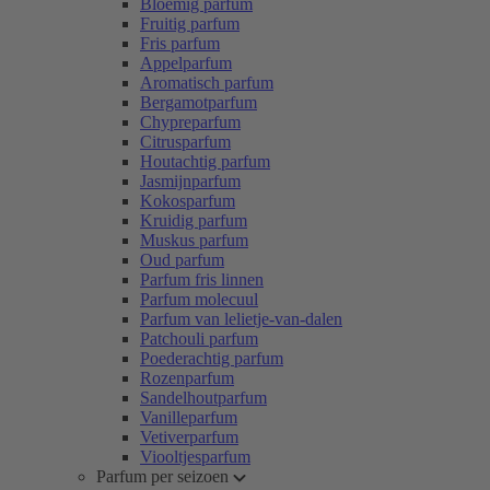
Bloemig parfum
Fruitig parfum
Fris parfum
Appelparfum
Aromatisch parfum
Bergamotparfum
Chypreparfum
Citrusparfum
Houtachtig parfum
Jasmijnparfum
Kokosparfum
Kruidig parfum
Muskus parfum
Oud parfum
Parfum fris linnen
Parfum molecuul
Parfum van lelietje-van-dalen
Patchouli parfum
Poederachtig parfum
Rozenparfum
Sandelhoutparfum
Vanilleparfum
Vetiverparfum
Viooltjesparfum
Parfum per seizoen