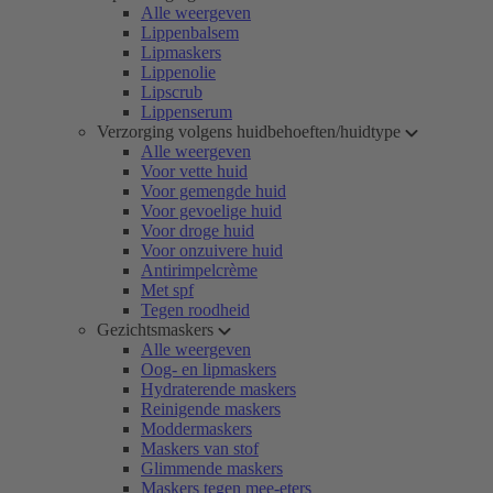
Alle weergeven
Lippenbalsem
Lipmaskers
Lippenolie
Lipscrub
Lippenserum
Verzorging volgens huidbehoeften/huidtype
Alle weergeven
Voor vette huid
Voor gemengde huid
Voor gevoelige huid
Voor droge huid
Voor onzuivere huid
Antirimpelcrème
Met spf
Tegen roodheid
Gezichtsmaskers
Alle weergeven
Oog- en lipmaskers
Hydraterende maskers
Reinigende maskers
Moddermaskers
Maskers van stof
Glimmende maskers
Maskers tegen mee-eters