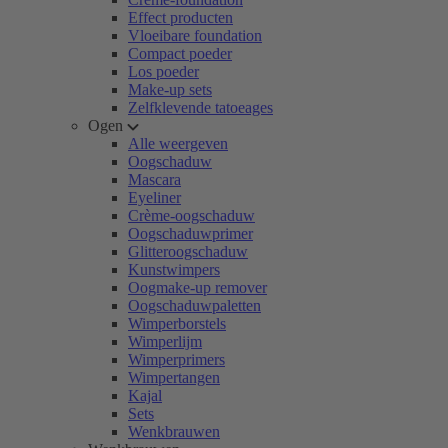
Effect producten
Vloeibare foundation
Compact poeder
Los poeder
Make-up sets
Zelfklevende tatoeages
Ogen
Alle weergeven
Oogschaduw
Mascara
Eyeliner
Crème-oogschaduw
Oogschaduwprimer
Glitteroogschaduw
Kunstwimpers
Oogmake-up remover
Oogschaduwpaletten
Wimperborstels
Wimperlijm
Wimperprimers
Wimpertangen
Kajal
Sets
Wenkbrauwen