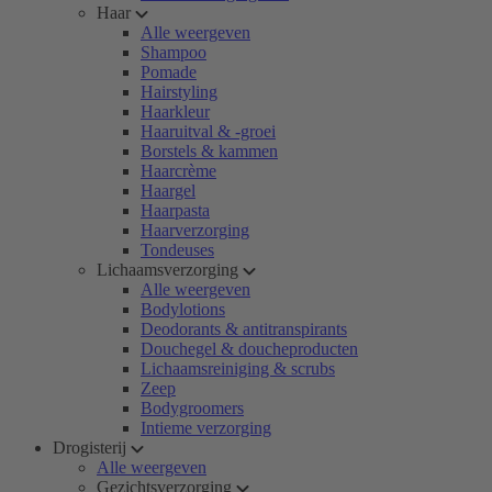
Haar
Alle weergeven
Shampoo
Pomade
Hairstyling
Haarkleur
Haaruitval & -groei
Borstels & kammen
Haarcrème
Haargel
Haarpasta
Haarverzorging
Tondeuses
Lichaamsverzorging
Alle weergeven
Bodylotions
Deodorants & antitranspirants
Douchegel & doucheproducten
Lichaamsreiniging & scrubs
Zeep
Bodygroomers
Intieme verzorging
Drogisterij
Alle weergeven
Gezichtsverzorging