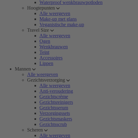
Waterproof wenkbrauwpotloden
Hoogtepunten
Alle weergeven
Make-up met glans
Veganistische make-up
Travel Size
Alle weergeven
Ogen
Wenkbrauwen
Teint
Accessoires
Lippen
Mannen
Alle weergeven
Gezichtsverzorging
Alle weergeven
Anti-veroudering
Gezichtscrème
Gezichtsreinigers
Gezichtsserum
Verzorgingssets
Gezichtsmaskers
Gezichtsscrub
Scheren
Alle weergeven