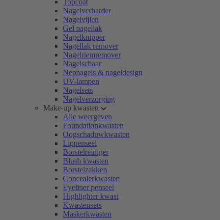
Topcoat
Nagelverharder
Nagelvijlen
Gel nagellak
Nagelknipper
Nagellak remover
Nagelriemremover
Nagelschaar
Nepnagels & nageldesign
UV-lampen
Nagelsets
Nagelverzorging
Make-up kwasten
Alle weergeven
Foundationkwasten
Oogschaduwkwasten
Lippenseel
Borstelreiniger
Blush kwasten
Borstelzakken
Concealerkwasten
Eyeliner penseel
Highlighter kwast
Kwastensets
Maskerkwasten