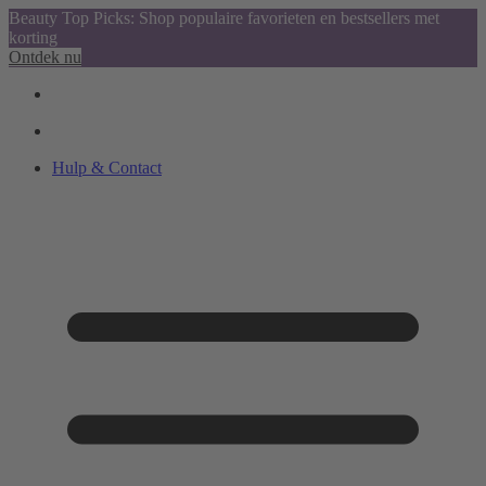
Beauty Top Picks: Shop populaire favorieten en bestsellers met
korting
Ontdek nu
Hulp & Contact