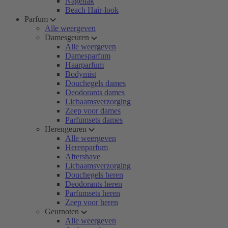
Nagellak
Beach Hair-look
Parfum
Alle weergeven
Damesgeuren
Alle weergeven
Damesparfum
Haarparfum
Bodymist
Douchegels dames
Deodorants dames
Lichaamsverzorging
Zeep voor dames
Parfumsets dames
Herengeuren
Alle weergeven
Herenparfum
Aftershave
Lichaamsverzorging
Douchegels heren
Deodorants heren
Parfumsets heren
Zeep voor heren
Geurnoten
Alle weergeven