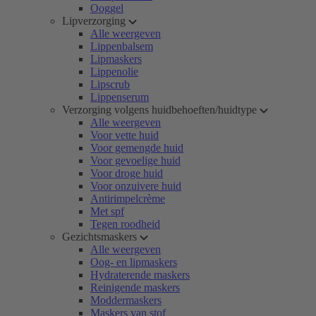
Ooggel
Lipverzorging
Alle weergeven
Lippenbalsem
Lipmaskers
Lippenolie
Lipscrub
Lippenserum
Verzorging volgens huidbehoeften/huidtype
Alle weergeven
Voor vette huid
Voor gemengde huid
Voor gevoelige huid
Voor droge huid
Voor onzuivere huid
Antirimpelcrème
Met spf
Tegen roodheid
Gezichtsmaskers
Alle weergeven
Oog- en lipmaskers
Hydraterende maskers
Reinigende maskers
Moddermaskers
Maskers van stof