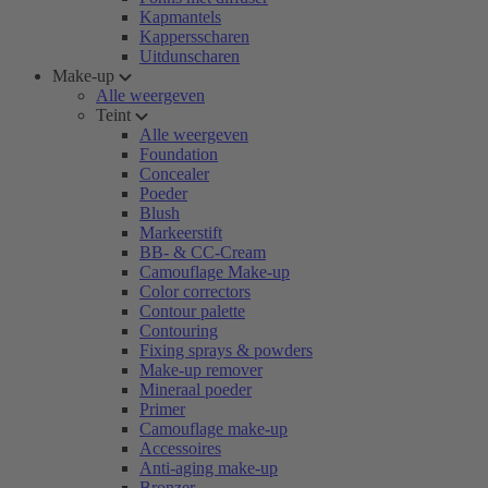
Kapmantels
Kappersscharen
Uitdunscharen
Make-up
Alle weergeven
Teint
Alle weergeven
Foundation
Concealer
Poeder
Blush
Markeerstift
BB- & CC-Cream
Camouflage Make-up
Color correctors
Contour palette
Contouring
Fixing sprays & powders
Make-up remover
Mineraal poeder
Primer
Camouflage make-up
Accessoires
Anti-aging make-up
Bronzer