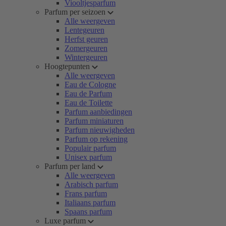
Viooltjesparfum
Parfum per seizoen
Alle weergeven
Lentegeuren
Herfst geuren
Zomergeuren
Wintergeuren
Hoogtepunten
Alle weergeven
Eau de Cologne
Eau de Parfum
Eau de Toilette
Parfum aanbiedingen
Parfum miniaturen
Parfum nieuwigheden
Parfum op rekening
Populair parfum
Unisex parfum
Parfum per land
Alle weergeven
Arabisch parfum
Frans parfum
Italiaans parfum
Spaans parfum
Luxe parfum