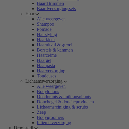
Baard trimmen
Baardverzorgingssets
Haar
Alle weergeven
Shampoo
Pomade
Hairstyling
Haarkleur
Haaruitval & -groei
Borstels & kammen
Haarcrème
Haargel
Haarpasta
Haarverzorging
Tondeuses
Lichaamsverzorging
Alle weergeven
Bodylotions
Deodorants & antitranspirants
Douchegel & doucheproducten
Lichaamsreiniging & scrubs
Zeep
Bodygroomers
Intieme verzorging
Drogisterij