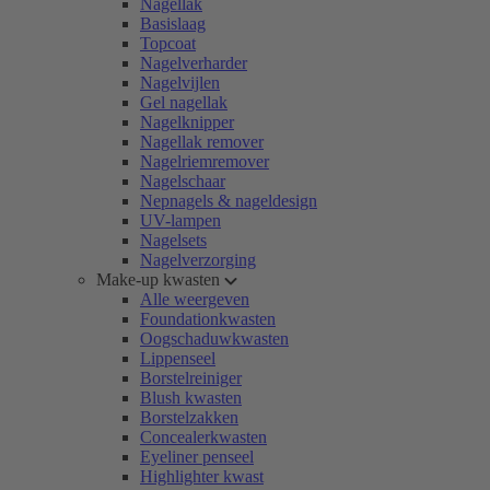
Nagellak
Basislaag
Topcoat
Nagelverharder
Nagelvijlen
Gel nagellak
Nagelknipper
Nagellak remover
Nagelriemremover
Nagelschaar
Nepnagels & nageldesign
UV-lampen
Nagelsets
Nagelverzorging
Make-up kwasten
Alle weergeven
Foundationkwasten
Oogschaduwkwasten
Lippenseel
Borstelreiniger
Blush kwasten
Borstelzakken
Concealerkwasten
Eyeliner penseel
Highlighter kwast