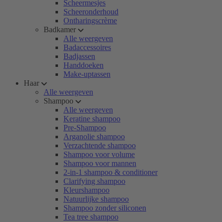
Scheermesjes
Scheeronderhoud
Ontharingscrème
Badkamer
Alle weergeven
Badaccessoires
Badjassen
Handdoeken
Make-uptassen
Haar
Alle weergeven
Shampoo
Alle weergeven
Keratine shampoo
Pre-Shampoo
Arganolie shampoo
Verzachtende shampoo
Shampoo voor volume
Shampoo voor mannen
2-in-1 shampoo & conditioner
Clarifying shampoo
Kleurshampoo
Natuurlijke shampoo
Shampoo zonder siliconen
Tea tree shampoo