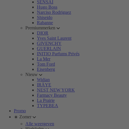
SENSAI
Hugo Boss
Narciso Rodriguez
Shiseido
Rabanne
Premiummerken
DIOR
Yves Saint Laurent
GIVENCHY
GUERLAIN
INITIO Parfums Privés
La Mer
Tom Ford
Eisenberg
Nieuw
Widian
IRÄYE
NEST NEW YORK
Farmacy Beauty
La Prairie
TYPEBEA
Promo
☀️ Zomer
Alle weergeven
Highlights