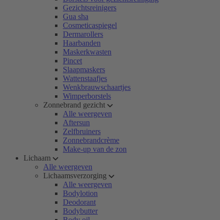
Gezichtsreinigers
Gua sha
Cosmeticaspiegel
Dermarollers
Haarbanden
Maskerkwasten
Pincet
Slaapmaskers
Wattenstaafjes
Wenkbrauwschaartjes
Wimperborstels
Zonnebrand gezicht
Alle weergeven
Aftersun
Zelfbruiners
Zonnebrandcrème
Make-up van de zon
Lichaam
Alle weergeven
Lichaamsverzorging
Alle weergeven
Bodylotion
Deodorant
Bodybutter
Body oil