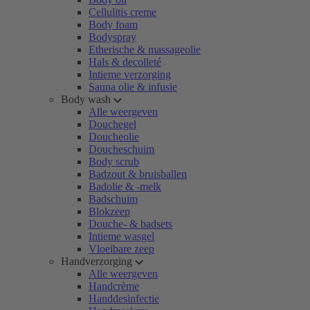
Cellulitis creme
Body foam
Bodyspray
Etherische & massageolie
Hals & decolleté
Intieme verzorging
Sauna olie & infusie
Body wash
Alle weergeven
Douchegel
Doucheolie
Doucheschuim
Body scrub
Badzout & bruisballen
Badolie & -melk
Badschuim
Blokzeep
Douche- & badsets
Intieme wasgel
Vloeibare zeep
Handverzorging
Alle weergeven
Handcrème
Handdesinfectie