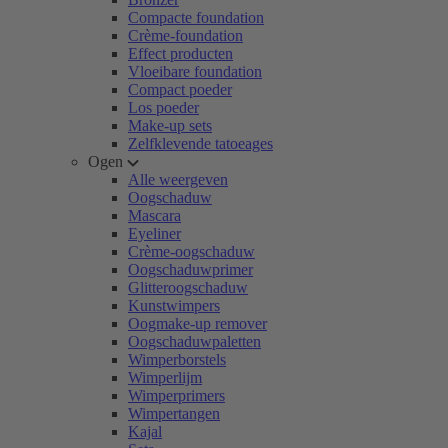
Compacte foundation
Crème-foundation
Effect producten
Vloeibare foundation
Compact poeder
Los poeder
Make-up sets
Zelfklevende tatoeages
Ogen
Alle weergeven
Oogschaduw
Mascara
Eyeliner
Crème-oogschaduw
Oogschaduwprimer
Glitteroogschaduw
Kunstwimpers
Oogmake-up remover
Oogschaduwpaletten
Wimperborstels
Wimperlijm
Wimperprimers
Wimpertangen
Kajal