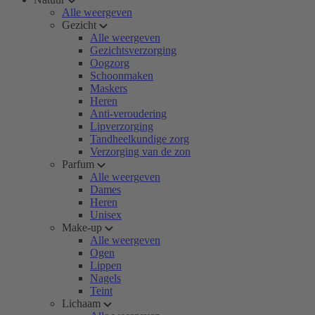
Alle weergeven
Gezicht
Alle weergeven
Gezichtsverzorging
Oogzorg
Schoonmaken
Maskers
Heren
Anti-veroudering
Lipverzorging
Tandheelkundige zorg
Verzorging van de zon
Parfum
Alle weergeven
Dames
Heren
Unisex
Make-up
Alle weergeven
Ogen
Lippen
Nagels
Teint
Lichaam