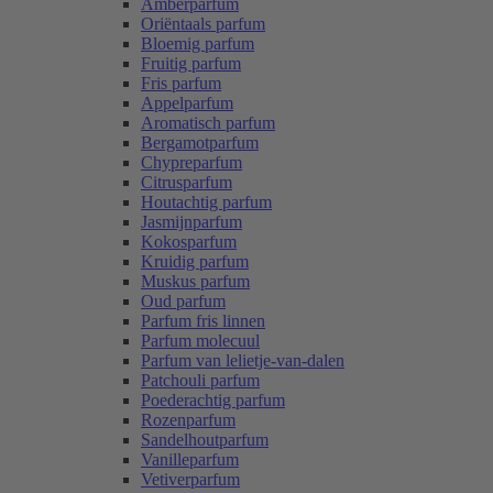
Amberparfum
Oriëntaals parfum
Bloemig parfum
Fruitig parfum
Fris parfum
Appelparfum
Aromatisch parfum
Bergamotparfum
Chypreparfum
Citrusparfum
Houtachtig parfum
Jasmijnparfum
Kokosparfum
Kruidig parfum
Muskus parfum
Oud parfum
Parfum fris linnen
Parfum molecuul
Parfum van lelietje-van-dalen
Patchouli parfum
Poederachtig parfum
Rozenparfum
Sandelhoutparfum
Vanilleparfum
Vetiverparfum