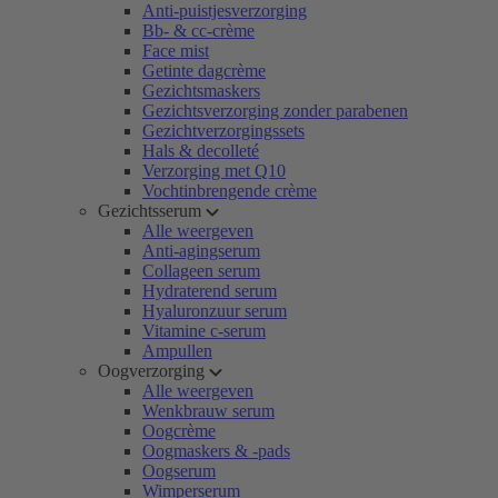
Anti-puistjesverzorging
Bb- & cc-crème
Face mist
Getinte dagcrème
Gezichtsmaskers
Gezichtsverzorging zonder parabenen
Gezichtverzorgingssets
Hals & decolleté
Verzorging met Q10
Vochtinbrengende crème
Gezichtsserum
Alle weergeven
Anti-agingserum
Collageen serum
Hydraterend serum
Hyaluronzuur serum
Vitamine c-serum
Ampullen
Oogverzorging
Alle weergeven
Wenkbrauw serum
Oogcrème
Oogmaskers & -pads
Oogserum
Wimperserum