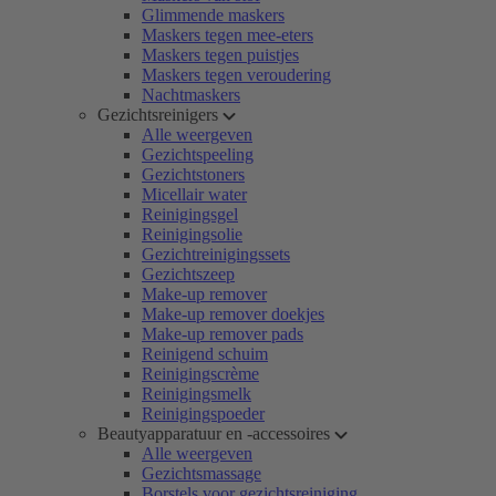
Glimmende maskers
Maskers tegen mee-eters
Maskers tegen puistjes
Maskers tegen veroudering
Nachtmaskers
Gezichtsreinigers
Alle weergeven
Gezichtspeeling
Gezichtstoners
Micellair water
Reinigingsgel
Reinigingsolie
Gezichtreinigingssets
Gezichtszeep
Make-up remover
Make-up remover doekjes
Make-up remover pads
Reinigend schuim
Reinigingscrème
Reinigingsmelk
Reinigingspoeder
Beautyapparatuur en -accessoires
Alle weergeven
Gezichtsmassage
Borstels voor gezichtsreiniging