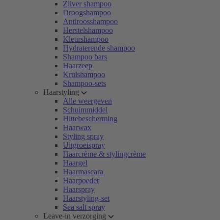
Zilver shampoo
Droogshampoo
Antiroosshampoo
Herstelshampoo
Kleurshampoo
Hydraterende shampoo
Shampoo bars
Haarzeep
Krulshampoo
Shampoo-sets
Haarstyling
Alle weergeven
Schuimmiddel
Hittebescherming
Haarwax
Styling spray
Uitgroeispray
Haarcrème & stylingcrème
Haargel
Haarmascara
Haarpoeder
Haarspray
Haarstyling-set
Sea salt spray
Leave-in verzorging