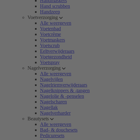
Handmaskers
Hand scrubben
Handzeep
Voetverzorging
Alle weergeven
Voetenbad
Voetcrème
Voetmaskers
Voetscrub
Eeltverwijderaars
Voetgezondheid
Voetspray
Nagelverzorging
Alle weergeven
Nagelvijlen
Nagelriemverwijderaars
Nagelknippers & -tangen
Nagelolie & -penselen
Nagelscharen
Nagellak
Nagelverharder
Beautysets
Alle weergeven
Bad- & douchesets
Pedicuresets