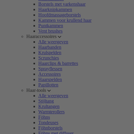
Borstels met varkenshaar
Haarknipkammen
Hoofdmassageborstels
Kammen voor krullend haar
Puntkammen
Vent brushes
Haaraccessoires
Alle weergeven
Haarbanden
Krulspelden
Scrunchies
Haarclips & barrettes
Sprayflessen
Accessoires
Haarspelden
Papillotten
Haar-tools
Alle weergeven
Stijltang
Krultangen
Warmterollers
Föhns
Tondeuses
Föhnborstels
Föhns met diffuser