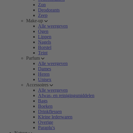
Zon
Deodorants
Zeep
Make-up
Alle weergeven
Ogen
Lippen
Nagels
Borstel
Teint
Parfum
Alle weergeven
Dames
Heren
Unisex
Accessoires
Alle weergeven
Afwas- en reinigingsmiddelen
Bags
Boeken
Drinkflessen
Kleine lederwaren
Overige
Paraplu's
Natuur