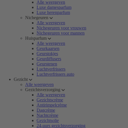
Alle weergeven
Luxe damesparfum
Luxe herenparfum
Nichegeuren
Alle weergeven
Nichegeuren voor vrouwen
Nichegeuren voor mannen
Huisparfum
Alle weergeven
Geurkaarsen
Geurstokjes
Geurdiffusers
Geurstenen
Luchtverfrissers
Luchtverfrissers auto
Gezicht
Alle weergeven
Gezichtsverzorging
Alle weergeven
Gezichtscrème
Antirimpelcrème
Dagcrème
Nachtcrème
Gezichtsolie
24-uurs gezichtsverzorging