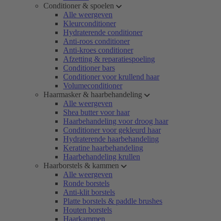
Conditioner & spoelen
Alle weergeven
Kleurconditioner
Hydraterende conditioner
Anti-roos conditioner
Anti-kroes conditioner
Afzetting & reparatiespoeling
Conditioner bars
Conditioner voor krullend haar
Volumeconditioner
Haarmasker & haarbehandeling
Alle weergeven
Shea butter voor haar
Haarbehandeling voor droog haar
Conditioner voor gekleurd haar
Hydraterende haarbehandeling
Keratine haarbehandeling
Haarbehandeling krullen
Haarborstels & kammen
Alle weergeven
Ronde borstels
Anti-klit borstels
Platte borstels & paddle brushes
Houten borstels
Haarkammen