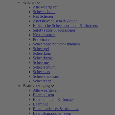
Scheren
Alle weergeven
Scheerschuim
Nat Scheren
Aftershavebalsem & -lotion
Elektrische Scheerapparaten & trimmers
Safety razor & accessoires
Neustrimmers
Pre-Shave
Scheerapparaat voor mannen
Scheergel
Scheerkom
Scheerkwast
Scheermes
Scheerschuim
Scheersets
Scheerstandaard
Scheerzeep
Baardverzorging
Alle weergeven
Baardbalsem
Baardkammen & -borstels
Baardolie
Baardtondeuses & -trimmers
Baardshampoo & -zeep