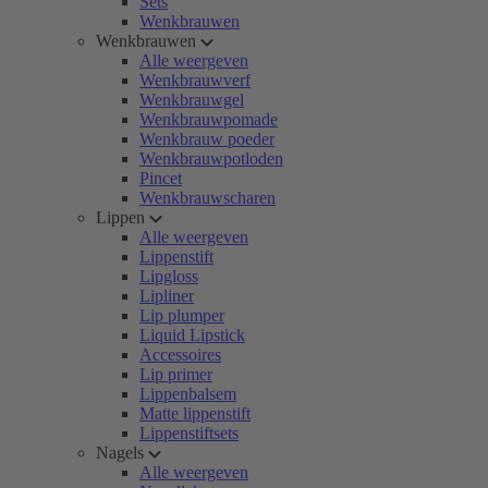
Sets
Wenkbrauwen
Wenkbrauwen
Alle weergeven
Wenkbrauwverf
Wenkbrauwgel
Wenkbrauwpomade
Wenkbrauw poeder
Wenkbrauwpotloden
Pincet
Wenkbrauwscharen
Lippen
Alle weergeven
Lippenstift
Lipgloss
Lipliner
Lip plumper
Liquid Lipstick
Accessoires
Lip primer
Lippenbalsem
Matte lippenstift
Lippenstiftsets
Nagels
Alle weergeven