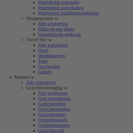
Waterdichte concealer
Waterproof oogschaduw
Waterproof wenkbrauwpotloden
Hoogtepunten
Alle weergeven
Make-up met glans
Veganistische make-up
Travel Size
Alle weergeven
Ogen
Wenkbrauwen
Teint
Accessoires
Lippen
Mannen
Alle weergeven
Gezichtsverzorging
Alle weergeven
Anti-veroudering
Gezichtscrème
Gezichtsreinigers
Gezichtsserum
Verzorgingssets
Gezichtsmaskers
Gezichtsscrub