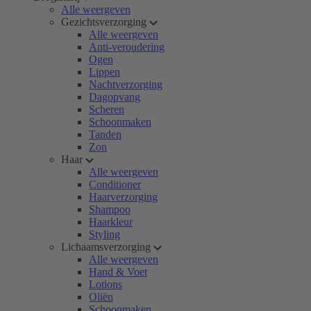
Alle weergeven
Gezichtsverzorging
Alle weergeven
Anti-veroudering
Ogen
Lippen
Nachtverzorging
Dagopvang
Scheren
Schoonmaken
Tanden
Zon
Haar
Alle weergeven
Conditioner
Haarverzorging
Shampoo
Haarkleur
Styling
Lichaamsverzorging
Alle weergeven
Hand & Voet
Lotions
Oliën
Schoonmaken