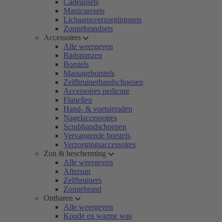
Cadeausets
Manicuresets
Lichaamsverzorgingssets
Zonnebrandsets
Accessoires
Alle weergeven
Badsponzen
Borstels
Massageborstels
Zelfbruinerhandschoenen
Accessoires pedicure
Flanellen
Hand- & voetsieraden
Nagelaccessoires
Scrubhandschoenen
Vervangende borstels
Verzorgingsaccessoires
Zon & bescherming
Alle weergeven
Aftersun
Zelfbruiners
Zonnebrand
Ontharen
Alle weergeven
Koude en warme was