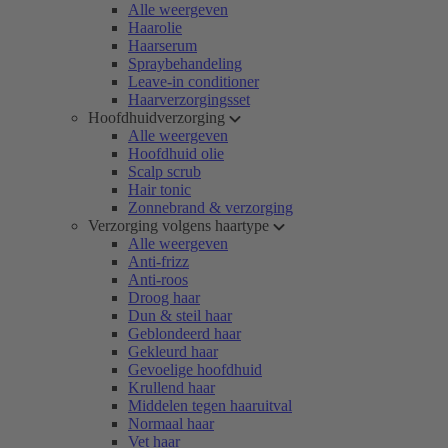
Alle weergeven
Haarolie
Haarserum
Spraybehandeling
Leave-in conditioner
Haarverzorgingsset
Hoofdhuidverzorging
Alle weergeven
Hoofdhuid olie
Scalp scrub
Hair tonic
Zonnebrand & verzorging
Verzorging volgens haartype
Alle weergeven
Anti-frizz
Anti-roos
Droog haar
Dun & steil haar
Geblondeerd haar
Gekleurd haar
Gevoelige hoofdhuid
Krullend haar
Middelen tegen haaruitval
Normaal haar
Vet haar