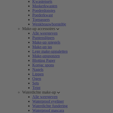
Kwastensets
Maskerkwasten
Poederdonsjes
Poederkwast
Toepassers
Wenkbrauwborsteltje
Make-up accessoires
Alle weergeven
Puntenslijpers
Make-up spiegels
Make-up tas
Lege make-uppaletten
Make-upsponzen
Blotting Paper
Konjac spons
Nagels
Lippen
Ogen
Sets
Teint
Waterdichte make-up
Alle weergeven
Waterproof eyeliner
Waterdichte fundering
Waterproof mascara