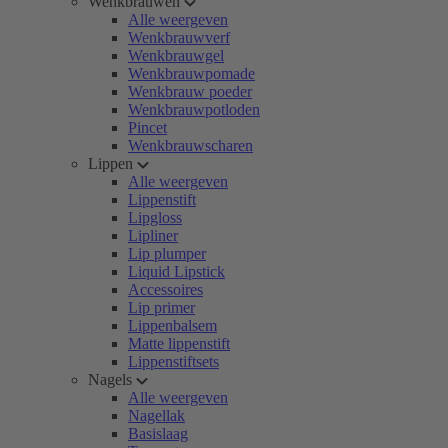
Wenkbrauwen
Alle weergeven
Wenkbrauwverf
Wenkbrauwgel
Wenkbrauwpomade
Wenkbrauw poeder
Wenkbrauwpotloden
Pincet
Wenkbrauwscharen
Lippen
Alle weergeven
Lippenstift
Lipgloss
Lipliner
Lip plumper
Liquid Lipstick
Accessoires
Lip primer
Lippenbalsem
Matte lippenstift
Lippenstiftsets
Nagels
Alle weergeven
Nagellak
Basislaag