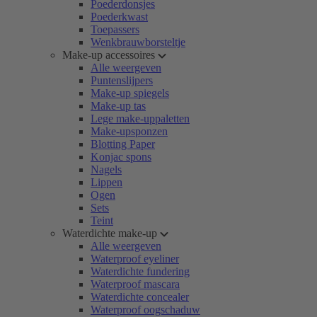
Poederdonsjes
Poederkwast
Toepassers
Wenkbrauwborsteltje
Make-up accessoires
Alle weergeven
Puntenslijpers
Make-up spiegels
Make-up tas
Lege make-uppaletten
Make-upsponzen
Blotting Paper
Konjac spons
Nagels
Lippen
Ogen
Sets
Teint
Waterdichte make-up
Alle weergeven
Waterproof eyeliner
Waterdichte fundering
Waterproof mascara
Waterdichte concealer
Waterproof oogschaduw