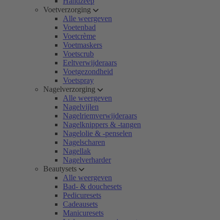
Handzeep
Voetverzorging
Alle weergeven
Voetenbad
Voetcrème
Voetmaskers
Voetscrub
Eeltverwijderaars
Voetgezondheid
Voetspray
Nagelverzorging
Alle weergeven
Nagelvijlen
Nagelriemverwijderaars
Nagelknippers & -tangen
Nagelolie & -penselen
Nagelscharen
Nagellak
Nagelverharder
Beautysets
Alle weergeven
Bad- & douchesets
Pedicuresets
Cadeausets
Manicuresets