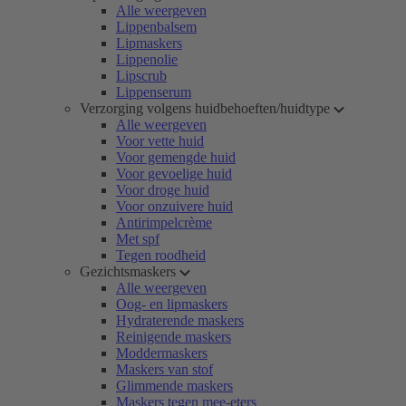
Alle weergeven
Lippenbalsem
Lipmaskers
Lippenolie
Lipscrub
Lippenserum
Verzorging volgens huidbehoeften/huidtype
Alle weergeven
Voor vette huid
Voor gemengde huid
Voor gevoelige huid
Voor droge huid
Voor onzuivere huid
Antirimpelcrème
Met spf
Tegen roodheid
Gezichtsmaskers
Alle weergeven
Oog- en lipmaskers
Hydraterende maskers
Reinigende maskers
Moddermaskers
Maskers van stof
Glimmende maskers
Maskers tegen mee-eters