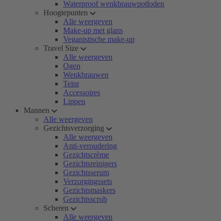
Waterproof wenkbrauwpotloden
Hoogtepunten
Alle weergeven
Make-up met glans
Veganistische make-up
Travel Size
Alle weergeven
Ogen
Wenkbrauwen
Teint
Accessoires
Lippen
Mannen
Alle weergeven
Gezichtsverzorging
Alle weergeven
Anti-veroudering
Gezichtscrème
Gezichtsreinigers
Gezichtsserum
Verzorgingssets
Gezichtsmaskers
Gezichtsscrub
Scheren
Alle weergeven