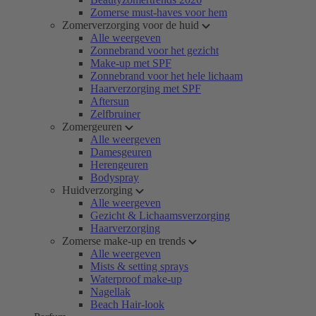
Zomerse must-haves voor hem
Zomerverzorging voor de huid
Alle weergeven
Zonnebrand voor het gezicht
Make-up met SPF
Zonnebrand voor het hele lichaam
Haarverzorging met SPF
Aftersun
Zelfbruiner
Zomergeuren
Alle weergeven
Damesgeuren
Herengeuren
Bodyspray
Huidverzorging
Alle weergeven
Gezicht & Lichaamsverzorging
Haarverzorging
Zomerse make-up en trends
Alle weergeven
Mists & setting sprays
Waterproof make-up
Nagellak
Beach Hair-look