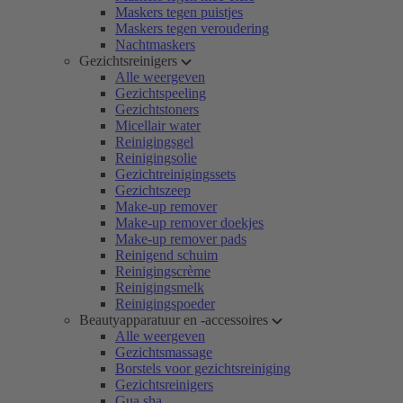
Maskers tegen puistjes
Maskers tegen veroudering
Nachtmaskers
Gezichtsreinigers
Alle weergeven
Gezichtspeeling
Gezichtstoners
Micellair water
Reinigingsgel
Reinigingsolie
Gezichtreinigingssets
Gezichtszeep
Make-up remover
Make-up remover doekjes
Make-up remover pads
Reinigend schuim
Reinigingscrème
Reinigingsmelk
Reinigingspoeder
Beautyapparatuur en -accessoires
Alle weergeven
Gezichtsmassage
Borstels voor gezichtsreiniging
Gezichtsreinigers
Gua sha