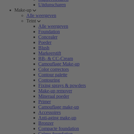
Uitdunscharen
Make-up
Alle weergeven
Teint
Alle weergeven
Foundation
Concealer
Poeder
Blush
Markeerstift
BB- & CC-Cream
Camouflage Make-up
Color correctors
Contour palette
Contouring
Fixing sprays & powders
Make-up remover
Mineraal poeder
Primer
Camouflage make-up
Accessoires
Anti-aging make-up
Bronzer
Compacte foundation
Crème-foundation