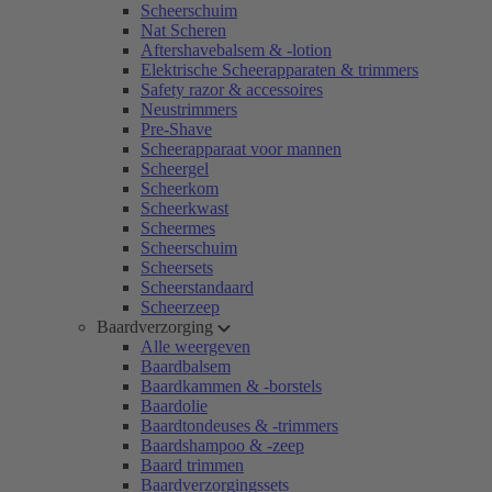
Scheerschuim
Nat Scheren
Aftershavebalsem & -lotion
Elektrische Scheerapparaten & trimmers
Safety razor & accessoires
Neustrimmers
Pre-Shave
Scheerapparaat voor mannen
Scheergel
Scheerkom
Scheerkwast
Scheermes
Scheerschuim
Scheersets
Scheerstandaard
Scheerzeep
Baardverzorging
Alle weergeven
Baardbalsem
Baardkammen & -borstels
Baardolie
Baardtondeuses & -trimmers
Baardshampoo & -zeep
Baard trimmen
Baardverzorgingssets