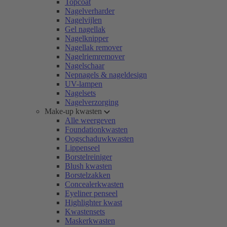
Topcoat
Nagelverharder
Nagelvijlen
Gel nagellak
Nagelknipper
Nagellak remover
Nagelriemremover
Nagelschaar
Nepnagels & nageldesign
UV-lampen
Nagelsets
Nagelverzorging
Make-up kwasten
Alle weergeven
Foundationkwasten
Oogschaduwkwasten
Lippenseel
Borstelreiniger
Blush kwasten
Borstelzakken
Concealerkwasten
Eyeliner penseel
Highlighter kwast
Kwastensets
Maskerkwasten