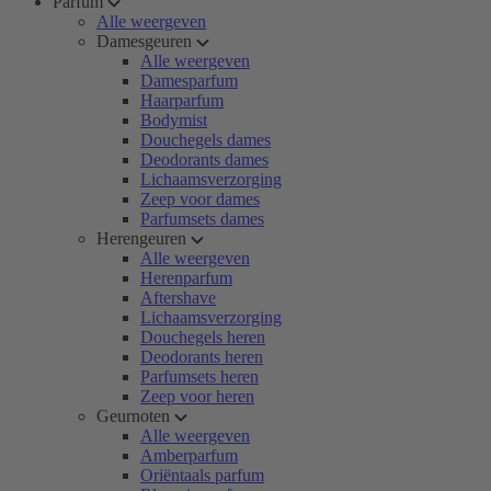
Parfum
Alle weergeven
Damesgeuren
Alle weergeven
Damesparfum
Haarparfum
Bodymist
Douchegels dames
Deodorants dames
Lichaamsverzorging
Zeep voor dames
Parfumsets dames
Herengeuren
Alle weergeven
Herenparfum
Aftershave
Lichaamsverzorging
Douchegels heren
Deodorants heren
Parfumsets heren
Zeep voor heren
Geurnoten
Alle weergeven
Amberparfum
Oriëntaals parfum