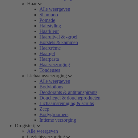
Haar
Alle weergeven
Shampoo
Pomade
Hairstyling
Haarkleur
Haaruitval & -groei
Borstels & kammen
Haarcrème
Haargel
Haarpasta
Haarverzorging
Tondeuses
Lichaamsverzorging
Alle weergeven
Bodylotions
Deodorants & antitranspirants
Douchegel & doucheproducten
Lichaamsreiniging & scrubs
Zeep
Bodygroomers
Intieme verzorging
Drogisterij
Alle weergeven
Gezichtsverzorging