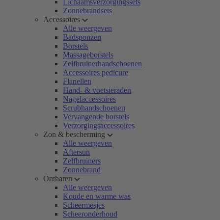
Lichaamsverzorgingssets
Zonnebrandsets
Accessoires
Alle weergeven
Badsponzen
Borstels
Massageborstels
Zelfbruinerhandschoenen
Accessoires pedicure
Flanellen
Hand- & voetsieraden
Nagelaccessoires
Scrubhandschoenen
Vervangende borstels
Verzorgingsaccessoires
Zon & bescherming
Alle weergeven
Aftersun
Zelfbruiners
Zonnebrand
Ontharen
Alle weergeven
Koude en warme was
Scheermesjes
Scheeronderhoud