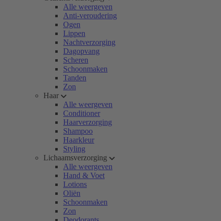
Alle weergeven
Anti-veroudering
Ogen
Lippen
Nachtverzorging
Dagopvang
Scheren
Schoonmaken
Tanden
Zon
Haar
Alle weergeven
Conditioner
Haarverzorging
Shampoo
Haarkleur
Styling
Lichaamsverzorging
Alle weergeven
Hand & Voet
Lotions
Oliën
Schoonmaken
Zon
Deodorants