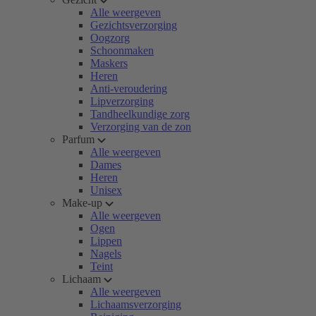
Alle weergeven
Gezichtsverzorging
Oogzorg
Schoonmaken
Maskers
Heren
Anti-veroudering
Lipverzorging
Tandheelkundige zorg
Verzorging van de zon
Parfum
Alle weergeven
Dames
Heren
Unisex
Make-up
Alle weergeven
Ogen
Lippen
Nagels
Teint
Lichaam
Alle weergeven
Lichaamsverzorging