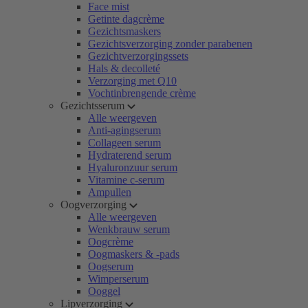
Face mist
Getinte dagcrème
Gezichtsmaskers
Gezichtsverzorging zonder parabenen
Gezichtverzorgingssets
Hals & decolleté
Verzorging met Q10
Vochtinbrengende crème
Gezichtsserum
Alle weergeven
Anti-agingserum
Collageen serum
Hydraterend serum
Hyaluronzuur serum
Vitamine c-serum
Ampullen
Oogverzorging
Alle weergeven
Wenkbrauw serum
Oogcrème
Oogmaskers & -pads
Oogserum
Wimperserum
Ooggel
Lipverzorging