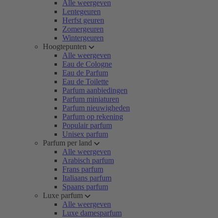
Alle weergeven
Lentegeuren
Herfst geuren
Zomergeuren
Wintergeuren
Hoogtepunten
Alle weergeven
Eau de Cologne
Eau de Parfum
Eau de Toilette
Parfum aanbiedingen
Parfum miniaturen
Parfum nieuwigheden
Parfum op rekening
Populair parfum
Unisex parfum
Parfum per land
Alle weergeven
Arabisch parfum
Frans parfum
Italiaans parfum
Spaans parfum
Luxe parfum
Alle weergeven
Luxe damesparfum