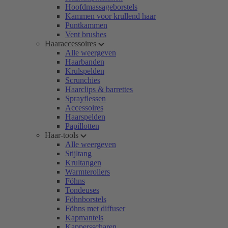
Hoofdmassageborstels
Kammen voor krullend haar
Puntkammen
Vent brushes
Haaraccessoires
Alle weergeven
Haarbanden
Krulspelden
Scrunchies
Haarclips & barrettes
Sprayflessen
Accessoires
Haarspelden
Papillotten
Haar-tools
Alle weergeven
Stijltang
Krultangen
Warmterollers
Föhns
Tondeuses
Föhnborstels
Föhns met diffuser
Kapmantels
Kappersscharen