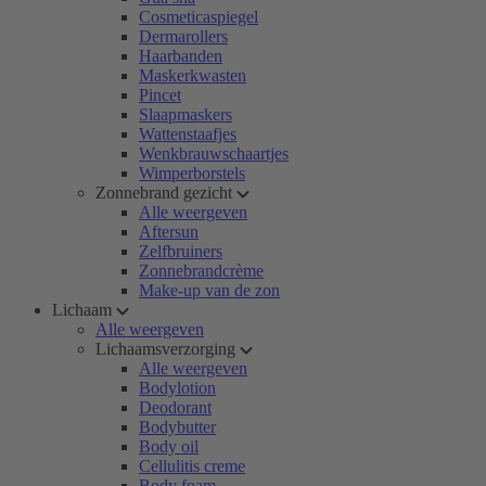
Cosmeticaspiegel
Dermarollers
Haarbanden
Maskerkwasten
Pincet
Slaapmaskers
Wattenstaafjes
Wenkbrauwschaartjes
Wimperborstels
Zonnebrand gezicht
Alle weergeven
Aftersun
Zelfbruiners
Zonnebrandcrème
Make-up van de zon
Lichaam
Alle weergeven
Lichaamsverzorging
Alle weergeven
Bodylotion
Deodorant
Bodybutter
Body oil
Cellulitis creme
Body foam