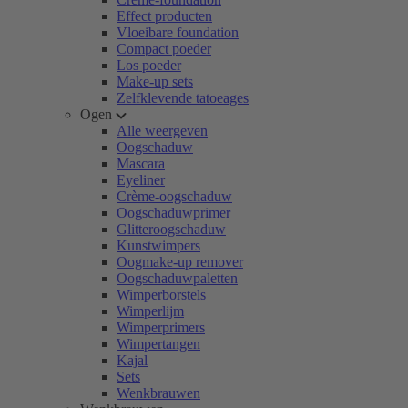
Effect producten
Vloeibare foundation
Compact poeder
Los poeder
Make-up sets
Zelfklevende tatoeages
Ogen
Alle weergeven
Oogschaduw
Mascara
Eyeliner
Crème-oogschaduw
Oogschaduwprimer
Glitteroogschaduw
Kunstwimpers
Oogmake-up remover
Oogschaduwpaletten
Wimperborstels
Wimperlijm
Wimperprimers
Wimpertangen
Kajal
Sets
Wenkbrauwen