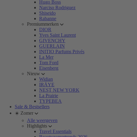
Hugo Boss
Narciso Rodriguez
Shiseido
Rabanne
Premiummerken
DIOR
Yves Saint Laurent
GIVENCHY
GUERLAIN
INITIO Parfums Privés
La Mer
Tom Ford
Eisenberg
Nieuw
Widian
IRÄYE
NEST NEW YORK
La Prairie
TYPEBEA
Sale & Bestsellers
☀️ Zomer
Alle weergeven
Highlights
Travel Essentials
Beautyzomertrends 2026