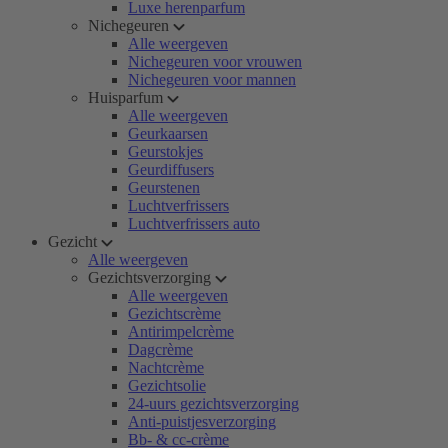
Luxe herenparfum
Nichegeuren
Alle weergeven
Nichegeuren voor vrouwen
Nichegeuren voor mannen
Huisparfum
Alle weergeven
Geurkaarsen
Geurstokjes
Geurdiffusers
Geurstenen
Luchtverfrissers
Luchtverfrissers auto
Gezicht
Alle weergeven
Gezichtsverzorging
Alle weergeven
Gezichtscrème
Antirimpelcrème
Dagcrème
Nachtcrème
Gezichtsolie
24-uurs gezichtsverzorging
Anti-puistjesverzorging
Bb- & cc-crème