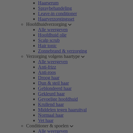
Haarserum
Spraybehandeling
Leave-in conditioner
Haarverzorgingsset
Hoofdhuidverzorging
Alle weergeven
Hoofdhuid olie
Scalp scrub
Hair tonic
Zonnebrand & verzorging
Verzorging volgens haartype
Alle weergeven
Anti-frizz
Anti-roos
Droog haar
Dun & steil haar
Geblondeerd haar
Gekleurd haar
Gevoelige hoofdhuid
Krullend haar
Middelen tegen haaruitval
Normaal haar
Vet haar
Conditioner & spoelen
Alle weergeven