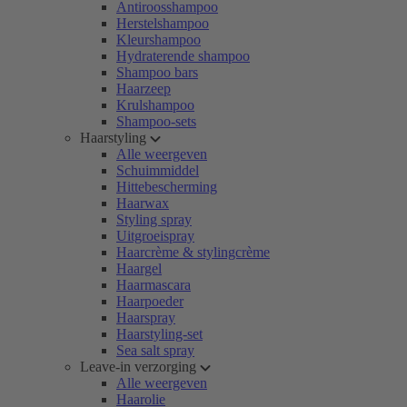
Antiroosshampoo
Herstelshampoo
Kleurshampoo
Hydraterende shampoo
Shampoo bars
Haarzeep
Krulshampoo
Shampoo-sets
Haarstyling
Alle weergeven
Schuimmiddel
Hittebescherming
Haarwax
Styling spray
Uitgroeispray
Haarcrème & stylingcrème
Haargel
Haarmascara
Haarpoeder
Haarspray
Haarstyling-set
Sea salt spray
Leave-in verzorging
Alle weergeven
Haarolie