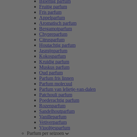
Bloemig parfum
Fruitig parfum
Fris parfum
Appelparfum
Aromatisch parfum
Bergamotparfum
Chypreparfum
Citrusparfum
Houtachtig parfum
Jasmijnparfum
Kokosparfum
Kruidig parfum
Muskus parfum
Oud parfum
Parfum fris linnen
Parfum molecuul
Parfum van lelietje-van-dalen
Patchouli parfum
Poederachtig parfum
Rozenparfum
Sandelhoutparfum
Vanilleparfum
Vetiverparfum
Viooltjesparfum
Parfum per seizoen