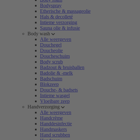
Bodyspray
Etherische & massageolie
Hals & decolleté
Intieme verzorging
Sauna olie & infusie
Body wash
Alle weergeven
Douchegel
Doucheolie
Doucheschuim
Body scrub
Badzout & bruisballen
Badolie & -melk
Badschuim
Blokzeep
Douche- & badsets
Intieme wasgel
Vloeibare zeep
Handverzorging
Alle weergeven
Handcrème
Handdesinfectie
Handmaskers
Hand scrubben