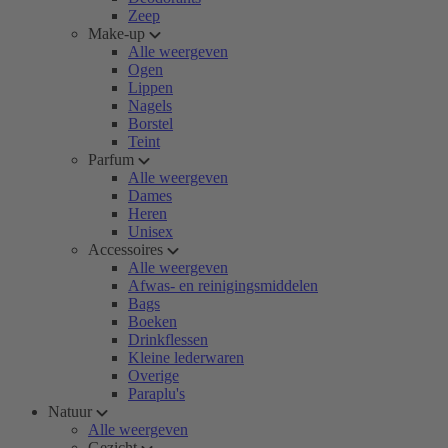
Zeep
Make-up
Alle weergeven
Ogen
Lippen
Nagels
Borstel
Teint
Parfum
Alle weergeven
Dames
Heren
Unisex
Accessoires
Alle weergeven
Afwas- en reinigingsmiddelen
Bags
Boeken
Drinkflessen
Kleine lederwaren
Overige
Paraplu's
Natuur
Alle weergeven
Gezicht