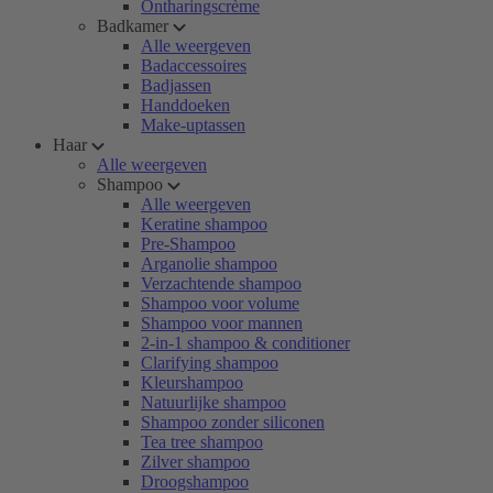
Ontharingscrème
Badkamer
Alle weergeven
Badaccessoires
Badjassen
Handdoeken
Make-uptassen
Haar
Alle weergeven
Shampoo
Alle weergeven
Keratine shampoo
Pre-Shampoo
Arganolie shampoo
Verzachtende shampoo
Shampoo voor volume
Shampoo voor mannen
2-in-1 shampoo & conditioner
Clarifying shampoo
Kleurshampoo
Natuurlijke shampoo
Shampoo zonder siliconen
Tea tree shampoo
Zilver shampoo
Droogshampoo