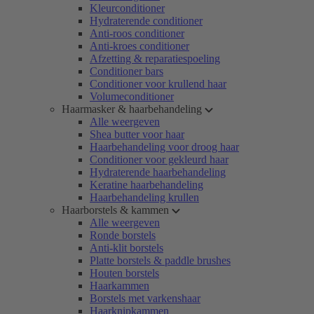
Kleurconditioner
Hydraterende conditioner
Anti-roos conditioner
Anti-kroes conditioner
Afzetting & reparatiespoeling
Conditioner bars
Conditioner voor krullend haar
Volumeconditioner
Haarmasker & haarbehandeling
Alle weergeven
Shea butter voor haar
Haarbehandeling voor droog haar
Conditioner voor gekleurd haar
Hydraterende haarbehandeling
Keratine haarbehandeling
Haarbehandeling krullen
Haarborstels & kammen
Alle weergeven
Ronde borstels
Anti-klit borstels
Platte borstels & paddle brushes
Houten borstels
Haarkammen
Borstels met varkenshaar
Haarknipkammen