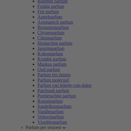
Bloemig parfum
Fruitig parfum
Fris parfum
Appelparfum
Aromatisch parfum
Bergamotparfum
Chypreparfum
Citrusparfum
Houtachtig parfum
Jasmijnparfum
Kokosparfum
Kruidig parfum
Muskus parfum
Oud parfum
Parfum fris linnen
Parfum molecuul
Parfum van lelietje-van-dalen
Patchouli parfum
Poederachtig parfum
Rozenparfum
Sandelhoutparfum
Vanilleparfum
Vetiverparfum
Viooltjesparfum
Parfum per seizoen