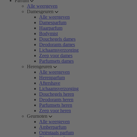
Parfum
Alle weergeven
Damesgeuren
Alle weergeven
Damesparfum
Haarparfum
Bodymist
Douchegels dames
Deodorants dames
Lichaamsverzorging
Zeep voor dames
Parfumsets dames
Herengeuren
Alle weergeven
Herenparfum
Aftershave
Lichaamsverzorging
Douchegels heren
Deodorants heren
Parfumsets heren
Zeep voor heren
Geurnoten
Alle weergeven
Amberparfum
Oriëntaals parfum