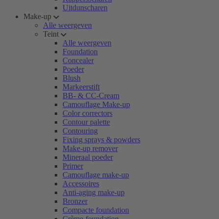
Uitdunscharen
Make-up
Alle weergeven
Teint
Alle weergeven
Foundation
Concealer
Poeder
Blush
Markeerstift
BB- & CC-Cream
Camouflage Make-up
Color correctors
Contour palette
Contouring
Fixing sprays & powders
Make-up remover
Mineraal poeder
Primer
Camouflage make-up
Accessoires
Anti-aging make-up
Bronzer
Compacte foundation
Crème-foundation