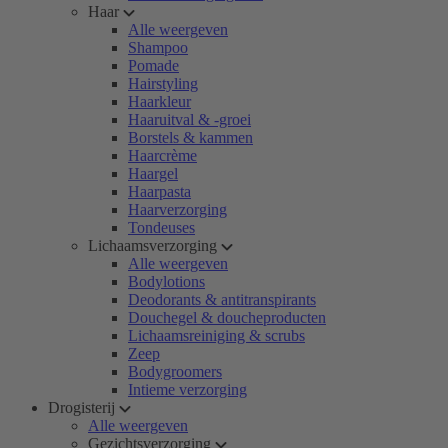
Haar
Alle weergeven
Shampoo
Pomade
Hairstyling
Haarkleur
Haaruitval & -groei
Borstels & kammen
Haarcrème
Haargel
Haarpasta
Haarverzorging
Tondeuses
Lichaamsverzorging
Alle weergeven
Bodylotions
Deodorants & antitranspirants
Douchegel & doucheproducten
Lichaamsreiniging & scrubs
Zeep
Bodygroomers
Intieme verzorging
Drogisterij
Alle weergeven
Gezichtsverzorging