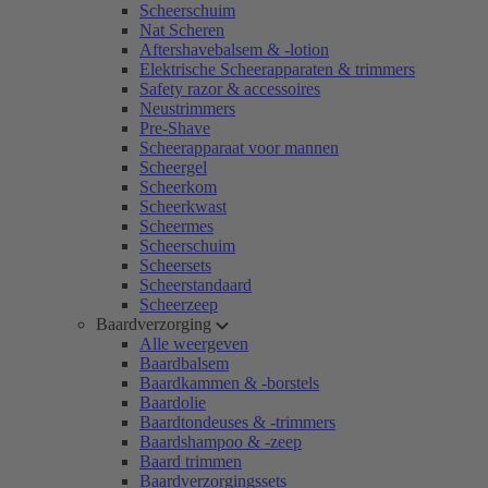
Scheerschuim
Nat Scheren
Aftershavebalsem & -lotion
Elektrische Scheerapparaten & trimmers
Safety razor & accessoires
Neustrimmers
Pre-Shave
Scheerapparaat voor mannen
Scheergel
Scheerkom
Scheerkwast
Scheermes
Scheerschuim
Scheersets
Scheerstandaard
Scheerzeep
Baardverzorging
Alle weergeven
Baardbalsem
Baardkammen & -borstels
Baardolie
Baardtondeuses & -trimmers
Baardshampoo & -zeep
Baard trimmen
Baardverzorgingssets