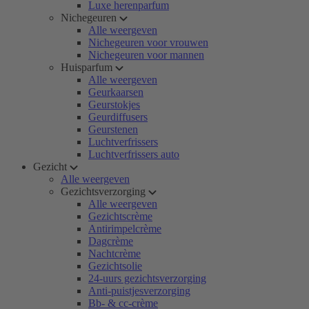
Luxe herenparfum
Nichegeuren
Alle weergeven
Nichegeuren voor vrouwen
Nichegeuren voor mannen
Huisparfum
Alle weergeven
Geurkaarsen
Geurstokjes
Geurdiffusers
Geurstenen
Luchtverfrissers
Luchtverfrissers auto
Gezicht
Alle weergeven
Gezichtsverzorging
Alle weergeven
Gezichtscrème
Antirimpelcrème
Dagcrème
Nachtcrème
Gezichtsolie
24-uurs gezichtsverzorging
Anti-puistjesverzorging
Bb- & cc-crème