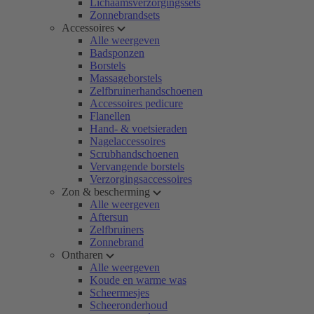
Lichaamsverzorgingssets
Zonnebrandsets
Accessoires
Alle weergeven
Badsponzen
Borstels
Massageborstels
Zelfbruinerhandschoenen
Accessoires pedicure
Flanellen
Hand- & voetsieraden
Nagelaccessoires
Scrubhandschoenen
Vervangende borstels
Verzorgingsaccessoires
Zon & bescherming
Alle weergeven
Aftersun
Zelfbruiners
Zonnebrand
Ontharen
Alle weergeven
Koude en warme was
Scheermesjes
Scheeronderhoud