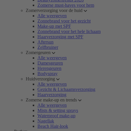
Zomerse must-haves voor hem
Zomerverzorging voor de huid
Alle weergeven
Zonnebrand voor het gezicht
Make-up met SPF
Zonnebrand voor het hele lichaam
Haarverzorging met SPF
Aftersun
Zelfbruiner
Zomergeuren
Alle weergeven
Damesgeuren
Herengeuren
Bodyspray
Huidverzorging
Alle weergeven
Gezicht & Lichaamsverzorging
Haarverzorging
Zomerse make-up en trends
Alle weergeven
Mists & setting sprays
Waterproof make-up
Nagellak
Beach Hair-look