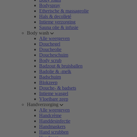
Bodyspray
Etherische & massageolie
Hals & decolleté
Intieme verzorging
Sauna olie & infusie
Body wash
Alle weergeven
Douchegel
Doucheolie
Doucheschuim
Body scrub
Badzout & bruisballen
Badolie & -melk
Badschuim
Blokzeep
Douche- & badsets
Intieme wasgel
Vloeibare zeep
Handverzorging
Alle weergeven
Handcrème
Handdesinfectie
Handmaskers
Hand scrubben