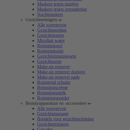
Maskers tegen puistjes
Maskers tegen veroudering
Nachtmaskers
Gezichtsreinigers
Alle weergeven
Gezichtspeeling
Gezichtstoners
Micellair water
Reinigingsgel
Reinigingsolie
Gezichtreinigingssets
Gezichtszeep
Make-up remover
Make-up remover doekjes
Make-up remover pads
Reinigend schuim
Reinigingscrème
Reinigingsmelk
Reinigingspoeder
Beautyapparatuur en -accessoires
Alle weergeven
Gezichtsmassage
Borstels voor gezichtsreiniging
Gezichtsreinigers
Gua sha