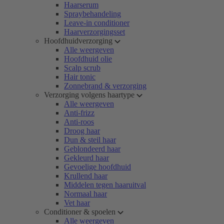
Haarserum
Spraybehandeling
Leave-in conditioner
Haarverzorgingsset
Hoofdhuidverzorging
Alle weergeven
Hoofdhuid olie
Scalp scrub
Hair tonic
Zonnebrand & verzorging
Verzorging volgens haartype
Alle weergeven
Anti-frizz
Anti-roos
Droog haar
Dun & steil haar
Geblondeerd haar
Gekleurd haar
Gevoelige hoofdhuid
Krullend haar
Middelen tegen haaruitval
Normaal haar
Vet haar
Conditioner & spoelen
Alle weergeven