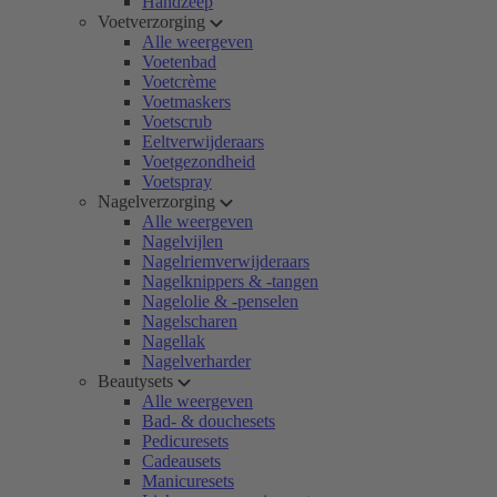
Handzeep
Voetverzorging
Alle weergeven
Voetenbad
Voetcrème
Voetmaskers
Voetscrub
Eeltverwijderaars
Voetgezondheid
Voetspray
Nagelverzorging
Alle weergeven
Nagelvijlen
Nagelriemverwijderaars
Nagelknippers & -tangen
Nagelolie & -penselen
Nagelscharen
Nagellak
Nagelverharder
Beautysets
Alle weergeven
Bad- & douchesets
Pedicuresets
Cadeausets
Manicuresets