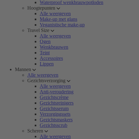
Waterproof wenkbrauwpotloden
Hoogtepunten
Alle weergeven
Make-up met glans
Veganistische make-up
Travel Size
Alle weergeven
Ogen
Wenkbrauwen
Teint
Accessoires
Lippen
Mannen
Alle weergeven
Gezichtsverzorging
Alle weergeven
Anti-veroudering
Gezichtscrème
Gezichtsreinigers
Gezichtsserum
Verzorgingssets
Gezichtsmaskers
Gezichtsscrub
Scheren
Alle weergeven