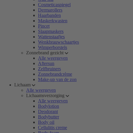
Cosmeticaspiegel
Dermarollers
Haarbanden
Maskerkwasten
Pincet
Slaapmaskers
Wattenstaafjes
Wenkbrauwschaartjes
Wimperborstels
Zonnebrand gezicht
Alle weergeven
Aftersun
Zelfbruiners
Zonnebrandcrème
Make-up van de zon
Lichaam
Alle weergeven
Lichaamsverzorging
Alle weergeven
Bodylotion
Deodorant
Bodybutter
Body oil
Cellulitis creme
Body foam