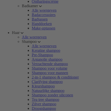
Ontharingscrème
Badkamer
Alle weergeven
Badaccessoires
Badjassen
Handdoeken
Make-uptassen
Haar
Alle weergeven
Shampoo
Alle weergeven
Keratine shampoo
Pre-Shampoo
Arganolie shampoo
Verzachtende shampoo
Shampoo voor volume
Shampoo voor mannen
2-in-1 shampoo & conditioner
Clarifying shampoo
Kleurshampoo
Natuurlijke shampoo
Shampoo zonder siliconen
Tea tree shampoo
Zilver shampoo
Droogshampoo