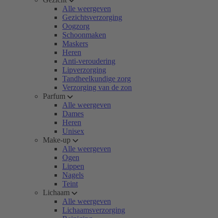
Alle weergeven
Gezichtsverzorging
Oogzorg
Schoonmaken
Maskers
Heren
Anti-veroudering
Lipverzorging
Tandheelkundige zorg
Verzorging van de zon
Parfum
Alle weergeven
Dames
Heren
Unisex
Make-up
Alle weergeven
Ogen
Lippen
Nagels
Teint
Lichaam
Alle weergeven
Lichaamsverzorging