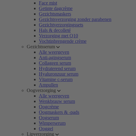
Face mist
Getinte dagcrème
Gezichtsmaskers
Gezichtsverzorging zonder parabenen
Gezichtverzorgingssets
Hals & decolleté
Verzorging met Q10
Vochtinbrengende crème
Gezichtsserum
Alle weergeven
Anti-agingserum
Collageen serum
Hydraterend serum
Hyaluronzuur serum
Vitamine c-serum
Ampullen
Oogverzorging
Alle weergeven
Wenkbrauw serum
Oogcrème
Oogmaskers & -pads
Oogserum
Wimperserum
Ooggel
Lipverzorging