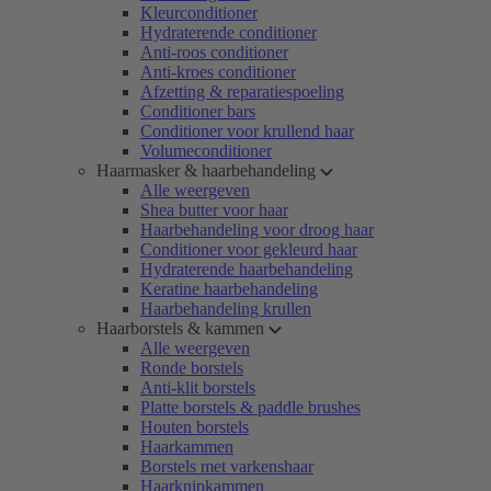
Kleurconditioner
Hydraterende conditioner
Anti-roos conditioner
Anti-kroes conditioner
Afzetting & reparatiespoeling
Conditioner bars
Conditioner voor krullend haar
Volumeconditioner
Haarmasker & haarbehandeling
Alle weergeven
Shea butter voor haar
Haarbehandeling voor droog haar
Conditioner voor gekleurd haar
Hydraterende haarbehandeling
Keratine haarbehandeling
Haarbehandeling krullen
Haarborstels & kammen
Alle weergeven
Ronde borstels
Anti-klit borstels
Platte borstels & paddle brushes
Houten borstels
Haarkammen
Borstels met varkenshaar
Haarknipkammen