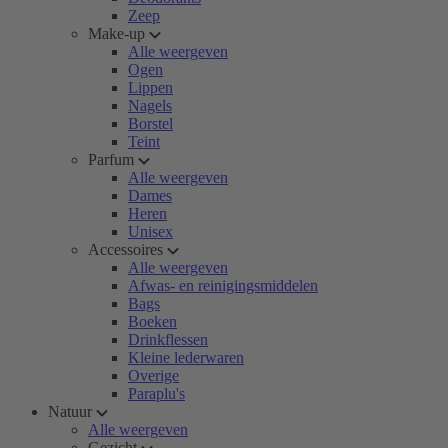
Zeep
Make-up
Alle weergeven
Ogen
Lippen
Nagels
Borstel
Teint
Parfum
Alle weergeven
Dames
Heren
Unisex
Accessoires
Alle weergeven
Afwas- en reinigingsmiddelen
Bags
Boeken
Drinkflessen
Kleine lederwaren
Overige
Paraplu's
Natuur
Alle weergeven
Gezicht