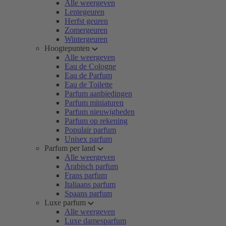
Alle weergeven
Lentegeuren
Herfst geuren
Zomergeuren
Wintergeuren
Hoogtepunten
Alle weergeven
Eau de Cologne
Eau de Parfum
Eau de Toilette
Parfum aanbiedingen
Parfum miniaturen
Parfum nieuwigheden
Parfum op rekening
Populair parfum
Unisex parfum
Parfum per land
Alle weergeven
Arabisch parfum
Frans parfum
Italiaans parfum
Spaans parfum
Luxe parfum
Alle weergeven
Luxe damesparfum