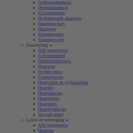
Antiroosshampoo
Herstelshampoo
Kleurshampoo
Hydraterende shampoo
Shampoo bars
Haarzeep
Krulshampoo
Shampoo-sets
Haarstyling
Alle weergeven
Schuimmiddel
Hittebescherming
Haarwax
Styling spray
Uitgroeispray
Haarcrème & stylingcrème
Haargel
Haarmascara
Haarpoeder
Haarspray
Haarstyling-set
Sea salt spray
Leave-in verzorging
Alle weergeven
Haarolie