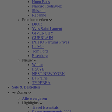
Hugo Boss
Narciso Rodriguez
Shiseido
Rabanne
Premiummerken
DIOR
Yves Saint Laurent
GIVENCHY
GUERLAIN
INITIO Parfums Privés
La Mer
Tom Ford
Eisenberg
Nieuw
Widian
IRÄYE
NEST NEW YORK
La Prairie
TYPEBEA
Sale & Bestsellers
☀️ Zomer
Alle weergeven
Highlights
Travel Essentials
Beautyzomertrends 2026