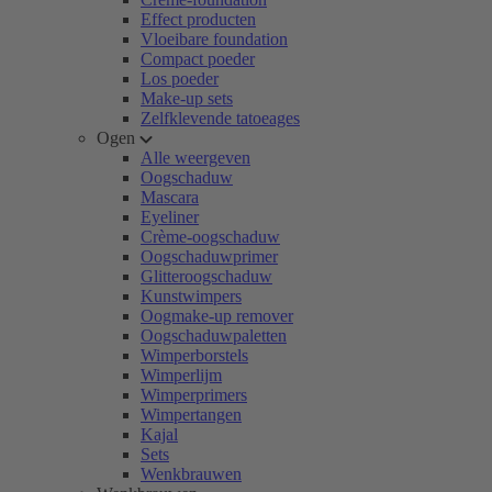
Effect producten
Vloeibare foundation
Compact poeder
Los poeder
Make-up sets
Zelfklevende tatoeages
Ogen
Alle weergeven
Oogschaduw
Mascara
Eyeliner
Crème-oogschaduw
Oogschaduwprimer
Glitteroogschaduw
Kunstwimpers
Oogmake-up remover
Oogschaduwpaletten
Wimperborstels
Wimperlijm
Wimperprimers
Wimpertangen
Kajal
Sets
Wenkbrauwen