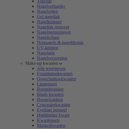
Topcoat
Nagelverharder
Nagelvijlen
Gel nagellak
Nagelknipper
Nagellak remover
Nagelriemremover
Nagelschaar
Nepnagels & nageldesign
UV-lampen
Nagelsets
Nagelverzorging
Make-up kwasten
Alle weergeven
Foundationkwasten
Oogschaduwkwasten
Lippenseel
Borstelreiniger
Blush kwasten
Borstelzakken
Concealerkwasten
Eyeliner penseel
Highlighter kwast
Kwastensets
Maskerkwasten