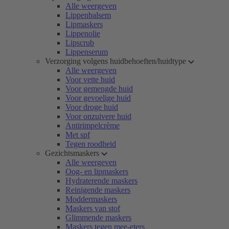
Alle weergeven
Lippenbalsem
Lipmaskers
Lippenolie
Lipscrub
Lippenserum
Verzorging volgens huidbehoeften/huidtype
Alle weergeven
Voor vette huid
Voor gemengde huid
Voor gevoelige huid
Voor droge huid
Voor onzuivere huid
Antirimpelcrème
Met spf
Tegen roodheid
Gezichtsmaskers
Alle weergeven
Oog- en lipmaskers
Hydraterende maskers
Reinigende maskers
Moddermaskers
Maskers van stof
Glimmende maskers
Maskers tegen mee-eters