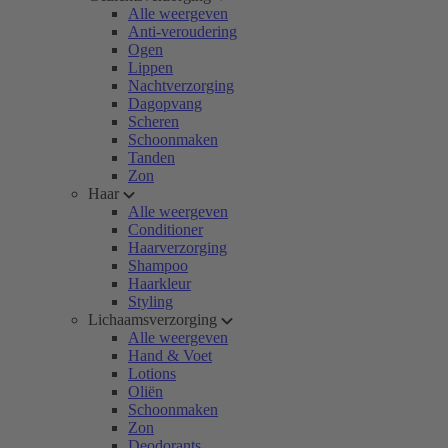
Alle weergeven
Anti-veroudering
Ogen
Lippen
Nachtverzorging
Dagopvang
Scheren
Schoonmaken
Tanden
Zon
Haar
Alle weergeven
Conditioner
Haarverzorging
Shampoo
Haarkleur
Styling
Lichaamsverzorging
Alle weergeven
Hand & Voet
Lotions
Oliën
Schoonmaken
Zon
Deodorants