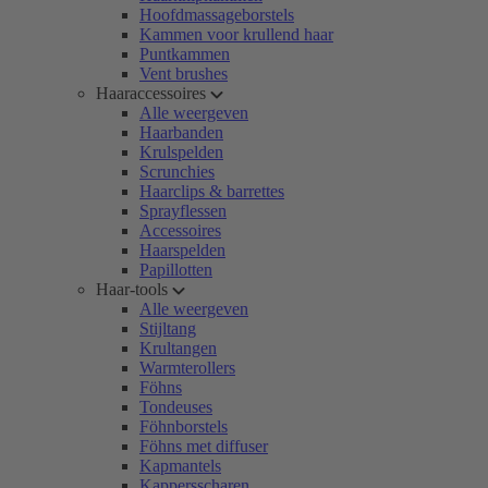
Hoofdmassageborstels
Kammen voor krullend haar
Puntkammen
Vent brushes
Haaraccessoires
Alle weergeven
Haarbanden
Krulspelden
Scrunchies
Haarclips & barrettes
Sprayflessen
Accessoires
Haarspelden
Papillotten
Haar-tools
Alle weergeven
Stijltang
Krultangen
Warmterollers
Föhns
Tondeuses
Föhnborstels
Föhns met diffuser
Kapmantels
Kappersscharen