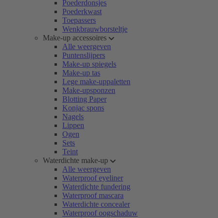
Poederdonsjes
Poederkwast
Toepassers
Wenkbrauwborsteltje
Make-up accessoires
Alle weergeven
Puntenslijpers
Make-up spiegels
Make-up tas
Lege make-uppaletten
Make-upsponzen
Blotting Paper
Konjac spons
Nagels
Lippen
Ogen
Sets
Teint
Waterdichte make-up
Alle weergeven
Waterproof eyeliner
Waterdichte fundering
Waterproof mascara
Waterdichte concealer
Waterproof oogschaduw