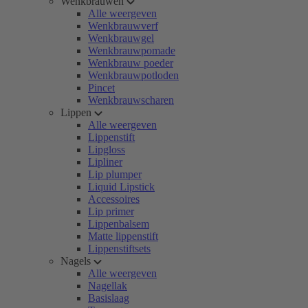
Wenkbrauwen
Alle weergeven
Wenkbrauwverf
Wenkbrauwgel
Wenkbrauwpomade
Wenkbrauw poeder
Wenkbrauwpotloden
Pincet
Wenkbrauwscharen
Lippen
Alle weergeven
Lippenstift
Lipgloss
Lipliner
Lip plumper
Liquid Lipstick
Accessoires
Lip primer
Lippenbalsem
Matte lippenstift
Lippenstiftsets
Nagels
Alle weergeven
Nagellak
Basislaag