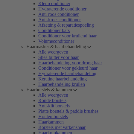
Kleurconditioner
Hydraterende conditioner
Anti-roos conditioner
Anti-kroes conditioner
Afzetting & reparatiespoeling
Conditioner bars
Conditioner voor krullend haar
Volumeconditioner
Haarmasker & haarbehandeling
Alle weergeven
Shea butter voor haar
Haarbehandeling voor droog haar
Conditioner voor gekleurd haar
Hydraterende haarbehandeling
Keratine haarbehandeling
Haarbehandeling krullen
Haarborstels & kammen
Alle weergeven
Ronde borstels
Anti-klit borstels
Platte borstels & paddle brushes
Houten borstels
Haarkammen
Borstels met varkenshaar
Haarknipkammen