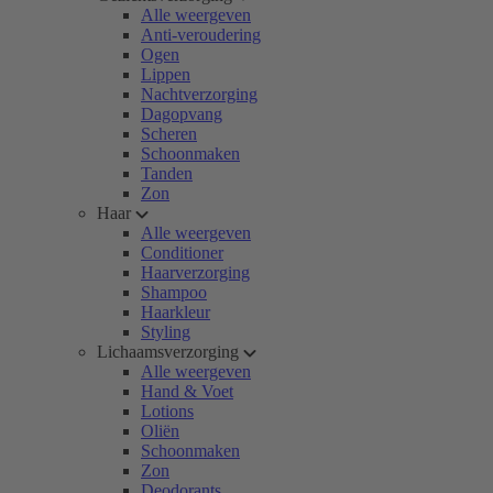
Alle weergeven
Anti-veroudering
Ogen
Lippen
Nachtverzorging
Dagopvang
Scheren
Schoonmaken
Tanden
Zon
Haar
Alle weergeven
Conditioner
Haarverzorging
Shampoo
Haarkleur
Styling
Lichaamsverzorging
Alle weergeven
Hand & Voet
Lotions
Oliën
Schoonmaken
Zon
Deodorants