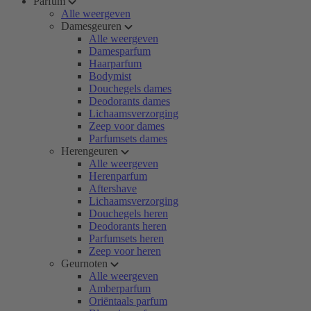
Parfum
Alle weergeven
Damesgeuren
Alle weergeven
Damesparfum
Haarparfum
Bodymist
Douchegels dames
Deodorants dames
Lichaamsverzorging
Zeep voor dames
Parfumsets dames
Herengeuren
Alle weergeven
Herenparfum
Aftershave
Lichaamsverzorging
Douchegels heren
Deodorants heren
Parfumsets heren
Zeep voor heren
Geurnoten
Alle weergeven
Amberparfum
Oriëntaals parfum