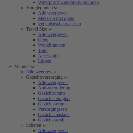
Waterproof wenkbrauwpotloden
Hoogtepunten
Alle weergeven
Make-up met glans
Veganistische make-up
Travel Size
Alle weergeven
Ogen
Wenkbrauwen
Teint
Accessoires
Lippen
Mannen
Alle weergeven
Gezichtsverzorging
Alle weergeven
Anti-veroudering
Gezichtscrème
Gezichtsreinigers
Gezichtsserum
Verzorgingssets
Gezichtsmaskers
Gezichtsscrub
Scheren
Alle weergeven