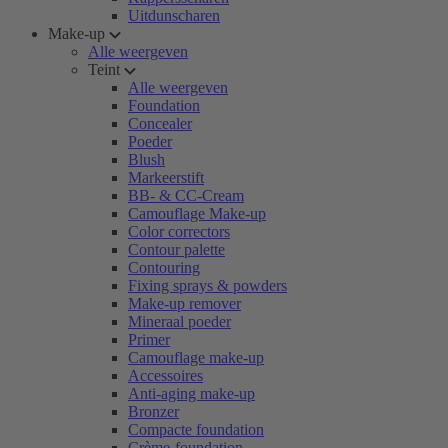
Uitdunscharen
Make-up
Alle weergeven
Teint
Alle weergeven
Foundation
Concealer
Poeder
Blush
Markeerstift
BB- & CC-Cream
Camouflage Make-up
Color correctors
Contour palette
Contouring
Fixing sprays & powders
Make-up remover
Mineraal poeder
Primer
Camouflage make-up
Accessoires
Anti-aging make-up
Bronzer
Compacte foundation
Crème-foundation