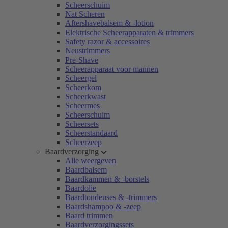
Scheerschuim
Nat Scheren
Aftershavebalsem & -lotion
Elektrische Scheerapparaten & trimmers
Safety razor & accessoires
Neustrimmers
Pre-Shave
Scheerapparaat voor mannen
Scheergel
Scheerkom
Scheerkwast
Scheermes
Scheerschuim
Scheersets
Scheerstandaard
Scheerzeep
Baardverzorging
Alle weergeven
Baardbalsem
Baardkammen & -borstels
Baardolie
Baardtondeuses & -trimmers
Baardshampoo & -zeep
Baard trimmen
Baardverzorgingssets