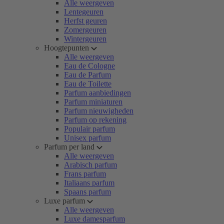
Alle weergeven
Lentegeuren
Herfst geuren
Zomergeuren
Wintergeuren
Hoogtepunten
Alle weergeven
Eau de Cologne
Eau de Parfum
Eau de Toilette
Parfum aanbiedingen
Parfum miniaturen
Parfum nieuwigheden
Parfum op rekening
Populair parfum
Unisex parfum
Parfum per land
Alle weergeven
Arabisch parfum
Frans parfum
Italiaans parfum
Spaans parfum
Luxe parfum
Alle weergeven
Luxe damesparfum