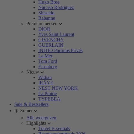
Hugo Boss
Narciso Rodriguez
Shiseido
Rabanne
Premiummerken
DIOR
Yves Saint Laurent
GIVENCHY
GUERLAIN
INITIO Parfums Privés
La Mer
Tom Ford
Eisenberg
Nieuw
Widian
IRÄYE
NEST NEW YORK
La Prairie
TYPEBEA
Sale & Bestsellers
☀️ Zomer
Alle weergeven
Highlights
Travel Essentials
Beautyzomertrends 2026