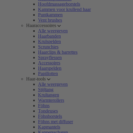
Hoofdmassageborstels
Kammen voor krullend haar
Puntkammen
Vent brushes
Haaraccessoires
Alle weergeven
Haarbanden
Krulspelden
Scrunchies
Haarclips & barrettes
Sprayflessen
Accessoires
Haarspelden
Papillotten
Haar-tools
Alle weergeven
Stijltang
Krultangen
Warmterollers
Föhns
Tondeuses
Föhnborstels
Föhns met diffuser
Kapmantels
Kappersscharen