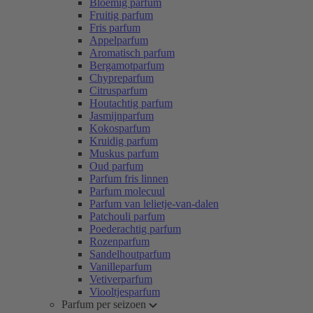
Bloemig parfum
Fruitig parfum
Fris parfum
Appelparfum
Aromatisch parfum
Bergamotparfum
Chypreparfum
Citrusparfum
Houtachtig parfum
Jasmijnparfum
Kokosparfum
Kruidig parfum
Muskus parfum
Oud parfum
Parfum fris linnen
Parfum molecuul
Parfum van lelietje-van-dalen
Patchouli parfum
Poederachtig parfum
Rozenparfum
Sandelhoutparfum
Vanilleparfum
Vetiverparfum
Viooltjesparfum
Parfum per seizoen