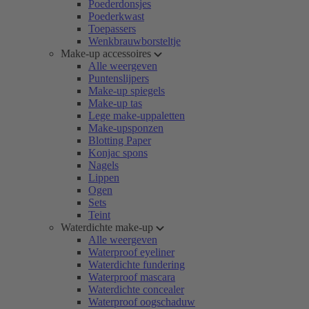
Poederdonsjes
Poederkwast
Toepassers
Wenkbrauwborsteltje
Make-up accessoires
Alle weergeven
Puntenslijpers
Make-up spiegels
Make-up tas
Lege make-uppaletten
Make-upsponzen
Blotting Paper
Konjac spons
Nagels
Lippen
Ogen
Sets
Teint
Waterdichte make-up
Alle weergeven
Waterproof eyeliner
Waterdichte fundering
Waterproof mascara
Waterdichte concealer
Waterproof oogschaduw