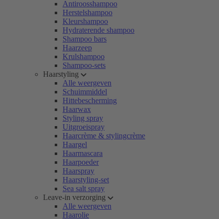
Antiroosshampoo
Herstelshampoo
Kleurshampoo
Hydraterende shampoo
Shampoo bars
Haarzeep
Krulshampoo
Shampoo-sets
Haarstyling
Alle weergeven
Schuimmiddel
Hittebescherming
Haarwax
Styling spray
Uitgroeispray
Haarcrème & stylingcrème
Haargel
Haarmascara
Haarpoeder
Haarspray
Haarstyling-set
Sea salt spray
Leave-in verzorging
Alle weergeven
Haarolie