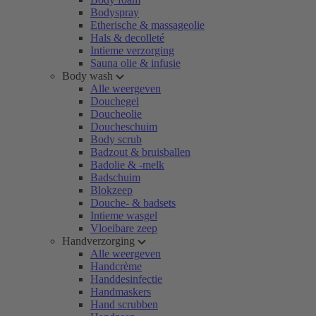
Bodyspray
Etherische & massageolie
Hals & decolleté
Intieme verzorging
Sauna olie & infusie
Body wash
Alle weergeven
Douchegel
Doucheolie
Doucheschuim
Body scrub
Badzout & bruisballen
Badolie & -melk
Badschuim
Blokzeep
Douche- & badsets
Intieme wasgel
Vloeibare zeep
Handverzorging
Alle weergeven
Handcrème
Handdesinfectie
Handmaskers
Hand scrubben