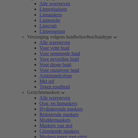
Alle weergeven
Lippenbalsem
Lipmaskers
Lippenolie
Lipscrub
Lippenserum
Verzorging volgens huidbehoeften/huidtype
Alle weergeven
Voor vette huid
Voor gemengde huid
Voor gevoelige huid
Voor droge huid
Voor onzuivere huid
Antirimpelcrème
Met spf
Tegen roodheid
Gezichtsmaskers
Alle weergeven
Oog- en lipmaskers
Hydraterende maskers
Reinigende maskers
Moddermaskers
Maskers van stof
Glimmende maskers
Maskers tegen mee-eters