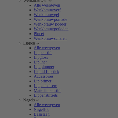
Wenkbrauwen
Alle weergeven
Wenkbrauwverf
Wenkbrauwgel
Wenkbrauwpomade
Wenkbrauw poeder
Wenkbrauwpotloden
Pincet
Wenkbrauwscharen
Lippen
Alle weergeven
Lippenstift
Lipgloss
Lipliner
Lip plumper
Liquid Lipstick
Accessoires
Lip primer
Lippenbalsem
Matte lippenstift
Lippenstiftsets
Nagels
Alle weergeven
Nagellak
Basislaag