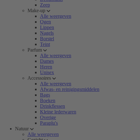
Zeep
Make-up
Alle weergeven
Ogen
Lippen
Nagels
Borstel
Teint
Parfum
Alle weergeven
Dames
Heren
Unisex
Accessoires
Alle weergeven
Afwas- en reinigingsmiddelen
Bags
Boeken
Drinkflessen
Kleine lederwaren
Overige
Paraplu's
Natuur
Alle weergeven
Gezicht