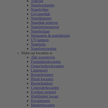
Topcoat
Nagelverharder
Nagelvijlen
Gel nagellak
Nagelknipper
Nagellak remover
Nagelriemremover
Nagelschaar
Nepnagels & nageldesign
UV-lampen
Nagelsets
Nagelverzorging
Make-up kwasten
Alle weergeven
Foundationkwasten
Oogschaduwkwasten
Lippenseel
Borstelreiniger
Blush kwasten
Borstelzakken
Concealerkwasten
Eyeliner penseel
Highlighter kwast
Kwastensets
Maskerkwasten