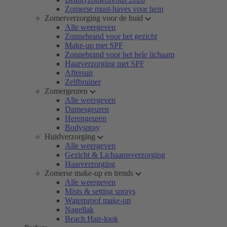
Zomerse must-haves voor hem
Zomerverzorging voor de huid
Alle weergeven
Zonnebrand voor het gezicht
Make-up met SPF
Zonnebrand voor het hele lichaam
Haarverzorging met SPF
Aftersun
Zelfbruiner
Zomergeuren
Alle weergeven
Damesgeuren
Herengeuren
Bodyspray
Huidverzorging
Alle weergeven
Gezicht & Lichaamsverzorging
Haarverzorging
Zomerse make-up en trends
Alle weergeven
Mists & setting sprays
Waterproof make-up
Nagellak
Beach Hair-look