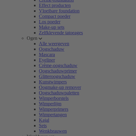
Effect producten
Vloeibare foundation
Compact poeder
Los poeder
Make-up sets
Zelfklevende tatoeages
Ogen
Alle weergeven
Oogschaduw
Mascara
Eyeliner
Crème-oogschaduw
Oogschaduwprimer
Glitteroogschaduw
Kunstwimpers
Oogmake-up remover
Oogschaduwpaletten
Wimperborstels
Wimperlijm
Wimperprimers
Wimpertangen
Kajal
Sets
Wenkbrauwen