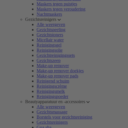
Maskers tegen puistjes
Maskers tegen veroudering
Nachtmaskers
Gezichtsreinigers
Alle weergeven
Gezichtspeeling
Gezichtstoners
Micellair water
Reinigingsgel
Reinigingsolie
Gezichtreinigingssets
Gezichtszeep
Make-up remover
Make-up remover doekjes
Make-up remover pads
Reinigend schuim
Reinigingscrème
Reinigingsmelk
Reinigingspoeder
Beautyapparatuur en -accessoires
Alle weergeven
Gezichtsmassage
Borstels voor gezichtsreiniging
Gezichtsreinigers
Gua sha