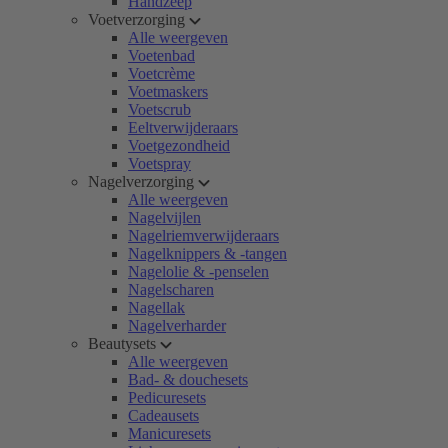
Handzeep
Voetverzorging
Alle weergeven
Voetenbad
Voetcrème
Voetmaskers
Voetscrub
Eeltverwijderaars
Voetgezondheid
Voetspray
Nagelverzorging
Alle weergeven
Nagelvijlen
Nagelriemverwijderaars
Nagelknippers & -tangen
Nagelolie & -penselen
Nagelscharen
Nagellak
Nagelverharder
Beautysets
Alle weergeven
Bad- & douchesets
Pedicuresets
Cadeausets
Manicuresets