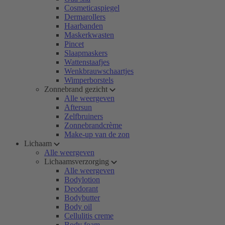
Cosmeticaspiegel
Dermarollers
Haarbanden
Maskerkwasten
Pincet
Slaapmaskers
Wattenstaafjes
Wenkbrauwschaartjes
Wimperborstels
Zonnebrand gezicht
Alle weergeven
Aftersun
Zelfbruiners
Zonnebrandcrème
Make-up van de zon
Lichaam
Alle weergeven
Lichaamsverzorging
Alle weergeven
Bodylotion
Deodorant
Bodybutter
Body oil
Cellulitis creme
Body foam