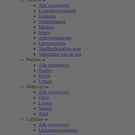
Alle weergeven
Gezichtsverzorging
Oogzorg
Schoonmaken
Maskers
Heren
Anti-veroudering
Lipverzorging
Tandheelkundige zorg
Verzorging van de zon
Parfum
Alle weergeven
Dames
Heren
Unisex
Make-up
Alle weergeven
Ogen
Lippen
Nagels
Teint
Lichaam
Alle weergeven
Lichaamsverzorging