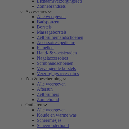
Lichaamsverzorgingssets
Zonnebrandsets
Accessoires
Alle weergeven
Badsponzen
Borstels
Massageborstels
Zelfbruinerhandschoenen
Accessoires pedicure
Flanellen
Hand- & voetsieraden
Nagelaccessoires
Scrubhandschoenen
Vervangende borstels
Verzorgingsaccessoires
Zon & bescherming
Alle weergeven
Aftersun
Zelfbruiners
Zonnebrand
Ontharen
Alle weergeven
Koude en warme was
Scheermesjes
Scheeronderhoud