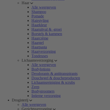
Haar
Alle weergeven
Shampoo
Pomade
Hairstyling
Haarkleur
Haaruitval & -groei
Borstels & kammen
Haarcrème
Haargel
Haarpasta
Haarverzorging
Tondeuses
Lichaamsverzorging
Alle weergeven
Bodylotions
Deodorants & antitranspirants
Douchegel & doucheproducten
Lichaamsreiniging & scrubs
Zeep
Bodygroomers
Intieme verzorging
Drogisterij
Alle weergeven
Gezichtsverzorging