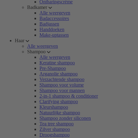
Ontharingscrème
Badkamer
Alle weergeven
Badaccessoires
Badjassen
Handdoeken
Make-uptassen
Haar
Alle weergeven
Shampoo
Alle weergeven
Keratine shampoo
Pre-Shampoo
Arganolie shampoo
Verzachtende shampoo
Shampoo voor volume
Shampoo voor mannen
2-in-1 shampoo & conditioner
Clarifying shampoo
Kleurshampoo
Natuurlijke shampoo
Shampoo zonder siliconen
Tea tree shampoo
Zilver shampoo
Droogshampoo