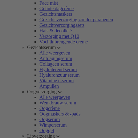
Face mist
Getinte dagcrème
Gezichtsmaskers
Gezichtsverzorging zonder parabenen
Gezichtverzorgingssets
Hals & decolleté
Verzorging met Q10
Vochtinbrengende crème
Gezichtsserum
Alle weergeven
Anti-agingserum
Collageen serum
Hydraterend serum
Hyaluronzuur serum
Vitamine c-serum
Ampullen
Oogverzorging
Alle weergeven
Wenkbrauw serum
Oogcrème
Oogmaskers & -pads
Oogserum
Wimperserum
Ooggel
Lipverzorging