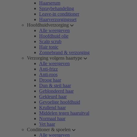
Haarserum
Spraybehandeling
Leave-in conditioner
Haarverzorgingsset
Hoofdhuidverzorging
Alle weergeven
Hoofdhuid olie
Scalp scrub
Hair tonic
Zonnebrand & verzorging
Verzorging volgens haartype
Alle weergeven
Anti-frizz
Anti-roos
Droog haar
Dun & steil haar
Geblondeerd haar
Gekleurd haar
Gevoelige hoofdhuid
Krullend haar
Middelen tegen haaruitval
Normaal haar
Vet haar
Conditioner & spoelen
Alle weergeven