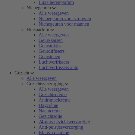
Luxe herenparfum
Nichegeuren
Alle weergeven
Nichegeuren voor vrouwen
Nichegeuren voor mannen
Huisparfum
Alle weergeven
Geurkaarsen
Geurstokjes
Geurdiffusers
Geurstenen
Luchtverfrissers
Luchtverfrissers auto
Gezicht
Alle weergeven
Gezichtsverzorging
Alle weergeven
Gezichtscrème
Antirimpelcrème
Dagcrème
Nachtcrème
Gezichtsolie
24-uurs gezichtsverzorging
Anti-puistjesverzorging
Bb- & cc-crème