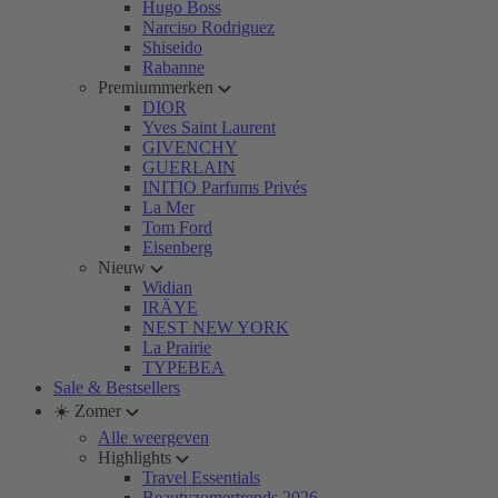
Hugo Boss
Narciso Rodriguez
Shiseido
Rabanne
Premiummerken
DIOR
Yves Saint Laurent
GIVENCHY
GUERLAIN
INITIO Parfums Privés
La Mer
Tom Ford
Eisenberg
Nieuw
Widian
IRÄYE
NEST NEW YORK
La Prairie
TYPEBEA
Sale & Bestsellers
☀️ Zomer
Alle weergeven
Highlights
Travel Essentials
Beautyzomertrends 2026