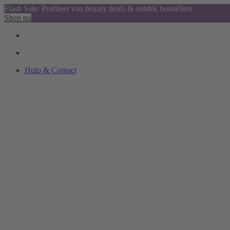
Flash Sale: Profiteer van beauty deals & ontdek bestsellers
Shop nu
Hulp & Contact