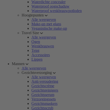
Waterdichte concealer
Waterproof oogschaduw
Waterproof wenkbrauwpotloden
Hoogtepunten
Alle weergeven
Make-up met glans
Veganistische make-up
Travel Size
Alle weergeven
Ogen
Wenkbrauwen
Teint
Accessoires
Lippen
Mannen
Alle weergeven
Gezichtsverzorging
Alle weergeven
Anti-veroudering
Gezichtscrème
Gezichtsreinigers
Gezichtsserum
Verzorgingssets
Gezichtsmaskers
Gezichtsscrub