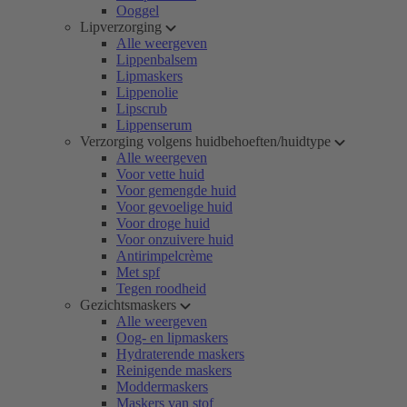
Ooggel
Lipverzorging
Alle weergeven
Lippenbalsem
Lipmaskers
Lippenolie
Lipscrub
Lippenserum
Verzorging volgens huidbehoeften/huidtype
Alle weergeven
Voor vette huid
Voor gemengde huid
Voor gevoelige huid
Voor droge huid
Voor onzuivere huid
Antirimpelcrème
Met spf
Tegen roodheid
Gezichtsmaskers
Alle weergeven
Oog- en lipmaskers
Hydraterende maskers
Reinigende maskers
Moddermaskers
Maskers van stof