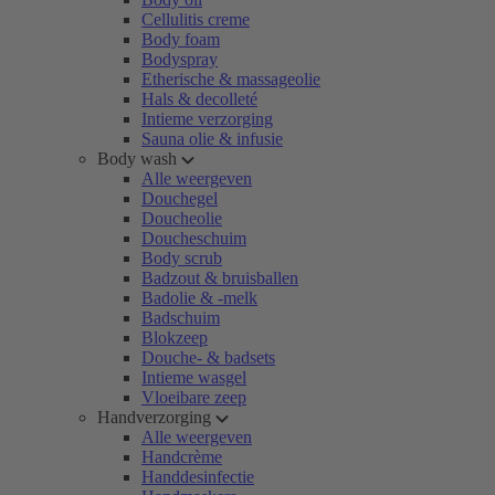
Cellulitis creme
Body foam
Bodyspray
Etherische & massageolie
Hals & decolleté
Intieme verzorging
Sauna olie & infusie
Body wash
Alle weergeven
Douchegel
Doucheolie
Doucheschuim
Body scrub
Badzout & bruisballen
Badolie & -melk
Badschuim
Blokzeep
Douche- & badsets
Intieme wasgel
Vloeibare zeep
Handverzorging
Alle weergeven
Handcrème
Handdesinfectie