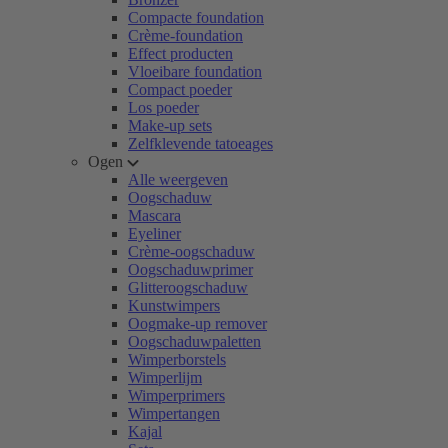
Compacte foundation
Crème-foundation
Effect producten
Vloeibare foundation
Compact poeder
Los poeder
Make-up sets
Zelfklevende tatoeages
Ogen
Alle weergeven
Oogschaduw
Mascara
Eyeliner
Crème-oogschaduw
Oogschaduwprimer
Glitteroogschaduw
Kunstwimpers
Oogmake-up remover
Oogschaduwpaletten
Wimperborstels
Wimperlijm
Wimperprimers
Wimpertangen
Kajal