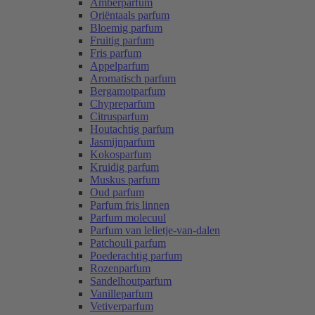
Amberparfum
Oriëntaals parfum
Bloemig parfum
Fruitig parfum
Fris parfum
Appelparfum
Aromatisch parfum
Bergamotparfum
Chypreparfum
Citrusparfum
Houtachtig parfum
Jasmijnparfum
Kokosparfum
Kruidig parfum
Muskus parfum
Oud parfum
Parfum fris linnen
Parfum molecuul
Parfum van lelietje-van-dalen
Patchouli parfum
Poederachtig parfum
Rozenparfum
Sandelhoutparfum
Vanilleparfum
Vetiverparfum