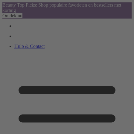
Beauty Top Picks: Shop populaire favorieten en bestsellers met
korting
Ontdek nu
Hulp & Contact