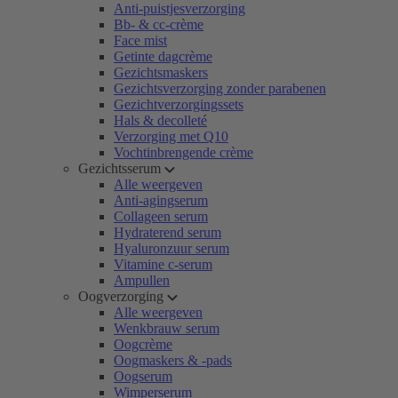
Anti-puistjesverzorging
Bb- & cc-crème
Face mist
Getinte dagcrème
Gezichtsmaskers
Gezichtsverzorging zonder parabenen
Gezichtverzorgingssets
Hals & decolleté
Verzorging met Q10
Vochtinbrengende crème
Gezichtsserum
Alle weergeven
Anti-agingserum
Collageen serum
Hydraterend serum
Hyaluronzuur serum
Vitamine c-serum
Ampullen
Oogverzorging
Alle weergeven
Wenkbrauw serum
Oogcrème
Oogmaskers & -pads
Oogserum
Wimperserum