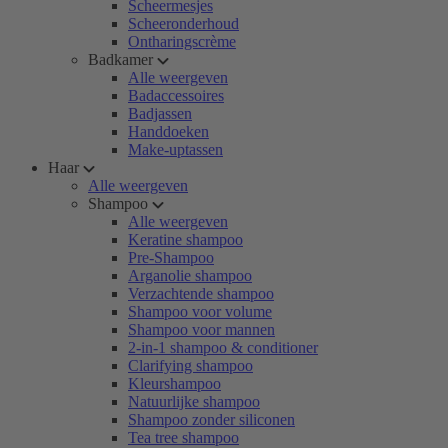
Scheermesjes
Scheeronderhoud
Ontharingscrème
Badkamer
Alle weergeven
Badaccessoires
Badjassen
Handdoeken
Make-uptassen
Haar
Alle weergeven
Shampoo
Alle weergeven
Keratine shampoo
Pre-Shampoo
Arganolie shampoo
Verzachtende shampoo
Shampoo voor volume
Shampoo voor mannen
2-in-1 shampoo & conditioner
Clarifying shampoo
Kleurshampoo
Natuurlijke shampoo
Shampoo zonder siliconen
Tea tree shampoo