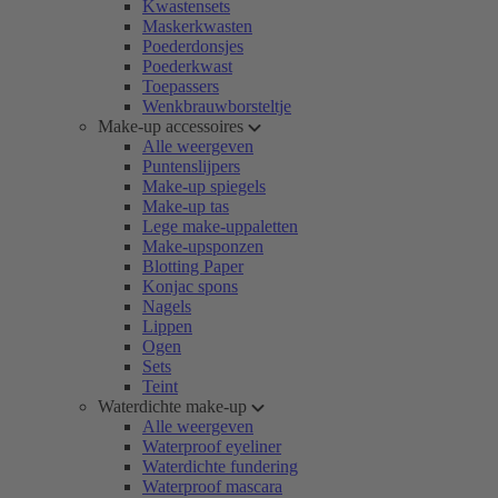
Kwastensets
Maskerkwasten
Poederdonsjes
Poederkwast
Toepassers
Wenkbrauwborsteltje
Make-up accessoires
Alle weergeven
Puntenslijpers
Make-up spiegels
Make-up tas
Lege make-uppaletten
Make-upsponzen
Blotting Paper
Konjac spons
Nagels
Lippen
Ogen
Sets
Teint
Waterdichte make-up
Alle weergeven
Waterproof eyeliner
Waterdichte fundering
Waterproof mascara