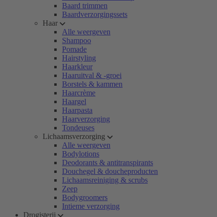
Baard trimmen
Baardverzorgingssets
Haar
Alle weergeven
Shampoo
Pomade
Hairstyling
Haarkleur
Haaruitval & -groei
Borstels & kammen
Haarcrème
Haargel
Haarpasta
Haarverzorging
Tondeuses
Lichaamsverzorging
Alle weergeven
Bodylotions
Deodorants & antitranspirants
Douchegel & doucheproducten
Lichaamsreiniging & scrubs
Zeep
Bodygroomers
Intieme verzorging
Drogisterij