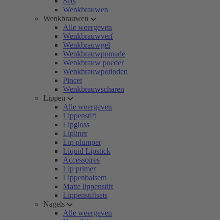
Sets
Wenkbrauwen
Wenkbrauwen
Alle weergeven
Wenkbrauwverf
Wenkbrauwgel
Wenkbrauwpomade
Wenkbrauw poeder
Wenkbrauwpotloden
Pincet
Wenkbrauwscharen
Lippen
Alle weergeven
Lippenstift
Lipgloss
Lipliner
Lip plumper
Liquid Lipstick
Accessoires
Lip primer
Lippenbalsem
Matte lippenstift
Lippenstiftsets
Nagels
Alle weergeven