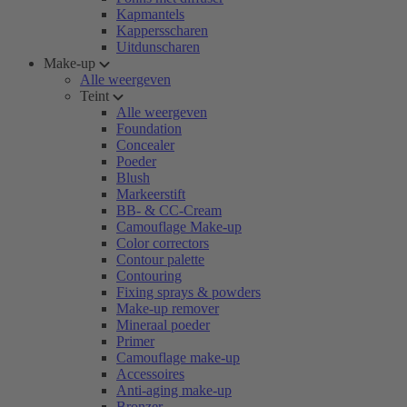
Kapmantels
Kappersscharen
Uitdunscharen
Make-up
Alle weergeven
Teint
Alle weergeven
Foundation
Concealer
Poeder
Blush
Markeerstift
BB- & CC-Cream
Camouflage Make-up
Color correctors
Contour palette
Contouring
Fixing sprays & powders
Make-up remover
Mineraal poeder
Primer
Camouflage make-up
Accessoires
Anti-aging make-up
Bronzer