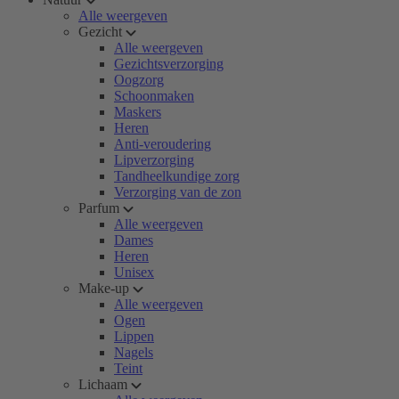
Alle weergeven
Gezicht
Alle weergeven
Gezichtsverzorging
Oogzorg
Schoonmaken
Maskers
Heren
Anti-veroudering
Lipverzorging
Tandheelkundige zorg
Verzorging van de zon
Parfum
Alle weergeven
Dames
Heren
Unisex
Make-up
Alle weergeven
Ogen
Lippen
Nagels
Teint
Lichaam