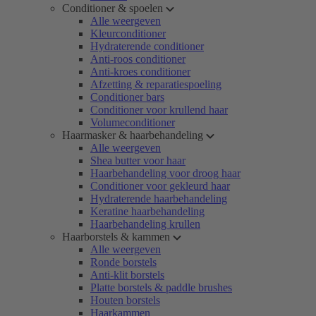
Conditioner & spoelen
Alle weergeven
Kleurconditioner
Hydraterende conditioner
Anti-roos conditioner
Anti-kroes conditioner
Afzetting & reparatiespoeling
Conditioner bars
Conditioner voor krullend haar
Volumeconditioner
Haarmasker & haarbehandeling
Alle weergeven
Shea butter voor haar
Haarbehandeling voor droog haar
Conditioner voor gekleurd haar
Hydraterende haarbehandeling
Keratine haarbehandeling
Haarbehandeling krullen
Haarborstels & kammen
Alle weergeven
Ronde borstels
Anti-klit borstels
Platte borstels & paddle brushes
Houten borstels
Haarkammen