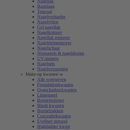
Nagellak
Basislaag
Topcoat
Nagelverharder
Nagelvijlen
Gel nagellak
Nagelknipper
Nagellak remover
Nagelriemremover
Nagelschaar
Nepnagels & nageldesign
UV-lampen
Nagelsets
Nagelverzorging
Make-up kwasten
Alle weergeven
Foundationkwasten
Oogschaduwkwasten
Lippenseel
Borstelreiniger
Blush kwasten
Borstelzakken
Concealerkwasten
Eyeliner penseel
Highlighter kwast