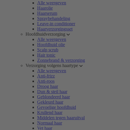
Alle weergeven
Haarolie
Haarserum
Spraybehandeling
Leave-in conditioner
Haarverzorgingsset
Hoofdhuidverzorging
Alle weergeven
Hoofdhuid olie
Scalp scrub
Hair tonic
Zonnebrand & verzorging
Verzorging volgens haartype
Alle weergeven
Anti-frizz
Anti-roos
Droog haar
Dun & steil haar
Geblondeerd haar
Gekleurd haar
Gevoelige hoofdhuid
Krullend haar
Middelen tegen haaruitval
Normaal haar
Vet haar