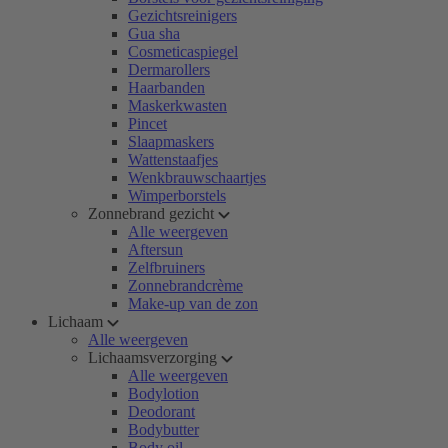
Gezichtsreinigers
Gua sha
Cosmeticaspiegel
Dermarollers
Haarbanden
Maskerkwasten
Pincet
Slaapmaskers
Wattenstaafjes
Wenkbrauwschaartjes
Wimperborstels
Zonnebrand gezicht
Alle weergeven
Aftersun
Zelfbruiners
Zonnebrandcrème
Make-up van de zon
Lichaam
Alle weergeven
Lichaamsverzorging
Alle weergeven
Bodylotion
Deodorant
Bodybutter
Body oil