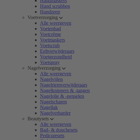
Handmaskers
Hand scrubben
Handzeep
Voetverzorging
Alle weergeven
Voetenbad
Voetcrème
Voetmaskers
Voetscrub
Eeltverwijderaars
Voetgezondheid
Voetspray
Nagelverzorging
Alle weergeven
Nagelvijlen
Nagelriemverwijderaars
Nagelknippers & -tangen
Nagelolie & -penselen
Nagelscharen
Nagellak
Nagelverharder
Beautysets
Alle weergeven
Bad- & douchesets
Pedicuresets