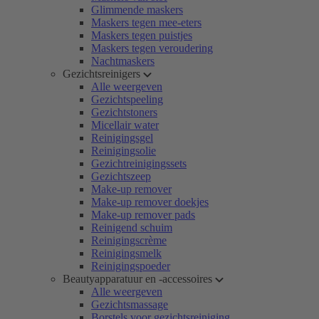
Glimmende maskers
Maskers tegen mee-eters
Maskers tegen puistjes
Maskers tegen veroudering
Nachtmaskers
Gezichtsreinigers
Alle weergeven
Gezichtspeeling
Gezichtstoners
Micellair water
Reinigingsgel
Reinigingsolie
Gezichtreinigingssets
Gezichtszeep
Make-up remover
Make-up remover doekjes
Make-up remover pads
Reinigend schuim
Reinigingscrème
Reinigingsmelk
Reinigingspoeder
Beautyapparatuur en -accessoires
Alle weergeven
Gezichtsmassage
Borstels voor gezichtsreiniging