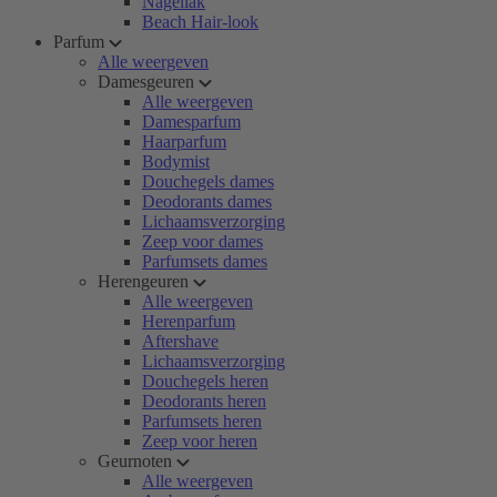
Nagellak
Beach Hair-look
Parfum
Alle weergeven
Damesgeuren
Alle weergeven
Damesparfum
Haarparfum
Bodymist
Douchegels dames
Deodorants dames
Lichaamsverzorging
Zeep voor dames
Parfumsets dames
Herengeuren
Alle weergeven
Herenparfum
Aftershave
Lichaamsverzorging
Douchegels heren
Deodorants heren
Parfumsets heren
Zeep voor heren
Geurnoten
Alle weergeven