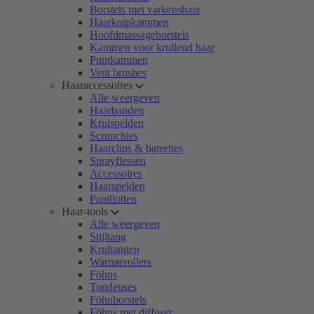
Borstels met varkenshaar
Haarknipkammen
Hoofdmassageborstels
Kammen voor krullend haar
Puntkammen
Vent brushes
Haaraccessoires
Alle weergeven
Haarbanden
Krulspelden
Scrunchies
Haarclips & barrettes
Sprayflessen
Accessoires
Haarspelden
Papillotten
Haar-tools
Alle weergeven
Stijltang
Krultangen
Warmterollers
Föhns
Tondeuses
Föhnborstels
Föhns met diffuser