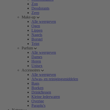
Zon
Deodorants
Zeep
Make-up
Alle weergeven
Ogen
Lippen
Nagels
Borstel
Teint
Parfum
Alle weergeven
Dames
Heren
Unisex
Accessoires
Alle weergeven
Afwas- en reinigingsmiddelen
Bags
Boeken
Drinkflessen
Kleine lederwaren
Overige
Paraplu's
Natuur