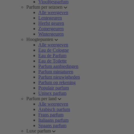
Viooltjesparfum
Parfum per seizoen
Alle weergeven
Lentegeuren
Herfst geuren
Zomergeuren
Wintergeuren
Hoogtepunten
Alle weergeven
Eau de Cologne
Eau de Parfum
Eau de Toilette
Parfum aanbiedingen
Parfum miniaturen
Parfum nieuwigheden
Parfum op rekening
Populair parfum
Unisex parfum
Parfum per land
Alle weergeven
Arabisch parfum
Frans parfum
Italiaans parfum
Spaans parfum
Luxe parfum