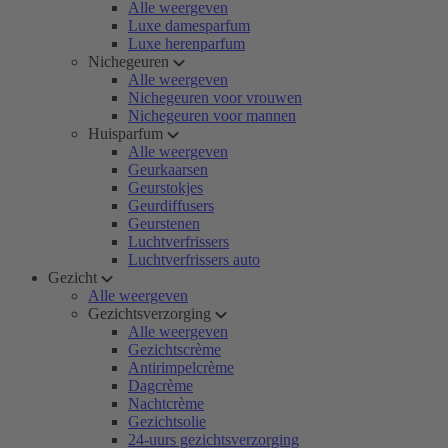
Alle weergeven
Luxe damesparfum
Luxe herenparfum
Nichegeuren
Alle weergeven
Nichegeuren voor vrouwen
Nichegeuren voor mannen
Huisparfum
Alle weergeven
Geurkaarsen
Geurstokjes
Geurdiffusers
Geurstenen
Luchtverfrissers
Luchtverfrissers auto
Gezicht
Alle weergeven
Gezichtsverzorging
Alle weergeven
Gezichtscrème
Antirimpelcrème
Dagcrème
Nachtcrème
Gezichtsolie
24-uurs gezichtsverzorging