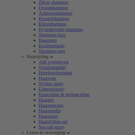
Zilver shampoo
Droogshampoo
Antiroosshampoo
Herstelshampoo
Kleurshampoo
Hydraterende shampoo
Shampoo bars
Haarzeep
Krulshampoo
Shampoo-sets
Haarstyling
Alle weergeven
Schuimmiddel
Hittebescherming
Haarwax
Styling spray
Uitgroeispray
Haarcrème & stylingcrème
Haargel
Haarmascara
Haarpoeder
Haarspray
Haarstyling-set
Sea salt spray
Leave-in verzorging