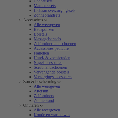
Cadeausets
Manicuresets
Lichaamsverzorgingssets
Zonnebrandsets
Accessoires
Alle weergeven
Badsponzen
Borstels
Massageborstels
Zelfbruinerhandschoenen
Accessoires pedicure
Flanellen
Hand- & voetsieraden
Nagelaccessoires
Scrubhandschoenen
Vervangende borstels
Verzorgingsaccessoires
Zon & bescherming
Alle weergeven
Aftersun
Zelfbruiners
Zonnebrand
Ontharen
Alle weergeven
Koude en warme was