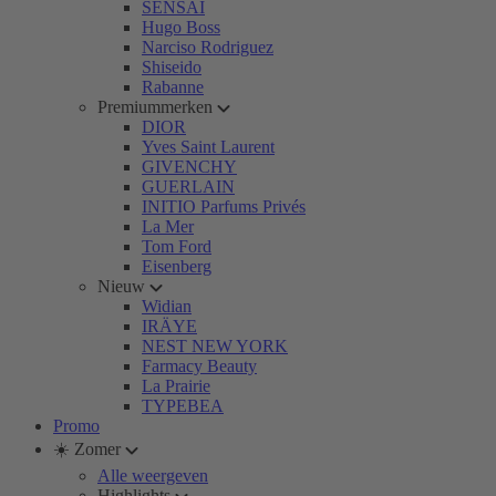
SENSAI
Hugo Boss
Narciso Rodriguez
Shiseido
Rabanne
Premiummerken
DIOR
Yves Saint Laurent
GIVENCHY
GUERLAIN
INITIO Parfums Privés
La Mer
Tom Ford
Eisenberg
Nieuw
Widian
IRÄYE
NEST NEW YORK
Farmacy Beauty
La Prairie
TYPEBEA
Promo
☀️ Zomer
Alle weergeven
Highlights