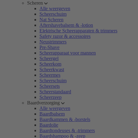
Scheren
Alle weergeven
Scheerschuim
Nat Scheren
Aftershavebalsem & -lotion
Elektrische Scheerapparaten & trimmers
Safety razor & accessoires
Neustrimmers
Pre-Shave
Scheerapparaat voor mannen
Scheergel
Scheerkom
Scheerkwast
Scheermes
Scheerschuim
Scheersets
Scheerstandaard
Scheerzeep
Baardverzorging
Alle weergeven
Baardbalsem
Baardkammen & -borstels
Baardolie
Baardtondeuses & -trimmers
Baardshampoo & -zeep