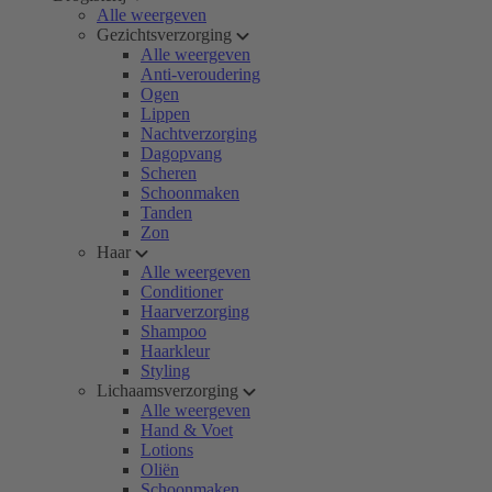
Alle weergeven
Gezichtsverzorging
Alle weergeven
Anti-veroudering
Ogen
Lippen
Nachtverzorging
Dagopvang
Scheren
Schoonmaken
Tanden
Zon
Haar
Alle weergeven
Conditioner
Haarverzorging
Shampoo
Haarkleur
Styling
Lichaamsverzorging
Alle weergeven
Hand & Voet
Lotions
Oliën
Schoonmaken