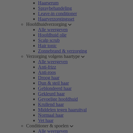
Haarserum
Spraybehandeling
Leave-in conditioner
Haarverzorgingsset
Hoofdhuidverzorging
Alle weergeven
Hoofdhuid olie
Scalp scrub
Hair tonic
Zonnebrand & verzorging
Verzorging volgens haartype
Alle weergeven
Anti-frizz
Anti-roos
Droog haar
Dun & steil haar
Geblondeerd haar
Gekleurd haar
Gevoelige hoofdhuid
Krullend haar
Middelen tegen haaruitval
Normaal haar
Vet haar
Conditioner & spoelen
Alle weergeven