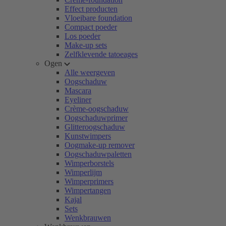
Effect producten
Vloeibare foundation
Compact poeder
Los poeder
Make-up sets
Zelfklevende tatoeages
Ogen
Alle weergeven
Oogschaduw
Mascara
Eyeliner
Crème-oogschaduw
Oogschaduwprimer
Glitteroogschaduw
Kunstwimpers
Oogmake-up remover
Oogschaduwpaletten
Wimperborstels
Wimperlijm
Wimperprimers
Wimpertangen
Kajal
Sets
Wenkbrauwen