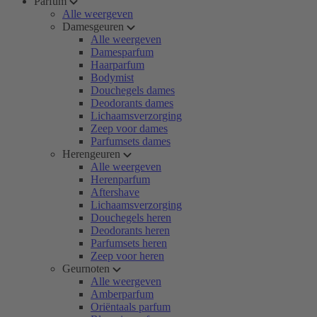
Parfum
Alle weergeven
Damesgeuren
Alle weergeven
Damesparfum
Haarparfum
Bodymist
Douchegels dames
Deodorants dames
Lichaamsverzorging
Zeep voor dames
Parfumsets dames
Herengeuren
Alle weergeven
Herenparfum
Aftershave
Lichaamsverzorging
Douchegels heren
Deodorants heren
Parfumsets heren
Zeep voor heren
Geurnoten
Alle weergeven
Amberparfum
Oriëntaals parfum