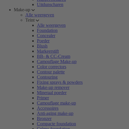
Uitdunscharen
Make-up
Alle weergeven
Teint
Alle weergeven
Foundation
Concealer
Poeder
Blush
Markeerstift
BB- & CC-Cream
Camouflage Make-up
Color correctors
Contour palette
Contouring
Fixing sprays & powders
Make-up remover
Mineraal poeder
Primer
Camouflage make-up
Accessoires
Anti-aging make-up
Bronzer
Compacte foundation
Crème-foundation