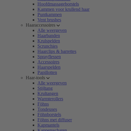
Hoofdmassageborstels
Kammen voor krullend haar
Puntkammen
Vent brushes
Haaraccessoires
Alle weergeven
Haarbanden
Krulspelden
Scrunchies
Haarclips & barrettes
Sprayflessen
Accessoires
Haarspelden
Papillotten
Haar-tools
Alle weergeven
Stijltang
Krultangen
Warmterollers
Föhns
Tondeuses
Föhnborstels
Föhns met diffuser
Kapmantels
Kappersscharen