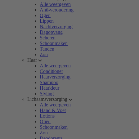
Alle weergeven
Anti-veroudering
Ogen
Lippen
Nachtverzorging
Dagopvang
Scheren
Schoonmaken
Tanden
Zon
Haar
Alle weergeven
Conditioner
Haarverzorging
Shampoo
Haarkleur
Styling
Lichaamsverzorging
Alle weergeven
Hand & Voet
Lotions
Oliën
Schoonmaken
Zon
Deodorants