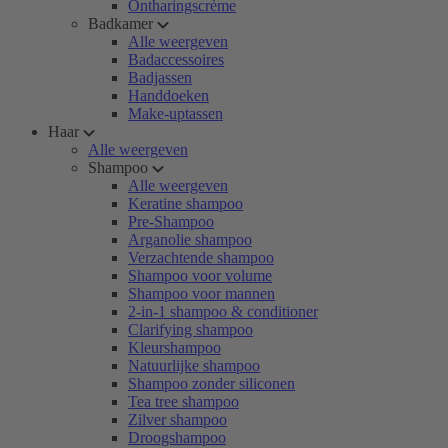
Ontharingscrème
Badkamer
Alle weergeven
Badaccessoires
Badjassen
Handdoeken
Make-uptassen
Haar
Alle weergeven
Shampoo
Alle weergeven
Keratine shampoo
Pre-Shampoo
Arganolie shampoo
Verzachtende shampoo
Shampoo voor volume
Shampoo voor mannen
2-in-1 shampoo & conditioner
Clarifying shampoo
Kleurshampoo
Natuurlijke shampoo
Shampoo zonder siliconen
Tea tree shampoo
Zilver shampoo
Droogshampoo