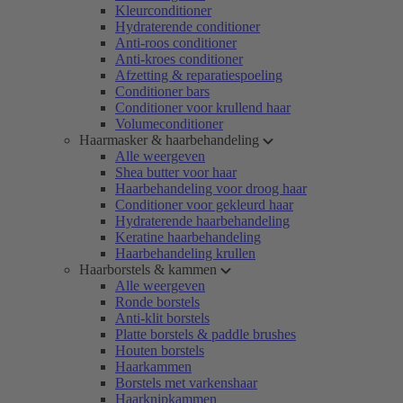
Kleurconditioner
Hydraterende conditioner
Anti-roos conditioner
Anti-kroes conditioner
Afzetting & reparatiespoeling
Conditioner bars
Conditioner voor krullend haar
Volumeconditioner
Haarmasker & haarbehandeling
Alle weergeven
Shea butter voor haar
Haarbehandeling voor droog haar
Conditioner voor gekleurd haar
Hydraterende haarbehandeling
Keratine haarbehandeling
Haarbehandeling krullen
Haarborstels & kammen
Alle weergeven
Ronde borstels
Anti-klit borstels
Platte borstels & paddle brushes
Houten borstels
Haarkammen
Borstels met varkenshaar
Haarknipkammen