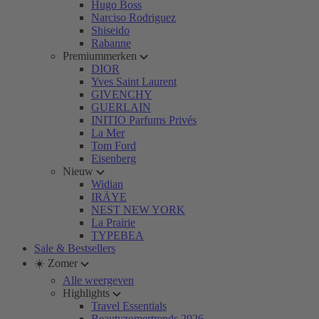
Hugo Boss
Narciso Rodriguez
Shiseido
Rabanne
Premiummerken
DIOR
Yves Saint Laurent
GIVENCHY
GUERLAIN
INITIO Parfums Privés
La Mer
Tom Ford
Eisenberg
Nieuw
Widian
IRÄYE
NEST NEW YORK
La Prairie
TYPEBEA
Sale & Bestsellers
☀️ Zomer
Alle weergeven
Highlights
Travel Essentials
Beautyzomertrends 2026