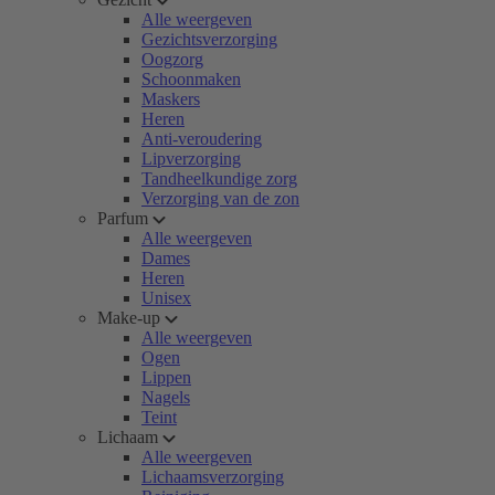
Alle weergeven
Gezichtsverzorging
Oogzorg
Schoonmaken
Maskers
Heren
Anti-veroudering
Lipverzorging
Tandheelkundige zorg
Verzorging van de zon
Parfum
Alle weergeven
Dames
Heren
Unisex
Make-up
Alle weergeven
Ogen
Lippen
Nagels
Teint
Lichaam
Alle weergeven
Lichaamsverzorging