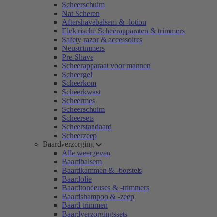
Scheerschuim
Nat Scheren
Aftershavebalsem & -lotion
Elektrische Scheerapparaten & trimmers
Safety razor & accessoires
Neustrimmers
Pre-Shave
Scheerapparaat voor mannen
Scheergel
Scheerkom
Scheerkwast
Scheermes
Scheerschuim
Scheersets
Scheerstandaard
Scheerzeep
Baardverzorging
Alle weergeven
Baardbalsem
Baardkammen & -borstels
Baardolie
Baardtondeuses & -trimmers
Baardshampoo & -zeep
Baard trimmen
Baardverzorgingssets