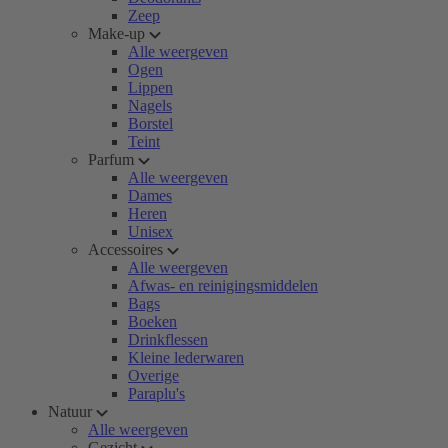
Zeep
Make-up
Alle weergeven
Ogen
Lippen
Nagels
Borstel
Teint
Parfum
Alle weergeven
Dames
Heren
Unisex
Accessoires
Alle weergeven
Afwas- en reinigingsmiddelen
Bags
Boeken
Drinkflessen
Kleine lederwaren
Overige
Paraplu's
Natuur
Alle weergeven
Gezicht