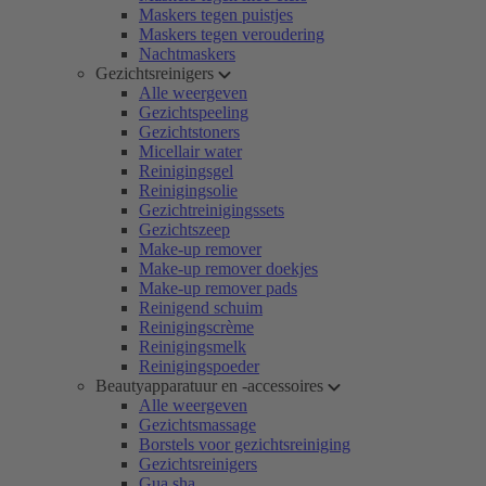
Maskers tegen puistjes
Maskers tegen veroudering
Nachtmaskers
Gezichtsreinigers
Alle weergeven
Gezichtspeeling
Gezichtstoners
Micellair water
Reinigingsgel
Reinigingsolie
Gezichtreinigingssets
Gezichtszeep
Make-up remover
Make-up remover doekjes
Make-up remover pads
Reinigend schuim
Reinigingscrème
Reinigingsmelk
Reinigingspoeder
Beautyapparatuur en -accessoires
Alle weergeven
Gezichtsmassage
Borstels voor gezichtsreiniging
Gezichtsreinigers
Gua sha