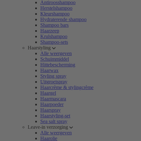
Antiroosshampoo
Herstelshampoo
Kleurshampoo
Hydraterende shampoo
Shampoo bars
Haarzeep
Krulshampoo
Shampoo-sets
Haarstyling
Alle weergeven
Schuimmiddel
Hittebescherming
Haarwax
Styling spray
Uitgroeispray
Haarcrème & stylingcrème
Haargel
Haarmascara
Haarpoeder
Haarspray
Haarstyling-set
Sea salt spray
Leave-in verzorging
Alle weergeven
Haarolie