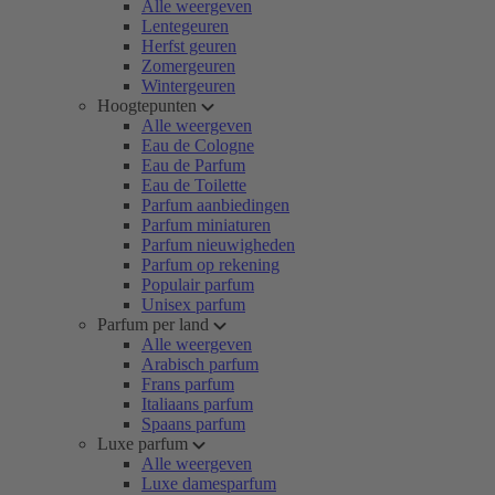
Alle weergeven
Lentegeuren
Herfst geuren
Zomergeuren
Wintergeuren
Hoogtepunten
Alle weergeven
Eau de Cologne
Eau de Parfum
Eau de Toilette
Parfum aanbiedingen
Parfum miniaturen
Parfum nieuwigheden
Parfum op rekening
Populair parfum
Unisex parfum
Parfum per land
Alle weergeven
Arabisch parfum
Frans parfum
Italiaans parfum
Spaans parfum
Luxe parfum
Alle weergeven
Luxe damesparfum