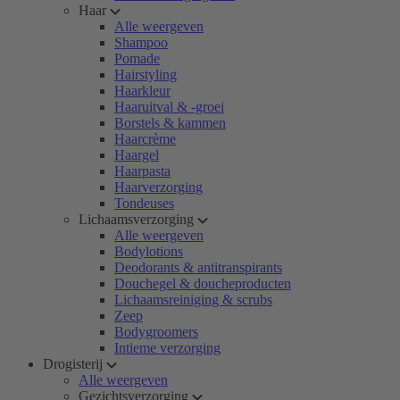
Haar
Alle weergeven
Shampoo
Pomade
Hairstyling
Haarkleur
Haaruitval & -groei
Borstels & kammen
Haarcrème
Haargel
Haarpasta
Haarverzorging
Tondeuses
Lichaamsverzorging
Alle weergeven
Bodylotions
Deodorants & antitranspirants
Douchegel & doucheproducten
Lichaamsreiniging & scrubs
Zeep
Bodygroomers
Intieme verzorging
Drogisterij
Alle weergeven
Gezichtsverzorging