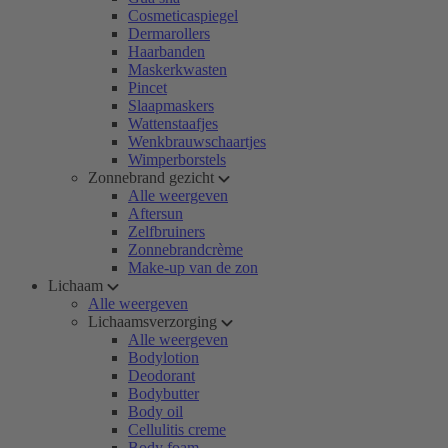
Cosmeticaspiegel
Dermarollers
Haarbanden
Maskerkwasten
Pincet
Slaapmaskers
Wattenstaafjes
Wenkbrauwschaartjes
Wimperborstels
Zonnebrand gezicht
Alle weergeven
Aftersun
Zelfbruiners
Zonnebrandcrème
Make-up van de zon
Lichaam
Alle weergeven
Lichaamsverzorging
Alle weergeven
Bodylotion
Deodorant
Bodybutter
Body oil
Cellulitis creme
Body foam