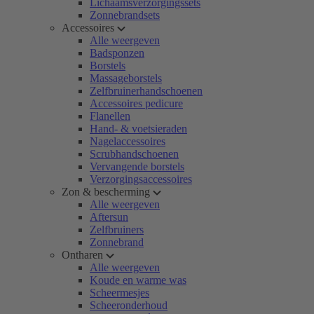
Lichaamsverzorgingssets
Zonnebrandsets
Accessoires
Alle weergeven
Badsponzen
Borstels
Massageborstels
Zelfbruinerhandschoenen
Accessoires pedicure
Flanellen
Hand- & voetsieraden
Nagelaccessoires
Scrubhandschoenen
Vervangende borstels
Verzorgingsaccessoires
Zon & bescherming
Alle weergeven
Aftersun
Zelfbruiners
Zonnebrand
Ontharen
Alle weergeven
Koude en warme was
Scheermesjes
Scheeronderhoud