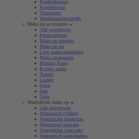
Poederdonsjes
Poederkwast
Toepassers
Wenkbrauwborsteltje
Make-up accessoires
Alle weergeven
Puntenslijpers
Make-up spiegels
Make-up tas
Lege make-uppaletten
Make-upsponzen
Blotting Paper
Konjac spons
Nagels
Lippen
Ogen
Sets
Teint
Waterdichte make-up
Alle weergeven
Waterproof eyeliner
Waterdichte fundering
Waterproof mascara
Waterdichte concealer
Waterproof oogschaduw