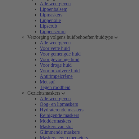
Alle weergeven
Lippenbalsem
Lipmaskers
Lippenolie
Lipscrub
Lippenserum
Verzorging volgens huidbehoeften/huidtype
Alle weergeven
Voor vette huid
Voor gemengde huid
Voor gevoelige huid
Voor droge huid
Voor onzuivere huid
Antirimpelcrème
Met spf
Tegen roodheid
Gezichtsmaskers
Alle weergeven
Oog- en lipmaskers
Hydraterende maskers
Reinigende maskers
Moddermaskers
Maskers van stof
Glimmende maskers
Maskers tegen mee-eters