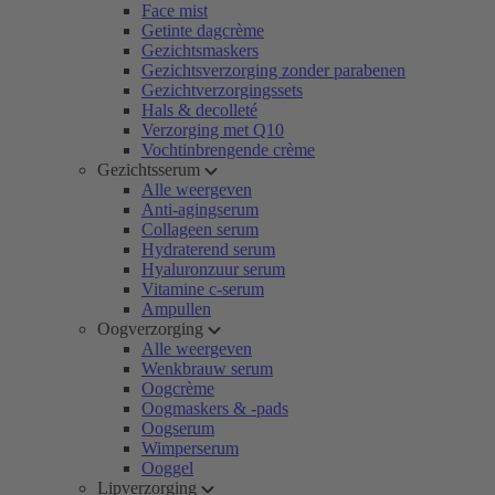
Face mist
Getinte dagcrème
Gezichtsmaskers
Gezichtsverzorging zonder parabenen
Gezichtverzorgingssets
Hals & decolleté
Verzorging met Q10
Vochtinbrengende crème
Gezichtsserum
Alle weergeven
Anti-agingserum
Collageen serum
Hydraterend serum
Hyaluronzuur serum
Vitamine c-serum
Ampullen
Oogverzorging
Alle weergeven
Wenkbrauw serum
Oogcrème
Oogmaskers & -pads
Oogserum
Wimperserum
Ooggel
Lipverzorging