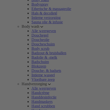
Bodyspray
Etherische & massageolie
Hals & decolleté
Intieme verzorging
Sauna olie & infusie
Body wash
Alle weergeven
Douchegel
Doucheolie
Doucheschuim
Body scrub
Badzout & bruisballen
Badolie & -melk
Badschuim
Blokzeep
Douche- & badsets
Intieme wasgel
Vloeibare zeep
Handverzorging
Alle weergeven
Handcrème
Handdesinfectie
Handmaskers
Hand scrubben