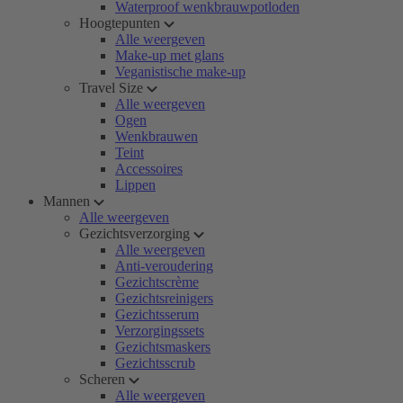
Waterproof wenkbrauwpotloden
Hoogtepunten
Alle weergeven
Make-up met glans
Veganistische make-up
Travel Size
Alle weergeven
Ogen
Wenkbrauwen
Teint
Accessoires
Lippen
Mannen
Alle weergeven
Gezichtsverzorging
Alle weergeven
Anti-veroudering
Gezichtscrème
Gezichtsreinigers
Gezichtsserum
Verzorgingssets
Gezichtsmaskers
Gezichtsscrub
Scheren
Alle weergeven