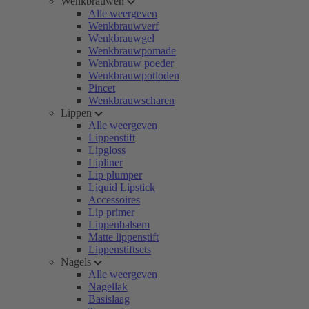
Wenkbrauwen
Alle weergeven
Wenkbrauwverf
Wenkbrauwgel
Wenkbrauwpomade
Wenkbrauw poeder
Wenkbrauwpotloden
Pincet
Wenkbrauwscharen
Lippen
Alle weergeven
Lippenstift
Lipgloss
Lipliner
Lip plumper
Liquid Lipstick
Accessoires
Lip primer
Lippenbalsem
Matte lippenstift
Lippenstiftsets
Nagels
Alle weergeven
Nagellak
Basislaag