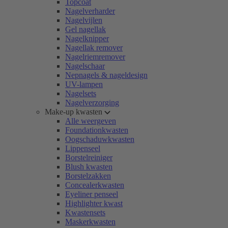
Topcoat
Nagelverharder
Nagelvijlen
Gel nagellak
Nagelknipper
Nagellak remover
Nagelriemremover
Nagelschaar
Nepnagels & nageldesign
UV-lampen
Nagelsets
Nagelverzorging
Make-up kwasten
Alle weergeven
Foundationkwasten
Oogschaduwkwasten
Lippenseel
Borstelreiniger
Blush kwasten
Borstelzakken
Concealerkwasten
Eyeliner penseel
Highlighter kwast
Kwastensets
Maskerkwasten