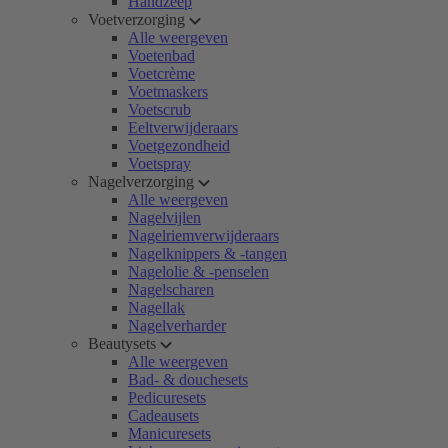
Handzeep
Voetverzorging
Alle weergeven
Voetenbad
Voetcrème
Voetmaskers
Voetscrub
Eeltverwijderaars
Voetgezondheid
Voetspray
Nagelverzorging
Alle weergeven
Nagelvijlen
Nagelriemverwijderaars
Nagelknippers & -tangen
Nagelolie & -penselen
Nagelscharen
Nagellak
Nagelverharder
Beautysets
Alle weergeven
Bad- & douchesets
Pedicuresets
Cadeausets
Manicuresets