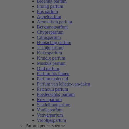
Bloemig parfum
Fruitig parfum
Fris parfum
Appelparfum
Aromatisch parfum
Bergamotparfum
Chypreparfum
Citrusparfum
Houtachtig parfum
Jasmijnparfum
Kokosparfum
Kruidig parfum
Muskus parfum
Oud parfum
Parfum fris linnen
Parfum molecuul
Parfum van lelietje-van-dalen
Patchouli parfum
Poederachtig parfum
Rozenparfum
Sandelhoutparfum
Vanilleparfum
Vetiverparfum
Viooltjesparfum
Parfum per seizoen