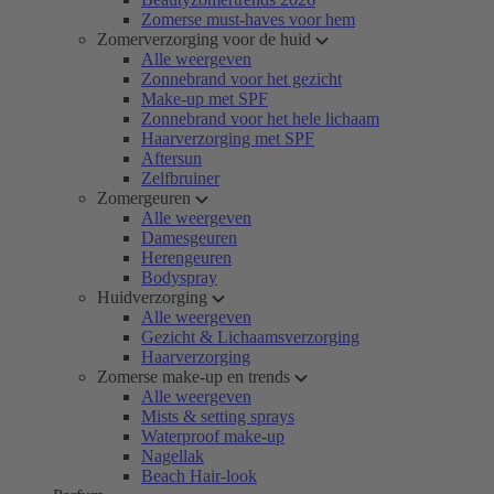
Zomerse must-haves voor hem
Zomerverzorging voor de huid
Alle weergeven
Zonnebrand voor het gezicht
Make-up met SPF
Zonnebrand voor het hele lichaam
Haarverzorging met SPF
Aftersun
Zelfbruiner
Zomergeuren
Alle weergeven
Damesgeuren
Herengeuren
Bodyspray
Huidverzorging
Alle weergeven
Gezicht & Lichaamsverzorging
Haarverzorging
Zomerse make-up en trends
Alle weergeven
Mists & setting sprays
Waterproof make-up
Nagellak
Beach Hair-look