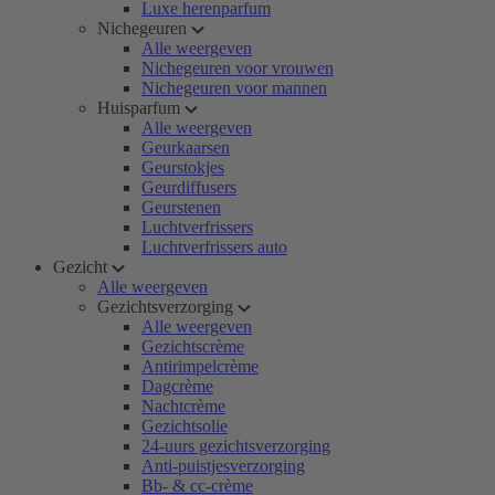
Luxe herenparfum
Nichegeuren
Alle weergeven
Nichegeuren voor vrouwen
Nichegeuren voor mannen
Huisparfum
Alle weergeven
Geurkaarsen
Geurstokjes
Geurdiffusers
Geurstenen
Luchtverfrissers
Luchtverfrissers auto
Gezicht
Alle weergeven
Gezichtsverzorging
Alle weergeven
Gezichtscrème
Antirimpelcrème
Dagcrème
Nachtcrème
Gezichtsolie
24-uurs gezichtsverzorging
Anti-puistjesverzorging
Bb- & cc-crème