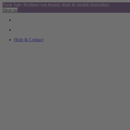
Flash Sale: Profiteer van beauty deals & ontdek bestsellers
Shop nu
Hulp & Contact