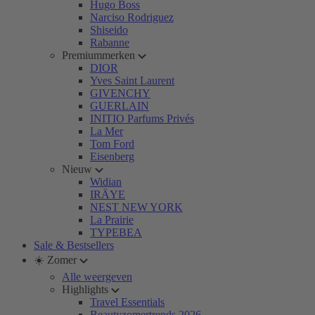
Hugo Boss
Narciso Rodriguez
Shiseido
Rabanne
Premiummerken
DIOR
Yves Saint Laurent
GIVENCHY
GUERLAIN
INITIO Parfums Privés
La Mer
Tom Ford
Eisenberg
Nieuw
Widian
IRÄYE
NEST NEW YORK
La Prairie
TYPEBEA
Sale & Bestsellers
☀️ Zomer
Alle weergeven
Highlights
Travel Essentials
Beautyzomertrends 2026