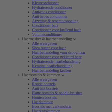
Kleurconditioner
Hydraterende conditioner
Anti-roos conditioner
Anti-kroes conditioner
Afzetting & reparatiespoeling
Conditioner bars
Conditioner voor krullend haar
Volumeconditioner
Haarmasker & haarbehandeling
Alle weergeven
Shea butter voor haar
Haarbehandeling voor droog haar
Conditioner voor gekleurd haar
Hydraterende haarbehandeling
Keratine haarbehandeling
Haarbehandeling krullen
Haarborstels & kammen
Alle weergeven
Ronde borstels
Anti-klit borstels
Platte borstels & paddle brushes
Houten borstels
Haarkammen
Borstels met varkenshaar
Haarknipkammen