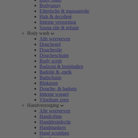
Bodyspray
Etherische & massageolie
Hals & decolleté
Intieme verzorging
Sauna olie & infusie
Body wash
Alle weergeven
Douchegel
Doucheolie
Doucheschuim
Body scrub
Badzout & bruisballen
Badolie & -melk
Badschuim
Blokzeep
Douche- & badsets
Intieme wasgel
Vloeibare zeep
Handverzorging
Alle weergeven
Handcrème
Handdesinfectie
Handmaskers
Hand scrubben