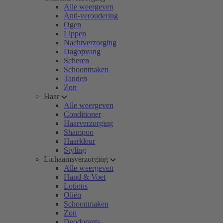
Alle weergeven
Anti-veroudering
Ogen
Lippen
Nachtverzorging
Dagopvang
Scheren
Schoonmaken
Tanden
Zon
Haar
Alle weergeven
Conditioner
Haarverzorging
Shampoo
Haarkleur
Styling
Lichaamsverzorging
Alle weergeven
Hand & Voet
Lotions
Oliën
Schoonmaken
Zon
Deodorants