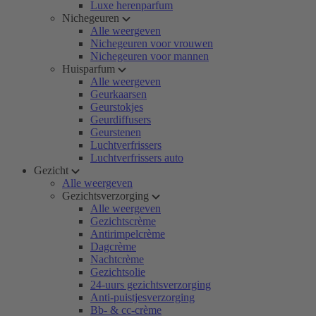
Luxe herenparfum
Nichegeuren
Alle weergeven
Nichegeuren voor vrouwen
Nichegeuren voor mannen
Huisparfum
Alle weergeven
Geurkaarsen
Geurstokjes
Geurdiffusers
Geurstenen
Luchtverfrissers
Luchtverfrissers auto
Gezicht
Alle weergeven
Gezichtsverzorging
Alle weergeven
Gezichtscrème
Antirimpelcrème
Dagcrème
Nachtcrème
Gezichtsolie
24-uurs gezichtsverzorging
Anti-puistjesverzorging
Bb- & cc-crème