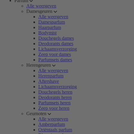
Parfum
Alle weergeven
Damesgeuren
Alle weergeven
Damesparfum
Haarparfum
Bodymist
Douchegels dames
Deodorants dames
Lichaamsverzorging
Zeep voor dames
Parfumsets dames
Herengeuren
Alle weergeven
Herenparfum
Aftershave
Lichaamsverzorging
Douchegels heren
Deodorants heren
Parfumsets heren
Zeep voor heren
Geurnoten
Alle weergeven
Amberparfum
Oriëntaals parfum