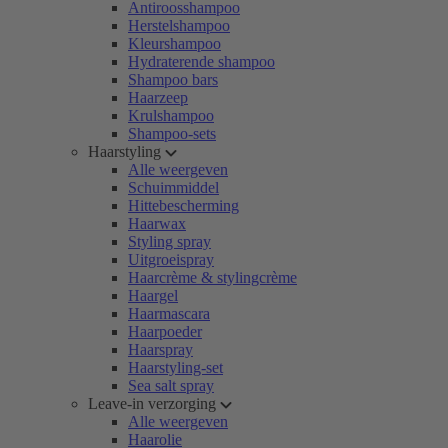
Antiroosshampoo
Herstelshampoo
Kleurshampoo
Hydraterende shampoo
Shampoo bars
Haarzeep
Krulshampoo
Shampoo-sets
Haarstyling
Alle weergeven
Schuimmiddel
Hittebescherming
Haarwax
Styling spray
Uitgroeispray
Haarcrème & stylingcrème
Haargel
Haarmascara
Haarpoeder
Haarspray
Haarstyling-set
Sea salt spray
Leave-in verzorging
Alle weergeven
Haarolie