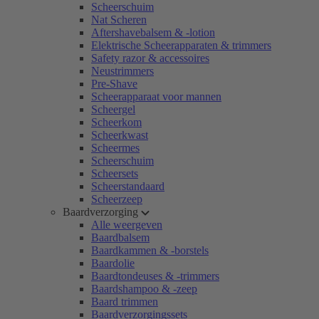
Scheerschuim
Nat Scheren
Aftershavebalsem & -lotion
Elektrische Scheerapparaten & trimmers
Safety razor & accessoires
Neustrimmers
Pre-Shave
Scheerapparaat voor mannen
Scheergel
Scheerkom
Scheerkwast
Scheermes
Scheerschuim
Scheersets
Scheerstandaard
Scheerzeep
Baardverzorging
Alle weergeven
Baardbalsem
Baardkammen & -borstels
Baardolie
Baardtondeuses & -trimmers
Baardshampoo & -zeep
Baard trimmen
Baardverzorgingssets