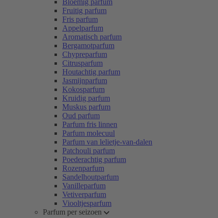
Bloemig parfum
Fruitig parfum
Fris parfum
Appelparfum
Aromatisch parfum
Bergamotparfum
Chypreparfum
Citrusparfum
Houtachtig parfum
Jasmijnparfum
Kokosparfum
Kruidig parfum
Muskus parfum
Oud parfum
Parfum fris linnen
Parfum molecuul
Parfum van lelietje-van-dalen
Patchouli parfum
Poederachtig parfum
Rozenparfum
Sandelhoutparfum
Vanilleparfum
Vetiverparfum
Viooltjesparfum
Parfum per seizoen