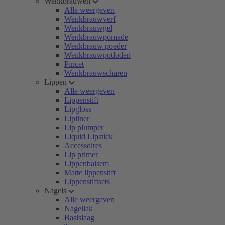
Wenkbrauwen
Alle weergeven
Wenkbrauwverf
Wenkbrauwgel
Wenkbrauwpomade
Wenkbrauw poeder
Wenkbrauwpotloden
Pincet
Wenkbrauwscharen
Lippen
Alle weergeven
Lippenstift
Lipgloss
Lipliner
Lip plumper
Liquid Lipstick
Accessoires
Lip primer
Lippenbalsem
Matte lippenstift
Lippenstiftsets
Nagels
Alle weergeven
Nagellak
Basislaag