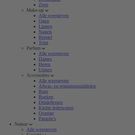
Zeep
Make-up
Alle weergeven
Ogen
Lippen
Nagels
Borstel
Teint
Parfum
Alle weergeven
Dames
Heren
Unisex
Accessoires
Alle weergeven
Afwas- en reinigingsmiddelen
Bags
Boeken
Drinkflessen
Kleine lederwaren
Overige
Paraplu's
Natuur
Alle weergeven
Gezicht