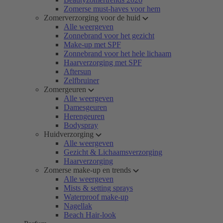
Zomerse must-haves voor hem
Zomerverzorging voor de huid
Alle weergeven
Zonnebrand voor het gezicht
Make-up met SPF
Zonnebrand voor het hele lichaam
Haarverzorging met SPF
Aftersun
Zelfbruiner
Zomergeuren
Alle weergeven
Damesgeuren
Herengeuren
Bodyspray
Huidverzorging
Alle weergeven
Gezicht & Lichaamsverzorging
Haarverzorging
Zomerse make-up en trends
Alle weergeven
Mists & setting sprays
Waterproof make-up
Nagellak
Beach Hair-look