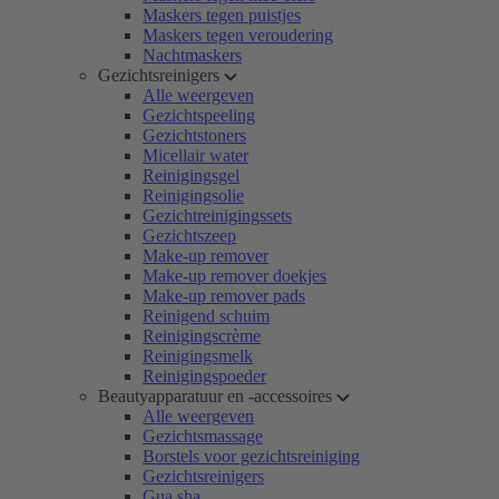
Maskers tegen puistjes
Maskers tegen veroudering
Nachtmaskers
Gezichtsreinigers
Alle weergeven
Gezichtspeeling
Gezichtstoners
Micellair water
Reinigingsgel
Reinigingsolie
Gezichtreinigingssets
Gezichtszeep
Make-up remover
Make-up remover doekjes
Make-up remover pads
Reinigend schuim
Reinigingscrème
Reinigingsmelk
Reinigingspoeder
Beautyapparatuur en -accessoires
Alle weergeven
Gezichtsmassage
Borstels voor gezichtsreiniging
Gezichtsreinigers
Gua sha