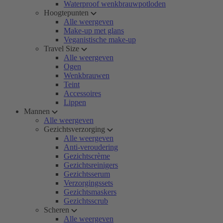
Waterproof wenkbrauwpotloden
Hoogtepunten
Alle weergeven
Make-up met glans
Veganistische make-up
Travel Size
Alle weergeven
Ogen
Wenkbrauwen
Teint
Accessoires
Lippen
Mannen
Alle weergeven
Gezichtsverzorging
Alle weergeven
Anti-veroudering
Gezichtscrème
Gezichtsreinigers
Gezichtsserum
Verzorgingssets
Gezichtsmaskers
Gezichtsscrub
Scheren
Alle weergeven