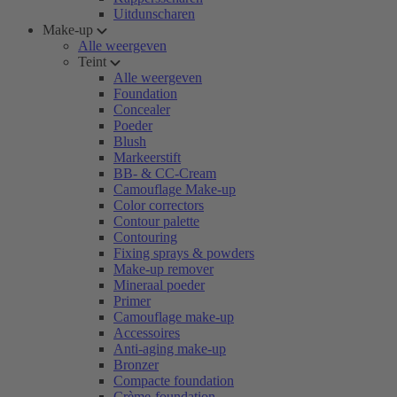
Uitdunscharen
Make-up
Alle weergeven
Teint
Alle weergeven
Foundation
Concealer
Poeder
Blush
Markeerstift
BB- & CC-Cream
Camouflage Make-up
Color correctors
Contour palette
Contouring
Fixing sprays & powders
Make-up remover
Mineraal poeder
Primer
Camouflage make-up
Accessoires
Anti-aging make-up
Bronzer
Compacte foundation
Crème-foundation