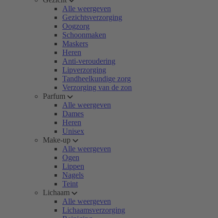
Alle weergeven
Gezichtsverzorging
Oogzorg
Schoonmaken
Maskers
Heren
Anti-veroudering
Lipverzorging
Tandheelkundige zorg
Verzorging van de zon
Parfum
Alle weergeven
Dames
Heren
Unisex
Make-up
Alle weergeven
Ogen
Lippen
Nagels
Teint
Lichaam
Alle weergeven
Lichaamsverzorging