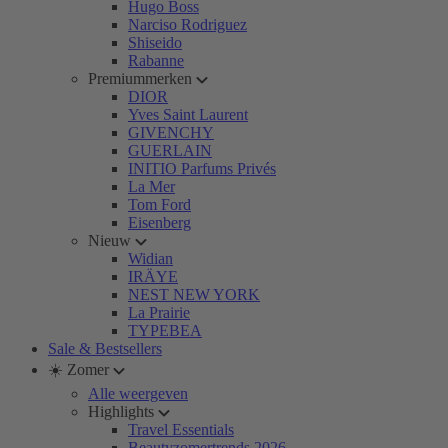
Hugo Boss
Narciso Rodriguez
Shiseido
Rabanne
Premiummerken
DIOR
Yves Saint Laurent
GIVENCHY
GUERLAIN
INITIO Parfums Privés
La Mer
Tom Ford
Eisenberg
Nieuw
Widian
IRÄYE
NEST NEW YORK
La Prairie
TYPEBEA
Sale & Bestsellers
☀️ Zomer
Alle weergeven
Highlights
Travel Essentials
Beautyzomertrends 2026