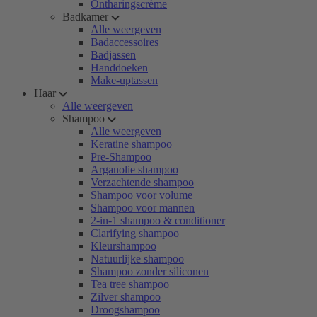
Ontharingscrème
Badkamer
Alle weergeven
Badaccessoires
Badjassen
Handdoeken
Make-uptassen
Haar
Alle weergeven
Shampoo
Alle weergeven
Keratine shampoo
Pre-Shampoo
Arganolie shampoo
Verzachtende shampoo
Shampoo voor volume
Shampoo voor mannen
2-in-1 shampoo & conditioner
Clarifying shampoo
Kleurshampoo
Natuurlijke shampoo
Shampoo zonder siliconen
Tea tree shampoo
Zilver shampoo
Droogshampoo