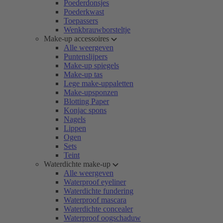
Poederdonsjes
Poederkwast
Toepassers
Wenkbrauwborsteltje
Make-up accessoires
Alle weergeven
Puntenslijpers
Make-up spiegels
Make-up tas
Lege make-uppaletten
Make-upsponzen
Blotting Paper
Konjac spons
Nagels
Lippen
Ogen
Sets
Teint
Waterdichte make-up
Alle weergeven
Waterproof eyeliner
Waterdichte fundering
Waterproof mascara
Waterdichte concealer
Waterproof oogschaduw