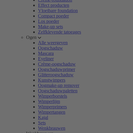
Effect producten
Vloeibare foundation
Compact poeder
Los poeder
Make-up sets
Zelfklevende tatoeages
Ogen
Alle weergeven
Oogschaduw
Mascara
Eyeliner
Crème-oogschaduw
Oogschaduwprimer
Glitteroogschaduw
Kunstwimpers
Oogmake-up remover
Oogschaduwpaletten
Wimperborstels
Wimperlijm
Wimperprimers
Wimpertangen
Kajal
Sets
Wenkbrauwen