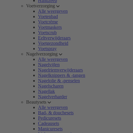
Handzeep
Voetverzorging
Alle weergeven
Voetenbad
Voetcrème
Voetmaskers
Voetscrub
Eeltverwijderaars
Voetgezondheid
Voetspray
Nagelverzorging
Alle weergeven
Nagelvijlen
Nagelriemverwijderaars
Nagelknippers & -tangen
Nagelolie & -penselen
Nagelscharen
Nagellak
Nagelverharder
Beautysets
Alle weergeven
Bad- & douchesets
Pedicuresets
Cadeausets
Manicuresets