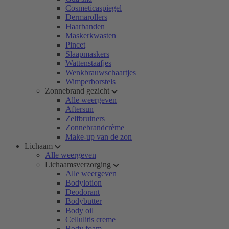
Cosmeticaspiegel
Dermarollers
Haarbanden
Maskerkwasten
Pincet
Slaapmaskers
Wattenstaafjes
Wenkbrauwschaartjes
Wimperborstels
Zonnebrand gezicht
Alle weergeven
Aftersun
Zelfbruiners
Zonnebrandcrème
Make-up van de zon
Lichaam
Alle weergeven
Lichaamsverzorging
Alle weergeven
Bodylotion
Deodorant
Bodybutter
Body oil
Cellulitis creme
Body foam