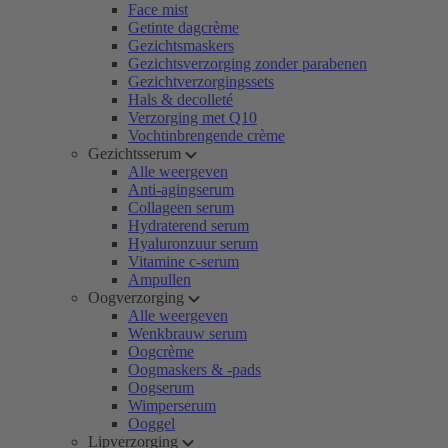
Face mist
Getinte dagcrème
Gezichtsmaskers
Gezichtsverzorging zonder parabenen
Gezichtverzorgingssets
Hals & decolleté
Verzorging met Q10
Vochtinbrengende crème
Gezichtsserum
Alle weergeven
Anti-agingserum
Collageen serum
Hydraterend serum
Hyaluronzuur serum
Vitamine c-serum
Ampullen
Oogverzorging
Alle weergeven
Wenkbrauw serum
Oogcrème
Oogmaskers & -pads
Oogserum
Wimperserum
Ooggel
Lipverzorging