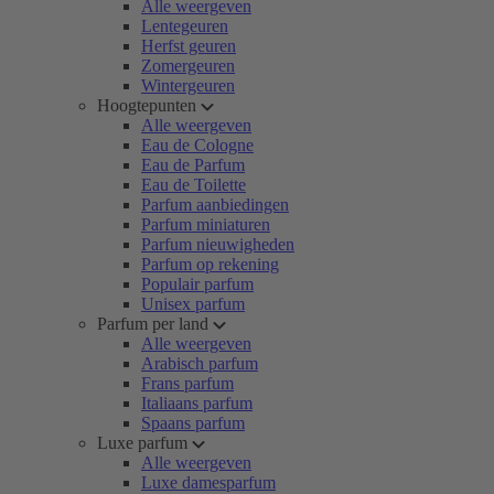
Alle weergeven
Lentegeuren
Herfst geuren
Zomergeuren
Wintergeuren
Hoogtepunten
Alle weergeven
Eau de Cologne
Eau de Parfum
Eau de Toilette
Parfum aanbiedingen
Parfum miniaturen
Parfum nieuwigheden
Parfum op rekening
Populair parfum
Unisex parfum
Parfum per land
Alle weergeven
Arabisch parfum
Frans parfum
Italiaans parfum
Spaans parfum
Luxe parfum
Alle weergeven
Luxe damesparfum