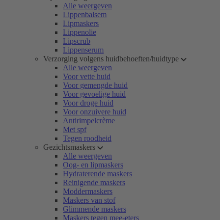
Alle weergeven
Lippenbalsem
Lipmaskers
Lippenolie
Lipscrub
Lippenserum
Verzorging volgens huidbehoeften/huidtype
Alle weergeven
Voor vette huid
Voor gemengde huid
Voor gevoelige huid
Voor droge huid
Voor onzuivere huid
Antirimpelcrème
Met spf
Tegen roodheid
Gezichtsmaskers
Alle weergeven
Oog- en lipmaskers
Hydraterende maskers
Reinigende maskers
Moddermaskers
Maskers van stof
Glimmende maskers
Maskers tegen mee-eters