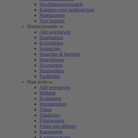
Hoofdmassageborstels
Kammen voor krullend haar
Puntkammen
Vent brushes
Haaraccessoires
Alle weergeven
Haarbanden
Krulspelden
Scrunchies
Haarclips & barrettes
Sprayflessen
Accessoires
Haarspelden
Papillotten
Haar-tools
Alle weergeven
Stijltang
Krultangen
Warmterollers
Föhns
Tondeuses
Föhnborstels
Föhns met diffuser
Kapmantels
Kappersscharen