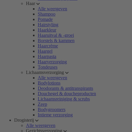
Haar
Alle weergeven
Shampoo
Pomade
Hairstyling
Haarkleur
Haaruitval & -groei
Borstels & kammen
Haarcrème
Haargel
Haarpasta
Haarverzorging
Tondeuses
Lichaamsverzorging
Alle weergeven
Bodylotions
Deodorants & antitranspirants
Douchegel & doucheproducten
Lichaamsreiniging & scrubs
Zeep
Bodygroomers
Intieme verzorging
Drogisterij
Alle weergeven
Gezichtsverzorging