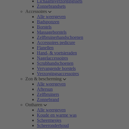
Lichaamsverzorgingssets
Zonnebrandsets
Accessoires
Alle weergeven
Badsponzen
Borstels
Massageborstels
Zelfbruinerhandschoenen
Accessoires pedicure
Flanellen
Hand- & voetsieraden
Nagelaccessoires
Scrubhandschoenen
Vervangende borstels
Verzorgingsaccessoires
Zon & bescherming
Alle weergeven
Aftersun
Zelfbruiners
Zonnebrand
Ontharen
Alle weergeven
Koude en warme was
Scheermesjes
Scheeronderhoud