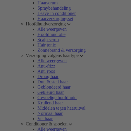
Haarserum
Spraybehandeling
Leave-in conditioner
Haarverzorgingsset
Hoofdhuidverzorging
Alle weergeven
Hoofdhuid olie
Scalp scrub
Hair tonic
Zonnebrand & verzorging
Verzorging volgens haartype
Alle weergeven
Anti-frizz
Anti-roos
Droog haar
Dun & steil haar
Geblondeerd haar
Gekleurd haar
Gevoelige hoofdhuid
Krullend haar
Middelen tegen haaruitval
Normaal haar
Vet haar
Conditioner & spoelen
Alle weergeven