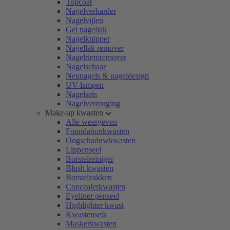
Topcoat
Nagelverharder
Nagelvijlen
Gel nagellak
Nagelknipper
Nagellak remover
Nagelriemremover
Nagelschaar
Nepnagels & nageldesign
UV-lampen
Nagelsets
Nagelverzorging
Make-up kwasten
Alle weergeven
Foundationkwasten
Oogschaduwkwasten
Lippenseel
Borstelreiniger
Blush kwasten
Borstelzakken
Concealerkwasten
Eyeliner penseel
Highlighter kwast
Kwastensets
Maskerkwasten