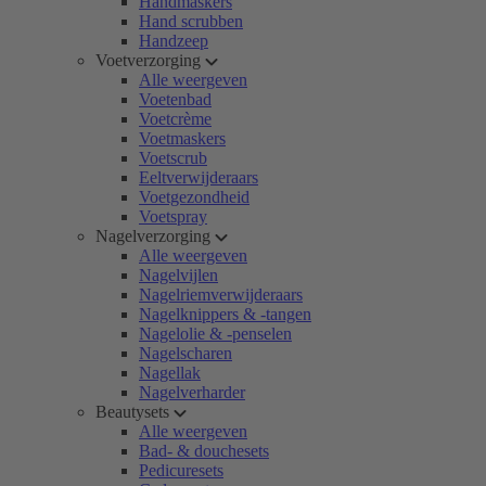
Handmaskers
Hand scrubben
Handzeep
Voetverzorging
Alle weergeven
Voetenbad
Voetcrème
Voetmaskers
Voetscrub
Eeltverwijderaars
Voetgezondheid
Voetspray
Nagelverzorging
Alle weergeven
Nagelvijlen
Nagelriemverwijderaars
Nagelknippers & -tangen
Nagelolie & -penselen
Nagelscharen
Nagellak
Nagelverharder
Beautysets
Alle weergeven
Bad- & douchesets
Pedicuresets