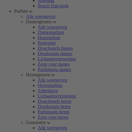
Nagellak
Beach Hair-look
Parfum
Alle weergeven
Damesgeuren
Alle weergeven
Damesparfum
Haarparfum
Bodymist
Douchegels dames
Deodorants dames
Lichaamsverzorging
Zeep voor dames
Parfumsets dames
Herengeuren
Alle weergeven
Herenparfum
Aftershave
Lichaamsverzorging
Douchegels heren
Deodorants heren
Parfumsets heren
Zeep voor heren
Geurnoten
Alle weergeven