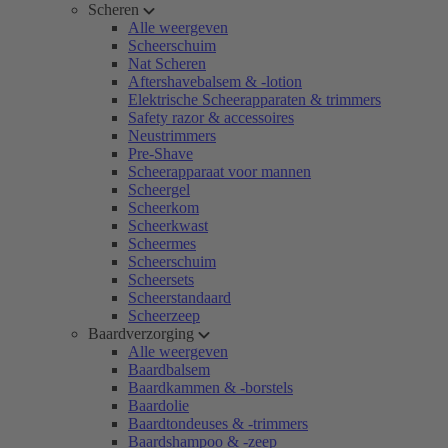
Scheren
Alle weergeven
Scheerschuim
Nat Scheren
Aftershavebalsem & -lotion
Elektrische Scheerapparaten & trimmers
Safety razor & accessoires
Neustrimmers
Pre-Shave
Scheerapparaat voor mannen
Scheergel
Scheerkom
Scheerkwast
Scheermes
Scheerschuim
Scheersets
Scheerstandaard
Scheerzeep
Baardverzorging
Alle weergeven
Baardbalsem
Baardkammen & -borstels
Baardolie
Baardtondeuses & -trimmers
Baardshampoo & -zeep