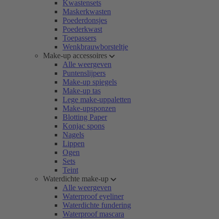
Kwastensets
Maskerkwasten
Poederdonsjes
Poederkwast
Toepassers
Wenkbrauwborsteltje
Make-up accessoires
Alle weergeven
Puntenslijpers
Make-up spiegels
Make-up tas
Lege make-uppaletten
Make-upsponzen
Blotting Paper
Konjac spons
Nagels
Lippen
Ogen
Sets
Teint
Waterdichte make-up
Alle weergeven
Waterproof eyeliner
Waterdichte fundering
Waterproof mascara