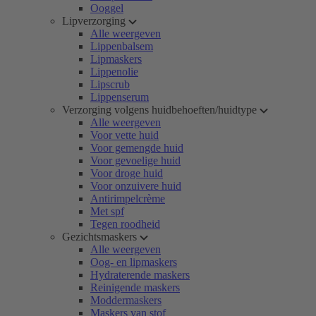
Ooggel
Lipverzorging
Alle weergeven
Lippenbalsem
Lipmaskers
Lippenolie
Lipscrub
Lippenserum
Verzorging volgens huidbehoeften/huidtype
Alle weergeven
Voor vette huid
Voor gemengde huid
Voor gevoelige huid
Voor droge huid
Voor onzuivere huid
Antirimpelcrème
Met spf
Tegen roodheid
Gezichtsmaskers
Alle weergeven
Oog- en lipmaskers
Hydraterende maskers
Reinigende maskers
Moddermaskers
Maskers van stof