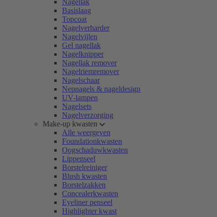
Nagellak
Basislaag
Topcoat
Nagelverharder
Nagelvijlen
Gel nagellak
Nagelknipper
Nagellak remover
Nagelriemremover
Nagelschaar
Nepnagels & nageldesign
UV-lampen
Nagelsets
Nagelverzorging
Make-up kwasten
Alle weergeven
Foundationkwasten
Oogschaduwkwasten
Lippenseel
Borstelreiniger
Blush kwasten
Borstelzakken
Concealerkwasten
Eyeliner penseel
Highlighter kwast