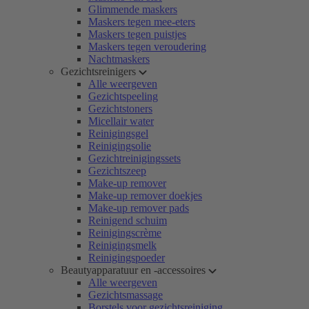
Glimmende maskers
Maskers tegen mee-eters
Maskers tegen puistjes
Maskers tegen veroudering
Nachtmaskers
Gezichtsreinigers
Alle weergeven
Gezichtspeeling
Gezichtstoners
Micellair water
Reinigingsgel
Reinigingsolie
Gezichtreinigingssets
Gezichtszeep
Make-up remover
Make-up remover doekjes
Make-up remover pads
Reinigend schuim
Reinigingscrème
Reinigingsmelk
Reinigingspoeder
Beautyapparatuur en -accessoires
Alle weergeven
Gezichtsmassage
Borstels voor gezichtsreiniging