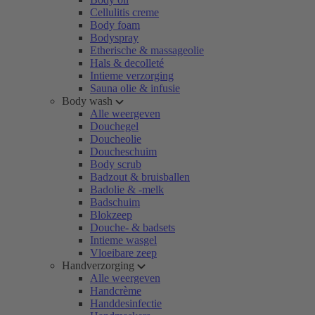
Cellulitis creme
Body foam
Bodyspray
Etherische & massageolie
Hals & decolleté
Intieme verzorging
Sauna olie & infusie
Body wash
Alle weergeven
Douchegel
Doucheolie
Doucheschuim
Body scrub
Badzout & bruisballen
Badolie & -melk
Badschuim
Blokzeep
Douche- & badsets
Intieme wasgel
Vloeibare zeep
Handverzorging
Alle weergeven
Handcrème
Handdesinfectie