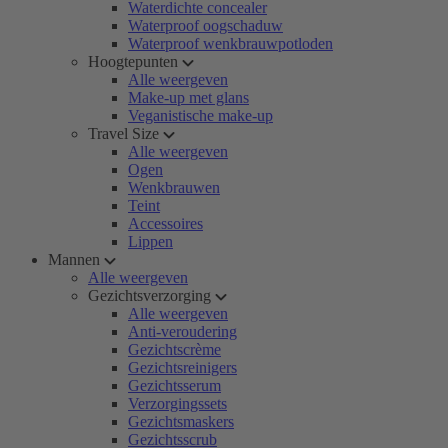
Waterdichte concealer
Waterproof oogschaduw
Waterproof wenkbrauwpotloden
Hoogtepunten
Alle weergeven
Make-up met glans
Veganistische make-up
Travel Size
Alle weergeven
Ogen
Wenkbrauwen
Teint
Accessoires
Lippen
Mannen
Alle weergeven
Gezichtsverzorging
Alle weergeven
Anti-veroudering
Gezichtscrème
Gezichtsreinigers
Gezichtsserum
Verzorgingssets
Gezichtsmaskers
Gezichtsscrub