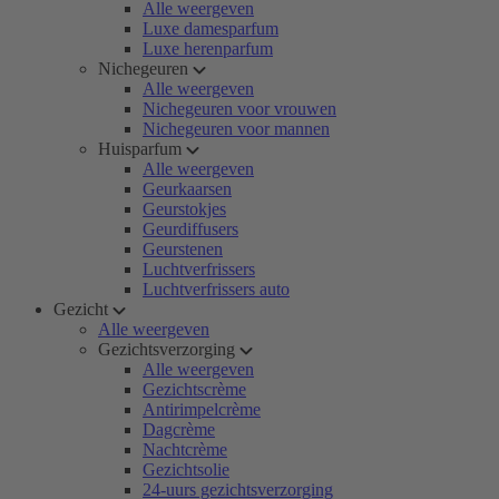
Alle weergeven
Luxe damesparfum
Luxe herenparfum
Nichegeuren
Alle weergeven
Nichegeuren voor vrouwen
Nichegeuren voor mannen
Huisparfum
Alle weergeven
Geurkaarsen
Geurstokjes
Geurdiffusers
Geurstenen
Luchtverfrissers
Luchtverfrissers auto
Gezicht
Alle weergeven
Gezichtsverzorging
Alle weergeven
Gezichtscrème
Antirimpelcrème
Dagcrème
Nachtcrème
Gezichtsolie
24-uurs gezichtsverzorging