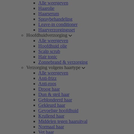
Alle weergeven
Haarolie
Haarserum
Spraybehandeling
Leave-in conditioner
Haarverzorgingsset
Hoofdhuidverzorging
Alle weergeven
Hoofdhuid olie
Scalp scrub
Hair tonic
Zonnebrand & verzorging
Verzorging volgens haartype
Alle weergeven
Anti-frizz
Anti-roos
Droog haar
Dun & steil haar
Geblondeerd haar
Gekleurd haar
Gevoelige hoofdhuid
Krullend haar
Middelen tegen haaruitval
Normaal haar
Vet haar