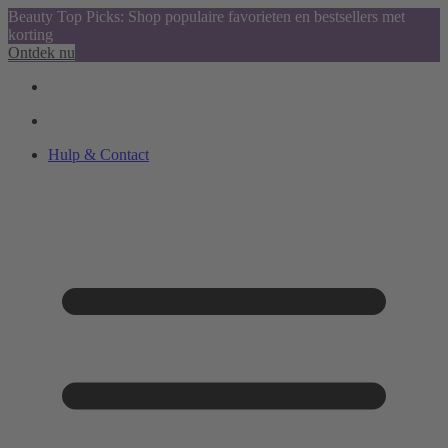
Beauty Top Picks: Shop populaire favorieten en bestsellers met
korting
Ontdek nu
Hulp & Contact