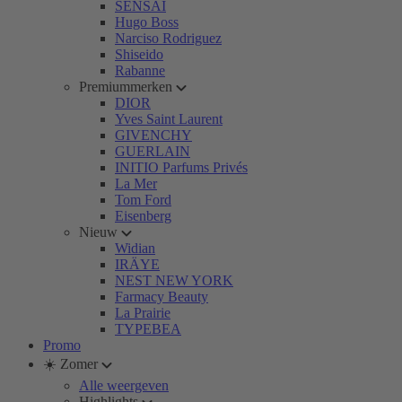
SENSAI
Hugo Boss
Narciso Rodriguez
Shiseido
Rabanne
Premiummerken
DIOR
Yves Saint Laurent
GIVENCHY
GUERLAIN
INITIO Parfums Privés
La Mer
Tom Ford
Eisenberg
Nieuw
Widian
IRÄYE
NEST NEW YORK
Farmacy Beauty
La Prairie
TYPEBEA
Promo
☀️ Zomer
Alle weergeven
Highlights