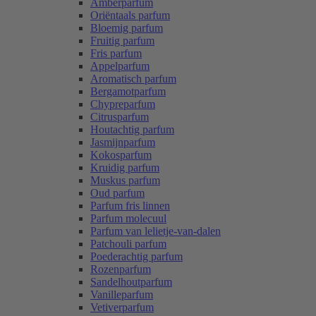
Amberparfum
Oriëntaals parfum
Bloemig parfum
Fruitig parfum
Fris parfum
Appelparfum
Aromatisch parfum
Bergamotparfum
Chypreparfum
Citrusparfum
Houtachtig parfum
Jasmijnparfum
Kokosparfum
Kruidig parfum
Muskus parfum
Oud parfum
Parfum fris linnen
Parfum molecuul
Parfum van lelietje-van-dalen
Patchouli parfum
Poederachtig parfum
Rozenparfum
Sandelhoutparfum
Vanilleparfum
Vetiverparfum