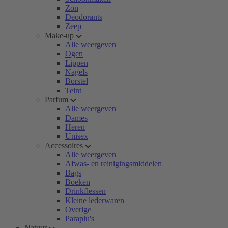
Zon
Deodorants
Zeep
Make-up
Alle weergeven
Ogen
Lippen
Nagels
Borstel
Teint
Parfum
Alle weergeven
Dames
Heren
Unisex
Accessoires
Alle weergeven
Afwas- en reinigingsmiddelen
Bags
Boeken
Drinkflessen
Kleine lederwaren
Overige
Paraplu's
Natuur