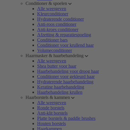
Conditioner & spoelen
Alle weergeven
Kleurconditioner
Hydraterende conditioner
Anti-roos conditioner
Anti-kroes conditioner
Afzetting & reparatiespoeling
Conditioner bars
Conditioner voor krullend haar
Volumeconditioner
Haarmasker & haarbehandeling
Alle weergeven
Shea butter voor haar
Haarbehandeling voor droog haar
Conditioner voor gekleurd haar
Hydraterende haarbehandeling
Keratine haarbehandeling
Haarbehandeling krullen
Haarborstels & kammen
Alle weergeven
Ronde borstels
Anti-klit borstels
Platte borstels & paddle brushes
Houten borstels
Haarkammen