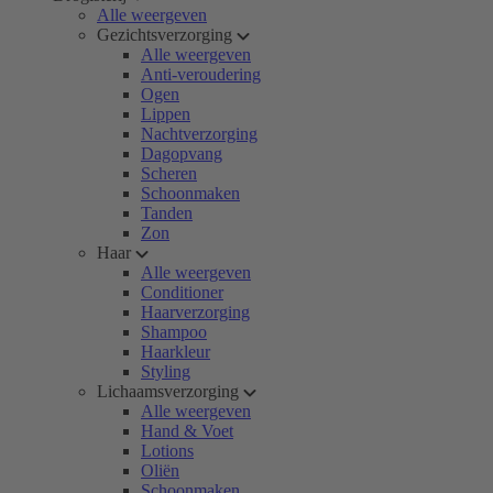
Alle weergeven
Gezichtsverzorging
Alle weergeven
Anti-veroudering
Ogen
Lippen
Nachtverzorging
Dagopvang
Scheren
Schoonmaken
Tanden
Zon
Haar
Alle weergeven
Conditioner
Haarverzorging
Shampoo
Haarkleur
Styling
Lichaamsverzorging
Alle weergeven
Hand & Voet
Lotions
Oliën
Schoonmaken