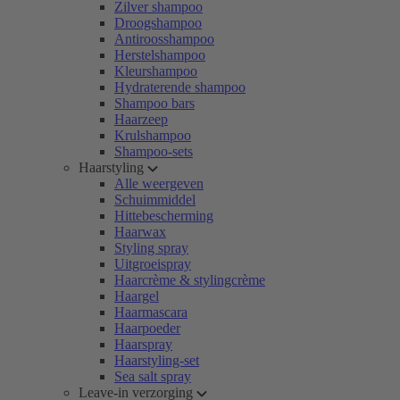
Zilver shampoo
Droogshampoo
Antiroosshampoo
Herstelshampoo
Kleurshampoo
Hydraterende shampoo
Shampoo bars
Haarzeep
Krulshampoo
Shampoo-sets
Haarstyling
Alle weergeven
Schuimmiddel
Hittebescherming
Haarwax
Styling spray
Uitgroeispray
Haarcrème & stylingcrème
Haargel
Haarmascara
Haarpoeder
Haarspray
Haarstyling-set
Sea salt spray
Leave-in verzorging