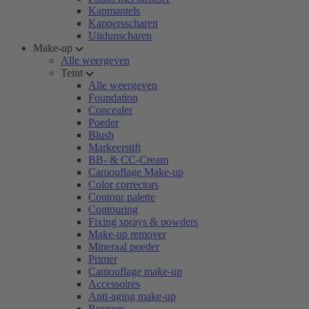
Kapmantels
Kappersscharen
Uitdunscharen
Make-up
Alle weergeven
Teint
Alle weergeven
Foundation
Concealer
Poeder
Blush
Markeerstift
BB- & CC-Cream
Camouflage Make-up
Color correctors
Contour palette
Contouring
Fixing sprays & powders
Make-up remover
Mineraal poeder
Primer
Camouflage make-up
Accessoires
Anti-aging make-up
Bronzer