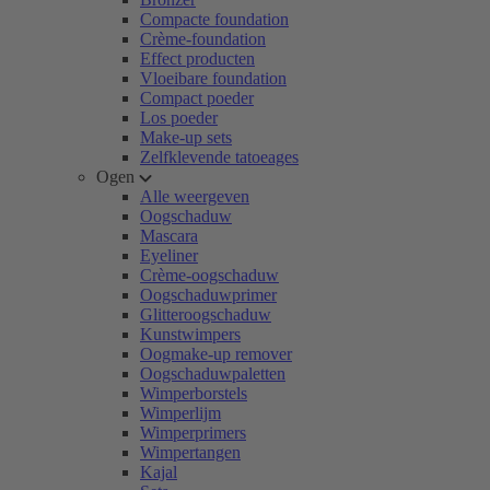
Compacte foundation
Crème-foundation
Effect producten
Vloeibare foundation
Compact poeder
Los poeder
Make-up sets
Zelfklevende tatoeages
Ogen
Alle weergeven
Oogschaduw
Mascara
Eyeliner
Crème-oogschaduw
Oogschaduwprimer
Glitteroogschaduw
Kunstwimpers
Oogmake-up remover
Oogschaduwpaletten
Wimperborstels
Wimperlijm
Wimperprimers
Wimpertangen
Kajal