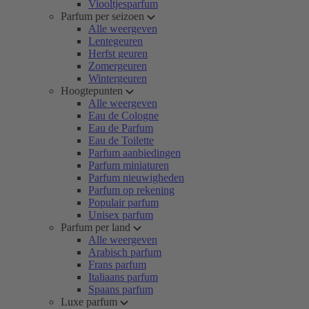
Viooltjesparfum
Parfum per seizoen
Alle weergeven
Lentegeuren
Herfst geuren
Zomergeuren
Wintergeuren
Hoogtepunten
Alle weergeven
Eau de Cologne
Eau de Parfum
Eau de Toilette
Parfum aanbiedingen
Parfum miniaturen
Parfum nieuwigheden
Parfum op rekening
Populair parfum
Unisex parfum
Parfum per land
Alle weergeven
Arabisch parfum
Frans parfum
Italiaans parfum
Spaans parfum
Luxe parfum