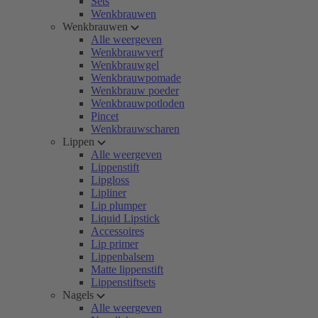
Sets
Wenkbrauwen
Wenkbrauwen
Alle weergeven
Wenkbrauwverf
Wenkbrauwgel
Wenkbrauwpomade
Wenkbrauw poeder
Wenkbrauwpotloden
Pincet
Wenkbrauwscharen
Lippen
Alle weergeven
Lippenstift
Lipgloss
Lipliner
Lip plumper
Liquid Lipstick
Accessoires
Lip primer
Lippenbalsem
Matte lippenstift
Lippenstiftsets
Nagels
Alle weergeven