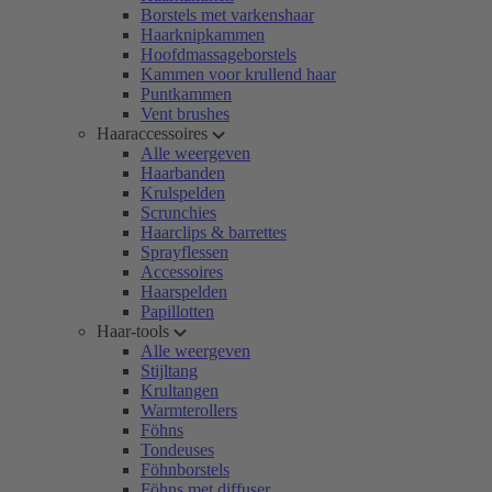
Borstels met varkenshaar
Haarknipkammen
Hoofdmassageborstels
Kammen voor krullend haar
Puntkammen
Vent brushes
Haaraccessoires
Alle weergeven
Haarbanden
Krulspelden
Scrunchies
Haarclips & barrettes
Sprayflessen
Accessoires
Haarspelden
Papillotten
Haar-tools
Alle weergeven
Stijltang
Krultangen
Warmterollers
Föhns
Tondeuses
Föhnborstels
Föhns met diffuser