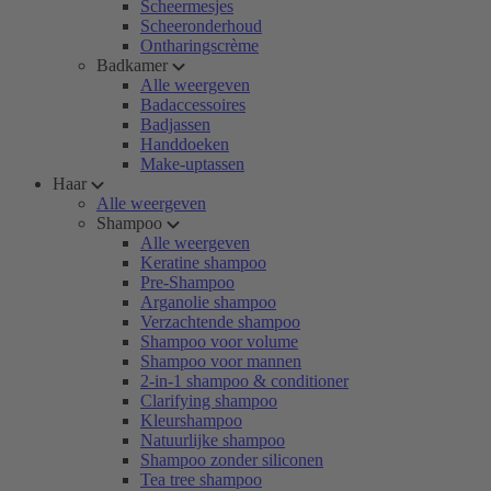
Scheermesjes
Scheeronderhoud
Ontharingscrème
Badkamer
Alle weergeven
Badaccessoires
Badjassen
Handdoeken
Make-uptassen
Haar
Alle weergeven
Shampoo
Alle weergeven
Keratine shampoo
Pre-Shampoo
Arganolie shampoo
Verzachtende shampoo
Shampoo voor volume
Shampoo voor mannen
2-in-1 shampoo & conditioner
Clarifying shampoo
Kleurshampoo
Natuurlijke shampoo
Shampoo zonder siliconen
Tea tree shampoo