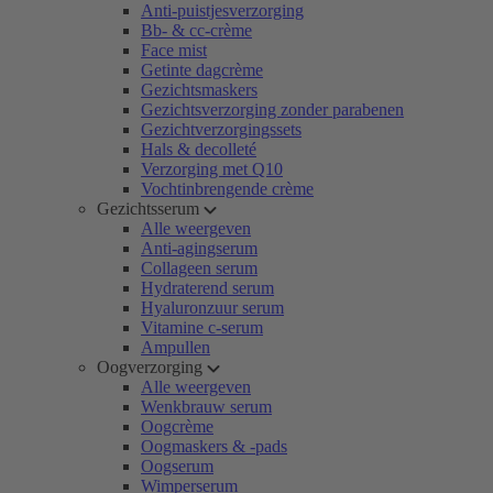
Anti-puistjesverzorging
Bb- & cc-crème
Face mist
Getinte dagcrème
Gezichtsmaskers
Gezichtsverzorging zonder parabenen
Gezichtverzorgingssets
Hals & decolleté
Verzorging met Q10
Vochtinbrengende crème
Gezichtsserum
Alle weergeven
Anti-agingserum
Collageen serum
Hydraterend serum
Hyaluronzuur serum
Vitamine c-serum
Ampullen
Oogverzorging
Alle weergeven
Wenkbrauw serum
Oogcrème
Oogmaskers & -pads
Oogserum
Wimperserum