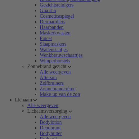
Gezichtsreinigers
Gua sha
Cosmeticaspiegel
Dermarollers
Haarbanden
Maskerkwasten
Pincet
Slaapmaskers
Wattenstaafjes
Wenkbrauwschaartjes
Wimperborstels
Zonnebrand gezicht
Alle weergeven
Aftersun
Zelfbruiners
Zonnebrandcrème
Make-up van de zon
Lichaam
Alle weergeven
Lichaamsverzorging
Alle weergeven
Bodylotion
Deodorant
Bodybutter
Body oil