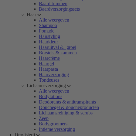
Baard trimmen
Baardverzorgingssets
Haar
Alle weergeven
Shampoo
Pomade
Hairstyling
Haarkleur
Haaruitval & -groei
Borstels & kammen
Haarcrème
Haargel
Haarpasta
Haarverzorging
Tondeuses
Lichaamsverzorging
Alle weergeven
Bodylotions
Deodorants & antitranspirants
Douchegel & doucheproducten
Lichaamsreiniging & scrubs
Zeep
Bodygroomers
Intieme verzorging
Drogisterij