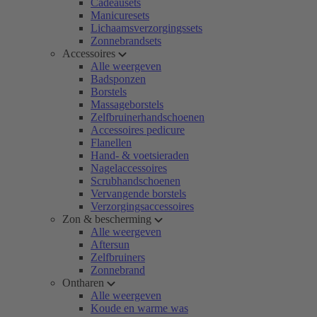
Cadeausets
Manicuresets
Lichaamsverzorgingssets
Zonnebrandsets
Accessoires
Alle weergeven
Badsponzen
Borstels
Massageborstels
Zelfbruinerhandschoenen
Accessoires pedicure
Flanellen
Hand- & voetsieraden
Nagelaccessoires
Scrubhandschoenen
Vervangende borstels
Verzorgingsaccessoires
Zon & bescherming
Alle weergeven
Aftersun
Zelfbruiners
Zonnebrand
Ontharen
Alle weergeven
Koude en warme was