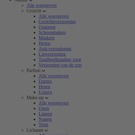
Alle weergeven
Gezicht
Alle weergeven
Gezichtsverzorging
Oogzorg
Schoonmaken
Maskers
Heren
Anti-veroudering
Lipverzorging
Tandheelkundige zorg
Verzorging van de zon
Parfum
Alle weergeven
Dames
Heren
Unisex
Make-up
Alle weergeven
Ogen
Lippen
Nagels
Teint
Lichaam